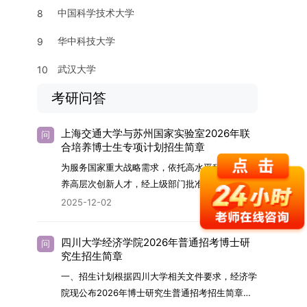
中国科学技术大学
8
华中科技大学
9
武汉大学
10
考研问答
上海交通大学与苏州国家实验室2026年联
问
合培养博士生专项计划招生简章
为服务国家重大战略需求，依托高水平科研平台培
养高层次创新人才，经上级部门批准，苏州实验室
（全称“苏州国家实验室”）与上海交通大学将于
2025-12-02
2026年继续合作开展博士研究生联合培养工作。
该项目旨在选拔优秀学子，在材料及相关前沿交叉
四川大学经济学院2026年普通招考博士研
问
学科领域进行深度培养。相关招生政策及安排说明
究生招生简章
如下。一、培养定位本项目致力于面向国家战略发
一、招生计划根据四川大学相关文件要求，经济学
展方向，培育具备科学家素养、创新精神与科研能
院现公布2026年博士研究生普通招考招生简章。
力，系统掌握学科前沿知识，能胜任高水平科学研