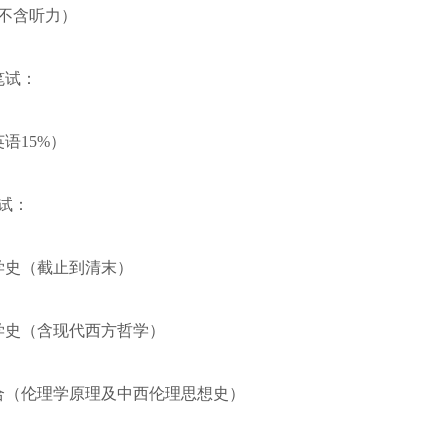
试（不含听力）
一笔试：
语15%）
笔试：
哲学史（截止到清末）
哲学史（含现代西方哲学）
综合（伦理学原理及中西伦理思想史）