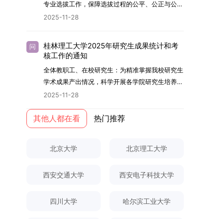
够担当民族复兴大任的高素质人才。（一）强化思
专业选拔工作，保障选拔过程的公平、公正与公
用成果分级方案》认定）；②作为主要完成人获
文选题为《加入合作社对茶农绿色生产行为的影响
的，将获发上海交通大学博士研究生毕业证书并授
想政治教育与导师队伍建设学校以党建引领为核
开，依据《海南大学普通本科学生自主选择专业管
得省部级二等奖及以上科研成果奖励（以证书为
2025-11-28
研究》，该研究立足于茶农生产经营实际，围
予博士学位。四、项目特色与支持条件（一）高水
心，将思想政治教育贯穿研究生培养全过程。通过
理办法》（海大党政办[2024]54号）及《关于做
准），其中一等奖要求排名前五，二等奖要求排名
绕“认知—采纳—转型—收益”这一主线，深入剖析
平科研平台学生可参与国家重大科研项目，接触材
修订导师立德树人职责实施细则，明确导师在研究
好2025-2026学年第1学期自主选择专业选拔考核
前三。（二）网上报名及缴费报名及缴费统一在网
合作社及其利益联结机制对茶农采纳绿色生产技术
料领域大科学装置与人工智能辅助研发平台，获得
桂林理工大学2025年研究生成果统计和考
问
生成长中的关键角色，推动形成以德为先、科研报
准备工作的通知》（海大本[2025]17号）两份核
上进行，时间为2025年11月27日上午9:00至
核工作的通知
行为的影响路径，不仅深化了合作社推动农业绿色
前沿科研训练条件。（二）优质导师资源由包括院
国的育人氛围。在加强学术规范和学风建设方面，
心文件精神，结合我院学科建设特点与教学管理实
2025年12月17日晚上10:00。考生须提前认真阅
转型的理论认识，也促进了农业经济学与生态学相
士在内的资深科研人员组成导师团队，提供高水平
全体教职工、在校研究生：为精准掌握我校研究生
学校持续开展学术诚信教育，营造风清气正的学术
际情况，特制定本实施方案。一、组建选拔工作专
读学校及学院发布的招生章程、简章及专业目录，
关研究的交叉融合，为促进茶农增收、服务双碳目
学术指导，并支持参与国际化学术交流。（三）优
学术成果产出情况，科学开展各学院研究生培养质
环境。（二）完善“五育并举”育人机制学校系统推
项领导小组为统筹推进自主选择专业选拔全流程工
按规定完成报名及缴费。逾期未完成视为自动放
标实现以及全面推进乡村振兴战略提供了有益参
厚奖助待遇提供具有竞争力的助研津贴与生活补
量评估工作，进一步推进研究生成果管理的规范
进德育、智育、体育、美育和劳育有机融合，构建
2025-11-28
作，确保各项环节有序落地，学院专门成立选拔工
弃。（三）申请材料提交符合报考条件的考生，需
考。二、答辩过程与主要内容（一）论文主要内容
助，保障学生潜心学业与研究。（四）畅通发展渠
化、制度化与信息化建设，现就2025年度研究生
全面发展的育人体系。通过课程教学、科研训练、
作领导小组。二、明确报名准入条件本次自主选择
下载并填写《博士入学申请材料自查表》，按要求
与框架文枚博士的论文聚焦茶农参与合作社这一现
道在培养过程中表现优异者，毕业后可优先获得苏
成果统计、审核及考核相关事宜通知如下：一、成
其他人都在看
热门推荐
社会实践等多种途径，提升研究生的综合素质，培
专业选拔的报名对象限定为2025级全日制普通本
整理申请材料，确保材料齐全、顺序正确。所有纸
实背景，系统梳理了“认知—采纳—转型—收益”的
州实验室的工作推荐机会。五、申请条件与报名流
果统计范畴及填报规范本次成果统计对象为我校全
养具有创新精神、实践能力和社会责任感的时代新
科在读学生，第二学士学位学生不在本次选拔范围
质申请材料及自查表须于2025年12月22日上午
作用链条，重点探讨了不同利益联结模式如何影响
程（一）基本申请条件不同选拔方式的申请者需满
体博士、硕士研究生，统计时限为2025年11月30
人。二、优化招生与学科结构，服务国家战略需求
内。同时需特别说明的是，在高考招生环节中，国
10:00前寄达经济学院研究生招生办公室。重要提
北京大学
北京理工大学
茶农的绿色生产决策，揭示了合作社在引导农业生
足相应规定：本科直博生须符合上海交通大学推荐
日前正式取得的各类学术成果。成果涵盖正式刊发
西南林业大学主动对接国家重大战略和区域发展需
家或学校已明确标注不得转专业的本科学生，不具
示：材料送达时间以签收时间为准，逾期不予受
产方式绿色转型中的内在机制。（二）答辩过程回
免试研究生相关要求。硕博连读与申请-考核制申
的学术论文、获得的科研奖励、已授权或在申的专
要，不断优化学科布局与招生机制，提升研究生教
备参与本次选拔考核的资格。三、确定选拔考核方
理；建议选择可靠快递方式邮寄；请严格对照材料
顾在答辩陈述环节，文枚就研究背景、分析框架、
请者应满足当年度上海交通大学博士研究生招生的
西安交通大学
西安电子科技大学
利、正式出版的专著、学科竞赛获奖证书及参与国
育服务经济社会发展的能力。目前，学校拥有4个
式本次自主选择专业选拔考核采用“初试+复试”的
清单顺序整理提交。材料不全、不符合要求或存在
核心内容以及创新之处进行了系统汇报。答辩委员
基本条件及各学院补充规定。（二）报名方式所有
内外学术交流活动的相关证明等。所有在校研究生
一级学科博士点、1个博士专业学位点，以及17个
两级考核模式，其中初试由学校教务处统一部署组
弄虚作假者，资格审查将不予通过。所有提交材料
会各位专家本着严谨求实的学术态度，从理论支
申请人须提前与意向导师沟通确认招生意向，并在
须登录桂林理工大学研究生教育综合管理信息系
一级学科硕士点和17个硕士专业学位点。“十四
四川大学
哈尔滨工业大学
织，复试环节则由我院自主负责实施，具体安排如
不予退还。考生须对报名信息的真实性和准确性负
撑、研究方法、数据论证以及逻辑结构等多个维度
达成一致后进行网上报名：本科直博生须按规定时
统，在指定功能模块完成成果信息录入，并上传相
五”期间，学校研究生规模实现显著增长，博士研
下：（一）学校统一初试安排初试的具体考试时
责，报名信息一经确认提交，不得修改。如确需修