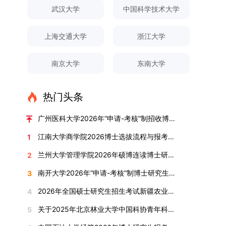
对论文展开评议，在肯定论文质量的同时，也提出
间登录国家推荐免试服务系统完成志愿填报。硕博
关证明材料的PDF版本，相关审核人员将通过系统
究生规模增长达211%。在招生宣传方面，学校构
间、考试科目、考场分布及相关要求，以《关于做
武汉大学
中国科学技术大学
改，须在报名截止前重新填报。三、选拔与录取1.
了若干修改建议，并就如何进一步聚焦关键科学问
连读与申请-考核制考生需登录上海交通大学研招
进行线上审核。（一）学术论文登记细则学术论文
建了“网络宣传+AI智能咨询+现场答疑”三位一体的
好2025-2026学年第1学期自主选择专业选拔考核
资格审查学院将依据网上报名信息及寄达的申请材
题、加强理论阐释深度等方面给予了指导。三、答
网报名系统，选择“国家实验室联培专项”，并选定
包含期刊论文与会议论文两类，研究生需在系
招生宣传平台，持续推进招生模式改革。2024年
准备工作的通知》（海大本[2025]17号）文件中
料进行资格审查，核实考生报考资格、材料完整性
上海交通大学
浙江大学
辩结果与培养意义（一）答辩结果经答辩委员会充
名录内交大导师。（三）报名时间节点本科直博生
统“论文发表信息维护”板块完成信息填报。该板块
起全面推行“申请-考核”制博士招生，2025年进一
的明确规定为准，考生可随时关注学校教务处发布
及缴费情况。审查结果预计于2025年12月下旬在
分讨论、集体评议及无记名投票，一致认为文枚的
报名以学校通知为准；硕博连读与申请-考核制设
中标注为红色的字段为必填项，填报时须确保信息
步拓展“直博”“硕博连读”等多元招生渠道。在学科
的官方信息。（二）学院自主复试安排复试是衡量
学院网站公布。2.材料评议学院将组织专家组对通
博士学位论文研究思路清晰、内容充实、调研扎
两批报名，第一批截止时间为2025年12月15日，
南京大学
东南大学
真实准确、完整规范，若出现空项或错填情况，将
专业调整方面，学校实施存量专业优化行动，压缩
考生综合能力与专业适配度的关键环节，我院将从
过资格审查的考生材料进行评议并打分，满分为
实、写作规范、结论可靠，且已完成足量研究工
第二批为2026年3月15日至4月20日，具体时间以
直接导致审核不通过。论文统计遵循以下原则：对
或撤销生源不足专业，将非全日制招生计划向需求
考核方式、时间、地点等多方面做好细致安排，确
100分。评议结果预计于2026年1月中上旬公布。
作，符合博士学位授予要求，同意通过博士学位论
报考学院通知为准。（四）材料提交申请人须按学
于SCI、EI、ISTP、CSCD、CSSCI、A刊、B刊等
旺盛的学科倾斜；同时加快推进急需学科专业建
保考核结果客观准确。1. 复试考核构成复试成绩由
学院将根据材料评议成绩及招生计划，确定进入复
热门头条
文答辩。文枚由张连刚教授指导完成学业，其答辩
校及报考学院要求，如实提交全部申请材料并完成
高水平论文，仅统计以桂林理工大学为第一署名单
设，陆续开展“生物与医药”“低空技术与工程”等新
笔试与面试两部分组成，具体占比为：笔试成绩占
试的考生名单。同等学力报考者须参加学校统一组
通过标志着西南林业大学农林经济管理专业诞生首
线上报名程序。六、考核与录取考核工作由上海交
位，且研究生为第一作者，或导师为第一作者、研
兴专业招生。学校还深化科教融合，单列专项招生
复试总成绩的40%，面试成绩占复试总成绩的
广州医科大学2026年“申请-考核”制招收博士研究生报考公告
织的政治理论考试，具体时间地点另行通知，成绩
位博士毕业生。待学校学位评定委员会审议通过
通大学相关学院与苏州实验室联合组织，具体考核
究生为第二作者的论文；在Nature、Science、
计划，与中国科学院昆明植物研究所、西双版纳热
60%。（1）笔试：以英语能力测试为核心，重点
合格线为60分。非同等学力考生无需参加。3.复
后，她也将成为云南省该专业首位获得博士学位的
形式、内容及流程以学院后续公布的方案为准。录
江南大学商学院2026博士选拔流程与报考条件汇总
1
Cell三大顶刊及其子刊发表的论文，不受作者排名
带植物园等科研机构开展联合培养，探索跨学科、
考查考生的英语阅读理解、书面写作及英汉互译能
试安排复试环节将对考生的思想品德、专业素养、
研究生。（二）学科建设意义此次博士论文答辩的
取时将对考生进行全面考察，学术能力与思想品德
限制，只要署名单位包含桂林理工大学均纳入统计
跨机构的研究生培养新机制。（一）推进招生制度
力，全面评估其英语综合应用水平。（2）面试：
兰州大学管理学院2026年硕博连读博士研究生招生“申请-考核”实施方案
2
外语能力、创新意识及综合素质进行全面考察。复
顺利完成，是学院在农林经济管理博士研究生培养
并重，报名及考核期间有违规或学术不端行为者将
范围。其中，被SCI、EI、ISTP收录的论文，需额
改革与生源质量提升学校建立多元化招生宣传与咨
采用综合面试形式，考核内容涵盖中英文自我介
试分为笔试与面试两部分：笔试科目为“经济学综
方面取得的重要进展，反映了该学位点建设已初见
按有关规定处理。七、其他事项（一）入学时间预
南开大学2026年“申请-考核”制博士研究生招生录取工作实施细则
3
外提供检索证明，论文全文与检索证明须合并为单
询平台，提升生源质量。推行“申请-考核”制博士
绍、综合素养评估（包括逻辑思维、沟通表达、应
合”，适用于理论经济学与应用经济学各专业，形
成效。这一成果不仅体现了学科建设的新突破，也
计为2026年春季或秋季学期。（二）费用与奖助
个PDF文件上传。不同类型论文需提交的附件材料
招生，并拓展直博与硕博连读渠道，增强招生方式
变能力等）以及专业认知程度（包括对目标专业的
2026年全国硕士研究生招生考试新疆农业大学报考点网上确认公告
4
式为闭卷，时长为3小时，满分100分。面试环节
为未来农林经济管理学科的持续发展、学术交流与
学费标准按上海交通大学相关规定执行；学生在读
如下：1. 被SCI、EI、ISTP、SSCI、A&HCI来源期
的灵活性与针对性。（二）优化学科专业布局通过
了解、学习规划等），全方位判断考生是否具备进
要求考生准备10—15分钟的PPT报告，内容应涵盖
合作注入了新的活力。
期间享受学校与实验室共同提供的奖助学金待遇。
关于2025年北京林业大学中国科协青年科技人才培育工程博士生推荐工作的通知
5
刊收录的论文：需按“检索证明（如有）+分区报告
撤销合并低效专业、加强社会急需学科建设，学校
入目标专业学习的潜力。2. 复试时间安排复试时
个人科研经历、研究成果及博士阶段研究设想等。
（三）住宿安排课程学习阶段由学校协调住宿；进
（如有）+论文全文（必备）”的顺序合并材料；2.
不断优化学科结构。面向国家战略和产业需求，加