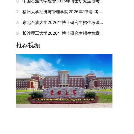
间初步定于2026年1月6日（星期二）下午，具体
中国石油大学经管2026年博士研究生报考通知
6
复试成绩按百分制计算，笔试与面试成绩各占
入实验室科研阶段后，由苏州实验室统筹安排住
在国内核心期刊发表的论文：需上传论文全文扫描
快布局新兴交叉学科，推动学科专业体系动态优
时段划分如下：（1）笔试时段：14:30—15:30，
50%，计算公式为：复试成绩 = (笔试成绩 + 面试
宿。（四）未尽事宜参照上海交通大学2026年博
福州大学经济与管理学院2026年“申请-考核”制招收攻读博士学位研究生相关要求
7
件；3. 已收到正式录用通知但尚未刊发的论文：
化。（三）深化科教融合与协同育人学校与高水平
时长60分钟；（2）面试时段：15:50—17:50，时
成绩) ÷ 2。复试成绩低于60分者不予录取。同等
士研究生招生章程及相关细则执行。相关推荐：上
需提交包含明确卷期号的录用通知原件及论文录用
科研机构共建联合培养平台，打破传统院系壁垒，
长120分钟。若因报名人数调整或其他特殊情况需
东北石油大学2026年博士研究生招生考试实施细则
8
学力考生复试期间须加试两门本专业硕士学位主干
海市复旦大学MBA 华东理工大学MBA 浙江省
稿。（二）科研奖励、专利及专著登记细则科研奖
促进科研资源与人才培养深度融合，提升研究生的
变更时间，学院将通过官方渠道提前通知所有考
课程，考试形式为笔试，具体科目见复试通知。4.
浙江工业大学MBA
长沙理工大学2026年博士研究生招生简章
9
励与专著（含软件著作权、学术专著）需已正式获
科研创新能力与实践能力。三、深化培养模式改
生。3. 复试地点安排本次复试的举办地点为海南
思想政治与品德考核复试期间将同步进行思想政治
得或出版，专利成果可包括处于申请中、已受理及
革，提升研究生教育质量西南林业大学将教育、科
大学观澜湖校区。考虑到最终报名人数可能影响考
推荐视频
素质和品德考核，重点考察考生的政治态度、道德
已授权三种状态。研究生需通过系统“科研成果信
技、人才协同发展的理念贯穿研究生培养全过程，
场设置，具体的笔试教室与面试房间将在报名结束
品质、诚信状况、遵纪守法表现等。拟录取名单确
息维护”菜单进行填报，每一项成果对应的所有证
着力提升人才自主培养质量。学校实行学术学位与
后，通过学院官网或班级通知等方式另行公布，请
定后，学院将向考生所在单位调取人事档案及现实
明材料均需整合为单个PDF文件上传。各类成果附
专业学位研究生分类培养，优化前者课程体系的理
考生密切关注。4. 综合成绩核算与录取规则考生
表现材料进行复核。考核不合格者不予录取。四、
件材料要求如下：1. 科研奖励及竞赛获奖：仅限省
论深度，强化后者课程的应用性与实践性。在产教
的最终综合成绩采用“初试+复试”加权计算方式，
录取办法1.考生总成绩由材料评议成绩和复试成绩
部级及以上级别奖励，需上传包含获奖者姓名的荣
融合方面，学校出台《科技小院管理办法》《研究
其中学校统一初试成绩占比50%，学院复试总成绩
加权得出，具体计算公式为：总成绩 = 材料评议
誉证书或奖状彩色扫描件；2. 学术专著：需上传
生联合培养基地建设管理办法》等文件，明确产学
占比50%。综合成绩核算完成后，将按分数从高到
成绩 × 50% + 复试成绩 × 50%。2.录取工作坚
封面、编者信息页、目录及封底的完整扫描件；3.
研一体化培养定位。目前已建成8个省级科技小
低进行排序，需要特别注意的是，初试成绩未达到
持“全面衡量、择优录取、保证质量、宁缺毋滥”原
国家授权专利：包括发明专利、实用新型专利、外
院，其中2个获省级专项资金支持。专业学位案例
及格线的考生，将不纳入排名范围。录取工作将严
则，根据招生计划、考生总成绩、思想政治表现及
观设计专利，需上传专利受理通知书及授权证书的
库建设成效显著，1个项目入选教育部主题案例
格按照学院自主选择专业的计划名额，从排名靠前
身心健康状况等因素确定拟录取名单。3.拟录取考
彩色扫描件。（三）学科竞赛登记细则仅统计研究
库，“十四五”以来获批省级案例库项目70余项、省
的考生中依次录取。若出现综合成绩相同的情况，
生须在规定时间内提交符合要求的体检报告（二级
生作为竞赛团队负责人，参与学科竞赛（文艺、体
级优质课程近50门。2025年，学校专项投入60余
将按以下顺序进行成绩比对，确定最终录取名次：
甲等及以上医院或四川大学校医院出具），体检标
育类竞赛除外）并获得省部级三等奖及以上奖励的
万元设立研究生科研创新基金，支持学生开展前沿
第一步比对初试科目中“高等数学B”的成绩，成绩
准按教育部及学校相关规定执行。4.拟录取名单经
成果，研究生需在系统“学科竞赛信息维护”菜单完