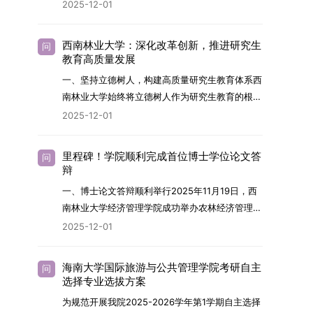
2026年，学院博士研究生招生全面实行“申请-考
2025-12-01
究与技术开发工作的未来领军人才。二、招生安排
核”机制。本年度计划招收博士研究生27名，具体
（一）招生学科范围涵盖材料科学与工程
导师招生计划详见学院官网发布的《四川大学经济
（0805）、化学（0703）、电子科学与技术
西南林业大学：深化改革创新，推进研究生
问
学院2026年博士生招生专业目录》。实际录取人
教育高质量发展
（0809）、材料与化工（0856）、机械
数将根据国家最终下达的招生计划及考生报名情况
（0855）、电子信息（0854）等相关专业。
一、坚持立德树人，构建高质量研究生教育体系西
进行适当调整。除国家专项计划外，我院招收定向
（二）招生名额2026年度具体招生规模以国家最
南林业大学始终将立德树人作为研究生教育的根本
就业考生的比例原则上不超过总计划的5%。全日
终下达计划为准，首批拟招收联合培养博士生16
任务，积极响应“教育强国，研究生教育何为”的时
2025-12-01
制定向就业考生在基本修业年限内须全脱产在校学
名。具体招生院系及导师信息请见相关名录。
代命题。学校全面贯彻党的教育方针，以高质量党
习。二、报考流程（一）报名资格1.申请人应拥护
（三）选拔途径共设置三种选拔方式，包括本科直
建引领研究生思想政治教育，修订并印发了《研究
中国共产党的领导，品德良好，遵纪守法，身心健
里程碑！学院顺利完成首位博士学位论文答
问
博、硕博连读与申请-考核制，将根据考生综合素
生导师立德树人职责实施细则（2025年修
辩
康，并满足《四川大学2026年博士研究生招生章
质择优录取。（四）培养类别全部为全日制非定向
订）》，推动导师发挥示范作用，引导学生树立德
程》中列出的各项基本条件。2.具备较强的科研能
一、博士论文答辩顺利举行2025年11月19日，西
就业博士研究生。三、培养模式与学位管理（一）
才兼备、科技报国的远大志向，增强社会责任感和
力，并展现出良好的科研发展潜力。3.提交两份由
南林业大学经济管理学院成功举办农林经济管理专
学籍管理联合培养学生学籍隶属于上海交通大学，
人文关怀，促进个人成长与国家战略需求深度融
正高级职称专家亲笔书写的推荐信，专业领域需与
业首届博士研究生学位论文答辩会。答辩地点设于
基本修业年限按该校研究生学籍管理办法执行。
2025-12-01
合。同时，学校制定《关于进一步加强研究生教育
报考专业相关，其中一份必须由报考导师出具。4.
学院303会议室，博士生文枚就其博士学位论文进
（二）培养阶段划分培养过程分为两个主要阶段：
管理工作的实施意见》，强化学风建设，深化科研
以同等学力身份报考者，其科研成果须同时符合以
行了汇报与答辩。答辩委员会由多位知名专家组
第一阶段于上海交通大学完成课程学习；第二阶段
诚信与学术道德教育，弘扬科学精神。学校坚
海南大学国际旅游与公共管理学院考研自主
问
下两项要求：①以第一作者身份在报考学科领域
成。北京林业大学陈建成教授担任主席，委员包括
进入苏州实验室，依托其重大科研任务开展课题研
选择专业选拔方案
持“五育并举”育人理念，通过德育铸魂、智育启
内发表期刊文章，其中至少1篇为A级、1篇为B级
云南财经大学熊德平教授、杨增雄教授、李亚波教
究与学位论文工作。（三）学历学位授予学生在规
智、体育强身、美育润心、劳育践行，全面培养能
为规范开展我院2025-2026学年第1学期自主选择
（期刊等级依据《四川大学哲学社会科学期刊与应
授，以及昆明理工大学冯朝睿教授。文枚的博士论
定年限内达到上海交通大学毕业及学位授予要求