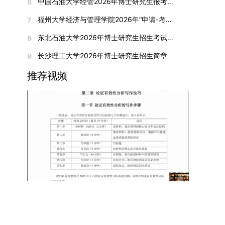
间初步定于2026年1月6日（星期二）下午，具体
中国石油大学经管2026年博士研究生报考通知
6
复试成绩按百分制计算，笔试与面试成绩各占
入实验室科研阶段后，由苏州实验室统筹安排住
在国内核心期刊发表的论文：需上传论文全文扫描
快布局新兴交叉学科，推动学科专业体系动态优
时段划分如下：（1）笔试时段：14:30—15:30，
50%，计算公式为：复试成绩 = (笔试成绩 + 面试
宿。（四）未尽事宜参照上海交通大学2026年博
福州大学经济与管理学院2026年“申请-考核”制招收攻读博士学位研究生相关要求
7
件；3. 已收到正式录用通知但尚未刊发的论文：
化。（三）深化科教融合与协同育人学校与高水平
时长60分钟；（2）面试时段：15:50—17:50，时
成绩) ÷ 2。复试成绩低于60分者不予录取。同等
士研究生招生章程及相关细则执行。相关推荐：上
需提交包含明确卷期号的录用通知原件及论文录用
科研机构共建联合培养平台，打破传统院系壁垒，
长120分钟。若因报名人数调整或其他特殊情况需
东北石油大学2026年博士研究生招生考试实施细则
8
学力考生复试期间须加试两门本专业硕士学位主干
海市复旦大学MBA 华东理工大学MBA 浙江省
稿。（二）科研奖励、专利及专著登记细则科研奖
促进科研资源与人才培养深度融合，提升研究生的
变更时间，学院将通过官方渠道提前通知所有考
课程，考试形式为笔试，具体科目见复试通知。4.
浙江工业大学MBA
长沙理工大学2026年博士研究生招生简章
9
励与专著（含软件著作权、学术专著）需已正式获
科研创新能力与实践能力。三、深化培养模式改
生。3. 复试地点安排本次复试的举办地点为海南
思想政治与品德考核复试期间将同步进行思想政治
得或出版，专利成果可包括处于申请中、已受理及
革，提升研究生教育质量西南林业大学将教育、科
大学观澜湖校区。考虑到最终报名人数可能影响考
推荐视频
素质和品德考核，重点考察考生的政治态度、道德
已授权三种状态。研究生需通过系统“科研成果信
技、人才协同发展的理念贯穿研究生培养全过程，
场设置，具体的笔试教室与面试房间将在报名结束
品质、诚信状况、遵纪守法表现等。拟录取名单确
息维护”菜单进行填报，每一项成果对应的所有证
着力提升人才自主培养质量。学校实行学术学位与
后，通过学院官网或班级通知等方式另行公布，请
定后，学院将向考生所在单位调取人事档案及现实
明材料均需整合为单个PDF文件上传。各类成果附
专业学位研究生分类培养，优化前者课程体系的理
考生密切关注。4. 综合成绩核算与录取规则考生
表现材料进行复核。考核不合格者不予录取。四、
件材料要求如下：1. 科研奖励及竞赛获奖：仅限省
论深度，强化后者课程的应用性与实践性。在产教
的最终综合成绩采用“初试+复试”加权计算方式，
录取办法1.考生总成绩由材料评议成绩和复试成绩
部级及以上级别奖励，需上传包含获奖者姓名的荣
融合方面，学校出台《科技小院管理办法》《研究
其中学校统一初试成绩占比50%，学院复试总成绩
加权得出，具体计算公式为：总成绩 = 材料评议
誉证书或奖状彩色扫描件；2. 学术专著：需上传
生联合培养基地建设管理办法》等文件，明确产学
占比50%。综合成绩核算完成后，将按分数从高到
成绩 × 50% + 复试成绩 × 50%。2.录取工作坚
封面、编者信息页、目录及封底的完整扫描件；3.
研一体化培养定位。目前已建成8个省级科技小
低进行排序，需要特别注意的是，初试成绩未达到
持“全面衡量、择优录取、保证质量、宁缺毋滥”原
国家授权专利：包括发明专利、实用新型专利、外
院，其中2个获省级专项资金支持。专业学位案例
及格线的考生，将不纳入排名范围。录取工作将严
则，根据招生计划、考生总成绩、思想政治表现及
观设计专利，需上传专利受理通知书及授权证书的
库建设成效显著，1个项目入选教育部主题案例
格按照学院自主选择专业的计划名额，从排名靠前
身心健康状况等因素确定拟录取名单。3.拟录取考
彩色扫描件。（三）学科竞赛登记细则仅统计研究
库，“十四五”以来获批省级案例库项目70余项、省
的考生中依次录取。若出现综合成绩相同的情况，
生须在规定时间内提交符合要求的体检报告（二级
生作为竞赛团队负责人，参与学科竞赛（文艺、体
级优质课程近50门。2025年，学校专项投入60余
将按以下顺序进行成绩比对，确定最终录取名次：
甲等及以上医院或四川大学校医院出具），体检标
育类竞赛除外）并获得省部级三等奖及以上奖励的
万元设立研究生科研创新基金，支持学生开展前沿
第一步比对初试科目中“高等数学B”的成绩，成绩
准按教育部及学校相关规定执行。4.拟录取名单经
成果，研究生需在系统“学科竞赛信息维护”菜单完