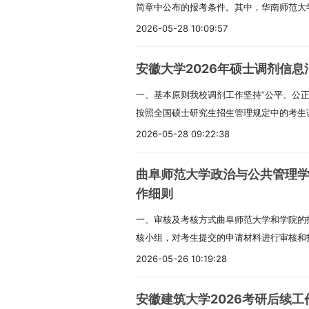
简章中公布的报考条件。其中，华南师范大
理、旅游管理、工程管理、教育硕士中的教
2026-05-28 10:09:57
件：大学本科毕业后的人员须有3年或3年
专毕业学历或本科结业后的人员须有5年或
安徽大学2026年硕士调剂信息
毕业生同等学力；已获硕士学位或博士学位的
一、基本原则我校调剂工作坚持“公平、公
初试成绩符合第一志愿报考专业的A类考生分
按照全国硕士研究生招生管理规定中的考生
专业相同或相近。第一志愿专业初试科目与
剂工作办法实施。二、组织和管理（一）安
初试全国统一命题科目应与调入专业全国统
2026-05-28 09:22:38
究生招生工作的统一领导。学校研究生招生
调入专业所有统考科目的，视为相同）。其中
（二）各培养单位研究生招生工作小组全面
同；301数学一、302数学二、303数学三
曲阜师范大学政治与公共管理学
负责本单位调剂工作方案、工作程序、调剂
力可视为相同；311教育学专业基础和33
作细则
果负责。三、接收调剂时间我校2026年调
学校要求，制定本单位调剂公告。可根据硕
一、审核及考核方式曲阜师范大学和学院的
相关培养单位各专业接收调剂的时间请关注
自主确定第一志愿报考专业和统考科目的接
核小组，对考生提交的申请材料进行审核和打
本要求（一）调剂考生须符合第一志愿报考
研究生招生调剂服务系统上发布的报考条件为
其是否符合报考条件。2. 审核考生的科研
合我校调入专业的报考条件，且初试成绩须
共管理、会计、旅游管理、图书情报、工程
2026-05-26 10:19:28
普通招考考生的考试分为初试和复试两个阶
生复试标准。（二）调剂考生第一志愿专业
满足调入专业报考条件、且初试成绩同时符
是：入学考试和复试同时进行，初试结束后
调入专业初试科目相同相近。（三）第一志
国家分数线的基础上，可申请相互调剂，但
安徽建筑大学2026考研后续工