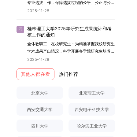
够担当民族复兴大任的高素质人才。（一）强化思
专业选拔工作，保障选拔过程的公平、公正与公
用成果分级方案》认定）；②作为主要完成人获
文选题为《加入合作社对茶农绿色生产行为的影响
的，将获发上海交通大学博士研究生毕业证书并授
想政治教育与导师队伍建设学校以党建引领为核
开，依据《海南大学普通本科学生自主选择专业管
得省部级二等奖及以上科研成果奖励（以证书为
2025-11-28
研究》，该研究立足于茶农生产经营实际，围
予博士学位。四、项目特色与支持条件（一）高水
心，将思想政治教育贯穿研究生培养全过程。通过
理办法》（海大党政办[2024]54号）及《关于做
准），其中一等奖要求排名前五，二等奖要求排名
绕“认知—采纳—转型—收益”这一主线，深入剖析
平科研平台学生可参与国家重大科研项目，接触材
修订导师立德树人职责实施细则，明确导师在研究
好2025-2026学年第1学期自主选择专业选拔考核
前三。（二）网上报名及缴费报名及缴费统一在网
合作社及其利益联结机制对茶农采纳绿色生产技术
料领域大科学装置与人工智能辅助研发平台，获得
桂林理工大学2025年研究生成果统计和考
问
生成长中的关键角色，推动形成以德为先、科研报
准备工作的通知》（海大本[2025]17号）两份核
上进行，时间为2025年11月27日上午9:00至
核工作的通知
行为的影响路径，不仅深化了合作社推动农业绿色
前沿科研训练条件。（二）优质导师资源由包括院
国的育人氛围。在加强学术规范和学风建设方面，
心文件精神，结合我院学科建设特点与教学管理实
2025年12月17日晚上10:00。考生须提前认真阅
转型的理论认识，也促进了农业经济学与生态学相
士在内的资深科研人员组成导师团队，提供高水平
全体教职工、在校研究生：为精准掌握我校研究生
学校持续开展学术诚信教育，营造风清气正的学术
际情况，特制定本实施方案。一、组建选拔工作专
读学校及学院发布的招生章程、简章及专业目录，
关研究的交叉融合，为促进茶农增收、服务双碳目
学术指导，并支持参与国际化学术交流。（三）优
学术成果产出情况，科学开展各学院研究生培养质
环境。（二）完善“五育并举”育人机制学校系统推
项领导小组为统筹推进自主选择专业选拔全流程工
按规定完成报名及缴费。逾期未完成视为自动放
标实现以及全面推进乡村振兴战略提供了有益参
厚奖助待遇提供具有竞争力的助研津贴与生活补
量评估工作，进一步推进研究生成果管理的规范
进德育、智育、体育、美育和劳育有机融合，构建
2025-11-28
作，确保各项环节有序落地，学院专门成立选拔工
弃。（三）申请材料提交符合报考条件的考生，需
考。二、答辩过程与主要内容（一）论文主要内容
助，保障学生潜心学业与研究。（四）畅通发展渠
化、制度化与信息化建设，现就2025年度研究生
全面发展的育人体系。通过课程教学、科研训练、
作领导小组。二、明确报名准入条件本次自主选择
下载并填写《博士入学申请材料自查表》，按要求
与框架文枚博士的论文聚焦茶农参与合作社这一现
道在培养过程中表现优异者，毕业后可优先获得苏
成果统计、审核及考核相关事宜通知如下：一、成
其他人都在看
热门推荐
社会实践等多种途径，提升研究生的综合素质，培
专业选拔的报名对象限定为2025级全日制普通本
整理申请材料，确保材料齐全、顺序正确。所有纸
实背景，系统梳理了“认知—采纳—转型—收益”的
州实验室的工作推荐机会。五、申请条件与报名流
果统计范畴及填报规范本次成果统计对象为我校全
养具有创新精神、实践能力和社会责任感的时代新
科在读学生，第二学士学位学生不在本次选拔范围
质申请材料及自查表须于2025年12月22日上午
作用链条，重点探讨了不同利益联结模式如何影响
程（一）基本申请条件不同选拔方式的申请者需满
体博士、硕士研究生，统计时限为2025年11月30
人。二、优化招生与学科结构，服务国家战略需求
内。同时需特别说明的是，在高考招生环节中，国
10:00前寄达经济学院研究生招生办公室。重要提
北京大学
北京理工大学
茶农的绿色生产决策，揭示了合作社在引导农业生
足相应规定：本科直博生须符合上海交通大学推荐
日前正式取得的各类学术成果。成果涵盖正式刊发
西南林业大学主动对接国家重大战略和区域发展需
家或学校已明确标注不得转专业的本科学生，不具
示：材料送达时间以签收时间为准，逾期不予受
产方式绿色转型中的内在机制。（二）答辩过程回
免试研究生相关要求。硕博连读与申请-考核制申
的学术论文、获得的科研奖励、已授权或在申的专
要，不断优化学科布局与招生机制，提升研究生教
备参与本次选拔考核的资格。三、确定选拔考核方
理；建议选择可靠快递方式邮寄；请严格对照材料
顾在答辩陈述环节，文枚就研究背景、分析框架、
请者应满足当年度上海交通大学博士研究生招生的
西安交通大学
西安电子科技大学
利、正式出版的专著、学科竞赛获奖证书及参与国
育服务经济社会发展的能力。目前，学校拥有4个
式本次自主选择专业选拔考核采用“初试+复试”的
清单顺序整理提交。材料不全、不符合要求或存在
核心内容以及创新之处进行了系统汇报。答辩委员
基本条件及各学院补充规定。（二）报名方式所有
内外学术交流活动的相关证明等。所有在校研究生
一级学科博士点、1个博士专业学位点，以及17个
两级考核模式，其中初试由学校教务处统一部署组
弄虚作假者，资格审查将不予通过。所有提交材料
会各位专家本着严谨求实的学术态度，从理论支
申请人须提前与意向导师沟通确认招生意向，并在
须登录桂林理工大学研究生教育综合管理信息系
一级学科硕士点和17个硕士专业学位点。“十四
四川大学
哈尔滨工业大学
织，复试环节则由我院自主负责实施，具体安排如
不予退还。考生须对报名信息的真实性和准确性负
撑、研究方法、数据论证以及逻辑结构等多个维度
达成一致后进行网上报名：本科直博生须按规定时
统，在指定功能模块完成成果信息录入，并上传相
五”期间，学校研究生规模实现显著增长，博士研
下：（一）学校统一初试安排初试的具体考试时
责，报名信息一经确认提交，不得修改。如确需修