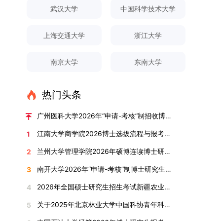
对论文展开评议，在肯定论文质量的同时，也提出
间登录国家推荐免试服务系统完成志愿填报。硕博
关证明材料的PDF版本，相关审核人员将通过系统
究生规模增长达211%。在招生宣传方面，学校构
间、考试科目、考场分布及相关要求，以《关于做
武汉大学
中国科学技术大学
改，须在报名截止前重新填报。三、选拔与录取1.
了若干修改建议，并就如何进一步聚焦关键科学问
连读与申请-考核制考生需登录上海交通大学研招
进行线上审核。（一）学术论文登记细则学术论文
建了“网络宣传+AI智能咨询+现场答疑”三位一体的
好2025-2026学年第1学期自主选择专业选拔考核
资格审查学院将依据网上报名信息及寄达的申请材
题、加强理论阐释深度等方面给予了指导。三、答
网报名系统，选择“国家实验室联培专项”，并选定
包含期刊论文与会议论文两类，研究生需在系
招生宣传平台，持续推进招生模式改革。2024年
准备工作的通知》（海大本[2025]17号）文件中
料进行资格审查，核实考生报考资格、材料完整性
上海交通大学
浙江大学
辩结果与培养意义（一）答辩结果经答辩委员会充
名录内交大导师。（三）报名时间节点本科直博生
统“论文发表信息维护”板块完成信息填报。该板块
起全面推行“申请-考核”制博士招生，2025年进一
的明确规定为准，考生可随时关注学校教务处发布
及缴费情况。审查结果预计于2025年12月下旬在
分讨论、集体评议及无记名投票，一致认为文枚的
报名以学校通知为准；硕博连读与申请-考核制设
中标注为红色的字段为必填项，填报时须确保信息
步拓展“直博”“硕博连读”等多元招生渠道。在学科
的官方信息。（二）学院自主复试安排复试是衡量
学院网站公布。2.材料评议学院将组织专家组对通
博士学位论文研究思路清晰、内容充实、调研扎
两批报名，第一批截止时间为2025年12月15日，
南京大学
东南大学
真实准确、完整规范，若出现空项或错填情况，将
专业调整方面，学校实施存量专业优化行动，压缩
考生综合能力与专业适配度的关键环节，我院将从
过资格审查的考生材料进行评议并打分，满分为
实、写作规范、结论可靠，且已完成足量研究工
第二批为2026年3月15日至4月20日，具体时间以
直接导致审核不通过。论文统计遵循以下原则：对
或撤销生源不足专业，将非全日制招生计划向需求
考核方式、时间、地点等多方面做好细致安排，确
100分。评议结果预计于2026年1月中上旬公布。
作，符合博士学位授予要求，同意通过博士学位论
报考学院通知为准。（四）材料提交申请人须按学
于SCI、EI、ISTP、CSCD、CSSCI、A刊、B刊等
旺盛的学科倾斜；同时加快推进急需学科专业建
保考核结果客观准确。1. 复试考核构成复试成绩由
学院将根据材料评议成绩及招生计划，确定进入复
热门头条
文答辩。文枚由张连刚教授指导完成学业，其答辩
校及报考学院要求，如实提交全部申请材料并完成
高水平论文，仅统计以桂林理工大学为第一署名单
设，陆续开展“生物与医药”“低空技术与工程”等新
笔试与面试两部分组成，具体占比为：笔试成绩占
试的考生名单。同等学力报考者须参加学校统一组
通过标志着西南林业大学农林经济管理专业诞生首
线上报名程序。六、考核与录取考核工作由上海交
位，且研究生为第一作者，或导师为第一作者、研
兴专业招生。学校还深化科教融合，单列专项招生
复试总成绩的40%，面试成绩占复试总成绩的
广州医科大学2026年“申请-考核”制招收博士研究生报考公告
织的政治理论考试，具体时间地点另行通知，成绩
位博士毕业生。待学校学位评定委员会审议通过
通大学相关学院与苏州实验室联合组织，具体考核
究生为第二作者的论文；在Nature、Science、
计划，与中国科学院昆明植物研究所、西双版纳热
60%。（1）笔试：以英语能力测试为核心，重点
合格线为60分。非同等学力考生无需参加。3.复
后，她也将成为云南省该专业首位获得博士学位的
形式、内容及流程以学院后续公布的方案为准。录
江南大学商学院2026博士选拔流程与报考条件汇总
1
Cell三大顶刊及其子刊发表的论文，不受作者排名
带植物园等科研机构开展联合培养，探索跨学科、
考查考生的英语阅读理解、书面写作及英汉互译能
试安排复试环节将对考生的思想品德、专业素养、
研究生。（二）学科建设意义此次博士论文答辩的
取时将对考生进行全面考察，学术能力与思想品德
限制，只要署名单位包含桂林理工大学均纳入统计
跨机构的研究生培养新机制。（一）推进招生制度
力，全面评估其英语综合应用水平。（2）面试：
兰州大学管理学院2026年硕博连读博士研究生招生“申请-考核”实施方案
2
外语能力、创新意识及综合素质进行全面考察。复
顺利完成，是学院在农林经济管理博士研究生培养
并重，报名及考核期间有违规或学术不端行为者将
范围。其中，被SCI、EI、ISTP收录的论文，需额
改革与生源质量提升学校建立多元化招生宣传与咨
采用综合面试形式，考核内容涵盖中英文自我介
试分为笔试与面试两部分：笔试科目为“经济学综
方面取得的重要进展，反映了该学位点建设已初见
按有关规定处理。七、其他事项（一）入学时间预
南开大学2026年“申请-考核”制博士研究生招生录取工作实施细则
3
外提供检索证明，论文全文与检索证明须合并为单
询平台，提升生源质量。推行“申请-考核”制博士
绍、综合素养评估（包括逻辑思维、沟通表达、应
合”，适用于理论经济学与应用经济学各专业，形
成效。这一成果不仅体现了学科建设的新突破，也
计为2026年春季或秋季学期。（二）费用与奖助
个PDF文件上传。不同类型论文需提交的附件材料
招生，并拓展直博与硕博连读渠道，增强招生方式
变能力等）以及专业认知程度（包括对目标专业的
2026年全国硕士研究生招生考试新疆农业大学报考点网上确认公告
4
式为闭卷，时长为3小时，满分100分。面试环节
为未来农林经济管理学科的持续发展、学术交流与
学费标准按上海交通大学相关规定执行；学生在读
如下：1. 被SCI、EI、ISTP、SSCI、A&HCI来源期
的灵活性与针对性。（二）优化学科专业布局通过
了解、学习规划等），全方位判断考生是否具备进
要求考生准备10—15分钟的PPT报告，内容应涵盖
合作注入了新的活力。
期间享受学校与实验室共同提供的奖助学金待遇。
关于2025年北京林业大学中国科协青年科技人才培育工程博士生推荐工作的通知
5
刊收录的论文：需按“检索证明（如有）+分区报告
撤销合并低效专业、加强社会急需学科建设，学校
入目标专业学习的潜力。2. 复试时间安排复试时
个人科研经历、研究成果及博士阶段研究设想等。
（三）住宿安排课程学习阶段由学校协调住宿；进
（如有）+论文全文（必备）”的顺序合并材料；2.
不断优化学科结构。面向国家战略和产业需求，加