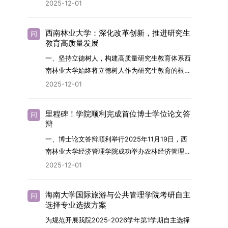
2026年，学院博士研究生招生全面实行“申请-考
2025-12-01
究与技术开发工作的未来领军人才。二、招生安排
核”机制。本年度计划招收博士研究生27名，具体
（一）招生学科范围涵盖材料科学与工程
导师招生计划详见学院官网发布的《四川大学经济
（0805）、化学（0703）、电子科学与技术
西南林业大学：深化改革创新，推进研究生
问
学院2026年博士生招生专业目录》。实际录取人
教育高质量发展
（0809）、材料与化工（0856）、机械
数将根据国家最终下达的招生计划及考生报名情况
（0855）、电子信息（0854）等相关专业。
一、坚持立德树人，构建高质量研究生教育体系西
进行适当调整。除国家专项计划外，我院招收定向
（二）招生名额2026年度具体招生规模以国家最
南林业大学始终将立德树人作为研究生教育的根本
就业考生的比例原则上不超过总计划的5%。全日
终下达计划为准，首批拟招收联合培养博士生16
任务，积极响应“教育强国，研究生教育何为”的时
2025-12-01
制定向就业考生在基本修业年限内须全脱产在校学
名。具体招生院系及导师信息请见相关名录。
代命题。学校全面贯彻党的教育方针，以高质量党
习。二、报考流程（一）报名资格1.申请人应拥护
（三）选拔途径共设置三种选拔方式，包括本科直
建引领研究生思想政治教育，修订并印发了《研究
中国共产党的领导，品德良好，遵纪守法，身心健
里程碑！学院顺利完成首位博士学位论文答
问
博、硕博连读与申请-考核制，将根据考生综合素
生导师立德树人职责实施细则（2025年修
辩
康，并满足《四川大学2026年博士研究生招生章
质择优录取。（四）培养类别全部为全日制非定向
订）》，推动导师发挥示范作用，引导学生树立德
程》中列出的各项基本条件。2.具备较强的科研能
一、博士论文答辩顺利举行2025年11月19日，西
就业博士研究生。三、培养模式与学位管理（一）
才兼备、科技报国的远大志向，增强社会责任感和
力，并展现出良好的科研发展潜力。3.提交两份由
南林业大学经济管理学院成功举办农林经济管理专
学籍管理联合培养学生学籍隶属于上海交通大学，
人文关怀，促进个人成长与国家战略需求深度融
正高级职称专家亲笔书写的推荐信，专业领域需与
业首届博士研究生学位论文答辩会。答辩地点设于
基本修业年限按该校研究生学籍管理办法执行。
2025-12-01
合。同时，学校制定《关于进一步加强研究生教育
报考专业相关，其中一份必须由报考导师出具。4.
学院303会议室，博士生文枚就其博士学位论文进
（二）培养阶段划分培养过程分为两个主要阶段：
管理工作的实施意见》，强化学风建设，深化科研
以同等学力身份报考者，其科研成果须同时符合以
行了汇报与答辩。答辩委员会由多位知名专家组
第一阶段于上海交通大学完成课程学习；第二阶段
诚信与学术道德教育，弘扬科学精神。学校坚
海南大学国际旅游与公共管理学院考研自主
问
下两项要求：①以第一作者身份在报考学科领域
成。北京林业大学陈建成教授担任主席，委员包括
进入苏州实验室，依托其重大科研任务开展课题研
选择专业选拔方案
持“五育并举”育人理念，通过德育铸魂、智育启
内发表期刊文章，其中至少1篇为A级、1篇为B级
云南财经大学熊德平教授、杨增雄教授、李亚波教
究与学位论文工作。（三）学历学位授予学生在规
智、体育强身、美育润心、劳育践行，全面培养能
为规范开展我院2025-2026学年第1学期自主选择
（期刊等级依据《四川大学哲学社会科学期刊与应
授，以及昆明理工大学冯朝睿教授。文枚的博士论
定年限内达到上海交通大学毕业及学位授予要求