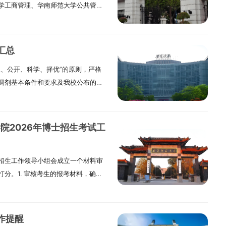
学工商管理、华南师范大学公共管
育管理的调入考生必须满足以下条
以上工作经验；获得国家承认的高职高
5年以上工作经验，且达到与大学本科
汇总
人员有2年或2年以上工作经验。2.
正、公开、科学、择优”的原则，严格
数线。3. 调入专业与第一志愿报考
调剂基本条件和要求及我校公布的调
调入专业初试科目相同或相近，其中
徽大学研究生招生委员会负责全校研
一命题科目相同（初试统考科目涵盖
办公室负责本校调剂工作的管理。
，201英语一、204英语二可视为相
负责本学院研究生招生的调剂工作，
、314数学（农）和396经济类综合能
院2026年博士招生考试工
复试细则的制定和具体实施，并对结
3教育综合可视为相同。各二级单位按照
剂开始时间为国家调剂系统开通时间。
士研究生培养目标和学科专业特点，
招生工作领导小组会成立一个材料审
各培养单位网站。四、接收调剂的基
收范围并对外公布。最终以全国硕士
分。1. 审核考生的报考材料，确定
专业在调入地区的国家分数线，并符
准。4. 第一志愿报考工商管理、公
材料，确定其科研成绩。二、考试我院
达到我校划定的各培养单位一志愿考
管理、审计等7个专业学位的考生，在
段。（一）初试普通招考的考试方式
与调入专业相同相近，或初试科目与
合调出专业和调入专业在调入地区的
马上就接着进行复试。初试的具体时
愿报考安徽大学工商管理、安徽大学
不得调入其他专业；报考其他专业的
作提醒