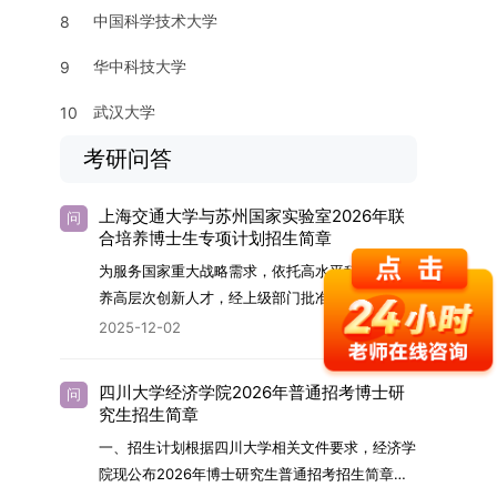
中国科学技术大学
8
华中科技大学
9
武汉大学
10
考研问答
上海交通大学与苏州国家实验室2026年联
问
合培养博士生专项计划招生简章
为服务国家重大战略需求，依托高水平科研平台培
养高层次创新人才，经上级部门批准，苏州实验室
（全称“苏州国家实验室”）与上海交通大学将于
2025-12-02
2026年继续合作开展博士研究生联合培养工作。
该项目旨在选拔优秀学子，在材料及相关前沿交叉
四川大学经济学院2026年普通招考博士研
问
学科领域进行深度培养。相关招生政策及安排说明
究生招生简章
如下。一、培养定位本项目致力于面向国家战略发
一、招生计划根据四川大学相关文件要求，经济学
展方向，培育具备科学家素养、创新精神与科研能
院现公布2026年博士研究生普通招考招生简章。
力，系统掌握学科前沿知识，能胜任高水平科学研