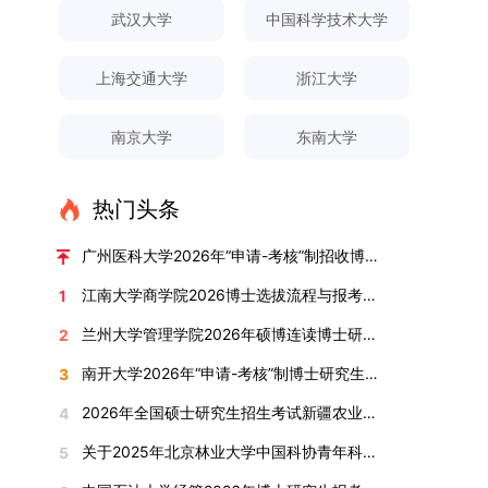
对论文展开评议，在肯定论文质量的同时，也提出
间登录国家推荐免试服务系统完成志愿填报。硕博
关证明材料的PDF版本，相关审核人员将通过系统
究生规模增长达211%。在招生宣传方面，学校构
间、考试科目、考场分布及相关要求，以《关于做
武汉大学
中国科学技术大学
改，须在报名截止前重新填报。三、选拔与录取1.
了若干修改建议，并就如何进一步聚焦关键科学问
连读与申请-考核制考生需登录上海交通大学研招
进行线上审核。（一）学术论文登记细则学术论文
建了“网络宣传+AI智能咨询+现场答疑”三位一体的
好2025-2026学年第1学期自主选择专业选拔考核
资格审查学院将依据网上报名信息及寄达的申请材
题、加强理论阐释深度等方面给予了指导。三、答
网报名系统，选择“国家实验室联培专项”，并选定
包含期刊论文与会议论文两类，研究生需在系
招生宣传平台，持续推进招生模式改革。2024年
准备工作的通知》（海大本[2025]17号）文件中
料进行资格审查，核实考生报考资格、材料完整性
上海交通大学
浙江大学
辩结果与培养意义（一）答辩结果经答辩委员会充
名录内交大导师。（三）报名时间节点本科直博生
统“论文发表信息维护”板块完成信息填报。该板块
起全面推行“申请-考核”制博士招生，2025年进一
的明确规定为准，考生可随时关注学校教务处发布
及缴费情况。审查结果预计于2025年12月下旬在
分讨论、集体评议及无记名投票，一致认为文枚的
报名以学校通知为准；硕博连读与申请-考核制设
中标注为红色的字段为必填项，填报时须确保信息
步拓展“直博”“硕博连读”等多元招生渠道。在学科
的官方信息。（二）学院自主复试安排复试是衡量
学院网站公布。2.材料评议学院将组织专家组对通
博士学位论文研究思路清晰、内容充实、调研扎
两批报名，第一批截止时间为2025年12月15日，
南京大学
东南大学
真实准确、完整规范，若出现空项或错填情况，将
专业调整方面，学校实施存量专业优化行动，压缩
考生综合能力与专业适配度的关键环节，我院将从
过资格审查的考生材料进行评议并打分，满分为
实、写作规范、结论可靠，且已完成足量研究工
第二批为2026年3月15日至4月20日，具体时间以
直接导致审核不通过。论文统计遵循以下原则：对
或撤销生源不足专业，将非全日制招生计划向需求
考核方式、时间、地点等多方面做好细致安排，确
100分。评议结果预计于2026年1月中上旬公布。
作，符合博士学位授予要求，同意通过博士学位论
报考学院通知为准。（四）材料提交申请人须按学
于SCI、EI、ISTP、CSCD、CSSCI、A刊、B刊等
旺盛的学科倾斜；同时加快推进急需学科专业建
保考核结果客观准确。1. 复试考核构成复试成绩由
学院将根据材料评议成绩及招生计划，确定进入复
热门头条
文答辩。文枚由张连刚教授指导完成学业，其答辩
校及报考学院要求，如实提交全部申请材料并完成
高水平论文，仅统计以桂林理工大学为第一署名单
设，陆续开展“生物与医药”“低空技术与工程”等新
笔试与面试两部分组成，具体占比为：笔试成绩占
试的考生名单。同等学力报考者须参加学校统一组
通过标志着西南林业大学农林经济管理专业诞生首
线上报名程序。六、考核与录取考核工作由上海交
位，且研究生为第一作者，或导师为第一作者、研
兴专业招生。学校还深化科教融合，单列专项招生
复试总成绩的40%，面试成绩占复试总成绩的
广州医科大学2026年“申请-考核”制招收博士研究生报考公告
织的政治理论考试，具体时间地点另行通知，成绩
位博士毕业生。待学校学位评定委员会审议通过
通大学相关学院与苏州实验室联合组织，具体考核
究生为第二作者的论文；在Nature、Science、
计划，与中国科学院昆明植物研究所、西双版纳热
60%。（1）笔试：以英语能力测试为核心，重点
合格线为60分。非同等学力考生无需参加。3.复
后，她也将成为云南省该专业首位获得博士学位的
形式、内容及流程以学院后续公布的方案为准。录
江南大学商学院2026博士选拔流程与报考条件汇总
1
Cell三大顶刊及其子刊发表的论文，不受作者排名
带植物园等科研机构开展联合培养，探索跨学科、
考查考生的英语阅读理解、书面写作及英汉互译能
试安排复试环节将对考生的思想品德、专业素养、
研究生。（二）学科建设意义此次博士论文答辩的
取时将对考生进行全面考察，学术能力与思想品德
限制，只要署名单位包含桂林理工大学均纳入统计
跨机构的研究生培养新机制。（一）推进招生制度
力，全面评估其英语综合应用水平。（2）面试：
兰州大学管理学院2026年硕博连读博士研究生招生“申请-考核”实施方案
2
外语能力、创新意识及综合素质进行全面考察。复
顺利完成，是学院在农林经济管理博士研究生培养
并重，报名及考核期间有违规或学术不端行为者将
范围。其中，被SCI、EI、ISTP收录的论文，需额
改革与生源质量提升学校建立多元化招生宣传与咨
采用综合面试形式，考核内容涵盖中英文自我介
试分为笔试与面试两部分：笔试科目为“经济学综
方面取得的重要进展，反映了该学位点建设已初见
按有关规定处理。七、其他事项（一）入学时间预
南开大学2026年“申请-考核”制博士研究生招生录取工作实施细则
3
外提供检索证明，论文全文与检索证明须合并为单
询平台，提升生源质量。推行“申请-考核”制博士
绍、综合素养评估（包括逻辑思维、沟通表达、应
合”，适用于理论经济学与应用经济学各专业，形
成效。这一成果不仅体现了学科建设的新突破，也
计为2026年春季或秋季学期。（二）费用与奖助
个PDF文件上传。不同类型论文需提交的附件材料
招生，并拓展直博与硕博连读渠道，增强招生方式
变能力等）以及专业认知程度（包括对目标专业的
2026年全国硕士研究生招生考试新疆农业大学报考点网上确认公告
4
式为闭卷，时长为3小时，满分100分。面试环节
为未来农林经济管理学科的持续发展、学术交流与
学费标准按上海交通大学相关规定执行；学生在读
如下：1. 被SCI、EI、ISTP、SSCI、A&HCI来源期
的灵活性与针对性。（二）优化学科专业布局通过
了解、学习规划等），全方位判断考生是否具备进
要求考生准备10—15分钟的PPT报告，内容应涵盖
合作注入了新的活力。
期间享受学校与实验室共同提供的奖助学金待遇。
关于2025年北京林业大学中国科协青年科技人才培育工程博士生推荐工作的通知
5
刊收录的论文：需按“检索证明（如有）+分区报告
撤销合并低效专业、加强社会急需学科建设，学校
入目标专业学习的潜力。2. 复试时间安排复试时
个人科研经历、研究成果及博士阶段研究设想等。
（三）住宿安排课程学习阶段由学校协调住宿；进
（如有）+论文全文（必备）”的顺序合并材料；2.
不断优化学科结构。面向国家战略和产业需求，加