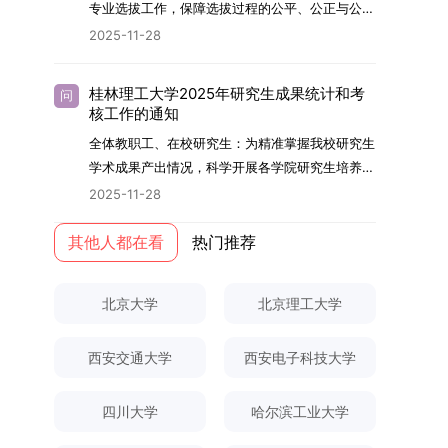
够担当民族复兴大任的高素质人才。（一）强化思
专业选拔工作，保障选拔过程的公平、公正与公
用成果分级方案》认定）；②作为主要完成人获
文选题为《加入合作社对茶农绿色生产行为的影响
的，将获发上海交通大学博士研究生毕业证书并授
想政治教育与导师队伍建设学校以党建引领为核
开，依据《海南大学普通本科学生自主选择专业管
得省部级二等奖及以上科研成果奖励（以证书为
2025-11-28
研究》，该研究立足于茶农生产经营实际，围
予博士学位。四、项目特色与支持条件（一）高水
心，将思想政治教育贯穿研究生培养全过程。通过
理办法》（海大党政办[2024]54号）及《关于做
准），其中一等奖要求排名前五，二等奖要求排名
绕“认知—采纳—转型—收益”这一主线，深入剖析
平科研平台学生可参与国家重大科研项目，接触材
修订导师立德树人职责实施细则，明确导师在研究
好2025-2026学年第1学期自主选择专业选拔考核
前三。（二）网上报名及缴费报名及缴费统一在网
合作社及其利益联结机制对茶农采纳绿色生产技术
料领域大科学装置与人工智能辅助研发平台，获得
桂林理工大学2025年研究生成果统计和考
问
生成长中的关键角色，推动形成以德为先、科研报
准备工作的通知》（海大本[2025]17号）两份核
上进行，时间为2025年11月27日上午9:00至
核工作的通知
行为的影响路径，不仅深化了合作社推动农业绿色
前沿科研训练条件。（二）优质导师资源由包括院
国的育人氛围。在加强学术规范和学风建设方面，
心文件精神，结合我院学科建设特点与教学管理实
2025年12月17日晚上10:00。考生须提前认真阅
转型的理论认识，也促进了农业经济学与生态学相
士在内的资深科研人员组成导师团队，提供高水平
全体教职工、在校研究生：为精准掌握我校研究生
学校持续开展学术诚信教育，营造风清气正的学术
际情况，特制定本实施方案。一、组建选拔工作专
读学校及学院发布的招生章程、简章及专业目录，
关研究的交叉融合，为促进茶农增收、服务双碳目
学术指导，并支持参与国际化学术交流。（三）优
学术成果产出情况，科学开展各学院研究生培养质
环境。（二）完善“五育并举”育人机制学校系统推
项领导小组为统筹推进自主选择专业选拔全流程工
按规定完成报名及缴费。逾期未完成视为自动放
标实现以及全面推进乡村振兴战略提供了有益参
厚奖助待遇提供具有竞争力的助研津贴与生活补
量评估工作，进一步推进研究生成果管理的规范
进德育、智育、体育、美育和劳育有机融合，构建
2025-11-28
作，确保各项环节有序落地，学院专门成立选拔工
弃。（三）申请材料提交符合报考条件的考生，需
考。二、答辩过程与主要内容（一）论文主要内容
助，保障学生潜心学业与研究。（四）畅通发展渠
化、制度化与信息化建设，现就2025年度研究生
全面发展的育人体系。通过课程教学、科研训练、
作领导小组。二、明确报名准入条件本次自主选择
下载并填写《博士入学申请材料自查表》，按要求
与框架文枚博士的论文聚焦茶农参与合作社这一现
道在培养过程中表现优异者，毕业后可优先获得苏
成果统计、审核及考核相关事宜通知如下：一、成
其他人都在看
热门推荐
社会实践等多种途径，提升研究生的综合素质，培
专业选拔的报名对象限定为2025级全日制普通本
整理申请材料，确保材料齐全、顺序正确。所有纸
实背景，系统梳理了“认知—采纳—转型—收益”的
州实验室的工作推荐机会。五、申请条件与报名流
果统计范畴及填报规范本次成果统计对象为我校全
养具有创新精神、实践能力和社会责任感的时代新
科在读学生，第二学士学位学生不在本次选拔范围
质申请材料及自查表须于2025年12月22日上午
作用链条，重点探讨了不同利益联结模式如何影响
程（一）基本申请条件不同选拔方式的申请者需满
体博士、硕士研究生，统计时限为2025年11月30
人。二、优化招生与学科结构，服务国家战略需求
内。同时需特别说明的是，在高考招生环节中，国
10:00前寄达经济学院研究生招生办公室。重要提
北京大学
北京理工大学
茶农的绿色生产决策，揭示了合作社在引导农业生
足相应规定：本科直博生须符合上海交通大学推荐
日前正式取得的各类学术成果。成果涵盖正式刊发
西南林业大学主动对接国家重大战略和区域发展需
家或学校已明确标注不得转专业的本科学生，不具
示：材料送达时间以签收时间为准，逾期不予受
产方式绿色转型中的内在机制。（二）答辩过程回
免试研究生相关要求。硕博连读与申请-考核制申
的学术论文、获得的科研奖励、已授权或在申的专
要，不断优化学科布局与招生机制，提升研究生教
备参与本次选拔考核的资格。三、确定选拔考核方
理；建议选择可靠快递方式邮寄；请严格对照材料
顾在答辩陈述环节，文枚就研究背景、分析框架、
请者应满足当年度上海交通大学博士研究生招生的
西安交通大学
西安电子科技大学
利、正式出版的专著、学科竞赛获奖证书及参与国
育服务经济社会发展的能力。目前，学校拥有4个
式本次自主选择专业选拔考核采用“初试+复试”的
清单顺序整理提交。材料不全、不符合要求或存在
核心内容以及创新之处进行了系统汇报。答辩委员
基本条件及各学院补充规定。（二）报名方式所有
内外学术交流活动的相关证明等。所有在校研究生
一级学科博士点、1个博士专业学位点，以及17个
两级考核模式，其中初试由学校教务处统一部署组
弄虚作假者，资格审查将不予通过。所有提交材料
会各位专家本着严谨求实的学术态度，从理论支
申请人须提前与意向导师沟通确认招生意向，并在
须登录桂林理工大学研究生教育综合管理信息系
一级学科硕士点和17个硕士专业学位点。“十四
四川大学
哈尔滨工业大学
织，复试环节则由我院自主负责实施，具体安排如
不予退还。考生须对报名信息的真实性和准确性负
撑、研究方法、数据论证以及逻辑结构等多个维度
达成一致后进行网上报名：本科直博生须按规定时
统，在指定功能模块完成成果信息录入，并上传相
五”期间，学校研究生规模实现显著增长，博士研
下：（一）学校统一初试安排初试的具体考试时
责，报名信息一经确认提交，不得修改。如确需修