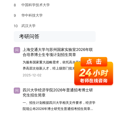
中国科学技术大学
8
华中科技大学
9
武汉大学
10
考研问答
上海交通大学与苏州国家实验室2026年联
问
合培养博士生专项计划招生简章
为服务国家重大战略需求，依托高水平科研平台培
养高层次创新人才，经上级部门批准，苏州实验室
（全称“苏州国家实验室”）与上海交通大学将于
2025-12-02
2026年继续合作开展博士研究生联合培养工作。
该项目旨在选拔优秀学子，在材料及相关前沿交叉
四川大学经济学院2026年普通招考博士研
问
学科领域进行深度培养。相关招生政策及安排说明
究生招生简章
如下。一、培养定位本项目致力于面向国家战略发
一、招生计划根据四川大学相关文件要求，经济学
展方向，培育具备科学家素养、创新精神与科研能
院现公布2026年博士研究生普通招考招生简章。
力，系统掌握学科前沿知识，能胜任高水平科学研