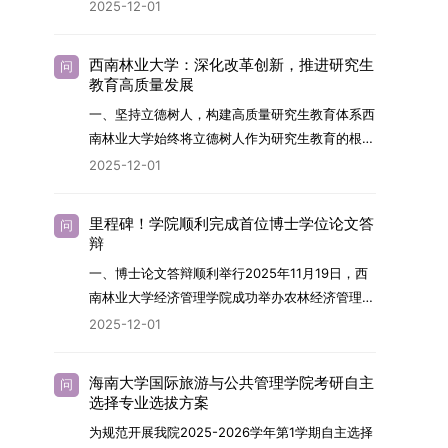
2026年，学院博士研究生招生全面实行“申请-考
2025-12-01
究与技术开发工作的未来领军人才。二、招生安排
核”机制。本年度计划招收博士研究生27名，具体
（一）招生学科范围涵盖材料科学与工程
导师招生计划详见学院官网发布的《四川大学经济
（0805）、化学（0703）、电子科学与技术
西南林业大学：深化改革创新，推进研究生
问
学院2026年博士生招生专业目录》。实际录取人
教育高质量发展
（0809）、材料与化工（0856）、机械
数将根据国家最终下达的招生计划及考生报名情况
（0855）、电子信息（0854）等相关专业。
一、坚持立德树人，构建高质量研究生教育体系西
进行适当调整。除国家专项计划外，我院招收定向
（二）招生名额2026年度具体招生规模以国家最
南林业大学始终将立德树人作为研究生教育的根本
就业考生的比例原则上不超过总计划的5%。全日
终下达计划为准，首批拟招收联合培养博士生16
任务，积极响应“教育强国，研究生教育何为”的时
2025-12-01
制定向就业考生在基本修业年限内须全脱产在校学
名。具体招生院系及导师信息请见相关名录。
代命题。学校全面贯彻党的教育方针，以高质量党
习。二、报考流程（一）报名资格1.申请人应拥护
（三）选拔途径共设置三种选拔方式，包括本科直
建引领研究生思想政治教育，修订并印发了《研究
中国共产党的领导，品德良好，遵纪守法，身心健
里程碑！学院顺利完成首位博士学位论文答
问
博、硕博连读与申请-考核制，将根据考生综合素
生导师立德树人职责实施细则（2025年修
辩
康，并满足《四川大学2026年博士研究生招生章
质择优录取。（四）培养类别全部为全日制非定向
订）》，推动导师发挥示范作用，引导学生树立德
程》中列出的各项基本条件。2.具备较强的科研能
一、博士论文答辩顺利举行2025年11月19日，西
就业博士研究生。三、培养模式与学位管理（一）
才兼备、科技报国的远大志向，增强社会责任感和
力，并展现出良好的科研发展潜力。3.提交两份由
南林业大学经济管理学院成功举办农林经济管理专
学籍管理联合培养学生学籍隶属于上海交通大学，
人文关怀，促进个人成长与国家战略需求深度融
正高级职称专家亲笔书写的推荐信，专业领域需与
业首届博士研究生学位论文答辩会。答辩地点设于
基本修业年限按该校研究生学籍管理办法执行。
2025-12-01
合。同时，学校制定《关于进一步加强研究生教育
报考专业相关，其中一份必须由报考导师出具。4.
学院303会议室，博士生文枚就其博士学位论文进
（二）培养阶段划分培养过程分为两个主要阶段：
管理工作的实施意见》，强化学风建设，深化科研
以同等学力身份报考者，其科研成果须同时符合以
行了汇报与答辩。答辩委员会由多位知名专家组
第一阶段于上海交通大学完成课程学习；第二阶段
诚信与学术道德教育，弘扬科学精神。学校坚
海南大学国际旅游与公共管理学院考研自主
问
下两项要求：①以第一作者身份在报考学科领域
成。北京林业大学陈建成教授担任主席，委员包括
进入苏州实验室，依托其重大科研任务开展课题研
选择专业选拔方案
持“五育并举”育人理念，通过德育铸魂、智育启
内发表期刊文章，其中至少1篇为A级、1篇为B级
云南财经大学熊德平教授、杨增雄教授、李亚波教
究与学位论文工作。（三）学历学位授予学生在规
智、体育强身、美育润心、劳育践行，全面培养能
为规范开展我院2025-2026学年第1学期自主选择
（期刊等级依据《四川大学哲学社会科学期刊与应
授，以及昆明理工大学冯朝睿教授。文枚的博士论
定年限内达到上海交通大学毕业及学位授予要求