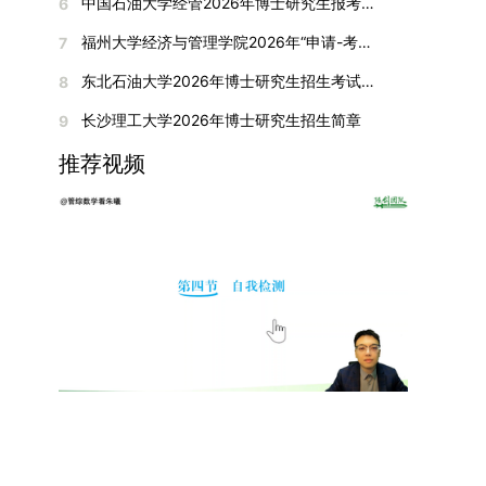
间初步定于2026年1月6日（星期二）下午，具体
中国石油大学经管2026年博士研究生报考通知
6
复试成绩按百分制计算，笔试与面试成绩各占
入实验室科研阶段后，由苏州实验室统筹安排住
在国内核心期刊发表的论文：需上传论文全文扫描
快布局新兴交叉学科，推动学科专业体系动态优
时段划分如下：（1）笔试时段：14:30—15:30，
50%，计算公式为：复试成绩 = (笔试成绩 + 面试
宿。（四）未尽事宜参照上海交通大学2026年博
福州大学经济与管理学院2026年“申请-考核”制招收攻读博士学位研究生相关要求
7
件；3. 已收到正式录用通知但尚未刊发的论文：
化。（三）深化科教融合与协同育人学校与高水平
时长60分钟；（2）面试时段：15:50—17:50，时
成绩) ÷ 2。复试成绩低于60分者不予录取。同等
士研究生招生章程及相关细则执行。相关推荐：上
需提交包含明确卷期号的录用通知原件及论文录用
科研机构共建联合培养平台，打破传统院系壁垒，
长120分钟。若因报名人数调整或其他特殊情况需
东北石油大学2026年博士研究生招生考试实施细则
8
学力考生复试期间须加试两门本专业硕士学位主干
海市复旦大学MBA 华东理工大学MBA 浙江省
稿。（二）科研奖励、专利及专著登记细则科研奖
促进科研资源与人才培养深度融合，提升研究生的
变更时间，学院将通过官方渠道提前通知所有考
课程，考试形式为笔试，具体科目见复试通知。4.
浙江工业大学MBA
长沙理工大学2026年博士研究生招生简章
9
励与专著（含软件著作权、学术专著）需已正式获
科研创新能力与实践能力。三、深化培养模式改
生。3. 复试地点安排本次复试的举办地点为海南
思想政治与品德考核复试期间将同步进行思想政治
得或出版，专利成果可包括处于申请中、已受理及
革，提升研究生教育质量西南林业大学将教育、科
大学观澜湖校区。考虑到最终报名人数可能影响考
推荐视频
素质和品德考核，重点考察考生的政治态度、道德
已授权三种状态。研究生需通过系统“科研成果信
技、人才协同发展的理念贯穿研究生培养全过程，
场设置，具体的笔试教室与面试房间将在报名结束
品质、诚信状况、遵纪守法表现等。拟录取名单确
息维护”菜单进行填报，每一项成果对应的所有证
着力提升人才自主培养质量。学校实行学术学位与
后，通过学院官网或班级通知等方式另行公布，请
定后，学院将向考生所在单位调取人事档案及现实
明材料均需整合为单个PDF文件上传。各类成果附
专业学位研究生分类培养，优化前者课程体系的理
考生密切关注。4. 综合成绩核算与录取规则考生
表现材料进行复核。考核不合格者不予录取。四、
件材料要求如下：1. 科研奖励及竞赛获奖：仅限省
论深度，强化后者课程的应用性与实践性。在产教
的最终综合成绩采用“初试+复试”加权计算方式，
录取办法1.考生总成绩由材料评议成绩和复试成绩
部级及以上级别奖励，需上传包含获奖者姓名的荣
融合方面，学校出台《科技小院管理办法》《研究
其中学校统一初试成绩占比50%，学院复试总成绩
加权得出，具体计算公式为：总成绩 = 材料评议
誉证书或奖状彩色扫描件；2. 学术专著：需上传
生联合培养基地建设管理办法》等文件，明确产学
占比50%。综合成绩核算完成后，将按分数从高到
成绩 × 50% + 复试成绩 × 50%。2.录取工作坚
封面、编者信息页、目录及封底的完整扫描件；3.
研一体化培养定位。目前已建成8个省级科技小
低进行排序，需要特别注意的是，初试成绩未达到
持“全面衡量、择优录取、保证质量、宁缺毋滥”原
国家授权专利：包括发明专利、实用新型专利、外
院，其中2个获省级专项资金支持。专业学位案例
及格线的考生，将不纳入排名范围。录取工作将严
则，根据招生计划、考生总成绩、思想政治表现及
观设计专利，需上传专利受理通知书及授权证书的
库建设成效显著，1个项目入选教育部主题案例
格按照学院自主选择专业的计划名额，从排名靠前
身心健康状况等因素确定拟录取名单。3.拟录取考
彩色扫描件。（三）学科竞赛登记细则仅统计研究
库，“十四五”以来获批省级案例库项目70余项、省
的考生中依次录取。若出现综合成绩相同的情况，
生须在规定时间内提交符合要求的体检报告（二级
生作为竞赛团队负责人，参与学科竞赛（文艺、体
级优质课程近50门。2025年，学校专项投入60余
将按以下顺序进行成绩比对，确定最终录取名次：
甲等及以上医院或四川大学校医院出具），体检标
育类竞赛除外）并获得省部级三等奖及以上奖励的
万元设立研究生科研创新基金，支持学生开展前沿
第一步比对初试科目中“高等数学B”的成绩，成绩
准按教育部及学校相关规定执行。4.拟录取名单经
成果，研究生需在系统“学科竞赛信息维护”菜单完