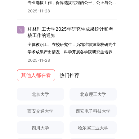
够担当民族复兴大任的高素质人才。（一）强化思
专业选拔工作，保障选拔过程的公平、公正与公
用成果分级方案》认定）；②作为主要完成人获
文选题为《加入合作社对茶农绿色生产行为的影响
的，将获发上海交通大学博士研究生毕业证书并授
想政治教育与导师队伍建设学校以党建引领为核
开，依据《海南大学普通本科学生自主选择专业管
得省部级二等奖及以上科研成果奖励（以证书为
2025-11-28
研究》，该研究立足于茶农生产经营实际，围
予博士学位。四、项目特色与支持条件（一）高水
心，将思想政治教育贯穿研究生培养全过程。通过
理办法》（海大党政办[2024]54号）及《关于做
准），其中一等奖要求排名前五，二等奖要求排名
绕“认知—采纳—转型—收益”这一主线，深入剖析
平科研平台学生可参与国家重大科研项目，接触材
修订导师立德树人职责实施细则，明确导师在研究
好2025-2026学年第1学期自主选择专业选拔考核
前三。（二）网上报名及缴费报名及缴费统一在网
合作社及其利益联结机制对茶农采纳绿色生产技术
料领域大科学装置与人工智能辅助研发平台，获得
桂林理工大学2025年研究生成果统计和考
问
生成长中的关键角色，推动形成以德为先、科研报
准备工作的通知》（海大本[2025]17号）两份核
上进行，时间为2025年11月27日上午9:00至
核工作的通知
行为的影响路径，不仅深化了合作社推动农业绿色
前沿科研训练条件。（二）优质导师资源由包括院
国的育人氛围。在加强学术规范和学风建设方面，
心文件精神，结合我院学科建设特点与教学管理实
2025年12月17日晚上10:00。考生须提前认真阅
转型的理论认识，也促进了农业经济学与生态学相
士在内的资深科研人员组成导师团队，提供高水平
全体教职工、在校研究生：为精准掌握我校研究生
学校持续开展学术诚信教育，营造风清气正的学术
际情况，特制定本实施方案。一、组建选拔工作专
读学校及学院发布的招生章程、简章及专业目录，
关研究的交叉融合，为促进茶农增收、服务双碳目
学术指导，并支持参与国际化学术交流。（三）优
学术成果产出情况，科学开展各学院研究生培养质
环境。（二）完善“五育并举”育人机制学校系统推
项领导小组为统筹推进自主选择专业选拔全流程工
按规定完成报名及缴费。逾期未完成视为自动放
标实现以及全面推进乡村振兴战略提供了有益参
厚奖助待遇提供具有竞争力的助研津贴与生活补
量评估工作，进一步推进研究生成果管理的规范
进德育、智育、体育、美育和劳育有机融合，构建
2025-11-28
作，确保各项环节有序落地，学院专门成立选拔工
弃。（三）申请材料提交符合报考条件的考生，需
考。二、答辩过程与主要内容（一）论文主要内容
助，保障学生潜心学业与研究。（四）畅通发展渠
化、制度化与信息化建设，现就2025年度研究生
全面发展的育人体系。通过课程教学、科研训练、
作领导小组。二、明确报名准入条件本次自主选择
下载并填写《博士入学申请材料自查表》，按要求
与框架文枚博士的论文聚焦茶农参与合作社这一现
道在培养过程中表现优异者，毕业后可优先获得苏
成果统计、审核及考核相关事宜通知如下：一、成
其他人都在看
热门推荐
社会实践等多种途径，提升研究生的综合素质，培
专业选拔的报名对象限定为2025级全日制普通本
整理申请材料，确保材料齐全、顺序正确。所有纸
实背景，系统梳理了“认知—采纳—转型—收益”的
州实验室的工作推荐机会。五、申请条件与报名流
果统计范畴及填报规范本次成果统计对象为我校全
养具有创新精神、实践能力和社会责任感的时代新
科在读学生，第二学士学位学生不在本次选拔范围
质申请材料及自查表须于2025年12月22日上午
作用链条，重点探讨了不同利益联结模式如何影响
程（一）基本申请条件不同选拔方式的申请者需满
体博士、硕士研究生，统计时限为2025年11月30
人。二、优化招生与学科结构，服务国家战略需求
内。同时需特别说明的是，在高考招生环节中，国
10:00前寄达经济学院研究生招生办公室。重要提
北京大学
北京理工大学
茶农的绿色生产决策，揭示了合作社在引导农业生
足相应规定：本科直博生须符合上海交通大学推荐
日前正式取得的各类学术成果。成果涵盖正式刊发
西南林业大学主动对接国家重大战略和区域发展需
家或学校已明确标注不得转专业的本科学生，不具
示：材料送达时间以签收时间为准，逾期不予受
产方式绿色转型中的内在机制。（二）答辩过程回
免试研究生相关要求。硕博连读与申请-考核制申
的学术论文、获得的科研奖励、已授权或在申的专
要，不断优化学科布局与招生机制，提升研究生教
备参与本次选拔考核的资格。三、确定选拔考核方
理；建议选择可靠快递方式邮寄；请严格对照材料
顾在答辩陈述环节，文枚就研究背景、分析框架、
请者应满足当年度上海交通大学博士研究生招生的
西安交通大学
西安电子科技大学
利、正式出版的专著、学科竞赛获奖证书及参与国
育服务经济社会发展的能力。目前，学校拥有4个
式本次自主选择专业选拔考核采用“初试+复试”的
清单顺序整理提交。材料不全、不符合要求或存在
核心内容以及创新之处进行了系统汇报。答辩委员
基本条件及各学院补充规定。（二）报名方式所有
内外学术交流活动的相关证明等。所有在校研究生
一级学科博士点、1个博士专业学位点，以及17个
两级考核模式，其中初试由学校教务处统一部署组
弄虚作假者，资格审查将不予通过。所有提交材料
会各位专家本着严谨求实的学术态度，从理论支
申请人须提前与意向导师沟通确认招生意向，并在
须登录桂林理工大学研究生教育综合管理信息系
一级学科硕士点和17个硕士专业学位点。“十四
四川大学
哈尔滨工业大学
织，复试环节则由我院自主负责实施，具体安排如
不予退还。考生须对报名信息的真实性和准确性负
撑、研究方法、数据论证以及逻辑结构等多个维度
达成一致后进行网上报名：本科直博生须按规定时
统，在指定功能模块完成成果信息录入，并上传相
五”期间，学校研究生规模实现显著增长，博士研
下：（一）学校统一初试安排初试的具体考试时
责，报名信息一经确认提交，不得修改。如确需修