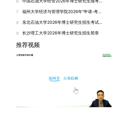
间初步定于2026年1月6日（星期二）下午，具体
中国石油大学经管2026年博士研究生报考通知
6
复试成绩按百分制计算，笔试与面试成绩各占
入实验室科研阶段后，由苏州实验室统筹安排住
在国内核心期刊发表的论文：需上传论文全文扫描
快布局新兴交叉学科，推动学科专业体系动态优
时段划分如下：（1）笔试时段：14:30—15:30，
50%，计算公式为：复试成绩 = (笔试成绩 + 面试
宿。（四）未尽事宜参照上海交通大学2026年博
福州大学经济与管理学院2026年“申请-考核”制招收攻读博士学位研究生相关要求
7
件；3. 已收到正式录用通知但尚未刊发的论文：
化。（三）深化科教融合与协同育人学校与高水平
时长60分钟；（2）面试时段：15:50—17:50，时
成绩) ÷ 2。复试成绩低于60分者不予录取。同等
士研究生招生章程及相关细则执行。相关推荐：上
需提交包含明确卷期号的录用通知原件及论文录用
科研机构共建联合培养平台，打破传统院系壁垒，
长120分钟。若因报名人数调整或其他特殊情况需
东北石油大学2026年博士研究生招生考试实施细则
8
学力考生复试期间须加试两门本专业硕士学位主干
海市复旦大学MBA 华东理工大学MBA 浙江省
稿。（二）科研奖励、专利及专著登记细则科研奖
促进科研资源与人才培养深度融合，提升研究生的
变更时间，学院将通过官方渠道提前通知所有考
课程，考试形式为笔试，具体科目见复试通知。4.
浙江工业大学MBA
长沙理工大学2026年博士研究生招生简章
9
励与专著（含软件著作权、学术专著）需已正式获
科研创新能力与实践能力。三、深化培养模式改
生。3. 复试地点安排本次复试的举办地点为海南
思想政治与品德考核复试期间将同步进行思想政治
得或出版，专利成果可包括处于申请中、已受理及
革，提升研究生教育质量西南林业大学将教育、科
大学观澜湖校区。考虑到最终报名人数可能影响考
推荐视频
素质和品德考核，重点考察考生的政治态度、道德
已授权三种状态。研究生需通过系统“科研成果信
技、人才协同发展的理念贯穿研究生培养全过程，
场设置，具体的笔试教室与面试房间将在报名结束
品质、诚信状况、遵纪守法表现等。拟录取名单确
息维护”菜单进行填报，每一项成果对应的所有证
着力提升人才自主培养质量。学校实行学术学位与
后，通过学院官网或班级通知等方式另行公布，请
定后，学院将向考生所在单位调取人事档案及现实
明材料均需整合为单个PDF文件上传。各类成果附
专业学位研究生分类培养，优化前者课程体系的理
考生密切关注。4. 综合成绩核算与录取规则考生
表现材料进行复核。考核不合格者不予录取。四、
件材料要求如下：1. 科研奖励及竞赛获奖：仅限省
论深度，强化后者课程的应用性与实践性。在产教
的最终综合成绩采用“初试+复试”加权计算方式，
录取办法1.考生总成绩由材料评议成绩和复试成绩
部级及以上级别奖励，需上传包含获奖者姓名的荣
融合方面，学校出台《科技小院管理办法》《研究
其中学校统一初试成绩占比50%，学院复试总成绩
加权得出，具体计算公式为：总成绩 = 材料评议
誉证书或奖状彩色扫描件；2. 学术专著：需上传
生联合培养基地建设管理办法》等文件，明确产学
占比50%。综合成绩核算完成后，将按分数从高到
成绩 × 50% + 复试成绩 × 50%。2.录取工作坚
封面、编者信息页、目录及封底的完整扫描件；3.
研一体化培养定位。目前已建成8个省级科技小
低进行排序，需要特别注意的是，初试成绩未达到
持“全面衡量、择优录取、保证质量、宁缺毋滥”原
国家授权专利：包括发明专利、实用新型专利、外
院，其中2个获省级专项资金支持。专业学位案例
及格线的考生，将不纳入排名范围。录取工作将严
则，根据招生计划、考生总成绩、思想政治表现及
观设计专利，需上传专利受理通知书及授权证书的
库建设成效显著，1个项目入选教育部主题案例
格按照学院自主选择专业的计划名额，从排名靠前
身心健康状况等因素确定拟录取名单。3.拟录取考
彩色扫描件。（三）学科竞赛登记细则仅统计研究
库，“十四五”以来获批省级案例库项目70余项、省
的考生中依次录取。若出现综合成绩相同的情况，
生须在规定时间内提交符合要求的体检报告（二级
生作为竞赛团队负责人，参与学科竞赛（文艺、体
级优质课程近50门。2025年，学校专项投入60余
将按以下顺序进行成绩比对，确定最终录取名次：
甲等及以上医院或四川大学校医院出具），体检标
育类竞赛除外）并获得省部级三等奖及以上奖励的
万元设立研究生科研创新基金，支持学生开展前沿
第一步比对初试科目中“高等数学B”的成绩，成绩
准按教育部及学校相关规定执行。4.拟录取名单经
成果，研究生需在系统“学科竞赛信息维护”菜单完