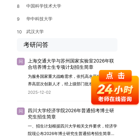
中国科学技术大学
8
华中科技大学
9
武汉大学
10
考研问答
上海交通大学与苏州国家实验室2026年联
问
合培养博士生专项计划招生简章
为服务国家重大战略需求，依托高水平科研平台培
养高层次创新人才，经上级部门批准，苏州实验室
（全称“苏州国家实验室”）与上海交通大学将于
2025-12-02
2026年继续合作开展博士研究生联合培养工作。
该项目旨在选拔优秀学子，在材料及相关前沿交叉
四川大学经济学院2026年普通招考博士研
问
学科领域进行深度培养。相关招生政策及安排说明
究生招生简章
如下。一、培养定位本项目致力于面向国家战略发
一、招生计划根据四川大学相关文件要求，经济学
展方向，培育具备科学家素养、创新精神与科研能
院现公布2026年博士研究生普通招考招生简章。
力，系统掌握学科前沿知识，能胜任高水平科学研