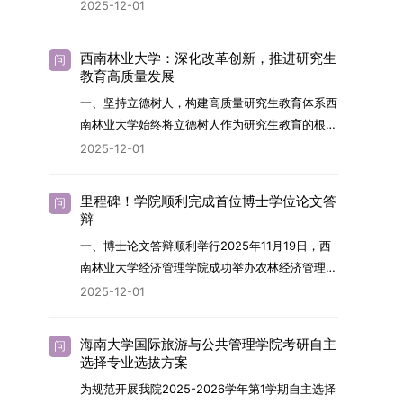
2026年，学院博士研究生招生全面实行“申请-考
2025-12-01
究与技术开发工作的未来领军人才。二、招生安排
核”机制。本年度计划招收博士研究生27名，具体
（一）招生学科范围涵盖材料科学与工程
导师招生计划详见学院官网发布的《四川大学经济
（0805）、化学（0703）、电子科学与技术
西南林业大学：深化改革创新，推进研究生
问
学院2026年博士生招生专业目录》。实际录取人
教育高质量发展
（0809）、材料与化工（0856）、机械
数将根据国家最终下达的招生计划及考生报名情况
（0855）、电子信息（0854）等相关专业。
一、坚持立德树人，构建高质量研究生教育体系西
进行适当调整。除国家专项计划外，我院招收定向
（二）招生名额2026年度具体招生规模以国家最
南林业大学始终将立德树人作为研究生教育的根本
就业考生的比例原则上不超过总计划的5%。全日
终下达计划为准，首批拟招收联合培养博士生16
任务，积极响应“教育强国，研究生教育何为”的时
2025-12-01
制定向就业考生在基本修业年限内须全脱产在校学
名。具体招生院系及导师信息请见相关名录。
代命题。学校全面贯彻党的教育方针，以高质量党
习。二、报考流程（一）报名资格1.申请人应拥护
（三）选拔途径共设置三种选拔方式，包括本科直
建引领研究生思想政治教育，修订并印发了《研究
中国共产党的领导，品德良好，遵纪守法，身心健
里程碑！学院顺利完成首位博士学位论文答
问
博、硕博连读与申请-考核制，将根据考生综合素
生导师立德树人职责实施细则（2025年修
辩
康，并满足《四川大学2026年博士研究生招生章
质择优录取。（四）培养类别全部为全日制非定向
订）》，推动导师发挥示范作用，引导学生树立德
程》中列出的各项基本条件。2.具备较强的科研能
一、博士论文答辩顺利举行2025年11月19日，西
就业博士研究生。三、培养模式与学位管理（一）
才兼备、科技报国的远大志向，增强社会责任感和
力，并展现出良好的科研发展潜力。3.提交两份由
南林业大学经济管理学院成功举办农林经济管理专
学籍管理联合培养学生学籍隶属于上海交通大学，
人文关怀，促进个人成长与国家战略需求深度融
正高级职称专家亲笔书写的推荐信，专业领域需与
业首届博士研究生学位论文答辩会。答辩地点设于
基本修业年限按该校研究生学籍管理办法执行。
2025-12-01
合。同时，学校制定《关于进一步加强研究生教育
报考专业相关，其中一份必须由报考导师出具。4.
学院303会议室，博士生文枚就其博士学位论文进
（二）培养阶段划分培养过程分为两个主要阶段：
管理工作的实施意见》，强化学风建设，深化科研
以同等学力身份报考者，其科研成果须同时符合以
行了汇报与答辩。答辩委员会由多位知名专家组
第一阶段于上海交通大学完成课程学习；第二阶段
诚信与学术道德教育，弘扬科学精神。学校坚
海南大学国际旅游与公共管理学院考研自主
问
下两项要求：①以第一作者身份在报考学科领域
成。北京林业大学陈建成教授担任主席，委员包括
进入苏州实验室，依托其重大科研任务开展课题研
选择专业选拔方案
持“五育并举”育人理念，通过德育铸魂、智育启
内发表期刊文章，其中至少1篇为A级、1篇为B级
云南财经大学熊德平教授、杨增雄教授、李亚波教
究与学位论文工作。（三）学历学位授予学生在规
智、体育强身、美育润心、劳育践行，全面培养能
为规范开展我院2025-2026学年第1学期自主选择
（期刊等级依据《四川大学哲学社会科学期刊与应
授，以及昆明理工大学冯朝睿教授。文枚的博士论
定年限内达到上海交通大学毕业及学位授予要求