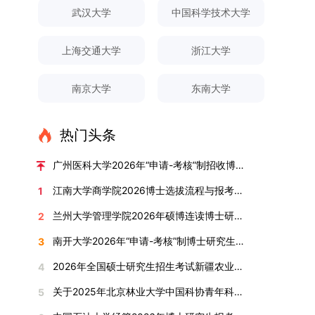
对论文展开评议，在肯定论文质量的同时，也提出
间登录国家推荐免试服务系统完成志愿填报。硕博
关证明材料的PDF版本，相关审核人员将通过系统
究生规模增长达211%。在招生宣传方面，学校构
间、考试科目、考场分布及相关要求，以《关于做
武汉大学
中国科学技术大学
改，须在报名截止前重新填报。三、选拔与录取1.
了若干修改建议，并就如何进一步聚焦关键科学问
连读与申请-考核制考生需登录上海交通大学研招
进行线上审核。（一）学术论文登记细则学术论文
建了“网络宣传+AI智能咨询+现场答疑”三位一体的
好2025-2026学年第1学期自主选择专业选拔考核
资格审查学院将依据网上报名信息及寄达的申请材
题、加强理论阐释深度等方面给予了指导。三、答
网报名系统，选择“国家实验室联培专项”，并选定
包含期刊论文与会议论文两类，研究生需在系
招生宣传平台，持续推进招生模式改革。2024年
准备工作的通知》（海大本[2025]17号）文件中
料进行资格审查，核实考生报考资格、材料完整性
上海交通大学
浙江大学
辩结果与培养意义（一）答辩结果经答辩委员会充
名录内交大导师。（三）报名时间节点本科直博生
统“论文发表信息维护”板块完成信息填报。该板块
起全面推行“申请-考核”制博士招生，2025年进一
的明确规定为准，考生可随时关注学校教务处发布
及缴费情况。审查结果预计于2025年12月下旬在
分讨论、集体评议及无记名投票，一致认为文枚的
报名以学校通知为准；硕博连读与申请-考核制设
中标注为红色的字段为必填项，填报时须确保信息
步拓展“直博”“硕博连读”等多元招生渠道。在学科
的官方信息。（二）学院自主复试安排复试是衡量
学院网站公布。2.材料评议学院将组织专家组对通
博士学位论文研究思路清晰、内容充实、调研扎
两批报名，第一批截止时间为2025年12月15日，
南京大学
东南大学
真实准确、完整规范，若出现空项或错填情况，将
专业调整方面，学校实施存量专业优化行动，压缩
考生综合能力与专业适配度的关键环节，我院将从
过资格审查的考生材料进行评议并打分，满分为
实、写作规范、结论可靠，且已完成足量研究工
第二批为2026年3月15日至4月20日，具体时间以
直接导致审核不通过。论文统计遵循以下原则：对
或撤销生源不足专业，将非全日制招生计划向需求
考核方式、时间、地点等多方面做好细致安排，确
100分。评议结果预计于2026年1月中上旬公布。
作，符合博士学位授予要求，同意通过博士学位论
报考学院通知为准。（四）材料提交申请人须按学
于SCI、EI、ISTP、CSCD、CSSCI、A刊、B刊等
旺盛的学科倾斜；同时加快推进急需学科专业建
保考核结果客观准确。1. 复试考核构成复试成绩由
学院将根据材料评议成绩及招生计划，确定进入复
热门头条
文答辩。文枚由张连刚教授指导完成学业，其答辩
校及报考学院要求，如实提交全部申请材料并完成
高水平论文，仅统计以桂林理工大学为第一署名单
设，陆续开展“生物与医药”“低空技术与工程”等新
笔试与面试两部分组成，具体占比为：笔试成绩占
试的考生名单。同等学力报考者须参加学校统一组
通过标志着西南林业大学农林经济管理专业诞生首
线上报名程序。六、考核与录取考核工作由上海交
位，且研究生为第一作者，或导师为第一作者、研
兴专业招生。学校还深化科教融合，单列专项招生
复试总成绩的40%，面试成绩占复试总成绩的
广州医科大学2026年“申请-考核”制招收博士研究生报考公告
织的政治理论考试，具体时间地点另行通知，成绩
位博士毕业生。待学校学位评定委员会审议通过
通大学相关学院与苏州实验室联合组织，具体考核
究生为第二作者的论文；在Nature、Science、
计划，与中国科学院昆明植物研究所、西双版纳热
60%。（1）笔试：以英语能力测试为核心，重点
合格线为60分。非同等学力考生无需参加。3.复
后，她也将成为云南省该专业首位获得博士学位的
形式、内容及流程以学院后续公布的方案为准。录
江南大学商学院2026博士选拔流程与报考条件汇总
1
Cell三大顶刊及其子刊发表的论文，不受作者排名
带植物园等科研机构开展联合培养，探索跨学科、
考查考生的英语阅读理解、书面写作及英汉互译能
试安排复试环节将对考生的思想品德、专业素养、
研究生。（二）学科建设意义此次博士论文答辩的
取时将对考生进行全面考察，学术能力与思想品德
限制，只要署名单位包含桂林理工大学均纳入统计
跨机构的研究生培养新机制。（一）推进招生制度
力，全面评估其英语综合应用水平。（2）面试：
兰州大学管理学院2026年硕博连读博士研究生招生“申请-考核”实施方案
2
外语能力、创新意识及综合素质进行全面考察。复
顺利完成，是学院在农林经济管理博士研究生培养
并重，报名及考核期间有违规或学术不端行为者将
范围。其中，被SCI、EI、ISTP收录的论文，需额
改革与生源质量提升学校建立多元化招生宣传与咨
采用综合面试形式，考核内容涵盖中英文自我介
试分为笔试与面试两部分：笔试科目为“经济学综
方面取得的重要进展，反映了该学位点建设已初见
按有关规定处理。七、其他事项（一）入学时间预
南开大学2026年“申请-考核”制博士研究生招生录取工作实施细则
3
外提供检索证明，论文全文与检索证明须合并为单
询平台，提升生源质量。推行“申请-考核”制博士
绍、综合素养评估（包括逻辑思维、沟通表达、应
合”，适用于理论经济学与应用经济学各专业，形
成效。这一成果不仅体现了学科建设的新突破，也
计为2026年春季或秋季学期。（二）费用与奖助
个PDF文件上传。不同类型论文需提交的附件材料
招生，并拓展直博与硕博连读渠道，增强招生方式
变能力等）以及专业认知程度（包括对目标专业的
2026年全国硕士研究生招生考试新疆农业大学报考点网上确认公告
4
式为闭卷，时长为3小时，满分100分。面试环节
为未来农林经济管理学科的持续发展、学术交流与
学费标准按上海交通大学相关规定执行；学生在读
如下：1. 被SCI、EI、ISTP、SSCI、A&HCI来源期
的灵活性与针对性。（二）优化学科专业布局通过
了解、学习规划等），全方位判断考生是否具备进
要求考生准备10—15分钟的PPT报告，内容应涵盖
合作注入了新的活力。
期间享受学校与实验室共同提供的奖助学金待遇。
关于2025年北京林业大学中国科协青年科技人才培育工程博士生推荐工作的通知
5
刊收录的论文：需按“检索证明（如有）+分区报告
撤销合并低效专业、加强社会急需学科建设，学校
入目标专业学习的潜力。2. 复试时间安排复试时
个人科研经历、研究成果及博士阶段研究设想等。
（三）住宿安排课程学习阶段由学校协调住宿；进
（如有）+论文全文（必备）”的顺序合并材料；2.
不断优化学科结构。面向国家战略和产业需求，加