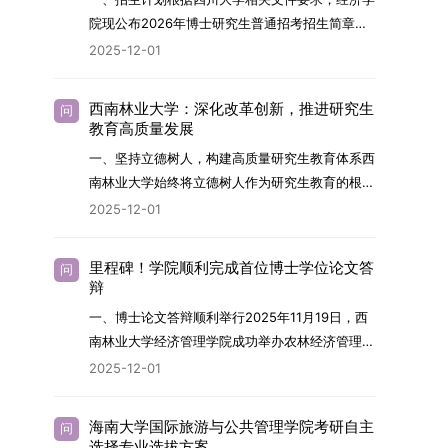
展方向，培育具备科学家素养、创新精神与科研能
院现公布2026年博士研究生普通招考招生简章。
力，系统掌握学科前沿知识，能胜任高水平科学研
2026年，学院博士研究生招生全面实行“申请-考
2025-12-01
究与技术开发工作的未来领军人才。二、招生安排
核”机制。本年度计划招收博士研究生27名，具体
（一）招生学科范围涵盖材料科学与工程
导师招生计划详见学院官网发布的《四川大学经济
（0805）、化学（0703）、电子科学与技术
西南林业大学：深化改革创新，推进研究生
问
学院2026年博士生招生专业目录》。实际录取人
教育高质量发展
（0809）、材料与化工（0856）、机械
数将根据国家最终下达的招生计划及考生报名情况
（0855）、电子信息（0854）等相关专业。
一、坚持立德树人，构建高质量研究生教育体系西
进行适当调整。除国家专项计划外，我院招收定向
（二）招生名额2026年度具体招生规模以国家最
南林业大学始终将立德树人作为研究生教育的根本
就业考生的比例原则上不超过总计划的5%。全日
终下达计划为准，首批拟招收联合培养博士生16
任务，积极响应“教育强国，研究生教育何为”的时
2025-12-01
制定向就业考生在基本修业年限内须全脱产在校学
名。具体招生院系及导师信息请见相关名录。
代命题。学校全面贯彻党的教育方针，以高质量党
习。二、报考流程（一）报名资格1.申请人应拥护
（三）选拔途径共设置三种选拔方式，包括本科直
建引领研究生思想政治教育，修订并印发了《研究
中国共产党的领导，品德良好，遵纪守法，身心健
里程碑！学院顺利完成首位博士学位论文答
问
博、硕博连读与申请-考核制，将根据考生综合素
生导师立德树人职责实施细则（2025年修
辩
康，并满足《四川大学2026年博士研究生招生章
质择优录取。（四）培养类别全部为全日制非定向
订）》，推动导师发挥示范作用，引导学生树立德
程》中列出的各项基本条件。2.具备较强的科研能
一、博士论文答辩顺利举行2025年11月19日，西
就业博士研究生。三、培养模式与学位管理（一）
才兼备、科技报国的远大志向，增强社会责任感和
力，并展现出良好的科研发展潜力。3.提交两份由
南林业大学经济管理学院成功举办农林经济管理专
学籍管理联合培养学生学籍隶属于上海交通大学，
人文关怀，促进个人成长与国家战略需求深度融
正高级职称专家亲笔书写的推荐信，专业领域需与
业首届博士研究生学位论文答辩会。答辩地点设于
基本修业年限按该校研究生学籍管理办法执行。
2025-12-01
合。同时，学校制定《关于进一步加强研究生教育
报考专业相关，其中一份必须由报考导师出具。4.
学院303会议室，博士生文枚就其博士学位论文进
（二）培养阶段划分培养过程分为两个主要阶段：
管理工作的实施意见》，强化学风建设，深化科研
以同等学力身份报考者，其科研成果须同时符合以
行了汇报与答辩。答辩委员会由多位知名专家组
第一阶段于上海交通大学完成课程学习；第二阶段
诚信与学术道德教育，弘扬科学精神。学校坚
海南大学国际旅游与公共管理学院考研自主
问
下两项要求：①以第一作者身份在报考学科领域
成。北京林业大学陈建成教授担任主席，委员包括
进入苏州实验室，依托其重大科研任务开展课题研
选择专业选拔方案
持“五育并举”育人理念，通过德育铸魂、智育启