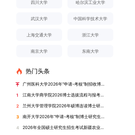
申请人须提前与意向导师沟通确认招生意向，并在
须登录桂林理工大学研究生教育综合管理信息系
一级学科硕士点和17个硕士专业学位点。“十四
四川大学
哈尔滨工业大学
织，复试环节则由我院自主负责实施，具体安排如
不予退还。考生须对报名信息的真实性和准确性负
撑、研究方法、数据论证以及逻辑结构等多个维度
达成一致后进行网上报名：本科直博生须按规定时
统，在指定功能模块完成成果信息录入，并上传相
五”期间，学校研究生规模实现显著增长，博士研
下：（一）学校统一初试安排初试的具体考试时
责，报名信息一经确认提交，不得修改。如确需修
对论文展开评议，在肯定论文质量的同时，也提出
间登录国家推荐免试服务系统完成志愿填报。硕博
关证明材料的PDF版本，相关审核人员将通过系统
究生规模增长达211%。在招生宣传方面，学校构
间、考试科目、考场分布及相关要求，以《关于做
武汉大学
中国科学技术大学
改，须在报名截止前重新填报。三、选拔与录取1.
了若干修改建议，并就如何进一步聚焦关键科学问
连读与申请-考核制考生需登录上海交通大学研招
进行线上审核。（一）学术论文登记细则学术论文
建了“网络宣传+AI智能咨询+现场答疑”三位一体的
好2025-2026学年第1学期自主选择专业选拔考核
资格审查学院将依据网上报名信息及寄达的申请材
题、加强理论阐释深度等方面给予了指导。三、答
网报名系统，选择“国家实验室联培专项”，并选定
包含期刊论文与会议论文两类，研究生需在系
招生宣传平台，持续推进招生模式改革。2024年
准备工作的通知》（海大本[2025]17号）文件中
料进行资格审查，核实考生报考资格、材料完整性
上海交通大学
浙江大学
辩结果与培养意义（一）答辩结果经答辩委员会充
名录内交大导师。（三）报名时间节点本科直博生
统“论文发表信息维护”板块完成信息填报。该板块
起全面推行“申请-考核”制博士招生，2025年进一
的明确规定为准，考生可随时关注学校教务处发布
及缴费情况。审查结果预计于2025年12月下旬在
分讨论、集体评议及无记名投票，一致认为文枚的
报名以学校通知为准；硕博连读与申请-考核制设
中标注为红色的字段为必填项，填报时须确保信息
步拓展“直博”“硕博连读”等多元招生渠道。在学科
的官方信息。（二）学院自主复试安排复试是衡量
学院网站公布。2.材料评议学院将组织专家组对通
博士学位论文研究思路清晰、内容充实、调研扎
两批报名，第一批截止时间为2025年12月15日，
南京大学
东南大学
真实准确、完整规范，若出现空项或错填情况，将
专业调整方面，学校实施存量专业优化行动，压缩
考生综合能力与专业适配度的关键环节，我院将从
过资格审查的考生材料进行评议并打分，满分为
实、写作规范、结论可靠，且已完成足量研究工
第二批为2026年3月15日至4月20日，具体时间以
直接导致审核不通过。论文统计遵循以下原则：对
或撤销生源不足专业，将非全日制招生计划向需求
考核方式、时间、地点等多方面做好细致安排，确
100分。评议结果预计于2026年1月中上旬公布。
作，符合博士学位授予要求，同意通过博士学位论
报考学院通知为准。（四）材料提交申请人须按学
于SCI、EI、ISTP、CSCD、CSSCI、A刊、B刊等
旺盛的学科倾斜；同时加快推进急需学科专业建
保考核结果客观准确。1. 复试考核构成复试成绩由
学院将根据材料评议成绩及招生计划，确定进入复
热门头条
文答辩。文枚由张连刚教授指导完成学业，其答辩
校及报考学院要求，如实提交全部申请材料并完成
高水平论文，仅统计以桂林理工大学为第一署名单
设，陆续开展“生物与医药”“低空技术与工程”等新
笔试与面试两部分组成，具体占比为：笔试成绩占
试的考生名单。同等学力报考者须参加学校统一组
通过标志着西南林业大学农林经济管理专业诞生首
线上报名程序。六、考核与录取考核工作由上海交
位，且研究生为第一作者，或导师为第一作者、研
兴专业招生。学校还深化科教融合，单列专项招生
复试总成绩的40%，面试成绩占复试总成绩的
广州医科大学2026年“申请-考核”制招收博士研究生报考公告
织的政治理论考试，具体时间地点另行通知，成绩
位博士毕业生。待学校学位评定委员会审议通过
通大学相关学院与苏州实验室联合组织，具体考核
究生为第二作者的论文；在Nature、Science、
计划，与中国科学院昆明植物研究所、西双版纳热
60%。（1）笔试：以英语能力测试为核心，重点
合格线为60分。非同等学力考生无需参加。3.复
后，她也将成为云南省该专业首位获得博士学位的
形式、内容及流程以学院后续公布的方案为准。录
江南大学商学院2026博士选拔流程与报考条件汇总
1
Cell三大顶刊及其子刊发表的论文，不受作者排名
带植物园等科研机构开展联合培养，探索跨学科、
考查考生的英语阅读理解、书面写作及英汉互译能
试安排复试环节将对考生的思想品德、专业素养、
研究生。（二）学科建设意义此次博士论文答辩的
取时将对考生进行全面考察，学术能力与思想品德
限制，只要署名单位包含桂林理工大学均纳入统计
跨机构的研究生培养新机制。（一）推进招生制度
力，全面评估其英语综合应用水平。（2）面试：
兰州大学管理学院2026年硕博连读博士研究生招生“申请-考核”实施方案
2
外语能力、创新意识及综合素质进行全面考察。复
顺利完成，是学院在农林经济管理博士研究生培养
并重，报名及考核期间有违规或学术不端行为者将
范围。其中，被SCI、EI、ISTP收录的论文，需额
改革与生源质量提升学校建立多元化招生宣传与咨
采用综合面试形式，考核内容涵盖中英文自我介
试分为笔试与面试两部分：笔试科目为“经济学综
方面取得的重要进展，反映了该学位点建设已初见
按有关规定处理。七、其他事项（一）入学时间预
南开大学2026年“申请-考核”制博士研究生招生录取工作实施细则
3
外提供检索证明，论文全文与检索证明须合并为单
询平台，提升生源质量。推行“申请-考核”制博士
绍、综合素养评估（包括逻辑思维、沟通表达、应
合”，适用于理论经济学与应用经济学各专业，形
成效。这一成果不仅体现了学科建设的新突破，也
计为2026年春季或秋季学期。（二）费用与奖助
个PDF文件上传。不同类型论文需提交的附件材料
招生，并拓展直博与硕博连读渠道，增强招生方式
变能力等）以及专业认知程度（包括对目标专业的
2026年全国硕士研究生招生考试新疆农业大学报考点网上确认公告
4
式为闭卷，时长为3小时，满分100分。面试环节
为未来农林经济管理学科的持续发展、学术交流与
学费标准按上海交通大学相关规定执行；学生在读
如下：1. 被SCI、EI、ISTP、SSCI、A&HCI来源期
的灵活性与针对性。（二）优化学科专业布局通过
了解、学习规划等），全方位判断考生是否具备进
要求考生准备10—15分钟的PPT报告，内容应涵盖