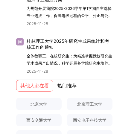
内发表期刊文章，其中至少1篇为A级、1篇为B级
云南财经大学熊德平教授、杨增雄教授、李亚波教
究与学位论文工作。（三）学历学位授予学生在规
智、体育强身、美育润心、劳育践行，全面培养能
为规范开展我院2025-2026学年第1学期自主选择
（期刊等级依据《四川大学哲学社会科学期刊与应
授，以及昆明理工大学冯朝睿教授。文枚的博士论
定年限内达到上海交通大学毕业及学位授予要求
够担当民族复兴大任的高素质人才。（一）强化思
专业选拔工作，保障选拔过程的公平、公正与公
用成果分级方案》认定）；②作为主要完成人获
文选题为《加入合作社对茶农绿色生产行为的影响
的，将获发上海交通大学博士研究生毕业证书并授
想政治教育与导师队伍建设学校以党建引领为核
开，依据《海南大学普通本科学生自主选择专业管
得省部级二等奖及以上科研成果奖励（以证书为
2025-11-28
研究》，该研究立足于茶农生产经营实际，围
予博士学位。四、项目特色与支持条件（一）高水
心，将思想政治教育贯穿研究生培养全过程。通过
理办法》（海大党政办[2024]54号）及《关于做
准），其中一等奖要求排名前五，二等奖要求排名
绕“认知—采纳—转型—收益”这一主线，深入剖析
平科研平台学生可参与国家重大科研项目，接触材
修订导师立德树人职责实施细则，明确导师在研究
好2025-2026学年第1学期自主选择专业选拔考核
前三。（二）网上报名及缴费报名及缴费统一在网
合作社及其利益联结机制对茶农采纳绿色生产技术
料领域大科学装置与人工智能辅助研发平台，获得
桂林理工大学2025年研究生成果统计和考
问
生成长中的关键角色，推动形成以德为先、科研报
准备工作的通知》（海大本[2025]17号）两份核
上进行，时间为2025年11月27日上午9:00至
核工作的通知
行为的影响路径，不仅深化了合作社推动农业绿色
前沿科研训练条件。（二）优质导师资源由包括院
国的育人氛围。在加强学术规范和学风建设方面，
心文件精神，结合我院学科建设特点与教学管理实
2025年12月17日晚上10:00。考生须提前认真阅
转型的理论认识，也促进了农业经济学与生态学相
士在内的资深科研人员组成导师团队，提供高水平
全体教职工、在校研究生：为精准掌握我校研究生
学校持续开展学术诚信教育，营造风清气正的学术
际情况，特制定本实施方案。一、组建选拔工作专
读学校及学院发布的招生章程、简章及专业目录，
关研究的交叉融合，为促进茶农增收、服务双碳目
学术指导，并支持参与国际化学术交流。（三）优
学术成果产出情况，科学开展各学院研究生培养质
环境。（二）完善“五育并举”育人机制学校系统推
项领导小组为统筹推进自主选择专业选拔全流程工
按规定完成报名及缴费。逾期未完成视为自动放
标实现以及全面推进乡村振兴战略提供了有益参
厚奖助待遇提供具有竞争力的助研津贴与生活补
量评估工作，进一步推进研究生成果管理的规范
进德育、智育、体育、美育和劳育有机融合，构建
2025-11-28
作，确保各项环节有序落地，学院专门成立选拔工
弃。（三）申请材料提交符合报考条件的考生，需
考。二、答辩过程与主要内容（一）论文主要内容
助，保障学生潜心学业与研究。（四）畅通发展渠
化、制度化与信息化建设，现就2025年度研究生
全面发展的育人体系。通过课程教学、科研训练、
作领导小组。二、明确报名准入条件本次自主选择
下载并填写《博士入学申请材料自查表》，按要求
与框架文枚博士的论文聚焦茶农参与合作社这一现
道在培养过程中表现优异者，毕业后可优先获得苏
成果统计、审核及考核相关事宜通知如下：一、成
其他人都在看
热门推荐
社会实践等多种途径，提升研究生的综合素质，培
专业选拔的报名对象限定为2025级全日制普通本
整理申请材料，确保材料齐全、顺序正确。所有纸
实背景，系统梳理了“认知—采纳—转型—收益”的
州实验室的工作推荐机会。五、申请条件与报名流
果统计范畴及填报规范本次成果统计对象为我校全
养具有创新精神、实践能力和社会责任感的时代新
科在读学生，第二学士学位学生不在本次选拔范围
质申请材料及自查表须于2025年12月22日上午
作用链条，重点探讨了不同利益联结模式如何影响
程（一）基本申请条件不同选拔方式的申请者需满
体博士、硕士研究生，统计时限为2025年11月30
人。二、优化招生与学科结构，服务国家战略需求
内。同时需特别说明的是，在高考招生环节中，国
10:00前寄达经济学院研究生招生办公室。重要提
北京大学
北京理工大学
茶农的绿色生产决策，揭示了合作社在引导农业生
足相应规定：本科直博生须符合上海交通大学推荐
日前正式取得的各类学术成果。成果涵盖正式刊发
西南林业大学主动对接国家重大战略和区域发展需
家或学校已明确标注不得转专业的本科学生，不具
示：材料送达时间以签收时间为准，逾期不予受
产方式绿色转型中的内在机制。（二）答辩过程回
免试研究生相关要求。硕博连读与申请-考核制申
的学术论文、获得的科研奖励、已授权或在申的专
要，不断优化学科布局与招生机制，提升研究生教
备参与本次选拔考核的资格。三、确定选拔考核方
理；建议选择可靠快递方式邮寄；请严格对照材料
顾在答辩陈述环节，文枚就研究背景、分析框架、
请者应满足当年度上海交通大学博士研究生招生的
西安交通大学
西安电子科技大学
利、正式出版的专著、学科竞赛获奖证书及参与国
育服务经济社会发展的能力。目前，学校拥有4个
式本次自主选择专业选拔考核采用“初试+复试”的
清单顺序整理提交。材料不全、不符合要求或存在
核心内容以及创新之处进行了系统汇报。答辩委员
基本条件及各学院补充规定。（二）报名方式所有
内外学术交流活动的相关证明等。所有在校研究生
一级学科博士点、1个博士专业学位点，以及17个
两级考核模式，其中初试由学校教务处统一部署组
弄虚作假者，资格审查将不予通过。所有提交材料
会各位专家本着严谨求实的学术态度，从理论支