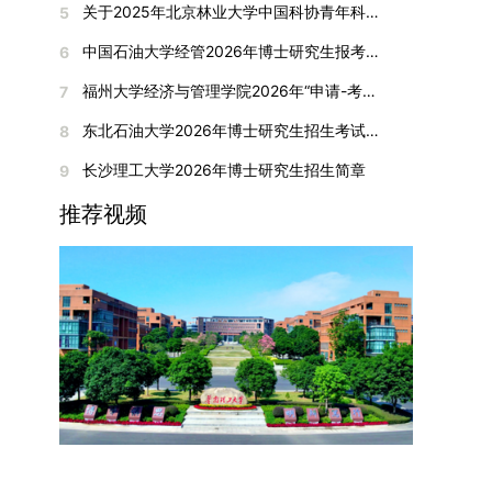
合作注入了新的活力。
期间享受学校与实验室共同提供的奖助学金待遇。
关于2025年北京林业大学中国科协青年科技人才培育工程博士生推荐工作的通知
5
刊收录的论文：需按“检索证明（如有）+分区报告
撤销合并低效专业、加强社会急需学科建设，学校
入目标专业学习的潜力。2. 复试时间安排复试时
个人科研经历、研究成果及博士阶段研究设想等。
（三）住宿安排课程学习阶段由学校协调住宿；进
（如有）+论文全文（必备）”的顺序合并材料；2.
不断优化学科结构。面向国家战略和产业需求，加
间初步定于2026年1月6日（星期二）下午，具体
中国石油大学经管2026年博士研究生报考通知
6
复试成绩按百分制计算，笔试与面试成绩各占
入实验室科研阶段后，由苏州实验室统筹安排住
在国内核心期刊发表的论文：需上传论文全文扫描
快布局新兴交叉学科，推动学科专业体系动态优
时段划分如下：（1）笔试时段：14:30—15:30，
50%，计算公式为：复试成绩 = (笔试成绩 + 面试
宿。（四）未尽事宜参照上海交通大学2026年博
福州大学经济与管理学院2026年“申请-考核”制招收攻读博士学位研究生相关要求
7
件；3. 已收到正式录用通知但尚未刊发的论文：
化。（三）深化科教融合与协同育人学校与高水平
时长60分钟；（2）面试时段：15:50—17:50，时
成绩) ÷ 2。复试成绩低于60分者不予录取。同等
士研究生招生章程及相关细则执行。相关推荐：上
需提交包含明确卷期号的录用通知原件及论文录用
科研机构共建联合培养平台，打破传统院系壁垒，
长120分钟。若因报名人数调整或其他特殊情况需
东北石油大学2026年博士研究生招生考试实施细则
8
学力考生复试期间须加试两门本专业硕士学位主干
海市复旦大学MBA 华东理工大学MBA 浙江省
稿。（二）科研奖励、专利及专著登记细则科研奖
促进科研资源与人才培养深度融合，提升研究生的
变更时间，学院将通过官方渠道提前通知所有考
课程，考试形式为笔试，具体科目见复试通知。4.
浙江工业大学MBA
长沙理工大学2026年博士研究生招生简章
9
励与专著（含软件著作权、学术专著）需已正式获
科研创新能力与实践能力。三、深化培养模式改
生。3. 复试地点安排本次复试的举办地点为海南
思想政治与品德考核复试期间将同步进行思想政治
得或出版，专利成果可包括处于申请中、已受理及
革，提升研究生教育质量西南林业大学将教育、科
大学观澜湖校区。考虑到最终报名人数可能影响考
推荐视频
素质和品德考核，重点考察考生的政治态度、道德
已授权三种状态。研究生需通过系统“科研成果信
技、人才协同发展的理念贯穿研究生培养全过程，
场设置，具体的笔试教室与面试房间将在报名结束
品质、诚信状况、遵纪守法表现等。拟录取名单确
息维护”菜单进行填报，每一项成果对应的所有证
着力提升人才自主培养质量。学校实行学术学位与
后，通过学院官网或班级通知等方式另行公布，请
定后，学院将向考生所在单位调取人事档案及现实
明材料均需整合为单个PDF文件上传。各类成果附
专业学位研究生分类培养，优化前者课程体系的理
考生密切关注。4. 综合成绩核算与录取规则考生
表现材料进行复核。考核不合格者不予录取。四、
件材料要求如下：1. 科研奖励及竞赛获奖：仅限省
论深度，强化后者课程的应用性与实践性。在产教
的最终综合成绩采用“初试+复试”加权计算方式，
录取办法1.考生总成绩由材料评议成绩和复试成绩
部级及以上级别奖励，需上传包含获奖者姓名的荣
融合方面，学校出台《科技小院管理办法》《研究
其中学校统一初试成绩占比50%，学院复试总成绩
加权得出，具体计算公式为：总成绩 = 材料评议
誉证书或奖状彩色扫描件；2. 学术专著：需上传
生联合培养基地建设管理办法》等文件，明确产学
占比50%。综合成绩核算完成后，将按分数从高到
成绩 × 50% + 复试成绩 × 50%。2.录取工作坚
封面、编者信息页、目录及封底的完整扫描件；3.
研一体化培养定位。目前已建成8个省级科技小
低进行排序，需要特别注意的是，初试成绩未达到
持“全面衡量、择优录取、保证质量、宁缺毋滥”原
国家授权专利：包括发明专利、实用新型专利、外
院，其中2个获省级专项资金支持。专业学位案例
及格线的考生，将不纳入排名范围。录取工作将严
则，根据招生计划、考生总成绩、思想政治表现及
观设计专利，需上传专利受理通知书及授权证书的
库建设成效显著，1个项目入选教育部主题案例
格按照学院自主选择专业的计划名额，从排名靠前
身心健康状况等因素确定拟录取名单。3.拟录取考
彩色扫描件。（三）学科竞赛登记细则仅统计研究
库，“十四五”以来获批省级案例库项目70余项、省
的考生中依次录取。若出现综合成绩相同的情况，
生须在规定时间内提交符合要求的体检报告（二级
生作为竞赛团队负责人，参与学科竞赛（文艺、体
级优质课程近50门。2025年，学校专项投入60余