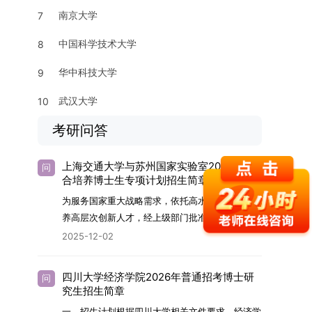
南京大学
7
中国科学技术大学
8
华中科技大学
9
武汉大学
10
考研问答
上海交通大学与苏州国家实验室2026年联
问
合培养博士生专项计划招生简章
为服务国家重大战略需求，依托高水平科研平台培
养高层次创新人才，经上级部门批准，苏州实验室
（全称“苏州国家实验室”）与上海交通大学将于
2025-12-02
2026年继续合作开展博士研究生联合培养工作。
该项目旨在选拔优秀学子，在材料及相关前沿交叉
四川大学经济学院2026年普通招考博士研
问
学科领域进行深度培养。相关招生政策及安排说明
究生招生简章
如下。一、培养定位本项目致力于面向国家战略发
一、招生计划根据四川大学相关文件要求，经济学