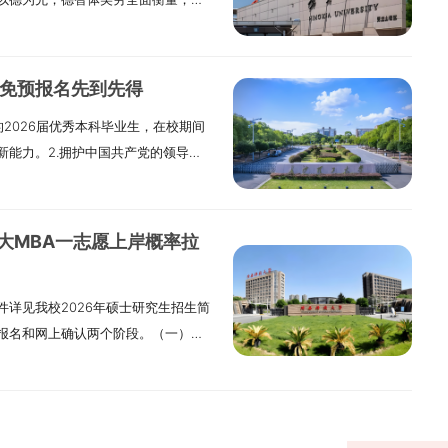
研究生学习方式分为全日制和非全日
出具的所报考专业8门以上本科主干课
管理部门同意报考的函件。4.报考
展战略，优化学风，提高生源质量。
的政策和标准。非全日制硕士研究生
前须经报考单位审核通过，除复试外
公共管理（MPA）专业和125601工程管
保质保量完成接收过程中的各项工作，
一）报名参加全国硕士研究生招生考
硕士、博士研究生学历或学位的人员。
（1）国家承认本科学历的毕业生，大
平稳有序开展。二、组织实施1.学校研
和国公民。2.拥护中国共产党的领导，
及以上学籍。在读研究生（非应届
（2）获国家承认的高职（专科）毕业
推免预报名先到先得
领导和管理，统筹组织宁夏大学复试
国家和招生单位规定的体检要求。4.
报考，复试通过后，须从所在培养单
工作经验。（3）获硕士、博士研究生
的2026届优秀本科毕业生，在校期间
决策部署。2.各学部成立研究生招生
）国家承认学历的应届本科毕业生（含
）持境外获得的学历学位证书报考
5.报考“少数民族高层次骨干人才计
新能力。2.拥护中国共产党的领导，
部长担任，监督小组组长由书记担
高等学历教育等应届本科毕业生）及
（境）外学历学位认证书》，资格审
林、湖北、四川或贵州的在职考生，报
规范。3.身心健康，符合国家规定的
接收复试的各项工作，并开展监督检
生录取当年入学前必须取得国家承认
（七）我校学习方式为“非全日制”的
头，报考类别为“定向就业”类别，考生
以上条件外，需具有博士生培养潜质。
组，小组组长由院长担任。学院负责制
的《国（境）外学历学位认证书》，
”的考生报考。一经录取后，不得变更
协议。6.报考“退役大学生士兵计
年拟招收推荐免试硕士研究生的招生专
括复试程序、复试内容、复试成绩计
大学本科毕业学历的人员。（3）获得
学位证书和考试身份的真实性，一经
大MBA一志愿上岸概率拉
出现役，且符合硕士研究生报考条件
25400国际商务120100管理科学与工
。细则经学院党政联席会议讨论确定
年以上的人员，以及国家承认学历的本
取消准考、录取或入学资格，已入学
生士兵计划”，按要求填报本人入伍前
拟招收推荐免试硕士研究生总人数为170
网站公布，同时做好复试期间突发事
（4）已获硕士、博士研究生学历或学
考点1.考生须根据教育部、各省级招
于10月底前（时间仅供参考，具体以
详见我校2026年硕士研究生招生简
进行动态调整。招生专业和招生人数
、接收条件1.拥护中国共产党的领
士研究生再次报考硕士研究生。
初试考场由考生网报时选定的报考点
准书》和《退出现役证》复印件。7.
报名和网上确认两个阶段。（一）网
硕士研究生招生简章》为准。（二）经
为社会主义现代化建设服务，遵纪守
管理（125200）、工程管理硕士中
读学校所在地省级教育招生考试机构指
区域自治地方，且定向就业单位为原
年10月10日至10月13日，每天9：
业如下：020200应用经济学
免试硕士研究生资格的优秀应届本科毕
400）专业学位硕士研究生招生考试的
其他考生应选择工作或户籍所在地省
受少数民族照顾政策。申请享受少数
日至10月27日，每天9：00至22：
博生总额原则上不超过上年度该专业招生
学能力、实践能力和创新能力。4.身
第1、2、3各项的要求。2.本科毕业
报名和网上确认手续。具体要求请查
策。8.服役期间获得三等战功、二等
生招生信息网”浏览报考须知，并按教
申请人在规定时间内登录“长沙理工大
求。四、接收计划1.宁夏大学所有硕
高职（专科）毕业学历或本科结业后，
的考生须符合公告的接收考生范围。不
士研究生招生考试报考条件的退役人
的网上公告要求报名及缴费。报名期
申请报名编号，再填写申请并提交。各
统中公布的信息为准。2.我校以下一
验；或获得硕士、博士研究生学历或学
地省（市）招办和报考点的规定，选