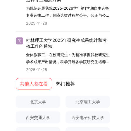
内发表期刊文章，其中至少1篇为A级、1篇为B级
云南财经大学熊德平教授、杨增雄教授、李亚波教
究与学位论文工作。（三）学历学位授予学生在规
智、体育强身、美育润心、劳育践行，全面培养能
为规范开展我院2025-2026学年第1学期自主选择
（期刊等级依据《四川大学哲学社会科学期刊与应
授，以及昆明理工大学冯朝睿教授。文枚的博士论
定年限内达到上海交通大学毕业及学位授予要求
够担当民族复兴大任的高素质人才。（一）强化思
专业选拔工作，保障选拔过程的公平、公正与公
用成果分级方案》认定）；②作为主要完成人获
文选题为《加入合作社对茶农绿色生产行为的影响
的，将获发上海交通大学博士研究生毕业证书并授
想政治教育与导师队伍建设学校以党建引领为核
开，依据《海南大学普通本科学生自主选择专业管
得省部级二等奖及以上科研成果奖励（以证书为
2025-11-28
研究》，该研究立足于茶农生产经营实际，围
予博士学位。四、项目特色与支持条件（一）高水
心，将思想政治教育贯穿研究生培养全过程。通过
理办法》（海大党政办[2024]54号）及《关于做
准），其中一等奖要求排名前五，二等奖要求排名
绕“认知—采纳—转型—收益”这一主线，深入剖析
平科研平台学生可参与国家重大科研项目，接触材
修订导师立德树人职责实施细则，明确导师在研究
好2025-2026学年第1学期自主选择专业选拔考核
前三。（二）网上报名及缴费报名及缴费统一在网
合作社及其利益联结机制对茶农采纳绿色生产技术
料领域大科学装置与人工智能辅助研发平台，获得
桂林理工大学2025年研究生成果统计和考
问
生成长中的关键角色，推动形成以德为先、科研报
准备工作的通知》（海大本[2025]17号）两份核
上进行，时间为2025年11月27日上午9:00至
核工作的通知
行为的影响路径，不仅深化了合作社推动农业绿色
前沿科研训练条件。（二）优质导师资源由包括院
国的育人氛围。在加强学术规范和学风建设方面，
心文件精神，结合我院学科建设特点与教学管理实
2025年12月17日晚上10:00。考生须提前认真阅
转型的理论认识，也促进了农业经济学与生态学相
士在内的资深科研人员组成导师团队，提供高水平
全体教职工、在校研究生：为精准掌握我校研究生
学校持续开展学术诚信教育，营造风清气正的学术
际情况，特制定本实施方案。一、组建选拔工作专
读学校及学院发布的招生章程、简章及专业目录，
关研究的交叉融合，为促进茶农增收、服务双碳目
学术指导，并支持参与国际化学术交流。（三）优
学术成果产出情况，科学开展各学院研究生培养质
环境。（二）完善“五育并举”育人机制学校系统推
项领导小组为统筹推进自主选择专业选拔全流程工
按规定完成报名及缴费。逾期未完成视为自动放
标实现以及全面推进乡村振兴战略提供了有益参
厚奖助待遇提供具有竞争力的助研津贴与生活补
量评估工作，进一步推进研究生成果管理的规范
进德育、智育、体育、美育和劳育有机融合，构建
2025-11-28
作，确保各项环节有序落地，学院专门成立选拔工
弃。（三）申请材料提交符合报考条件的考生，需
考。二、答辩过程与主要内容（一）论文主要内容
助，保障学生潜心学业与研究。（四）畅通发展渠
化、制度化与信息化建设，现就2025年度研究生
全面发展的育人体系。通过课程教学、科研训练、
作领导小组。二、明确报名准入条件本次自主选择
下载并填写《博士入学申请材料自查表》，按要求
与框架文枚博士的论文聚焦茶农参与合作社这一现
道在培养过程中表现优异者，毕业后可优先获得苏
成果统计、审核及考核相关事宜通知如下：一、成
其他人都在看
热门推荐
社会实践等多种途径，提升研究生的综合素质，培
专业选拔的报名对象限定为2025级全日制普通本
整理申请材料，确保材料齐全、顺序正确。所有纸
实背景，系统梳理了“认知—采纳—转型—收益”的
州实验室的工作推荐机会。五、申请条件与报名流
果统计范畴及填报规范本次成果统计对象为我校全
养具有创新精神、实践能力和社会责任感的时代新
科在读学生，第二学士学位学生不在本次选拔范围
质申请材料及自查表须于2025年12月22日上午
作用链条，重点探讨了不同利益联结模式如何影响
程（一）基本申请条件不同选拔方式的申请者需满
体博士、硕士研究生，统计时限为2025年11月30
人。二、优化招生与学科结构，服务国家战略需求
内。同时需特别说明的是，在高考招生环节中，国
10:00前寄达经济学院研究生招生办公室。重要提
北京大学
北京理工大学
茶农的绿色生产决策，揭示了合作社在引导农业生
足相应规定：本科直博生须符合上海交通大学推荐
日前正式取得的各类学术成果。成果涵盖正式刊发
西南林业大学主动对接国家重大战略和区域发展需
家或学校已明确标注不得转专业的本科学生，不具
示：材料送达时间以签收时间为准，逾期不予受
产方式绿色转型中的内在机制。（二）答辩过程回
免试研究生相关要求。硕博连读与申请-考核制申
的学术论文、获得的科研奖励、已授权或在申的专
要，不断优化学科布局与招生机制，提升研究生教
备参与本次选拔考核的资格。三、确定选拔考核方
理；建议选择可靠快递方式邮寄；请严格对照材料
顾在答辩陈述环节，文枚就研究背景、分析框架、
请者应满足当年度上海交通大学博士研究生招生的
西安交通大学
西安电子科技大学
利、正式出版的专著、学科竞赛获奖证书及参与国
育服务经济社会发展的能力。目前，学校拥有4个
式本次自主选择专业选拔考核采用“初试+复试”的
清单顺序整理提交。材料不全、不符合要求或存在
核心内容以及创新之处进行了系统汇报。答辩委员
基本条件及各学院补充规定。（二）报名方式所有
内外学术交流活动的相关证明等。所有在校研究生
一级学科博士点、1个博士专业学位点，以及17个
两级考核模式，其中初试由学校教务处统一部署组
弄虚作假者，资格审查将不予通过。所有提交材料
会各位专家本着严谨求实的学术态度，从理论支