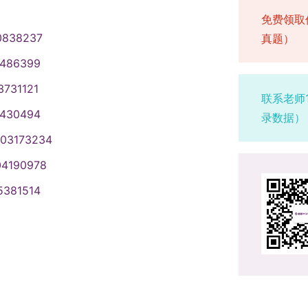
考程序（一）网上报名于10月中下旬
报报名信息，但每位考生只能保留一
复试名单，具体安排以各学院通知为
、物理学、生物学、畜牧学、水利工
业学位研究生相关考试招生政策同时按
、提交证明材料不符合要求，造成后
免费领取
发布的最新通知为准）登录中国研究
改报名信息。3.报考陕西科技大学的
“全国推荐免试攻读研究生信息公开管
学工程与技术，具体以推免服务系统
业学位研究生教育的意见》（教研
生本人承担。（二）网上报名要求全
0838237
真题）
要求，填写报考信息，并按照所选择
这些事项：（1）考生要按照要求如
和报考专业。按照预报名拟接收的专业
学校当年博士招生总计划的20%。
（一）推荐免试生报名具有推荐免试资
上确认两个阶段。所有参加硕士研究
间，考生可自行修改或重新填报报名
1486399
如果因为考生个人原因，网报信息填
自动放弃。届时，我校将在推免服务
生的推免生，请在推免服务系统开通后及
全国推荐免试攻读研究生信息公开管理
上报名和网上确认，签署《考生诚信
北航“140300设计学”参加全国统
者录取的，后果由考生自己承担。
应在规定时间内按要求接受并确认，
2.我校将通过推免服务系统向进入复
单位录取的推免生，不得再报名参加当
3731121
办。考生应当认真了解并严格按照报
报考点。选择北航报考点且符合北航
联系老师
及复试科目：登录“中国研究生招生信
学在规定时间内登录“推免服务系
尽快登录系统进行确认。3.推免生接
、二等功以上奖励或者二级以上表
符合报考条件及相关政策要求，或因
间（时间仅供参考，具体以学校当年
1430494
录数据）
专业目录”查询系统，在网上报名时选择
行先申请先审核的原则，择优选拔。申
材料：身份证、学生证（学历学位证
的退役人员，可申请免初试攻读硕士
不能网上确认、考试或录取的，后果
要求进行网上支付初试费。（二）网
代码及名称填在“备用信息1”里面。
系统向符合条件的申请人发送复试通
003173234
成绩单、获奖证书、发表论文的原件
网上报名和网上确认两个阶段。所有
10月10日至10月13日，每天9：00
考生（推免生除外），须在10月中下旬
个人信息，对本人受到的奖惩情况，特
免服务系统进行确认，并及时与报考
申请直博的考生还须提交《宁夏大学
时间内进行网上报名，并在网上确认
日至10月27日，每天9：00至22：
年发布的最新通知为准）浏览“中国研
04190978
生考试、全国硕士研究生招生考试、
时需交验以下材料（预报名的同学将
博士学位研究生报名登记表》及2名所
同时按规定缴纳报考费，逾期不再补
2.考生应在上述规定时间登录“中国研
”，查看有关确认事宜；选择非北航报
5381514
因为违规、作弊受到处罚的情况。弄
）1.有效身份证、学生证。2.其他有
术职称的专家）的书面推荐意见。4.
统一公布为准。考生应在规定时间登
部、省级教育招生考试机构、报考点以
间及要求进行确认信息工作。（三）
办法》和《普通高等学校招生违规行
相关获奖证书、本人代表性学术论
免服务系统发送待录取通知，考生需
并按教育部、省级教育招生考试机
期间，考生可自行修改网上报名信息
时间仅供参考，具体以学校当年发布
间会对考生的学历（学籍）信息进行网
请直博生的考生：①两名所报考学科专
1.基本要求结合所在学科特色和专业
求报名。报名期间，考生可自行修改
一条有效报名信息。逾期不再补报，
码”登录中国研究生招生信息网，下载
验的结果。考生也可以在报名前或者
荐书。②本科所学专业与申请攻读的
新精神、人文素养以及运用所学知识
考生只能保留一条有效报名信息。逾
考生，须在国家规定时间内登录“全国
试（一）时间为12月下旬（时间仅供
网”查询本人的学历（学籍）信息。没
学科。（四）经长沙理工大学招生工
容（1）专业素质和基本技能：考核学
名时只能填报一个招生单位的一个专
公开暨管理服务系统”填报志愿并参加
通知为准）。（二）初试成绩约次年2
网上报名结束前完成学历（学籍）核
复试方式和内容复试由学院统一组
掌握程度；利用所学知识发现问题、
况，并提供真实材料。报名期间将对
参加当年硕士研究生统一考试，否则
布的最新通知为准）公布，考生自行
西科技大学研究生招生信息网上关于
成。复试的主要形式为面试。面试主要
力：根据本学科（专业）的培养目标，
可上网查看学历（学籍）校验结果。
报一个招生单位的一个专业。待考试结
打印。四、复试北航为自主确定复试