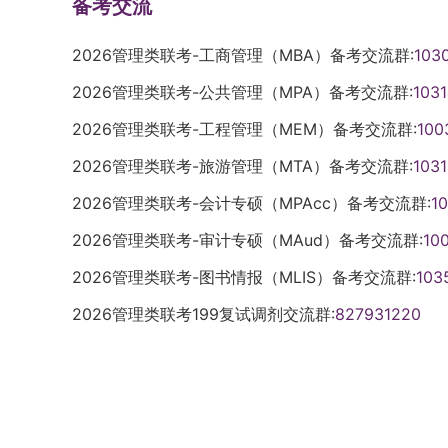
备考交流
员，可申请免初试攻读硕士研究生。二、报
间，考生可自行修改网上报名信息或重新填
学院对推免生的预报名信息进行初审，确定
级学科博士学位授权点可接收直博生：数学
位后有2年以上工作经验。工商管理硕士专
择其他报考点。因考生个人原因错选报考点
（时间仅供参考，具体以教育部及学校当年
条有效报名信息。逾期不再补报，也不得修
准。2.推免生同学在规定时间内登录教育部
程、地理学、草学、生态学、机械工程、化
照《教育部关于进一步规范工商管理硕士专
续不能网上确认、考试或录取的，后果由考
2026管理类联考-工商管理（MBA）备考交流群:
103
生招生信息网，仔细阅读报名网站的提示和
考生在网上填写报考信息时，需要注意下面
理服务系统”进行网上报名，申请报考学院
中公布的信息为准。直博生招生人数不超过
〔2016〕2号）有关规定执行。五、报名
国硕士研究生招生考试报名分网上报名和网
报考点网报公告要求进行网上支付。报名期
2026管理类联考-公共管理（MPA）备考交流群:
103
实、准确地填写报名信息，不能弄虚作假。
填报志愿，未按拟接收专业填报志愿者视作
五、接收流程1.拟申请我校2026年研究
格的考生，须在教育部规定的时间内登录“
生招生考试的考生均须在规定时间内参加网
信息，但一位考生只能保留一条报名信息。报考
错、填错或者填了假信息，导致不能考试或
系统中发放复试通知和拟录取通知，推免生
时进行填报，并关注系统提示和手机短信。
服务系统”填报志愿并参加复试。已被招生
2026管理类联考-工程管理（MEM）备考交流群:
100
考试承诺书》并遵守相关约定，逾期不得补
一考试的考生，必须选择北京航空航天大学
（2）考生网上报名时选择专业、研究方向
否则视为自动放弃。（二）没有预报名的同
试的考生发送复试通知，收到通知的考生请
年全国统一考试。对服役期间获得三等战功
考条件及相关政策要求选择填报志愿。因不
报考点选择要求的考生，必须于网上报名期
2026管理类联考-旅游管理（MTA）备考交流群:
103
息网”进入陕西科技大学2026年“硕士招生
统”进行报名。我校分批审核申请信息，实
收复试时间由各学部安排。复试需提供以下
彰，符合全国硕士研究生招生考试报考条件
网报信息填写错误、填报虚假信息造成后续
发布的最新通知为准）按照北京市网报公告
对应的研究方向代码及名称，把复试专业科目
请人名单经学院审核后，学院通过推免服务
2026管理类联考-会计专硕（MPAcc）备考交流群:
1
书入学时交验）、学籍认证报告、外语水平
研究生。（二）全国统一考试报名报名包括
由考生本人承担。1.网上预报名时间：2025年
上确认选择北航报考点（代码：1106）的
（3）所有考生（包括推免生）要准确填写
知。收到复试通知后，申请人应及时登录推
或复印件以及各学部要求提交的其他材料。
参加硕士研究生招生考试的考生均须在规定
至22：00。网上报名时间：2025年10月16
至11月上旬（时间仅供参考，具体以学校当
2026管理类联考-审计专硕（MAud）备考交流群:
10
别是要如实写在参加普通和成人高等学校招
学院研究生办公室联系。（三）考生在复试
2026年选拔优秀应届本科毕业生直接攻读
网报信息和采集本人图像等相关电子信息，
00。逾期不再补报，也不得修改报名信息。
究生招生信息网”和“北航研究生招生信息网
2026管理类联考-图书情报（MLIS）备考交流群:
103
高等教育自学考试等国家教育考试过程中，
材料扫描成pdf，在申请系统里作为附件上传
报考学科专业领域内的教授（或相当专业技
办。1.网上报名要求网上报名时间以教育部
究生招生信息网”浏览报考须知，并按教育
考点的考生，务必按照所选报考点规定的时
虚作假的，会按照《国家教育考试违规处理
关材料（如大学英语四、六级考试成绩单，
被我校确定拟录取的推免生，我校将通过推
录“中国研究生招生信息网”浏览报考须知，
及报考招生单位的网上公告要求报名。报名
2026管理类联考199复试调剂交流群:
827931220
打印准考证准考考生应当在考前十天左右（
为处理暂行办法》严肃处理。（4）报名期
文、出版物或原创性工作成果等）。3.申
在收到通知后规定时间内进行确认。六、复试
构、报考点以及报考招生单位的网上公告要
或重新填报报名信息，但每位考生只能保留
的最新通知为准），凭网报“用户名”和“密
上校验，考生可以上网查看学历（学籍）校
业领域内教授或相当专业技术职称专家的推
特点，考察学生的专业素质、实践能力、创
网上报名信息或重新填报报名信息，但每位
也不得修改报名信息。具有推荐免试资格的
《准考证》并打印在A4幅面白纸上。三、初
报名期间自己登录“中国高等教育学生信息
博士学位学科应属于相同的一级学科或相近
解决实际问题的能力等综合素质。2.复试内
期不再补报，也不得修改报名信息。考生报
推荐免试攻读研究生（免初试、转段）信息
参考，具体以教育部及学校当年发布的最新
有通过学历（学籍）网上校验的考生，要在
作领导小组审核后，公示拟录取名单。四、
生对本学科（专业）基础理论和基本技能的
业。考生应按招生单位要求如实填写学习情
复试。已被我院接收的推免生，不得再报名
月下旬（时间仅供参考，具体以学校当年发
验。考生要及时查看研究生招生信息网及陕
织，复试小组一般由不少于5名学科导师组
分析问题和解决问题的能力。（2）实践能
考生学历（学籍）信息进行网上校验，考生
取消其推免录取资格。3.考生报名时只填
在北航研究生招生信息网上进行查询并下载