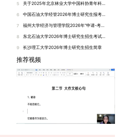
合作注入了新的活力。
期间享受学校与实验室共同提供的奖助学金待遇。
关于2025年北京林业大学中国科协青年科技人才培育工程博士生推荐工作的通知
5
刊收录的论文：需按“检索证明（如有）+分区报告
撤销合并低效专业、加强社会急需学科建设，学校
入目标专业学习的潜力。2. 复试时间安排复试时
个人科研经历、研究成果及博士阶段研究设想等。
（三）住宿安排课程学习阶段由学校协调住宿；进
（如有）+论文全文（必备）”的顺序合并材料；2.
不断优化学科结构。面向国家战略和产业需求，加
间初步定于2026年1月6日（星期二）下午，具体
中国石油大学经管2026年博士研究生报考通知
6
复试成绩按百分制计算，笔试与面试成绩各占
入实验室科研阶段后，由苏州实验室统筹安排住
在国内核心期刊发表的论文：需上传论文全文扫描
快布局新兴交叉学科，推动学科专业体系动态优
时段划分如下：（1）笔试时段：14:30—15:30，
50%，计算公式为：复试成绩 = (笔试成绩 + 面试
宿。（四）未尽事宜参照上海交通大学2026年博
福州大学经济与管理学院2026年“申请-考核”制招收攻读博士学位研究生相关要求
7
件；3. 已收到正式录用通知但尚未刊发的论文：
化。（三）深化科教融合与协同育人学校与高水平
时长60分钟；（2）面试时段：15:50—17:50，时
成绩) ÷ 2。复试成绩低于60分者不予录取。同等
士研究生招生章程及相关细则执行。相关推荐：上
需提交包含明确卷期号的录用通知原件及论文录用
科研机构共建联合培养平台，打破传统院系壁垒，
长120分钟。若因报名人数调整或其他特殊情况需
东北石油大学2026年博士研究生招生考试实施细则
8
学力考生复试期间须加试两门本专业硕士学位主干
海市复旦大学MBA 华东理工大学MBA 浙江省
稿。（二）科研奖励、专利及专著登记细则科研奖
促进科研资源与人才培养深度融合，提升研究生的
变更时间，学院将通过官方渠道提前通知所有考
课程，考试形式为笔试，具体科目见复试通知。4.
浙江工业大学MBA
长沙理工大学2026年博士研究生招生简章
9
励与专著（含软件著作权、学术专著）需已正式获
科研创新能力与实践能力。三、深化培养模式改
生。3. 复试地点安排本次复试的举办地点为海南
思想政治与品德考核复试期间将同步进行思想政治
得或出版，专利成果可包括处于申请中、已受理及
革，提升研究生教育质量西南林业大学将教育、科
大学观澜湖校区。考虑到最终报名人数可能影响考
推荐视频
素质和品德考核，重点考察考生的政治态度、道德
已授权三种状态。研究生需通过系统“科研成果信
技、人才协同发展的理念贯穿研究生培养全过程，
场设置，具体的笔试教室与面试房间将在报名结束
品质、诚信状况、遵纪守法表现等。拟录取名单确
息维护”菜单进行填报，每一项成果对应的所有证
着力提升人才自主培养质量。学校实行学术学位与
后，通过学院官网或班级通知等方式另行公布，请
定后，学院将向考生所在单位调取人事档案及现实
明材料均需整合为单个PDF文件上传。各类成果附
专业学位研究生分类培养，优化前者课程体系的理
考生密切关注。4. 综合成绩核算与录取规则考生
表现材料进行复核。考核不合格者不予录取。四、
件材料要求如下：1. 科研奖励及竞赛获奖：仅限省
论深度，强化后者课程的应用性与实践性。在产教
的最终综合成绩采用“初试+复试”加权计算方式，
录取办法1.考生总成绩由材料评议成绩和复试成绩
部级及以上级别奖励，需上传包含获奖者姓名的荣
融合方面，学校出台《科技小院管理办法》《研究
其中学校统一初试成绩占比50%，学院复试总成绩
加权得出，具体计算公式为：总成绩 = 材料评议
誉证书或奖状彩色扫描件；2. 学术专著：需上传
生联合培养基地建设管理办法》等文件，明确产学
占比50%。综合成绩核算完成后，将按分数从高到
成绩 × 50% + 复试成绩 × 50%。2.录取工作坚
封面、编者信息页、目录及封底的完整扫描件；3.
研一体化培养定位。目前已建成8个省级科技小
低进行排序，需要特别注意的是，初试成绩未达到
持“全面衡量、择优录取、保证质量、宁缺毋滥”原
国家授权专利：包括发明专利、实用新型专利、外
院，其中2个获省级专项资金支持。专业学位案例
及格线的考生，将不纳入排名范围。录取工作将严
则，根据招生计划、考生总成绩、思想政治表现及
观设计专利，需上传专利受理通知书及授权证书的
库建设成效显著，1个项目入选教育部主题案例
格按照学院自主选择专业的计划名额，从排名靠前
身心健康状况等因素确定拟录取名单。3.拟录取考
彩色扫描件。（三）学科竞赛登记细则仅统计研究
库，“十四五”以来获批省级案例库项目70余项、省
的考生中依次录取。若出现综合成绩相同的情况，
生须在规定时间内提交符合要求的体检报告（二级
生作为竞赛团队负责人，参与学科竞赛（文艺、体
级优质课程近50门。2025年，学校专项投入60余