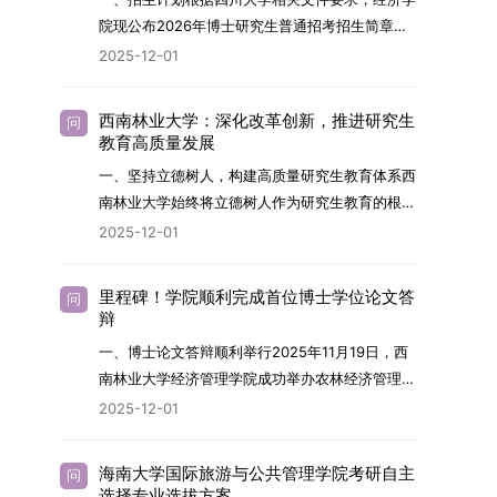
展方向，培育具备科学家素养、创新精神与科研能
院现公布2026年博士研究生普通招考招生简章。
力，系统掌握学科前沿知识，能胜任高水平科学研
2026年，学院博士研究生招生全面实行“申请-考
2025-12-01
究与技术开发工作的未来领军人才。二、招生安排
核”机制。本年度计划招收博士研究生27名，具体
（一）招生学科范围涵盖材料科学与工程
导师招生计划详见学院官网发布的《四川大学经济
（0805）、化学（0703）、电子科学与技术
西南林业大学：深化改革创新，推进研究生
问
学院2026年博士生招生专业目录》。实际录取人
教育高质量发展
（0809）、材料与化工（0856）、机械
数将根据国家最终下达的招生计划及考生报名情况
（0855）、电子信息（0854）等相关专业。
一、坚持立德树人，构建高质量研究生教育体系西
进行适当调整。除国家专项计划外，我院招收定向
（二）招生名额2026年度具体招生规模以国家最
南林业大学始终将立德树人作为研究生教育的根本
就业考生的比例原则上不超过总计划的5%。全日
终下达计划为准，首批拟招收联合培养博士生16
任务，积极响应“教育强国，研究生教育何为”的时
2025-12-01
制定向就业考生在基本修业年限内须全脱产在校学
名。具体招生院系及导师信息请见相关名录。
代命题。学校全面贯彻党的教育方针，以高质量党
习。二、报考流程（一）报名资格1.申请人应拥护
（三）选拔途径共设置三种选拔方式，包括本科直
建引领研究生思想政治教育，修订并印发了《研究
中国共产党的领导，品德良好，遵纪守法，身心健
里程碑！学院顺利完成首位博士学位论文答
问
博、硕博连读与申请-考核制，将根据考生综合素
生导师立德树人职责实施细则（2025年修
辩
康，并满足《四川大学2026年博士研究生招生章
质择优录取。（四）培养类别全部为全日制非定向
订）》，推动导师发挥示范作用，引导学生树立德
程》中列出的各项基本条件。2.具备较强的科研能
一、博士论文答辩顺利举行2025年11月19日，西
就业博士研究生。三、培养模式与学位管理（一）
才兼备、科技报国的远大志向，增强社会责任感和
力，并展现出良好的科研发展潜力。3.提交两份由
南林业大学经济管理学院成功举办农林经济管理专
学籍管理联合培养学生学籍隶属于上海交通大学，
人文关怀，促进个人成长与国家战略需求深度融
正高级职称专家亲笔书写的推荐信，专业领域需与
业首届博士研究生学位论文答辩会。答辩地点设于
基本修业年限按该校研究生学籍管理办法执行。
2025-12-01
合。同时，学校制定《关于进一步加强研究生教育
报考专业相关，其中一份必须由报考导师出具。4.
学院303会议室，博士生文枚就其博士学位论文进
（二）培养阶段划分培养过程分为两个主要阶段：
管理工作的实施意见》，强化学风建设，深化科研
以同等学力身份报考者，其科研成果须同时符合以
行了汇报与答辩。答辩委员会由多位知名专家组
第一阶段于上海交通大学完成课程学习；第二阶段
诚信与学术道德教育，弘扬科学精神。学校坚
海南大学国际旅游与公共管理学院考研自主
问
下两项要求：①以第一作者身份在报考学科领域
成。北京林业大学陈建成教授担任主席，委员包括
进入苏州实验室，依托其重大科研任务开展课题研
选择专业选拔方案
持“五育并举”育人理念，通过德育铸魂、智育启