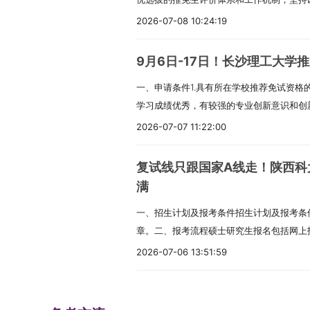
硕士研究生各专业基本学制均为三年。硕士
的考生，须有国家考试机构或高校教务部门
意，网上确认前应提交在读学校研究生培养
紧围绕立德树人根本任务，积极服务国家发
制，考试招生依据国家统一要求，执行相同
2026-07-08 10:24:19
程成绩证明，并具备一定的科研能力，报考
125100工商管理（MBA）专业、125200
2.坚持综合评价，精心组织、周密安排，
仅招收在职定向就业人员。四、报考条件（
还须加试两门本科专业基础课）。3.已获
理（MEM）专业，须符合下列条件之一：
确保2026年推免工作公平、公正、公开，
试的人员，须符合下列条件：1.中华人民共
（五）中山大学不允许研究生同时拥有两个
学本科毕业后有3年（含）以上工作经验。
9月6日-17日！长沙理工大学
究生招生委员会负责全校研究生招生工作的
品德良好，遵纪守法。3.身体健康状况符合
生）须在报名前征得所在培养单位同意方可
学历或大学本科结业后，有5年（含）以上
一、申请条件1.具有所在学校推荐免试资格
录取各项工作，对研究生招生工作事项进行
考生学业水平必须符合下列条件之一：（1
位退学后，方可获得我校拟录取资格。（六
学历或学位后，有2年（含）以上工作经验。
学习成绩优秀，有较强的专业创新意识和创
工作领导小组和监督小组，领导小组组长由
普通高校、成人高校、普通高校举办的成人
者，须取得教育部留学服务中心出具的《国
划”专项的考生，须为生源地为内蒙古、吉
品德良好，遵纪守法，诚实守信，恪守学术
任。学部负责组织、指导各学院做好推免生
2026-07-07 11:22:00
自学考试和网络教育届时可毕业本科生。考
查时须提交认证报告，否则录取资格无效。
考专业代码须为02、03、07、08或12开
体检要求。4.申请直博生的学生，除满足
查。3.各学院成立推免生接收复试工作小
的本科毕业证书或教育部留学服务中心出具
招生专业方向只接受报考类别为“定向就业
需有定向就业单位，并签订相关定向就业培养
二、招收专业（一）经济与管理学院2026
订本单位推免生接收工作实施细则，细则包
否则录取资格无效。（2）具有国家承认的
录取信息中的就业方式。考生须承诺学历、
复试线只跟国家A线走！陕西科
划”专项的考生，应为高校学生应征入伍退
业如下：020200应用经济学025100金融0
算方法以及各环节组织实施方案的具体规定
国家承认的高职高专毕业学历后满2年或2
查证为不属实或不符合我校招生要求的，将
满
者。考生网上报名时须选择填报“退役大学
程120200工商管理学125300会计全校
后，经学部汇总报研究生院审核，通过后在
科结业生，按本科毕业同等学力身份报考。
的取消学籍。三、报考点及考试报名（一）报
的入学信息以及入伍、退役等相关信息，并
一、招生计划及报考条件招生计划及报考条件
人左右，各专业拟招收人数将根据报考情况
件应急预案处理办法，提前做好应对准备。三
位的人员。我校不接收在校硕士研究生和博
办、报考点的规定选择符合要求的报考点，
学校当年发布的通知为准）提交本人《入伍批
章。二、报考流程硕士研究生报名包括网上
最终以学校公布的《长沙理工大学2026年
导，坚持正确的政治方向，热爱祖国，愿意
（二）报名参加工商管理（125100）、公共
安排。2.应届本科毕业生原则上应选择就
报名时工作单位和户籍在国务院公布的民族
上报名阶段1.网上报名时间网上预报名：2025
济与管理学院2026年拟招收直博生的招生专
法，品行端正，身心健康。2.已获得推荐
2026-07-06 13:51:59
的工程管理（125601）和旅游管理（125
定的报考点办理网上报名和网上确认手续；
单位的少数民族在职人员考生，可按规定享
00至22：00。网上报名：2025年10月16
120200工商管理学各学院各专业接收直
业生。3.本科阶段成绩优良，具有较强的自
人员，须符合下列条件：1.符合第（一）条中
级教育招生考试机构指定的报考点办理网上
民族照顾政策的考生，不再享受初试加分政
00。2.考生应在规定时间内登录“中国研究
计划的15%。三、申请程序（一）预报名1.
体健康状况符合国家和招生单位规定的体检要
后有3年以上工作经验；或获得国家承认的
阅各报考点公告。3.选择中山大学报考点
功以上奖励或者二级以上表彰，符合全国硕
育部、省级教育招生考试管理机构、报考点
学接受推荐免试研究生网上申请系统”，先
士专业均可接收推免生，具体以推免服务系
达到本科毕业同等学力并有5年以上工作经
符合中山大学报考点要求的考生，请按照当