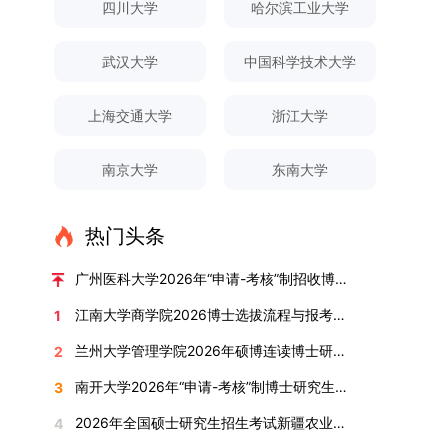
申请人须提前与意向导师沟通确认招生意向，并在
须登录桂林理工大学研究生教育综合管理信息系
一级学科硕士点和17个硕士专业学位点。“十四
四川大学
哈尔滨工业大学
织，复试环节则由我院自主负责实施，具体安排如
不予退还。考生须对报名信息的真实性和准确性负
撑、研究方法、数据论证以及逻辑结构等多个维度
达成一致后进行网上报名：本科直博生须按规定时
统，在指定功能模块完成成果信息录入，并上传相
五”期间，学校研究生规模实现显著增长，博士研
下：（一）学校统一初试安排初试的具体考试时
责，报名信息一经确认提交，不得修改。如确需修
对论文展开评议，在肯定论文质量的同时，也提出
间登录国家推荐免试服务系统完成志愿填报。硕博
关证明材料的PDF版本，相关审核人员将通过系统
究生规模增长达211%。在招生宣传方面，学校构
间、考试科目、考场分布及相关要求，以《关于做
武汉大学
中国科学技术大学
改，须在报名截止前重新填报。三、选拔与录取1.
了若干修改建议，并就如何进一步聚焦关键科学问
连读与申请-考核制考生需登录上海交通大学研招
进行线上审核。（一）学术论文登记细则学术论文
建了“网络宣传+AI智能咨询+现场答疑”三位一体的
好2025-2026学年第1学期自主选择专业选拔考核
资格审查学院将依据网上报名信息及寄达的申请材
题、加强理论阐释深度等方面给予了指导。三、答
网报名系统，选择“国家实验室联培专项”，并选定
包含期刊论文与会议论文两类，研究生需在系
招生宣传平台，持续推进招生模式改革。2024年
准备工作的通知》（海大本[2025]17号）文件中
料进行资格审查，核实考生报考资格、材料完整性
上海交通大学
浙江大学
辩结果与培养意义（一）答辩结果经答辩委员会充
名录内交大导师。（三）报名时间节点本科直博生
统“论文发表信息维护”板块完成信息填报。该板块
起全面推行“申请-考核”制博士招生，2025年进一
的明确规定为准，考生可随时关注学校教务处发布
及缴费情况。审查结果预计于2025年12月下旬在
分讨论、集体评议及无记名投票，一致认为文枚的
报名以学校通知为准；硕博连读与申请-考核制设
中标注为红色的字段为必填项，填报时须确保信息
步拓展“直博”“硕博连读”等多元招生渠道。在学科
的官方信息。（二）学院自主复试安排复试是衡量
学院网站公布。2.材料评议学院将组织专家组对通
博士学位论文研究思路清晰、内容充实、调研扎
两批报名，第一批截止时间为2025年12月15日，
南京大学
东南大学
真实准确、完整规范，若出现空项或错填情况，将
专业调整方面，学校实施存量专业优化行动，压缩
考生综合能力与专业适配度的关键环节，我院将从
过资格审查的考生材料进行评议并打分，满分为
实、写作规范、结论可靠，且已完成足量研究工
第二批为2026年3月15日至4月20日，具体时间以
直接导致审核不通过。论文统计遵循以下原则：对
或撤销生源不足专业，将非全日制招生计划向需求
考核方式、时间、地点等多方面做好细致安排，确
100分。评议结果预计于2026年1月中上旬公布。
作，符合博士学位授予要求，同意通过博士学位论
报考学院通知为准。（四）材料提交申请人须按学
于SCI、EI、ISTP、CSCD、CSSCI、A刊、B刊等
旺盛的学科倾斜；同时加快推进急需学科专业建
保考核结果客观准确。1. 复试考核构成复试成绩由
学院将根据材料评议成绩及招生计划，确定进入复
热门头条
文答辩。文枚由张连刚教授指导完成学业，其答辩
校及报考学院要求，如实提交全部申请材料并完成
高水平论文，仅统计以桂林理工大学为第一署名单
设，陆续开展“生物与医药”“低空技术与工程”等新
笔试与面试两部分组成，具体占比为：笔试成绩占
试的考生名单。同等学力报考者须参加学校统一组
通过标志着西南林业大学农林经济管理专业诞生首
线上报名程序。六、考核与录取考核工作由上海交
位，且研究生为第一作者，或导师为第一作者、研
兴专业招生。学校还深化科教融合，单列专项招生
复试总成绩的40%，面试成绩占复试总成绩的
广州医科大学2026年“申请-考核”制招收博士研究生报考公告
织的政治理论考试，具体时间地点另行通知，成绩
位博士毕业生。待学校学位评定委员会审议通过
通大学相关学院与苏州实验室联合组织，具体考核
究生为第二作者的论文；在Nature、Science、
计划，与中国科学院昆明植物研究所、西双版纳热
60%。（1）笔试：以英语能力测试为核心，重点
合格线为60分。非同等学力考生无需参加。3.复
后，她也将成为云南省该专业首位获得博士学位的
形式、内容及流程以学院后续公布的方案为准。录
江南大学商学院2026博士选拔流程与报考条件汇总
1
Cell三大顶刊及其子刊发表的论文，不受作者排名
带植物园等科研机构开展联合培养，探索跨学科、
考查考生的英语阅读理解、书面写作及英汉互译能
试安排复试环节将对考生的思想品德、专业素养、
研究生。（二）学科建设意义此次博士论文答辩的
取时将对考生进行全面考察，学术能力与思想品德
限制，只要署名单位包含桂林理工大学均纳入统计
跨机构的研究生培养新机制。（一）推进招生制度
力，全面评估其英语综合应用水平。（2）面试：
兰州大学管理学院2026年硕博连读博士研究生招生“申请-考核”实施方案
2
外语能力、创新意识及综合素质进行全面考察。复
顺利完成，是学院在农林经济管理博士研究生培养
并重，报名及考核期间有违规或学术不端行为者将
范围。其中，被SCI、EI、ISTP收录的论文，需额
改革与生源质量提升学校建立多元化招生宣传与咨
采用综合面试形式，考核内容涵盖中英文自我介
试分为笔试与面试两部分：笔试科目为“经济学综
方面取得的重要进展，反映了该学位点建设已初见
按有关规定处理。七、其他事项（一）入学时间预
南开大学2026年“申请-考核”制博士研究生招生录取工作实施细则
3
外提供检索证明，论文全文与检索证明须合并为单
询平台，提升生源质量。推行“申请-考核”制博士
绍、综合素养评估（包括逻辑思维、沟通表达、应
合”，适用于理论经济学与应用经济学各专业，形
成效。这一成果不仅体现了学科建设的新突破，也
计为2026年春季或秋季学期。（二）费用与奖助
个PDF文件上传。不同类型论文需提交的附件材料
招生，并拓展直博与硕博连读渠道，增强招生方式
变能力等）以及专业认知程度（包括对目标专业的
2026年全国硕士研究生招生考试新疆农业大学报考点网上确认公告
4
式为闭卷，时长为3小时，满分100分。面试环节
为未来农林经济管理学科的持续发展、学术交流与
学费标准按上海交通大学相关规定执行；学生在读
如下：1. 被SCI、EI、ISTP、SSCI、A&HCI来源期
的灵活性与针对性。（二）优化学科专业布局通过
了解、学习规划等），全方位判断考生是否具备进
要求考生准备10—15分钟的PPT报告，内容应涵盖