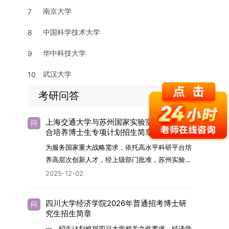
南京大学
7
中国科学技术大学
8
华中科技大学
9
武汉大学
10
考研问答
上海交通大学与苏州国家实验室2026年联
问
合培养博士生专项计划招生简章
为服务国家重大战略需求，依托高水平科研平台培
养高层次创新人才，经上级部门批准，苏州实验室
（全称“苏州国家实验室”）与上海交通大学将于
2025-12-02
2026年继续合作开展博士研究生联合培养工作。
该项目旨在选拔优秀学子，在材料及相关前沿交叉
四川大学经济学院2026年普通招考博士研
问
学科领域进行深度培养。相关招生政策及安排说明
究生招生简章
如下。一、培养定位本项目致力于面向国家战略发
一、招生计划根据四川大学相关文件要求，经济学