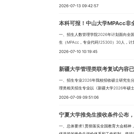
约1300名（非全日制学习方式仅招收定向
2026-07-13 09:42:57
（一）推荐免试经本科毕业学校选拔并确认
《北航接收推荐免试攻读2026年研究生（
本科可报！中山大学MPAcc非
各项报考流程。（二）全国统一考试1.报名
一、招生人数管理学院2026年计划面向全
生（不含报考125100工商管理、125200
生（MPAcc，专业代码125300）30人
符合下列学业水平条件之一：（1）已具有
学位研究生（MAud，专业代码125700
获硕士、博士研究生学历或学位的人员。（
2026-07-10 10:19:45
是初步计划，根据考生报考情况和学校实际
（含普通高校、成人高校、普通高校举办的
调整的可能，各类招生人数以最终实际录取
生）及自学考试、网络教育和国（境）外高
新疆大学管理类联考复试内容
人民共和国公民。（二）拥护中国共产党的
2026年入学报到前，取得国家承认的本科
一、招生专业2026年我校招收硕士研究生
身体健康状况符合国家和中山大学规定的体
的国（境）外学历学位认证书，否则录取资
理类相关招生专业以《新疆大学2026年硕
合下列条件之一：1.国家承认学历的应届本
的本科结业生，可按本科毕业同等学力身份
生计划2026年我校招生计划以教育部和自
通高校举办的成人高等学历教育等应届本科
2026-07-09 09:51:06
科）毕业学历满2年及以上人员，并同时满
业目录中所列计划为预计招生人数，实际招
可毕业本科生。考生录取当年入学前必须取
同等学力身份报考：a.在全日制普通高等
划、实际录取的推免生人数、生源情况及学
留学服务中心出具的《国（境）外学历学位
课程（需加盖辅修学校教务处公章）；b.
宁夏大学推免生接收条件公布
士兵计划”和“少数民族高层次骨干人才计划
科毕业学历的人员；或获得国家承认的高职
第一作者发表过一篇（含）以上文章。2.上
一、总体要求1.贯彻落实全国教育大会精神
计划，招生政策以教育部及新疆教育厅相关
后，达到大学本科毕业同等学力并有5年以
试时需要加试两门专业课。3.在读研究生
优选拔的推免生评价体系和工作机制，坚持