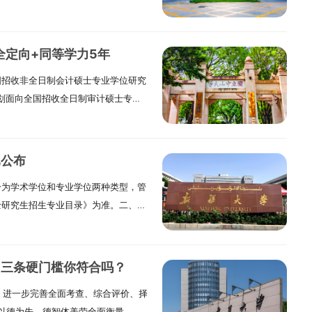
就业类别考生）。一、报考条件与要求
具有推荐免试资格的考生，需符合
含博士）相关要求》，并按照要求完成
全定向+同等学力5年
参加全国硕士研究生招生统一考试的考
国招收非全日制会计硕士专业学位研究
公共管理和125601工程管理专业），须
，计划面向全国招收全日制审计硕士专业
国家承认的本科毕业学历的人员，或已
）50人（含推荐免试生）。上述招生计划
2）国家承认学历的应届本科毕业生
招生计划下达情况，招生计划数存在
成人高等学历教育等应届本科毕业
人数为准。二、报考条件（一）中华
校就读届时可毕业的本科生。必须在
已公布
领导，品德良好，遵纪守法。（三）
毕业证书，或教育部留学服务中心出具
分为学术学位和专业学位两种类型，管
检要求。（四）考生学业水平必须符
格无效。（3）已经获得国家承认学历
士研究生招生专业目录》为准。二、招
科毕业生（含普通高校、成人高校、普
报考。（4）获得国家承认的高职（专
治区实际下达的招生计划为准。招生专
毕业生）及自学考试和网络教育届时
足以下两个条件的考生，可按本科毕业
生录取人数将根据正式下达的招生计
得国家承认的本科毕业证书或教育部
学校辅修过所报考专业本科的全部主干
科发展需要做适当调整。“退役大学生
认证书》。2.具有国家承认的大学本
在所报考专业领域的有关核心期刊上以
，三条硬门槛你符合吗？
（含南疆高校教师专项）”等专项招生
（大专）毕业学历或大学本科结业
述（3）、（4）类报考考生，参加复
，进一步完善全面考查、综合评价、择
规定为准。三、学制及学习方式我校
上工作经验（以同等学力身份报考我校
报考须在报名前征得所在培养单位同
以德为先，德智体美劳全面衡量，紧