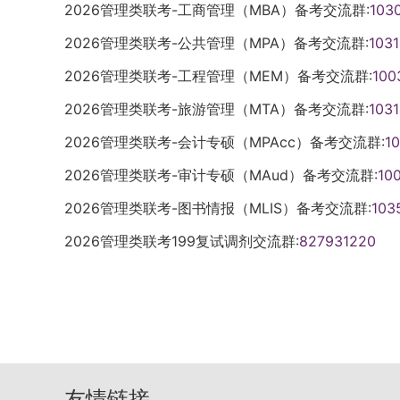
伍批准书》和《退出现役证》。3.所有考
校不予录取。全日制推免生录取类别为非定
位审核。符合免初试条件的考生，将于202
2026管理类联考-工商管理（MBA）备考交流群:
103
合完成相关工作。2.网上确认要求所有考
学历（学籍）核验。7.考生应当认真了解并
毕业生，在复试时需要加试两门所报考专业
信息。报名信息经考生确认之后一律不能再
一经查实，即按有关规定取消录取资格或学籍
过者，向教育部报送拟录取。3.有以下情形
核对并确认其网上报名信息，逾期不再补办
填报志愿。因不符合报考条件及相关政策要
125100工商管理、125200公共管理、1253
2026管理类联考-公共管理（MPA）备考交流群:
103
后果，由考生自己承担。4.考生填报的报
生的学制为5年，在学制期内享受博士生待遇
免过程中弄虚作假；（2）硕士研究生入学
试机构自行确定和公布。考生网上确认时应
录取的，后果由考生本人承担。8.考生应
工业工程与管理专业参加考试的考生，思想
准予考试。应届本科毕业生原则上要选择就
导师。3.录取为硕士的推免生可优先报考硕
2026管理类联考-工程管理（MEM）备考交流群:
100
受处分；（3）体检不合格。4.招生期间，
提交本人居民身份证、学历学位证书（应届
提供真实材料。考生因网报信息填写错误、
行，并计入总成绩。（四）参加复试考生每人
指定的报考点，其中成人高校应届本科毕业
基本学制年限内原则上可评一等学业奖学金
策相关规定为准。相关推荐：中国科学技术大学
求的其他确认材料。所有考生均应当对本人
录取的，后果由考生本人承担。（三）网上确
2026管理类联考-旅游管理（MTA）备考交流群:
考，具体以学校当年发布的最新通知为准）
103
招生考试机构指定的报考点。单独考试的考
业学年可参与研究生课程学习，并可提前参加
学MBA
报名信息经考生确认后一律不作修改，因填
在网上确认其网上报名信息、缴纳报名费并
学制北航录取的学历硕士研究生学制为2年
2026管理类联考-会计专硕（MPAcc）备考交流群:
1
网上确认手续。其他考生要选择工作所在地
息如有变动，以报名期间学校招生主页公布
担。考生应当按规定缴纳报考费。3.下载
不再补办。2.各报考点的考生确认报名信
各专业的备注。（二）学习方式北航招收学
所在地在陕西报名的非陕西户籍考生，要向
报名和申请材料的真实性和准确性，一经发
报用户名和密码登录“研招网”自行下载并打
2026管理类联考-审计专硕（MAud）备考交流群:
10
信息公告。3.所有考生均应当对本人网上
方式和非全日制学习方式，具体见专业目录
由报考点确定。考生在选择报考点时，一定
取消拟录取资格。3.已被接收的推荐免试
面白纸打印，正、反两面在使用期间不得涂
息经考生确认后一律不作修改，因考生填写
制学习方式硕士研究生仅招收定向就业类别
2026管理类联考-图书情报（MLIS）备考交流群:
103
学历（学籍）网上校验的考生，要在网上报
否则，将取消推免生资格，列为统考生。相关
证》及有效居民身份证参加初试和复试。六
4.考生报名时须签署《考生诚信考试承诺
式的研究生，均须签订相应的非全日制学习
（三）准考证下载打印及初试安排1.考前1
湖南师范大学MBA
2026管理类联考199复试调剂交流群:
827931220
育部统一公布为准。（二）初试科目初试科目
印准考证考生应当在考前十天左右，凭网报
养协议。北航可接收非全日制学习方式的专业如下
《准考证》的系统，考生可以凭网报用户名和
招生专业目录》。七、复试（一）在教育部
打印《准考证》。《准考证》使用A4幅面
公共管理、125300会计及125601工程
《准考证》。《准考证》要用A4幅面白纸
基本要求基础上，我校结合生源、招生计划
涂改或书写。考生凭下载打印的《准考证》
且非定向就业录取类别的研究生解决住宿；
写字。考生在考试前要根据考点安排了解考
试考生进入复试的基本成绩要求及其他学术
四、初试（一）初试科目会计硕士（MPAcc
类别的研究生以及非全日制研究生，不提供
指定，具体可以看准考证上的说明；如果准
教育行政部门有关政策，自主确定并公布“退
为199管理类综合能力（满分200分）和20
照国家政策，从2014年起入学的研究生实
要注意查一下报考点公布的相关信息。2.初试时
次骨干人才计划（含南疆高校教师专项）”
式均为笔试。命题工作由教育部考试中心统
规定收取学费，具体标准请参见招收当年（
（上午8：30至11：30，下午14：00至1
可按规定享受少数民族照顾政策考生为：报
统一编制或教育部指定相关机构组织编制。
历硕士研究生专业、单位、学制、学习方式
友情链接
西北工业大学MBA 陕西师范大学MBA