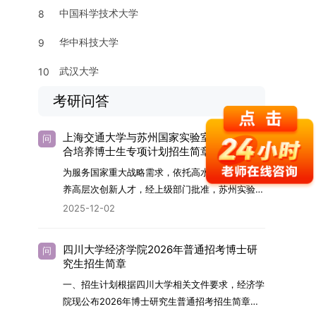
中国科学技术大学
8
华中科技大学
9
武汉大学
10
考研问答
上海交通大学与苏州国家实验室2026年联
问
合培养博士生专项计划招生简章
为服务国家重大战略需求，依托高水平科研平台培
养高层次创新人才，经上级部门批准，苏州实验室
（全称“苏州国家实验室”）与上海交通大学将于
2025-12-02
2026年继续合作开展博士研究生联合培养工作。
该项目旨在选拔优秀学子，在材料及相关前沿交叉
四川大学经济学院2026年普通招考博士研
问
学科领域进行深度培养。相关招生政策及安排说明
究生招生简章
如下。一、培养定位本项目致力于面向国家战略发
一、招生计划根据四川大学相关文件要求，经济学
展方向，培育具备科学家素养、创新精神与科研能
院现公布2026年博士研究生普通招考招生简章。
力，系统掌握学科前沿知识，能胜任高水平科学研