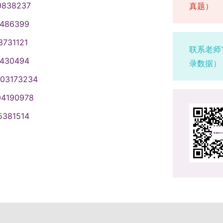
生都要认真核对并确认自己的网上报名
向就业。对弄虚作假者，不论何时，
6年与统考考生一同参加复试。复试通
0838237
生（不含推免生）均应当在规定时间内
真题）
严格按照报考条件及相关政策要求选择
大学本科的主干课程。（三）报考
改，因为考生自己填错而引起的一切
。七、全日制推免生激励政策1.直博
之一者，取消拟录取资格：（1）在推
。网上确认时间由各省级教育招生考
求，造成后续不能网上确认、考试或
00会计、125601工程管理或125603
1486399
名信息如果和报考条件不符的，就不能
。2.录取为硕士的推免生可优先选择
前未取得学士学位证或本科毕业证，或
当积极配合报考点工作人员，按要求
当按要求准确填写个人网上报名信息并
政治理论考试由各单位在复试中进
读学校所在地省级教育招生考试机构
博连读生。4.录取为硕士的推免生在
3731121
若上级部门出台新的招生政策，以新政
本科毕业生提交学生证）及报考点要
填报虚假信息而造成不能参加考试或
需缴纳复试费100元（时间仅供参
联系老师
生也可以选择教学点所在地省级教育
。5.推免生根据本人实际情况，在毕
MBA 合肥工业大学MBA 安徽大
网上报名信息进行认真核对并确认。
认要求1.所有考生均应在规定时间内
。五、学制、学习方式及住宿（一）
1430494
录数据）
生要选择我校报考点办理网上报名和
导师课题组。八、其他事项1.招生信
写错误引起的一切后果由考生自行承
采集本人图像等相关电子信息，逾期
或3年，具体见专业目录中北航各单位
003173234
或户籍所在地的报考点，其中以工作
的相关信息为准。2.申请人必须保证
准考证考生应当在考前十天左右，凭网
息的方式和要求，请查阅相关报考点的
历硕士研究生学习方式有全日制学习
报考点提供相关工作证明，具体要求
现虚假报名信息或申请材料，我校将
印《准考证》。《准考证》使用A4幅
04190978
报名信息进行认真核对并确认。报名信
中各单位各专业的备注。北航非全日
要仔细阅读报考点的公告。没有通过
生无须参加全国硕士研究生入学考试。
改或书写。考生凭下载打印的《准考
错误引起的一切后果由其自行承担。
考生。所有拟录取为非全日制学习方
5381514
名结束前完成学历（学籍）核验。
推荐：湖南大学MBA 中南大学MBA
、初试（一）初试时间初试时间以教
书》并遵守相关约定及要求。（四）打
方式定向就业录取类别硕士研究生培
0天左右，研招网会开通网上下载打印
参见《新疆大学2026年硕士研究生
用户名和密码登录“研招网”自行下载
：125100工商管理、125200
密码登录“研招网”自己下载打印
公布的考生进入复试的初试成绩二区
白纸打印，正、反两面在使用期间不得
管理。（三）住宿北航为全日制学习方式
打印，正反两面在使用期间不能涂改或
、复试比例等情况，确定全国统一考
及有效居民身份证参加初试和复试。
对于全日制学习方式且定向就业录取
场有关注意事项。考试地点由报考点
要求。（二）我校依据教育部及省级
）和审计硕士（MAud）初试科目均
住宿。六、学费及奖助（一）学费按
考证上没有打印出考试地点的，考前
役大学生士兵计划”、“少数民族高层
4英语（二）（满分100分）。初试方
行全面收费制度。北航按照相关部门的
间：2025年12月20日至21日
考生进入复试的初试成绩要求。（三）
一组织，考试大纲由教育部考试中心
以学校当年发布的最新通知为准）学
7：00）。相关推荐:西安交通大学MBA
考我校且毕业后在国务院公布的民族
思想政治理论在复试中考核。（二）
及学费标准。（二）奖助办法及奖助