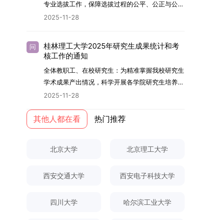
够担当民族复兴大任的高素质人才。（一）强化思
专业选拔工作，保障选拔过程的公平、公正与公
用成果分级方案》认定）；②作为主要完成人获
文选题为《加入合作社对茶农绿色生产行为的影响
的，将获发上海交通大学博士研究生毕业证书并授
想政治教育与导师队伍建设学校以党建引领为核
开，依据《海南大学普通本科学生自主选择专业管
得省部级二等奖及以上科研成果奖励（以证书为
2025-11-28
研究》，该研究立足于茶农生产经营实际，围
予博士学位。四、项目特色与支持条件（一）高水
心，将思想政治教育贯穿研究生培养全过程。通过
理办法》（海大党政办[2024]54号）及《关于做
准），其中一等奖要求排名前五，二等奖要求排名
绕“认知—采纳—转型—收益”这一主线，深入剖析
平科研平台学生可参与国家重大科研项目，接触材
修订导师立德树人职责实施细则，明确导师在研究
好2025-2026学年第1学期自主选择专业选拔考核
前三。（二）网上报名及缴费报名及缴费统一在网
合作社及其利益联结机制对茶农采纳绿色生产技术
料领域大科学装置与人工智能辅助研发平台，获得
桂林理工大学2025年研究生成果统计和考
问
生成长中的关键角色，推动形成以德为先、科研报
准备工作的通知》（海大本[2025]17号）两份核
上进行，时间为2025年11月27日上午9:00至
核工作的通知
行为的影响路径，不仅深化了合作社推动农业绿色
前沿科研训练条件。（二）优质导师资源由包括院
国的育人氛围。在加强学术规范和学风建设方面，
心文件精神，结合我院学科建设特点与教学管理实
2025年12月17日晚上10:00。考生须提前认真阅
转型的理论认识，也促进了农业经济学与生态学相
士在内的资深科研人员组成导师团队，提供高水平
全体教职工、在校研究生：为精准掌握我校研究生
学校持续开展学术诚信教育，营造风清气正的学术
际情况，特制定本实施方案。一、组建选拔工作专
读学校及学院发布的招生章程、简章及专业目录，
关研究的交叉融合，为促进茶农增收、服务双碳目
学术指导，并支持参与国际化学术交流。（三）优
学术成果产出情况，科学开展各学院研究生培养质
环境。（二）完善“五育并举”育人机制学校系统推
项领导小组为统筹推进自主选择专业选拔全流程工
按规定完成报名及缴费。逾期未完成视为自动放
标实现以及全面推进乡村振兴战略提供了有益参
厚奖助待遇提供具有竞争力的助研津贴与生活补
量评估工作，进一步推进研究生成果管理的规范
进德育、智育、体育、美育和劳育有机融合，构建
2025-11-28
作，确保各项环节有序落地，学院专门成立选拔工
弃。（三）申请材料提交符合报考条件的考生，需
考。二、答辩过程与主要内容（一）论文主要内容
助，保障学生潜心学业与研究。（四）畅通发展渠
化、制度化与信息化建设，现就2025年度研究生
全面发展的育人体系。通过课程教学、科研训练、
作领导小组。二、明确报名准入条件本次自主选择
下载并填写《博士入学申请材料自查表》，按要求
与框架文枚博士的论文聚焦茶农参与合作社这一现
道在培养过程中表现优异者，毕业后可优先获得苏
成果统计、审核及考核相关事宜通知如下：一、成
其他人都在看
热门推荐
社会实践等多种途径，提升研究生的综合素质，培
专业选拔的报名对象限定为2025级全日制普通本
整理申请材料，确保材料齐全、顺序正确。所有纸
实背景，系统梳理了“认知—采纳—转型—收益”的
州实验室的工作推荐机会。五、申请条件与报名流
果统计范畴及填报规范本次成果统计对象为我校全
养具有创新精神、实践能力和社会责任感的时代新
科在读学生，第二学士学位学生不在本次选拔范围
质申请材料及自查表须于2025年12月22日上午
作用链条，重点探讨了不同利益联结模式如何影响
程（一）基本申请条件不同选拔方式的申请者需满
体博士、硕士研究生，统计时限为2025年11月30
人。二、优化招生与学科结构，服务国家战略需求
内。同时需特别说明的是，在高考招生环节中，国
10:00前寄达经济学院研究生招生办公室。重要提
北京大学
北京理工大学
茶农的绿色生产决策，揭示了合作社在引导农业生
足相应规定：本科直博生须符合上海交通大学推荐
日前正式取得的各类学术成果。成果涵盖正式刊发
西南林业大学主动对接国家重大战略和区域发展需
家或学校已明确标注不得转专业的本科学生，不具
示：材料送达时间以签收时间为准，逾期不予受
产方式绿色转型中的内在机制。（二）答辩过程回
免试研究生相关要求。硕博连读与申请-考核制申
的学术论文、获得的科研奖励、已授权或在申的专
要，不断优化学科布局与招生机制，提升研究生教
备参与本次选拔考核的资格。三、确定选拔考核方
理；建议选择可靠快递方式邮寄；请严格对照材料
顾在答辩陈述环节，文枚就研究背景、分析框架、
请者应满足当年度上海交通大学博士研究生招生的
西安交通大学
西安电子科技大学
利、正式出版的专著、学科竞赛获奖证书及参与国
育服务经济社会发展的能力。目前，学校拥有4个
式本次自主选择专业选拔考核采用“初试+复试”的
清单顺序整理提交。材料不全、不符合要求或存在
核心内容以及创新之处进行了系统汇报。答辩委员
基本条件及各学院补充规定。（二）报名方式所有
内外学术交流活动的相关证明等。所有在校研究生
一级学科博士点、1个博士专业学位点，以及17个
两级考核模式，其中初试由学校教务处统一部署组
弄虚作假者，资格审查将不予通过。所有提交材料
会各位专家本着严谨求实的学术态度，从理论支
申请人须提前与意向导师沟通确认招生意向，并在
须登录桂林理工大学研究生教育综合管理信息系
一级学科硕士点和17个硕士专业学位点。“十四
四川大学
哈尔滨工业大学
织，复试环节则由我院自主负责实施，具体安排如
不予退还。考生须对报名信息的真实性和准确性负
撑、研究方法、数据论证以及逻辑结构等多个维度
达成一致后进行网上报名：本科直博生须按规定时
统，在指定功能模块完成成果信息录入，并上传相
五”期间，学校研究生规模实现显著增长，博士研
下：（一）学校统一初试安排初试的具体考试时
责，报名信息一经确认提交，不得修改。如确需修