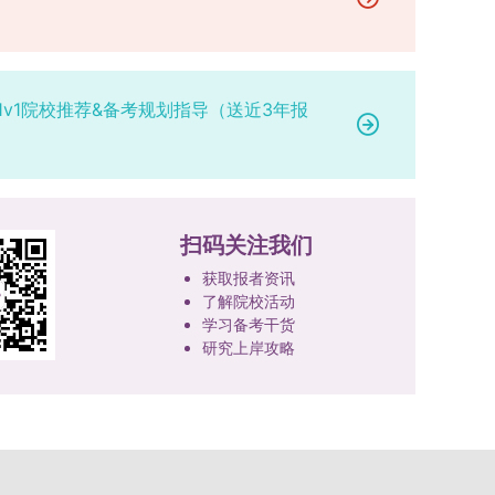
研究。学校还设立“香樟学术讲坛”，拓展学生学术
高者优先；若该科目成绩仍相同，则比对复试
网上公示，并完成体检、政审、调档等程序后，学
成填报。填报信息需与获奖证书内容完全一致，重
视野。通过系列改革，研究生科研创新与学科竞赛
中“英语”科目的成绩，以成绩高者为优先录取对
院将向合格考生寄发录取通知书。
点包含参赛年份、竞赛全称、竞赛类别（从系统预
成果丰硕：2024年，研究生以第一作者发表的三
象。5. 复试应试要求为保障复试工作的严肃性与
设列表中选择，具体分类可参考相关说明，无对应
检索论文占比达91.55%；在“中国研究生创新实践
规范性，考生在参加笔试和面试时，必须携带本人
选项时选择“其他”，并在竞赛名称中详细标注）、
1v1院校推荐&备考规划指导（送近3年报
大赛”等赛事中，获国家级奖项30余项、省级奖项
身份证及学生证原件，以便工作人员进行身份核
获奖等级等核心信息。获奖级别分为国际级、国家
200余项。（一）推进分类培养与课程体系建设学
验。未按要求携带有效证件的考生，将无法进入考
级、省部级三类，获奖等级分为特等奖、一等奖、
校根据学术学位与专业学位不同定位，构建差异化
场参与考核，由此产生的后果由考生自行承担。6.
二等奖。若获奖证书注明指导教师信息，需完整填
的课程与培养体系，强化学术型人才的理论素养和
其他说明与咨询渠道本方案中未明确提及的相关事
写指导教师姓名、排名及具体分工；同一竞赛同一
专业型人才的实践能力。（二）加强产教融合与平
宜，均以海南大学教务处发布的自主选择专业相关
奖项有多名研究生共同参与的，由其中1名研究生
台建设通过科技小院、联合培养基地等载体，推动
扫码关注我们
文件及后续通知为准。考生若在报名及备考过程中
负责统一登记，同时按证书上的姓名顺序填写所有
校企、校所协同育人，提升研究生解决实际问题的
有疑问，可联系学院选拔工作领导小组秘书咨询，
获取报者资讯
参赛成员及排名，其他成员无需重复填报，系统将
能力。案例库与优质课程建设为高质量教学提供支
确保及时获取准确信息。
了解院校活动
自动关联显示相关信息；团队中包含非本校研究生
撑。（三）支持科研创新与学术交流学校设立专项
学习备考干货
的，需在备注栏明确说明。附件材料需上传获奖证
科研基金，举办高水平学术讲座，鼓励研究生参与
研究上岸攻略
书的彩色扫描件。（四）学术交流活动登记细则研
创新实践。近年来，研究生在论文发表与学科竞赛
究生参与的国内外学术交流活动，包括参加学术会
方面取得一系列突破，体现了培养质量的显著提
议听会、本人在会议上作报告及参与科考活动等，
升。
均需在系统“学术活动信息维护”菜单进行登记。附
件材料需将活动证明相关文件（含会议通知、活动