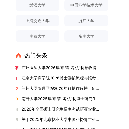
对论文展开评议，在肯定论文质量的同时，也提出
间登录国家推荐免试服务系统完成志愿填报。硕博
关证明材料的PDF版本，相关审核人员将通过系统
究生规模增长达211%。在招生宣传方面，学校构
间、考试科目、考场分布及相关要求，以《关于做
武汉大学
中国科学技术大学
改，须在报名截止前重新填报。三、选拔与录取1.
了若干修改建议，并就如何进一步聚焦关键科学问
连读与申请-考核制考生需登录上海交通大学研招
进行线上审核。（一）学术论文登记细则学术论文
建了“网络宣传+AI智能咨询+现场答疑”三位一体的
好2025-2026学年第1学期自主选择专业选拔考核
资格审查学院将依据网上报名信息及寄达的申请材
题、加强理论阐释深度等方面给予了指导。三、答
网报名系统，选择“国家实验室联培专项”，并选定
包含期刊论文与会议论文两类，研究生需在系
招生宣传平台，持续推进招生模式改革。2024年
准备工作的通知》（海大本[2025]17号）文件中
料进行资格审查，核实考生报考资格、材料完整性
上海交通大学
浙江大学
辩结果与培养意义（一）答辩结果经答辩委员会充
名录内交大导师。（三）报名时间节点本科直博生
统“论文发表信息维护”板块完成信息填报。该板块
起全面推行“申请-考核”制博士招生，2025年进一
的明确规定为准，考生可随时关注学校教务处发布
及缴费情况。审查结果预计于2025年12月下旬在
分讨论、集体评议及无记名投票，一致认为文枚的
报名以学校通知为准；硕博连读与申请-考核制设
中标注为红色的字段为必填项，填报时须确保信息
步拓展“直博”“硕博连读”等多元招生渠道。在学科
的官方信息。（二）学院自主复试安排复试是衡量
学院网站公布。2.材料评议学院将组织专家组对通
博士学位论文研究思路清晰、内容充实、调研扎
两批报名，第一批截止时间为2025年12月15日，
南京大学
东南大学
真实准确、完整规范，若出现空项或错填情况，将
专业调整方面，学校实施存量专业优化行动，压缩
考生综合能力与专业适配度的关键环节，我院将从
过资格审查的考生材料进行评议并打分，满分为
实、写作规范、结论可靠，且已完成足量研究工
第二批为2026年3月15日至4月20日，具体时间以
直接导致审核不通过。论文统计遵循以下原则：对
或撤销生源不足专业，将非全日制招生计划向需求
考核方式、时间、地点等多方面做好细致安排，确
100分。评议结果预计于2026年1月中上旬公布。
作，符合博士学位授予要求，同意通过博士学位论
报考学院通知为准。（四）材料提交申请人须按学
于SCI、EI、ISTP、CSCD、CSSCI、A刊、B刊等
旺盛的学科倾斜；同时加快推进急需学科专业建
保考核结果客观准确。1. 复试考核构成复试成绩由
学院将根据材料评议成绩及招生计划，确定进入复
热门头条
文答辩。文枚由张连刚教授指导完成学业，其答辩
校及报考学院要求，如实提交全部申请材料并完成
高水平论文，仅统计以桂林理工大学为第一署名单
设，陆续开展“生物与医药”“低空技术与工程”等新
笔试与面试两部分组成，具体占比为：笔试成绩占
试的考生名单。同等学力报考者须参加学校统一组
通过标志着西南林业大学农林经济管理专业诞生首
线上报名程序。六、考核与录取考核工作由上海交
位，且研究生为第一作者，或导师为第一作者、研
兴专业招生。学校还深化科教融合，单列专项招生
复试总成绩的40%，面试成绩占复试总成绩的
广州医科大学2026年“申请-考核”制招收博士研究生报考公告
织的政治理论考试，具体时间地点另行通知，成绩
位博士毕业生。待学校学位评定委员会审议通过
通大学相关学院与苏州实验室联合组织，具体考核
究生为第二作者的论文；在Nature、Science、
计划，与中国科学院昆明植物研究所、西双版纳热
60%。（1）笔试：以英语能力测试为核心，重点
合格线为60分。非同等学力考生无需参加。3.复
后，她也将成为云南省该专业首位获得博士学位的
形式、内容及流程以学院后续公布的方案为准。录
江南大学商学院2026博士选拔流程与报考条件汇总
1
Cell三大顶刊及其子刊发表的论文，不受作者排名
带植物园等科研机构开展联合培养，探索跨学科、
考查考生的英语阅读理解、书面写作及英汉互译能
试安排复试环节将对考生的思想品德、专业素养、
研究生。（二）学科建设意义此次博士论文答辩的
取时将对考生进行全面考察，学术能力与思想品德
限制，只要署名单位包含桂林理工大学均纳入统计
跨机构的研究生培养新机制。（一）推进招生制度
力，全面评估其英语综合应用水平。（2）面试：
兰州大学管理学院2026年硕博连读博士研究生招生“申请-考核”实施方案
2
外语能力、创新意识及综合素质进行全面考察。复
顺利完成，是学院在农林经济管理博士研究生培养
并重，报名及考核期间有违规或学术不端行为者将
范围。其中，被SCI、EI、ISTP收录的论文，需额
改革与生源质量提升学校建立多元化招生宣传与咨
采用综合面试形式，考核内容涵盖中英文自我介
试分为笔试与面试两部分：笔试科目为“经济学综
方面取得的重要进展，反映了该学位点建设已初见
按有关规定处理。七、其他事项（一）入学时间预
南开大学2026年“申请-考核”制博士研究生招生录取工作实施细则
3
外提供检索证明，论文全文与检索证明须合并为单
询平台，提升生源质量。推行“申请-考核”制博士
绍、综合素养评估（包括逻辑思维、沟通表达、应
合”，适用于理论经济学与应用经济学各专业，形
成效。这一成果不仅体现了学科建设的新突破，也
计为2026年春季或秋季学期。（二）费用与奖助
个PDF文件上传。不同类型论文需提交的附件材料
招生，并拓展直博与硕博连读渠道，增强招生方式
变能力等）以及专业认知程度（包括对目标专业的
2026年全国硕士研究生招生考试新疆农业大学报考点网上确认公告
4
式为闭卷，时长为3小时，满分100分。面试环节
为未来农林经济管理学科的持续发展、学术交流与
学费标准按上海交通大学相关规定执行；学生在读
如下：1. 被SCI、EI、ISTP、SSCI、A&HCI来源期
的灵活性与针对性。（二）优化学科专业布局通过
了解、学习规划等），全方位判断考生是否具备进
要求考生准备10—15分钟的PPT报告，内容应涵盖
合作注入了新的活力。
期间享受学校与实验室共同提供的奖助学金待遇。
关于2025年北京林业大学中国科协青年科技人才培育工程博士生推荐工作的通知
5
刊收录的论文：需按“检索证明（如有）+分区报告
撤销合并低效专业、加强社会急需学科建设，学校
入目标专业学习的潜力。2. 复试时间安排复试时
个人科研经历、研究成果及博士阶段研究设想等。
（三）住宿安排课程学习阶段由学校协调住宿；进
（如有）+论文全文（必备）”的顺序合并材料；2.
不断优化学科结构。面向国家战略和产业需求，加