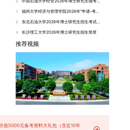
间初步定于2026年1月6日（星期二）下午，具体
中国石油大学经管2026年博士研究生报考通知
6
复试成绩按百分制计算，笔试与面试成绩各占
入实验室科研阶段后，由苏州实验室统筹安排住
在国内核心期刊发表的论文：需上传论文全文扫描
快布局新兴交叉学科，推动学科专业体系动态优
时段划分如下：（1）笔试时段：14:30—15:30，
50%，计算公式为：复试成绩 = (笔试成绩 + 面试
宿。（四）未尽事宜参照上海交通大学2026年博
福州大学经济与管理学院2026年“申请-考核”制招收攻读博士学位研究生相关要求
7
件；3. 已收到正式录用通知但尚未刊发的论文：
化。（三）深化科教融合与协同育人学校与高水平
时长60分钟；（2）面试时段：15:50—17:50，时
成绩) ÷ 2。复试成绩低于60分者不予录取。同等
士研究生招生章程及相关细则执行。相关推荐：上
需提交包含明确卷期号的录用通知原件及论文录用
科研机构共建联合培养平台，打破传统院系壁垒，
长120分钟。若因报名人数调整或其他特殊情况需
东北石油大学2026年博士研究生招生考试实施细则
8
学力考生复试期间须加试两门本专业硕士学位主干
海市复旦大学MBA 华东理工大学MBA 浙江省
稿。（二）科研奖励、专利及专著登记细则科研奖
促进科研资源与人才培养深度融合，提升研究生的
变更时间，学院将通过官方渠道提前通知所有考
课程，考试形式为笔试，具体科目见复试通知。4.
浙江工业大学MBA
长沙理工大学2026年博士研究生招生简章
9
励与专著（含软件著作权、学术专著）需已正式获
科研创新能力与实践能力。三、深化培养模式改
生。3. 复试地点安排本次复试的举办地点为海南
思想政治与品德考核复试期间将同步进行思想政治
得或出版，专利成果可包括处于申请中、已受理及
革，提升研究生教育质量西南林业大学将教育、科
大学观澜湖校区。考虑到最终报名人数可能影响考
推荐视频
素质和品德考核，重点考察考生的政治态度、道德
已授权三种状态。研究生需通过系统“科研成果信
技、人才协同发展的理念贯穿研究生培养全过程，
场设置，具体的笔试教室与面试房间将在报名结束
品质、诚信状况、遵纪守法表现等。拟录取名单确
息维护”菜单进行填报，每一项成果对应的所有证
着力提升人才自主培养质量。学校实行学术学位与
后，通过学院官网或班级通知等方式另行公布，请
定后，学院将向考生所在单位调取人事档案及现实
明材料均需整合为单个PDF文件上传。各类成果附
专业学位研究生分类培养，优化前者课程体系的理
考生密切关注。4. 综合成绩核算与录取规则考生
表现材料进行复核。考核不合格者不予录取。四、
件材料要求如下：1. 科研奖励及竞赛获奖：仅限省
论深度，强化后者课程的应用性与实践性。在产教
的最终综合成绩采用“初试+复试”加权计算方式，
录取办法1.考生总成绩由材料评议成绩和复试成绩
部级及以上级别奖励，需上传包含获奖者姓名的荣
融合方面，学校出台《科技小院管理办法》《研究
其中学校统一初试成绩占比50%，学院复试总成绩
加权得出，具体计算公式为：总成绩 = 材料评议
誉证书或奖状彩色扫描件；2. 学术专著：需上传
生联合培养基地建设管理办法》等文件，明确产学
占比50%。综合成绩核算完成后，将按分数从高到
成绩 × 50% + 复试成绩 × 50%。2.录取工作坚
封面、编者信息页、目录及封底的完整扫描件；3.
研一体化培养定位。目前已建成8个省级科技小
低进行排序，需要特别注意的是，初试成绩未达到
持“全面衡量、择优录取、保证质量、宁缺毋滥”原
国家授权专利：包括发明专利、实用新型专利、外
院，其中2个获省级专项资金支持。专业学位案例
及格线的考生，将不纳入排名范围。录取工作将严
则，根据招生计划、考生总成绩、思想政治表现及
观设计专利，需上传专利受理通知书及授权证书的
库建设成效显著，1个项目入选教育部主题案例
格按照学院自主选择专业的计划名额，从排名靠前
身心健康状况等因素确定拟录取名单。3.拟录取考
彩色扫描件。（三）学科竞赛登记细则仅统计研究
库，“十四五”以来获批省级案例库项目70余项、省
的考生中依次录取。若出现综合成绩相同的情况，
生须在规定时间内提交符合要求的体检报告（二级
生作为竞赛团队负责人，参与学科竞赛（文艺、体
级优质课程近50门。2025年，学校专项投入60余
将按以下顺序进行成绩比对，确定最终录取名次：
甲等及以上医院或四川大学校医院出具），体检标
育类竞赛除外）并获得省部级三等奖及以上奖励的
万元设立研究生科研创新基金，支持学生开展前沿
价值5000元备考资料大礼包（含近10年
第一步比对初试科目中“高等数学B”的成绩，成绩
准按教育部及学校相关规定执行。4.拟录取名单经
成果，研究生需在系统“学科竞赛信息维护”菜单完