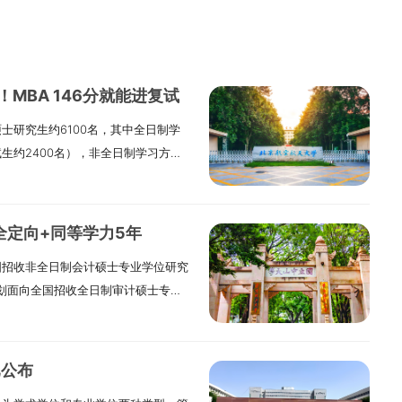
MBA 146分就能进复试
士研究生约6100名，其中全日制学
生约2400名），非全日制学习方式
就业类别考生）。一、报考条件与要求
具有推荐免试资格的考生，需符合
含博士）相关要求》，并按照要求完成
全定向+同等学力5年
参加全国硕士研究生招生统一考试的考
国招收非全日制会计硕士专业学位研究
公共管理和125601工程管理专业），须
，计划面向全国招收全日制审计硕士专业
国家承认的本科毕业学历的人员，或已
）50人（含推荐免试生）。上述招生计划
2）国家承认学历的应届本科毕业生
招生计划下达情况，招生计划数存在
成人高等学历教育等应届本科毕业
人数为准。二、报考条件（一）中华
校就读届时可毕业的本科生。必须在
已公布
领导，品德良好，遵纪守法。（三）
毕业证书，或教育部留学服务中心出具