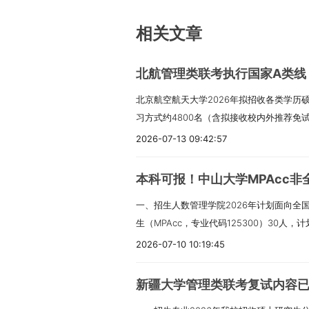
相关文章
北航管理类联考执行国家A类线！
北京航空航天大学2026年拟招收各类学历硕
习方式约4800名（含拟接收校内外推荐免试
约1300名（非全日制学习方式仅招收定向
2026-07-13 09:42:57
（一）推荐免试经本科毕业学校选拔并确认
《北航接收推荐免试攻读2026年研究生（
本科可报！中山大学MPAcc非
各项报考流程。（二）全国统一考试1.报名
一、招生人数管理学院2026年计划面向全
生（不含报考125100工商管理、125200
生（MPAcc，专业代码125300）30人
符合下列学业水平条件之一：（1）已具有
学位研究生（MAud，专业代码125700
获硕士、博士研究生学历或学位的人员。（
2026-07-10 10:19:45
是初步计划，根据考生报考情况和学校实际
（含普通高校、成人高校、普通高校举办的
调整的可能，各类招生人数以最终实际录取
生）及自学考试、网络教育和国（境）外高
新疆大学管理类联考复试内容
人民共和国公民。（二）拥护中国共产党的
2026年入学报到前，取得国家承认的本科