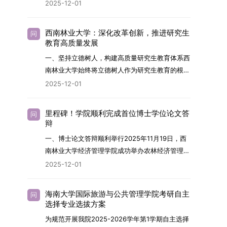
2026年，学院博士研究生招生全面实行“申请-考
2025-12-01
究与技术开发工作的未来领军人才。二、招生安排
核”机制。本年度计划招收博士研究生27名，具体
（一）招生学科范围涵盖材料科学与工程
导师招生计划详见学院官网发布的《四川大学经济
（0805）、化学（0703）、电子科学与技术
西南林业大学：深化改革创新，推进研究生
问
学院2026年博士生招生专业目录》。实际录取人
教育高质量发展
（0809）、材料与化工（0856）、机械
数将根据国家最终下达的招生计划及考生报名情况
（0855）、电子信息（0854）等相关专业。
一、坚持立德树人，构建高质量研究生教育体系西
进行适当调整。除国家专项计划外，我院招收定向
（二）招生名额2026年度具体招生规模以国家最
南林业大学始终将立德树人作为研究生教育的根本
就业考生的比例原则上不超过总计划的5%。全日
终下达计划为准，首批拟招收联合培养博士生16
任务，积极响应“教育强国，研究生教育何为”的时
2025-12-01
制定向就业考生在基本修业年限内须全脱产在校学
名。具体招生院系及导师信息请见相关名录。
代命题。学校全面贯彻党的教育方针，以高质量党
习。二、报考流程（一）报名资格1.申请人应拥护
（三）选拔途径共设置三种选拔方式，包括本科直
建引领研究生思想政治教育，修订并印发了《研究
中国共产党的领导，品德良好，遵纪守法，身心健
里程碑！学院顺利完成首位博士学位论文答
问
博、硕博连读与申请-考核制，将根据考生综合素
生导师立德树人职责实施细则（2025年修
辩
康，并满足《四川大学2026年博士研究生招生章
质择优录取。（四）培养类别全部为全日制非定向
订）》，推动导师发挥示范作用，引导学生树立德
程》中列出的各项基本条件。2.具备较强的科研能
一、博士论文答辩顺利举行2025年11月19日，西
就业博士研究生。三、培养模式与学位管理（一）
才兼备、科技报国的远大志向，增强社会责任感和
力，并展现出良好的科研发展潜力。3.提交两份由
南林业大学经济管理学院成功举办农林经济管理专
学籍管理联合培养学生学籍隶属于上海交通大学，
人文关怀，促进个人成长与国家战略需求深度融
正高级职称专家亲笔书写的推荐信，专业领域需与
业首届博士研究生学位论文答辩会。答辩地点设于
基本修业年限按该校研究生学籍管理办法执行。
2025-12-01
合。同时，学校制定《关于进一步加强研究生教育
报考专业相关，其中一份必须由报考导师出具。4.
学院303会议室，博士生文枚就其博士学位论文进
（二）培养阶段划分培养过程分为两个主要阶段：
管理工作的实施意见》，强化学风建设，深化科研
以同等学力身份报考者，其科研成果须同时符合以
行了汇报与答辩。答辩委员会由多位知名专家组
第一阶段于上海交通大学完成课程学习；第二阶段
诚信与学术道德教育，弘扬科学精神。学校坚
海南大学国际旅游与公共管理学院考研自主
问
下两项要求：①以第一作者身份在报考学科领域
成。北京林业大学陈建成教授担任主席，委员包括
进入苏州实验室，依托其重大科研任务开展课题研
选择专业选拔方案
持“五育并举”育人理念，通过德育铸魂、智育启
内发表期刊文章，其中至少1篇为A级、1篇为B级
云南财经大学熊德平教授、杨增雄教授、李亚波教
究与学位论文工作。（三）学历学位授予学生在规
智、体育强身、美育润心、劳育践行，全面培养能
为规范开展我院2025-2026学年第1学期自主选择
（期刊等级依据《四川大学哲学社会科学期刊与应
授，以及昆明理工大学冯朝睿教授。文枚的博士论
定年限内达到上海交通大学毕业及学位授予要求