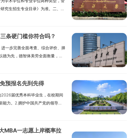
分为学术学位和专业学位两种类型，管
检要求。（四）考生学业水平必须符
格无效。（3）已经获得国家承认学历
士研究生招生专业目录》为准。二、招
科毕业生（含普通高校、成人高校、普
报考。（4）获得国家承认的高职（专
治区实际下达的招生计划为准。招生专
毕业生）及自学考试和网络教育届时
足以下两个条件的考生，可按本科毕业
生录取人数将根据正式下达的招生计
得国家承认的本科毕业证书或教育部
学校辅修过所报考专业本科的全部主干
科发展需要做适当调整。“退役大学生
认证书》。2.具有国家承认的大学本
在所报考专业领域的有关核心期刊上以
，三条硬门槛你符合吗？
（含南疆高校教师专项）”等专项招生
（大专）毕业学历或大学本科结业
述（3）、（4）类报考考生，参加复
，进一步完善全面考查、综合评价、择
规定为准。三、学制及学习方式我校
上工作经验（以同等学力身份报考我校
报考须在报名前征得所在培养单位同
以德为先，德智体美劳全面衡量，紧
研究生学习方式分为全日制和非全日
出具的所报考专业8门以上本科主干课
管理部门同意报考的函件。4.报考
展战略，优化学风，提高生源质量。
的政策和标准。非全日制硕士研究生
前须经报考单位审核通过，除复试外
公共管理（MPA）专业和125601工程管
保质保量完成接收过程中的各项工作，
一）报名参加全国硕士研究生招生考
硕士、博士研究生学历或学位的人员。
（1）国家承认本科学历的毕业生，大
平稳有序开展。二、组织实施1.学校研
和国公民。2.拥护中国共产党的领导，
及以上学籍。在读研究生（非应届
（2）获国家承认的高职（专科）毕业
推免预报名先到先得
领导和管理，统筹组织宁夏大学复试
国家和招生单位规定的体检要求。4.
报考，复试通过后，须从所在培养单
工作经验。（3）获硕士、博士研究生
的2026届优秀本科毕业生，在校期间
决策部署。2.各学部成立研究生招生
）国家承认学历的应届本科毕业生（含
）持境外获得的学历学位证书报考
5.报考“少数民族高层次骨干人才计
新能力。2.拥护中国共产党的领导，
部长担任，监督小组组长由书记担
高等学历教育等应届本科毕业生）及
（境）外学历学位认证书》，资格审
林、湖北、四川或贵州的在职考生，报
规范。3.身心健康，符合国家规定的
接收复试的各项工作，并开展监督检
生录取当年入学前必须取得国家承认
（七）我校学习方式为“非全日制”的
头，报考类别为“定向就业”类别，考生
以上条件外，需具有博士生培养潜质。
组，小组组长由院长担任。学院负责制
的《国（境）外学历学位认证书》，
”的考生报考。一经录取后，不得变更
协议。6.报考“退役大学生士兵计
年拟招收推荐免试硕士研究生的招生专
括复试程序、复试内容、复试成绩计
大学本科毕业学历的人员。（3）获得
学位证书和考试身份的真实性，一经
大MBA一志愿上岸概率拉
出现役，且符合硕士研究生报考条件
25400国际商务120100管理科学与工
。细则经学院党政联席会议讨论确定
年以上的人员，以及国家承认学历的本
取消准考、录取或入学资格，已入学