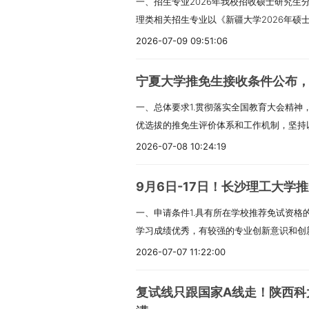
一、招生专业2026年我校招收硕士研究生
身体健康状况符合国家和中山大学规定的体
的国（境）外学历学位认证书，否则录取资
理类相关招生专业以《新疆大学2026年硕
合下列条件之一：1.国家承认学历的应届本
的本科结业生，可按本科毕业同等学力身份
生计划2026年我校招生计划以教育部和自
通高校举办的成人高等学历教育等应届本科
2026-07-09 09:51:06
科）毕业学历满2年及以上人员，并同时满
业目录中所列计划为预计招生人数，实际招
可毕业本科生。考生录取当年入学前必须取
同等学力身份报考：a.在全日制普通高等
划、实际录取的推免生人数、生源情况及学
留学服务中心出具的《国（境）外学历学位
课程（需加盖辅修学校教务处公章）；b.
宁夏大学推免生接收条件公布
士兵计划”和“少数民族高层次骨干人才计划
科毕业学历的人员；或获得国家承认的高职
第一作者发表过一篇（含）以上文章。2.上
一、总体要求1.贯彻落实全国教育大会精神
计划，招生政策以教育部及新疆教育厅相关
后，达到大学本科毕业同等学力并有5年以
试时需要加试两门专业课。3.在读研究生
优选拔的推免生评价体系和工作机制，坚持
硕士研究生各专业基本学制均为三年。硕士
的考生，须有国家考试机构或高校教务部门
意，网上确认前应提交在读学校研究生培养
紧围绕立德树人根本任务，积极服务国家发
制，考试招生依据国家统一要求，执行相同
2026-07-08 10:24:19
程成绩证明，并具备一定的科研能力，报考
125100工商管理（MBA）专业、125200
2.坚持综合评价，精心组织、周密安排，
仅招收在职定向就业人员。四、报考条件（
还须加试两门本科专业基础课）。3.已获
理（MEM）专业，须符合下列条件之一：
确保2026年推免工作公平、公正、公开，
试的人员，须符合下列条件：1.中华人民共
（五）中山大学不允许研究生同时拥有两个
学本科毕业后有3年（含）以上工作经验。
9月6日-17日！长沙理工大学
究生招生委员会负责全校研究生招生工作的
品德良好，遵纪守法。3.身体健康状况符合
生）须在报名前征得所在培养单位同意方可
学历或大学本科结业后，有5年（含）以上
一、申请条件1.具有所在学校推荐免试资格
录取各项工作，对研究生招生工作事项进行
考生学业水平必须符合下列条件之一：（1
位退学后，方可获得我校拟录取资格。（六
学历或学位后，有2年（含）以上工作经验。
学习成绩优秀，有较强的专业创新意识和创
工作领导小组和监督小组，领导小组组长由
普通高校、成人高校、普通高校举办的成人
者，须取得教育部留学服务中心出具的《国
划”专项的考生，须为生源地为内蒙古、吉
品德良好，遵纪守法，诚实守信，恪守学术
任。学部负责组织、指导各学院做好推免生
2026-07-07 11:22:00
自学考试和网络教育届时可毕业本科生。考
查时须提交认证报告，否则录取资格无效。
考专业代码须为02、03、07、08或12开
体检要求。4.申请直博生的学生，除满足
查。3.各学院成立推免生接收复试工作小
的本科毕业证书或教育部留学服务中心出具
招生专业方向只接受报考类别为“定向就业
需有定向就业单位，并签订相关定向就业培养
二、招收专业（一）经济与管理学院2026
订本单位推免生接收工作实施细则，细则包
否则录取资格无效。（2）具有国家承认的
录取信息中的就业方式。考生须承诺学历、
复试线只跟国家A线走！陕西科
划”专项的考生，应为高校学生应征入伍退
业如下：020200应用经济学025100金融0
算方法以及各环节组织实施方案的具体规定
国家承认的高职高专毕业学历后满2年或2
查证为不属实或不符合我校招生要求的，将