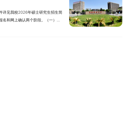
生士兵计划”，按要求填报本人入伍前
拟招收推荐免试硕士研究生总人数为170
网站公布，同时做好复试期间突发事
（4）已获硕士、博士研究生学历或学
考点1.考生须根据教育部、各省级招
于10月底前（时间仅供参考，具体以
详见我校2026年硕士研究生招生简
进行动态调整。招生专业和招生人数
、接收条件1.拥护中国共产党的领
士研究生再次报考硕士研究生。
初试考场由考生网报时选定的报考点
准书》和《退出现役证》复印件。7.
报名和网上确认两个阶段。（一）网
硕士研究生招生简章》为准。（二）经
为社会主义现代化建设服务，遵纪守
管理（125200）、工程管理硕士中
读学校所在地省级教育招生考试机构指
区域自治地方，且定向就业单位为原
年10月10日至10月13日，每天9：
业如下：020200应用经济学
免试硕士研究生资格的优秀应届本科毕
400）专业学位硕士研究生招生考试的
其他考生应选择工作或户籍所在地省
受少数民族照顾政策。申请享受少数
日至10月27日，每天9：00至22：
博生总额原则上不超过上年度该专业招生
学能力、实践能力和创新能力。4.身
第1、2、3各项的要求。2.本科毕业
报名和网上确认手续。具体要求请查
策。8.服役期间获得三等战功、二等
生招生信息网”浏览报考须知，并按教
申请人在规定时间内登录“长沙理工大
求。四、接收计划1.宁夏大学所有硕
高职（专科）毕业学历或本科结业后，
的考生须符合公告的接收考生范围。不
士研究生招生考试报考条件的退役人
的网上公告要求报名及缴费。报名期
申请报名编号，再填写申请并提交。各
统中公布的信息为准。2.我校以下一
验；或获得硕士、博士研究生学历或学
地省（市）招办和报考点的规定，选
考程序（一）网上报名于10月中下旬
报报名信息，但每位考生只能保留一
复试名单，具体安排以各学院通知为
、物理学、生物学、畜牧学、水利工
业学位研究生相关考试招生政策同时按
、提交证明材料不符合要求，造成后
发布的最新通知为准）登录中国研究
改报名信息。3.报考陕西科技大学的
“全国推荐免试攻读研究生信息公开管
学工程与技术，具体以推免服务系统
业学位研究生教育的意见》（教研
生本人承担。（二）网上报名要求全
要求，填写报考信息，并按照所选择
这些事项：（1）考生要按照要求如
和报考专业。按照预报名拟接收的专业
学校当年博士招生总计划的20%。
（一）推荐免试生报名具有推荐免试资
上确认两个阶段。所有参加硕士研究
间，考生可自行修改或重新填报报名
如果因为考生个人原因，网报信息填
自动放弃。届时，我校将在推免服务
生的推免生，请在推免服务系统开通后及
全国推荐免试攻读研究生信息公开管理
上报名和网上确认，签署《考生诚信
北航“140300设计学”参加全国统
者录取的，后果由考生自己承担。
应在规定时间内按要求接受并确认，
2.我校将通过推免服务系统向进入复
单位录取的推免生，不得再报名参加当
办。考生应当认真了解并严格按照报
报考点。选择北航报考点且符合北航
及复试科目：登录“中国研究生招生信
学在规定时间内登录“推免服务系
尽快登录系统进行确认。3.推免生接
、二等功以上奖励或者二级以上表
符合报考条件及相关政策要求，或因
间（时间仅供参考，具体以学校当年
专业目录”查询系统，在网上报名时选择
行先申请先审核的原则，择优选拔。申
材料：身份证、学生证（学历学位证
的退役人员，可申请免初试攻读硕士
不能网上确认、考试或录取的，后果
要求进行网上支付初试费。（二）网
代码及名称填在“备用信息1”里面。
系统向符合条件的申请人发送复试通
成绩单、获奖证书、发表论文的原件
网上报名和网上确认两个阶段。所有
10月10日至10月13日，每天9：00
考生（推免生除外），须在10月中下旬
个人信息，对本人受到的奖惩情况，特
免服务系统进行确认，并及时与报考
申请直博的考生还须提交《宁夏大学
时间内进行网上报名，并在网上确认
日至10月27日，每天9：00至22：
年发布的最新通知为准）浏览“中国研
生考试、全国硕士研究生招生考试、
时需交验以下材料（预报名的同学将
博士学位研究生报名登记表》及2名所
同时按规定缴纳报考费，逾期不再补
2.考生应在上述规定时间登录“中国研
”，查看有关确认事宜；选择非北航报