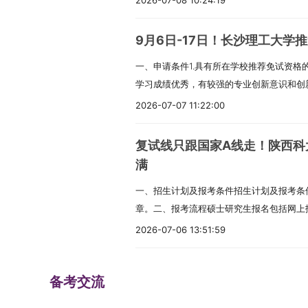
2026-07-08 10:24:19
程成绩证明，并具备一定的科研能力，报考
125100工商管理（MBA）专业、125200
2.坚持综合评价，精心组织、周密安排，
仅招收在职定向就业人员。四、报考条件（
还须加试两门本科专业基础课）。3.已获
理（MEM）专业，须符合下列条件之一：
确保2026年推免工作公平、公正、公开，
试的人员，须符合下列条件：1.中华人民共
（五）中山大学不允许研究生同时拥有两个
学本科毕业后有3年（含）以上工作经验。
9月6日-17日！长沙理工大学
究生招生委员会负责全校研究生招生工作的
品德良好，遵纪守法。3.身体健康状况符合
生）须在报名前征得所在培养单位同意方可
学历或大学本科结业后，有5年（含）以上
一、申请条件1.具有所在学校推荐免试资格
录取各项工作，对研究生招生工作事项进行
考生学业水平必须符合下列条件之一：（1
位退学后，方可获得我校拟录取资格。（六
学历或学位后，有2年（含）以上工作经验。
学习成绩优秀，有较强的专业创新意识和创
工作领导小组和监督小组，领导小组组长由
普通高校、成人高校、普通高校举办的成人
者，须取得教育部留学服务中心出具的《国
划”专项的考生，须为生源地为内蒙古、吉
品德良好，遵纪守法，诚实守信，恪守学术
任。学部负责组织、指导各学院做好推免生
2026-07-07 11:22:00
自学考试和网络教育届时可毕业本科生。考
查时须提交认证报告，否则录取资格无效。
考专业代码须为02、03、07、08或12开
体检要求。4.申请直博生的学生，除满足
查。3.各学院成立推免生接收复试工作小
的本科毕业证书或教育部留学服务中心出具
招生专业方向只接受报考类别为“定向就业
需有定向就业单位，并签订相关定向就业培养
二、招收专业（一）经济与管理学院2026
订本单位推免生接收工作实施细则，细则包
否则录取资格无效。（2）具有国家承认的
录取信息中的就业方式。考生须承诺学历、
复试线只跟国家A线走！陕西科
划”专项的考生，应为高校学生应征入伍退
业如下：020200应用经济学025100金融0
算方法以及各环节组织实施方案的具体规定
国家承认的高职高专毕业学历后满2年或2
查证为不属实或不符合我校招生要求的，将
满
者。考生网上报名时须选择填报“退役大学
程120200工商管理学125300会计全校
后，经学部汇总报研究生院审核，通过后在
科结业生，按本科毕业同等学力身份报考。
的取消学籍。三、报考点及考试报名（一）报
的入学信息以及入伍、退役等相关信息，并
一、招生计划及报考条件招生计划及报考条件
人左右，各专业拟招收人数将根据报考情况
件应急预案处理办法，提前做好应对准备。三
位的人员。我校不接收在校硕士研究生和博
办、报考点的规定选择符合要求的报考点，
学校当年发布的通知为准）提交本人《入伍批
章。二、报考流程硕士研究生报名包括网上
最终以学校公布的《长沙理工大学2026年
导，坚持正确的政治方向，热爱祖国，愿意
（二）报名参加工商管理（125100）、公共
安排。2.应届本科毕业生原则上应选择就
报名时工作单位和户籍在国务院公布的民族
上报名阶段1.网上报名时间网上预报名：2025
济与管理学院2026年拟招收直博生的招生专
法，品行端正，身心健康。2.已获得推荐
2026-07-06 13:51:59
的工程管理（125601）和旅游管理（125
定的报考点办理网上报名和网上确认手续；
单位的少数民族在职人员考生，可按规定享
00至22：00。网上报名：2025年10月16
120200工商管理学各学院各专业接收直
业生。3.本科阶段成绩优良，具有较强的自
人员，须符合下列条件：1.符合第（一）条中
级教育招生考试机构指定的报考点办理网上
民族照顾政策的考生，不再享受初试加分政
00。2.考生应在规定时间内登录“中国研究
计划的15%。三、申请程序（一）预报名1.
体健康状况符合国家和招生单位规定的体检要
后有3年以上工作经验；或获得国家承认的
阅各报考点公告。3.选择中山大学报考点
功以上奖励或者二级以上表彰，符合全国硕
备考交流
育部、省级教育招生考试管理机构、报考点
学接受推荐免试研究生网上申请系统”，先
士专业均可接收推免生，具体以推免服务系
达到本科毕业同等学力并有5年以上工作经
符合中山大学报考点要求的考生，请按照当
员，可申请免初试攻读硕士研究生。二、报
间，考生可自行修改网上报名信息或重新填
学院对推免生的预报名信息进行初审，确定
级学科博士学位授权点可接收直博生：数学
位后有2年以上工作经验。工商管理硕士专
择其他报考点。因考生个人原因错选报考点
（时间仅供参考，具体以教育部及学校当年