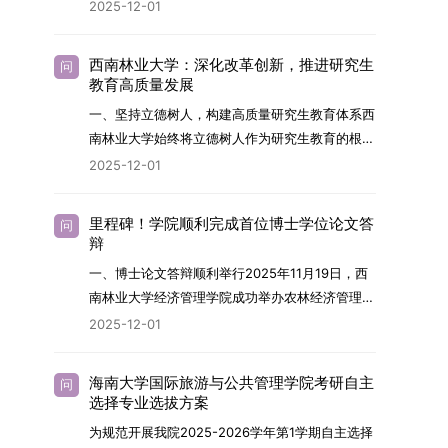
2026年，学院博士研究生招生全面实行“申请-考
2025-12-01
究与技术开发工作的未来领军人才。二、招生安排
核”机制。本年度计划招收博士研究生27名，具体
（一）招生学科范围涵盖材料科学与工程
导师招生计划详见学院官网发布的《四川大学经济
（0805）、化学（0703）、电子科学与技术
西南林业大学：深化改革创新，推进研究生
问
学院2026年博士生招生专业目录》。实际录取人
教育高质量发展
（0809）、材料与化工（0856）、机械
数将根据国家最终下达的招生计划及考生报名情况
（0855）、电子信息（0854）等相关专业。
一、坚持立德树人，构建高质量研究生教育体系西
进行适当调整。除国家专项计划外，我院招收定向
（二）招生名额2026年度具体招生规模以国家最
南林业大学始终将立德树人作为研究生教育的根本
就业考生的比例原则上不超过总计划的5%。全日
终下达计划为准，首批拟招收联合培养博士生16
任务，积极响应“教育强国，研究生教育何为”的时
2025-12-01
制定向就业考生在基本修业年限内须全脱产在校学
名。具体招生院系及导师信息请见相关名录。
代命题。学校全面贯彻党的教育方针，以高质量党
习。二、报考流程（一）报名资格1.申请人应拥护
（三）选拔途径共设置三种选拔方式，包括本科直
建引领研究生思想政治教育，修订并印发了《研究
中国共产党的领导，品德良好，遵纪守法，身心健
里程碑！学院顺利完成首位博士学位论文答
问
博、硕博连读与申请-考核制，将根据考生综合素
生导师立德树人职责实施细则（2025年修
辩
康，并满足《四川大学2026年博士研究生招生章
质择优录取。（四）培养类别全部为全日制非定向
订）》，推动导师发挥示范作用，引导学生树立德
程》中列出的各项基本条件。2.具备较强的科研能
一、博士论文答辩顺利举行2025年11月19日，西
就业博士研究生。三、培养模式与学位管理（一）
才兼备、科技报国的远大志向，增强社会责任感和
力，并展现出良好的科研发展潜力。3.提交两份由
南林业大学经济管理学院成功举办农林经济管理专
学籍管理联合培养学生学籍隶属于上海交通大学，
人文关怀，促进个人成长与国家战略需求深度融
正高级职称专家亲笔书写的推荐信，专业领域需与
业首届博士研究生学位论文答辩会。答辩地点设于
基本修业年限按该校研究生学籍管理办法执行。
2025-12-01
合。同时，学校制定《关于进一步加强研究生教育
报考专业相关，其中一份必须由报考导师出具。4.
学院303会议室，博士生文枚就其博士学位论文进
（二）培养阶段划分培养过程分为两个主要阶段：
管理工作的实施意见》，强化学风建设，深化科研
以同等学力身份报考者，其科研成果须同时符合以
行了汇报与答辩。答辩委员会由多位知名专家组
第一阶段于上海交通大学完成课程学习；第二阶段
诚信与学术道德教育，弘扬科学精神。学校坚
海南大学国际旅游与公共管理学院考研自主
问
下两项要求：①以第一作者身份在报考学科领域
成。北京林业大学陈建成教授担任主席，委员包括
进入苏州实验室，依托其重大科研任务开展课题研
选择专业选拔方案
持“五育并举”育人理念，通过德育铸魂、智育启
内发表期刊文章，其中至少1篇为A级、1篇为B级
云南财经大学熊德平教授、杨增雄教授、李亚波教
究与学位论文工作。（三）学历学位授予学生在规
智、体育强身、美育润心、劳育践行，全面培养能
为规范开展我院2025-2026学年第1学期自主选择
（期刊等级依据《四川大学哲学社会科学期刊与应
授，以及昆明理工大学冯朝睿教授。文枚的博士论
定年限内达到上海交通大学毕业及学位授予要求