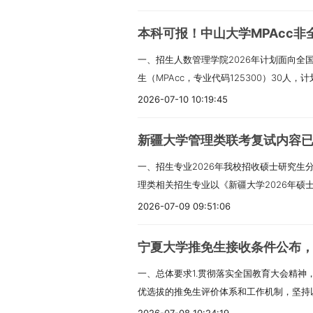
（一）推荐免试经本科毕业学校选拔并确认
《北航接收推荐免试攻读2026年研究生（
本科可报！中山大学MPAcc非
各项报考流程。（二）全国统一考试1.报名
一、招生人数管理学院2026年计划面向全
生（不含报考125100工商管理、125200
生（MPAcc，专业代码125300）30人
符合下列学业水平条件之一：（1）已具有
学位研究生（MAud，专业代码125700
获硕士、博士研究生学历或学位的人员。（
2026-07-10 10:19:45
是初步计划，根据考生报考情况和学校实际
（含普通高校、成人高校、普通高校举办的
调整的可能，各类招生人数以最终实际录取
生）及自学考试、网络教育和国（境）外高
新疆大学管理类联考复试内容
人民共和国公民。（二）拥护中国共产党的
2026年入学报到前，取得国家承认的本科
一、招生专业2026年我校招收硕士研究生
身体健康状况符合国家和中山大学规定的体
的国（境）外学历学位认证书，否则录取资
理类相关招生专业以《新疆大学2026年硕
合下列条件之一：1.国家承认学历的应届本
的本科结业生，可按本科毕业同等学力身份
生计划2026年我校招生计划以教育部和自
通高校举办的成人高等学历教育等应届本科
2026-07-09 09:51:06
科）毕业学历满2年及以上人员，并同时满
业目录中所列计划为预计招生人数，实际招
可毕业本科生。考生录取当年入学前必须取
同等学力身份报考：a.在全日制普通高等
划、实际录取的推免生人数、生源情况及学
留学服务中心出具的《国（境）外学历学位
课程（需加盖辅修学校教务处公章）；b.
宁夏大学推免生接收条件公布
士兵计划”和“少数民族高层次骨干人才计划
科毕业学历的人员；或获得国家承认的高职
第一作者发表过一篇（含）以上文章。2.上
一、总体要求1.贯彻落实全国教育大会精神
计划，招生政策以教育部及新疆教育厅相关
后，达到大学本科毕业同等学力并有5年以
试时需要加试两门专业课。3.在读研究生
优选拔的推免生评价体系和工作机制，坚持
硕士研究生各专业基本学制均为三年。硕士
的考生，须有国家考试机构或高校教务部门
意，网上确认前应提交在读学校研究生培养
紧围绕立德树人根本任务，积极服务国家发
制，考试招生依据国家统一要求，执行相同