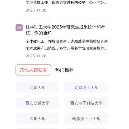
够担当民族复兴大任的高素质人才。（一）强化思
专业选拔工作，保障选拔过程的公平、公正与公
用成果分级方案》认定）；②作为主要完成人获
文选题为《加入合作社对茶农绿色生产行为的影响
的，将获发上海交通大学博士研究生毕业证书并授
想政治教育与导师队伍建设学校以党建引领为核
开，依据《海南大学普通本科学生自主选择专业管
得省部级二等奖及以上科研成果奖励（以证书为
2025-11-28
研究》，该研究立足于茶农生产经营实际，围
予博士学位。四、项目特色与支持条件（一）高水
心，将思想政治教育贯穿研究生培养全过程。通过
理办法》（海大党政办[2024]54号）及《关于做
准），其中一等奖要求排名前五，二等奖要求排名
绕“认知—采纳—转型—收益”这一主线，深入剖析
平科研平台学生可参与国家重大科研项目，接触材
修订导师立德树人职责实施细则，明确导师在研究
好2025-2026学年第1学期自主选择专业选拔考核
前三。（二）网上报名及缴费报名及缴费统一在网
合作社及其利益联结机制对茶农采纳绿色生产技术
料领域大科学装置与人工智能辅助研发平台，获得
桂林理工大学2025年研究生成果统计和考
问
生成长中的关键角色，推动形成以德为先、科研报
准备工作的通知》（海大本[2025]17号）两份核
上进行，时间为2025年11月27日上午9:00至
核工作的通知
行为的影响路径，不仅深化了合作社推动农业绿色
前沿科研训练条件。（二）优质导师资源由包括院
国的育人氛围。在加强学术规范和学风建设方面，
心文件精神，结合我院学科建设特点与教学管理实
2025年12月17日晚上10:00。考生须提前认真阅
转型的理论认识，也促进了农业经济学与生态学相
士在内的资深科研人员组成导师团队，提供高水平
全体教职工、在校研究生：为精准掌握我校研究生
学校持续开展学术诚信教育，营造风清气正的学术
际情况，特制定本实施方案。一、组建选拔工作专
读学校及学院发布的招生章程、简章及专业目录，
关研究的交叉融合，为促进茶农增收、服务双碳目
学术指导，并支持参与国际化学术交流。（三）优
学术成果产出情况，科学开展各学院研究生培养质
环境。（二）完善“五育并举”育人机制学校系统推
项领导小组为统筹推进自主选择专业选拔全流程工
按规定完成报名及缴费。逾期未完成视为自动放
标实现以及全面推进乡村振兴战略提供了有益参
厚奖助待遇提供具有竞争力的助研津贴与生活补
量评估工作，进一步推进研究生成果管理的规范
进德育、智育、体育、美育和劳育有机融合，构建
2025-11-28
作，确保各项环节有序落地，学院专门成立选拔工
弃。（三）申请材料提交符合报考条件的考生，需
考。二、答辩过程与主要内容（一）论文主要内容
助，保障学生潜心学业与研究。（四）畅通发展渠
化、制度化与信息化建设，现就2025年度研究生
全面发展的育人体系。通过课程教学、科研训练、
作领导小组。二、明确报名准入条件本次自主选择
下载并填写《博士入学申请材料自查表》，按要求
与框架文枚博士的论文聚焦茶农参与合作社这一现
道在培养过程中表现优异者，毕业后可优先获得苏
成果统计、审核及考核相关事宜通知如下：一、成
其他人都在看
热门推荐
社会实践等多种途径，提升研究生的综合素质，培
专业选拔的报名对象限定为2025级全日制普通本
整理申请材料，确保材料齐全、顺序正确。所有纸
实背景，系统梳理了“认知—采纳—转型—收益”的
州实验室的工作推荐机会。五、申请条件与报名流
果统计范畴及填报规范本次成果统计对象为我校全
养具有创新精神、实践能力和社会责任感的时代新
科在读学生，第二学士学位学生不在本次选拔范围
质申请材料及自查表须于2025年12月22日上午
作用链条，重点探讨了不同利益联结模式如何影响
程（一）基本申请条件不同选拔方式的申请者需满
体博士、硕士研究生，统计时限为2025年11月30
人。二、优化招生与学科结构，服务国家战略需求
内。同时需特别说明的是，在高考招生环节中，国
10:00前寄达经济学院研究生招生办公室。重要提
北京大学
北京理工大学
茶农的绿色生产决策，揭示了合作社在引导农业生
足相应规定：本科直博生须符合上海交通大学推荐
日前正式取得的各类学术成果。成果涵盖正式刊发
西南林业大学主动对接国家重大战略和区域发展需
家或学校已明确标注不得转专业的本科学生，不具
示：材料送达时间以签收时间为准，逾期不予受
产方式绿色转型中的内在机制。（二）答辩过程回
免试研究生相关要求。硕博连读与申请-考核制申
的学术论文、获得的科研奖励、已授权或在申的专
要，不断优化学科布局与招生机制，提升研究生教
备参与本次选拔考核的资格。三、确定选拔考核方
理；建议选择可靠快递方式邮寄；请严格对照材料
顾在答辩陈述环节，文枚就研究背景、分析框架、
请者应满足当年度上海交通大学博士研究生招生的
西安交通大学
西安电子科技大学
利、正式出版的专著、学科竞赛获奖证书及参与国
育服务经济社会发展的能力。目前，学校拥有4个
式本次自主选择专业选拔考核采用“初试+复试”的
清单顺序整理提交。材料不全、不符合要求或存在
核心内容以及创新之处进行了系统汇报。答辩委员
基本条件及各学院补充规定。（二）报名方式所有
内外学术交流活动的相关证明等。所有在校研究生
一级学科博士点、1个博士专业学位点，以及17个
两级考核模式，其中初试由学校教务处统一部署组
弄虚作假者，资格审查将不予通过。所有提交材料
会各位专家本着严谨求实的学术态度，从理论支
申请人须提前与意向导师沟通确认招生意向，并在
须登录桂林理工大学研究生教育综合管理信息系
一级学科硕士点和17个硕士专业学位点。“十四
四川大学
哈尔滨工业大学
织，复试环节则由我院自主负责实施，具体安排如
不予退还。考生须对报名信息的真实性和准确性负
撑、研究方法、数据论证以及逻辑结构等多个维度
达成一致后进行网上报名：本科直博生须按规定时
统，在指定功能模块完成成果信息录入，并上传相
五”期间，学校研究生规模实现显著增长，博士研
下：（一）学校统一初试安排初试的具体考试时
责，报名信息一经确认提交，不得修改。如确需修