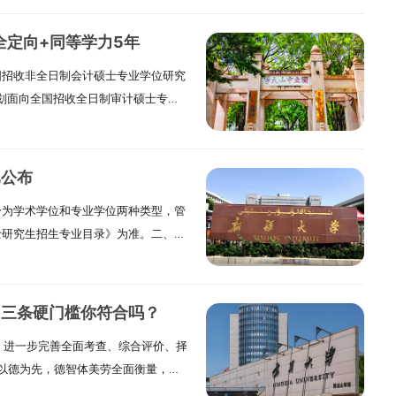
具有推荐免试资格的考生，需符合
含博士）相关要求》，并按照要求完成
全定向+同等学力5年
参加全国硕士研究生招生统一考试的考
国招收非全日制会计硕士专业学位研究
公共管理和125601工程管理专业），须
，计划面向全国招收全日制审计硕士专业
国家承认的本科毕业学历的人员，或已
）50人（含推荐免试生）。上述招生计划
2）国家承认学历的应届本科毕业生
招生计划下达情况，招生计划数存在
成人高等学历教育等应届本科毕业
人数为准。二、报考条件（一）中华
校就读届时可毕业的本科生。必须在
已公布
领导，品德良好，遵纪守法。（三）
毕业证书，或教育部留学服务中心出具
分为学术学位和专业学位两种类型，管
检要求。（四）考生学业水平必须符
格无效。（3）已经获得国家承认学历
士研究生招生专业目录》为准。二、招
科毕业生（含普通高校、成人高校、普
报考。（4）获得国家承认的高职（专
治区实际下达的招生计划为准。招生专
毕业生）及自学考试和网络教育届时
足以下两个条件的考生，可按本科毕业
生录取人数将根据正式下达的招生计
得国家承认的本科毕业证书或教育部
学校辅修过所报考专业本科的全部主干
科发展需要做适当调整。“退役大学生
认证书》。2.具有国家承认的大学本
在所报考专业领域的有关核心期刊上以
，三条硬门槛你符合吗？
（含南疆高校教师专项）”等专项招生
（大专）毕业学历或大学本科结业
述（3）、（4）类报考考生，参加复
，进一步完善全面考查、综合评价、择
规定为准。三、学制及学习方式我校
上工作经验（以同等学力身份报考我校
报考须在报名前征得所在培养单位同
以德为先，德智体美劳全面衡量，紧
研究生学习方式分为全日制和非全日
出具的所报考专业8门以上本科主干课
管理部门同意报考的函件。4.报考
展战略，优化学风，提高生源质量。
的政策和标准。非全日制硕士研究生