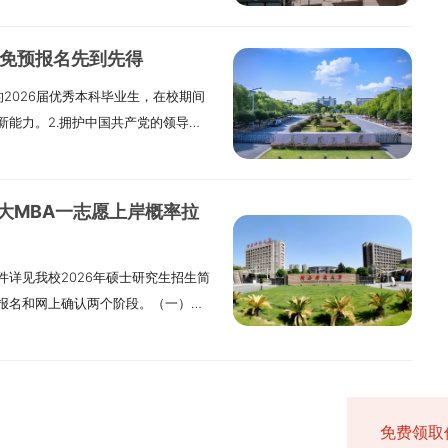
前须经报考单位审核通过，除复试外
公共管理（MPA）专业和125601工程管
保质保量完成接收过程中的各项工作，
一）报名参加全国硕士研究生招生考
硕士、博士研究生学历或学位的人员。
（1）国家承认本科学历的毕业生，大
平稳有序开展。二、组织实施1.学校研
和国公民。2.拥护中国共产党的领导，
及以上学籍。在读研究生（非应届
（2）获国家承认的高职（专科）毕业
推免预报名先到先得
领导和管理，统筹组织宁夏大学复试
国家和招生单位规定的体检要求。4.
报考，复试通过后，须从所在培养单
工作经验。（3）获硕士、博士研究生
的2026届优秀本科毕业生，在校期间
决策部署。2.各学部成立研究生招生
）国家承认学历的应届本科毕业生（含
）持境外获得的学历学位证书报考
5.报考“少数民族高层次骨干人才计
新能力。2.拥护中国共产党的领导，
部长担任，监督小组组长由书记担
高等学历教育等应届本科毕业生）及
（境）外学历学位认证书》，资格审
林、湖北、四川或贵州的在职考生，报
规范。3.身心健康，符合国家规定的
接收复试的各项工作，并开展监督检
生录取当年入学前必须取得国家承认
（七）我校学习方式为“非全日制”的
头，报考类别为“定向就业”类别，考生
以上条件外，需具有博士生培养潜质。
组，小组组长由院长担任。学院负责制
的《国（境）外学历学位认证书》，
”的考生报考。一经录取后，不得变更
协议。6.报考“退役大学生士兵计
年拟招收推荐免试硕士研究生的招生专
括复试程序、复试内容、复试成绩计
大学本科毕业学历的人员。（3）获得
学位证书和考试身份的真实性，一经
大MBA一志愿上岸概率拉
出现役，且符合硕士研究生报考条件
25400国际商务120100管理科学与工
。细则经学院党政联席会议讨论确定
年以上的人员，以及国家承认学历的本
取消准考、录取或入学资格，已入学
生士兵计划”，按要求填报本人入伍前
拟招收推荐免试硕士研究生总人数为170
网站公布，同时做好复试期间突发事
（4）已获硕士、博士研究生学历或学
考点1.考生须根据教育部、各省级招
于10月底前（时间仅供参考，具体以
详见我校2026年硕士研究生招生简
进行动态调整。招生专业和招生人数
、接收条件1.拥护中国共产党的领
士研究生再次报考硕士研究生。
初试考场由考生网报时选定的报考点
准书》和《退出现役证》复印件。7.
报名和网上确认两个阶段。（一）网
硕士研究生招生简章》为准。（二）经
为社会主义现代化建设服务，遵纪守
管理（125200）、工程管理硕士中
读学校所在地省级教育招生考试机构指
区域自治地方，且定向就业单位为原
年10月10日至10月13日，每天9：
业如下：020200应用经济学
免试硕士研究生资格的优秀应届本科毕
400）专业学位硕士研究生招生考试的
其他考生应选择工作或户籍所在地省
受少数民族照顾政策。申请享受少数
日至10月27日，每天9：00至22：
博生总额原则上不超过上年度该专业招生
学能力、实践能力和创新能力。4.身
第1、2、3各项的要求。2.本科毕业
报名和网上确认手续。具体要求请查
策。8.服役期间获得三等战功、二等
生招生信息网”浏览报考须知，并按教
申请人在规定时间内登录“长沙理工大
求。四、接收计划1.宁夏大学所有硕
高职（专科）毕业学历或本科结业后，
的考生须符合公告的接收考生范围。不
士研究生招生考试报考条件的退役人
的网上公告要求报名及缴费。报名期
申请报名编号，再填写申请并提交。各
统中公布的信息为准。2.我校以下一
验；或获得硕士、博士研究生学历或学
地省（市）招办和报考点的规定，选
考程序（一）网上报名于10月中下旬
免费领取
报报名信息，但每位考生只能保留一
复试名单，具体安排以各学院通知为
、物理学、生物学、畜牧学、水利工
业学位研究生相关考试招生政策同时按
、提交证明材料不符合要求，造成后
发布的最新通知为准）登录中国研究