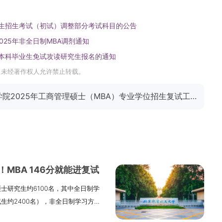
究生招生考试（初试）调整部分考试科目的公告
25年非全日制MBA调剂通知
届本科毕业生免试攻读研究生报名的通知
，未经著作权人允许禁止转载。
下一篇：西安邮电大学经济与管理学院2025年工商管理硕士（MBA）专业学位招生复试工作办法
MBA 146分就能进复试
士研究生约6100名，其中全日制学
生约2400名），非全日制学习方式
就业类别考生）。一、报考条件与要求