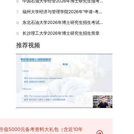
间初步定于2026年1月6日（星期二）下午，具体
中国石油大学经管2026年博士研究生报考通知
6
复试成绩按百分制计算，笔试与面试成绩各占
入实验室科研阶段后，由苏州实验室统筹安排住
在国内核心期刊发表的论文：需上传论文全文扫描
快布局新兴交叉学科，推动学科专业体系动态优
时段划分如下：（1）笔试时段：14:30—15:30，
50%，计算公式为：复试成绩 = (笔试成绩 + 面试
宿。（四）未尽事宜参照上海交通大学2026年博
福州大学经济与管理学院2026年“申请-考核”制招收攻读博士学位研究生相关要求
7
件；3. 已收到正式录用通知但尚未刊发的论文：
化。（三）深化科教融合与协同育人学校与高水平
时长60分钟；（2）面试时段：15:50—17:50，时
成绩) ÷ 2。复试成绩低于60分者不予录取。同等
士研究生招生章程及相关细则执行。相关推荐：上
需提交包含明确卷期号的录用通知原件及论文录用
科研机构共建联合培养平台，打破传统院系壁垒，
长120分钟。若因报名人数调整或其他特殊情况需
东北石油大学2026年博士研究生招生考试实施细则
8
学力考生复试期间须加试两门本专业硕士学位主干
海市复旦大学MBA 华东理工大学MBA 浙江省
稿。（二）科研奖励、专利及专著登记细则科研奖
促进科研资源与人才培养深度融合，提升研究生的
变更时间，学院将通过官方渠道提前通知所有考
课程，考试形式为笔试，具体科目见复试通知。4.
浙江工业大学MBA
长沙理工大学2026年博士研究生招生简章
9
励与专著（含软件著作权、学术专著）需已正式获
科研创新能力与实践能力。三、深化培养模式改
生。3. 复试地点安排本次复试的举办地点为海南
思想政治与品德考核复试期间将同步进行思想政治
得或出版，专利成果可包括处于申请中、已受理及
革，提升研究生教育质量西南林业大学将教育、科
大学观澜湖校区。考虑到最终报名人数可能影响考
推荐视频
素质和品德考核，重点考察考生的政治态度、道德
已授权三种状态。研究生需通过系统“科研成果信
技、人才协同发展的理念贯穿研究生培养全过程，
场设置，具体的笔试教室与面试房间将在报名结束
品质、诚信状况、遵纪守法表现等。拟录取名单确
息维护”菜单进行填报，每一项成果对应的所有证
着力提升人才自主培养质量。学校实行学术学位与
后，通过学院官网或班级通知等方式另行公布，请
定后，学院将向考生所在单位调取人事档案及现实
明材料均需整合为单个PDF文件上传。各类成果附
专业学位研究生分类培养，优化前者课程体系的理
考生密切关注。4. 综合成绩核算与录取规则考生
表现材料进行复核。考核不合格者不予录取。四、
件材料要求如下：1. 科研奖励及竞赛获奖：仅限省
论深度，强化后者课程的应用性与实践性。在产教
的最终综合成绩采用“初试+复试”加权计算方式，
录取办法1.考生总成绩由材料评议成绩和复试成绩
部级及以上级别奖励，需上传包含获奖者姓名的荣
融合方面，学校出台《科技小院管理办法》《研究
其中学校统一初试成绩占比50%，学院复试总成绩
加权得出，具体计算公式为：总成绩 = 材料评议
誉证书或奖状彩色扫描件；2. 学术专著：需上传
生联合培养基地建设管理办法》等文件，明确产学
占比50%。综合成绩核算完成后，将按分数从高到
成绩 × 50% + 复试成绩 × 50%。2.录取工作坚
封面、编者信息页、目录及封底的完整扫描件；3.
研一体化培养定位。目前已建成8个省级科技小
低进行排序，需要特别注意的是，初试成绩未达到
持“全面衡量、择优录取、保证质量、宁缺毋滥”原
国家授权专利：包括发明专利、实用新型专利、外
院，其中2个获省级专项资金支持。专业学位案例
及格线的考生，将不纳入排名范围。录取工作将严
则，根据招生计划、考生总成绩、思想政治表现及
观设计专利，需上传专利受理通知书及授权证书的
库建设成效显著，1个项目入选教育部主题案例
格按照学院自主选择专业的计划名额，从排名靠前
身心健康状况等因素确定拟录取名单。3.拟录取考
彩色扫描件。（三）学科竞赛登记细则仅统计研究
库，“十四五”以来获批省级案例库项目70余项、省
的考生中依次录取。若出现综合成绩相同的情况，
生须在规定时间内提交符合要求的体检报告（二级
生作为竞赛团队负责人，参与学科竞赛（文艺、体
级优质课程近50门。2025年，学校专项投入60余
将按以下顺序进行成绩比对，确定最终录取名次：
甲等及以上医院或四川大学校医院出具），体检标
育类竞赛除外）并获得省部级三等奖及以上奖励的
万元设立研究生科研创新基金，支持学生开展前沿
价值5000元备考资料大礼包（含近10年
第一步比对初试科目中“高等数学B”的成绩，成绩
准按教育部及学校相关规定执行。4.拟录取名单经
成果，研究生需在系统“学科竞赛信息维护”菜单完