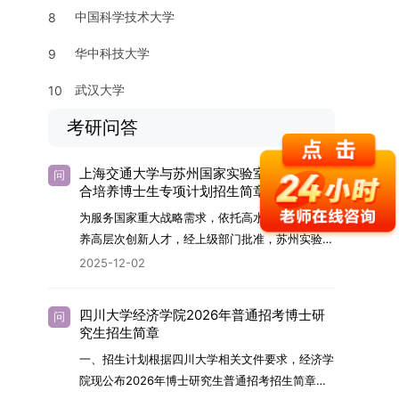
中国科学技术大学
8
华中科技大学
9
武汉大学
10
考研问答
上海交通大学与苏州国家实验室2026年联
问
合培养博士生专项计划招生简章
为服务国家重大战略需求，依托高水平科研平台培
养高层次创新人才，经上级部门批准，苏州实验室
（全称“苏州国家实验室”）与上海交通大学将于
2025-12-02
2026年继续合作开展博士研究生联合培养工作。
该项目旨在选拔优秀学子，在材料及相关前沿交叉
四川大学经济学院2026年普通招考博士研
问
学科领域进行深度培养。相关招生政策及安排说明
究生招生简章
如下。一、培养定位本项目致力于面向国家战略发
一、招生计划根据四川大学相关文件要求，经济学
展方向，培育具备科学家素养、创新精神与科研能
院现公布2026年博士研究生普通招考招生简章。
力，系统掌握学科前沿知识，能胜任高水平科学研