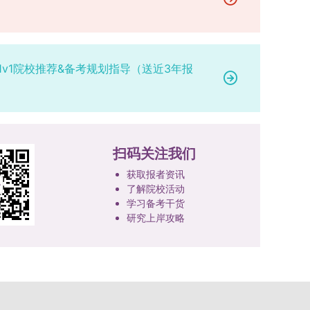
研究。学校还设立“香樟学术讲坛”，拓展学生学术
高者优先；若该科目成绩仍相同，则比对复试
网上公示，并完成体检、政审、调档等程序后，学
成填报。填报信息需与获奖证书内容完全一致，重
视野。通过系列改革，研究生科研创新与学科竞赛
中“英语”科目的成绩，以成绩高者为优先录取对
院将向合格考生寄发录取通知书。
点包含参赛年份、竞赛全称、竞赛类别（从系统预
成果丰硕：2024年，研究生以第一作者发表的三
象。5. 复试应试要求为保障复试工作的严肃性与
设列表中选择，具体分类可参考相关说明，无对应
检索论文占比达91.55%；在“中国研究生创新实践
规范性，考生在参加笔试和面试时，必须携带本人
选项时选择“其他”，并在竞赛名称中详细标注）、
1v1院校推荐&备考规划指导（送近3年报
大赛”等赛事中，获国家级奖项30余项、省级奖项
身份证及学生证原件，以便工作人员进行身份核
获奖等级等核心信息。获奖级别分为国际级、国家
200余项。（一）推进分类培养与课程体系建设学
验。未按要求携带有效证件的考生，将无法进入考
级、省部级三类，获奖等级分为特等奖、一等奖、
校根据学术学位与专业学位不同定位，构建差异化
场参与考核，由此产生的后果由考生自行承担。6.
二等奖。若获奖证书注明指导教师信息，需完整填
的课程与培养体系，强化学术型人才的理论素养和
其他说明与咨询渠道本方案中未明确提及的相关事
写指导教师姓名、排名及具体分工；同一竞赛同一
专业型人才的实践能力。（二）加强产教融合与平
宜，均以海南大学教务处发布的自主选择专业相关
奖项有多名研究生共同参与的，由其中1名研究生
台建设通过科技小院、联合培养基地等载体，推动
扫码关注我们
文件及后续通知为准。考生若在报名及备考过程中
负责统一登记，同时按证书上的姓名顺序填写所有
校企、校所协同育人，提升研究生解决实际问题的
有疑问，可联系学院选拔工作领导小组秘书咨询，
获取报者资讯
参赛成员及排名，其他成员无需重复填报，系统将
能力。案例库与优质课程建设为高质量教学提供支
确保及时获取准确信息。
了解院校活动
自动关联显示相关信息；团队中包含非本校研究生
撑。（三）支持科研创新与学术交流学校设立专项
学习备考干货
的，需在备注栏明确说明。附件材料需上传获奖证
科研基金，举办高水平学术讲座，鼓励研究生参与
研究上岸攻略
书的彩色扫描件。（四）学术交流活动登记细则研
创新实践。近年来，研究生在论文发表与学科竞赛
究生参与的国内外学术交流活动，包括参加学术会
方面取得一系列突破，体现了培养质量的显著提
议听会、本人在会议上作报告及参与科考活动等，
升。
均需在系统“学术活动信息维护”菜单进行登记。附
件材料需将活动证明相关文件（含会议通知、活动