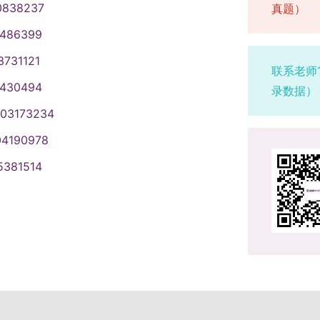
0838237
真题）
改报名信息。3.报考陕西科技大学的
“全国推荐免试攻读研究生信息公开管
学工程与技术，具体以推免服务系统
业学位研究生教育的意见》（教研
生本人承担。（二）网上报名要求全
要求，填写报考信息，并按照所选择
这些事项：（1）考生要按照要求如
和报考专业。按照预报名拟接收的专业
学校当年博士招生总计划的20%。
（一）推荐免试生报名具有推荐免试资
1486399
上确认两个阶段。所有参加硕士研究
间，考生可自行修改或重新填报报名
如果因为考生个人原因，网报信息填
自动放弃。届时，我校将在推免服务
生的推免生，请在推免服务系统开通后及
全国推荐免试攻读研究生信息公开管理
上报名和网上确认，签署《考生诚信
北航“140300设计学”参加全国统
3731121
者录取的，后果由考生自己承担。
应在规定时间内按要求接受并确认，
2.我校将通过推免服务系统向进入复
单位录取的推免生，不得再报名参加当
联系老师
办。考生应当认真了解并严格按照报
报考点。选择北航报考点且符合北航
及复试科目：登录“中国研究生招生信
学在规定时间内登录“推免服务系
尽快登录系统进行确认。3.推免生接
1430494
、二等功以上奖励或者二级以上表
符合报考条件及相关政策要求，或因
录数据）
间（时间仅供参考，具体以学校当年
专业目录”查询系统，在网上报名时选择
行先申请先审核的原则，择优选拔。申
材料：身份证、学生证（学历学位证
的退役人员，可申请免初试攻读硕士
不能网上确认、考试或录取的，后果
要求进行网上支付初试费。（二）网
003173234
代码及名称填在“备用信息1”里面。
系统向符合条件的申请人发送复试通
成绩单、获奖证书、发表论文的原件
网上报名和网上确认两个阶段。所有
10月10日至10月13日，每天9：00
考生（推免生除外），须在10月中下旬
个人信息，对本人受到的奖惩情况，特
免服务系统进行确认，并及时与报考
04190978
申请直博的考生还须提交《宁夏大学
时间内进行网上报名，并在网上确认
日至10月27日，每天9：00至22：
年发布的最新通知为准）浏览“中国研
生考试、全国硕士研究生招生考试、
时需交验以下材料（预报名的同学将
博士学位研究生报名登记表》及2名所
同时按规定缴纳报考费，逾期不再补
2.考生应在上述规定时间登录“中国研
5381514
”，查看有关确认事宜；选择非北航报
因为违规、作弊受到处罚的情况。弄
）1.有效身份证、学生证。2.其他有
术职称的专家）的书面推荐意见。4.
统一公布为准。考生应在规定时间登
部、省级教育招生考试机构、报考点以
间及要求进行确认信息工作。（三）
办法》和《普通高等学校招生违规行
相关获奖证书、本人代表性学术论
免服务系统发送待录取通知，考生需
并按教育部、省级教育招生考试机
期间，考生可自行修改网上报名信息
时间仅供参考，具体以学校当年发布
间会对考生的学历（学籍）信息进行网
请直博生的考生：①两名所报考学科专
1.基本要求结合所在学科特色和专业
求报名。报名期间，考生可自行修改
一条有效报名信息。逾期不再补报，
码”登录中国研究生招生信息网，下载
验的结果。考生也可以在报名前或者
荐书。②本科所学专业与申请攻读的
新精神、人文素养以及运用所学知识
考生只能保留一条有效报名信息。逾
考生，须在国家规定时间内登录“全国
试（一）时间为12月下旬（时间仅供
网”查询本人的学历（学籍）信息。没
学科。（四）经长沙理工大学招生工
容（1）专业素质和基本技能：考核学
名时只能填报一个招生单位的一个专
公开暨管理服务系统”填报志愿并参加
通知为准）。（二）初试成绩约次年2
网上报名结束前完成学历（学籍）核
复试方式和内容复试由学院统一组
掌握程度；利用所学知识发现问题、
况，并提供真实材料。报名期间将对
参加当年硕士研究生统一考试，否则
布的最新通知为准）公布，考生自行
西科技大学研究生招生信息网上关于
成。复试的主要形式为面试。面试主要
力：根据本学科（专业）的培养目标，
可上网查看学历（学籍）校验结果。
报一个招生单位的一个专业。待考试结
打印。四、复试北航为自主确定复试
学校改名导致校验不通过的，毕业院
力和口语水平。学院如采用面试和笔
技能的掌握程度。（3）综合素质和能
网上确认前完成学历（学籍）核验。
本要求后，考生可通过“研招网”调剂
参加复试。复试采取差额形式，进入