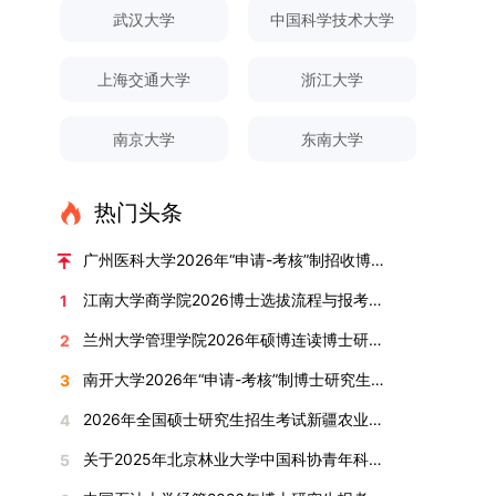
对论文展开评议，在肯定论文质量的同时，也提出
间登录国家推荐免试服务系统完成志愿填报。硕博
关证明材料的PDF版本，相关审核人员将通过系统
究生规模增长达211%。在招生宣传方面，学校构
间、考试科目、考场分布及相关要求，以《关于做
武汉大学
中国科学技术大学
改，须在报名截止前重新填报。三、选拔与录取1.
了若干修改建议，并就如何进一步聚焦关键科学问
连读与申请-考核制考生需登录上海交通大学研招
进行线上审核。（一）学术论文登记细则学术论文
建了“网络宣传+AI智能咨询+现场答疑”三位一体的
好2025-2026学年第1学期自主选择专业选拔考核
资格审查学院将依据网上报名信息及寄达的申请材
题、加强理论阐释深度等方面给予了指导。三、答
网报名系统，选择“国家实验室联培专项”，并选定
包含期刊论文与会议论文两类，研究生需在系
招生宣传平台，持续推进招生模式改革。2024年
准备工作的通知》（海大本[2025]17号）文件中
料进行资格审查，核实考生报考资格、材料完整性
上海交通大学
浙江大学
辩结果与培养意义（一）答辩结果经答辩委员会充
名录内交大导师。（三）报名时间节点本科直博生
统“论文发表信息维护”板块完成信息填报。该板块
起全面推行“申请-考核”制博士招生，2025年进一
的明确规定为准，考生可随时关注学校教务处发布
及缴费情况。审查结果预计于2025年12月下旬在
分讨论、集体评议及无记名投票，一致认为文枚的
报名以学校通知为准；硕博连读与申请-考核制设
中标注为红色的字段为必填项，填报时须确保信息
步拓展“直博”“硕博连读”等多元招生渠道。在学科
的官方信息。（二）学院自主复试安排复试是衡量
学院网站公布。2.材料评议学院将组织专家组对通
博士学位论文研究思路清晰、内容充实、调研扎
两批报名，第一批截止时间为2025年12月15日，
南京大学
东南大学
真实准确、完整规范，若出现空项或错填情况，将
专业调整方面，学校实施存量专业优化行动，压缩
考生综合能力与专业适配度的关键环节，我院将从
过资格审查的考生材料进行评议并打分，满分为
实、写作规范、结论可靠，且已完成足量研究工
第二批为2026年3月15日至4月20日，具体时间以
直接导致审核不通过。论文统计遵循以下原则：对
或撤销生源不足专业，将非全日制招生计划向需求
考核方式、时间、地点等多方面做好细致安排，确
100分。评议结果预计于2026年1月中上旬公布。
作，符合博士学位授予要求，同意通过博士学位论
报考学院通知为准。（四）材料提交申请人须按学
于SCI、EI、ISTP、CSCD、CSSCI、A刊、B刊等
旺盛的学科倾斜；同时加快推进急需学科专业建
保考核结果客观准确。1. 复试考核构成复试成绩由
学院将根据材料评议成绩及招生计划，确定进入复
热门头条
文答辩。文枚由张连刚教授指导完成学业，其答辩
校及报考学院要求，如实提交全部申请材料并完成
高水平论文，仅统计以桂林理工大学为第一署名单
设，陆续开展“生物与医药”“低空技术与工程”等新
笔试与面试两部分组成，具体占比为：笔试成绩占
试的考生名单。同等学力报考者须参加学校统一组
通过标志着西南林业大学农林经济管理专业诞生首
线上报名程序。六、考核与录取考核工作由上海交
位，且研究生为第一作者，或导师为第一作者、研
兴专业招生。学校还深化科教融合，单列专项招生
复试总成绩的40%，面试成绩占复试总成绩的
广州医科大学2026年“申请-考核”制招收博士研究生报考公告
织的政治理论考试，具体时间地点另行通知，成绩
位博士毕业生。待学校学位评定委员会审议通过
通大学相关学院与苏州实验室联合组织，具体考核
究生为第二作者的论文；在Nature、Science、
计划，与中国科学院昆明植物研究所、西双版纳热
60%。（1）笔试：以英语能力测试为核心，重点
合格线为60分。非同等学力考生无需参加。3.复
后，她也将成为云南省该专业首位获得博士学位的
形式、内容及流程以学院后续公布的方案为准。录
江南大学商学院2026博士选拔流程与报考条件汇总
1
Cell三大顶刊及其子刊发表的论文，不受作者排名
带植物园等科研机构开展联合培养，探索跨学科、
考查考生的英语阅读理解、书面写作及英汉互译能
试安排复试环节将对考生的思想品德、专业素养、
研究生。（二）学科建设意义此次博士论文答辩的
取时将对考生进行全面考察，学术能力与思想品德
限制，只要署名单位包含桂林理工大学均纳入统计
跨机构的研究生培养新机制。（一）推进招生制度
力，全面评估其英语综合应用水平。（2）面试：
兰州大学管理学院2026年硕博连读博士研究生招生“申请-考核”实施方案
2
外语能力、创新意识及综合素质进行全面考察。复
顺利完成，是学院在农林经济管理博士研究生培养
并重，报名及考核期间有违规或学术不端行为者将
范围。其中，被SCI、EI、ISTP收录的论文，需额
改革与生源质量提升学校建立多元化招生宣传与咨
采用综合面试形式，考核内容涵盖中英文自我介
试分为笔试与面试两部分：笔试科目为“经济学综
方面取得的重要进展，反映了该学位点建设已初见
按有关规定处理。七、其他事项（一）入学时间预
南开大学2026年“申请-考核”制博士研究生招生录取工作实施细则
3
外提供检索证明，论文全文与检索证明须合并为单
询平台，提升生源质量。推行“申请-考核”制博士
绍、综合素养评估（包括逻辑思维、沟通表达、应
合”，适用于理论经济学与应用经济学各专业，形
成效。这一成果不仅体现了学科建设的新突破，也
计为2026年春季或秋季学期。（二）费用与奖助
个PDF文件上传。不同类型论文需提交的附件材料
招生，并拓展直博与硕博连读渠道，增强招生方式
变能力等）以及专业认知程度（包括对目标专业的
2026年全国硕士研究生招生考试新疆农业大学报考点网上确认公告
4
式为闭卷，时长为3小时，满分100分。面试环节
为未来农林经济管理学科的持续发展、学术交流与
学费标准按上海交通大学相关规定执行；学生在读
如下：1. 被SCI、EI、ISTP、SSCI、A&HCI来源期
的灵活性与针对性。（二）优化学科专业布局通过
了解、学习规划等），全方位判断考生是否具备进
要求考生准备10—15分钟的PPT报告，内容应涵盖
合作注入了新的活力。
期间享受学校与实验室共同提供的奖助学金待遇。
关于2025年北京林业大学中国科协青年科技人才培育工程博士生推荐工作的通知
5
刊收录的论文：需按“检索证明（如有）+分区报告
撤销合并低效专业、加强社会急需学科建设，学校
入目标专业学习的潜力。2. 复试时间安排复试时
个人科研经历、研究成果及博士阶段研究设想等。
（三）住宿安排课程学习阶段由学校协调住宿；进
（如有）+论文全文（必备）”的顺序合并材料；2.
不断优化学科结构。面向国家战略和产业需求，加