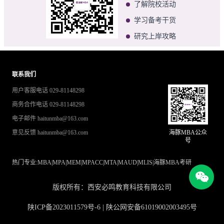
了解院校活动
学习备考干货
研究上岸攻略
联系我们
用户客服电话 029-81148298
商务合作电话 029-81148298
电子邮件 haitunmba@163.com
意见反馈 haitunmba@163.com
海豚MBA公众
号
热门专业:
MBA
|
MPA
|
MEM
|
MPACC
|
MTA
|
MAUD
|
MLIS
|
海豚MBA考研
版权所有：西安必鸣教育科技有限公司
陕ICP备2023011579号-6 | 陕公网安备61019002003495号