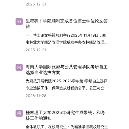
终下达计划为准，首批拟招收联合培养博士生16
任务，积极响应“教育强国，研究生教育何为”的时
2025-12-01
制定向就业考生在基本修业年限内须全脱产在校学
名。具体招生院系及导师信息请见相关名录。
代命题。学校全面贯彻党的教育方针，以高质量党
习。二、报考流程（一）报名资格1.申请人应拥护
（三）选拔途径共设置三种选拔方式，包括本科直
建引领研究生思想政治教育，修订并印发了《研究
中国共产党的领导，品德良好，遵纪守法，身心健
里程碑！学院顺利完成首位博士学位论文答
问
博、硕博连读与申请-考核制，将根据考生综合素
生导师立德树人职责实施细则（2025年修
辩
康，并满足《四川大学2026年博士研究生招生章
质择优录取。（四）培养类别全部为全日制非定向
订）》，推动导师发挥示范作用，引导学生树立德
程》中列出的各项基本条件。2.具备较强的科研能
一、博士论文答辩顺利举行2025年11月19日，西
就业博士研究生。三、培养模式与学位管理（一）
才兼备、科技报国的远大志向，增强社会责任感和
力，并展现出良好的科研发展潜力。3.提交两份由
南林业大学经济管理学院成功举办农林经济管理专
学籍管理联合培养学生学籍隶属于上海交通大学，
人文关怀，促进个人成长与国家战略需求深度融
正高级职称专家亲笔书写的推荐信，专业领域需与
业首届博士研究生学位论文答辩会。答辩地点设于
基本修业年限按该校研究生学籍管理办法执行。
2025-12-01
合。同时，学校制定《关于进一步加强研究生教育
报考专业相关，其中一份必须由报考导师出具。4.
学院303会议室，博士生文枚就其博士学位论文进
（二）培养阶段划分培养过程分为两个主要阶段：
管理工作的实施意见》，强化学风建设，深化科研
以同等学力身份报考者，其科研成果须同时符合以
行了汇报与答辩。答辩委员会由多位知名专家组
第一阶段于上海交通大学完成课程学习；第二阶段
诚信与学术道德教育，弘扬科学精神。学校坚
海南大学国际旅游与公共管理学院考研自主
问
下两项要求：①以第一作者身份在报考学科领域
成。北京林业大学陈建成教授担任主席，委员包括
进入苏州实验室，依托其重大科研任务开展课题研
选择专业选拔方案
持“五育并举”育人理念，通过德育铸魂、智育启
内发表期刊文章，其中至少1篇为A级、1篇为B级
云南财经大学熊德平教授、杨增雄教授、李亚波教
究与学位论文工作。（三）学历学位授予学生在规
智、体育强身、美育润心、劳育践行，全面培养能
为规范开展我院2025-2026学年第1学期自主选择
（期刊等级依据《四川大学哲学社会科学期刊与应
授，以及昆明理工大学冯朝睿教授。文枚的博士论
定年限内达到上海交通大学毕业及学位授予要求
够担当民族复兴大任的高素质人才。（一）强化思
专业选拔工作，保障选拔过程的公平、公正与公
用成果分级方案》认定）；②作为主要完成人获
文选题为《加入合作社对茶农绿色生产行为的影响
的，将获发上海交通大学博士研究生毕业证书并授
想政治教育与导师队伍建设学校以党建引领为核
开，依据《海南大学普通本科学生自主选择专业管
得省部级二等奖及以上科研成果奖励（以证书为
2025-11-28
研究》，该研究立足于茶农生产经营实际，围
予博士学位。四、项目特色与支持条件（一）高水
心，将思想政治教育贯穿研究生培养全过程。通过
理办法》（海大党政办[2024]54号）及《关于做
准），其中一等奖要求排名前五，二等奖要求排名
绕“认知—采纳—转型—收益”这一主线，深入剖析
平科研平台学生可参与国家重大科研项目，接触材
修订导师立德树人职责实施细则，明确导师在研究
好2025-2026学年第1学期自主选择专业选拔考核
前三。（二）网上报名及缴费报名及缴费统一在网
合作社及其利益联结机制对茶农采纳绿色生产技术
料领域大科学装置与人工智能辅助研发平台，获得
桂林理工大学2025年研究生成果统计和考
问
生成长中的关键角色，推动形成以德为先、科研报
准备工作的通知》（海大本[2025]17号）两份核
上进行，时间为2025年11月27日上午9:00至
核工作的通知
行为的影响路径，不仅深化了合作社推动农业绿色
前沿科研训练条件。（二）优质导师资源由包括院
国的育人氛围。在加强学术规范和学风建设方面，
心文件精神，结合我院学科建设特点与教学管理实
2025年12月17日晚上10:00。考生须提前认真阅
转型的理论认识，也促进了农业经济学与生态学相
士在内的资深科研人员组成导师团队，提供高水平
全体教职工、在校研究生：为精准掌握我校研究生
学校持续开展学术诚信教育，营造风清气正的学术