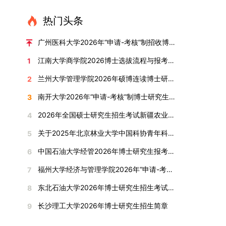
直接导致审核不通过。论文统计遵循以下原则：对
或撤销生源不足专业，将非全日制招生计划向需求
考核方式、时间、地点等多方面做好细致安排，确
100分。评议结果预计于2026年1月中上旬公布。
作，符合博士学位授予要求，同意通过博士学位论
报考学院通知为准。（四）材料提交申请人须按学
于SCI、EI、ISTP、CSCD、CSSCI、A刊、B刊等
旺盛的学科倾斜；同时加快推进急需学科专业建
保考核结果客观准确。1. 复试考核构成复试成绩由
学院将根据材料评议成绩及招生计划，确定进入复
热门头条
文答辩。文枚由张连刚教授指导完成学业，其答辩
校及报考学院要求，如实提交全部申请材料并完成
高水平论文，仅统计以桂林理工大学为第一署名单
设，陆续开展“生物与医药”“低空技术与工程”等新
笔试与面试两部分组成，具体占比为：笔试成绩占
试的考生名单。同等学力报考者须参加学校统一组
通过标志着西南林业大学农林经济管理专业诞生首
线上报名程序。六、考核与录取考核工作由上海交
位，且研究生为第一作者，或导师为第一作者、研
兴专业招生。学校还深化科教融合，单列专项招生
复试总成绩的40%，面试成绩占复试总成绩的
广州医科大学2026年“申请-考核”制招收博士研究生报考公告
织的政治理论考试，具体时间地点另行通知，成绩
位博士毕业生。待学校学位评定委员会审议通过
通大学相关学院与苏州实验室联合组织，具体考核
究生为第二作者的论文；在Nature、Science、
计划，与中国科学院昆明植物研究所、西双版纳热
60%。（1）笔试：以英语能力测试为核心，重点
合格线为60分。非同等学力考生无需参加。3.复
后，她也将成为云南省该专业首位获得博士学位的
形式、内容及流程以学院后续公布的方案为准。录
江南大学商学院2026博士选拔流程与报考条件汇总
1
Cell三大顶刊及其子刊发表的论文，不受作者排名
带植物园等科研机构开展联合培养，探索跨学科、
考查考生的英语阅读理解、书面写作及英汉互译能
试安排复试环节将对考生的思想品德、专业素养、
研究生。（二）学科建设意义此次博士论文答辩的
取时将对考生进行全面考察，学术能力与思想品德
限制，只要署名单位包含桂林理工大学均纳入统计
跨机构的研究生培养新机制。（一）推进招生制度
力，全面评估其英语综合应用水平。（2）面试：
兰州大学管理学院2026年硕博连读博士研究生招生“申请-考核”实施方案
2
外语能力、创新意识及综合素质进行全面考察。复
顺利完成，是学院在农林经济管理博士研究生培养
并重，报名及考核期间有违规或学术不端行为者将
范围。其中，被SCI、EI、ISTP收录的论文，需额
改革与生源质量提升学校建立多元化招生宣传与咨
采用综合面试形式，考核内容涵盖中英文自我介
试分为笔试与面试两部分：笔试科目为“经济学综
方面取得的重要进展，反映了该学位点建设已初见
按有关规定处理。七、其他事项（一）入学时间预
南开大学2026年“申请-考核”制博士研究生招生录取工作实施细则
3
外提供检索证明，论文全文与检索证明须合并为单
询平台，提升生源质量。推行“申请-考核”制博士
绍、综合素养评估（包括逻辑思维、沟通表达、应
合”，适用于理论经济学与应用经济学各专业，形
成效。这一成果不仅体现了学科建设的新突破，也
计为2026年春季或秋季学期。（二）费用与奖助
个PDF文件上传。不同类型论文需提交的附件材料
招生，并拓展直博与硕博连读渠道，增强招生方式
变能力等）以及专业认知程度（包括对目标专业的
2026年全国硕士研究生招生考试新疆农业大学报考点网上确认公告
4
式为闭卷，时长为3小时，满分100分。面试环节
为未来农林经济管理学科的持续发展、学术交流与
学费标准按上海交通大学相关规定执行；学生在读
如下：1. 被SCI、EI、ISTP、SSCI、A&HCI来源期
的灵活性与针对性。（二）优化学科专业布局通过
了解、学习规划等），全方位判断考生是否具备进
要求考生准备10—15分钟的PPT报告，内容应涵盖
合作注入了新的活力。
期间享受学校与实验室共同提供的奖助学金待遇。
关于2025年北京林业大学中国科协青年科技人才培育工程博士生推荐工作的通知
5
刊收录的论文：需按“检索证明（如有）+分区报告
撤销合并低效专业、加强社会急需学科建设，学校
入目标专业学习的潜力。2. 复试时间安排复试时
个人科研经历、研究成果及博士阶段研究设想等。
（三）住宿安排课程学习阶段由学校协调住宿；进
（如有）+论文全文（必备）”的顺序合并材料；2.
不断优化学科结构。面向国家战略和产业需求，加
间初步定于2026年1月6日（星期二）下午，具体
中国石油大学经管2026年博士研究生报考通知
6
复试成绩按百分制计算，笔试与面试成绩各占
入实验室科研阶段后，由苏州实验室统筹安排住
在国内核心期刊发表的论文：需上传论文全文扫描
快布局新兴交叉学科，推动学科专业体系动态优
时段划分如下：（1）笔试时段：14:30—15:30，
50%，计算公式为：复试成绩 = (笔试成绩 + 面试
宿。（四）未尽事宜参照上海交通大学2026年博
福州大学经济与管理学院2026年“申请-考核”制招收攻读博士学位研究生相关要求
7
件；3. 已收到正式录用通知但尚未刊发的论文：
化。（三）深化科教融合与协同育人学校与高水平
时长60分钟；（2）面试时段：15:50—17:50，时
成绩) ÷ 2。复试成绩低于60分者不予录取。同等
士研究生招生章程及相关细则执行。相关推荐：上
需提交包含明确卷期号的录用通知原件及论文录用
科研机构共建联合培养平台，打破传统院系壁垒，
长120分钟。若因报名人数调整或其他特殊情况需
东北石油大学2026年博士研究生招生考试实施细则
8
学力考生复试期间须加试两门本专业硕士学位主干
海市复旦大学MBA 华东理工大学MBA 浙江省
稿。（二）科研奖励、专利及专著登记细则科研奖
促进科研资源与人才培养深度融合，提升研究生的
变更时间，学院将通过官方渠道提前通知所有考
课程，考试形式为笔试，具体科目见复试通知。4.
浙江工业大学MBA
长沙理工大学2026年博士研究生招生简章
9
励与专著（含软件著作权、学术专著）需已正式获
科研创新能力与实践能力。三、深化培养模式改
生。3. 复试地点安排本次复试的举办地点为海南
思想政治与品德考核复试期间将同步进行思想政治
得或出版，专利成果可包括处于申请中、已受理及
革，提升研究生教育质量西南林业大学将教育、科
大学观澜湖校区。考虑到最终报名人数可能影响考
素质和品德考核，重点考察考生的政治态度、道德