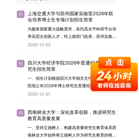
上海交通大学与苏州国家实验室2026年联
问
合培养博士生专项计划招生简章
为服务国家重大战略需求，依托高水平科研平台培
养高层次创新人才，经上级部门批准，苏州实验室
（全称“苏州国家实验室”）与上海交通大学将于
2025-12-02
2026年继续合作开展博士研究生联合培养工作。
该项目旨在选拔优秀学子，在材料及相关前沿交叉
四川大学经济学院2026年普通招考博士研
问
学科领域进行深度培养。相关招生政策及安排说明
究生招生简章
如下。一、培养定位本项目致力于面向国家战略发
一、招生计划根据四川大学相关文件要求，经济学
展方向，培育具备科学家素养、创新精神与科研能
院现公布2026年博士研究生普通招考招生简章。
力，系统掌握学科前沿知识，能胜任高水平科学研
2026年，学院博士研究生招生全面实行“申请-考
2025-12-01
究与技术开发工作的未来领军人才。二、招生安排
核”机制。本年度计划招收博士研究生27名，具体
（一）招生学科范围涵盖材料科学与工程
导师招生计划详见学院官网发布的《四川大学经济
（0805）、化学（0703）、电子科学与技术
西南林业大学：深化改革创新，推进研究生
问
学院2026年博士生招生专业目录》。实际录取人
教育高质量发展
（0809）、材料与化工（0856）、机械
数将根据国家最终下达的招生计划及考生报名情况
（0855）、电子信息（0854）等相关专业。
一、坚持立德树人，构建高质量研究生教育体系西
进行适当调整。除国家专项计划外，我院招收定向
（二）招生名额2026年度具体招生规模以国家最
南林业大学始终将立德树人作为研究生教育的根本
就业考生的比例原则上不超过总计划的5%。全日