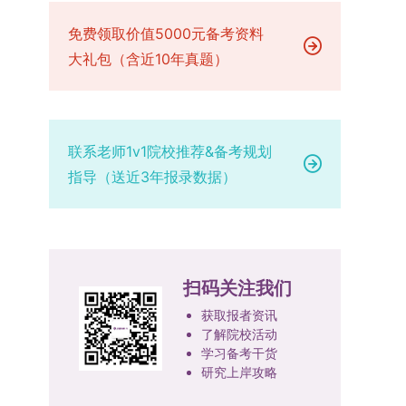
已授权三种状态。研究生需通过系统“科研成果信
技、人才协同发展的理念贯穿研究生培养全过程，
场设置，具体的笔试教室与面试房间将在报名结束
品质、诚信状况、遵纪守法表现等。拟录取名单确
息维护”菜单进行填报，每一项成果对应的所有证
免费领取价值5000元备考资料
着力提升人才自主培养质量。学校实行学术学位与
后，通过学院官网或班级通知等方式另行公布，请
定后，学院将向考生所在单位调取人事档案及现实
明材料均需整合为单个PDF文件上传。各类成果附
专业学位研究生分类培养，优化前者课程体系的理
大礼包（含近10年真题）
考生密切关注。4. 综合成绩核算与录取规则考生
表现材料进行复核。考核不合格者不予录取。四、
件材料要求如下：1. 科研奖励及竞赛获奖：仅限省
论深度，强化后者课程的应用性与实践性。在产教
的最终综合成绩采用“初试+复试”加权计算方式，
录取办法1.考生总成绩由材料评议成绩和复试成绩
部级及以上级别奖励，需上传包含获奖者姓名的荣
融合方面，学校出台《科技小院管理办法》《研究
其中学校统一初试成绩占比50%，学院复试总成绩
加权得出，具体计算公式为：总成绩 = 材料评议
誉证书或奖状彩色扫描件；2. 学术专著：需上传
生联合培养基地建设管理办法》等文件，明确产学
占比50%。综合成绩核算完成后，将按分数从高到
成绩 × 50% + 复试成绩 × 50%。2.录取工作坚
封面、编者信息页、目录及封底的完整扫描件；3.
研一体化培养定位。目前已建成8个省级科技小
低进行排序，需要特别注意的是，初试成绩未达到
持“全面衡量、择优录取、保证质量、宁缺毋滥”原
联系老师1v1院校推荐&备考规划
国家授权专利：包括发明专利、实用新型专利、外
院，其中2个获省级专项资金支持。专业学位案例
及格线的考生，将不纳入排名范围。录取工作将严
则，根据招生计划、考生总成绩、思想政治表现及
指导（送近3年报录数据）
观设计专利，需上传专利受理通知书及授权证书的
库建设成效显著，1个项目入选教育部主题案例
格按照学院自主选择专业的计划名额，从排名靠前
身心健康状况等因素确定拟录取名单。3.拟录取考
彩色扫描件。（三）学科竞赛登记细则仅统计研究
库，“十四五”以来获批省级案例库项目70余项、省
的考生中依次录取。若出现综合成绩相同的情况，
生须在规定时间内提交符合要求的体检报告（二级
生作为竞赛团队负责人，参与学科竞赛（文艺、体
级优质课程近50门。2025年，学校专项投入60余
将按以下顺序进行成绩比对，确定最终录取名次：
甲等及以上医院或四川大学校医院出具），体检标
育类竞赛除外）并获得省部级三等奖及以上奖励的
万元设立研究生科研创新基金，支持学生开展前沿
第一步比对初试科目中“高等数学B”的成绩，成绩
准按教育部及学校相关规定执行。4.拟录取名单经
成果，研究生需在系统“学科竞赛信息维护”菜单完
研究。学校还设立“香樟学术讲坛”，拓展学生学术
高者优先；若该科目成绩仍相同，则比对复试
网上公示，并完成体检、政审、调档等程序后，学
扫码关注我们
成填报。填报信息需与获奖证书内容完全一致，重
视野。通过系列改革，研究生科研创新与学科竞赛
中“英语”科目的成绩，以成绩高者为优先录取对
院将向合格考生寄发录取通知书。
点包含参赛年份、竞赛全称、竞赛类别（从系统预
成果丰硕：2024年，研究生以第一作者发表的三
获取报者资讯
象。5. 复试应试要求为保障复试工作的严肃性与
设列表中选择，具体分类可参考相关说明，无对应
了解院校活动
检索论文占比达91.55%；在“中国研究生创新实践
规范性，考生在参加笔试和面试时，必须携带本人
学习备考干货
选项时选择“其他”，并在竞赛名称中详细标注）、
大赛”等赛事中，获国家级奖项30余项、省级奖项
身份证及学生证原件，以便工作人员进行身份核
研究上岸攻略
获奖等级等核心信息。获奖级别分为国际级、国家
200余项。（一）推进分类培养与课程体系建设学
验。未按要求携带有效证件的考生，将无法进入考
级、省部级三类，获奖等级分为特等奖、一等奖、
校根据学术学位与专业学位不同定位，构建差异化