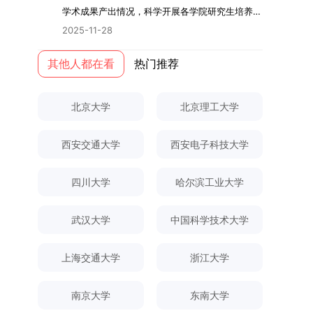
际情况，特制定本实施方案。一、组建选拔工作专
读学校及学院发布的招生章程、简章及专业目录，
关研究的交叉融合，为促进茶农增收、服务双碳目
学术指导，并支持参与国际化学术交流。（三）优
学术成果产出情况，科学开展各学院研究生培养质
环境。（二）完善“五育并举”育人机制学校系统推
项领导小组为统筹推进自主选择专业选拔全流程工
按规定完成报名及缴费。逾期未完成视为自动放
标实现以及全面推进乡村振兴战略提供了有益参
厚奖助待遇提供具有竞争力的助研津贴与生活补
量评估工作，进一步推进研究生成果管理的规范
进德育、智育、体育、美育和劳育有机融合，构建
2025-11-28
作，确保各项环节有序落地，学院专门成立选拔工
弃。（三）申请材料提交符合报考条件的考生，需
考。二、答辩过程与主要内容（一）论文主要内容
助，保障学生潜心学业与研究。（四）畅通发展渠
化、制度化与信息化建设，现就2025年度研究生
全面发展的育人体系。通过课程教学、科研训练、
作领导小组。二、明确报名准入条件本次自主选择
下载并填写《博士入学申请材料自查表》，按要求
与框架文枚博士的论文聚焦茶农参与合作社这一现
道在培养过程中表现优异者，毕业后可优先获得苏
成果统计、审核及考核相关事宜通知如下：一、成
其他人都在看
热门推荐
社会实践等多种途径，提升研究生的综合素质，培
专业选拔的报名对象限定为2025级全日制普通本
整理申请材料，确保材料齐全、顺序正确。所有纸
实背景，系统梳理了“认知—采纳—转型—收益”的
州实验室的工作推荐机会。五、申请条件与报名流
果统计范畴及填报规范本次成果统计对象为我校全
养具有创新精神、实践能力和社会责任感的时代新
科在读学生，第二学士学位学生不在本次选拔范围
质申请材料及自查表须于2025年12月22日上午
作用链条，重点探讨了不同利益联结模式如何影响
程（一）基本申请条件不同选拔方式的申请者需满
体博士、硕士研究生，统计时限为2025年11月30
人。二、优化招生与学科结构，服务国家战略需求
内。同时需特别说明的是，在高考招生环节中，国
10:00前寄达经济学院研究生招生办公室。重要提
北京大学
北京理工大学
茶农的绿色生产决策，揭示了合作社在引导农业生
足相应规定：本科直博生须符合上海交通大学推荐
日前正式取得的各类学术成果。成果涵盖正式刊发
西南林业大学主动对接国家重大战略和区域发展需
家或学校已明确标注不得转专业的本科学生，不具
示：材料送达时间以签收时间为准，逾期不予受
产方式绿色转型中的内在机制。（二）答辩过程回
免试研究生相关要求。硕博连读与申请-考核制申
的学术论文、获得的科研奖励、已授权或在申的专
要，不断优化学科布局与招生机制，提升研究生教
备参与本次选拔考核的资格。三、确定选拔考核方
理；建议选择可靠快递方式邮寄；请严格对照材料
顾在答辩陈述环节，文枚就研究背景、分析框架、
请者应满足当年度上海交通大学博士研究生招生的
西安交通大学
西安电子科技大学
利、正式出版的专著、学科竞赛获奖证书及参与国
育服务经济社会发展的能力。目前，学校拥有4个
式本次自主选择专业选拔考核采用“初试+复试”的
清单顺序整理提交。材料不全、不符合要求或存在
核心内容以及创新之处进行了系统汇报。答辩委员
基本条件及各学院补充规定。（二）报名方式所有
内外学术交流活动的相关证明等。所有在校研究生
一级学科博士点、1个博士专业学位点，以及17个
两级考核模式，其中初试由学校教务处统一部署组
弄虚作假者，资格审查将不予通过。所有提交材料
会各位专家本着严谨求实的学术态度，从理论支
申请人须提前与意向导师沟通确认招生意向，并在
须登录桂林理工大学研究生教育综合管理信息系
一级学科硕士点和17个硕士专业学位点。“十四
四川大学
哈尔滨工业大学
织，复试环节则由我院自主负责实施，具体安排如
不予退还。考生须对报名信息的真实性和准确性负
撑、研究方法、数据论证以及逻辑结构等多个维度
达成一致后进行网上报名：本科直博生须按规定时
统，在指定功能模块完成成果信息录入，并上传相
五”期间，学校研究生规模实现显著增长，博士研
下：（一）学校统一初试安排初试的具体考试时
责，报名信息一经确认提交，不得修改。如确需修
对论文展开评议，在肯定论文质量的同时，也提出
间登录国家推荐免试服务系统完成志愿填报。硕博
关证明材料的PDF版本，相关审核人员将通过系统
究生规模增长达211%。在招生宣传方面，学校构
间、考试科目、考场分布及相关要求，以《关于做
武汉大学
中国科学技术大学
改，须在报名截止前重新填报。三、选拔与录取1.
了若干修改建议，并就如何进一步聚焦关键科学问
连读与申请-考核制考生需登录上海交通大学研招
进行线上审核。（一）学术论文登记细则学术论文
建了“网络宣传+AI智能咨询+现场答疑”三位一体的
好2025-2026学年第1学期自主选择专业选拔考核
资格审查学院将依据网上报名信息及寄达的申请材
题、加强理论阐释深度等方面给予了指导。三、答
网报名系统，选择“国家实验室联培专项”，并选定
包含期刊论文与会议论文两类，研究生需在系
招生宣传平台，持续推进招生模式改革。2024年
准备工作的通知》（海大本[2025]17号）文件中
料进行资格审查，核实考生报考资格、材料完整性
上海交通大学
浙江大学
辩结果与培养意义（一）答辩结果经答辩委员会充
名录内交大导师。（三）报名时间节点本科直博生
统“论文发表信息维护”板块完成信息填报。该板块
起全面推行“申请-考核”制博士招生，2025年进一
的明确规定为准，考生可随时关注学校教务处发布
及缴费情况。审查结果预计于2025年12月下旬在
分讨论、集体评议及无记名投票，一致认为文枚的
报名以学校通知为准；硕博连读与申请-考核制设
中标注为红色的字段为必填项，填报时须确保信息
步拓展“直博”“硕博连读”等多元招生渠道。在学科
的官方信息。（二）学院自主复试安排复试是衡量
学院网站公布。2.材料评议学院将组织专家组对通
博士学位论文研究思路清晰、内容充实、调研扎
两批报名，第一批截止时间为2025年12月15日，
南京大学
东南大学
真实准确、完整规范，若出现空项或错填情况，将
专业调整方面，学校实施存量专业优化行动，压缩
考生综合能力与专业适配度的关键环节，我院将从
过资格审查的考生材料进行评议并打分，满分为
实、写作规范、结论可靠，且已完成足量研究工
第二批为2026年3月15日至4月20日，具体时间以