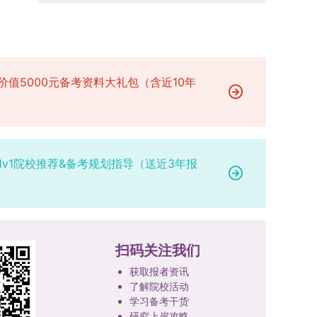
场参与考核，由此产生的后果由考生自行承担。6.
二等奖。若获奖证书注明指导教师信息，需完整填
的课程与培养体系，强化学术型人才的理论素养和
其他说明与咨询渠道本方案中未明确提及的相关事
写指导教师姓名、排名及具体分工；同一竞赛同一
专业型人才的实践能力。（二）加强产教融合与平
宜，均以海南大学教务处发布的自主选择专业相关
奖项有多名研究生共同参与的，由其中1名研究生
台建设通过科技小院、联合培养基地等载体，推动
文件及后续通知为准。考生若在报名及备考过程中
负责统一登记，同时按证书上的姓名顺序填写所有
校企、校所协同育人，提升研究生解决实际问题的
有疑问，可联系学院选拔工作领导小组秘书咨询，
参赛成员及排名，其他成员无需重复填报，系统将
价值5000元备考资料大礼包（含近10年
能力。案例库与优质课程建设为高质量教学提供支
确保及时获取准确信息。
自动关联显示相关信息；团队中包含非本校研究生
撑。（三）支持科研创新与学术交流学校设立专项
的，需在备注栏明确说明。附件材料需上传获奖证
科研基金，举办高水平学术讲座，鼓励研究生参与
书的彩色扫描件。（四）学术交流活动登记细则研
创新实践。近年来，研究生在论文发表与学科竞赛
究生参与的国内外学术交流活动，包括参加学术会
方面取得一系列突破，体现了培养质量的显著提
1v1院校推荐&备考规划指导（送近3年报
议听会、本人在会议上作报告及参与科考活动等，
升。
均需在系统“学术活动信息维护”菜单进行登记。附
件材料需将活动证明相关文件（含会议通知、活动
议程、参与现场照片、个人心得体会等）合并为单
个PDF文件上传。二、成果审核流程及要求1. 研究
扫码关注我们
生竞赛获奖成果由竞赛指导教师负责初审；除竞赛
外的其他各类成果，由研究生的导师承担初审职
获取报者资讯
责。2. 经指导教师或竞赛指导教师审核通过的成
了解院校活动
果，方可提交至学院及研究生院进行最终认定；未
学习备考干货
研究上岸攻略