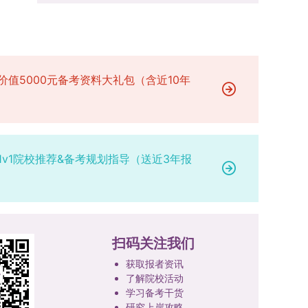
场参与考核，由此产生的后果由考生自行承担。6.
二等奖。若获奖证书注明指导教师信息，需完整填
的课程与培养体系，强化学术型人才的理论素养和
其他说明与咨询渠道本方案中未明确提及的相关事
写指导教师姓名、排名及具体分工；同一竞赛同一
专业型人才的实践能力。（二）加强产教融合与平
宜，均以海南大学教务处发布的自主选择专业相关
奖项有多名研究生共同参与的，由其中1名研究生
台建设通过科技小院、联合培养基地等载体，推动
文件及后续通知为准。考生若在报名及备考过程中
负责统一登记，同时按证书上的姓名顺序填写所有
校企、校所协同育人，提升研究生解决实际问题的
有疑问，可联系学院选拔工作领导小组秘书咨询，
参赛成员及排名，其他成员无需重复填报，系统将
价值5000元备考资料大礼包（含近10年
能力。案例库与优质课程建设为高质量教学提供支
确保及时获取准确信息。
自动关联显示相关信息；团队中包含非本校研究生
撑。（三）支持科研创新与学术交流学校设立专项
的，需在备注栏明确说明。附件材料需上传获奖证
科研基金，举办高水平学术讲座，鼓励研究生参与
书的彩色扫描件。（四）学术交流活动登记细则研
创新实践。近年来，研究生在论文发表与学科竞赛
究生参与的国内外学术交流活动，包括参加学术会
方面取得一系列突破，体现了培养质量的显著提
1v1院校推荐&备考规划指导（送近3年报
议听会、本人在会议上作报告及参与科考活动等，
升。
均需在系统“学术活动信息维护”菜单进行登记。附
件材料需将活动证明相关文件（含会议通知、活动
议程、参与现场照片、个人心得体会等）合并为单
个PDF文件上传。二、成果审核流程及要求1. 研究
扫码关注我们
生竞赛获奖成果由竞赛指导教师负责初审；除竞赛
外的其他各类成果，由研究生的导师承担初审职
获取报者资讯
责。2. 经指导教师或竞赛指导教师审核通过的成
了解院校活动
果，方可提交至学院及研究生院进行最终认定；未
学习备考干货
研究上岸攻略