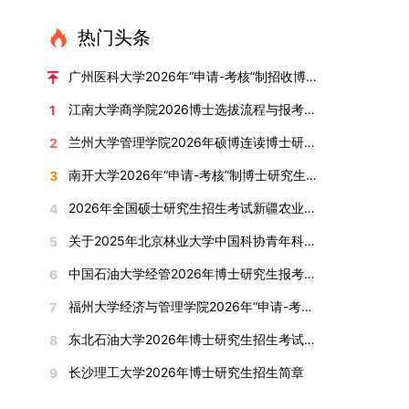
直接导致审核不通过。论文统计遵循以下原则：对
或撤销生源不足专业，将非全日制招生计划向需求
考核方式、时间、地点等多方面做好细致安排，确
100分。评议结果预计于2026年1月中上旬公布。
作，符合博士学位授予要求，同意通过博士学位论
报考学院通知为准。（四）材料提交申请人须按学
于SCI、EI、ISTP、CSCD、CSSCI、A刊、B刊等
旺盛的学科倾斜；同时加快推进急需学科专业建
保考核结果客观准确。1. 复试考核构成复试成绩由
学院将根据材料评议成绩及招生计划，确定进入复
热门头条
文答辩。文枚由张连刚教授指导完成学业，其答辩
校及报考学院要求，如实提交全部申请材料并完成
高水平论文，仅统计以桂林理工大学为第一署名单
设，陆续开展“生物与医药”“低空技术与工程”等新
笔试与面试两部分组成，具体占比为：笔试成绩占
试的考生名单。同等学力报考者须参加学校统一组
通过标志着西南林业大学农林经济管理专业诞生首
线上报名程序。六、考核与录取考核工作由上海交
位，且研究生为第一作者，或导师为第一作者、研
兴专业招生。学校还深化科教融合，单列专项招生
复试总成绩的40%，面试成绩占复试总成绩的
广州医科大学2026年“申请-考核”制招收博士研究生报考公告
织的政治理论考试，具体时间地点另行通知，成绩
位博士毕业生。待学校学位评定委员会审议通过
通大学相关学院与苏州实验室联合组织，具体考核
究生为第二作者的论文；在Nature、Science、
计划，与中国科学院昆明植物研究所、西双版纳热
60%。（1）笔试：以英语能力测试为核心，重点
合格线为60分。非同等学力考生无需参加。3.复
后，她也将成为云南省该专业首位获得博士学位的
形式、内容及流程以学院后续公布的方案为准。录
江南大学商学院2026博士选拔流程与报考条件汇总
1
Cell三大顶刊及其子刊发表的论文，不受作者排名
带植物园等科研机构开展联合培养，探索跨学科、
考查考生的英语阅读理解、书面写作及英汉互译能
试安排复试环节将对考生的思想品德、专业素养、
研究生。（二）学科建设意义此次博士论文答辩的
取时将对考生进行全面考察，学术能力与思想品德
限制，只要署名单位包含桂林理工大学均纳入统计
跨机构的研究生培养新机制。（一）推进招生制度
力，全面评估其英语综合应用水平。（2）面试：
兰州大学管理学院2026年硕博连读博士研究生招生“申请-考核”实施方案
2
外语能力、创新意识及综合素质进行全面考察。复
顺利完成，是学院在农林经济管理博士研究生培养
并重，报名及考核期间有违规或学术不端行为者将
范围。其中，被SCI、EI、ISTP收录的论文，需额
改革与生源质量提升学校建立多元化招生宣传与咨
采用综合面试形式，考核内容涵盖中英文自我介
试分为笔试与面试两部分：笔试科目为“经济学综
方面取得的重要进展，反映了该学位点建设已初见
按有关规定处理。七、其他事项（一）入学时间预
南开大学2026年“申请-考核”制博士研究生招生录取工作实施细则
3
外提供检索证明，论文全文与检索证明须合并为单
询平台，提升生源质量。推行“申请-考核”制博士
绍、综合素养评估（包括逻辑思维、沟通表达、应
合”，适用于理论经济学与应用经济学各专业，形
成效。这一成果不仅体现了学科建设的新突破，也
计为2026年春季或秋季学期。（二）费用与奖助
个PDF文件上传。不同类型论文需提交的附件材料
招生，并拓展直博与硕博连读渠道，增强招生方式
变能力等）以及专业认知程度（包括对目标专业的
2026年全国硕士研究生招生考试新疆农业大学报考点网上确认公告
4
式为闭卷，时长为3小时，满分100分。面试环节
为未来农林经济管理学科的持续发展、学术交流与
学费标准按上海交通大学相关规定执行；学生在读
如下：1. 被SCI、EI、ISTP、SSCI、A&HCI来源期
的灵活性与针对性。（二）优化学科专业布局通过
了解、学习规划等），全方位判断考生是否具备进
要求考生准备10—15分钟的PPT报告，内容应涵盖
合作注入了新的活力。
期间享受学校与实验室共同提供的奖助学金待遇。
关于2025年北京林业大学中国科协青年科技人才培育工程博士生推荐工作的通知
5
刊收录的论文：需按“检索证明（如有）+分区报告
撤销合并低效专业、加强社会急需学科建设，学校
入目标专业学习的潜力。2. 复试时间安排复试时
个人科研经历、研究成果及博士阶段研究设想等。
（三）住宿安排课程学习阶段由学校协调住宿；进
（如有）+论文全文（必备）”的顺序合并材料；2.
不断优化学科结构。面向国家战略和产业需求，加
间初步定于2026年1月6日（星期二）下午，具体
中国石油大学经管2026年博士研究生报考通知
6
复试成绩按百分制计算，笔试与面试成绩各占
入实验室科研阶段后，由苏州实验室统筹安排住
在国内核心期刊发表的论文：需上传论文全文扫描
快布局新兴交叉学科，推动学科专业体系动态优
时段划分如下：（1）笔试时段：14:30—15:30，
50%，计算公式为：复试成绩 = (笔试成绩 + 面试
宿。（四）未尽事宜参照上海交通大学2026年博
福州大学经济与管理学院2026年“申请-考核”制招收攻读博士学位研究生相关要求
7
件；3. 已收到正式录用通知但尚未刊发的论文：
化。（三）深化科教融合与协同育人学校与高水平
时长60分钟；（2）面试时段：15:50—17:50，时
成绩) ÷ 2。复试成绩低于60分者不予录取。同等
士研究生招生章程及相关细则执行。相关推荐：上
需提交包含明确卷期号的录用通知原件及论文录用
科研机构共建联合培养平台，打破传统院系壁垒，
长120分钟。若因报名人数调整或其他特殊情况需
东北石油大学2026年博士研究生招生考试实施细则
8
学力考生复试期间须加试两门本专业硕士学位主干
海市复旦大学MBA 华东理工大学MBA 浙江省
稿。（二）科研奖励、专利及专著登记细则科研奖
促进科研资源与人才培养深度融合，提升研究生的
变更时间，学院将通过官方渠道提前通知所有考
课程，考试形式为笔试，具体科目见复试通知。4.
浙江工业大学MBA
长沙理工大学2026年博士研究生招生简章
9
励与专著（含软件著作权、学术专著）需已正式获
科研创新能力与实践能力。三、深化培养模式改
生。3. 复试地点安排本次复试的举办地点为海南
思想政治与品德考核复试期间将同步进行思想政治
得或出版，专利成果可包括处于申请中、已受理及
革，提升研究生教育质量西南林业大学将教育、科
大学观澜湖校区。考虑到最终报名人数可能影响考
素质和品德考核，重点考察考生的政治态度、道德