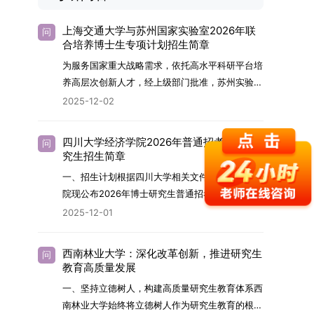
上海交通大学与苏州国家实验室2026年联
问
合培养博士生专项计划招生简章
为服务国家重大战略需求，依托高水平科研平台培
养高层次创新人才，经上级部门批准，苏州实验室
（全称“苏州国家实验室”）与上海交通大学将于
2025-12-02
2026年继续合作开展博士研究生联合培养工作。
该项目旨在选拔优秀学子，在材料及相关前沿交叉
四川大学经济学院2026年普通招考博士研
问
学科领域进行深度培养。相关招生政策及安排说明
究生招生简章
如下。一、培养定位本项目致力于面向国家战略发
一、招生计划根据四川大学相关文件要求，经济学
展方向，培育具备科学家素养、创新精神与科研能
院现公布2026年博士研究生普通招考招生简章。
力，系统掌握学科前沿知识，能胜任高水平科学研
2026年，学院博士研究生招生全面实行“申请-考
2025-12-01
究与技术开发工作的未来领军人才。二、招生安排
核”机制。本年度计划招收博士研究生27名，具体
（一）招生学科范围涵盖材料科学与工程
导师招生计划详见学院官网发布的《四川大学经济
（0805）、化学（0703）、电子科学与技术
西南林业大学：深化改革创新，推进研究生
问
学院2026年博士生招生专业目录》。实际录取人
教育高质量发展
（0809）、材料与化工（0856）、机械
数将根据国家最终下达的招生计划及考生报名情况
（0855）、电子信息（0854）等相关专业。
一、坚持立德树人，构建高质量研究生教育体系西
进行适当调整。除国家专项计划外，我院招收定向
（二）招生名额2026年度具体招生规模以国家最
南林业大学始终将立德树人作为研究生教育的根本
就业考生的比例原则上不超过总计划的5%。全日