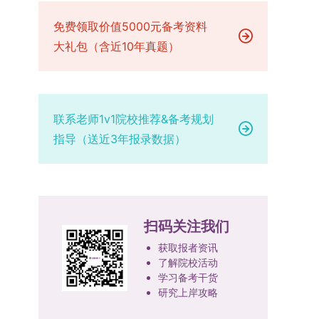
已授权三种状态。研究生需通过系统“科研成果信
技、人才协同发展的理念贯穿研究生培养全过程，
场设置，具体的笔试教室与面试房间将在报名结束
品质、诚信状况、遵纪守法表现等。拟录取名单确
息维护”菜单进行填报，每一项成果对应的所有证
免费领取价值5000元备考资料
着力提升人才自主培养质量。学校实行学术学位与
后，通过学院官网或班级通知等方式另行公布，请
定后，学院将向考生所在单位调取人事档案及现实
明材料均需整合为单个PDF文件上传。各类成果附
专业学位研究生分类培养，优化前者课程体系的理
大礼包（含近10年真题）
考生密切关注。4. 综合成绩核算与录取规则考生
表现材料进行复核。考核不合格者不予录取。四、
件材料要求如下：1. 科研奖励及竞赛获奖：仅限省
论深度，强化后者课程的应用性与实践性。在产教
的最终综合成绩采用“初试+复试”加权计算方式，
录取办法1.考生总成绩由材料评议成绩和复试成绩
部级及以上级别奖励，需上传包含获奖者姓名的荣
融合方面，学校出台《科技小院管理办法》《研究
其中学校统一初试成绩占比50%，学院复试总成绩
加权得出，具体计算公式为：总成绩 = 材料评议
誉证书或奖状彩色扫描件；2. 学术专著：需上传
生联合培养基地建设管理办法》等文件，明确产学
占比50%。综合成绩核算完成后，将按分数从高到
成绩 × 50% + 复试成绩 × 50%。2.录取工作坚
封面、编者信息页、目录及封底的完整扫描件；3.
研一体化培养定位。目前已建成8个省级科技小
低进行排序，需要特别注意的是，初试成绩未达到
持“全面衡量、择优录取、保证质量、宁缺毋滥”原
联系老师1v1院校推荐&备考规划
国家授权专利：包括发明专利、实用新型专利、外
院，其中2个获省级专项资金支持。专业学位案例
及格线的考生，将不纳入排名范围。录取工作将严
则，根据招生计划、考生总成绩、思想政治表现及
指导（送近3年报录数据）
观设计专利，需上传专利受理通知书及授权证书的
库建设成效显著，1个项目入选教育部主题案例
格按照学院自主选择专业的计划名额，从排名靠前
身心健康状况等因素确定拟录取名单。3.拟录取考
彩色扫描件。（三）学科竞赛登记细则仅统计研究
库，“十四五”以来获批省级案例库项目70余项、省
的考生中依次录取。若出现综合成绩相同的情况，
生须在规定时间内提交符合要求的体检报告（二级
生作为竞赛团队负责人，参与学科竞赛（文艺、体
级优质课程近50门。2025年，学校专项投入60余
将按以下顺序进行成绩比对，确定最终录取名次：
甲等及以上医院或四川大学校医院出具），体检标
育类竞赛除外）并获得省部级三等奖及以上奖励的
万元设立研究生科研创新基金，支持学生开展前沿
第一步比对初试科目中“高等数学B”的成绩，成绩
准按教育部及学校相关规定执行。4.拟录取名单经
成果，研究生需在系统“学科竞赛信息维护”菜单完
研究。学校还设立“香樟学术讲坛”，拓展学生学术
高者优先；若该科目成绩仍相同，则比对复试
网上公示，并完成体检、政审、调档等程序后，学
扫码关注我们
成填报。填报信息需与获奖证书内容完全一致，重
视野。通过系列改革，研究生科研创新与学科竞赛
中“英语”科目的成绩，以成绩高者为优先录取对
院将向合格考生寄发录取通知书。
点包含参赛年份、竞赛全称、竞赛类别（从系统预
成果丰硕：2024年，研究生以第一作者发表的三
获取报者资讯
象。5. 复试应试要求为保障复试工作的严肃性与
设列表中选择，具体分类可参考相关说明，无对应
了解院校活动
检索论文占比达91.55%；在“中国研究生创新实践
规范性，考生在参加笔试和面试时，必须携带本人
学习备考干货
选项时选择“其他”，并在竞赛名称中详细标注）、
大赛”等赛事中，获国家级奖项30余项、省级奖项
身份证及学生证原件，以便工作人员进行身份核
研究上岸攻略
获奖等级等核心信息。获奖级别分为国际级、国家
200余项。（一）推进分类培养与课程体系建设学
验。未按要求携带有效证件的考生，将无法进入考
级、省部级三类，获奖等级分为特等奖、一等奖、
校根据学术学位与专业学位不同定位，构建差异化