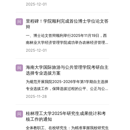
终下达计划为准，首批拟招收联合培养博士生16
任务，积极响应“教育强国，研究生教育何为”的时
2025-12-01
制定向就业考生在基本修业年限内须全脱产在校学
名。具体招生院系及导师信息请见相关名录。
代命题。学校全面贯彻党的教育方针，以高质量党
习。二、报考流程（一）报名资格1.申请人应拥护
（三）选拔途径共设置三种选拔方式，包括本科直
建引领研究生思想政治教育，修订并印发了《研究
中国共产党的领导，品德良好，遵纪守法，身心健
里程碑！学院顺利完成首位博士学位论文答
问
博、硕博连读与申请-考核制，将根据考生综合素
生导师立德树人职责实施细则（2025年修
辩
康，并满足《四川大学2026年博士研究生招生章
质择优录取。（四）培养类别全部为全日制非定向
订）》，推动导师发挥示范作用，引导学生树立德
程》中列出的各项基本条件。2.具备较强的科研能
一、博士论文答辩顺利举行2025年11月19日，西
就业博士研究生。三、培养模式与学位管理（一）
才兼备、科技报国的远大志向，增强社会责任感和
力，并展现出良好的科研发展潜力。3.提交两份由
南林业大学经济管理学院成功举办农林经济管理专
学籍管理联合培养学生学籍隶属于上海交通大学，
人文关怀，促进个人成长与国家战略需求深度融
正高级职称专家亲笔书写的推荐信，专业领域需与
业首届博士研究生学位论文答辩会。答辩地点设于
基本修业年限按该校研究生学籍管理办法执行。
2025-12-01
合。同时，学校制定《关于进一步加强研究生教育
报考专业相关，其中一份必须由报考导师出具。4.
学院303会议室，博士生文枚就其博士学位论文进
（二）培养阶段划分培养过程分为两个主要阶段：
管理工作的实施意见》，强化学风建设，深化科研
以同等学力身份报考者，其科研成果须同时符合以
行了汇报与答辩。答辩委员会由多位知名专家组
第一阶段于上海交通大学完成课程学习；第二阶段
诚信与学术道德教育，弘扬科学精神。学校坚
海南大学国际旅游与公共管理学院考研自主
问
下两项要求：①以第一作者身份在报考学科领域
成。北京林业大学陈建成教授担任主席，委员包括
进入苏州实验室，依托其重大科研任务开展课题研
选择专业选拔方案
持“五育并举”育人理念，通过德育铸魂、智育启
内发表期刊文章，其中至少1篇为A级、1篇为B级
云南财经大学熊德平教授、杨增雄教授、李亚波教
究与学位论文工作。（三）学历学位授予学生在规
智、体育强身、美育润心、劳育践行，全面培养能
为规范开展我院2025-2026学年第1学期自主选择
（期刊等级依据《四川大学哲学社会科学期刊与应
授，以及昆明理工大学冯朝睿教授。文枚的博士论
定年限内达到上海交通大学毕业及学位授予要求
够担当民族复兴大任的高素质人才。（一）强化思
专业选拔工作，保障选拔过程的公平、公正与公
用成果分级方案》认定）；②作为主要完成人获
文选题为《加入合作社对茶农绿色生产行为的影响
的，将获发上海交通大学博士研究生毕业证书并授
想政治教育与导师队伍建设学校以党建引领为核
开，依据《海南大学普通本科学生自主选择专业管
得省部级二等奖及以上科研成果奖励（以证书为
2025-11-28
研究》，该研究立足于茶农生产经营实际，围
予博士学位。四、项目特色与支持条件（一）高水
心，将思想政治教育贯穿研究生培养全过程。通过
理办法》（海大党政办[2024]54号）及《关于做
准），其中一等奖要求排名前五，二等奖要求排名
绕“认知—采纳—转型—收益”这一主线，深入剖析
平科研平台学生可参与国家重大科研项目，接触材
修订导师立德树人职责实施细则，明确导师在研究
好2025-2026学年第1学期自主选择专业选拔考核
前三。（二）网上报名及缴费报名及缴费统一在网
合作社及其利益联结机制对茶农采纳绿色生产技术
料领域大科学装置与人工智能辅助研发平台，获得
桂林理工大学2025年研究生成果统计和考
问
生成长中的关键角色，推动形成以德为先、科研报
准备工作的通知》（海大本[2025]17号）两份核
上进行，时间为2025年11月27日上午9:00至
核工作的通知
行为的影响路径，不仅深化了合作社推动农业绿色
前沿科研训练条件。（二）优质导师资源由包括院
国的育人氛围。在加强学术规范和学风建设方面，
心文件精神，结合我院学科建设特点与教学管理实
2025年12月17日晚上10:00。考生须提前认真阅
转型的理论认识，也促进了农业经济学与生态学相
士在内的资深科研人员组成导师团队，提供高水平
全体教职工、在校研究生：为精准掌握我校研究生
学校持续开展学术诚信教育，营造风清气正的学术