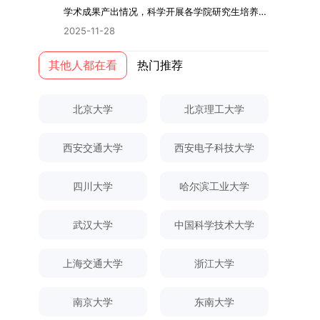
际情况，特制定本实施方案。一、组建选拔工作专
读学校及学院发布的招生章程、简章及专业目录，
关研究的交叉融合，为促进茶农增收、服务双碳目
学术指导，并支持参与国际化学术交流。（三）优
学术成果产出情况，科学开展各学院研究生培养质
环境。（二）完善“五育并举”育人机制学校系统推
项领导小组为统筹推进自主选择专业选拔全流程工
按规定完成报名及缴费。逾期未完成视为自动放
标实现以及全面推进乡村振兴战略提供了有益参
厚奖助待遇提供具有竞争力的助研津贴与生活补
量评估工作，进一步推进研究生成果管理的规范
进德育、智育、体育、美育和劳育有机融合，构建
2025-11-28
作，确保各项环节有序落地，学院专门成立选拔工
弃。（三）申请材料提交符合报考条件的考生，需
考。二、答辩过程与主要内容（一）论文主要内容
助，保障学生潜心学业与研究。（四）畅通发展渠
化、制度化与信息化建设，现就2025年度研究生
全面发展的育人体系。通过课程教学、科研训练、
作领导小组。二、明确报名准入条件本次自主选择
下载并填写《博士入学申请材料自查表》，按要求
与框架文枚博士的论文聚焦茶农参与合作社这一现
道在培养过程中表现优异者，毕业后可优先获得苏
成果统计、审核及考核相关事宜通知如下：一、成
其他人都在看
热门推荐
社会实践等多种途径，提升研究生的综合素质，培
专业选拔的报名对象限定为2025级全日制普通本
整理申请材料，确保材料齐全、顺序正确。所有纸
实背景，系统梳理了“认知—采纳—转型—收益”的
州实验室的工作推荐机会。五、申请条件与报名流
果统计范畴及填报规范本次成果统计对象为我校全
养具有创新精神、实践能力和社会责任感的时代新
科在读学生，第二学士学位学生不在本次选拔范围
质申请材料及自查表须于2025年12月22日上午
作用链条，重点探讨了不同利益联结模式如何影响
程（一）基本申请条件不同选拔方式的申请者需满
体博士、硕士研究生，统计时限为2025年11月30
人。二、优化招生与学科结构，服务国家战略需求
内。同时需特别说明的是，在高考招生环节中，国
10:00前寄达经济学院研究生招生办公室。重要提
北京大学
北京理工大学
茶农的绿色生产决策，揭示了合作社在引导农业生
足相应规定：本科直博生须符合上海交通大学推荐
日前正式取得的各类学术成果。成果涵盖正式刊发
西南林业大学主动对接国家重大战略和区域发展需
家或学校已明确标注不得转专业的本科学生，不具
示：材料送达时间以签收时间为准，逾期不予受
产方式绿色转型中的内在机制。（二）答辩过程回
免试研究生相关要求。硕博连读与申请-考核制申
的学术论文、获得的科研奖励、已授权或在申的专
要，不断优化学科布局与招生机制，提升研究生教
备参与本次选拔考核的资格。三、确定选拔考核方
理；建议选择可靠快递方式邮寄；请严格对照材料
顾在答辩陈述环节，文枚就研究背景、分析框架、
请者应满足当年度上海交通大学博士研究生招生的
西安交通大学
西安电子科技大学
利、正式出版的专著、学科竞赛获奖证书及参与国
育服务经济社会发展的能力。目前，学校拥有4个
式本次自主选择专业选拔考核采用“初试+复试”的
清单顺序整理提交。材料不全、不符合要求或存在
核心内容以及创新之处进行了系统汇报。答辩委员
基本条件及各学院补充规定。（二）报名方式所有
内外学术交流活动的相关证明等。所有在校研究生
一级学科博士点、1个博士专业学位点，以及17个
两级考核模式，其中初试由学校教务处统一部署组
弄虚作假者，资格审查将不予通过。所有提交材料
会各位专家本着严谨求实的学术态度，从理论支
申请人须提前与意向导师沟通确认招生意向，并在
须登录桂林理工大学研究生教育综合管理信息系
一级学科硕士点和17个硕士专业学位点。“十四
四川大学
哈尔滨工业大学
织，复试环节则由我院自主负责实施，具体安排如
不予退还。考生须对报名信息的真实性和准确性负
撑、研究方法、数据论证以及逻辑结构等多个维度
达成一致后进行网上报名：本科直博生须按规定时
统，在指定功能模块完成成果信息录入，并上传相
五”期间，学校研究生规模实现显著增长，博士研
下：（一）学校统一初试安排初试的具体考试时
责，报名信息一经确认提交，不得修改。如确需修
对论文展开评议，在肯定论文质量的同时，也提出
间登录国家推荐免试服务系统完成志愿填报。硕博
关证明材料的PDF版本，相关审核人员将通过系统
究生规模增长达211%。在招生宣传方面，学校构
间、考试科目、考场分布及相关要求，以《关于做
武汉大学
中国科学技术大学
改，须在报名截止前重新填报。三、选拔与录取1.
了若干修改建议，并就如何进一步聚焦关键科学问
连读与申请-考核制考生需登录上海交通大学研招
进行线上审核。（一）学术论文登记细则学术论文
建了“网络宣传+AI智能咨询+现场答疑”三位一体的
好2025-2026学年第1学期自主选择专业选拔考核
资格审查学院将依据网上报名信息及寄达的申请材
题、加强理论阐释深度等方面给予了指导。三、答
网报名系统，选择“国家实验室联培专项”，并选定
包含期刊论文与会议论文两类，研究生需在系
招生宣传平台，持续推进招生模式改革。2024年
准备工作的通知》（海大本[2025]17号）文件中
料进行资格审查，核实考生报考资格、材料完整性
上海交通大学
浙江大学
辩结果与培养意义（一）答辩结果经答辩委员会充
名录内交大导师。（三）报名时间节点本科直博生
统“论文发表信息维护”板块完成信息填报。该板块
起全面推行“申请-考核”制博士招生，2025年进一
的明确规定为准，考生可随时关注学校教务处发布
及缴费情况。审查结果预计于2025年12月下旬在
分讨论、集体评议及无记名投票，一致认为文枚的
报名以学校通知为准；硕博连读与申请-考核制设
中标注为红色的字段为必填项，填报时须确保信息
步拓展“直博”“硕博连读”等多元招生渠道。在学科
的官方信息。（二）学院自主复试安排复试是衡量
学院网站公布。2.材料评议学院将组织专家组对通
博士学位论文研究思路清晰、内容充实、调研扎
两批报名，第一批截止时间为2025年12月15日，
南京大学
东南大学
真实准确、完整规范，若出现空项或错填情况，将
专业调整方面，学校实施存量专业优化行动，压缩
考生综合能力与专业适配度的关键环节，我院将从
过资格审查的考生材料进行评议并打分，满分为
实、写作规范、结论可靠，且已完成足量研究工
第二批为2026年3月15日至4月20日，具体时间以