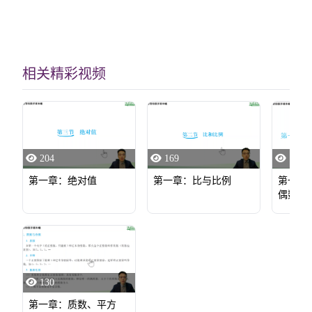
相关精彩视频
204
169
136
第一章：绝对值
第一章：比与比例
第一章
偶数
130
第一章：质数、平方