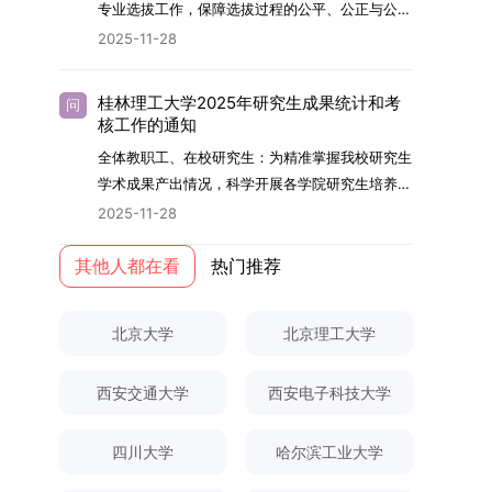
够担当民族复兴大任的高素质人才。（一）强化思
专业选拔工作，保障选拔过程的公平、公正与公
用成果分级方案》认定）；②作为主要完成人获
文选题为《加入合作社对茶农绿色生产行为的影响
的，将获发上海交通大学博士研究生毕业证书并授
想政治教育与导师队伍建设学校以党建引领为核
开，依据《海南大学普通本科学生自主选择专业管
得省部级二等奖及以上科研成果奖励（以证书为
2025-11-28
研究》，该研究立足于茶农生产经营实际，围
予博士学位。四、项目特色与支持条件（一）高水
心，将思想政治教育贯穿研究生培养全过程。通过
理办法》（海大党政办[2024]54号）及《关于做
准），其中一等奖要求排名前五，二等奖要求排名
绕“认知—采纳—转型—收益”这一主线，深入剖析
平科研平台学生可参与国家重大科研项目，接触材
修订导师立德树人职责实施细则，明确导师在研究
好2025-2026学年第1学期自主选择专业选拔考核
前三。（二）网上报名及缴费报名及缴费统一在网
合作社及其利益联结机制对茶农采纳绿色生产技术
料领域大科学装置与人工智能辅助研发平台，获得
桂林理工大学2025年研究生成果统计和考
问
生成长中的关键角色，推动形成以德为先、科研报
准备工作的通知》（海大本[2025]17号）两份核
上进行，时间为2025年11月27日上午9:00至
核工作的通知
行为的影响路径，不仅深化了合作社推动农业绿色
前沿科研训练条件。（二）优质导师资源由包括院
国的育人氛围。在加强学术规范和学风建设方面，
心文件精神，结合我院学科建设特点与教学管理实
2025年12月17日晚上10:00。考生须提前认真阅
转型的理论认识，也促进了农业经济学与生态学相
士在内的资深科研人员组成导师团队，提供高水平
全体教职工、在校研究生：为精准掌握我校研究生
学校持续开展学术诚信教育，营造风清气正的学术
际情况，特制定本实施方案。一、组建选拔工作专
读学校及学院发布的招生章程、简章及专业目录，
关研究的交叉融合，为促进茶农增收、服务双碳目
学术指导，并支持参与国际化学术交流。（三）优
学术成果产出情况，科学开展各学院研究生培养质
环境。（二）完善“五育并举”育人机制学校系统推
项领导小组为统筹推进自主选择专业选拔全流程工
按规定完成报名及缴费。逾期未完成视为自动放
标实现以及全面推进乡村振兴战略提供了有益参
厚奖助待遇提供具有竞争力的助研津贴与生活补
量评估工作，进一步推进研究生成果管理的规范
进德育、智育、体育、美育和劳育有机融合，构建
2025-11-28
作，确保各项环节有序落地，学院专门成立选拔工
弃。（三）申请材料提交符合报考条件的考生，需
考。二、答辩过程与主要内容（一）论文主要内容
助，保障学生潜心学业与研究。（四）畅通发展渠
化、制度化与信息化建设，现就2025年度研究生
全面发展的育人体系。通过课程教学、科研训练、
作领导小组。二、明确报名准入条件本次自主选择
下载并填写《博士入学申请材料自查表》，按要求
与框架文枚博士的论文聚焦茶农参与合作社这一现
道在培养过程中表现优异者，毕业后可优先获得苏
成果统计、审核及考核相关事宜通知如下：一、成
其他人都在看
热门推荐
社会实践等多种途径，提升研究生的综合素质，培
专业选拔的报名对象限定为2025级全日制普通本
整理申请材料，确保材料齐全、顺序正确。所有纸
实背景，系统梳理了“认知—采纳—转型—收益”的
州实验室的工作推荐机会。五、申请条件与报名流
果统计范畴及填报规范本次成果统计对象为我校全
养具有创新精神、实践能力和社会责任感的时代新
科在读学生，第二学士学位学生不在本次选拔范围
质申请材料及自查表须于2025年12月22日上午
作用链条，重点探讨了不同利益联结模式如何影响
程（一）基本申请条件不同选拔方式的申请者需满
体博士、硕士研究生，统计时限为2025年11月30
人。二、优化招生与学科结构，服务国家战略需求
内。同时需特别说明的是，在高考招生环节中，国
10:00前寄达经济学院研究生招生办公室。重要提
北京大学
北京理工大学
茶农的绿色生产决策，揭示了合作社在引导农业生
足相应规定：本科直博生须符合上海交通大学推荐
日前正式取得的各类学术成果。成果涵盖正式刊发
西南林业大学主动对接国家重大战略和区域发展需
家或学校已明确标注不得转专业的本科学生，不具
示：材料送达时间以签收时间为准，逾期不予受
产方式绿色转型中的内在机制。（二）答辩过程回
免试研究生相关要求。硕博连读与申请-考核制申
的学术论文、获得的科研奖励、已授权或在申的专
要，不断优化学科布局与招生机制，提升研究生教
备参与本次选拔考核的资格。三、确定选拔考核方
理；建议选择可靠快递方式邮寄；请严格对照材料
顾在答辩陈述环节，文枚就研究背景、分析框架、
请者应满足当年度上海交通大学博士研究生招生的
西安交通大学
西安电子科技大学
利、正式出版的专著、学科竞赛获奖证书及参与国
育服务经济社会发展的能力。目前，学校拥有4个
式本次自主选择专业选拔考核采用“初试+复试”的
清单顺序整理提交。材料不全、不符合要求或存在
核心内容以及创新之处进行了系统汇报。答辩委员
基本条件及各学院补充规定。（二）报名方式所有
内外学术交流活动的相关证明等。所有在校研究生
一级学科博士点、1个博士专业学位点，以及17个
两级考核模式，其中初试由学校教务处统一部署组
弄虚作假者，资格审查将不予通过。所有提交材料
会各位专家本着严谨求实的学术态度，从理论支
申请人须提前与意向导师沟通确认招生意向，并在
须登录桂林理工大学研究生教育综合管理信息系
一级学科硕士点和17个硕士专业学位点。“十四
四川大学
哈尔滨工业大学
织，复试环节则由我院自主负责实施，具体安排如
不予退还。考生须对报名信息的真实性和准确性负
撑、研究方法、数据论证以及逻辑结构等多个维度
达成一致后进行网上报名：本科直博生须按规定时
统，在指定功能模块完成成果信息录入，并上传相
五”期间，学校研究生规模实现显著增长，博士研
下：（一）学校统一初试安排初试的具体考试时
责，报名信息一经确认提交，不得修改。如确需修