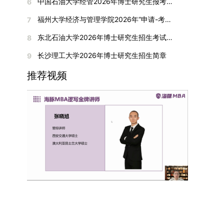
间初步定于2026年1月6日（星期二）下午，具体
中国石油大学经管2026年博士研究生报考通知
6
复试成绩按百分制计算，笔试与面试成绩各占
入实验室科研阶段后，由苏州实验室统筹安排住
在国内核心期刊发表的论文：需上传论文全文扫描
快布局新兴交叉学科，推动学科专业体系动态优
时段划分如下：（1）笔试时段：14:30—15:30，
50%，计算公式为：复试成绩 = (笔试成绩 + 面试
宿。（四）未尽事宜参照上海交通大学2026年博
福州大学经济与管理学院2026年“申请-考核”制招收攻读博士学位研究生相关要求
7
件；3. 已收到正式录用通知但尚未刊发的论文：
化。（三）深化科教融合与协同育人学校与高水平
时长60分钟；（2）面试时段：15:50—17:50，时
成绩) ÷ 2。复试成绩低于60分者不予录取。同等
士研究生招生章程及相关细则执行。相关推荐：上
需提交包含明确卷期号的录用通知原件及论文录用
科研机构共建联合培养平台，打破传统院系壁垒，
长120分钟。若因报名人数调整或其他特殊情况需
东北石油大学2026年博士研究生招生考试实施细则
8
学力考生复试期间须加试两门本专业硕士学位主干
海市复旦大学MBA 华东理工大学MBA 浙江省
稿。（二）科研奖励、专利及专著登记细则科研奖
促进科研资源与人才培养深度融合，提升研究生的
变更时间，学院将通过官方渠道提前通知所有考
课程，考试形式为笔试，具体科目见复试通知。4.
浙江工业大学MBA
长沙理工大学2026年博士研究生招生简章
9
励与专著（含软件著作权、学术专著）需已正式获
科研创新能力与实践能力。三、深化培养模式改
生。3. 复试地点安排本次复试的举办地点为海南
思想政治与品德考核复试期间将同步进行思想政治
得或出版，专利成果可包括处于申请中、已受理及
革，提升研究生教育质量西南林业大学将教育、科
大学观澜湖校区。考虑到最终报名人数可能影响考
推荐视频
素质和品德考核，重点考察考生的政治态度、道德
已授权三种状态。研究生需通过系统“科研成果信
技、人才协同发展的理念贯穿研究生培养全过程，
场设置，具体的笔试教室与面试房间将在报名结束
品质、诚信状况、遵纪守法表现等。拟录取名单确
息维护”菜单进行填报，每一项成果对应的所有证
着力提升人才自主培养质量。学校实行学术学位与
后，通过学院官网或班级通知等方式另行公布，请
定后，学院将向考生所在单位调取人事档案及现实
明材料均需整合为单个PDF文件上传。各类成果附
专业学位研究生分类培养，优化前者课程体系的理
考生密切关注。4. 综合成绩核算与录取规则考生
表现材料进行复核。考核不合格者不予录取。四、
件材料要求如下：1. 科研奖励及竞赛获奖：仅限省
论深度，强化后者课程的应用性与实践性。在产教
的最终综合成绩采用“初试+复试”加权计算方式，
录取办法1.考生总成绩由材料评议成绩和复试成绩
部级及以上级别奖励，需上传包含获奖者姓名的荣
融合方面，学校出台《科技小院管理办法》《研究
其中学校统一初试成绩占比50%，学院复试总成绩
加权得出，具体计算公式为：总成绩 = 材料评议
誉证书或奖状彩色扫描件；2. 学术专著：需上传
生联合培养基地建设管理办法》等文件，明确产学
占比50%。综合成绩核算完成后，将按分数从高到
成绩 × 50% + 复试成绩 × 50%。2.录取工作坚
封面、编者信息页、目录及封底的完整扫描件；3.
研一体化培养定位。目前已建成8个省级科技小
低进行排序，需要特别注意的是，初试成绩未达到
持“全面衡量、择优录取、保证质量、宁缺毋滥”原
国家授权专利：包括发明专利、实用新型专利、外
院，其中2个获省级专项资金支持。专业学位案例
及格线的考生，将不纳入排名范围。录取工作将严
则，根据招生计划、考生总成绩、思想政治表现及
观设计专利，需上传专利受理通知书及授权证书的
库建设成效显著，1个项目入选教育部主题案例
格按照学院自主选择专业的计划名额，从排名靠前
身心健康状况等因素确定拟录取名单。3.拟录取考
彩色扫描件。（三）学科竞赛登记细则仅统计研究
库，“十四五”以来获批省级案例库项目70余项、省
的考生中依次录取。若出现综合成绩相同的情况，
生须在规定时间内提交符合要求的体检报告（二级
生作为竞赛团队负责人，参与学科竞赛（文艺、体
级优质课程近50门。2025年，学校专项投入60余
将按以下顺序进行成绩比对，确定最终录取名次：
甲等及以上医院或四川大学校医院出具），体检标
育类竞赛除外）并获得省部级三等奖及以上奖励的
万元设立研究生科研创新基金，支持学生开展前沿
第一步比对初试科目中“高等数学B”的成绩，成绩
准按教育部及学校相关规定执行。4.拟录取名单经
成果，研究生需在系统“学科竞赛信息维护”菜单完