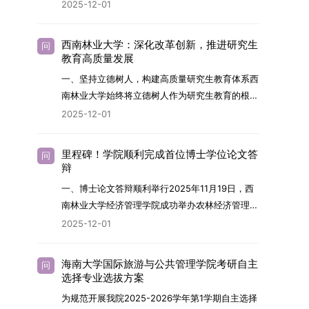
2026年，学院博士研究生招生全面实行“申请-考
2025-12-01
究与技术开发工作的未来领军人才。二、招生安排
核”机制。本年度计划招收博士研究生27名，具体
（一）招生学科范围涵盖材料科学与工程
导师招生计划详见学院官网发布的《四川大学经济
（0805）、化学（0703）、电子科学与技术
西南林业大学：深化改革创新，推进研究生
问
学院2026年博士生招生专业目录》。实际录取人
教育高质量发展
（0809）、材料与化工（0856）、机械
数将根据国家最终下达的招生计划及考生报名情况
（0855）、电子信息（0854）等相关专业。
一、坚持立德树人，构建高质量研究生教育体系西
进行适当调整。除国家专项计划外，我院招收定向
（二）招生名额2026年度具体招生规模以国家最
南林业大学始终将立德树人作为研究生教育的根本
就业考生的比例原则上不超过总计划的5%。全日
终下达计划为准，首批拟招收联合培养博士生16
任务，积极响应“教育强国，研究生教育何为”的时
2025-12-01
制定向就业考生在基本修业年限内须全脱产在校学
名。具体招生院系及导师信息请见相关名录。
代命题。学校全面贯彻党的教育方针，以高质量党
习。二、报考流程（一）报名资格1.申请人应拥护
（三）选拔途径共设置三种选拔方式，包括本科直
建引领研究生思想政治教育，修订并印发了《研究
中国共产党的领导，品德良好，遵纪守法，身心健
里程碑！学院顺利完成首位博士学位论文答
问
博、硕博连读与申请-考核制，将根据考生综合素
生导师立德树人职责实施细则（2025年修
辩
康，并满足《四川大学2026年博士研究生招生章
质择优录取。（四）培养类别全部为全日制非定向
订）》，推动导师发挥示范作用，引导学生树立德
程》中列出的各项基本条件。2.具备较强的科研能
一、博士论文答辩顺利举行2025年11月19日，西
就业博士研究生。三、培养模式与学位管理（一）
才兼备、科技报国的远大志向，增强社会责任感和
力，并展现出良好的科研发展潜力。3.提交两份由
南林业大学经济管理学院成功举办农林经济管理专
学籍管理联合培养学生学籍隶属于上海交通大学，
人文关怀，促进个人成长与国家战略需求深度融
正高级职称专家亲笔书写的推荐信，专业领域需与
业首届博士研究生学位论文答辩会。答辩地点设于
基本修业年限按该校研究生学籍管理办法执行。
2025-12-01
合。同时，学校制定《关于进一步加强研究生教育
报考专业相关，其中一份必须由报考导师出具。4.
学院303会议室，博士生文枚就其博士学位论文进
（二）培养阶段划分培养过程分为两个主要阶段：
管理工作的实施意见》，强化学风建设，深化科研
以同等学力身份报考者，其科研成果须同时符合以
行了汇报与答辩。答辩委员会由多位知名专家组
第一阶段于上海交通大学完成课程学习；第二阶段
诚信与学术道德教育，弘扬科学精神。学校坚
海南大学国际旅游与公共管理学院考研自主
问
下两项要求：①以第一作者身份在报考学科领域
成。北京林业大学陈建成教授担任主席，委员包括
进入苏州实验室，依托其重大科研任务开展课题研
选择专业选拔方案
持“五育并举”育人理念，通过德育铸魂、智育启
内发表期刊文章，其中至少1篇为A级、1篇为B级
云南财经大学熊德平教授、杨增雄教授、李亚波教
究与学位论文工作。（三）学历学位授予学生在规
智、体育强身、美育润心、劳育践行，全面培养能
为规范开展我院2025-2026学年第1学期自主选择
（期刊等级依据《四川大学哲学社会科学期刊与应
授，以及昆明理工大学冯朝睿教授。文枚的博士论
定年限内达到上海交通大学毕业及学位授予要求