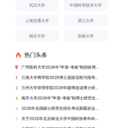
对论文展开评议，在肯定论文质量的同时，也提出
间登录国家推荐免试服务系统完成志愿填报。硕博
关证明材料的PDF版本，相关审核人员将通过系统
究生规模增长达211%。在招生宣传方面，学校构
间、考试科目、考场分布及相关要求，以《关于做
武汉大学
中国科学技术大学
改，须在报名截止前重新填报。三、选拔与录取1.
了若干修改建议，并就如何进一步聚焦关键科学问
连读与申请-考核制考生需登录上海交通大学研招
进行线上审核。（一）学术论文登记细则学术论文
建了“网络宣传+AI智能咨询+现场答疑”三位一体的
好2025-2026学年第1学期自主选择专业选拔考核
资格审查学院将依据网上报名信息及寄达的申请材
题、加强理论阐释深度等方面给予了指导。三、答
网报名系统，选择“国家实验室联培专项”，并选定
包含期刊论文与会议论文两类，研究生需在系
招生宣传平台，持续推进招生模式改革。2024年
准备工作的通知》（海大本[2025]17号）文件中
料进行资格审查，核实考生报考资格、材料完整性
上海交通大学
浙江大学
辩结果与培养意义（一）答辩结果经答辩委员会充
名录内交大导师。（三）报名时间节点本科直博生
统“论文发表信息维护”板块完成信息填报。该板块
起全面推行“申请-考核”制博士招生，2025年进一
的明确规定为准，考生可随时关注学校教务处发布
及缴费情况。审查结果预计于2025年12月下旬在
分讨论、集体评议及无记名投票，一致认为文枚的
报名以学校通知为准；硕博连读与申请-考核制设
中标注为红色的字段为必填项，填报时须确保信息
步拓展“直博”“硕博连读”等多元招生渠道。在学科
的官方信息。（二）学院自主复试安排复试是衡量
学院网站公布。2.材料评议学院将组织专家组对通
博士学位论文研究思路清晰、内容充实、调研扎
两批报名，第一批截止时间为2025年12月15日，
南京大学
东南大学
真实准确、完整规范，若出现空项或错填情况，将
专业调整方面，学校实施存量专业优化行动，压缩
考生综合能力与专业适配度的关键环节，我院将从
过资格审查的考生材料进行评议并打分，满分为
实、写作规范、结论可靠，且已完成足量研究工
第二批为2026年3月15日至4月20日，具体时间以
直接导致审核不通过。论文统计遵循以下原则：对
或撤销生源不足专业，将非全日制招生计划向需求
考核方式、时间、地点等多方面做好细致安排，确
100分。评议结果预计于2026年1月中上旬公布。
作，符合博士学位授予要求，同意通过博士学位论
报考学院通知为准。（四）材料提交申请人须按学
于SCI、EI、ISTP、CSCD、CSSCI、A刊、B刊等
旺盛的学科倾斜；同时加快推进急需学科专业建
保考核结果客观准确。1. 复试考核构成复试成绩由
学院将根据材料评议成绩及招生计划，确定进入复
热门头条
文答辩。文枚由张连刚教授指导完成学业，其答辩
校及报考学院要求，如实提交全部申请材料并完成
高水平论文，仅统计以桂林理工大学为第一署名单
设，陆续开展“生物与医药”“低空技术与工程”等新
笔试与面试两部分组成，具体占比为：笔试成绩占
试的考生名单。同等学力报考者须参加学校统一组
通过标志着西南林业大学农林经济管理专业诞生首
线上报名程序。六、考核与录取考核工作由上海交
位，且研究生为第一作者，或导师为第一作者、研
兴专业招生。学校还深化科教融合，单列专项招生
复试总成绩的40%，面试成绩占复试总成绩的
广州医科大学2026年“申请-考核”制招收博士研究生报考公告
织的政治理论考试，具体时间地点另行通知，成绩
位博士毕业生。待学校学位评定委员会审议通过
通大学相关学院与苏州实验室联合组织，具体考核
究生为第二作者的论文；在Nature、Science、
计划，与中国科学院昆明植物研究所、西双版纳热
60%。（1）笔试：以英语能力测试为核心，重点
合格线为60分。非同等学力考生无需参加。3.复
后，她也将成为云南省该专业首位获得博士学位的
形式、内容及流程以学院后续公布的方案为准。录
江南大学商学院2026博士选拔流程与报考条件汇总
1
Cell三大顶刊及其子刊发表的论文，不受作者排名
带植物园等科研机构开展联合培养，探索跨学科、
考查考生的英语阅读理解、书面写作及英汉互译能
试安排复试环节将对考生的思想品德、专业素养、
研究生。（二）学科建设意义此次博士论文答辩的
取时将对考生进行全面考察，学术能力与思想品德
限制，只要署名单位包含桂林理工大学均纳入统计
跨机构的研究生培养新机制。（一）推进招生制度
力，全面评估其英语综合应用水平。（2）面试：
兰州大学管理学院2026年硕博连读博士研究生招生“申请-考核”实施方案
2
外语能力、创新意识及综合素质进行全面考察。复
顺利完成，是学院在农林经济管理博士研究生培养
并重，报名及考核期间有违规或学术不端行为者将
范围。其中，被SCI、EI、ISTP收录的论文，需额
改革与生源质量提升学校建立多元化招生宣传与咨
采用综合面试形式，考核内容涵盖中英文自我介
试分为笔试与面试两部分：笔试科目为“经济学综
方面取得的重要进展，反映了该学位点建设已初见
按有关规定处理。七、其他事项（一）入学时间预
南开大学2026年“申请-考核”制博士研究生招生录取工作实施细则
3
外提供检索证明，论文全文与检索证明须合并为单
询平台，提升生源质量。推行“申请-考核”制博士
绍、综合素养评估（包括逻辑思维、沟通表达、应
合”，适用于理论经济学与应用经济学各专业，形
成效。这一成果不仅体现了学科建设的新突破，也
计为2026年春季或秋季学期。（二）费用与奖助
个PDF文件上传。不同类型论文需提交的附件材料
招生，并拓展直博与硕博连读渠道，增强招生方式
变能力等）以及专业认知程度（包括对目标专业的
2026年全国硕士研究生招生考试新疆农业大学报考点网上确认公告
4
式为闭卷，时长为3小时，满分100分。面试环节
为未来农林经济管理学科的持续发展、学术交流与
学费标准按上海交通大学相关规定执行；学生在读
如下：1. 被SCI、EI、ISTP、SSCI、A&HCI来源期
的灵活性与针对性。（二）优化学科专业布局通过
了解、学习规划等），全方位判断考生是否具备进
要求考生准备10—15分钟的PPT报告，内容应涵盖
合作注入了新的活力。
期间享受学校与实验室共同提供的奖助学金待遇。
关于2025年北京林业大学中国科协青年科技人才培育工程博士生推荐工作的通知
5
刊收录的论文：需按“检索证明（如有）+分区报告
撤销合并低效专业、加强社会急需学科建设，学校
入目标专业学习的潜力。2. 复试时间安排复试时
个人科研经历、研究成果及博士阶段研究设想等。
（三）住宿安排课程学习阶段由学校协调住宿；进
（如有）+论文全文（必备）”的顺序合并材料；2.
不断优化学科结构。面向国家战略和产业需求，加