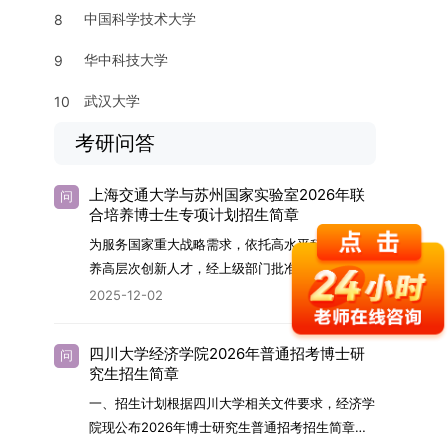
中国科学技术大学
8
华中科技大学
9
武汉大学
10
考研问答
上海交通大学与苏州国家实验室2026年联
问
合培养博士生专项计划招生简章
为服务国家重大战略需求，依托高水平科研平台培
养高层次创新人才，经上级部门批准，苏州实验室
（全称“苏州国家实验室”）与上海交通大学将于
2025-12-02
2026年继续合作开展博士研究生联合培养工作。
该项目旨在选拔优秀学子，在材料及相关前沿交叉
四川大学经济学院2026年普通招考博士研
问
学科领域进行深度培养。相关招生政策及安排说明
究生招生简章
如下。一、培养定位本项目致力于面向国家战略发
一、招生计划根据四川大学相关文件要求，经济学
展方向，培育具备科学家素养、创新精神与科研能
院现公布2026年博士研究生普通招考招生简章。
力，系统掌握学科前沿知识，能胜任高水平科学研