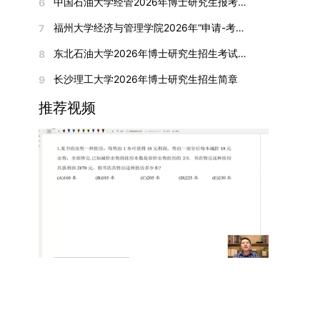
间初步定于2026年1月6日（星期二）下午，具体
中国石油大学经管2026年博士研究生报考通知
6
复试成绩按百分制计算，笔试与面试成绩各占
入实验室科研阶段后，由苏州实验室统筹安排住
在国内核心期刊发表的论文：需上传论文全文扫描
快布局新兴交叉学科，推动学科专业体系动态优
时段划分如下：（1）笔试时段：14:30—15:30，
50%，计算公式为：复试成绩 = (笔试成绩 + 面试
宿。（四）未尽事宜参照上海交通大学2026年博
福州大学经济与管理学院2026年“申请-考核”制招收攻读博士学位研究生相关要求
7
件；3. 已收到正式录用通知但尚未刊发的论文：
化。（三）深化科教融合与协同育人学校与高水平
时长60分钟；（2）面试时段：15:50—17:50，时
成绩) ÷ 2。复试成绩低于60分者不予录取。同等
士研究生招生章程及相关细则执行。相关推荐：上
需提交包含明确卷期号的录用通知原件及论文录用
科研机构共建联合培养平台，打破传统院系壁垒，
长120分钟。若因报名人数调整或其他特殊情况需
东北石油大学2026年博士研究生招生考试实施细则
8
学力考生复试期间须加试两门本专业硕士学位主干
海市复旦大学MBA 华东理工大学MBA 浙江省
稿。（二）科研奖励、专利及专著登记细则科研奖
促进科研资源与人才培养深度融合，提升研究生的
变更时间，学院将通过官方渠道提前通知所有考
课程，考试形式为笔试，具体科目见复试通知。4.
浙江工业大学MBA
长沙理工大学2026年博士研究生招生简章
9
励与专著（含软件著作权、学术专著）需已正式获
科研创新能力与实践能力。三、深化培养模式改
生。3. 复试地点安排本次复试的举办地点为海南
思想政治与品德考核复试期间将同步进行思想政治
得或出版，专利成果可包括处于申请中、已受理及
革，提升研究生教育质量西南林业大学将教育、科
大学观澜湖校区。考虑到最终报名人数可能影响考
推荐视频
素质和品德考核，重点考察考生的政治态度、道德
已授权三种状态。研究生需通过系统“科研成果信
技、人才协同发展的理念贯穿研究生培养全过程，
场设置，具体的笔试教室与面试房间将在报名结束
品质、诚信状况、遵纪守法表现等。拟录取名单确
息维护”菜单进行填报，每一项成果对应的所有证
着力提升人才自主培养质量。学校实行学术学位与
后，通过学院官网或班级通知等方式另行公布，请
定后，学院将向考生所在单位调取人事档案及现实
明材料均需整合为单个PDF文件上传。各类成果附
专业学位研究生分类培养，优化前者课程体系的理
考生密切关注。4. 综合成绩核算与录取规则考生
表现材料进行复核。考核不合格者不予录取。四、
件材料要求如下：1. 科研奖励及竞赛获奖：仅限省
论深度，强化后者课程的应用性与实践性。在产教
的最终综合成绩采用“初试+复试”加权计算方式，
录取办法1.考生总成绩由材料评议成绩和复试成绩
部级及以上级别奖励，需上传包含获奖者姓名的荣
融合方面，学校出台《科技小院管理办法》《研究
其中学校统一初试成绩占比50%，学院复试总成绩
加权得出，具体计算公式为：总成绩 = 材料评议
誉证书或奖状彩色扫描件；2. 学术专著：需上传
生联合培养基地建设管理办法》等文件，明确产学
占比50%。综合成绩核算完成后，将按分数从高到
成绩 × 50% + 复试成绩 × 50%。2.录取工作坚
封面、编者信息页、目录及封底的完整扫描件；3.
研一体化培养定位。目前已建成8个省级科技小
低进行排序，需要特别注意的是，初试成绩未达到
持“全面衡量、择优录取、保证质量、宁缺毋滥”原
国家授权专利：包括发明专利、实用新型专利、外
院，其中2个获省级专项资金支持。专业学位案例
及格线的考生，将不纳入排名范围。录取工作将严
则，根据招生计划、考生总成绩、思想政治表现及
观设计专利，需上传专利受理通知书及授权证书的
库建设成效显著，1个项目入选教育部主题案例
格按照学院自主选择专业的计划名额，从排名靠前
身心健康状况等因素确定拟录取名单。3.拟录取考
彩色扫描件。（三）学科竞赛登记细则仅统计研究
库，“十四五”以来获批省级案例库项目70余项、省
的考生中依次录取。若出现综合成绩相同的情况，
生须在规定时间内提交符合要求的体检报告（二级
生作为竞赛团队负责人，参与学科竞赛（文艺、体
级优质课程近50门。2025年，学校专项投入60余
将按以下顺序进行成绩比对，确定最终录取名次：
甲等及以上医院或四川大学校医院出具），体检标
育类竞赛除外）并获得省部级三等奖及以上奖励的
万元设立研究生科研创新基金，支持学生开展前沿
第一步比对初试科目中“高等数学B”的成绩，成绩
准按教育部及学校相关规定执行。4.拟录取名单经
成果，研究生需在系统“学科竞赛信息维护”菜单完