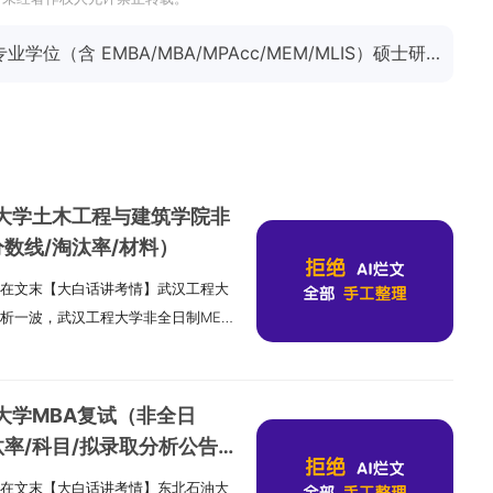
下一篇：南开大学商学院 2025 年专业学位（含 EMBA/MBA/MPAcc/MEM/MLIS）硕士研究生调剂复试通知
程大学土木工程与建筑学院非
分数线/淘汰率/材料）
在文末【大白话讲考情】武汉工程大
析一波，武汉工程大学非全日制MEM
友好院校，复试时间预计在2026年3
前规划。复试形式为网络远程面试，无
备笔试科目，减轻备考压力。复习建
大学MBA复试（非全日
业课、综合面试），真题是关键备考
汰率/科目/拟录取分析公告/
相关问答和政治热点，英语聚焦自我
在文末【大白话讲考情】东北石油大
经验与管理思维，针对性准备1-2周