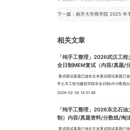
相关文章
「纯手工整理」2026武汉工
全日制MEM复试（内容/真题/
复试面试真题已放在文末复试面试真题已放
学土木工程与建筑学院非全日制MEM客观分
复试一志愿淘汰率为0%，属于保护一志愿的
2026-02-26 14:31:48
月26日左右，查分后备考时间有限，需提
笔试环节，考察聚焦面试表现，无需额外准
「纯手工整理」2026东北石油
议：核心抓四大面试板块（英语、政治、专
制）内容/真题资料/分数线/淘
资料，文末已整理高频真题，重点背诵专业
细则材料
复试面试真题已放在文末复试面试真题已放
介绍和日常工作相关表达，综合面试突出项目