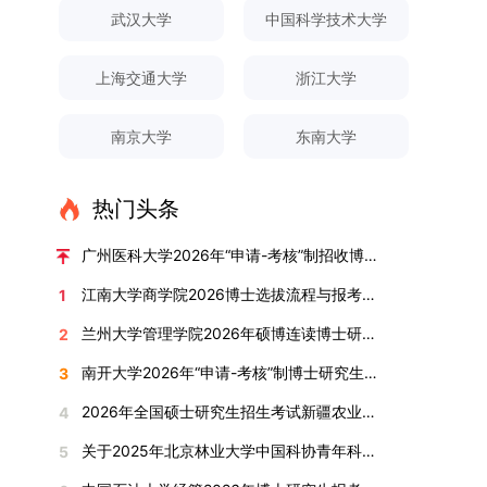
对论文展开评议，在肯定论文质量的同时，也提出
间登录国家推荐免试服务系统完成志愿填报。硕博
关证明材料的PDF版本，相关审核人员将通过系统
究生规模增长达211%。在招生宣传方面，学校构
间、考试科目、考场分布及相关要求，以《关于做
武汉大学
中国科学技术大学
改，须在报名截止前重新填报。三、选拔与录取1.
了若干修改建议，并就如何进一步聚焦关键科学问
连读与申请-考核制考生需登录上海交通大学研招
进行线上审核。（一）学术论文登记细则学术论文
建了“网络宣传+AI智能咨询+现场答疑”三位一体的
好2025-2026学年第1学期自主选择专业选拔考核
资格审查学院将依据网上报名信息及寄达的申请材
题、加强理论阐释深度等方面给予了指导。三、答
网报名系统，选择“国家实验室联培专项”，并选定
包含期刊论文与会议论文两类，研究生需在系
招生宣传平台，持续推进招生模式改革。2024年
准备工作的通知》（海大本[2025]17号）文件中
料进行资格审查，核实考生报考资格、材料完整性
上海交通大学
浙江大学
辩结果与培养意义（一）答辩结果经答辩委员会充
名录内交大导师。（三）报名时间节点本科直博生
统“论文发表信息维护”板块完成信息填报。该板块
起全面推行“申请-考核”制博士招生，2025年进一
的明确规定为准，考生可随时关注学校教务处发布
及缴费情况。审查结果预计于2025年12月下旬在
分讨论、集体评议及无记名投票，一致认为文枚的
报名以学校通知为准；硕博连读与申请-考核制设
中标注为红色的字段为必填项，填报时须确保信息
步拓展“直博”“硕博连读”等多元招生渠道。在学科
的官方信息。（二）学院自主复试安排复试是衡量
学院网站公布。2.材料评议学院将组织专家组对通
博士学位论文研究思路清晰、内容充实、调研扎
两批报名，第一批截止时间为2025年12月15日，
南京大学
东南大学
真实准确、完整规范，若出现空项或错填情况，将
专业调整方面，学校实施存量专业优化行动，压缩
考生综合能力与专业适配度的关键环节，我院将从
过资格审查的考生材料进行评议并打分，满分为
实、写作规范、结论可靠，且已完成足量研究工
第二批为2026年3月15日至4月20日，具体时间以
直接导致审核不通过。论文统计遵循以下原则：对
或撤销生源不足专业，将非全日制招生计划向需求
考核方式、时间、地点等多方面做好细致安排，确
100分。评议结果预计于2026年1月中上旬公布。
作，符合博士学位授予要求，同意通过博士学位论
报考学院通知为准。（四）材料提交申请人须按学
于SCI、EI、ISTP、CSCD、CSSCI、A刊、B刊等
旺盛的学科倾斜；同时加快推进急需学科专业建
保考核结果客观准确。1. 复试考核构成复试成绩由
学院将根据材料评议成绩及招生计划，确定进入复
热门头条
文答辩。文枚由张连刚教授指导完成学业，其答辩
校及报考学院要求，如实提交全部申请材料并完成
高水平论文，仅统计以桂林理工大学为第一署名单
设，陆续开展“生物与医药”“低空技术与工程”等新
笔试与面试两部分组成，具体占比为：笔试成绩占
试的考生名单。同等学力报考者须参加学校统一组
通过标志着西南林业大学农林经济管理专业诞生首
线上报名程序。六、考核与录取考核工作由上海交
位，且研究生为第一作者，或导师为第一作者、研
兴专业招生。学校还深化科教融合，单列专项招生
复试总成绩的40%，面试成绩占复试总成绩的
广州医科大学2026年“申请-考核”制招收博士研究生报考公告
织的政治理论考试，具体时间地点另行通知，成绩
位博士毕业生。待学校学位评定委员会审议通过
通大学相关学院与苏州实验室联合组织，具体考核
究生为第二作者的论文；在Nature、Science、
计划，与中国科学院昆明植物研究所、西双版纳热
60%。（1）笔试：以英语能力测试为核心，重点
合格线为60分。非同等学力考生无需参加。3.复
后，她也将成为云南省该专业首位获得博士学位的
形式、内容及流程以学院后续公布的方案为准。录
江南大学商学院2026博士选拔流程与报考条件汇总
1
Cell三大顶刊及其子刊发表的论文，不受作者排名
带植物园等科研机构开展联合培养，探索跨学科、
考查考生的英语阅读理解、书面写作及英汉互译能
试安排复试环节将对考生的思想品德、专业素养、
研究生。（二）学科建设意义此次博士论文答辩的
取时将对考生进行全面考察，学术能力与思想品德
限制，只要署名单位包含桂林理工大学均纳入统计
跨机构的研究生培养新机制。（一）推进招生制度
力，全面评估其英语综合应用水平。（2）面试：
兰州大学管理学院2026年硕博连读博士研究生招生“申请-考核”实施方案
2
外语能力、创新意识及综合素质进行全面考察。复
顺利完成，是学院在农林经济管理博士研究生培养
并重，报名及考核期间有违规或学术不端行为者将
范围。其中，被SCI、EI、ISTP收录的论文，需额
改革与生源质量提升学校建立多元化招生宣传与咨
采用综合面试形式，考核内容涵盖中英文自我介
试分为笔试与面试两部分：笔试科目为“经济学综
方面取得的重要进展，反映了该学位点建设已初见
按有关规定处理。七、其他事项（一）入学时间预
南开大学2026年“申请-考核”制博士研究生招生录取工作实施细则
3
外提供检索证明，论文全文与检索证明须合并为单
询平台，提升生源质量。推行“申请-考核”制博士
绍、综合素养评估（包括逻辑思维、沟通表达、应
合”，适用于理论经济学与应用经济学各专业，形
成效。这一成果不仅体现了学科建设的新突破，也
计为2026年春季或秋季学期。（二）费用与奖助
个PDF文件上传。不同类型论文需提交的附件材料
招生，并拓展直博与硕博连读渠道，增强招生方式
变能力等）以及专业认知程度（包括对目标专业的
2026年全国硕士研究生招生考试新疆农业大学报考点网上确认公告
4
式为闭卷，时长为3小时，满分100分。面试环节
为未来农林经济管理学科的持续发展、学术交流与
学费标准按上海交通大学相关规定执行；学生在读
如下：1. 被SCI、EI、ISTP、SSCI、A&HCI来源期
的灵活性与针对性。（二）优化学科专业布局通过
了解、学习规划等），全方位判断考生是否具备进
要求考生准备10—15分钟的PPT报告，内容应涵盖
合作注入了新的活力。
期间享受学校与实验室共同提供的奖助学金待遇。
关于2025年北京林业大学中国科协青年科技人才培育工程博士生推荐工作的通知
5
刊收录的论文：需按“检索证明（如有）+分区报告
撤销合并低效专业、加强社会急需学科建设，学校
入目标专业学习的潜力。2. 复试时间安排复试时
个人科研经历、研究成果及博士阶段研究设想等。
（三）住宿安排课程学习阶段由学校协调住宿；进
（如有）+论文全文（必备）”的顺序合并材料；2.
不断优化学科结构。面向国家战略和产业需求，加