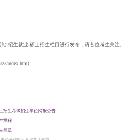
站-招生就业-硕士招生栏目
进行发布，请各位考生关注。
/sszs/index.htm）
究生招生考试招生单位网报公告
生章程
生简章
，未经著作权人允许禁止转载。