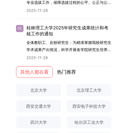
够担当民族复兴大任的高素质人才。（一）强化思
专业选拔工作，保障选拔过程的公平、公正与公
用成果分级方案》认定）；②作为主要完成人获
文选题为《加入合作社对茶农绿色生产行为的影响
的，将获发上海交通大学博士研究生毕业证书并授
想政治教育与导师队伍建设学校以党建引领为核
开，依据《海南大学普通本科学生自主选择专业管
得省部级二等奖及以上科研成果奖励（以证书为
2025-11-28
研究》，该研究立足于茶农生产经营实际，围
予博士学位。四、项目特色与支持条件（一）高水
心，将思想政治教育贯穿研究生培养全过程。通过
理办法》（海大党政办[2024]54号）及《关于做
准），其中一等奖要求排名前五，二等奖要求排名
绕“认知—采纳—转型—收益”这一主线，深入剖析
平科研平台学生可参与国家重大科研项目，接触材
修订导师立德树人职责实施细则，明确导师在研究
好2025-2026学年第1学期自主选择专业选拔考核
前三。（二）网上报名及缴费报名及缴费统一在网
合作社及其利益联结机制对茶农采纳绿色生产技术
料领域大科学装置与人工智能辅助研发平台，获得
桂林理工大学2025年研究生成果统计和考
问
生成长中的关键角色，推动形成以德为先、科研报
准备工作的通知》（海大本[2025]17号）两份核
上进行，时间为2025年11月27日上午9:00至
核工作的通知
行为的影响路径，不仅深化了合作社推动农业绿色
前沿科研训练条件。（二）优质导师资源由包括院
国的育人氛围。在加强学术规范和学风建设方面，
心文件精神，结合我院学科建设特点与教学管理实
2025年12月17日晚上10:00。考生须提前认真阅
转型的理论认识，也促进了农业经济学与生态学相
士在内的资深科研人员组成导师团队，提供高水平
全体教职工、在校研究生：为精准掌握我校研究生
学校持续开展学术诚信教育，营造风清气正的学术
际情况，特制定本实施方案。一、组建选拔工作专
读学校及学院发布的招生章程、简章及专业目录，
关研究的交叉融合，为促进茶农增收、服务双碳目
学术指导，并支持参与国际化学术交流。（三）优
学术成果产出情况，科学开展各学院研究生培养质
环境。（二）完善“五育并举”育人机制学校系统推
项领导小组为统筹推进自主选择专业选拔全流程工
按规定完成报名及缴费。逾期未完成视为自动放
标实现以及全面推进乡村振兴战略提供了有益参
厚奖助待遇提供具有竞争力的助研津贴与生活补
量评估工作，进一步推进研究生成果管理的规范
进德育、智育、体育、美育和劳育有机融合，构建
2025-11-28
作，确保各项环节有序落地，学院专门成立选拔工
弃。（三）申请材料提交符合报考条件的考生，需
考。二、答辩过程与主要内容（一）论文主要内容
助，保障学生潜心学业与研究。（四）畅通发展渠
化、制度化与信息化建设，现就2025年度研究生
全面发展的育人体系。通过课程教学、科研训练、
作领导小组。二、明确报名准入条件本次自主选择
下载并填写《博士入学申请材料自查表》，按要求
与框架文枚博士的论文聚焦茶农参与合作社这一现
道在培养过程中表现优异者，毕业后可优先获得苏
成果统计、审核及考核相关事宜通知如下：一、成
其他人都在看
热门推荐
社会实践等多种途径，提升研究生的综合素质，培
专业选拔的报名对象限定为2025级全日制普通本
整理申请材料，确保材料齐全、顺序正确。所有纸
实背景，系统梳理了“认知—采纳—转型—收益”的
州实验室的工作推荐机会。五、申请条件与报名流
果统计范畴及填报规范本次成果统计对象为我校全
养具有创新精神、实践能力和社会责任感的时代新
科在读学生，第二学士学位学生不在本次选拔范围
质申请材料及自查表须于2025年12月22日上午
作用链条，重点探讨了不同利益联结模式如何影响
程（一）基本申请条件不同选拔方式的申请者需满
体博士、硕士研究生，统计时限为2025年11月30
人。二、优化招生与学科结构，服务国家战略需求
内。同时需特别说明的是，在高考招生环节中，国
10:00前寄达经济学院研究生招生办公室。重要提
北京大学
北京理工大学
茶农的绿色生产决策，揭示了合作社在引导农业生
足相应规定：本科直博生须符合上海交通大学推荐
日前正式取得的各类学术成果。成果涵盖正式刊发
西南林业大学主动对接国家重大战略和区域发展需
家或学校已明确标注不得转专业的本科学生，不具
示：材料送达时间以签收时间为准，逾期不予受
产方式绿色转型中的内在机制。（二）答辩过程回
免试研究生相关要求。硕博连读与申请-考核制申
的学术论文、获得的科研奖励、已授权或在申的专
要，不断优化学科布局与招生机制，提升研究生教
备参与本次选拔考核的资格。三、确定选拔考核方
理；建议选择可靠快递方式邮寄；请严格对照材料
顾在答辩陈述环节，文枚就研究背景、分析框架、
请者应满足当年度上海交通大学博士研究生招生的
西安交通大学
西安电子科技大学
利、正式出版的专著、学科竞赛获奖证书及参与国
育服务经济社会发展的能力。目前，学校拥有4个
式本次自主选择专业选拔考核采用“初试+复试”的
清单顺序整理提交。材料不全、不符合要求或存在
核心内容以及创新之处进行了系统汇报。答辩委员
基本条件及各学院补充规定。（二）报名方式所有
内外学术交流活动的相关证明等。所有在校研究生
一级学科博士点、1个博士专业学位点，以及17个
两级考核模式，其中初试由学校教务处统一部署组
弄虚作假者，资格审查将不予通过。所有提交材料
会各位专家本着严谨求实的学术态度，从理论支
申请人须提前与意向导师沟通确认招生意向，并在
须登录桂林理工大学研究生教育综合管理信息系
一级学科硕士点和17个硕士专业学位点。“十四
四川大学
哈尔滨工业大学
织，复试环节则由我院自主负责实施，具体安排如
不予退还。考生须对报名信息的真实性和准确性负
撑、研究方法、数据论证以及逻辑结构等多个维度
达成一致后进行网上报名：本科直博生须按规定时
统，在指定功能模块完成成果信息录入，并上传相
五”期间，学校研究生规模实现显著增长，博士研
下：（一）学校统一初试安排初试的具体考试时
责，报名信息一经确认提交，不得修改。如确需修