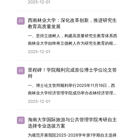
2026年，学院博士研究生招生全面实行“申请-考
2025-12-01
究与技术开发工作的未来领军人才。二、招生安排
核”机制。本年度计划招收博士研究生27名，具体
（一）招生学科范围涵盖材料科学与工程
导师招生计划详见学院官网发布的《四川大学经济
（0805）、化学（0703）、电子科学与技术
西南林业大学：深化改革创新，推进研究生
问
学院2026年博士生招生专业目录》。实际录取人
教育高质量发展
（0809）、材料与化工（0856）、机械
数将根据国家最终下达的招生计划及考生报名情况
（0855）、电子信息（0854）等相关专业。
一、坚持立德树人，构建高质量研究生教育体系西
进行适当调整。除国家专项计划外，我院招收定向
（二）招生名额2026年度具体招生规模以国家最
南林业大学始终将立德树人作为研究生教育的根本
就业考生的比例原则上不超过总计划的5%。全日
终下达计划为准，首批拟招收联合培养博士生16
任务，积极响应“教育强国，研究生教育何为”的时
2025-12-01
制定向就业考生在基本修业年限内须全脱产在校学
名。具体招生院系及导师信息请见相关名录。
代命题。学校全面贯彻党的教育方针，以高质量党
习。二、报考流程（一）报名资格1.申请人应拥护
（三）选拔途径共设置三种选拔方式，包括本科直
建引领研究生思想政治教育，修订并印发了《研究
中国共产党的领导，品德良好，遵纪守法，身心健
里程碑！学院顺利完成首位博士学位论文答
问
博、硕博连读与申请-考核制，将根据考生综合素
生导师立德树人职责实施细则（2025年修
辩
康，并满足《四川大学2026年博士研究生招生章
质择优录取。（四）培养类别全部为全日制非定向
订）》，推动导师发挥示范作用，引导学生树立德
程》中列出的各项基本条件。2.具备较强的科研能
一、博士论文答辩顺利举行2025年11月19日，西
就业博士研究生。三、培养模式与学位管理（一）
才兼备、科技报国的远大志向，增强社会责任感和
力，并展现出良好的科研发展潜力。3.提交两份由
南林业大学经济管理学院成功举办农林经济管理专
学籍管理联合培养学生学籍隶属于上海交通大学，
人文关怀，促进个人成长与国家战略需求深度融
正高级职称专家亲笔书写的推荐信，专业领域需与
业首届博士研究生学位论文答辩会。答辩地点设于
基本修业年限按该校研究生学籍管理办法执行。
2025-12-01
合。同时，学校制定《关于进一步加强研究生教育
报考专业相关，其中一份必须由报考导师出具。4.
学院303会议室，博士生文枚就其博士学位论文进
（二）培养阶段划分培养过程分为两个主要阶段：
管理工作的实施意见》，强化学风建设，深化科研
以同等学力身份报考者，其科研成果须同时符合以
行了汇报与答辩。答辩委员会由多位知名专家组
第一阶段于上海交通大学完成课程学习；第二阶段
诚信与学术道德教育，弘扬科学精神。学校坚
海南大学国际旅游与公共管理学院考研自主
问
下两项要求：①以第一作者身份在报考学科领域
成。北京林业大学陈建成教授担任主席，委员包括
进入苏州实验室，依托其重大科研任务开展课题研
选择专业选拔方案
持“五育并举”育人理念，通过德育铸魂、智育启
内发表期刊文章，其中至少1篇为A级、1篇为B级
云南财经大学熊德平教授、杨增雄教授、李亚波教
究与学位论文工作。（三）学历学位授予学生在规
智、体育强身、美育润心、劳育践行，全面培养能
为规范开展我院2025-2026学年第1学期自主选择
（期刊等级依据《四川大学哲学社会科学期刊与应
授，以及昆明理工大学冯朝睿教授。文枚的博士论
定年限内达到上海交通大学毕业及学位授予要求