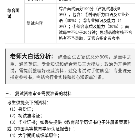
综合面试满分100分（占复试总分8
综合面
0%），包含：①外语听力口语及专业外
试
语（30%）；②专业知识及能力（4
复试内容
0%）；③综合素质及能力（30%）；面
试每生不少于20分钟；思想品德考核不合
格者不予录取，无官方指定参考书
老师大白话分析：
综合面试占复试总分80%，是重中之
重，涵盖英语、专业知识和综合素质三大模块；政治为开卷笔
试，需提前整理好权威资料，避免考试时手忙脚乱；专业课无
指定参考书，需结合行业实践和核心知识点准备。
三、 复试资格审查需要准备的材料
考生须提交下列资料：
（1）身份证；
（2）初试准考证；
（3）毕业证书；如丢失提供《教育部学历证书电子注册备案表》
或《中国高等教育学历认证报告》；
（4）大学期间成绩单原件；