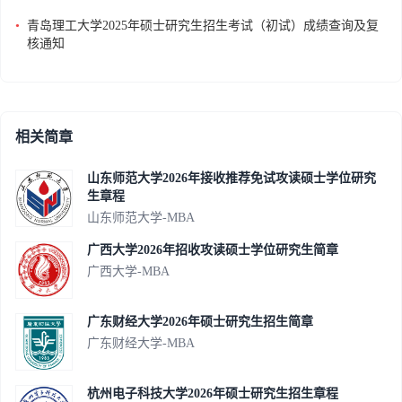
•
青岛理工大学2025年硕士研究生招生考试（初试）成绩查询及复
核通知
相关简章
山东师范大学2026年接收推荐免试攻读硕士学位研究
生章程
山东师范大学-MBA
广西大学2026年招收攻读硕士学位研究生简章
广西大学-MBA
广东财经大学2026年硕士研究生招生简章
广东财经大学-MBA
杭州电子科技大学2026年硕士研究生招生章程