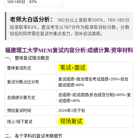
160-180分
83%
老师大白话分析：
180分以上录取率100%，160-180分
段录取率83%，建议考生以187分作为稳录取目标分数，分数
较低的同学需在复试中重点发力，弥补初试差距。
福建理工大学MEM复试内容分析/成绩计算/资审材料
一、 整体复试情况概览
笔试+面试
整体复试形式
复试成绩=政治理论考试成绩×20%+综合
复试分数占比分布
面试成绩×80%
总成绩=初试成绩(折合成百分制)×60%+复
总成绩计算方式
试成绩×40%
预估复试时间
2026年3月下旬
现场复试
线上/线下复试
二、 各个学科的复试考察细节