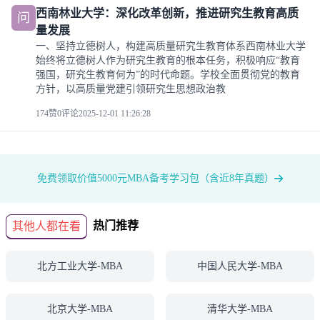
西南林业大学：深化改革创新，推进研究生教育高质
问
量发展
一、坚持立德树人，构建高质量研究生教育体系西南林业大学
始终将立德树人作为研究生教育的根本任务，积极响应“教育
强国，研究生教育何为”的时代命题。学校全面贯彻党的教育
方针，以高质量党建引领研究生思想政治教
174赞
0评论
2025-12-01 11:26:28
免费领取价值5000元MBA备考学习包（含近8年真题）
热门推荐
其他人都在看
北方工业大学-MBA
中国人民大学-MBA
北京大学-MBA
清华大学-MBA