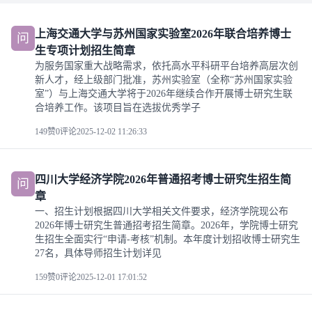
上海交通大学与苏州国家实验室2026年联合培养博士
问
生专项计划招生简章
为服务国家重大战略需求，依托高水平科研平台培养高层次创
新人才，经上级部门批准，苏州实验室（全称“苏州国家实验
室”）与上海交通大学将于2026年继续合作开展博士研究生联
合培养工作。该项目旨在选拔优秀学子
149赞
0评论
2025-12-02 11:26:33
四川大学经济学院2026年普通招考博士研究生招生简
问
章
一、招生计划根据四川大学相关文件要求，经济学院现公布
2026年博士研究生普通招考招生简章。2026年，学院博士研究
生招生全面实行“申请-考核”机制。本年度计划招收博士研究生
27名，具体导师招生计划详见
159赞
0评论
2025-12-01 17:01:52