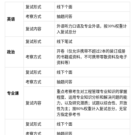
复试形式
线下个面
考察方式
抽题问答
英语
外语听力口语及专业外语，按30%权重计
复试内容
入复试总分
复试形式
线下笔试
开卷（仅允许携带不超过2本的装订成册
政治
考察方式
的书籍或资料，不可携带零散资料及电子
资料等）
复试形式
线下个面
考察方式
抽题问答
重点考察考生对工程管理专业知识的掌握
专业课
程度、运用专业知识分析和解决问题的能
复试内容
力，以及研究潜质；试题以综合性、开放
性为主；按80%权重计入复试总分，无官
方指定参考书
复试形式
线下个面
考察方式
抽题问答