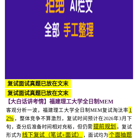
复试面试真题已放在文末
复试面试真题已放在文末
【大白话讲考情】福建理工大学全日制MEM
1
客观分析一波，福建理工大学全日制MEM复试淘汰率
2%
，整体竞争不算激烈，复试时间预计在2026年3月下
提前规划
旬，查分后准备时间相对充裕，但仍需
。复试
线下复试（笔试+面试）
个面抽题
形式为
，面试均为