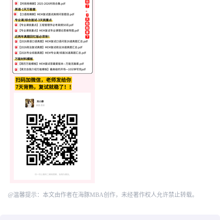
@温馨提示：本文由作者在海豚MBA创作，未经著作权人允许禁止转载。