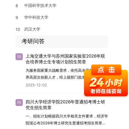
中国科学技术大学
8
华中科技大学
9
武汉大学
10
考研问答
上海交通大学与苏州国家实验室2026年联
问
合培养博士生专项计划招生简章
为服务国家重大战略需求，依托高水平科研平台培
养高层次创新人才，经上级部门批准，苏州实验室
（全称“苏州国家实验室”）与上海交通大学将于
2025-12-02
2026年继续合作开展博士研究生联合培养工作。
该项目旨在选拔优秀学子，在材料及相关前沿交叉
四川大学经济学院2026年普通招考博士研
问
学科领域进行深度培养。相关招生政策及安排说明
究生招生简章
如下。一、培养定位本项目致力于面向国家战略发
一、招生计划根据四川大学相关文件要求，经济学
展方向，培育具备科学家素养、创新精神与科研能
院现公布2026年博士研究生普通招考招生简章。
力，系统掌握学科前沿知识，能胜任高水平科学研