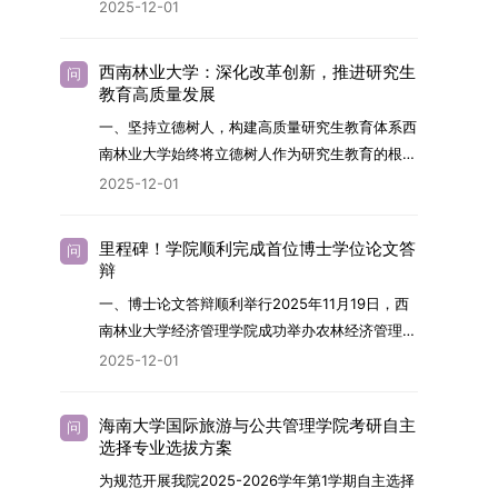
2026年，学院博士研究生招生全面实行“申请-考
2025-12-01
究与技术开发工作的未来领军人才。二、招生安排
核”机制。本年度计划招收博士研究生27名，具体
（一）招生学科范围涵盖材料科学与工程
导师招生计划详见学院官网发布的《四川大学经济
（0805）、化学（0703）、电子科学与技术
西南林业大学：深化改革创新，推进研究生
问
学院2026年博士生招生专业目录》。实际录取人
教育高质量发展
（0809）、材料与化工（0856）、机械
数将根据国家最终下达的招生计划及考生报名情况
（0855）、电子信息（0854）等相关专业。
一、坚持立德树人，构建高质量研究生教育体系西
进行适当调整。除国家专项计划外，我院招收定向
（二）招生名额2026年度具体招生规模以国家最
南林业大学始终将立德树人作为研究生教育的根本
就业考生的比例原则上不超过总计划的5%。全日
终下达计划为准，首批拟招收联合培养博士生16
任务，积极响应“教育强国，研究生教育何为”的时
2025-12-01
制定向就业考生在基本修业年限内须全脱产在校学
名。具体招生院系及导师信息请见相关名录。
代命题。学校全面贯彻党的教育方针，以高质量党
习。二、报考流程（一）报名资格1.申请人应拥护
（三）选拔途径共设置三种选拔方式，包括本科直
建引领研究生思想政治教育，修订并印发了《研究
中国共产党的领导，品德良好，遵纪守法，身心健
里程碑！学院顺利完成首位博士学位论文答
问
博、硕博连读与申请-考核制，将根据考生综合素
生导师立德树人职责实施细则（2025年修
辩
康，并满足《四川大学2026年博士研究生招生章
质择优录取。（四）培养类别全部为全日制非定向
订）》，推动导师发挥示范作用，引导学生树立德
程》中列出的各项基本条件。2.具备较强的科研能
一、博士论文答辩顺利举行2025年11月19日，西
就业博士研究生。三、培养模式与学位管理（一）
才兼备、科技报国的远大志向，增强社会责任感和
力，并展现出良好的科研发展潜力。3.提交两份由
南林业大学经济管理学院成功举办农林经济管理专
学籍管理联合培养学生学籍隶属于上海交通大学，
人文关怀，促进个人成长与国家战略需求深度融
正高级职称专家亲笔书写的推荐信，专业领域需与
业首届博士研究生学位论文答辩会。答辩地点设于
基本修业年限按该校研究生学籍管理办法执行。
2025-12-01
合。同时，学校制定《关于进一步加强研究生教育
报考专业相关，其中一份必须由报考导师出具。4.
学院303会议室，博士生文枚就其博士学位论文进
（二）培养阶段划分培养过程分为两个主要阶段：
管理工作的实施意见》，强化学风建设，深化科研
以同等学力身份报考者，其科研成果须同时符合以
行了汇报与答辩。答辩委员会由多位知名专家组
第一阶段于上海交通大学完成课程学习；第二阶段
诚信与学术道德教育，弘扬科学精神。学校坚
海南大学国际旅游与公共管理学院考研自主
问
下两项要求：①以第一作者身份在报考学科领域
成。北京林业大学陈建成教授担任主席，委员包括
进入苏州实验室，依托其重大科研任务开展课题研
选择专业选拔方案
持“五育并举”育人理念，通过德育铸魂、智育启
内发表期刊文章，其中至少1篇为A级、1篇为B级
云南财经大学熊德平教授、杨增雄教授、李亚波教
究与学位论文工作。（三）学历学位授予学生在规
智、体育强身、美育润心、劳育践行，全面培养能
为规范开展我院2025-2026学年第1学期自主选择
（期刊等级依据《四川大学哲学社会科学期刊与应
授，以及昆明理工大学冯朝睿教授。文枚的博士论
定年限内达到上海交通大学毕业及学位授予要求