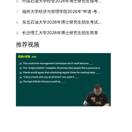
间初步定于2026年1月6日（星期二）下午，具体
中国石油大学经管2026年博士研究生报考通知
6
复试成绩按百分制计算，笔试与面试成绩各占
入实验室科研阶段后，由苏州实验室统筹安排住
在国内核心期刊发表的论文：需上传论文全文扫描
快布局新兴交叉学科，推动学科专业体系动态优
时段划分如下：（1）笔试时段：14:30—15:30，
50%，计算公式为：复试成绩 = (笔试成绩 + 面试
宿。（四）未尽事宜参照上海交通大学2026年博
福州大学经济与管理学院2026年“申请-考核”制招收攻读博士学位研究生相关要求
7
件；3. 已收到正式录用通知但尚未刊发的论文：
化。（三）深化科教融合与协同育人学校与高水平
时长60分钟；（2）面试时段：15:50—17:50，时
成绩) ÷ 2。复试成绩低于60分者不予录取。同等
士研究生招生章程及相关细则执行。相关推荐：上
需提交包含明确卷期号的录用通知原件及论文录用
科研机构共建联合培养平台，打破传统院系壁垒，
长120分钟。若因报名人数调整或其他特殊情况需
东北石油大学2026年博士研究生招生考试实施细则
8
学力考生复试期间须加试两门本专业硕士学位主干
海市复旦大学MBA 华东理工大学MBA 浙江省
稿。（二）科研奖励、专利及专著登记细则科研奖
促进科研资源与人才培养深度融合，提升研究生的
变更时间，学院将通过官方渠道提前通知所有考
课程，考试形式为笔试，具体科目见复试通知。4.
浙江工业大学MBA
长沙理工大学2026年博士研究生招生简章
9
励与专著（含软件著作权、学术专著）需已正式获
科研创新能力与实践能力。三、深化培养模式改
生。3. 复试地点安排本次复试的举办地点为海南
思想政治与品德考核复试期间将同步进行思想政治
得或出版，专利成果可包括处于申请中、已受理及
革，提升研究生教育质量西南林业大学将教育、科
大学观澜湖校区。考虑到最终报名人数可能影响考
推荐视频
素质和品德考核，重点考察考生的政治态度、道德
已授权三种状态。研究生需通过系统“科研成果信
技、人才协同发展的理念贯穿研究生培养全过程，
场设置，具体的笔试教室与面试房间将在报名结束
品质、诚信状况、遵纪守法表现等。拟录取名单确
息维护”菜单进行填报，每一项成果对应的所有证
着力提升人才自主培养质量。学校实行学术学位与
后，通过学院官网或班级通知等方式另行公布，请
定后，学院将向考生所在单位调取人事档案及现实
明材料均需整合为单个PDF文件上传。各类成果附
专业学位研究生分类培养，优化前者课程体系的理
考生密切关注。4. 综合成绩核算与录取规则考生
表现材料进行复核。考核不合格者不予录取。四、
件材料要求如下：1. 科研奖励及竞赛获奖：仅限省
论深度，强化后者课程的应用性与实践性。在产教
的最终综合成绩采用“初试+复试”加权计算方式，
录取办法1.考生总成绩由材料评议成绩和复试成绩
部级及以上级别奖励，需上传包含获奖者姓名的荣
融合方面，学校出台《科技小院管理办法》《研究
其中学校统一初试成绩占比50%，学院复试总成绩
加权得出，具体计算公式为：总成绩 = 材料评议
誉证书或奖状彩色扫描件；2. 学术专著：需上传
生联合培养基地建设管理办法》等文件，明确产学
占比50%。综合成绩核算完成后，将按分数从高到
成绩 × 50% + 复试成绩 × 50%。2.录取工作坚
封面、编者信息页、目录及封底的完整扫描件；3.
研一体化培养定位。目前已建成8个省级科技小
低进行排序，需要特别注意的是，初试成绩未达到
持“全面衡量、择优录取、保证质量、宁缺毋滥”原
国家授权专利：包括发明专利、实用新型专利、外
院，其中2个获省级专项资金支持。专业学位案例
及格线的考生，将不纳入排名范围。录取工作将严
则，根据招生计划、考生总成绩、思想政治表现及
观设计专利，需上传专利受理通知书及授权证书的
库建设成效显著，1个项目入选教育部主题案例
格按照学院自主选择专业的计划名额，从排名靠前
身心健康状况等因素确定拟录取名单。3.拟录取考
彩色扫描件。（三）学科竞赛登记细则仅统计研究
库，“十四五”以来获批省级案例库项目70余项、省
的考生中依次录取。若出现综合成绩相同的情况，
生须在规定时间内提交符合要求的体检报告（二级
生作为竞赛团队负责人，参与学科竞赛（文艺、体
级优质课程近50门。2025年，学校专项投入60余
将按以下顺序进行成绩比对，确定最终录取名次：
甲等及以上医院或四川大学校医院出具），体检标
育类竞赛除外）并获得省部级三等奖及以上奖励的
万元设立研究生科研创新基金，支持学生开展前沿
第一步比对初试科目中“高等数学B”的成绩，成绩
准按教育部及学校相关规定执行。4.拟录取名单经
成果，研究生需在系统“学科竞赛信息维护”菜单完