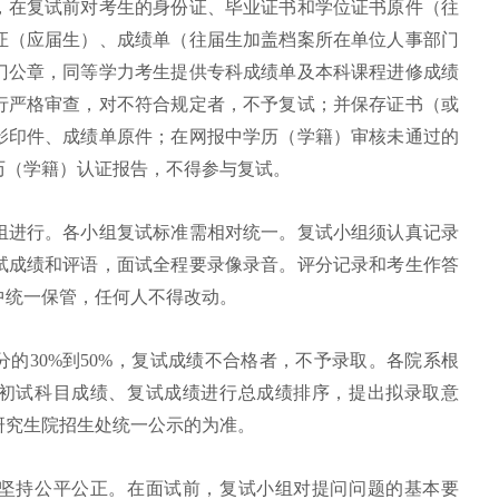
，在复试前对考生的身份证、毕业证书和学位证书原件（往
证（应届生）、成绩单（往届生加盖档案所在单位人事部门
门公章，同等学力考生提供专科成绩单及本科课程进修成绩
行严格审查，对不符合规定者，不予复试；并保存证书（或
影印件、成绩单原件；在网报中学历（学籍）审核未通过的
历（学籍）认证报告，不得参与复试。
组进行。各小组复试标准需相对统一。复试小组须认真记录
试成绩和评语，面试全程要录像录音。评分记录和考生作答
中统一保管，任何人不得改动。
的30%到50%，复试成绩不合格者，不予录取。各院系根
初试科目成绩、复试成绩进行总成绩排序，提出拟录取意
研究生院招生处统一公示的为准。
坚持公平公正。在面试前，复试小组对提问问题的基本要