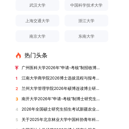
对论文展开评议，在肯定论文质量的同时，也提出
间登录国家推荐免试服务系统完成志愿填报。硕博
关证明材料的PDF版本，相关审核人员将通过系统
究生规模增长达211%。在招生宣传方面，学校构
间、考试科目、考场分布及相关要求，以《关于做
武汉大学
中国科学技术大学
改，须在报名截止前重新填报。三、选拔与录取1.
了若干修改建议，并就如何进一步聚焦关键科学问
连读与申请-考核制考生需登录上海交通大学研招
进行线上审核。（一）学术论文登记细则学术论文
建了“网络宣传+AI智能咨询+现场答疑”三位一体的
好2025-2026学年第1学期自主选择专业选拔考核
资格审查学院将依据网上报名信息及寄达的申请材
题、加强理论阐释深度等方面给予了指导。三、答
网报名系统，选择“国家实验室联培专项”，并选定
包含期刊论文与会议论文两类，研究生需在系
招生宣传平台，持续推进招生模式改革。2024年
准备工作的通知》（海大本[2025]17号）文件中
料进行资格审查，核实考生报考资格、材料完整性
上海交通大学
浙江大学
辩结果与培养意义（一）答辩结果经答辩委员会充
名录内交大导师。（三）报名时间节点本科直博生
统“论文发表信息维护”板块完成信息填报。该板块
起全面推行“申请-考核”制博士招生，2025年进一
的明确规定为准，考生可随时关注学校教务处发布
及缴费情况。审查结果预计于2025年12月下旬在
分讨论、集体评议及无记名投票，一致认为文枚的
报名以学校通知为准；硕博连读与申请-考核制设
中标注为红色的字段为必填项，填报时须确保信息
步拓展“直博”“硕博连读”等多元招生渠道。在学科
的官方信息。（二）学院自主复试安排复试是衡量
学院网站公布。2.材料评议学院将组织专家组对通
博士学位论文研究思路清晰、内容充实、调研扎
两批报名，第一批截止时间为2025年12月15日，
南京大学
东南大学
真实准确、完整规范，若出现空项或错填情况，将
专业调整方面，学校实施存量专业优化行动，压缩
考生综合能力与专业适配度的关键环节，我院将从
过资格审查的考生材料进行评议并打分，满分为
实、写作规范、结论可靠，且已完成足量研究工
第二批为2026年3月15日至4月20日，具体时间以
直接导致审核不通过。论文统计遵循以下原则：对
或撤销生源不足专业，将非全日制招生计划向需求
考核方式、时间、地点等多方面做好细致安排，确
100分。评议结果预计于2026年1月中上旬公布。
作，符合博士学位授予要求，同意通过博士学位论
报考学院通知为准。（四）材料提交申请人须按学
于SCI、EI、ISTP、CSCD、CSSCI、A刊、B刊等
旺盛的学科倾斜；同时加快推进急需学科专业建
保考核结果客观准确。1. 复试考核构成复试成绩由
学院将根据材料评议成绩及招生计划，确定进入复
热门头条
文答辩。文枚由张连刚教授指导完成学业，其答辩
校及报考学院要求，如实提交全部申请材料并完成
高水平论文，仅统计以桂林理工大学为第一署名单
设，陆续开展“生物与医药”“低空技术与工程”等新
笔试与面试两部分组成，具体占比为：笔试成绩占
试的考生名单。同等学力报考者须参加学校统一组
通过标志着西南林业大学农林经济管理专业诞生首
线上报名程序。六、考核与录取考核工作由上海交
位，且研究生为第一作者，或导师为第一作者、研
兴专业招生。学校还深化科教融合，单列专项招生
复试总成绩的40%，面试成绩占复试总成绩的
广州医科大学2026年“申请-考核”制招收博士研究生报考公告
织的政治理论考试，具体时间地点另行通知，成绩
位博士毕业生。待学校学位评定委员会审议通过
通大学相关学院与苏州实验室联合组织，具体考核
究生为第二作者的论文；在Nature、Science、
计划，与中国科学院昆明植物研究所、西双版纳热
60%。（1）笔试：以英语能力测试为核心，重点
合格线为60分。非同等学力考生无需参加。3.复
后，她也将成为云南省该专业首位获得博士学位的
形式、内容及流程以学院后续公布的方案为准。录
江南大学商学院2026博士选拔流程与报考条件汇总
1
Cell三大顶刊及其子刊发表的论文，不受作者排名
带植物园等科研机构开展联合培养，探索跨学科、
考查考生的英语阅读理解、书面写作及英汉互译能
试安排复试环节将对考生的思想品德、专业素养、
研究生。（二）学科建设意义此次博士论文答辩的
取时将对考生进行全面考察，学术能力与思想品德
限制，只要署名单位包含桂林理工大学均纳入统计
跨机构的研究生培养新机制。（一）推进招生制度
力，全面评估其英语综合应用水平。（2）面试：
兰州大学管理学院2026年硕博连读博士研究生招生“申请-考核”实施方案
2
外语能力、创新意识及综合素质进行全面考察。复
顺利完成，是学院在农林经济管理博士研究生培养
并重，报名及考核期间有违规或学术不端行为者将
范围。其中，被SCI、EI、ISTP收录的论文，需额
改革与生源质量提升学校建立多元化招生宣传与咨
采用综合面试形式，考核内容涵盖中英文自我介
试分为笔试与面试两部分：笔试科目为“经济学综
方面取得的重要进展，反映了该学位点建设已初见
按有关规定处理。七、其他事项（一）入学时间预
南开大学2026年“申请-考核”制博士研究生招生录取工作实施细则
3
外提供检索证明，论文全文与检索证明须合并为单
询平台，提升生源质量。推行“申请-考核”制博士
绍、综合素养评估（包括逻辑思维、沟通表达、应
合”，适用于理论经济学与应用经济学各专业，形
成效。这一成果不仅体现了学科建设的新突破，也
计为2026年春季或秋季学期。（二）费用与奖助
个PDF文件上传。不同类型论文需提交的附件材料
招生，并拓展直博与硕博连读渠道，增强招生方式
变能力等）以及专业认知程度（包括对目标专业的
2026年全国硕士研究生招生考试新疆农业大学报考点网上确认公告
4
式为闭卷，时长为3小时，满分100分。面试环节
为未来农林经济管理学科的持续发展、学术交流与
学费标准按上海交通大学相关规定执行；学生在读
如下：1. 被SCI、EI、ISTP、SSCI、A&HCI来源期
的灵活性与针对性。（二）优化学科专业布局通过
了解、学习规划等），全方位判断考生是否具备进
要求考生准备10—15分钟的PPT报告，内容应涵盖
合作注入了新的活力。
期间享受学校与实验室共同提供的奖助学金待遇。
关于2025年北京林业大学中国科协青年科技人才培育工程博士生推荐工作的通知
5
刊收录的论文：需按“检索证明（如有）+分区报告
撤销合并低效专业、加强社会急需学科建设，学校
入目标专业学习的潜力。2. 复试时间安排复试时
个人科研经历、研究成果及博士阶段研究设想等。
（三）住宿安排课程学习阶段由学校协调住宿；进
（如有）+论文全文（必备）”的顺序合并材料；2.
不断优化学科结构。面向国家战略和产业需求，加