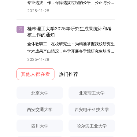
够担当民族复兴大任的高素质人才。（一）强化思
专业选拔工作，保障选拔过程的公平、公正与公
用成果分级方案》认定）；②作为主要完成人获
文选题为《加入合作社对茶农绿色生产行为的影响
的，将获发上海交通大学博士研究生毕业证书并授
想政治教育与导师队伍建设学校以党建引领为核
开，依据《海南大学普通本科学生自主选择专业管
得省部级二等奖及以上科研成果奖励（以证书为
2025-11-28
研究》，该研究立足于茶农生产经营实际，围
予博士学位。四、项目特色与支持条件（一）高水
心，将思想政治教育贯穿研究生培养全过程。通过
理办法》（海大党政办[2024]54号）及《关于做
准），其中一等奖要求排名前五，二等奖要求排名
绕“认知—采纳—转型—收益”这一主线，深入剖析
平科研平台学生可参与国家重大科研项目，接触材
修订导师立德树人职责实施细则，明确导师在研究
好2025-2026学年第1学期自主选择专业选拔考核
前三。（二）网上报名及缴费报名及缴费统一在网
合作社及其利益联结机制对茶农采纳绿色生产技术
料领域大科学装置与人工智能辅助研发平台，获得
桂林理工大学2025年研究生成果统计和考
问
生成长中的关键角色，推动形成以德为先、科研报
准备工作的通知》（海大本[2025]17号）两份核
上进行，时间为2025年11月27日上午9:00至
核工作的通知
行为的影响路径，不仅深化了合作社推动农业绿色
前沿科研训练条件。（二）优质导师资源由包括院
国的育人氛围。在加强学术规范和学风建设方面，
心文件精神，结合我院学科建设特点与教学管理实
2025年12月17日晚上10:00。考生须提前认真阅
转型的理论认识，也促进了农业经济学与生态学相
士在内的资深科研人员组成导师团队，提供高水平
全体教职工、在校研究生：为精准掌握我校研究生
学校持续开展学术诚信教育，营造风清气正的学术
际情况，特制定本实施方案。一、组建选拔工作专
读学校及学院发布的招生章程、简章及专业目录，
关研究的交叉融合，为促进茶农增收、服务双碳目
学术指导，并支持参与国际化学术交流。（三）优
学术成果产出情况，科学开展各学院研究生培养质
环境。（二）完善“五育并举”育人机制学校系统推
项领导小组为统筹推进自主选择专业选拔全流程工
按规定完成报名及缴费。逾期未完成视为自动放
标实现以及全面推进乡村振兴战略提供了有益参
厚奖助待遇提供具有竞争力的助研津贴与生活补
量评估工作，进一步推进研究生成果管理的规范
进德育、智育、体育、美育和劳育有机融合，构建
2025-11-28
作，确保各项环节有序落地，学院专门成立选拔工
弃。（三）申请材料提交符合报考条件的考生，需
考。二、答辩过程与主要内容（一）论文主要内容
助，保障学生潜心学业与研究。（四）畅通发展渠
化、制度化与信息化建设，现就2025年度研究生
全面发展的育人体系。通过课程教学、科研训练、
作领导小组。二、明确报名准入条件本次自主选择
下载并填写《博士入学申请材料自查表》，按要求
与框架文枚博士的论文聚焦茶农参与合作社这一现
道在培养过程中表现优异者，毕业后可优先获得苏
成果统计、审核及考核相关事宜通知如下：一、成
其他人都在看
热门推荐
社会实践等多种途径，提升研究生的综合素质，培
专业选拔的报名对象限定为2025级全日制普通本
整理申请材料，确保材料齐全、顺序正确。所有纸
实背景，系统梳理了“认知—采纳—转型—收益”的
州实验室的工作推荐机会。五、申请条件与报名流
果统计范畴及填报规范本次成果统计对象为我校全
养具有创新精神、实践能力和社会责任感的时代新
科在读学生，第二学士学位学生不在本次选拔范围
质申请材料及自查表须于2025年12月22日上午
作用链条，重点探讨了不同利益联结模式如何影响
程（一）基本申请条件不同选拔方式的申请者需满
体博士、硕士研究生，统计时限为2025年11月30
人。二、优化招生与学科结构，服务国家战略需求
内。同时需特别说明的是，在高考招生环节中，国
10:00前寄达经济学院研究生招生办公室。重要提
北京大学
北京理工大学
茶农的绿色生产决策，揭示了合作社在引导农业生
足相应规定：本科直博生须符合上海交通大学推荐
日前正式取得的各类学术成果。成果涵盖正式刊发
西南林业大学主动对接国家重大战略和区域发展需
家或学校已明确标注不得转专业的本科学生，不具
示：材料送达时间以签收时间为准，逾期不予受
产方式绿色转型中的内在机制。（二）答辩过程回
免试研究生相关要求。硕博连读与申请-考核制申
的学术论文、获得的科研奖励、已授权或在申的专
要，不断优化学科布局与招生机制，提升研究生教
备参与本次选拔考核的资格。三、确定选拔考核方
理；建议选择可靠快递方式邮寄；请严格对照材料
顾在答辩陈述环节，文枚就研究背景、分析框架、
请者应满足当年度上海交通大学博士研究生招生的
西安交通大学
西安电子科技大学
利、正式出版的专著、学科竞赛获奖证书及参与国
育服务经济社会发展的能力。目前，学校拥有4个
式本次自主选择专业选拔考核采用“初试+复试”的
清单顺序整理提交。材料不全、不符合要求或存在
核心内容以及创新之处进行了系统汇报。答辩委员
基本条件及各学院补充规定。（二）报名方式所有
内外学术交流活动的相关证明等。所有在校研究生
一级学科博士点、1个博士专业学位点，以及17个
两级考核模式，其中初试由学校教务处统一部署组
弄虚作假者，资格审查将不予通过。所有提交材料
会各位专家本着严谨求实的学术态度，从理论支
申请人须提前与意向导师沟通确认招生意向，并在
须登录桂林理工大学研究生教育综合管理信息系
一级学科硕士点和17个硕士专业学位点。“十四
四川大学
哈尔滨工业大学
织，复试环节则由我院自主负责实施，具体安排如
不予退还。考生须对报名信息的真实性和准确性负
撑、研究方法、数据论证以及逻辑结构等多个维度
达成一致后进行网上报名：本科直博生须按规定时
统，在指定功能模块完成成果信息录入，并上传相
五”期间，学校研究生规模实现显著增长，博士研
下：（一）学校统一初试安排初试的具体考试时
责，报名信息一经确认提交，不得修改。如确需修