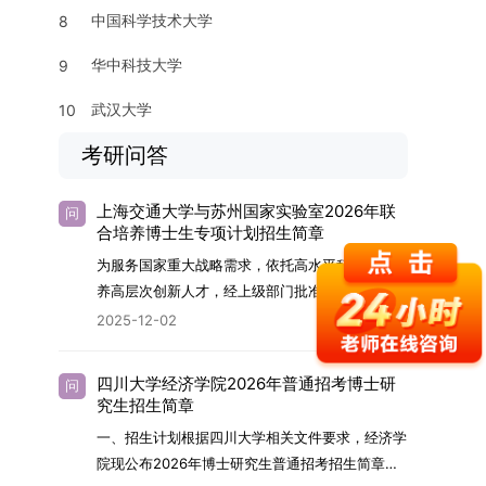
中国科学技术大学
8
华中科技大学
9
武汉大学
10
考研问答
上海交通大学与苏州国家实验室2026年联
问
合培养博士生专项计划招生简章
为服务国家重大战略需求，依托高水平科研平台培
养高层次创新人才，经上级部门批准，苏州实验室
（全称“苏州国家实验室”）与上海交通大学将于
2025-12-02
2026年继续合作开展博士研究生联合培养工作。
该项目旨在选拔优秀学子，在材料及相关前沿交叉
四川大学经济学院2026年普通招考博士研
问
学科领域进行深度培养。相关招生政策及安排说明
究生招生简章
如下。一、培养定位本项目致力于面向国家战略发
一、招生计划根据四川大学相关文件要求，经济学
展方向，培育具备科学家素养、创新精神与科研能
院现公布2026年博士研究生普通招考招生简章。
力，系统掌握学科前沿知识，能胜任高水平科学研