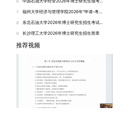
间初步定于2026年1月6日（星期二）下午，具体
中国石油大学经管2026年博士研究生报考通知
6
复试成绩按百分制计算，笔试与面试成绩各占
入实验室科研阶段后，由苏州实验室统筹安排住
在国内核心期刊发表的论文：需上传论文全文扫描
快布局新兴交叉学科，推动学科专业体系动态优
时段划分如下：（1）笔试时段：14:30—15:30，
50%，计算公式为：复试成绩 = (笔试成绩 + 面试
宿。（四）未尽事宜参照上海交通大学2026年博
福州大学经济与管理学院2026年“申请-考核”制招收攻读博士学位研究生相关要求
7
件；3. 已收到正式录用通知但尚未刊发的论文：
化。（三）深化科教融合与协同育人学校与高水平
时长60分钟；（2）面试时段：15:50—17:50，时
成绩) ÷ 2。复试成绩低于60分者不予录取。同等
士研究生招生章程及相关细则执行。相关推荐：上
需提交包含明确卷期号的录用通知原件及论文录用
科研机构共建联合培养平台，打破传统院系壁垒，
长120分钟。若因报名人数调整或其他特殊情况需
东北石油大学2026年博士研究生招生考试实施细则
8
学力考生复试期间须加试两门本专业硕士学位主干
海市复旦大学MBA 华东理工大学MBA 浙江省
稿。（二）科研奖励、专利及专著登记细则科研奖
促进科研资源与人才培养深度融合，提升研究生的
变更时间，学院将通过官方渠道提前通知所有考
课程，考试形式为笔试，具体科目见复试通知。4.
浙江工业大学MBA
长沙理工大学2026年博士研究生招生简章
9
励与专著（含软件著作权、学术专著）需已正式获
科研创新能力与实践能力。三、深化培养模式改
生。3. 复试地点安排本次复试的举办地点为海南
思想政治与品德考核复试期间将同步进行思想政治
得或出版，专利成果可包括处于申请中、已受理及
革，提升研究生教育质量西南林业大学将教育、科
大学观澜湖校区。考虑到最终报名人数可能影响考
推荐视频
素质和品德考核，重点考察考生的政治态度、道德
已授权三种状态。研究生需通过系统“科研成果信
技、人才协同发展的理念贯穿研究生培养全过程，
场设置，具体的笔试教室与面试房间将在报名结束
品质、诚信状况、遵纪守法表现等。拟录取名单确
息维护”菜单进行填报，每一项成果对应的所有证
着力提升人才自主培养质量。学校实行学术学位与
后，通过学院官网或班级通知等方式另行公布，请
定后，学院将向考生所在单位调取人事档案及现实
明材料均需整合为单个PDF文件上传。各类成果附
专业学位研究生分类培养，优化前者课程体系的理
考生密切关注。4. 综合成绩核算与录取规则考生
表现材料进行复核。考核不合格者不予录取。四、
件材料要求如下：1. 科研奖励及竞赛获奖：仅限省
论深度，强化后者课程的应用性与实践性。在产教
的最终综合成绩采用“初试+复试”加权计算方式，
录取办法1.考生总成绩由材料评议成绩和复试成绩
部级及以上级别奖励，需上传包含获奖者姓名的荣
融合方面，学校出台《科技小院管理办法》《研究
其中学校统一初试成绩占比50%，学院复试总成绩
加权得出，具体计算公式为：总成绩 = 材料评议
誉证书或奖状彩色扫描件；2. 学术专著：需上传
生联合培养基地建设管理办法》等文件，明确产学
占比50%。综合成绩核算完成后，将按分数从高到
成绩 × 50% + 复试成绩 × 50%。2.录取工作坚
封面、编者信息页、目录及封底的完整扫描件；3.
研一体化培养定位。目前已建成8个省级科技小
低进行排序，需要特别注意的是，初试成绩未达到
持“全面衡量、择优录取、保证质量、宁缺毋滥”原
国家授权专利：包括发明专利、实用新型专利、外
院，其中2个获省级专项资金支持。专业学位案例
及格线的考生，将不纳入排名范围。录取工作将严
则，根据招生计划、考生总成绩、思想政治表现及
观设计专利，需上传专利受理通知书及授权证书的
库建设成效显著，1个项目入选教育部主题案例
格按照学院自主选择专业的计划名额，从排名靠前
身心健康状况等因素确定拟录取名单。3.拟录取考
彩色扫描件。（三）学科竞赛登记细则仅统计研究
库，“十四五”以来获批省级案例库项目70余项、省
的考生中依次录取。若出现综合成绩相同的情况，
生须在规定时间内提交符合要求的体检报告（二级
生作为竞赛团队负责人，参与学科竞赛（文艺、体
级优质课程近50门。2025年，学校专项投入60余
将按以下顺序进行成绩比对，确定最终录取名次：
甲等及以上医院或四川大学校医院出具），体检标
育类竞赛除外）并获得省部级三等奖及以上奖励的
万元设立研究生科研创新基金，支持学生开展前沿
第一步比对初试科目中“高等数学B”的成绩，成绩
准按教育部及学校相关规定执行。4.拟录取名单经
成果，研究生需在系统“学科竞赛信息维护”菜单完