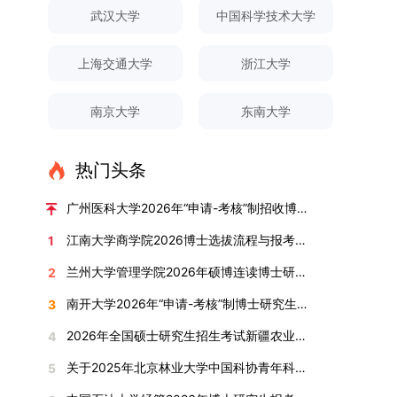
对论文展开评议，在肯定论文质量的同时，也提出
间登录国家推荐免试服务系统完成志愿填报。硕博
关证明材料的PDF版本，相关审核人员将通过系统
究生规模增长达211%。在招生宣传方面，学校构
间、考试科目、考场分布及相关要求，以《关于做
武汉大学
中国科学技术大学
改，须在报名截止前重新填报。三、选拔与录取1.
了若干修改建议，并就如何进一步聚焦关键科学问
连读与申请-考核制考生需登录上海交通大学研招
进行线上审核。（一）学术论文登记细则学术论文
建了“网络宣传+AI智能咨询+现场答疑”三位一体的
好2025-2026学年第1学期自主选择专业选拔考核
资格审查学院将依据网上报名信息及寄达的申请材
题、加强理论阐释深度等方面给予了指导。三、答
网报名系统，选择“国家实验室联培专项”，并选定
包含期刊论文与会议论文两类，研究生需在系
招生宣传平台，持续推进招生模式改革。2024年
准备工作的通知》（海大本[2025]17号）文件中
料进行资格审查，核实考生报考资格、材料完整性
上海交通大学
浙江大学
辩结果与培养意义（一）答辩结果经答辩委员会充
名录内交大导师。（三）报名时间节点本科直博生
统“论文发表信息维护”板块完成信息填报。该板块
起全面推行“申请-考核”制博士招生，2025年进一
的明确规定为准，考生可随时关注学校教务处发布
及缴费情况。审查结果预计于2025年12月下旬在
分讨论、集体评议及无记名投票，一致认为文枚的
报名以学校通知为准；硕博连读与申请-考核制设
中标注为红色的字段为必填项，填报时须确保信息
步拓展“直博”“硕博连读”等多元招生渠道。在学科
的官方信息。（二）学院自主复试安排复试是衡量
学院网站公布。2.材料评议学院将组织专家组对通
博士学位论文研究思路清晰、内容充实、调研扎
两批报名，第一批截止时间为2025年12月15日，
南京大学
东南大学
真实准确、完整规范，若出现空项或错填情况，将
专业调整方面，学校实施存量专业优化行动，压缩
考生综合能力与专业适配度的关键环节，我院将从
过资格审查的考生材料进行评议并打分，满分为
实、写作规范、结论可靠，且已完成足量研究工
第二批为2026年3月15日至4月20日，具体时间以
直接导致审核不通过。论文统计遵循以下原则：对
或撤销生源不足专业，将非全日制招生计划向需求
考核方式、时间、地点等多方面做好细致安排，确
100分。评议结果预计于2026年1月中上旬公布。
作，符合博士学位授予要求，同意通过博士学位论
报考学院通知为准。（四）材料提交申请人须按学
于SCI、EI、ISTP、CSCD、CSSCI、A刊、B刊等
旺盛的学科倾斜；同时加快推进急需学科专业建
保考核结果客观准确。1. 复试考核构成复试成绩由
学院将根据材料评议成绩及招生计划，确定进入复
热门头条
文答辩。文枚由张连刚教授指导完成学业，其答辩
校及报考学院要求，如实提交全部申请材料并完成
高水平论文，仅统计以桂林理工大学为第一署名单
设，陆续开展“生物与医药”“低空技术与工程”等新
笔试与面试两部分组成，具体占比为：笔试成绩占
试的考生名单。同等学力报考者须参加学校统一组
通过标志着西南林业大学农林经济管理专业诞生首
线上报名程序。六、考核与录取考核工作由上海交
位，且研究生为第一作者，或导师为第一作者、研
兴专业招生。学校还深化科教融合，单列专项招生
复试总成绩的40%，面试成绩占复试总成绩的
广州医科大学2026年“申请-考核”制招收博士研究生报考公告
织的政治理论考试，具体时间地点另行通知，成绩
位博士毕业生。待学校学位评定委员会审议通过
通大学相关学院与苏州实验室联合组织，具体考核
究生为第二作者的论文；在Nature、Science、
计划，与中国科学院昆明植物研究所、西双版纳热
60%。（1）笔试：以英语能力测试为核心，重点
合格线为60分。非同等学力考生无需参加。3.复
后，她也将成为云南省该专业首位获得博士学位的
形式、内容及流程以学院后续公布的方案为准。录
江南大学商学院2026博士选拔流程与报考条件汇总
1
Cell三大顶刊及其子刊发表的论文，不受作者排名
带植物园等科研机构开展联合培养，探索跨学科、
考查考生的英语阅读理解、书面写作及英汉互译能
试安排复试环节将对考生的思想品德、专业素养、
研究生。（二）学科建设意义此次博士论文答辩的
取时将对考生进行全面考察，学术能力与思想品德
限制，只要署名单位包含桂林理工大学均纳入统计
跨机构的研究生培养新机制。（一）推进招生制度
力，全面评估其英语综合应用水平。（2）面试：
兰州大学管理学院2026年硕博连读博士研究生招生“申请-考核”实施方案
2
外语能力、创新意识及综合素质进行全面考察。复
顺利完成，是学院在农林经济管理博士研究生培养
并重，报名及考核期间有违规或学术不端行为者将
范围。其中，被SCI、EI、ISTP收录的论文，需额
改革与生源质量提升学校建立多元化招生宣传与咨
采用综合面试形式，考核内容涵盖中英文自我介
试分为笔试与面试两部分：笔试科目为“经济学综
方面取得的重要进展，反映了该学位点建设已初见
按有关规定处理。七、其他事项（一）入学时间预
南开大学2026年“申请-考核”制博士研究生招生录取工作实施细则
3
外提供检索证明，论文全文与检索证明须合并为单
询平台，提升生源质量。推行“申请-考核”制博士
绍、综合素养评估（包括逻辑思维、沟通表达、应
合”，适用于理论经济学与应用经济学各专业，形
成效。这一成果不仅体现了学科建设的新突破，也
计为2026年春季或秋季学期。（二）费用与奖助
个PDF文件上传。不同类型论文需提交的附件材料
招生，并拓展直博与硕博连读渠道，增强招生方式
变能力等）以及专业认知程度（包括对目标专业的
2026年全国硕士研究生招生考试新疆农业大学报考点网上确认公告
4
式为闭卷，时长为3小时，满分100分。面试环节
为未来农林经济管理学科的持续发展、学术交流与
学费标准按上海交通大学相关规定执行；学生在读
如下：1. 被SCI、EI、ISTP、SSCI、A&HCI来源期
的灵活性与针对性。（二）优化学科专业布局通过
了解、学习规划等），全方位判断考生是否具备进
要求考生准备10—15分钟的PPT报告，内容应涵盖
合作注入了新的活力。
期间享受学校与实验室共同提供的奖助学金待遇。
关于2025年北京林业大学中国科协青年科技人才培育工程博士生推荐工作的通知
5
刊收录的论文：需按“检索证明（如有）+分区报告
撤销合并低效专业、加强社会急需学科建设，学校
入目标专业学习的潜力。2. 复试时间安排复试时
个人科研经历、研究成果及博士阶段研究设想等。
（三）住宿安排课程学习阶段由学校协调住宿；进
（如有）+论文全文（必备）”的顺序合并材料；2.
不断优化学科结构。面向国家战略和产业需求，加