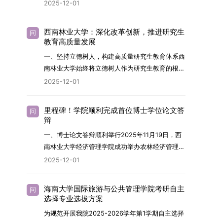
2026年，学院博士研究生招生全面实行“申请-考
2025-12-01
究与技术开发工作的未来领军人才。二、招生安排
核”机制。本年度计划招收博士研究生27名，具体
（一）招生学科范围涵盖材料科学与工程
导师招生计划详见学院官网发布的《四川大学经济
（0805）、化学（0703）、电子科学与技术
西南林业大学：深化改革创新，推进研究生
问
学院2026年博士生招生专业目录》。实际录取人
教育高质量发展
（0809）、材料与化工（0856）、机械
数将根据国家最终下达的招生计划及考生报名情况
（0855）、电子信息（0854）等相关专业。
一、坚持立德树人，构建高质量研究生教育体系西
进行适当调整。除国家专项计划外，我院招收定向
（二）招生名额2026年度具体招生规模以国家最
南林业大学始终将立德树人作为研究生教育的根本
就业考生的比例原则上不超过总计划的5%。全日
终下达计划为准，首批拟招收联合培养博士生16
任务，积极响应“教育强国，研究生教育何为”的时
2025-12-01
制定向就业考生在基本修业年限内须全脱产在校学
名。具体招生院系及导师信息请见相关名录。
代命题。学校全面贯彻党的教育方针，以高质量党
习。二、报考流程（一）报名资格1.申请人应拥护
（三）选拔途径共设置三种选拔方式，包括本科直
建引领研究生思想政治教育，修订并印发了《研究
中国共产党的领导，品德良好，遵纪守法，身心健
里程碑！学院顺利完成首位博士学位论文答
问
博、硕博连读与申请-考核制，将根据考生综合素
生导师立德树人职责实施细则（2025年修
辩
康，并满足《四川大学2026年博士研究生招生章
质择优录取。（四）培养类别全部为全日制非定向
订）》，推动导师发挥示范作用，引导学生树立德
程》中列出的各项基本条件。2.具备较强的科研能
一、博士论文答辩顺利举行2025年11月19日，西
就业博士研究生。三、培养模式与学位管理（一）
才兼备、科技报国的远大志向，增强社会责任感和
力，并展现出良好的科研发展潜力。3.提交两份由
南林业大学经济管理学院成功举办农林经济管理专
学籍管理联合培养学生学籍隶属于上海交通大学，
人文关怀，促进个人成长与国家战略需求深度融
正高级职称专家亲笔书写的推荐信，专业领域需与
业首届博士研究生学位论文答辩会。答辩地点设于
基本修业年限按该校研究生学籍管理办法执行。
2025-12-01
合。同时，学校制定《关于进一步加强研究生教育
报考专业相关，其中一份必须由报考导师出具。4.
学院303会议室，博士生文枚就其博士学位论文进
（二）培养阶段划分培养过程分为两个主要阶段：
管理工作的实施意见》，强化学风建设，深化科研
以同等学力身份报考者，其科研成果须同时符合以
行了汇报与答辩。答辩委员会由多位知名专家组
第一阶段于上海交通大学完成课程学习；第二阶段
诚信与学术道德教育，弘扬科学精神。学校坚
海南大学国际旅游与公共管理学院考研自主
问
下两项要求：①以第一作者身份在报考学科领域
成。北京林业大学陈建成教授担任主席，委员包括
进入苏州实验室，依托其重大科研任务开展课题研
选择专业选拔方案
持“五育并举”育人理念，通过德育铸魂、智育启
内发表期刊文章，其中至少1篇为A级、1篇为B级
云南财经大学熊德平教授、杨增雄教授、李亚波教
究与学位论文工作。（三）学历学位授予学生在规
智、体育强身、美育润心、劳育践行，全面培养能
为规范开展我院2025-2026学年第1学期自主选择
（期刊等级依据《四川大学哲学社会科学期刊与应
授，以及昆明理工大学冯朝睿教授。文枚的博士论
定年限内达到上海交通大学毕业及学位授予要求