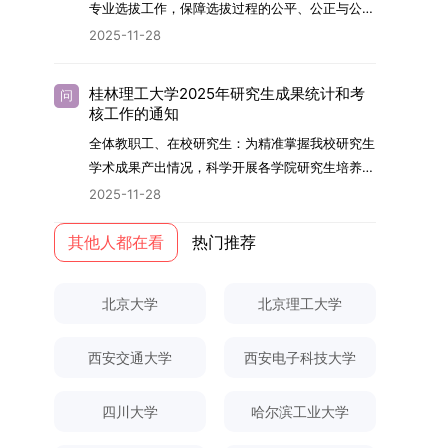
够担当民族复兴大任的高素质人才。（一）强化思
专业选拔工作，保障选拔过程的公平、公正与公
用成果分级方案》认定）；②作为主要完成人获
文选题为《加入合作社对茶农绿色生产行为的影响
的，将获发上海交通大学博士研究生毕业证书并授
想政治教育与导师队伍建设学校以党建引领为核
开，依据《海南大学普通本科学生自主选择专业管
得省部级二等奖及以上科研成果奖励（以证书为
2025-11-28
研究》，该研究立足于茶农生产经营实际，围
予博士学位。四、项目特色与支持条件（一）高水
心，将思想政治教育贯穿研究生培养全过程。通过
理办法》（海大党政办[2024]54号）及《关于做
准），其中一等奖要求排名前五，二等奖要求排名
绕“认知—采纳—转型—收益”这一主线，深入剖析
平科研平台学生可参与国家重大科研项目，接触材
修订导师立德树人职责实施细则，明确导师在研究
好2025-2026学年第1学期自主选择专业选拔考核
前三。（二）网上报名及缴费报名及缴费统一在网
合作社及其利益联结机制对茶农采纳绿色生产技术
料领域大科学装置与人工智能辅助研发平台，获得
桂林理工大学2025年研究生成果统计和考
问
生成长中的关键角色，推动形成以德为先、科研报
准备工作的通知》（海大本[2025]17号）两份核
上进行，时间为2025年11月27日上午9:00至
核工作的通知
行为的影响路径，不仅深化了合作社推动农业绿色
前沿科研训练条件。（二）优质导师资源由包括院
国的育人氛围。在加强学术规范和学风建设方面，
心文件精神，结合我院学科建设特点与教学管理实
2025年12月17日晚上10:00。考生须提前认真阅
转型的理论认识，也促进了农业经济学与生态学相
士在内的资深科研人员组成导师团队，提供高水平
全体教职工、在校研究生：为精准掌握我校研究生
学校持续开展学术诚信教育，营造风清气正的学术
际情况，特制定本实施方案。一、组建选拔工作专
读学校及学院发布的招生章程、简章及专业目录，
关研究的交叉融合，为促进茶农增收、服务双碳目
学术指导，并支持参与国际化学术交流。（三）优
学术成果产出情况，科学开展各学院研究生培养质
环境。（二）完善“五育并举”育人机制学校系统推
项领导小组为统筹推进自主选择专业选拔全流程工
按规定完成报名及缴费。逾期未完成视为自动放
标实现以及全面推进乡村振兴战略提供了有益参
厚奖助待遇提供具有竞争力的助研津贴与生活补
量评估工作，进一步推进研究生成果管理的规范
进德育、智育、体育、美育和劳育有机融合，构建
2025-11-28
作，确保各项环节有序落地，学院专门成立选拔工
弃。（三）申请材料提交符合报考条件的考生，需
考。二、答辩过程与主要内容（一）论文主要内容
助，保障学生潜心学业与研究。（四）畅通发展渠
化、制度化与信息化建设，现就2025年度研究生
全面发展的育人体系。通过课程教学、科研训练、
作领导小组。二、明确报名准入条件本次自主选择
下载并填写《博士入学申请材料自查表》，按要求
与框架文枚博士的论文聚焦茶农参与合作社这一现
道在培养过程中表现优异者，毕业后可优先获得苏
成果统计、审核及考核相关事宜通知如下：一、成
其他人都在看
热门推荐
社会实践等多种途径，提升研究生的综合素质，培
专业选拔的报名对象限定为2025级全日制普通本
整理申请材料，确保材料齐全、顺序正确。所有纸
实背景，系统梳理了“认知—采纳—转型—收益”的
州实验室的工作推荐机会。五、申请条件与报名流
果统计范畴及填报规范本次成果统计对象为我校全
养具有创新精神、实践能力和社会责任感的时代新
科在读学生，第二学士学位学生不在本次选拔范围
质申请材料及自查表须于2025年12月22日上午
作用链条，重点探讨了不同利益联结模式如何影响
程（一）基本申请条件不同选拔方式的申请者需满
体博士、硕士研究生，统计时限为2025年11月30
人。二、优化招生与学科结构，服务国家战略需求
内。同时需特别说明的是，在高考招生环节中，国
10:00前寄达经济学院研究生招生办公室。重要提
北京大学
北京理工大学
茶农的绿色生产决策，揭示了合作社在引导农业生
足相应规定：本科直博生须符合上海交通大学推荐
日前正式取得的各类学术成果。成果涵盖正式刊发
西南林业大学主动对接国家重大战略和区域发展需
家或学校已明确标注不得转专业的本科学生，不具
示：材料送达时间以签收时间为准，逾期不予受
产方式绿色转型中的内在机制。（二）答辩过程回
免试研究生相关要求。硕博连读与申请-考核制申
的学术论文、获得的科研奖励、已授权或在申的专
要，不断优化学科布局与招生机制，提升研究生教
备参与本次选拔考核的资格。三、确定选拔考核方
理；建议选择可靠快递方式邮寄；请严格对照材料
顾在答辩陈述环节，文枚就研究背景、分析框架、
请者应满足当年度上海交通大学博士研究生招生的
西安交通大学
西安电子科技大学
利、正式出版的专著、学科竞赛获奖证书及参与国
育服务经济社会发展的能力。目前，学校拥有4个
式本次自主选择专业选拔考核采用“初试+复试”的
清单顺序整理提交。材料不全、不符合要求或存在
核心内容以及创新之处进行了系统汇报。答辩委员
基本条件及各学院补充规定。（二）报名方式所有
内外学术交流活动的相关证明等。所有在校研究生
一级学科博士点、1个博士专业学位点，以及17个
两级考核模式，其中初试由学校教务处统一部署组
弄虚作假者，资格审查将不予通过。所有提交材料
会各位专家本着严谨求实的学术态度，从理论支
申请人须提前与意向导师沟通确认招生意向，并在
须登录桂林理工大学研究生教育综合管理信息系
一级学科硕士点和17个硕士专业学位点。“十四
四川大学
哈尔滨工业大学
织，复试环节则由我院自主负责实施，具体安排如
不予退还。考生须对报名信息的真实性和准确性负
撑、研究方法、数据论证以及逻辑结构等多个维度
达成一致后进行网上报名：本科直博生须按规定时
统，在指定功能模块完成成果信息录入，并上传相
五”期间，学校研究生规模实现显著增长，博士研
下：（一）学校统一初试安排初试的具体考试时
责，报名信息一经确认提交，不得修改。如确需修