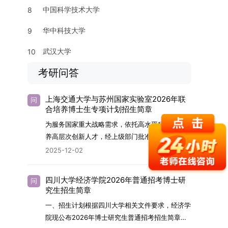
中国科学技术大学
8
华中科技大学
9
武汉大学
10
考研问答
上海交通大学与苏州国家实验室2026年联
问
合培养博士生专项计划招生简章
为服务国家重大战略需求，依托高水平科研平台培
养高层次创新人才，经上级部门批准，苏州实验室
（全称“苏州国家实验室”）与上海交通大学将于
2025-12-02
2026年继续合作开展博士研究生联合培养工作。
该项目旨在选拔优秀学子，在材料及相关前沿交叉
四川大学经济学院2026年普通招考博士研
问
学科领域进行深度培养。相关招生政策及安排说明
究生招生简章
如下。一、培养定位本项目致力于面向国家战略发
一、招生计划根据四川大学相关文件要求，经济学
展方向，培育具备科学家素养、创新精神与科研能
院现公布2026年博士研究生普通招考招生简章。
力，系统掌握学科前沿知识，能胜任高水平科学研