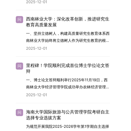
2026年，学院博士研究生招生全面实行“申请-考
2025-12-01
究与技术开发工作的未来领军人才。二、招生安排
核”机制。本年度计划招收博士研究生27名，具体
（一）招生学科范围涵盖材料科学与工程
导师招生计划详见学院官网发布的《四川大学经济
（0805）、化学（0703）、电子科学与技术
西南林业大学：深化改革创新，推进研究生
问
学院2026年博士生招生专业目录》。实际录取人
教育高质量发展
（0809）、材料与化工（0856）、机械
数将根据国家最终下达的招生计划及考生报名情况
（0855）、电子信息（0854）等相关专业。
一、坚持立德树人，构建高质量研究生教育体系西
进行适当调整。除国家专项计划外，我院招收定向
（二）招生名额2026年度具体招生规模以国家最
南林业大学始终将立德树人作为研究生教育的根本
就业考生的比例原则上不超过总计划的5%。全日
终下达计划为准，首批拟招收联合培养博士生16
任务，积极响应“教育强国，研究生教育何为”的时
2025-12-01
制定向就业考生在基本修业年限内须全脱产在校学
名。具体招生院系及导师信息请见相关名录。
代命题。学校全面贯彻党的教育方针，以高质量党
习。二、报考流程（一）报名资格1.申请人应拥护
（三）选拔途径共设置三种选拔方式，包括本科直
建引领研究生思想政治教育，修订并印发了《研究
中国共产党的领导，品德良好，遵纪守法，身心健
里程碑！学院顺利完成首位博士学位论文答
问
博、硕博连读与申请-考核制，将根据考生综合素
生导师立德树人职责实施细则（2025年修
辩
康，并满足《四川大学2026年博士研究生招生章
质择优录取。（四）培养类别全部为全日制非定向
订）》，推动导师发挥示范作用，引导学生树立德
程》中列出的各项基本条件。2.具备较强的科研能
一、博士论文答辩顺利举行2025年11月19日，西
就业博士研究生。三、培养模式与学位管理（一）
才兼备、科技报国的远大志向，增强社会责任感和
力，并展现出良好的科研发展潜力。3.提交两份由
南林业大学经济管理学院成功举办农林经济管理专
学籍管理联合培养学生学籍隶属于上海交通大学，
人文关怀，促进个人成长与国家战略需求深度融
正高级职称专家亲笔书写的推荐信，专业领域需与
业首届博士研究生学位论文答辩会。答辩地点设于
基本修业年限按该校研究生学籍管理办法执行。
2025-12-01
合。同时，学校制定《关于进一步加强研究生教育
报考专业相关，其中一份必须由报考导师出具。4.
学院303会议室，博士生文枚就其博士学位论文进
（二）培养阶段划分培养过程分为两个主要阶段：
管理工作的实施意见》，强化学风建设，深化科研
以同等学力身份报考者，其科研成果须同时符合以
行了汇报与答辩。答辩委员会由多位知名专家组
第一阶段于上海交通大学完成课程学习；第二阶段
诚信与学术道德教育，弘扬科学精神。学校坚
海南大学国际旅游与公共管理学院考研自主
问
下两项要求：①以第一作者身份在报考学科领域
成。北京林业大学陈建成教授担任主席，委员包括
进入苏州实验室，依托其重大科研任务开展课题研
选择专业选拔方案
持“五育并举”育人理念，通过德育铸魂、智育启
内发表期刊文章，其中至少1篇为A级、1篇为B级
云南财经大学熊德平教授、杨增雄教授、李亚波教
究与学位论文工作。（三）学历学位授予学生在规
智、体育强身、美育润心、劳育践行，全面培养能
为规范开展我院2025-2026学年第1学期自主选择
（期刊等级依据《四川大学哲学社会科学期刊与应
授，以及昆明理工大学冯朝睿教授。文枚的博士论
定年限内达到上海交通大学毕业及学位授予要求