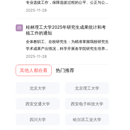
够担当民族复兴大任的高素质人才。（一）强化思
专业选拔工作，保障选拔过程的公平、公正与公
用成果分级方案》认定）；②作为主要完成人获
文选题为《加入合作社对茶农绿色生产行为的影响
的，将获发上海交通大学博士研究生毕业证书并授
想政治教育与导师队伍建设学校以党建引领为核
开，依据《海南大学普通本科学生自主选择专业管
得省部级二等奖及以上科研成果奖励（以证书为
2025-11-28
研究》，该研究立足于茶农生产经营实际，围
予博士学位。四、项目特色与支持条件（一）高水
心，将思想政治教育贯穿研究生培养全过程。通过
理办法》（海大党政办[2024]54号）及《关于做
准），其中一等奖要求排名前五，二等奖要求排名
绕“认知—采纳—转型—收益”这一主线，深入剖析
平科研平台学生可参与国家重大科研项目，接触材
修订导师立德树人职责实施细则，明确导师在研究
好2025-2026学年第1学期自主选择专业选拔考核
前三。（二）网上报名及缴费报名及缴费统一在网
合作社及其利益联结机制对茶农采纳绿色生产技术
料领域大科学装置与人工智能辅助研发平台，获得
桂林理工大学2025年研究生成果统计和考
问
生成长中的关键角色，推动形成以德为先、科研报
准备工作的通知》（海大本[2025]17号）两份核
上进行，时间为2025年11月27日上午9:00至
核工作的通知
行为的影响路径，不仅深化了合作社推动农业绿色
前沿科研训练条件。（二）优质导师资源由包括院
国的育人氛围。在加强学术规范和学风建设方面，
心文件精神，结合我院学科建设特点与教学管理实
2025年12月17日晚上10:00。考生须提前认真阅
转型的理论认识，也促进了农业经济学与生态学相
士在内的资深科研人员组成导师团队，提供高水平
全体教职工、在校研究生：为精准掌握我校研究生
学校持续开展学术诚信教育，营造风清气正的学术
际情况，特制定本实施方案。一、组建选拔工作专
读学校及学院发布的招生章程、简章及专业目录，
关研究的交叉融合，为促进茶农增收、服务双碳目
学术指导，并支持参与国际化学术交流。（三）优
学术成果产出情况，科学开展各学院研究生培养质
环境。（二）完善“五育并举”育人机制学校系统推
项领导小组为统筹推进自主选择专业选拔全流程工
按规定完成报名及缴费。逾期未完成视为自动放
标实现以及全面推进乡村振兴战略提供了有益参
厚奖助待遇提供具有竞争力的助研津贴与生活补
量评估工作，进一步推进研究生成果管理的规范
进德育、智育、体育、美育和劳育有机融合，构建
2025-11-28
作，确保各项环节有序落地，学院专门成立选拔工
弃。（三）申请材料提交符合报考条件的考生，需
考。二、答辩过程与主要内容（一）论文主要内容
助，保障学生潜心学业与研究。（四）畅通发展渠
化、制度化与信息化建设，现就2025年度研究生
全面发展的育人体系。通过课程教学、科研训练、
作领导小组。二、明确报名准入条件本次自主选择
下载并填写《博士入学申请材料自查表》，按要求
与框架文枚博士的论文聚焦茶农参与合作社这一现
道在培养过程中表现优异者，毕业后可优先获得苏
成果统计、审核及考核相关事宜通知如下：一、成
其他人都在看
热门推荐
社会实践等多种途径，提升研究生的综合素质，培
专业选拔的报名对象限定为2025级全日制普通本
整理申请材料，确保材料齐全、顺序正确。所有纸
实背景，系统梳理了“认知—采纳—转型—收益”的
州实验室的工作推荐机会。五、申请条件与报名流
果统计范畴及填报规范本次成果统计对象为我校全
养具有创新精神、实践能力和社会责任感的时代新
科在读学生，第二学士学位学生不在本次选拔范围
质申请材料及自查表须于2025年12月22日上午
作用链条，重点探讨了不同利益联结模式如何影响
程（一）基本申请条件不同选拔方式的申请者需满
体博士、硕士研究生，统计时限为2025年11月30
人。二、优化招生与学科结构，服务国家战略需求
内。同时需特别说明的是，在高考招生环节中，国
10:00前寄达经济学院研究生招生办公室。重要提
北京大学
北京理工大学
茶农的绿色生产决策，揭示了合作社在引导农业生
足相应规定：本科直博生须符合上海交通大学推荐
日前正式取得的各类学术成果。成果涵盖正式刊发
西南林业大学主动对接国家重大战略和区域发展需
家或学校已明确标注不得转专业的本科学生，不具
示：材料送达时间以签收时间为准，逾期不予受
产方式绿色转型中的内在机制。（二）答辩过程回
免试研究生相关要求。硕博连读与申请-考核制申
的学术论文、获得的科研奖励、已授权或在申的专
要，不断优化学科布局与招生机制，提升研究生教
备参与本次选拔考核的资格。三、确定选拔考核方
理；建议选择可靠快递方式邮寄；请严格对照材料
顾在答辩陈述环节，文枚就研究背景、分析框架、
请者应满足当年度上海交通大学博士研究生招生的
西安交通大学
西安电子科技大学
利、正式出版的专著、学科竞赛获奖证书及参与国
育服务经济社会发展的能力。目前，学校拥有4个
式本次自主选择专业选拔考核采用“初试+复试”的
清单顺序整理提交。材料不全、不符合要求或存在
核心内容以及创新之处进行了系统汇报。答辩委员
基本条件及各学院补充规定。（二）报名方式所有
内外学术交流活动的相关证明等。所有在校研究生
一级学科博士点、1个博士专业学位点，以及17个
两级考核模式，其中初试由学校教务处统一部署组
弄虚作假者，资格审查将不予通过。所有提交材料
会各位专家本着严谨求实的学术态度，从理论支
申请人须提前与意向导师沟通确认招生意向，并在
须登录桂林理工大学研究生教育综合管理信息系
一级学科硕士点和17个硕士专业学位点。“十四
四川大学
哈尔滨工业大学
织，复试环节则由我院自主负责实施，具体安排如
不予退还。考生须对报名信息的真实性和准确性负
撑、研究方法、数据论证以及逻辑结构等多个维度
达成一致后进行网上报名：本科直博生须按规定时
统，在指定功能模块完成成果信息录入，并上传相
五”期间，学校研究生规模实现显著增长，博士研
下：（一）学校统一初试安排初试的具体考试时
责，报名信息一经确认提交，不得修改。如确需修