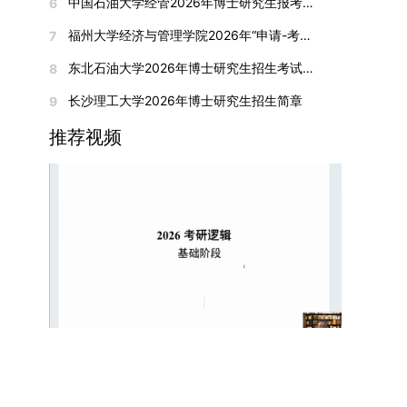
间初步定于2026年1月6日（星期二）下午，具体
中国石油大学经管2026年博士研究生报考通知
6
复试成绩按百分制计算，笔试与面试成绩各占
入实验室科研阶段后，由苏州实验室统筹安排住
在国内核心期刊发表的论文：需上传论文全文扫描
快布局新兴交叉学科，推动学科专业体系动态优
时段划分如下：（1）笔试时段：14:30—15:30，
50%，计算公式为：复试成绩 = (笔试成绩 + 面试
宿。（四）未尽事宜参照上海交通大学2026年博
福州大学经济与管理学院2026年“申请-考核”制招收攻读博士学位研究生相关要求
7
件；3. 已收到正式录用通知但尚未刊发的论文：
化。（三）深化科教融合与协同育人学校与高水平
时长60分钟；（2）面试时段：15:50—17:50，时
成绩) ÷ 2。复试成绩低于60分者不予录取。同等
士研究生招生章程及相关细则执行。相关推荐：上
需提交包含明确卷期号的录用通知原件及论文录用
科研机构共建联合培养平台，打破传统院系壁垒，
长120分钟。若因报名人数调整或其他特殊情况需
东北石油大学2026年博士研究生招生考试实施细则
8
学力考生复试期间须加试两门本专业硕士学位主干
海市复旦大学MBA 华东理工大学MBA 浙江省
稿。（二）科研奖励、专利及专著登记细则科研奖
促进科研资源与人才培养深度融合，提升研究生的
变更时间，学院将通过官方渠道提前通知所有考
课程，考试形式为笔试，具体科目见复试通知。4.
浙江工业大学MBA
长沙理工大学2026年博士研究生招生简章
9
励与专著（含软件著作权、学术专著）需已正式获
科研创新能力与实践能力。三、深化培养模式改
生。3. 复试地点安排本次复试的举办地点为海南
思想政治与品德考核复试期间将同步进行思想政治
得或出版，专利成果可包括处于申请中、已受理及
革，提升研究生教育质量西南林业大学将教育、科
大学观澜湖校区。考虑到最终报名人数可能影响考
推荐视频
素质和品德考核，重点考察考生的政治态度、道德
已授权三种状态。研究生需通过系统“科研成果信
技、人才协同发展的理念贯穿研究生培养全过程，
场设置，具体的笔试教室与面试房间将在报名结束
品质、诚信状况、遵纪守法表现等。拟录取名单确
息维护”菜单进行填报，每一项成果对应的所有证
着力提升人才自主培养质量。学校实行学术学位与
后，通过学院官网或班级通知等方式另行公布，请
定后，学院将向考生所在单位调取人事档案及现实
明材料均需整合为单个PDF文件上传。各类成果附
专业学位研究生分类培养，优化前者课程体系的理
考生密切关注。4. 综合成绩核算与录取规则考生
表现材料进行复核。考核不合格者不予录取。四、
件材料要求如下：1. 科研奖励及竞赛获奖：仅限省
论深度，强化后者课程的应用性与实践性。在产教
的最终综合成绩采用“初试+复试”加权计算方式，
录取办法1.考生总成绩由材料评议成绩和复试成绩
部级及以上级别奖励，需上传包含获奖者姓名的荣
融合方面，学校出台《科技小院管理办法》《研究
其中学校统一初试成绩占比50%，学院复试总成绩
加权得出，具体计算公式为：总成绩 = 材料评议
誉证书或奖状彩色扫描件；2. 学术专著：需上传
生联合培养基地建设管理办法》等文件，明确产学
占比50%。综合成绩核算完成后，将按分数从高到
成绩 × 50% + 复试成绩 × 50%。2.录取工作坚
封面、编者信息页、目录及封底的完整扫描件；3.
研一体化培养定位。目前已建成8个省级科技小
低进行排序，需要特别注意的是，初试成绩未达到
持“全面衡量、择优录取、保证质量、宁缺毋滥”原
国家授权专利：包括发明专利、实用新型专利、外
院，其中2个获省级专项资金支持。专业学位案例
及格线的考生，将不纳入排名范围。录取工作将严
则，根据招生计划、考生总成绩、思想政治表现及
观设计专利，需上传专利受理通知书及授权证书的
库建设成效显著，1个项目入选教育部主题案例
格按照学院自主选择专业的计划名额，从排名靠前
身心健康状况等因素确定拟录取名单。3.拟录取考
彩色扫描件。（三）学科竞赛登记细则仅统计研究
库，“十四五”以来获批省级案例库项目70余项、省
的考生中依次录取。若出现综合成绩相同的情况，
生须在规定时间内提交符合要求的体检报告（二级
生作为竞赛团队负责人，参与学科竞赛（文艺、体
级优质课程近50门。2025年，学校专项投入60余
将按以下顺序进行成绩比对，确定最终录取名次：
甲等及以上医院或四川大学校医院出具），体检标
育类竞赛除外）并获得省部级三等奖及以上奖励的
万元设立研究生科研创新基金，支持学生开展前沿
第一步比对初试科目中“高等数学B”的成绩，成绩
准按教育部及学校相关规定执行。4.拟录取名单经
成果，研究生需在系统“学科竞赛信息维护”菜单完