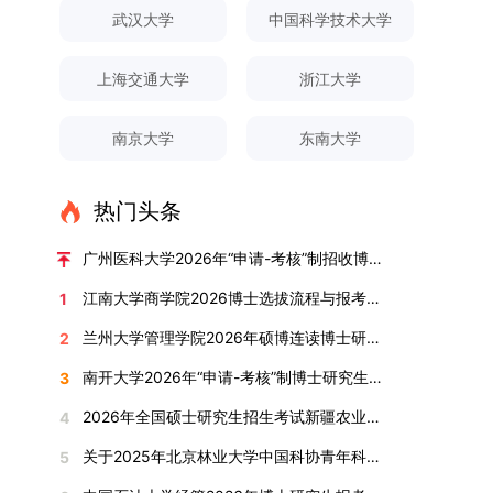
对论文展开评议，在肯定论文质量的同时，也提出
间登录国家推荐免试服务系统完成志愿填报。硕博
关证明材料的PDF版本，相关审核人员将通过系统
究生规模增长达211%。在招生宣传方面，学校构
间、考试科目、考场分布及相关要求，以《关于做
武汉大学
中国科学技术大学
改，须在报名截止前重新填报。三、选拔与录取1.
了若干修改建议，并就如何进一步聚焦关键科学问
连读与申请-考核制考生需登录上海交通大学研招
进行线上审核。（一）学术论文登记细则学术论文
建了“网络宣传+AI智能咨询+现场答疑”三位一体的
好2025-2026学年第1学期自主选择专业选拔考核
资格审查学院将依据网上报名信息及寄达的申请材
题、加强理论阐释深度等方面给予了指导。三、答
网报名系统，选择“国家实验室联培专项”，并选定
包含期刊论文与会议论文两类，研究生需在系
招生宣传平台，持续推进招生模式改革。2024年
准备工作的通知》（海大本[2025]17号）文件中
料进行资格审查，核实考生报考资格、材料完整性
上海交通大学
浙江大学
辩结果与培养意义（一）答辩结果经答辩委员会充
名录内交大导师。（三）报名时间节点本科直博生
统“论文发表信息维护”板块完成信息填报。该板块
起全面推行“申请-考核”制博士招生，2025年进一
的明确规定为准，考生可随时关注学校教务处发布
及缴费情况。审查结果预计于2025年12月下旬在
分讨论、集体评议及无记名投票，一致认为文枚的
报名以学校通知为准；硕博连读与申请-考核制设
中标注为红色的字段为必填项，填报时须确保信息
步拓展“直博”“硕博连读”等多元招生渠道。在学科
的官方信息。（二）学院自主复试安排复试是衡量
学院网站公布。2.材料评议学院将组织专家组对通
博士学位论文研究思路清晰、内容充实、调研扎
两批报名，第一批截止时间为2025年12月15日，
南京大学
东南大学
真实准确、完整规范，若出现空项或错填情况，将
专业调整方面，学校实施存量专业优化行动，压缩
考生综合能力与专业适配度的关键环节，我院将从
过资格审查的考生材料进行评议并打分，满分为
实、写作规范、结论可靠，且已完成足量研究工
第二批为2026年3月15日至4月20日，具体时间以
直接导致审核不通过。论文统计遵循以下原则：对
或撤销生源不足专业，将非全日制招生计划向需求
考核方式、时间、地点等多方面做好细致安排，确
100分。评议结果预计于2026年1月中上旬公布。
作，符合博士学位授予要求，同意通过博士学位论
报考学院通知为准。（四）材料提交申请人须按学
于SCI、EI、ISTP、CSCD、CSSCI、A刊、B刊等
旺盛的学科倾斜；同时加快推进急需学科专业建
保考核结果客观准确。1. 复试考核构成复试成绩由
学院将根据材料评议成绩及招生计划，确定进入复
热门头条
文答辩。文枚由张连刚教授指导完成学业，其答辩
校及报考学院要求，如实提交全部申请材料并完成
高水平论文，仅统计以桂林理工大学为第一署名单
设，陆续开展“生物与医药”“低空技术与工程”等新
笔试与面试两部分组成，具体占比为：笔试成绩占
试的考生名单。同等学力报考者须参加学校统一组
通过标志着西南林业大学农林经济管理专业诞生首
线上报名程序。六、考核与录取考核工作由上海交
位，且研究生为第一作者，或导师为第一作者、研
兴专业招生。学校还深化科教融合，单列专项招生
复试总成绩的40%，面试成绩占复试总成绩的
广州医科大学2026年“申请-考核”制招收博士研究生报考公告
织的政治理论考试，具体时间地点另行通知，成绩
位博士毕业生。待学校学位评定委员会审议通过
通大学相关学院与苏州实验室联合组织，具体考核
究生为第二作者的论文；在Nature、Science、
计划，与中国科学院昆明植物研究所、西双版纳热
60%。（1）笔试：以英语能力测试为核心，重点
合格线为60分。非同等学力考生无需参加。3.复
后，她也将成为云南省该专业首位获得博士学位的
形式、内容及流程以学院后续公布的方案为准。录
江南大学商学院2026博士选拔流程与报考条件汇总
1
Cell三大顶刊及其子刊发表的论文，不受作者排名
带植物园等科研机构开展联合培养，探索跨学科、
考查考生的英语阅读理解、书面写作及英汉互译能
试安排复试环节将对考生的思想品德、专业素养、
研究生。（二）学科建设意义此次博士论文答辩的
取时将对考生进行全面考察，学术能力与思想品德
限制，只要署名单位包含桂林理工大学均纳入统计
跨机构的研究生培养新机制。（一）推进招生制度
力，全面评估其英语综合应用水平。（2）面试：
兰州大学管理学院2026年硕博连读博士研究生招生“申请-考核”实施方案
2
外语能力、创新意识及综合素质进行全面考察。复
顺利完成，是学院在农林经济管理博士研究生培养
并重，报名及考核期间有违规或学术不端行为者将
范围。其中，被SCI、EI、ISTP收录的论文，需额
改革与生源质量提升学校建立多元化招生宣传与咨
采用综合面试形式，考核内容涵盖中英文自我介
试分为笔试与面试两部分：笔试科目为“经济学综
方面取得的重要进展，反映了该学位点建设已初见
按有关规定处理。七、其他事项（一）入学时间预
南开大学2026年“申请-考核”制博士研究生招生录取工作实施细则
3
外提供检索证明，论文全文与检索证明须合并为单
询平台，提升生源质量。推行“申请-考核”制博士
绍、综合素养评估（包括逻辑思维、沟通表达、应
合”，适用于理论经济学与应用经济学各专业，形
成效。这一成果不仅体现了学科建设的新突破，也
计为2026年春季或秋季学期。（二）费用与奖助
个PDF文件上传。不同类型论文需提交的附件材料
招生，并拓展直博与硕博连读渠道，增强招生方式
变能力等）以及专业认知程度（包括对目标专业的
2026年全国硕士研究生招生考试新疆农业大学报考点网上确认公告
4
式为闭卷，时长为3小时，满分100分。面试环节
为未来农林经济管理学科的持续发展、学术交流与
学费标准按上海交通大学相关规定执行；学生在读
如下：1. 被SCI、EI、ISTP、SSCI、A&HCI来源期
的灵活性与针对性。（二）优化学科专业布局通过
了解、学习规划等），全方位判断考生是否具备进
要求考生准备10—15分钟的PPT报告，内容应涵盖
合作注入了新的活力。
期间享受学校与实验室共同提供的奖助学金待遇。
关于2025年北京林业大学中国科协青年科技人才培育工程博士生推荐工作的通知
5
刊收录的论文：需按“检索证明（如有）+分区报告
撤销合并低效专业、加强社会急需学科建设，学校
入目标专业学习的潜力。2. 复试时间安排复试时
个人科研经历、研究成果及博士阶段研究设想等。
（三）住宿安排课程学习阶段由学校协调住宿；进
（如有）+论文全文（必备）”的顺序合并材料；2.
不断优化学科结构。面向国家战略和产业需求，加