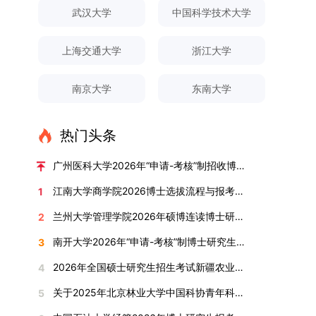
对论文展开评议，在肯定论文质量的同时，也提出
间登录国家推荐免试服务系统完成志愿填报。硕博
关证明材料的PDF版本，相关审核人员将通过系统
究生规模增长达211%。在招生宣传方面，学校构
间、考试科目、考场分布及相关要求，以《关于做
武汉大学
中国科学技术大学
改，须在报名截止前重新填报。三、选拔与录取1.
了若干修改建议，并就如何进一步聚焦关键科学问
连读与申请-考核制考生需登录上海交通大学研招
进行线上审核。（一）学术论文登记细则学术论文
建了“网络宣传+AI智能咨询+现场答疑”三位一体的
好2025-2026学年第1学期自主选择专业选拔考核
资格审查学院将依据网上报名信息及寄达的申请材
题、加强理论阐释深度等方面给予了指导。三、答
网报名系统，选择“国家实验室联培专项”，并选定
包含期刊论文与会议论文两类，研究生需在系
招生宣传平台，持续推进招生模式改革。2024年
准备工作的通知》（海大本[2025]17号）文件中
料进行资格审查，核实考生报考资格、材料完整性
上海交通大学
浙江大学
辩结果与培养意义（一）答辩结果经答辩委员会充
名录内交大导师。（三）报名时间节点本科直博生
统“论文发表信息维护”板块完成信息填报。该板块
起全面推行“申请-考核”制博士招生，2025年进一
的明确规定为准，考生可随时关注学校教务处发布
及缴费情况。审查结果预计于2025年12月下旬在
分讨论、集体评议及无记名投票，一致认为文枚的
报名以学校通知为准；硕博连读与申请-考核制设
中标注为红色的字段为必填项，填报时须确保信息
步拓展“直博”“硕博连读”等多元招生渠道。在学科
的官方信息。（二）学院自主复试安排复试是衡量
学院网站公布。2.材料评议学院将组织专家组对通
博士学位论文研究思路清晰、内容充实、调研扎
两批报名，第一批截止时间为2025年12月15日，
南京大学
东南大学
真实准确、完整规范，若出现空项或错填情况，将
专业调整方面，学校实施存量专业优化行动，压缩
考生综合能力与专业适配度的关键环节，我院将从
过资格审查的考生材料进行评议并打分，满分为
实、写作规范、结论可靠，且已完成足量研究工
第二批为2026年3月15日至4月20日，具体时间以
直接导致审核不通过。论文统计遵循以下原则：对
或撤销生源不足专业，将非全日制招生计划向需求
考核方式、时间、地点等多方面做好细致安排，确
100分。评议结果预计于2026年1月中上旬公布。
作，符合博士学位授予要求，同意通过博士学位论
报考学院通知为准。（四）材料提交申请人须按学
于SCI、EI、ISTP、CSCD、CSSCI、A刊、B刊等
旺盛的学科倾斜；同时加快推进急需学科专业建
保考核结果客观准确。1. 复试考核构成复试成绩由
学院将根据材料评议成绩及招生计划，确定进入复
热门头条
文答辩。文枚由张连刚教授指导完成学业，其答辩
校及报考学院要求，如实提交全部申请材料并完成
高水平论文，仅统计以桂林理工大学为第一署名单
设，陆续开展“生物与医药”“低空技术与工程”等新
笔试与面试两部分组成，具体占比为：笔试成绩占
试的考生名单。同等学力报考者须参加学校统一组
通过标志着西南林业大学农林经济管理专业诞生首
线上报名程序。六、考核与录取考核工作由上海交
位，且研究生为第一作者，或导师为第一作者、研
兴专业招生。学校还深化科教融合，单列专项招生
复试总成绩的40%，面试成绩占复试总成绩的
广州医科大学2026年“申请-考核”制招收博士研究生报考公告
织的政治理论考试，具体时间地点另行通知，成绩
位博士毕业生。待学校学位评定委员会审议通过
通大学相关学院与苏州实验室联合组织，具体考核
究生为第二作者的论文；在Nature、Science、
计划，与中国科学院昆明植物研究所、西双版纳热
60%。（1）笔试：以英语能力测试为核心，重点
合格线为60分。非同等学力考生无需参加。3.复
后，她也将成为云南省该专业首位获得博士学位的
形式、内容及流程以学院后续公布的方案为准。录
江南大学商学院2026博士选拔流程与报考条件汇总
1
Cell三大顶刊及其子刊发表的论文，不受作者排名
带植物园等科研机构开展联合培养，探索跨学科、
考查考生的英语阅读理解、书面写作及英汉互译能
试安排复试环节将对考生的思想品德、专业素养、
研究生。（二）学科建设意义此次博士论文答辩的
取时将对考生进行全面考察，学术能力与思想品德
限制，只要署名单位包含桂林理工大学均纳入统计
跨机构的研究生培养新机制。（一）推进招生制度
力，全面评估其英语综合应用水平。（2）面试：
兰州大学管理学院2026年硕博连读博士研究生招生“申请-考核”实施方案
2
外语能力、创新意识及综合素质进行全面考察。复
顺利完成，是学院在农林经济管理博士研究生培养
并重，报名及考核期间有违规或学术不端行为者将
范围。其中，被SCI、EI、ISTP收录的论文，需额
改革与生源质量提升学校建立多元化招生宣传与咨
采用综合面试形式，考核内容涵盖中英文自我介
试分为笔试与面试两部分：笔试科目为“经济学综
方面取得的重要进展，反映了该学位点建设已初见
按有关规定处理。七、其他事项（一）入学时间预
南开大学2026年“申请-考核”制博士研究生招生录取工作实施细则
3
外提供检索证明，论文全文与检索证明须合并为单
询平台，提升生源质量。推行“申请-考核”制博士
绍、综合素养评估（包括逻辑思维、沟通表达、应
合”，适用于理论经济学与应用经济学各专业，形
成效。这一成果不仅体现了学科建设的新突破，也
计为2026年春季或秋季学期。（二）费用与奖助
个PDF文件上传。不同类型论文需提交的附件材料
招生，并拓展直博与硕博连读渠道，增强招生方式
变能力等）以及专业认知程度（包括对目标专业的
2026年全国硕士研究生招生考试新疆农业大学报考点网上确认公告
4
式为闭卷，时长为3小时，满分100分。面试环节
为未来农林经济管理学科的持续发展、学术交流与
学费标准按上海交通大学相关规定执行；学生在读
如下：1. 被SCI、EI、ISTP、SSCI、A&HCI来源期
的灵活性与针对性。（二）优化学科专业布局通过
了解、学习规划等），全方位判断考生是否具备进
要求考生准备10—15分钟的PPT报告，内容应涵盖
合作注入了新的活力。
期间享受学校与实验室共同提供的奖助学金待遇。
关于2025年北京林业大学中国科协青年科技人才培育工程博士生推荐工作的通知
5
刊收录的论文：需按“检索证明（如有）+分区报告
撤销合并低效专业、加强社会急需学科建设，学校
入目标专业学习的潜力。2. 复试时间安排复试时
个人科研经历、研究成果及博士阶段研究设想等。
（三）住宿安排课程学习阶段由学校协调住宿；进
（如有）+论文全文（必备）”的顺序合并材料；2.
不断优化学科结构。面向国家战略和产业需求，加