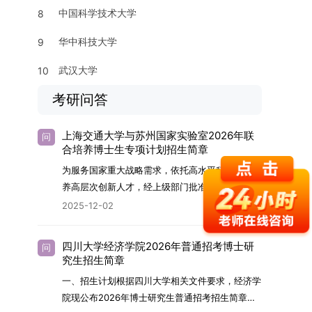
中国科学技术大学
8
华中科技大学
9
武汉大学
10
考研问答
上海交通大学与苏州国家实验室2026年联
问
合培养博士生专项计划招生简章
为服务国家重大战略需求，依托高水平科研平台培
养高层次创新人才，经上级部门批准，苏州实验室
（全称“苏州国家实验室”）与上海交通大学将于
2025-12-02
2026年继续合作开展博士研究生联合培养工作。
该项目旨在选拔优秀学子，在材料及相关前沿交叉
四川大学经济学院2026年普通招考博士研
问
学科领域进行深度培养。相关招生政策及安排说明
究生招生简章
如下。一、培养定位本项目致力于面向国家战略发
一、招生计划根据四川大学相关文件要求，经济学
展方向，培育具备科学家素养、创新精神与科研能
院现公布2026年博士研究生普通招考招生简章。
力，系统掌握学科前沿知识，能胜任高水平科学研