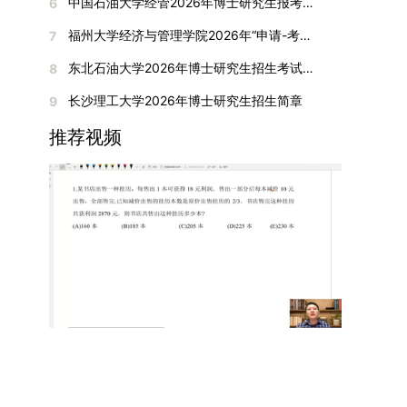
间初步定于2026年1月6日（星期二）下午，具体
中国石油大学经管2026年博士研究生报考通知
6
复试成绩按百分制计算，笔试与面试成绩各占
入实验室科研阶段后，由苏州实验室统筹安排住
在国内核心期刊发表的论文：需上传论文全文扫描
快布局新兴交叉学科，推动学科专业体系动态优
时段划分如下：（1）笔试时段：14:30—15:30，
50%，计算公式为：复试成绩 = (笔试成绩 + 面试
宿。（四）未尽事宜参照上海交通大学2026年博
福州大学经济与管理学院2026年“申请-考核”制招收攻读博士学位研究生相关要求
7
件；3. 已收到正式录用通知但尚未刊发的论文：
化。（三）深化科教融合与协同育人学校与高水平
时长60分钟；（2）面试时段：15:50—17:50，时
成绩) ÷ 2。复试成绩低于60分者不予录取。同等
士研究生招生章程及相关细则执行。相关推荐：上
需提交包含明确卷期号的录用通知原件及论文录用
科研机构共建联合培养平台，打破传统院系壁垒，
长120分钟。若因报名人数调整或其他特殊情况需
东北石油大学2026年博士研究生招生考试实施细则
8
学力考生复试期间须加试两门本专业硕士学位主干
海市复旦大学MBA 华东理工大学MBA 浙江省
稿。（二）科研奖励、专利及专著登记细则科研奖
促进科研资源与人才培养深度融合，提升研究生的
变更时间，学院将通过官方渠道提前通知所有考
课程，考试形式为笔试，具体科目见复试通知。4.
浙江工业大学MBA
长沙理工大学2026年博士研究生招生简章
9
励与专著（含软件著作权、学术专著）需已正式获
科研创新能力与实践能力。三、深化培养模式改
生。3. 复试地点安排本次复试的举办地点为海南
思想政治与品德考核复试期间将同步进行思想政治
得或出版，专利成果可包括处于申请中、已受理及
革，提升研究生教育质量西南林业大学将教育、科
大学观澜湖校区。考虑到最终报名人数可能影响考
推荐视频
素质和品德考核，重点考察考生的政治态度、道德
已授权三种状态。研究生需通过系统“科研成果信
技、人才协同发展的理念贯穿研究生培养全过程，
场设置，具体的笔试教室与面试房间将在报名结束
品质、诚信状况、遵纪守法表现等。拟录取名单确
息维护”菜单进行填报，每一项成果对应的所有证
着力提升人才自主培养质量。学校实行学术学位与
后，通过学院官网或班级通知等方式另行公布，请
定后，学院将向考生所在单位调取人事档案及现实
明材料均需整合为单个PDF文件上传。各类成果附
专业学位研究生分类培养，优化前者课程体系的理
考生密切关注。4. 综合成绩核算与录取规则考生
表现材料进行复核。考核不合格者不予录取。四、
件材料要求如下：1. 科研奖励及竞赛获奖：仅限省
论深度，强化后者课程的应用性与实践性。在产教
的最终综合成绩采用“初试+复试”加权计算方式，
录取办法1.考生总成绩由材料评议成绩和复试成绩
部级及以上级别奖励，需上传包含获奖者姓名的荣
融合方面，学校出台《科技小院管理办法》《研究
其中学校统一初试成绩占比50%，学院复试总成绩
加权得出，具体计算公式为：总成绩 = 材料评议
誉证书或奖状彩色扫描件；2. 学术专著：需上传
生联合培养基地建设管理办法》等文件，明确产学
占比50%。综合成绩核算完成后，将按分数从高到
成绩 × 50% + 复试成绩 × 50%。2.录取工作坚
封面、编者信息页、目录及封底的完整扫描件；3.
研一体化培养定位。目前已建成8个省级科技小
低进行排序，需要特别注意的是，初试成绩未达到
持“全面衡量、择优录取、保证质量、宁缺毋滥”原
国家授权专利：包括发明专利、实用新型专利、外
院，其中2个获省级专项资金支持。专业学位案例
及格线的考生，将不纳入排名范围。录取工作将严
则，根据招生计划、考生总成绩、思想政治表现及
观设计专利，需上传专利受理通知书及授权证书的
库建设成效显著，1个项目入选教育部主题案例
格按照学院自主选择专业的计划名额，从排名靠前
身心健康状况等因素确定拟录取名单。3.拟录取考
彩色扫描件。（三）学科竞赛登记细则仅统计研究
库，“十四五”以来获批省级案例库项目70余项、省
的考生中依次录取。若出现综合成绩相同的情况，
生须在规定时间内提交符合要求的体检报告（二级
生作为竞赛团队负责人，参与学科竞赛（文艺、体
级优质课程近50门。2025年，学校专项投入60余
将按以下顺序进行成绩比对，确定最终录取名次：
甲等及以上医院或四川大学校医院出具），体检标
育类竞赛除外）并获得省部级三等奖及以上奖励的
万元设立研究生科研创新基金，支持学生开展前沿
第一步比对初试科目中“高等数学B”的成绩，成绩
准按教育部及学校相关规定执行。4.拟录取名单经
成果，研究生需在系统“学科竞赛信息维护”菜单完