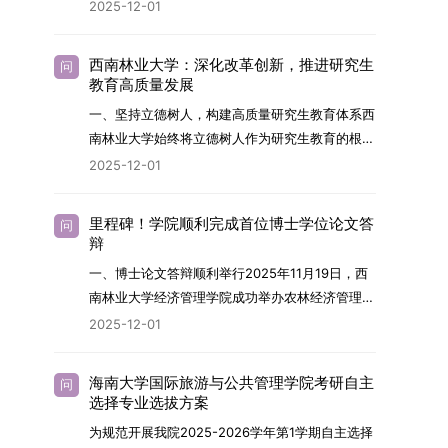
2026年，学院博士研究生招生全面实行“申请-考
2025-12-01
究与技术开发工作的未来领军人才。二、招生安排
核”机制。本年度计划招收博士研究生27名，具体
（一）招生学科范围涵盖材料科学与工程
导师招生计划详见学院官网发布的《四川大学经济
（0805）、化学（0703）、电子科学与技术
西南林业大学：深化改革创新，推进研究生
问
学院2026年博士生招生专业目录》。实际录取人
教育高质量发展
（0809）、材料与化工（0856）、机械
数将根据国家最终下达的招生计划及考生报名情况
（0855）、电子信息（0854）等相关专业。
一、坚持立德树人，构建高质量研究生教育体系西
进行适当调整。除国家专项计划外，我院招收定向
（二）招生名额2026年度具体招生规模以国家最
南林业大学始终将立德树人作为研究生教育的根本
就业考生的比例原则上不超过总计划的5%。全日
终下达计划为准，首批拟招收联合培养博士生16
任务，积极响应“教育强国，研究生教育何为”的时
2025-12-01
制定向就业考生在基本修业年限内须全脱产在校学
名。具体招生院系及导师信息请见相关名录。
代命题。学校全面贯彻党的教育方针，以高质量党
习。二、报考流程（一）报名资格1.申请人应拥护
（三）选拔途径共设置三种选拔方式，包括本科直
建引领研究生思想政治教育，修订并印发了《研究
中国共产党的领导，品德良好，遵纪守法，身心健
里程碑！学院顺利完成首位博士学位论文答
问
博、硕博连读与申请-考核制，将根据考生综合素
生导师立德树人职责实施细则（2025年修
辩
康，并满足《四川大学2026年博士研究生招生章
质择优录取。（四）培养类别全部为全日制非定向
订）》，推动导师发挥示范作用，引导学生树立德
程》中列出的各项基本条件。2.具备较强的科研能
一、博士论文答辩顺利举行2025年11月19日，西
就业博士研究生。三、培养模式与学位管理（一）
才兼备、科技报国的远大志向，增强社会责任感和
力，并展现出良好的科研发展潜力。3.提交两份由
南林业大学经济管理学院成功举办农林经济管理专
学籍管理联合培养学生学籍隶属于上海交通大学，
人文关怀，促进个人成长与国家战略需求深度融
正高级职称专家亲笔书写的推荐信，专业领域需与
业首届博士研究生学位论文答辩会。答辩地点设于
基本修业年限按该校研究生学籍管理办法执行。
2025-12-01
合。同时，学校制定《关于进一步加强研究生教育
报考专业相关，其中一份必须由报考导师出具。4.
学院303会议室，博士生文枚就其博士学位论文进
（二）培养阶段划分培养过程分为两个主要阶段：
管理工作的实施意见》，强化学风建设，深化科研
以同等学力身份报考者，其科研成果须同时符合以
行了汇报与答辩。答辩委员会由多位知名专家组
第一阶段于上海交通大学完成课程学习；第二阶段
诚信与学术道德教育，弘扬科学精神。学校坚
海南大学国际旅游与公共管理学院考研自主
问
下两项要求：①以第一作者身份在报考学科领域
成。北京林业大学陈建成教授担任主席，委员包括
进入苏州实验室，依托其重大科研任务开展课题研
选择专业选拔方案
持“五育并举”育人理念，通过德育铸魂、智育启
内发表期刊文章，其中至少1篇为A级、1篇为B级
云南财经大学熊德平教授、杨增雄教授、李亚波教
究与学位论文工作。（三）学历学位授予学生在规
智、体育强身、美育润心、劳育践行，全面培养能
为规范开展我院2025-2026学年第1学期自主选择
（期刊等级依据《四川大学哲学社会科学期刊与应
授，以及昆明理工大学冯朝睿教授。文枚的博士论
定年限内达到上海交通大学毕业及学位授予要求