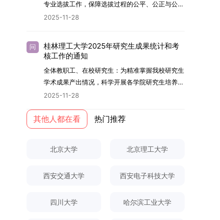
够担当民族复兴大任的高素质人才。（一）强化思
专业选拔工作，保障选拔过程的公平、公正与公
用成果分级方案》认定）；②作为主要完成人获
文选题为《加入合作社对茶农绿色生产行为的影响
的，将获发上海交通大学博士研究生毕业证书并授
想政治教育与导师队伍建设学校以党建引领为核
开，依据《海南大学普通本科学生自主选择专业管
得省部级二等奖及以上科研成果奖励（以证书为
2025-11-28
研究》，该研究立足于茶农生产经营实际，围
予博士学位。四、项目特色与支持条件（一）高水
心，将思想政治教育贯穿研究生培养全过程。通过
理办法》（海大党政办[2024]54号）及《关于做
准），其中一等奖要求排名前五，二等奖要求排名
绕“认知—采纳—转型—收益”这一主线，深入剖析
平科研平台学生可参与国家重大科研项目，接触材
修订导师立德树人职责实施细则，明确导师在研究
好2025-2026学年第1学期自主选择专业选拔考核
前三。（二）网上报名及缴费报名及缴费统一在网
合作社及其利益联结机制对茶农采纳绿色生产技术
料领域大科学装置与人工智能辅助研发平台，获得
桂林理工大学2025年研究生成果统计和考
问
生成长中的关键角色，推动形成以德为先、科研报
准备工作的通知》（海大本[2025]17号）两份核
上进行，时间为2025年11月27日上午9:00至
核工作的通知
行为的影响路径，不仅深化了合作社推动农业绿色
前沿科研训练条件。（二）优质导师资源由包括院
国的育人氛围。在加强学术规范和学风建设方面，
心文件精神，结合我院学科建设特点与教学管理实
2025年12月17日晚上10:00。考生须提前认真阅
转型的理论认识，也促进了农业经济学与生态学相
士在内的资深科研人员组成导师团队，提供高水平
全体教职工、在校研究生：为精准掌握我校研究生
学校持续开展学术诚信教育，营造风清气正的学术
际情况，特制定本实施方案。一、组建选拔工作专
读学校及学院发布的招生章程、简章及专业目录，
关研究的交叉融合，为促进茶农增收、服务双碳目
学术指导，并支持参与国际化学术交流。（三）优
学术成果产出情况，科学开展各学院研究生培养质
环境。（二）完善“五育并举”育人机制学校系统推
项领导小组为统筹推进自主选择专业选拔全流程工
按规定完成报名及缴费。逾期未完成视为自动放
标实现以及全面推进乡村振兴战略提供了有益参
厚奖助待遇提供具有竞争力的助研津贴与生活补
量评估工作，进一步推进研究生成果管理的规范
进德育、智育、体育、美育和劳育有机融合，构建
2025-11-28
作，确保各项环节有序落地，学院专门成立选拔工
弃。（三）申请材料提交符合报考条件的考生，需
考。二、答辩过程与主要内容（一）论文主要内容
助，保障学生潜心学业与研究。（四）畅通发展渠
化、制度化与信息化建设，现就2025年度研究生
全面发展的育人体系。通过课程教学、科研训练、
作领导小组。二、明确报名准入条件本次自主选择
下载并填写《博士入学申请材料自查表》，按要求
与框架文枚博士的论文聚焦茶农参与合作社这一现
道在培养过程中表现优异者，毕业后可优先获得苏
成果统计、审核及考核相关事宜通知如下：一、成
其他人都在看
热门推荐
社会实践等多种途径，提升研究生的综合素质，培
专业选拔的报名对象限定为2025级全日制普通本
整理申请材料，确保材料齐全、顺序正确。所有纸
实背景，系统梳理了“认知—采纳—转型—收益”的
州实验室的工作推荐机会。五、申请条件与报名流
果统计范畴及填报规范本次成果统计对象为我校全
养具有创新精神、实践能力和社会责任感的时代新
科在读学生，第二学士学位学生不在本次选拔范围
质申请材料及自查表须于2025年12月22日上午
作用链条，重点探讨了不同利益联结模式如何影响
程（一）基本申请条件不同选拔方式的申请者需满
体博士、硕士研究生，统计时限为2025年11月30
人。二、优化招生与学科结构，服务国家战略需求
内。同时需特别说明的是，在高考招生环节中，国
10:00前寄达经济学院研究生招生办公室。重要提
北京大学
北京理工大学
茶农的绿色生产决策，揭示了合作社在引导农业生
足相应规定：本科直博生须符合上海交通大学推荐
日前正式取得的各类学术成果。成果涵盖正式刊发
西南林业大学主动对接国家重大战略和区域发展需
家或学校已明确标注不得转专业的本科学生，不具
示：材料送达时间以签收时间为准，逾期不予受
产方式绿色转型中的内在机制。（二）答辩过程回
免试研究生相关要求。硕博连读与申请-考核制申
的学术论文、获得的科研奖励、已授权或在申的专
要，不断优化学科布局与招生机制，提升研究生教
备参与本次选拔考核的资格。三、确定选拔考核方
理；建议选择可靠快递方式邮寄；请严格对照材料
顾在答辩陈述环节，文枚就研究背景、分析框架、
请者应满足当年度上海交通大学博士研究生招生的
西安交通大学
西安电子科技大学
利、正式出版的专著、学科竞赛获奖证书及参与国
育服务经济社会发展的能力。目前，学校拥有4个
式本次自主选择专业选拔考核采用“初试+复试”的
清单顺序整理提交。材料不全、不符合要求或存在
核心内容以及创新之处进行了系统汇报。答辩委员
基本条件及各学院补充规定。（二）报名方式所有
内外学术交流活动的相关证明等。所有在校研究生
一级学科博士点、1个博士专业学位点，以及17个
两级考核模式，其中初试由学校教务处统一部署组
弄虚作假者，资格审查将不予通过。所有提交材料
会各位专家本着严谨求实的学术态度，从理论支
申请人须提前与意向导师沟通确认招生意向，并在
须登录桂林理工大学研究生教育综合管理信息系
一级学科硕士点和17个硕士专业学位点。“十四
四川大学
哈尔滨工业大学
织，复试环节则由我院自主负责实施，具体安排如
不予退还。考生须对报名信息的真实性和准确性负
撑、研究方法、数据论证以及逻辑结构等多个维度
达成一致后进行网上报名：本科直博生须按规定时
统，在指定功能模块完成成果信息录入，并上传相
五”期间，学校研究生规模实现显著增长，博士研
下：（一）学校统一初试安排初试的具体考试时
责，报名信息一经确认提交，不得修改。如确需修