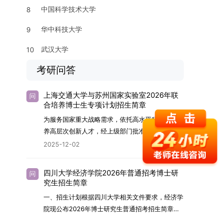
中国科学技术大学
8
华中科技大学
9
武汉大学
10
考研问答
上海交通大学与苏州国家实验室2026年联
问
合培养博士生专项计划招生简章
为服务国家重大战略需求，依托高水平科研平台培
养高层次创新人才，经上级部门批准，苏州实验室
（全称“苏州国家实验室”）与上海交通大学将于
2025-12-02
2026年继续合作开展博士研究生联合培养工作。
该项目旨在选拔优秀学子，在材料及相关前沿交叉
四川大学经济学院2026年普通招考博士研
问
学科领域进行深度培养。相关招生政策及安排说明
究生招生简章
如下。一、培养定位本项目致力于面向国家战略发
一、招生计划根据四川大学相关文件要求，经济学
展方向，培育具备科学家素养、创新精神与科研能
院现公布2026年博士研究生普通招考招生简章。
力，系统掌握学科前沿知识，能胜任高水平科学研