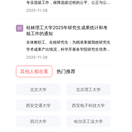
够担当民族复兴大任的高素质人才。（一）强化思
专业选拔工作，保障选拔过程的公平、公正与公
用成果分级方案》认定）；②作为主要完成人获
文选题为《加入合作社对茶农绿色生产行为的影响
的，将获发上海交通大学博士研究生毕业证书并授
想政治教育与导师队伍建设学校以党建引领为核
开，依据《海南大学普通本科学生自主选择专业管
得省部级二等奖及以上科研成果奖励（以证书为
2025-11-28
研究》，该研究立足于茶农生产经营实际，围
予博士学位。四、项目特色与支持条件（一）高水
心，将思想政治教育贯穿研究生培养全过程。通过
理办法》（海大党政办[2024]54号）及《关于做
准），其中一等奖要求排名前五，二等奖要求排名
绕“认知—采纳—转型—收益”这一主线，深入剖析
平科研平台学生可参与国家重大科研项目，接触材
修订导师立德树人职责实施细则，明确导师在研究
好2025-2026学年第1学期自主选择专业选拔考核
前三。（二）网上报名及缴费报名及缴费统一在网
合作社及其利益联结机制对茶农采纳绿色生产技术
料领域大科学装置与人工智能辅助研发平台，获得
桂林理工大学2025年研究生成果统计和考
问
生成长中的关键角色，推动形成以德为先、科研报
准备工作的通知》（海大本[2025]17号）两份核
上进行，时间为2025年11月27日上午9:00至
核工作的通知
行为的影响路径，不仅深化了合作社推动农业绿色
前沿科研训练条件。（二）优质导师资源由包括院
国的育人氛围。在加强学术规范和学风建设方面，
心文件精神，结合我院学科建设特点与教学管理实
2025年12月17日晚上10:00。考生须提前认真阅
转型的理论认识，也促进了农业经济学与生态学相
士在内的资深科研人员组成导师团队，提供高水平
全体教职工、在校研究生：为精准掌握我校研究生
学校持续开展学术诚信教育，营造风清气正的学术
际情况，特制定本实施方案。一、组建选拔工作专
读学校及学院发布的招生章程、简章及专业目录，
关研究的交叉融合，为促进茶农增收、服务双碳目
学术指导，并支持参与国际化学术交流。（三）优
学术成果产出情况，科学开展各学院研究生培养质
环境。（二）完善“五育并举”育人机制学校系统推
项领导小组为统筹推进自主选择专业选拔全流程工
按规定完成报名及缴费。逾期未完成视为自动放
标实现以及全面推进乡村振兴战略提供了有益参
厚奖助待遇提供具有竞争力的助研津贴与生活补
量评估工作，进一步推进研究生成果管理的规范
进德育、智育、体育、美育和劳育有机融合，构建
2025-11-28
作，确保各项环节有序落地，学院专门成立选拔工
弃。（三）申请材料提交符合报考条件的考生，需
考。二、答辩过程与主要内容（一）论文主要内容
助，保障学生潜心学业与研究。（四）畅通发展渠
化、制度化与信息化建设，现就2025年度研究生
全面发展的育人体系。通过课程教学、科研训练、
作领导小组。二、明确报名准入条件本次自主选择
下载并填写《博士入学申请材料自查表》，按要求
与框架文枚博士的论文聚焦茶农参与合作社这一现
道在培养过程中表现优异者，毕业后可优先获得苏
成果统计、审核及考核相关事宜通知如下：一、成
其他人都在看
热门推荐
社会实践等多种途径，提升研究生的综合素质，培
专业选拔的报名对象限定为2025级全日制普通本
整理申请材料，确保材料齐全、顺序正确。所有纸
实背景，系统梳理了“认知—采纳—转型—收益”的
州实验室的工作推荐机会。五、申请条件与报名流
果统计范畴及填报规范本次成果统计对象为我校全
养具有创新精神、实践能力和社会责任感的时代新
科在读学生，第二学士学位学生不在本次选拔范围
质申请材料及自查表须于2025年12月22日上午
作用链条，重点探讨了不同利益联结模式如何影响
程（一）基本申请条件不同选拔方式的申请者需满
体博士、硕士研究生，统计时限为2025年11月30
人。二、优化招生与学科结构，服务国家战略需求
内。同时需特别说明的是，在高考招生环节中，国
10:00前寄达经济学院研究生招生办公室。重要提
北京大学
北京理工大学
茶农的绿色生产决策，揭示了合作社在引导农业生
足相应规定：本科直博生须符合上海交通大学推荐
日前正式取得的各类学术成果。成果涵盖正式刊发
西南林业大学主动对接国家重大战略和区域发展需
家或学校已明确标注不得转专业的本科学生，不具
示：材料送达时间以签收时间为准，逾期不予受
产方式绿色转型中的内在机制。（二）答辩过程回
免试研究生相关要求。硕博连读与申请-考核制申
的学术论文、获得的科研奖励、已授权或在申的专
要，不断优化学科布局与招生机制，提升研究生教
备参与本次选拔考核的资格。三、确定选拔考核方
理；建议选择可靠快递方式邮寄；请严格对照材料
顾在答辩陈述环节，文枚就研究背景、分析框架、
请者应满足当年度上海交通大学博士研究生招生的
西安交通大学
西安电子科技大学
利、正式出版的专著、学科竞赛获奖证书及参与国
育服务经济社会发展的能力。目前，学校拥有4个
式本次自主选择专业选拔考核采用“初试+复试”的
清单顺序整理提交。材料不全、不符合要求或存在
核心内容以及创新之处进行了系统汇报。答辩委员
基本条件及各学院补充规定。（二）报名方式所有
内外学术交流活动的相关证明等。所有在校研究生
一级学科博士点、1个博士专业学位点，以及17个
两级考核模式，其中初试由学校教务处统一部署组
弄虚作假者，资格审查将不予通过。所有提交材料
会各位专家本着严谨求实的学术态度，从理论支
申请人须提前与意向导师沟通确认招生意向，并在
须登录桂林理工大学研究生教育综合管理信息系
一级学科硕士点和17个硕士专业学位点。“十四
四川大学
哈尔滨工业大学
织，复试环节则由我院自主负责实施，具体安排如
不予退还。考生须对报名信息的真实性和准确性负
撑、研究方法、数据论证以及逻辑结构等多个维度
达成一致后进行网上报名：本科直博生须按规定时
统，在指定功能模块完成成果信息录入，并上传相
五”期间，学校研究生规模实现显著增长，博士研
下：（一）学校统一初试安排初试的具体考试时
责，报名信息一经确认提交，不得修改。如确需修