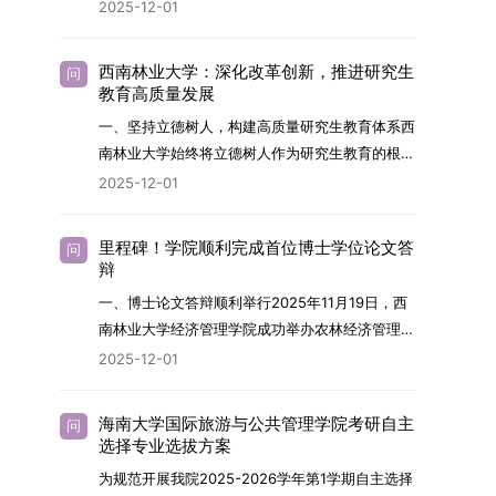
2026年，学院博士研究生招生全面实行“申请-考
2025-12-01
究与技术开发工作的未来领军人才。二、招生安排
核”机制。本年度计划招收博士研究生27名，具体
（一）招生学科范围涵盖材料科学与工程
导师招生计划详见学院官网发布的《四川大学经济
（0805）、化学（0703）、电子科学与技术
西南林业大学：深化改革创新，推进研究生
问
学院2026年博士生招生专业目录》。实际录取人
教育高质量发展
（0809）、材料与化工（0856）、机械
数将根据国家最终下达的招生计划及考生报名情况
（0855）、电子信息（0854）等相关专业。
一、坚持立德树人，构建高质量研究生教育体系西
进行适当调整。除国家专项计划外，我院招收定向
（二）招生名额2026年度具体招生规模以国家最
南林业大学始终将立德树人作为研究生教育的根本
就业考生的比例原则上不超过总计划的5%。全日
终下达计划为准，首批拟招收联合培养博士生16
任务，积极响应“教育强国，研究生教育何为”的时
2025-12-01
制定向就业考生在基本修业年限内须全脱产在校学
名。具体招生院系及导师信息请见相关名录。
代命题。学校全面贯彻党的教育方针，以高质量党
习。二、报考流程（一）报名资格1.申请人应拥护
（三）选拔途径共设置三种选拔方式，包括本科直
建引领研究生思想政治教育，修订并印发了《研究
中国共产党的领导，品德良好，遵纪守法，身心健
里程碑！学院顺利完成首位博士学位论文答
问
博、硕博连读与申请-考核制，将根据考生综合素
生导师立德树人职责实施细则（2025年修
辩
康，并满足《四川大学2026年博士研究生招生章
质择优录取。（四）培养类别全部为全日制非定向
订）》，推动导师发挥示范作用，引导学生树立德
程》中列出的各项基本条件。2.具备较强的科研能
一、博士论文答辩顺利举行2025年11月19日，西
就业博士研究生。三、培养模式与学位管理（一）
才兼备、科技报国的远大志向，增强社会责任感和
力，并展现出良好的科研发展潜力。3.提交两份由
南林业大学经济管理学院成功举办农林经济管理专
学籍管理联合培养学生学籍隶属于上海交通大学，
人文关怀，促进个人成长与国家战略需求深度融
正高级职称专家亲笔书写的推荐信，专业领域需与
业首届博士研究生学位论文答辩会。答辩地点设于
基本修业年限按该校研究生学籍管理办法执行。
2025-12-01
合。同时，学校制定《关于进一步加强研究生教育
报考专业相关，其中一份必须由报考导师出具。4.
学院303会议室，博士生文枚就其博士学位论文进
（二）培养阶段划分培养过程分为两个主要阶段：
管理工作的实施意见》，强化学风建设，深化科研
以同等学力身份报考者，其科研成果须同时符合以
行了汇报与答辩。答辩委员会由多位知名专家组
第一阶段于上海交通大学完成课程学习；第二阶段
诚信与学术道德教育，弘扬科学精神。学校坚
海南大学国际旅游与公共管理学院考研自主
问
下两项要求：①以第一作者身份在报考学科领域
成。北京林业大学陈建成教授担任主席，委员包括
进入苏州实验室，依托其重大科研任务开展课题研
选择专业选拔方案
持“五育并举”育人理念，通过德育铸魂、智育启
内发表期刊文章，其中至少1篇为A级、1篇为B级
云南财经大学熊德平教授、杨增雄教授、李亚波教
究与学位论文工作。（三）学历学位授予学生在规
智、体育强身、美育润心、劳育践行，全面培养能
为规范开展我院2025-2026学年第1学期自主选择
（期刊等级依据《四川大学哲学社会科学期刊与应
授，以及昆明理工大学冯朝睿教授。文枚的博士论
定年限内达到上海交通大学毕业及学位授予要求