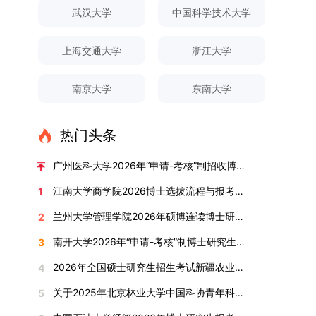
对论文展开评议，在肯定论文质量的同时，也提出
间登录国家推荐免试服务系统完成志愿填报。硕博
关证明材料的PDF版本，相关审核人员将通过系统
究生规模增长达211%。在招生宣传方面，学校构
间、考试科目、考场分布及相关要求，以《关于做
武汉大学
中国科学技术大学
改，须在报名截止前重新填报。三、选拔与录取1.
了若干修改建议，并就如何进一步聚焦关键科学问
连读与申请-考核制考生需登录上海交通大学研招
进行线上审核。（一）学术论文登记细则学术论文
建了“网络宣传+AI智能咨询+现场答疑”三位一体的
好2025-2026学年第1学期自主选择专业选拔考核
资格审查学院将依据网上报名信息及寄达的申请材
题、加强理论阐释深度等方面给予了指导。三、答
网报名系统，选择“国家实验室联培专项”，并选定
包含期刊论文与会议论文两类，研究生需在系
招生宣传平台，持续推进招生模式改革。2024年
准备工作的通知》（海大本[2025]17号）文件中
料进行资格审查，核实考生报考资格、材料完整性
上海交通大学
浙江大学
辩结果与培养意义（一）答辩结果经答辩委员会充
名录内交大导师。（三）报名时间节点本科直博生
统“论文发表信息维护”板块完成信息填报。该板块
起全面推行“申请-考核”制博士招生，2025年进一
的明确规定为准，考生可随时关注学校教务处发布
及缴费情况。审查结果预计于2025年12月下旬在
分讨论、集体评议及无记名投票，一致认为文枚的
报名以学校通知为准；硕博连读与申请-考核制设
中标注为红色的字段为必填项，填报时须确保信息
步拓展“直博”“硕博连读”等多元招生渠道。在学科
的官方信息。（二）学院自主复试安排复试是衡量
学院网站公布。2.材料评议学院将组织专家组对通
博士学位论文研究思路清晰、内容充实、调研扎
两批报名，第一批截止时间为2025年12月15日，
南京大学
东南大学
真实准确、完整规范，若出现空项或错填情况，将
专业调整方面，学校实施存量专业优化行动，压缩
考生综合能力与专业适配度的关键环节，我院将从
过资格审查的考生材料进行评议并打分，满分为
实、写作规范、结论可靠，且已完成足量研究工
第二批为2026年3月15日至4月20日，具体时间以
直接导致审核不通过。论文统计遵循以下原则：对
或撤销生源不足专业，将非全日制招生计划向需求
考核方式、时间、地点等多方面做好细致安排，确
100分。评议结果预计于2026年1月中上旬公布。
作，符合博士学位授予要求，同意通过博士学位论
报考学院通知为准。（四）材料提交申请人须按学
于SCI、EI、ISTP、CSCD、CSSCI、A刊、B刊等
旺盛的学科倾斜；同时加快推进急需学科专业建
保考核结果客观准确。1. 复试考核构成复试成绩由
学院将根据材料评议成绩及招生计划，确定进入复
热门头条
文答辩。文枚由张连刚教授指导完成学业，其答辩
校及报考学院要求，如实提交全部申请材料并完成
高水平论文，仅统计以桂林理工大学为第一署名单
设，陆续开展“生物与医药”“低空技术与工程”等新
笔试与面试两部分组成，具体占比为：笔试成绩占
试的考生名单。同等学力报考者须参加学校统一组
通过标志着西南林业大学农林经济管理专业诞生首
线上报名程序。六、考核与录取考核工作由上海交
位，且研究生为第一作者，或导师为第一作者、研
兴专业招生。学校还深化科教融合，单列专项招生
复试总成绩的40%，面试成绩占复试总成绩的
广州医科大学2026年“申请-考核”制招收博士研究生报考公告
织的政治理论考试，具体时间地点另行通知，成绩
位博士毕业生。待学校学位评定委员会审议通过
通大学相关学院与苏州实验室联合组织，具体考核
究生为第二作者的论文；在Nature、Science、
计划，与中国科学院昆明植物研究所、西双版纳热
60%。（1）笔试：以英语能力测试为核心，重点
合格线为60分。非同等学力考生无需参加。3.复
后，她也将成为云南省该专业首位获得博士学位的
形式、内容及流程以学院后续公布的方案为准。录
江南大学商学院2026博士选拔流程与报考条件汇总
1
Cell三大顶刊及其子刊发表的论文，不受作者排名
带植物园等科研机构开展联合培养，探索跨学科、
考查考生的英语阅读理解、书面写作及英汉互译能
试安排复试环节将对考生的思想品德、专业素养、
研究生。（二）学科建设意义此次博士论文答辩的
取时将对考生进行全面考察，学术能力与思想品德
限制，只要署名单位包含桂林理工大学均纳入统计
跨机构的研究生培养新机制。（一）推进招生制度
力，全面评估其英语综合应用水平。（2）面试：
兰州大学管理学院2026年硕博连读博士研究生招生“申请-考核”实施方案
2
外语能力、创新意识及综合素质进行全面考察。复
顺利完成，是学院在农林经济管理博士研究生培养
并重，报名及考核期间有违规或学术不端行为者将
范围。其中，被SCI、EI、ISTP收录的论文，需额
改革与生源质量提升学校建立多元化招生宣传与咨
采用综合面试形式，考核内容涵盖中英文自我介
试分为笔试与面试两部分：笔试科目为“经济学综
方面取得的重要进展，反映了该学位点建设已初见
按有关规定处理。七、其他事项（一）入学时间预
南开大学2026年“申请-考核”制博士研究生招生录取工作实施细则
3
外提供检索证明，论文全文与检索证明须合并为单
询平台，提升生源质量。推行“申请-考核”制博士
绍、综合素养评估（包括逻辑思维、沟通表达、应
合”，适用于理论经济学与应用经济学各专业，形
成效。这一成果不仅体现了学科建设的新突破，也
计为2026年春季或秋季学期。（二）费用与奖助
个PDF文件上传。不同类型论文需提交的附件材料
招生，并拓展直博与硕博连读渠道，增强招生方式
变能力等）以及专业认知程度（包括对目标专业的
2026年全国硕士研究生招生考试新疆农业大学报考点网上确认公告
4
式为闭卷，时长为3小时，满分100分。面试环节
为未来农林经济管理学科的持续发展、学术交流与
学费标准按上海交通大学相关规定执行；学生在读
如下：1. 被SCI、EI、ISTP、SSCI、A&HCI来源期
的灵活性与针对性。（二）优化学科专业布局通过
了解、学习规划等），全方位判断考生是否具备进
要求考生准备10—15分钟的PPT报告，内容应涵盖
合作注入了新的活力。
期间享受学校与实验室共同提供的奖助学金待遇。
关于2025年北京林业大学中国科协青年科技人才培育工程博士生推荐工作的通知
5
刊收录的论文：需按“检索证明（如有）+分区报告
撤销合并低效专业、加强社会急需学科建设，学校
入目标专业学习的潜力。2. 复试时间安排复试时
个人科研经历、研究成果及博士阶段研究设想等。
（三）住宿安排课程学习阶段由学校协调住宿；进
（如有）+论文全文（必备）”的顺序合并材料；2.
不断优化学科结构。面向国家战略和产业需求，加