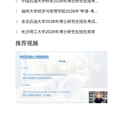
间初步定于2026年1月6日（星期二）下午，具体
中国石油大学经管2026年博士研究生报考通知
6
复试成绩按百分制计算，笔试与面试成绩各占
入实验室科研阶段后，由苏州实验室统筹安排住
在国内核心期刊发表的论文：需上传论文全文扫描
快布局新兴交叉学科，推动学科专业体系动态优
时段划分如下：（1）笔试时段：14:30—15:30，
50%，计算公式为：复试成绩 = (笔试成绩 + 面试
宿。（四）未尽事宜参照上海交通大学2026年博
福州大学经济与管理学院2026年“申请-考核”制招收攻读博士学位研究生相关要求
7
件；3. 已收到正式录用通知但尚未刊发的论文：
化。（三）深化科教融合与协同育人学校与高水平
时长60分钟；（2）面试时段：15:50—17:50，时
成绩) ÷ 2。复试成绩低于60分者不予录取。同等
士研究生招生章程及相关细则执行。相关推荐：上
需提交包含明确卷期号的录用通知原件及论文录用
科研机构共建联合培养平台，打破传统院系壁垒，
长120分钟。若因报名人数调整或其他特殊情况需
东北石油大学2026年博士研究生招生考试实施细则
8
学力考生复试期间须加试两门本专业硕士学位主干
海市复旦大学MBA 华东理工大学MBA 浙江省
稿。（二）科研奖励、专利及专著登记细则科研奖
促进科研资源与人才培养深度融合，提升研究生的
变更时间，学院将通过官方渠道提前通知所有考
课程，考试形式为笔试，具体科目见复试通知。4.
浙江工业大学MBA
长沙理工大学2026年博士研究生招生简章
9
励与专著（含软件著作权、学术专著）需已正式获
科研创新能力与实践能力。三、深化培养模式改
生。3. 复试地点安排本次复试的举办地点为海南
思想政治与品德考核复试期间将同步进行思想政治
得或出版，专利成果可包括处于申请中、已受理及
革，提升研究生教育质量西南林业大学将教育、科
大学观澜湖校区。考虑到最终报名人数可能影响考
推荐视频
素质和品德考核，重点考察考生的政治态度、道德
已授权三种状态。研究生需通过系统“科研成果信
技、人才协同发展的理念贯穿研究生培养全过程，
场设置，具体的笔试教室与面试房间将在报名结束
品质、诚信状况、遵纪守法表现等。拟录取名单确
息维护”菜单进行填报，每一项成果对应的所有证
着力提升人才自主培养质量。学校实行学术学位与
后，通过学院官网或班级通知等方式另行公布，请
定后，学院将向考生所在单位调取人事档案及现实
明材料均需整合为单个PDF文件上传。各类成果附
专业学位研究生分类培养，优化前者课程体系的理
考生密切关注。4. 综合成绩核算与录取规则考生
表现材料进行复核。考核不合格者不予录取。四、
件材料要求如下：1. 科研奖励及竞赛获奖：仅限省
论深度，强化后者课程的应用性与实践性。在产教
的最终综合成绩采用“初试+复试”加权计算方式，
录取办法1.考生总成绩由材料评议成绩和复试成绩
部级及以上级别奖励，需上传包含获奖者姓名的荣
融合方面，学校出台《科技小院管理办法》《研究
其中学校统一初试成绩占比50%，学院复试总成绩
加权得出，具体计算公式为：总成绩 = 材料评议
誉证书或奖状彩色扫描件；2. 学术专著：需上传
生联合培养基地建设管理办法》等文件，明确产学
占比50%。综合成绩核算完成后，将按分数从高到
成绩 × 50% + 复试成绩 × 50%。2.录取工作坚
封面、编者信息页、目录及封底的完整扫描件；3.
研一体化培养定位。目前已建成8个省级科技小
低进行排序，需要特别注意的是，初试成绩未达到
持“全面衡量、择优录取、保证质量、宁缺毋滥”原
国家授权专利：包括发明专利、实用新型专利、外
院，其中2个获省级专项资金支持。专业学位案例
及格线的考生，将不纳入排名范围。录取工作将严
则，根据招生计划、考生总成绩、思想政治表现及
观设计专利，需上传专利受理通知书及授权证书的
库建设成效显著，1个项目入选教育部主题案例
格按照学院自主选择专业的计划名额，从排名靠前
身心健康状况等因素确定拟录取名单。3.拟录取考
彩色扫描件。（三）学科竞赛登记细则仅统计研究
库，“十四五”以来获批省级案例库项目70余项、省
的考生中依次录取。若出现综合成绩相同的情况，
生须在规定时间内提交符合要求的体检报告（二级
生作为竞赛团队负责人，参与学科竞赛（文艺、体
级优质课程近50门。2025年，学校专项投入60余
将按以下顺序进行成绩比对，确定最终录取名次：
甲等及以上医院或四川大学校医院出具），体检标
育类竞赛除外）并获得省部级三等奖及以上奖励的
万元设立研究生科研创新基金，支持学生开展前沿
第一步比对初试科目中“高等数学B”的成绩，成绩
准按教育部及学校相关规定执行。4.拟录取名单经
成果，研究生需在系统“学科竞赛信息维护”菜单完