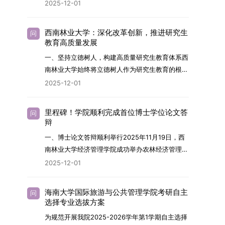
2026年，学院博士研究生招生全面实行“申请-考
2025-12-01
究与技术开发工作的未来领军人才。二、招生安排
核”机制。本年度计划招收博士研究生27名，具体
（一）招生学科范围涵盖材料科学与工程
导师招生计划详见学院官网发布的《四川大学经济
（0805）、化学（0703）、电子科学与技术
西南林业大学：深化改革创新，推进研究生
问
学院2026年博士生招生专业目录》。实际录取人
教育高质量发展
（0809）、材料与化工（0856）、机械
数将根据国家最终下达的招生计划及考生报名情况
（0855）、电子信息（0854）等相关专业。
一、坚持立德树人，构建高质量研究生教育体系西
进行适当调整。除国家专项计划外，我院招收定向
（二）招生名额2026年度具体招生规模以国家最
南林业大学始终将立德树人作为研究生教育的根本
就业考生的比例原则上不超过总计划的5%。全日
终下达计划为准，首批拟招收联合培养博士生16
任务，积极响应“教育强国，研究生教育何为”的时
2025-12-01
制定向就业考生在基本修业年限内须全脱产在校学
名。具体招生院系及导师信息请见相关名录。
代命题。学校全面贯彻党的教育方针，以高质量党
习。二、报考流程（一）报名资格1.申请人应拥护
（三）选拔途径共设置三种选拔方式，包括本科直
建引领研究生思想政治教育，修订并印发了《研究
中国共产党的领导，品德良好，遵纪守法，身心健
里程碑！学院顺利完成首位博士学位论文答
问
博、硕博连读与申请-考核制，将根据考生综合素
生导师立德树人职责实施细则（2025年修
辩
康，并满足《四川大学2026年博士研究生招生章
质择优录取。（四）培养类别全部为全日制非定向
订）》，推动导师发挥示范作用，引导学生树立德
程》中列出的各项基本条件。2.具备较强的科研能
一、博士论文答辩顺利举行2025年11月19日，西
就业博士研究生。三、培养模式与学位管理（一）
才兼备、科技报国的远大志向，增强社会责任感和
力，并展现出良好的科研发展潜力。3.提交两份由
南林业大学经济管理学院成功举办农林经济管理专
学籍管理联合培养学生学籍隶属于上海交通大学，
人文关怀，促进个人成长与国家战略需求深度融
正高级职称专家亲笔书写的推荐信，专业领域需与
业首届博士研究生学位论文答辩会。答辩地点设于
基本修业年限按该校研究生学籍管理办法执行。
2025-12-01
合。同时，学校制定《关于进一步加强研究生教育
报考专业相关，其中一份必须由报考导师出具。4.
学院303会议室，博士生文枚就其博士学位论文进
（二）培养阶段划分培养过程分为两个主要阶段：
管理工作的实施意见》，强化学风建设，深化科研
以同等学力身份报考者，其科研成果须同时符合以
行了汇报与答辩。答辩委员会由多位知名专家组
第一阶段于上海交通大学完成课程学习；第二阶段
诚信与学术道德教育，弘扬科学精神。学校坚
海南大学国际旅游与公共管理学院考研自主
问
下两项要求：①以第一作者身份在报考学科领域
成。北京林业大学陈建成教授担任主席，委员包括
进入苏州实验室，依托其重大科研任务开展课题研
选择专业选拔方案
持“五育并举”育人理念，通过德育铸魂、智育启
内发表期刊文章，其中至少1篇为A级、1篇为B级
云南财经大学熊德平教授、杨增雄教授、李亚波教
究与学位论文工作。（三）学历学位授予学生在规
智、体育强身、美育润心、劳育践行，全面培养能
为规范开展我院2025-2026学年第1学期自主选择
（期刊等级依据《四川大学哲学社会科学期刊与应
授，以及昆明理工大学冯朝睿教授。文枚的博士论
定年限内达到上海交通大学毕业及学位授予要求