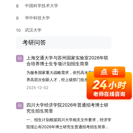
中国科学技术大学
8
华中科技大学
9
武汉大学
10
考研问答
上海交通大学与苏州国家实验室2026年联
问
合培养博士生专项计划招生简章
为服务国家重大战略需求，依托高水平科研平台培
养高层次创新人才，经上级部门批准，苏州实验室
（全称“苏州国家实验室”）与上海交通大学将于
2025-12-02
2026年继续合作开展博士研究生联合培养工作。
该项目旨在选拔优秀学子，在材料及相关前沿交叉
四川大学经济学院2026年普通招考博士研
问
学科领域进行深度培养。相关招生政策及安排说明
究生招生简章
如下。一、培养定位本项目致力于面向国家战略发
一、招生计划根据四川大学相关文件要求，经济学
展方向，培育具备科学家素养、创新精神与科研能
院现公布2026年博士研究生普通招考招生简章。
力，系统掌握学科前沿知识，能胜任高水平科学研