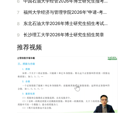
间初步定于2026年1月6日（星期二）下午，具体
中国石油大学经管2026年博士研究生报考通知
6
复试成绩按百分制计算，笔试与面试成绩各占
入实验室科研阶段后，由苏州实验室统筹安排住
在国内核心期刊发表的论文：需上传论文全文扫描
快布局新兴交叉学科，推动学科专业体系动态优
时段划分如下：（1）笔试时段：14:30—15:30，
50%，计算公式为：复试成绩 = (笔试成绩 + 面试
宿。（四）未尽事宜参照上海交通大学2026年博
福州大学经济与管理学院2026年“申请-考核”制招收攻读博士学位研究生相关要求
7
件；3. 已收到正式录用通知但尚未刊发的论文：
化。（三）深化科教融合与协同育人学校与高水平
时长60分钟；（2）面试时段：15:50—17:50，时
成绩) ÷ 2。复试成绩低于60分者不予录取。同等
士研究生招生章程及相关细则执行。相关推荐：上
需提交包含明确卷期号的录用通知原件及论文录用
科研机构共建联合培养平台，打破传统院系壁垒，
长120分钟。若因报名人数调整或其他特殊情况需
东北石油大学2026年博士研究生招生考试实施细则
8
学力考生复试期间须加试两门本专业硕士学位主干
海市复旦大学MBA 华东理工大学MBA 浙江省
稿。（二）科研奖励、专利及专著登记细则科研奖
促进科研资源与人才培养深度融合，提升研究生的
变更时间，学院将通过官方渠道提前通知所有考
课程，考试形式为笔试，具体科目见复试通知。4.
浙江工业大学MBA
长沙理工大学2026年博士研究生招生简章
9
励与专著（含软件著作权、学术专著）需已正式获
科研创新能力与实践能力。三、深化培养模式改
生。3. 复试地点安排本次复试的举办地点为海南
思想政治与品德考核复试期间将同步进行思想政治
得或出版，专利成果可包括处于申请中、已受理及
革，提升研究生教育质量西南林业大学将教育、科
大学观澜湖校区。考虑到最终报名人数可能影响考
推荐视频
素质和品德考核，重点考察考生的政治态度、道德
已授权三种状态。研究生需通过系统“科研成果信
技、人才协同发展的理念贯穿研究生培养全过程，
场设置，具体的笔试教室与面试房间将在报名结束
品质、诚信状况、遵纪守法表现等。拟录取名单确
息维护”菜单进行填报，每一项成果对应的所有证
着力提升人才自主培养质量。学校实行学术学位与
后，通过学院官网或班级通知等方式另行公布，请
定后，学院将向考生所在单位调取人事档案及现实
明材料均需整合为单个PDF文件上传。各类成果附
专业学位研究生分类培养，优化前者课程体系的理
考生密切关注。4. 综合成绩核算与录取规则考生
表现材料进行复核。考核不合格者不予录取。四、
件材料要求如下：1. 科研奖励及竞赛获奖：仅限省
论深度，强化后者课程的应用性与实践性。在产教
的最终综合成绩采用“初试+复试”加权计算方式，
录取办法1.考生总成绩由材料评议成绩和复试成绩
部级及以上级别奖励，需上传包含获奖者姓名的荣
融合方面，学校出台《科技小院管理办法》《研究
其中学校统一初试成绩占比50%，学院复试总成绩
加权得出，具体计算公式为：总成绩 = 材料评议
誉证书或奖状彩色扫描件；2. 学术专著：需上传
生联合培养基地建设管理办法》等文件，明确产学
占比50%。综合成绩核算完成后，将按分数从高到
成绩 × 50% + 复试成绩 × 50%。2.录取工作坚
封面、编者信息页、目录及封底的完整扫描件；3.
研一体化培养定位。目前已建成8个省级科技小
低进行排序，需要特别注意的是，初试成绩未达到
持“全面衡量、择优录取、保证质量、宁缺毋滥”原
国家授权专利：包括发明专利、实用新型专利、外
院，其中2个获省级专项资金支持。专业学位案例
及格线的考生，将不纳入排名范围。录取工作将严
则，根据招生计划、考生总成绩、思想政治表现及
观设计专利，需上传专利受理通知书及授权证书的
库建设成效显著，1个项目入选教育部主题案例
格按照学院自主选择专业的计划名额，从排名靠前
身心健康状况等因素确定拟录取名单。3.拟录取考
彩色扫描件。（三）学科竞赛登记细则仅统计研究
库，“十四五”以来获批省级案例库项目70余项、省
的考生中依次录取。若出现综合成绩相同的情况，
生须在规定时间内提交符合要求的体检报告（二级
生作为竞赛团队负责人，参与学科竞赛（文艺、体
级优质课程近50门。2025年，学校专项投入60余
将按以下顺序进行成绩比对，确定最终录取名次：
甲等及以上医院或四川大学校医院出具），体检标
育类竞赛除外）并获得省部级三等奖及以上奖励的
万元设立研究生科研创新基金，支持学生开展前沿
第一步比对初试科目中“高等数学B”的成绩，成绩
准按教育部及学校相关规定执行。4.拟录取名单经
成果，研究生需在系统“学科竞赛信息维护”菜单完