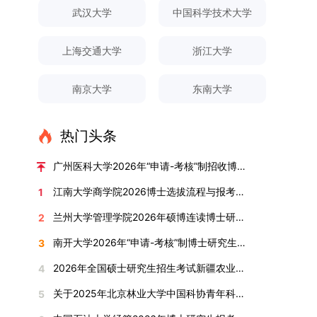
对论文展开评议，在肯定论文质量的同时，也提出
间登录国家推荐免试服务系统完成志愿填报。硕博
关证明材料的PDF版本，相关审核人员将通过系统
究生规模增长达211%。在招生宣传方面，学校构
间、考试科目、考场分布及相关要求，以《关于做
武汉大学
中国科学技术大学
改，须在报名截止前重新填报。三、选拔与录取1.
了若干修改建议，并就如何进一步聚焦关键科学问
连读与申请-考核制考生需登录上海交通大学研招
进行线上审核。（一）学术论文登记细则学术论文
建了“网络宣传+AI智能咨询+现场答疑”三位一体的
好2025-2026学年第1学期自主选择专业选拔考核
资格审查学院将依据网上报名信息及寄达的申请材
题、加强理论阐释深度等方面给予了指导。三、答
网报名系统，选择“国家实验室联培专项”，并选定
包含期刊论文与会议论文两类，研究生需在系
招生宣传平台，持续推进招生模式改革。2024年
准备工作的通知》（海大本[2025]17号）文件中
料进行资格审查，核实考生报考资格、材料完整性
上海交通大学
浙江大学
辩结果与培养意义（一）答辩结果经答辩委员会充
名录内交大导师。（三）报名时间节点本科直博生
统“论文发表信息维护”板块完成信息填报。该板块
起全面推行“申请-考核”制博士招生，2025年进一
的明确规定为准，考生可随时关注学校教务处发布
及缴费情况。审查结果预计于2025年12月下旬在
分讨论、集体评议及无记名投票，一致认为文枚的
报名以学校通知为准；硕博连读与申请-考核制设
中标注为红色的字段为必填项，填报时须确保信息
步拓展“直博”“硕博连读”等多元招生渠道。在学科
的官方信息。（二）学院自主复试安排复试是衡量
学院网站公布。2.材料评议学院将组织专家组对通
博士学位论文研究思路清晰、内容充实、调研扎
两批报名，第一批截止时间为2025年12月15日，
南京大学
东南大学
真实准确、完整规范，若出现空项或错填情况，将
专业调整方面，学校实施存量专业优化行动，压缩
考生综合能力与专业适配度的关键环节，我院将从
过资格审查的考生材料进行评议并打分，满分为
实、写作规范、结论可靠，且已完成足量研究工
第二批为2026年3月15日至4月20日，具体时间以
直接导致审核不通过。论文统计遵循以下原则：对
或撤销生源不足专业，将非全日制招生计划向需求
考核方式、时间、地点等多方面做好细致安排，确
100分。评议结果预计于2026年1月中上旬公布。
作，符合博士学位授予要求，同意通过博士学位论
报考学院通知为准。（四）材料提交申请人须按学
于SCI、EI、ISTP、CSCD、CSSCI、A刊、B刊等
旺盛的学科倾斜；同时加快推进急需学科专业建
保考核结果客观准确。1. 复试考核构成复试成绩由
学院将根据材料评议成绩及招生计划，确定进入复
热门头条
文答辩。文枚由张连刚教授指导完成学业，其答辩
校及报考学院要求，如实提交全部申请材料并完成
高水平论文，仅统计以桂林理工大学为第一署名单
设，陆续开展“生物与医药”“低空技术与工程”等新
笔试与面试两部分组成，具体占比为：笔试成绩占
试的考生名单。同等学力报考者须参加学校统一组
通过标志着西南林业大学农林经济管理专业诞生首
线上报名程序。六、考核与录取考核工作由上海交
位，且研究生为第一作者，或导师为第一作者、研
兴专业招生。学校还深化科教融合，单列专项招生
复试总成绩的40%，面试成绩占复试总成绩的
广州医科大学2026年“申请-考核”制招收博士研究生报考公告
织的政治理论考试，具体时间地点另行通知，成绩
位博士毕业生。待学校学位评定委员会审议通过
通大学相关学院与苏州实验室联合组织，具体考核
究生为第二作者的论文；在Nature、Science、
计划，与中国科学院昆明植物研究所、西双版纳热
60%。（1）笔试：以英语能力测试为核心，重点
合格线为60分。非同等学力考生无需参加。3.复
后，她也将成为云南省该专业首位获得博士学位的
形式、内容及流程以学院后续公布的方案为准。录
江南大学商学院2026博士选拔流程与报考条件汇总
1
Cell三大顶刊及其子刊发表的论文，不受作者排名
带植物园等科研机构开展联合培养，探索跨学科、
考查考生的英语阅读理解、书面写作及英汉互译能
试安排复试环节将对考生的思想品德、专业素养、
研究生。（二）学科建设意义此次博士论文答辩的
取时将对考生进行全面考察，学术能力与思想品德
限制，只要署名单位包含桂林理工大学均纳入统计
跨机构的研究生培养新机制。（一）推进招生制度
力，全面评估其英语综合应用水平。（2）面试：
兰州大学管理学院2026年硕博连读博士研究生招生“申请-考核”实施方案
2
外语能力、创新意识及综合素质进行全面考察。复
顺利完成，是学院在农林经济管理博士研究生培养
并重，报名及考核期间有违规或学术不端行为者将
范围。其中，被SCI、EI、ISTP收录的论文，需额
改革与生源质量提升学校建立多元化招生宣传与咨
采用综合面试形式，考核内容涵盖中英文自我介
试分为笔试与面试两部分：笔试科目为“经济学综
方面取得的重要进展，反映了该学位点建设已初见
按有关规定处理。七、其他事项（一）入学时间预
南开大学2026年“申请-考核”制博士研究生招生录取工作实施细则
3
外提供检索证明，论文全文与检索证明须合并为单
询平台，提升生源质量。推行“申请-考核”制博士
绍、综合素养评估（包括逻辑思维、沟通表达、应
合”，适用于理论经济学与应用经济学各专业，形
成效。这一成果不仅体现了学科建设的新突破，也
计为2026年春季或秋季学期。（二）费用与奖助
个PDF文件上传。不同类型论文需提交的附件材料
招生，并拓展直博与硕博连读渠道，增强招生方式
变能力等）以及专业认知程度（包括对目标专业的
2026年全国硕士研究生招生考试新疆农业大学报考点网上确认公告
4
式为闭卷，时长为3小时，满分100分。面试环节
为未来农林经济管理学科的持续发展、学术交流与
学费标准按上海交通大学相关规定执行；学生在读
如下：1. 被SCI、EI、ISTP、SSCI、A&HCI来源期
的灵活性与针对性。（二）优化学科专业布局通过
了解、学习规划等），全方位判断考生是否具备进
要求考生准备10—15分钟的PPT报告，内容应涵盖
合作注入了新的活力。
期间享受学校与实验室共同提供的奖助学金待遇。
关于2025年北京林业大学中国科协青年科技人才培育工程博士生推荐工作的通知
5
刊收录的论文：需按“检索证明（如有）+分区报告
撤销合并低效专业、加强社会急需学科建设，学校
入目标专业学习的潜力。2. 复试时间安排复试时
个人科研经历、研究成果及博士阶段研究设想等。
（三）住宿安排课程学习阶段由学校协调住宿；进
（如有）+论文全文（必备）”的顺序合并材料；2.
不断优化学科结构。面向国家战略和产业需求，加