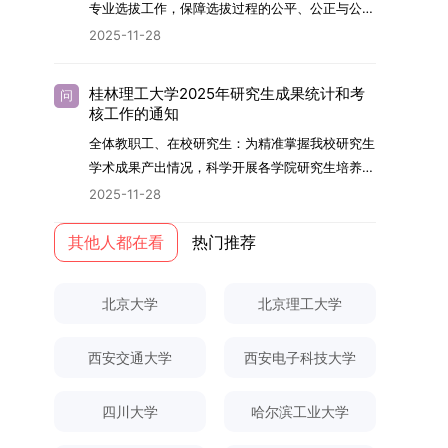
够担当民族复兴大任的高素质人才。（一）强化思
专业选拔工作，保障选拔过程的公平、公正与公
用成果分级方案》认定）；②作为主要完成人获
文选题为《加入合作社对茶农绿色生产行为的影响
的，将获发上海交通大学博士研究生毕业证书并授
想政治教育与导师队伍建设学校以党建引领为核
开，依据《海南大学普通本科学生自主选择专业管
得省部级二等奖及以上科研成果奖励（以证书为
2025-11-28
研究》，该研究立足于茶农生产经营实际，围
予博士学位。四、项目特色与支持条件（一）高水
心，将思想政治教育贯穿研究生培养全过程。通过
理办法》（海大党政办[2024]54号）及《关于做
准），其中一等奖要求排名前五，二等奖要求排名
绕“认知—采纳—转型—收益”这一主线，深入剖析
平科研平台学生可参与国家重大科研项目，接触材
修订导师立德树人职责实施细则，明确导师在研究
好2025-2026学年第1学期自主选择专业选拔考核
前三。（二）网上报名及缴费报名及缴费统一在网
合作社及其利益联结机制对茶农采纳绿色生产技术
料领域大科学装置与人工智能辅助研发平台，获得
桂林理工大学2025年研究生成果统计和考
问
生成长中的关键角色，推动形成以德为先、科研报
准备工作的通知》（海大本[2025]17号）两份核
上进行，时间为2025年11月27日上午9:00至
核工作的通知
行为的影响路径，不仅深化了合作社推动农业绿色
前沿科研训练条件。（二）优质导师资源由包括院
国的育人氛围。在加强学术规范和学风建设方面，
心文件精神，结合我院学科建设特点与教学管理实
2025年12月17日晚上10:00。考生须提前认真阅
转型的理论认识，也促进了农业经济学与生态学相
士在内的资深科研人员组成导师团队，提供高水平
全体教职工、在校研究生：为精准掌握我校研究生
学校持续开展学术诚信教育，营造风清气正的学术
际情况，特制定本实施方案。一、组建选拔工作专
读学校及学院发布的招生章程、简章及专业目录，
关研究的交叉融合，为促进茶农增收、服务双碳目
学术指导，并支持参与国际化学术交流。（三）优
学术成果产出情况，科学开展各学院研究生培养质
环境。（二）完善“五育并举”育人机制学校系统推
项领导小组为统筹推进自主选择专业选拔全流程工
按规定完成报名及缴费。逾期未完成视为自动放
标实现以及全面推进乡村振兴战略提供了有益参
厚奖助待遇提供具有竞争力的助研津贴与生活补
量评估工作，进一步推进研究生成果管理的规范
进德育、智育、体育、美育和劳育有机融合，构建
2025-11-28
作，确保各项环节有序落地，学院专门成立选拔工
弃。（三）申请材料提交符合报考条件的考生，需
考。二、答辩过程与主要内容（一）论文主要内容
助，保障学生潜心学业与研究。（四）畅通发展渠
化、制度化与信息化建设，现就2025年度研究生
全面发展的育人体系。通过课程教学、科研训练、
作领导小组。二、明确报名准入条件本次自主选择
下载并填写《博士入学申请材料自查表》，按要求
与框架文枚博士的论文聚焦茶农参与合作社这一现
道在培养过程中表现优异者，毕业后可优先获得苏
成果统计、审核及考核相关事宜通知如下：一、成
其他人都在看
热门推荐
社会实践等多种途径，提升研究生的综合素质，培
专业选拔的报名对象限定为2025级全日制普通本
整理申请材料，确保材料齐全、顺序正确。所有纸
实背景，系统梳理了“认知—采纳—转型—收益”的
州实验室的工作推荐机会。五、申请条件与报名流
果统计范畴及填报规范本次成果统计对象为我校全
养具有创新精神、实践能力和社会责任感的时代新
科在读学生，第二学士学位学生不在本次选拔范围
质申请材料及自查表须于2025年12月22日上午
作用链条，重点探讨了不同利益联结模式如何影响
程（一）基本申请条件不同选拔方式的申请者需满
体博士、硕士研究生，统计时限为2025年11月30
人。二、优化招生与学科结构，服务国家战略需求
内。同时需特别说明的是，在高考招生环节中，国
10:00前寄达经济学院研究生招生办公室。重要提
北京大学
北京理工大学
茶农的绿色生产决策，揭示了合作社在引导农业生
足相应规定：本科直博生须符合上海交通大学推荐
日前正式取得的各类学术成果。成果涵盖正式刊发
西南林业大学主动对接国家重大战略和区域发展需
家或学校已明确标注不得转专业的本科学生，不具
示：材料送达时间以签收时间为准，逾期不予受
产方式绿色转型中的内在机制。（二）答辩过程回
免试研究生相关要求。硕博连读与申请-考核制申
的学术论文、获得的科研奖励、已授权或在申的专
要，不断优化学科布局与招生机制，提升研究生教
备参与本次选拔考核的资格。三、确定选拔考核方
理；建议选择可靠快递方式邮寄；请严格对照材料
顾在答辩陈述环节，文枚就研究背景、分析框架、
请者应满足当年度上海交通大学博士研究生招生的
西安交通大学
西安电子科技大学
利、正式出版的专著、学科竞赛获奖证书及参与国
育服务经济社会发展的能力。目前，学校拥有4个
式本次自主选择专业选拔考核采用“初试+复试”的
清单顺序整理提交。材料不全、不符合要求或存在
核心内容以及创新之处进行了系统汇报。答辩委员
基本条件及各学院补充规定。（二）报名方式所有
内外学术交流活动的相关证明等。所有在校研究生
一级学科博士点、1个博士专业学位点，以及17个
两级考核模式，其中初试由学校教务处统一部署组
弄虚作假者，资格审查将不予通过。所有提交材料
会各位专家本着严谨求实的学术态度，从理论支
申请人须提前与意向导师沟通确认招生意向，并在
须登录桂林理工大学研究生教育综合管理信息系
一级学科硕士点和17个硕士专业学位点。“十四
四川大学
哈尔滨工业大学
织，复试环节则由我院自主负责实施，具体安排如
不予退还。考生须对报名信息的真实性和准确性负
撑、研究方法、数据论证以及逻辑结构等多个维度
达成一致后进行网上报名：本科直博生须按规定时
统，在指定功能模块完成成果信息录入，并上传相
五”期间，学校研究生规模实现显著增长，博士研
下：（一）学校统一初试安排初试的具体考试时
责，报名信息一经确认提交，不得修改。如确需修