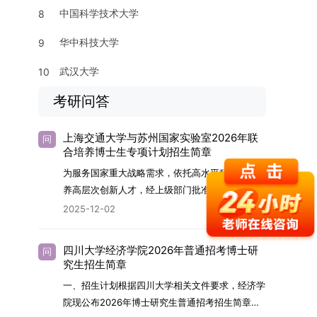
中国科学技术大学
8
华中科技大学
9
武汉大学
10
考研问答
上海交通大学与苏州国家实验室2026年联
问
合培养博士生专项计划招生简章
为服务国家重大战略需求，依托高水平科研平台培
养高层次创新人才，经上级部门批准，苏州实验室
（全称“苏州国家实验室”）与上海交通大学将于
2025-12-02
2026年继续合作开展博士研究生联合培养工作。
该项目旨在选拔优秀学子，在材料及相关前沿交叉
四川大学经济学院2026年普通招考博士研
问
学科领域进行深度培养。相关招生政策及安排说明
究生招生简章
如下。一、培养定位本项目致力于面向国家战略发
一、招生计划根据四川大学相关文件要求，经济学
展方向，培育具备科学家素养、创新精神与科研能
院现公布2026年博士研究生普通招考招生简章。
力，系统掌握学科前沿知识，能胜任高水平科学研