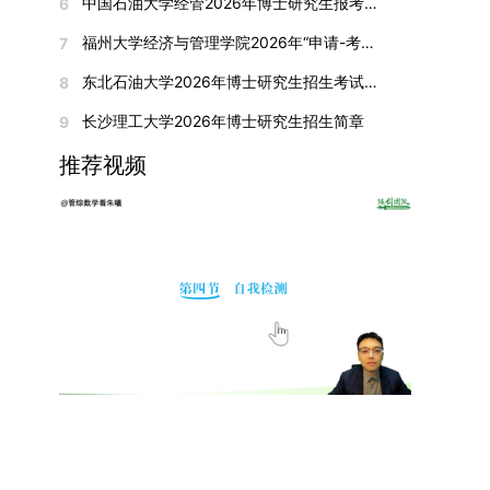
间初步定于2026年1月6日（星期二）下午，具体
中国石油大学经管2026年博士研究生报考通知
6
复试成绩按百分制计算，笔试与面试成绩各占
入实验室科研阶段后，由苏州实验室统筹安排住
在国内核心期刊发表的论文：需上传论文全文扫描
快布局新兴交叉学科，推动学科专业体系动态优
时段划分如下：（1）笔试时段：14:30—15:30，
50%，计算公式为：复试成绩 = (笔试成绩 + 面试
宿。（四）未尽事宜参照上海交通大学2026年博
福州大学经济与管理学院2026年“申请-考核”制招收攻读博士学位研究生相关要求
7
件；3. 已收到正式录用通知但尚未刊发的论文：
化。（三）深化科教融合与协同育人学校与高水平
时长60分钟；（2）面试时段：15:50—17:50，时
成绩) ÷ 2。复试成绩低于60分者不予录取。同等
士研究生招生章程及相关细则执行。相关推荐：上
需提交包含明确卷期号的录用通知原件及论文录用
科研机构共建联合培养平台，打破传统院系壁垒，
长120分钟。若因报名人数调整或其他特殊情况需
东北石油大学2026年博士研究生招生考试实施细则
8
学力考生复试期间须加试两门本专业硕士学位主干
海市复旦大学MBA 华东理工大学MBA 浙江省
稿。（二）科研奖励、专利及专著登记细则科研奖
促进科研资源与人才培养深度融合，提升研究生的
变更时间，学院将通过官方渠道提前通知所有考
课程，考试形式为笔试，具体科目见复试通知。4.
浙江工业大学MBA
长沙理工大学2026年博士研究生招生简章
9
励与专著（含软件著作权、学术专著）需已正式获
科研创新能力与实践能力。三、深化培养模式改
生。3. 复试地点安排本次复试的举办地点为海南
思想政治与品德考核复试期间将同步进行思想政治
得或出版，专利成果可包括处于申请中、已受理及
革，提升研究生教育质量西南林业大学将教育、科
大学观澜湖校区。考虑到最终报名人数可能影响考
推荐视频
素质和品德考核，重点考察考生的政治态度、道德
已授权三种状态。研究生需通过系统“科研成果信
技、人才协同发展的理念贯穿研究生培养全过程，
场设置，具体的笔试教室与面试房间将在报名结束
品质、诚信状况、遵纪守法表现等。拟录取名单确
息维护”菜单进行填报，每一项成果对应的所有证
着力提升人才自主培养质量。学校实行学术学位与
后，通过学院官网或班级通知等方式另行公布，请
定后，学院将向考生所在单位调取人事档案及现实
明材料均需整合为单个PDF文件上传。各类成果附
专业学位研究生分类培养，优化前者课程体系的理
考生密切关注。4. 综合成绩核算与录取规则考生
表现材料进行复核。考核不合格者不予录取。四、
件材料要求如下：1. 科研奖励及竞赛获奖：仅限省
论深度，强化后者课程的应用性与实践性。在产教
的最终综合成绩采用“初试+复试”加权计算方式，
录取办法1.考生总成绩由材料评议成绩和复试成绩
部级及以上级别奖励，需上传包含获奖者姓名的荣
融合方面，学校出台《科技小院管理办法》《研究
其中学校统一初试成绩占比50%，学院复试总成绩
加权得出，具体计算公式为：总成绩 = 材料评议
誉证书或奖状彩色扫描件；2. 学术专著：需上传
生联合培养基地建设管理办法》等文件，明确产学
占比50%。综合成绩核算完成后，将按分数从高到
成绩 × 50% + 复试成绩 × 50%。2.录取工作坚
封面、编者信息页、目录及封底的完整扫描件；3.
研一体化培养定位。目前已建成8个省级科技小
低进行排序，需要特别注意的是，初试成绩未达到
持“全面衡量、择优录取、保证质量、宁缺毋滥”原
国家授权专利：包括发明专利、实用新型专利、外
院，其中2个获省级专项资金支持。专业学位案例
及格线的考生，将不纳入排名范围。录取工作将严
则，根据招生计划、考生总成绩、思想政治表现及
观设计专利，需上传专利受理通知书及授权证书的
库建设成效显著，1个项目入选教育部主题案例
格按照学院自主选择专业的计划名额，从排名靠前
身心健康状况等因素确定拟录取名单。3.拟录取考
彩色扫描件。（三）学科竞赛登记细则仅统计研究
库，“十四五”以来获批省级案例库项目70余项、省
的考生中依次录取。若出现综合成绩相同的情况，
生须在规定时间内提交符合要求的体检报告（二级
生作为竞赛团队负责人，参与学科竞赛（文艺、体
级优质课程近50门。2025年，学校专项投入60余
将按以下顺序进行成绩比对，确定最终录取名次：
甲等及以上医院或四川大学校医院出具），体检标
育类竞赛除外）并获得省部级三等奖及以上奖励的
万元设立研究生科研创新基金，支持学生开展前沿
第一步比对初试科目中“高等数学B”的成绩，成绩
准按教育部及学校相关规定执行。4.拟录取名单经
成果，研究生需在系统“学科竞赛信息维护”菜单完