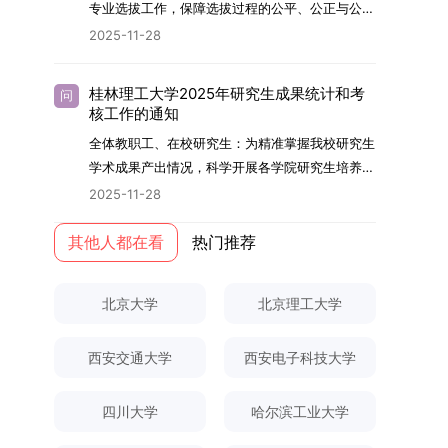
够担当民族复兴大任的高素质人才。（一）强化思
专业选拔工作，保障选拔过程的公平、公正与公
用成果分级方案》认定）；②作为主要完成人获
文选题为《加入合作社对茶农绿色生产行为的影响
的，将获发上海交通大学博士研究生毕业证书并授
想政治教育与导师队伍建设学校以党建引领为核
开，依据《海南大学普通本科学生自主选择专业管
得省部级二等奖及以上科研成果奖励（以证书为
2025-11-28
研究》，该研究立足于茶农生产经营实际，围
予博士学位。四、项目特色与支持条件（一）高水
心，将思想政治教育贯穿研究生培养全过程。通过
理办法》（海大党政办[2024]54号）及《关于做
准），其中一等奖要求排名前五，二等奖要求排名
绕“认知—采纳—转型—收益”这一主线，深入剖析
平科研平台学生可参与国家重大科研项目，接触材
修订导师立德树人职责实施细则，明确导师在研究
好2025-2026学年第1学期自主选择专业选拔考核
前三。（二）网上报名及缴费报名及缴费统一在网
合作社及其利益联结机制对茶农采纳绿色生产技术
料领域大科学装置与人工智能辅助研发平台，获得
桂林理工大学2025年研究生成果统计和考
问
生成长中的关键角色，推动形成以德为先、科研报
准备工作的通知》（海大本[2025]17号）两份核
上进行，时间为2025年11月27日上午9:00至
核工作的通知
行为的影响路径，不仅深化了合作社推动农业绿色
前沿科研训练条件。（二）优质导师资源由包括院
国的育人氛围。在加强学术规范和学风建设方面，
心文件精神，结合我院学科建设特点与教学管理实
2025年12月17日晚上10:00。考生须提前认真阅
转型的理论认识，也促进了农业经济学与生态学相
士在内的资深科研人员组成导师团队，提供高水平
全体教职工、在校研究生：为精准掌握我校研究生
学校持续开展学术诚信教育，营造风清气正的学术
际情况，特制定本实施方案。一、组建选拔工作专
读学校及学院发布的招生章程、简章及专业目录，
关研究的交叉融合，为促进茶农增收、服务双碳目
学术指导，并支持参与国际化学术交流。（三）优
学术成果产出情况，科学开展各学院研究生培养质
环境。（二）完善“五育并举”育人机制学校系统推
项领导小组为统筹推进自主选择专业选拔全流程工
按规定完成报名及缴费。逾期未完成视为自动放
标实现以及全面推进乡村振兴战略提供了有益参
厚奖助待遇提供具有竞争力的助研津贴与生活补
量评估工作，进一步推进研究生成果管理的规范
进德育、智育、体育、美育和劳育有机融合，构建
2025-11-28
作，确保各项环节有序落地，学院专门成立选拔工
弃。（三）申请材料提交符合报考条件的考生，需
考。二、答辩过程与主要内容（一）论文主要内容
助，保障学生潜心学业与研究。（四）畅通发展渠
化、制度化与信息化建设，现就2025年度研究生
全面发展的育人体系。通过课程教学、科研训练、
作领导小组。二、明确报名准入条件本次自主选择
下载并填写《博士入学申请材料自查表》，按要求
与框架文枚博士的论文聚焦茶农参与合作社这一现
道在培养过程中表现优异者，毕业后可优先获得苏
成果统计、审核及考核相关事宜通知如下：一、成
其他人都在看
热门推荐
社会实践等多种途径，提升研究生的综合素质，培
专业选拔的报名对象限定为2025级全日制普通本
整理申请材料，确保材料齐全、顺序正确。所有纸
实背景，系统梳理了“认知—采纳—转型—收益”的
州实验室的工作推荐机会。五、申请条件与报名流
果统计范畴及填报规范本次成果统计对象为我校全
养具有创新精神、实践能力和社会责任感的时代新
科在读学生，第二学士学位学生不在本次选拔范围
质申请材料及自查表须于2025年12月22日上午
作用链条，重点探讨了不同利益联结模式如何影响
程（一）基本申请条件不同选拔方式的申请者需满
体博士、硕士研究生，统计时限为2025年11月30
人。二、优化招生与学科结构，服务国家战略需求
内。同时需特别说明的是，在高考招生环节中，国
10:00前寄达经济学院研究生招生办公室。重要提
北京大学
北京理工大学
茶农的绿色生产决策，揭示了合作社在引导农业生
足相应规定：本科直博生须符合上海交通大学推荐
日前正式取得的各类学术成果。成果涵盖正式刊发
西南林业大学主动对接国家重大战略和区域发展需
家或学校已明确标注不得转专业的本科学生，不具
示：材料送达时间以签收时间为准，逾期不予受
产方式绿色转型中的内在机制。（二）答辩过程回
免试研究生相关要求。硕博连读与申请-考核制申
的学术论文、获得的科研奖励、已授权或在申的专
要，不断优化学科布局与招生机制，提升研究生教
备参与本次选拔考核的资格。三、确定选拔考核方
理；建议选择可靠快递方式邮寄；请严格对照材料
顾在答辩陈述环节，文枚就研究背景、分析框架、
请者应满足当年度上海交通大学博士研究生招生的
西安交通大学
西安电子科技大学
利、正式出版的专著、学科竞赛获奖证书及参与国
育服务经济社会发展的能力。目前，学校拥有4个
式本次自主选择专业选拔考核采用“初试+复试”的
清单顺序整理提交。材料不全、不符合要求或存在
核心内容以及创新之处进行了系统汇报。答辩委员
基本条件及各学院补充规定。（二）报名方式所有
内外学术交流活动的相关证明等。所有在校研究生
一级学科博士点、1个博士专业学位点，以及17个
两级考核模式，其中初试由学校教务处统一部署组
弄虚作假者，资格审查将不予通过。所有提交材料
会各位专家本着严谨求实的学术态度，从理论支
申请人须提前与意向导师沟通确认招生意向，并在
须登录桂林理工大学研究生教育综合管理信息系
一级学科硕士点和17个硕士专业学位点。“十四
四川大学
哈尔滨工业大学
织，复试环节则由我院自主负责实施，具体安排如
不予退还。考生须对报名信息的真实性和准确性负
撑、研究方法、数据论证以及逻辑结构等多个维度
达成一致后进行网上报名：本科直博生须按规定时
统，在指定功能模块完成成果信息录入，并上传相
五”期间，学校研究生规模实现显著增长，博士研
下：（一）学校统一初试安排初试的具体考试时
责，报名信息一经确认提交，不得修改。如确需修