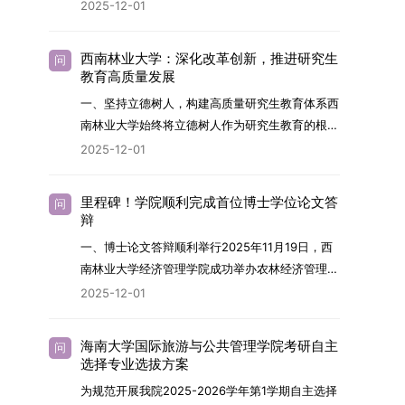
2026年，学院博士研究生招生全面实行“申请-考
2025-12-01
究与技术开发工作的未来领军人才。二、招生安排
核”机制。本年度计划招收博士研究生27名，具体
（一）招生学科范围涵盖材料科学与工程
导师招生计划详见学院官网发布的《四川大学经济
（0805）、化学（0703）、电子科学与技术
西南林业大学：深化改革创新，推进研究生
问
学院2026年博士生招生专业目录》。实际录取人
教育高质量发展
（0809）、材料与化工（0856）、机械
数将根据国家最终下达的招生计划及考生报名情况
（0855）、电子信息（0854）等相关专业。
一、坚持立德树人，构建高质量研究生教育体系西
进行适当调整。除国家专项计划外，我院招收定向
（二）招生名额2026年度具体招生规模以国家最
南林业大学始终将立德树人作为研究生教育的根本
就业考生的比例原则上不超过总计划的5%。全日
终下达计划为准，首批拟招收联合培养博士生16
任务，积极响应“教育强国，研究生教育何为”的时
2025-12-01
制定向就业考生在基本修业年限内须全脱产在校学
名。具体招生院系及导师信息请见相关名录。
代命题。学校全面贯彻党的教育方针，以高质量党
习。二、报考流程（一）报名资格1.申请人应拥护
（三）选拔途径共设置三种选拔方式，包括本科直
建引领研究生思想政治教育，修订并印发了《研究
中国共产党的领导，品德良好，遵纪守法，身心健
里程碑！学院顺利完成首位博士学位论文答
问
博、硕博连读与申请-考核制，将根据考生综合素
生导师立德树人职责实施细则（2025年修
辩
康，并满足《四川大学2026年博士研究生招生章
质择优录取。（四）培养类别全部为全日制非定向
订）》，推动导师发挥示范作用，引导学生树立德
程》中列出的各项基本条件。2.具备较强的科研能
一、博士论文答辩顺利举行2025年11月19日，西
就业博士研究生。三、培养模式与学位管理（一）
才兼备、科技报国的远大志向，增强社会责任感和
力，并展现出良好的科研发展潜力。3.提交两份由
南林业大学经济管理学院成功举办农林经济管理专
学籍管理联合培养学生学籍隶属于上海交通大学，
人文关怀，促进个人成长与国家战略需求深度融
正高级职称专家亲笔书写的推荐信，专业领域需与
业首届博士研究生学位论文答辩会。答辩地点设于
基本修业年限按该校研究生学籍管理办法执行。
2025-12-01
合。同时，学校制定《关于进一步加强研究生教育
报考专业相关，其中一份必须由报考导师出具。4.
学院303会议室，博士生文枚就其博士学位论文进
（二）培养阶段划分培养过程分为两个主要阶段：
管理工作的实施意见》，强化学风建设，深化科研
以同等学力身份报考者，其科研成果须同时符合以
行了汇报与答辩。答辩委员会由多位知名专家组
第一阶段于上海交通大学完成课程学习；第二阶段
诚信与学术道德教育，弘扬科学精神。学校坚
海南大学国际旅游与公共管理学院考研自主
问
下两项要求：①以第一作者身份在报考学科领域
成。北京林业大学陈建成教授担任主席，委员包括
进入苏州实验室，依托其重大科研任务开展课题研
选择专业选拔方案
持“五育并举”育人理念，通过德育铸魂、智育启
内发表期刊文章，其中至少1篇为A级、1篇为B级
云南财经大学熊德平教授、杨增雄教授、李亚波教
究与学位论文工作。（三）学历学位授予学生在规
智、体育强身、美育润心、劳育践行，全面培养能
为规范开展我院2025-2026学年第1学期自主选择
（期刊等级依据《四川大学哲学社会科学期刊与应
授，以及昆明理工大学冯朝睿教授。文枚的博士论
定年限内达到上海交通大学毕业及学位授予要求