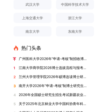
对论文展开评议，在肯定论文质量的同时，也提出
间登录国家推荐免试服务系统完成志愿填报。硕博
关证明材料的PDF版本，相关审核人员将通过系统
究生规模增长达211%。在招生宣传方面，学校构
间、考试科目、考场分布及相关要求，以《关于做
武汉大学
中国科学技术大学
改，须在报名截止前重新填报。三、选拔与录取1.
了若干修改建议，并就如何进一步聚焦关键科学问
连读与申请-考核制考生需登录上海交通大学研招
进行线上审核。（一）学术论文登记细则学术论文
建了“网络宣传+AI智能咨询+现场答疑”三位一体的
好2025-2026学年第1学期自主选择专业选拔考核
资格审查学院将依据网上报名信息及寄达的申请材
题、加强理论阐释深度等方面给予了指导。三、答
网报名系统，选择“国家实验室联培专项”，并选定
包含期刊论文与会议论文两类，研究生需在系
招生宣传平台，持续推进招生模式改革。2024年
准备工作的通知》（海大本[2025]17号）文件中
料进行资格审查，核实考生报考资格、材料完整性
上海交通大学
浙江大学
辩结果与培养意义（一）答辩结果经答辩委员会充
名录内交大导师。（三）报名时间节点本科直博生
统“论文发表信息维护”板块完成信息填报。该板块
起全面推行“申请-考核”制博士招生，2025年进一
的明确规定为准，考生可随时关注学校教务处发布
及缴费情况。审查结果预计于2025年12月下旬在
分讨论、集体评议及无记名投票，一致认为文枚的
报名以学校通知为准；硕博连读与申请-考核制设
中标注为红色的字段为必填项，填报时须确保信息
步拓展“直博”“硕博连读”等多元招生渠道。在学科
的官方信息。（二）学院自主复试安排复试是衡量
学院网站公布。2.材料评议学院将组织专家组对通
博士学位论文研究思路清晰、内容充实、调研扎
两批报名，第一批截止时间为2025年12月15日，
南京大学
东南大学
真实准确、完整规范，若出现空项或错填情况，将
专业调整方面，学校实施存量专业优化行动，压缩
考生综合能力与专业适配度的关键环节，我院将从
过资格审查的考生材料进行评议并打分，满分为
实、写作规范、结论可靠，且已完成足量研究工
第二批为2026年3月15日至4月20日，具体时间以
直接导致审核不通过。论文统计遵循以下原则：对
或撤销生源不足专业，将非全日制招生计划向需求
考核方式、时间、地点等多方面做好细致安排，确
100分。评议结果预计于2026年1月中上旬公布。
作，符合博士学位授予要求，同意通过博士学位论
报考学院通知为准。（四）材料提交申请人须按学
于SCI、EI、ISTP、CSCD、CSSCI、A刊、B刊等
旺盛的学科倾斜；同时加快推进急需学科专业建
保考核结果客观准确。1. 复试考核构成复试成绩由
学院将根据材料评议成绩及招生计划，确定进入复
热门头条
文答辩。文枚由张连刚教授指导完成学业，其答辩
校及报考学院要求，如实提交全部申请材料并完成
高水平论文，仅统计以桂林理工大学为第一署名单
设，陆续开展“生物与医药”“低空技术与工程”等新
笔试与面试两部分组成，具体占比为：笔试成绩占
试的考生名单。同等学力报考者须参加学校统一组
通过标志着西南林业大学农林经济管理专业诞生首
线上报名程序。六、考核与录取考核工作由上海交
位，且研究生为第一作者，或导师为第一作者、研
兴专业招生。学校还深化科教融合，单列专项招生
复试总成绩的40%，面试成绩占复试总成绩的
广州医科大学2026年“申请-考核”制招收博士研究生报考公告
织的政治理论考试，具体时间地点另行通知，成绩
位博士毕业生。待学校学位评定委员会审议通过
通大学相关学院与苏州实验室联合组织，具体考核
究生为第二作者的论文；在Nature、Science、
计划，与中国科学院昆明植物研究所、西双版纳热
60%。（1）笔试：以英语能力测试为核心，重点
合格线为60分。非同等学力考生无需参加。3.复
后，她也将成为云南省该专业首位获得博士学位的
形式、内容及流程以学院后续公布的方案为准。录
江南大学商学院2026博士选拔流程与报考条件汇总
1
Cell三大顶刊及其子刊发表的论文，不受作者排名
带植物园等科研机构开展联合培养，探索跨学科、
考查考生的英语阅读理解、书面写作及英汉互译能
试安排复试环节将对考生的思想品德、专业素养、
研究生。（二）学科建设意义此次博士论文答辩的
取时将对考生进行全面考察，学术能力与思想品德
限制，只要署名单位包含桂林理工大学均纳入统计
跨机构的研究生培养新机制。（一）推进招生制度
力，全面评估其英语综合应用水平。（2）面试：
兰州大学管理学院2026年硕博连读博士研究生招生“申请-考核”实施方案
2
外语能力、创新意识及综合素质进行全面考察。复
顺利完成，是学院在农林经济管理博士研究生培养
并重，报名及考核期间有违规或学术不端行为者将
范围。其中，被SCI、EI、ISTP收录的论文，需额
改革与生源质量提升学校建立多元化招生宣传与咨
采用综合面试形式，考核内容涵盖中英文自我介
试分为笔试与面试两部分：笔试科目为“经济学综
方面取得的重要进展，反映了该学位点建设已初见
按有关规定处理。七、其他事项（一）入学时间预
南开大学2026年“申请-考核”制博士研究生招生录取工作实施细则
3
外提供检索证明，论文全文与检索证明须合并为单
询平台，提升生源质量。推行“申请-考核”制博士
绍、综合素养评估（包括逻辑思维、沟通表达、应
合”，适用于理论经济学与应用经济学各专业，形
成效。这一成果不仅体现了学科建设的新突破，也
计为2026年春季或秋季学期。（二）费用与奖助
个PDF文件上传。不同类型论文需提交的附件材料
招生，并拓展直博与硕博连读渠道，增强招生方式
变能力等）以及专业认知程度（包括对目标专业的
2026年全国硕士研究生招生考试新疆农业大学报考点网上确认公告
4
式为闭卷，时长为3小时，满分100分。面试环节
为未来农林经济管理学科的持续发展、学术交流与
学费标准按上海交通大学相关规定执行；学生在读
如下：1. 被SCI、EI、ISTP、SSCI、A&HCI来源期
的灵活性与针对性。（二）优化学科专业布局通过
了解、学习规划等），全方位判断考生是否具备进
要求考生准备10—15分钟的PPT报告，内容应涵盖
合作注入了新的活力。
期间享受学校与实验室共同提供的奖助学金待遇。
关于2025年北京林业大学中国科协青年科技人才培育工程博士生推荐工作的通知
5
刊收录的论文：需按“检索证明（如有）+分区报告
撤销合并低效专业、加强社会急需学科建设，学校
入目标专业学习的潜力。2. 复试时间安排复试时
个人科研经历、研究成果及博士阶段研究设想等。
（三）住宿安排课程学习阶段由学校协调住宿；进
（如有）+论文全文（必备）”的顺序合并材料；2.
不断优化学科结构。面向国家战略和产业需求，加