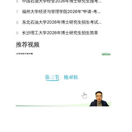
间初步定于2026年1月6日（星期二）下午，具体
中国石油大学经管2026年博士研究生报考通知
6
复试成绩按百分制计算，笔试与面试成绩各占
入实验室科研阶段后，由苏州实验室统筹安排住
在国内核心期刊发表的论文：需上传论文全文扫描
快布局新兴交叉学科，推动学科专业体系动态优
时段划分如下：（1）笔试时段：14:30—15:30，
50%，计算公式为：复试成绩 = (笔试成绩 + 面试
宿。（四）未尽事宜参照上海交通大学2026年博
福州大学经济与管理学院2026年“申请-考核”制招收攻读博士学位研究生相关要求
7
件；3. 已收到正式录用通知但尚未刊发的论文：
化。（三）深化科教融合与协同育人学校与高水平
时长60分钟；（2）面试时段：15:50—17:50，时
成绩) ÷ 2。复试成绩低于60分者不予录取。同等
士研究生招生章程及相关细则执行。相关推荐：上
需提交包含明确卷期号的录用通知原件及论文录用
科研机构共建联合培养平台，打破传统院系壁垒，
长120分钟。若因报名人数调整或其他特殊情况需
东北石油大学2026年博士研究生招生考试实施细则
8
学力考生复试期间须加试两门本专业硕士学位主干
海市复旦大学MBA 华东理工大学MBA 浙江省
稿。（二）科研奖励、专利及专著登记细则科研奖
促进科研资源与人才培养深度融合，提升研究生的
变更时间，学院将通过官方渠道提前通知所有考
课程，考试形式为笔试，具体科目见复试通知。4.
浙江工业大学MBA
长沙理工大学2026年博士研究生招生简章
9
励与专著（含软件著作权、学术专著）需已正式获
科研创新能力与实践能力。三、深化培养模式改
生。3. 复试地点安排本次复试的举办地点为海南
思想政治与品德考核复试期间将同步进行思想政治
得或出版，专利成果可包括处于申请中、已受理及
革，提升研究生教育质量西南林业大学将教育、科
大学观澜湖校区。考虑到最终报名人数可能影响考
推荐视频
素质和品德考核，重点考察考生的政治态度、道德
已授权三种状态。研究生需通过系统“科研成果信
技、人才协同发展的理念贯穿研究生培养全过程，
场设置，具体的笔试教室与面试房间将在报名结束
品质、诚信状况、遵纪守法表现等。拟录取名单确
息维护”菜单进行填报，每一项成果对应的所有证
着力提升人才自主培养质量。学校实行学术学位与
后，通过学院官网或班级通知等方式另行公布，请
定后，学院将向考生所在单位调取人事档案及现实
明材料均需整合为单个PDF文件上传。各类成果附
专业学位研究生分类培养，优化前者课程体系的理
考生密切关注。4. 综合成绩核算与录取规则考生
表现材料进行复核。考核不合格者不予录取。四、
件材料要求如下：1. 科研奖励及竞赛获奖：仅限省
论深度，强化后者课程的应用性与实践性。在产教
的最终综合成绩采用“初试+复试”加权计算方式，
录取办法1.考生总成绩由材料评议成绩和复试成绩
部级及以上级别奖励，需上传包含获奖者姓名的荣
融合方面，学校出台《科技小院管理办法》《研究
其中学校统一初试成绩占比50%，学院复试总成绩
加权得出，具体计算公式为：总成绩 = 材料评议
誉证书或奖状彩色扫描件；2. 学术专著：需上传
生联合培养基地建设管理办法》等文件，明确产学
占比50%。综合成绩核算完成后，将按分数从高到
成绩 × 50% + 复试成绩 × 50%。2.录取工作坚
封面、编者信息页、目录及封底的完整扫描件；3.
研一体化培养定位。目前已建成8个省级科技小
低进行排序，需要特别注意的是，初试成绩未达到
持“全面衡量、择优录取、保证质量、宁缺毋滥”原
国家授权专利：包括发明专利、实用新型专利、外
院，其中2个获省级专项资金支持。专业学位案例
及格线的考生，将不纳入排名范围。录取工作将严
则，根据招生计划、考生总成绩、思想政治表现及
观设计专利，需上传专利受理通知书及授权证书的
库建设成效显著，1个项目入选教育部主题案例
格按照学院自主选择专业的计划名额，从排名靠前
身心健康状况等因素确定拟录取名单。3.拟录取考
彩色扫描件。（三）学科竞赛登记细则仅统计研究
库，“十四五”以来获批省级案例库项目70余项、省
的考生中依次录取。若出现综合成绩相同的情况，
生须在规定时间内提交符合要求的体检报告（二级
生作为竞赛团队负责人，参与学科竞赛（文艺、体
级优质课程近50门。2025年，学校专项投入60余
将按以下顺序进行成绩比对，确定最终录取名次：
甲等及以上医院或四川大学校医院出具），体检标
育类竞赛除外）并获得省部级三等奖及以上奖励的
万元设立研究生科研创新基金，支持学生开展前沿
第一步比对初试科目中“高等数学B”的成绩，成绩
准按教育部及学校相关规定执行。4.拟录取名单经
成果，研究生需在系统“学科竞赛信息维护”菜单完