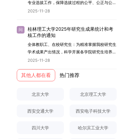
够担当民族复兴大任的高素质人才。（一）强化思
专业选拔工作，保障选拔过程的公平、公正与公
用成果分级方案》认定）；②作为主要完成人获
文选题为《加入合作社对茶农绿色生产行为的影响
的，将获发上海交通大学博士研究生毕业证书并授
想政治教育与导师队伍建设学校以党建引领为核
开，依据《海南大学普通本科学生自主选择专业管
得省部级二等奖及以上科研成果奖励（以证书为
2025-11-28
研究》，该研究立足于茶农生产经营实际，围
予博士学位。四、项目特色与支持条件（一）高水
心，将思想政治教育贯穿研究生培养全过程。通过
理办法》（海大党政办[2024]54号）及《关于做
准），其中一等奖要求排名前五，二等奖要求排名
绕“认知—采纳—转型—收益”这一主线，深入剖析
平科研平台学生可参与国家重大科研项目，接触材
修订导师立德树人职责实施细则，明确导师在研究
好2025-2026学年第1学期自主选择专业选拔考核
前三。（二）网上报名及缴费报名及缴费统一在网
合作社及其利益联结机制对茶农采纳绿色生产技术
料领域大科学装置与人工智能辅助研发平台，获得
桂林理工大学2025年研究生成果统计和考
问
生成长中的关键角色，推动形成以德为先、科研报
准备工作的通知》（海大本[2025]17号）两份核
上进行，时间为2025年11月27日上午9:00至
核工作的通知
行为的影响路径，不仅深化了合作社推动农业绿色
前沿科研训练条件。（二）优质导师资源由包括院
国的育人氛围。在加强学术规范和学风建设方面，
心文件精神，结合我院学科建设特点与教学管理实
2025年12月17日晚上10:00。考生须提前认真阅
转型的理论认识，也促进了农业经济学与生态学相
士在内的资深科研人员组成导师团队，提供高水平
全体教职工、在校研究生：为精准掌握我校研究生
学校持续开展学术诚信教育，营造风清气正的学术
际情况，特制定本实施方案。一、组建选拔工作专
读学校及学院发布的招生章程、简章及专业目录，
关研究的交叉融合，为促进茶农增收、服务双碳目
学术指导，并支持参与国际化学术交流。（三）优
学术成果产出情况，科学开展各学院研究生培养质
环境。（二）完善“五育并举”育人机制学校系统推
项领导小组为统筹推进自主选择专业选拔全流程工
按规定完成报名及缴费。逾期未完成视为自动放
标实现以及全面推进乡村振兴战略提供了有益参
厚奖助待遇提供具有竞争力的助研津贴与生活补
量评估工作，进一步推进研究生成果管理的规范
进德育、智育、体育、美育和劳育有机融合，构建
2025-11-28
作，确保各项环节有序落地，学院专门成立选拔工
弃。（三）申请材料提交符合报考条件的考生，需
考。二、答辩过程与主要内容（一）论文主要内容
助，保障学生潜心学业与研究。（四）畅通发展渠
化、制度化与信息化建设，现就2025年度研究生
全面发展的育人体系。通过课程教学、科研训练、
作领导小组。二、明确报名准入条件本次自主选择
下载并填写《博士入学申请材料自查表》，按要求
与框架文枚博士的论文聚焦茶农参与合作社这一现
道在培养过程中表现优异者，毕业后可优先获得苏
成果统计、审核及考核相关事宜通知如下：一、成
其他人都在看
热门推荐
社会实践等多种途径，提升研究生的综合素质，培
专业选拔的报名对象限定为2025级全日制普通本
整理申请材料，确保材料齐全、顺序正确。所有纸
实背景，系统梳理了“认知—采纳—转型—收益”的
州实验室的工作推荐机会。五、申请条件与报名流
果统计范畴及填报规范本次成果统计对象为我校全
养具有创新精神、实践能力和社会责任感的时代新
科在读学生，第二学士学位学生不在本次选拔范围
质申请材料及自查表须于2025年12月22日上午
作用链条，重点探讨了不同利益联结模式如何影响
程（一）基本申请条件不同选拔方式的申请者需满
体博士、硕士研究生，统计时限为2025年11月30
人。二、优化招生与学科结构，服务国家战略需求
内。同时需特别说明的是，在高考招生环节中，国
10:00前寄达经济学院研究生招生办公室。重要提
北京大学
北京理工大学
茶农的绿色生产决策，揭示了合作社在引导农业生
足相应规定：本科直博生须符合上海交通大学推荐
日前正式取得的各类学术成果。成果涵盖正式刊发
西南林业大学主动对接国家重大战略和区域发展需
家或学校已明确标注不得转专业的本科学生，不具
示：材料送达时间以签收时间为准，逾期不予受
产方式绿色转型中的内在机制。（二）答辩过程回
免试研究生相关要求。硕博连读与申请-考核制申
的学术论文、获得的科研奖励、已授权或在申的专
要，不断优化学科布局与招生机制，提升研究生教
备参与本次选拔考核的资格。三、确定选拔考核方
理；建议选择可靠快递方式邮寄；请严格对照材料
顾在答辩陈述环节，文枚就研究背景、分析框架、
请者应满足当年度上海交通大学博士研究生招生的
西安交通大学
西安电子科技大学
利、正式出版的专著、学科竞赛获奖证书及参与国
育服务经济社会发展的能力。目前，学校拥有4个
式本次自主选择专业选拔考核采用“初试+复试”的
清单顺序整理提交。材料不全、不符合要求或存在
核心内容以及创新之处进行了系统汇报。答辩委员
基本条件及各学院补充规定。（二）报名方式所有
内外学术交流活动的相关证明等。所有在校研究生
一级学科博士点、1个博士专业学位点，以及17个
两级考核模式，其中初试由学校教务处统一部署组
弄虚作假者，资格审查将不予通过。所有提交材料
会各位专家本着严谨求实的学术态度，从理论支
申请人须提前与意向导师沟通确认招生意向，并在
须登录桂林理工大学研究生教育综合管理信息系
一级学科硕士点和17个硕士专业学位点。“十四
四川大学
哈尔滨工业大学
织，复试环节则由我院自主负责实施，具体安排如
不予退还。考生须对报名信息的真实性和准确性负
撑、研究方法、数据论证以及逻辑结构等多个维度
达成一致后进行网上报名：本科直博生须按规定时
统，在指定功能模块完成成果信息录入，并上传相
五”期间，学校研究生规模实现显著增长，博士研
下：（一）学校统一初试安排初试的具体考试时
责，报名信息一经确认提交，不得修改。如确需修