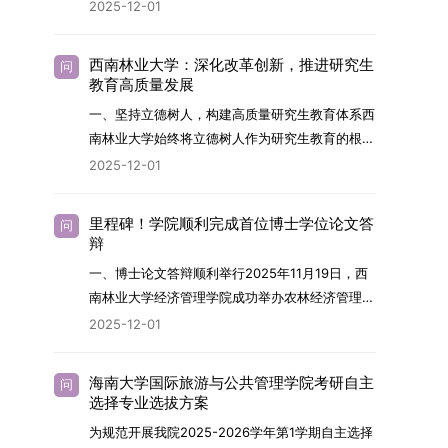
2026年，学院博士研究生招生全面实行“申请-考
2025-12-01
究与技术开发工作的未来领军人才。二、招生安排
核”机制。本年度计划招收博士研究生27名，具体
（一）招生学科范围涵盖材料科学与工程
导师招生计划详见学院官网发布的《四川大学经济
（0805）、化学（0703）、电子科学与技术
西南林业大学：深化改革创新，推进研究生
问
学院2026年博士生招生专业目录》。实际录取人
教育高质量发展
（0809）、材料与化工（0856）、机械
数将根据国家最终下达的招生计划及考生报名情况
（0855）、电子信息（0854）等相关专业。
一、坚持立德树人，构建高质量研究生教育体系西
进行适当调整。除国家专项计划外，我院招收定向
（二）招生名额2026年度具体招生规模以国家最
南林业大学始终将立德树人作为研究生教育的根本
就业考生的比例原则上不超过总计划的5%。全日
终下达计划为准，首批拟招收联合培养博士生16
任务，积极响应“教育强国，研究生教育何为”的时
2025-12-01
制定向就业考生在基本修业年限内须全脱产在校学
名。具体招生院系及导师信息请见相关名录。
代命题。学校全面贯彻党的教育方针，以高质量党
习。二、报考流程（一）报名资格1.申请人应拥护
（三）选拔途径共设置三种选拔方式，包括本科直
建引领研究生思想政治教育，修订并印发了《研究
中国共产党的领导，品德良好，遵纪守法，身心健
里程碑！学院顺利完成首位博士学位论文答
问
博、硕博连读与申请-考核制，将根据考生综合素
生导师立德树人职责实施细则（2025年修
辩
康，并满足《四川大学2026年博士研究生招生章
质择优录取。（四）培养类别全部为全日制非定向
订）》，推动导师发挥示范作用，引导学生树立德
程》中列出的各项基本条件。2.具备较强的科研能
一、博士论文答辩顺利举行2025年11月19日，西
就业博士研究生。三、培养模式与学位管理（一）
才兼备、科技报国的远大志向，增强社会责任感和
力，并展现出良好的科研发展潜力。3.提交两份由
南林业大学经济管理学院成功举办农林经济管理专
学籍管理联合培养学生学籍隶属于上海交通大学，
人文关怀，促进个人成长与国家战略需求深度融
正高级职称专家亲笔书写的推荐信，专业领域需与
业首届博士研究生学位论文答辩会。答辩地点设于
基本修业年限按该校研究生学籍管理办法执行。
2025-12-01
合。同时，学校制定《关于进一步加强研究生教育
报考专业相关，其中一份必须由报考导师出具。4.
学院303会议室，博士生文枚就其博士学位论文进
（二）培养阶段划分培养过程分为两个主要阶段：
管理工作的实施意见》，强化学风建设，深化科研
以同等学力身份报考者，其科研成果须同时符合以
行了汇报与答辩。答辩委员会由多位知名专家组
第一阶段于上海交通大学完成课程学习；第二阶段
诚信与学术道德教育，弘扬科学精神。学校坚
海南大学国际旅游与公共管理学院考研自主
问
下两项要求：①以第一作者身份在报考学科领域
成。北京林业大学陈建成教授担任主席，委员包括
进入苏州实验室，依托其重大科研任务开展课题研
选择专业选拔方案
持“五育并举”育人理念，通过德育铸魂、智育启
内发表期刊文章，其中至少1篇为A级、1篇为B级
云南财经大学熊德平教授、杨增雄教授、李亚波教
究与学位论文工作。（三）学历学位授予学生在规
智、体育强身、美育润心、劳育践行，全面培养能
为规范开展我院2025-2026学年第1学期自主选择
（期刊等级依据《四川大学哲学社会科学期刊与应
授，以及昆明理工大学冯朝睿教授。文枚的博士论
定年限内达到上海交通大学毕业及学位授予要求