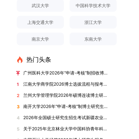
对论文展开评议，在肯定论文质量的同时，也提出
间登录国家推荐免试服务系统完成志愿填报。硕博
关证明材料的PDF版本，相关审核人员将通过系统
究生规模增长达211%。在招生宣传方面，学校构
间、考试科目、考场分布及相关要求，以《关于做
武汉大学
中国科学技术大学
改，须在报名截止前重新填报。三、选拔与录取1.
了若干修改建议，并就如何进一步聚焦关键科学问
连读与申请-考核制考生需登录上海交通大学研招
进行线上审核。（一）学术论文登记细则学术论文
建了“网络宣传+AI智能咨询+现场答疑”三位一体的
好2025-2026学年第1学期自主选择专业选拔考核
资格审查学院将依据网上报名信息及寄达的申请材
题、加强理论阐释深度等方面给予了指导。三、答
网报名系统，选择“国家实验室联培专项”，并选定
包含期刊论文与会议论文两类，研究生需在系
招生宣传平台，持续推进招生模式改革。2024年
准备工作的通知》（海大本[2025]17号）文件中
料进行资格审查，核实考生报考资格、材料完整性
上海交通大学
浙江大学
辩结果与培养意义（一）答辩结果经答辩委员会充
名录内交大导师。（三）报名时间节点本科直博生
统“论文发表信息维护”板块完成信息填报。该板块
起全面推行“申请-考核”制博士招生，2025年进一
的明确规定为准，考生可随时关注学校教务处发布
及缴费情况。审查结果预计于2025年12月下旬在
分讨论、集体评议及无记名投票，一致认为文枚的
报名以学校通知为准；硕博连读与申请-考核制设
中标注为红色的字段为必填项，填报时须确保信息
步拓展“直博”“硕博连读”等多元招生渠道。在学科
的官方信息。（二）学院自主复试安排复试是衡量
学院网站公布。2.材料评议学院将组织专家组对通
博士学位论文研究思路清晰、内容充实、调研扎
两批报名，第一批截止时间为2025年12月15日，
南京大学
东南大学
真实准确、完整规范，若出现空项或错填情况，将
专业调整方面，学校实施存量专业优化行动，压缩
考生综合能力与专业适配度的关键环节，我院将从
过资格审查的考生材料进行评议并打分，满分为
实、写作规范、结论可靠，且已完成足量研究工
第二批为2026年3月15日至4月20日，具体时间以
直接导致审核不通过。论文统计遵循以下原则：对
或撤销生源不足专业，将非全日制招生计划向需求
考核方式、时间、地点等多方面做好细致安排，确
100分。评议结果预计于2026年1月中上旬公布。
作，符合博士学位授予要求，同意通过博士学位论
报考学院通知为准。（四）材料提交申请人须按学
于SCI、EI、ISTP、CSCD、CSSCI、A刊、B刊等
旺盛的学科倾斜；同时加快推进急需学科专业建
保考核结果客观准确。1. 复试考核构成复试成绩由
学院将根据材料评议成绩及招生计划，确定进入复
热门头条
文答辩。文枚由张连刚教授指导完成学业，其答辩
校及报考学院要求，如实提交全部申请材料并完成
高水平论文，仅统计以桂林理工大学为第一署名单
设，陆续开展“生物与医药”“低空技术与工程”等新
笔试与面试两部分组成，具体占比为：笔试成绩占
试的考生名单。同等学力报考者须参加学校统一组
通过标志着西南林业大学农林经济管理专业诞生首
线上报名程序。六、考核与录取考核工作由上海交
位，且研究生为第一作者，或导师为第一作者、研
兴专业招生。学校还深化科教融合，单列专项招生
复试总成绩的40%，面试成绩占复试总成绩的
广州医科大学2026年“申请-考核”制招收博士研究生报考公告
织的政治理论考试，具体时间地点另行通知，成绩
位博士毕业生。待学校学位评定委员会审议通过
通大学相关学院与苏州实验室联合组织，具体考核
究生为第二作者的论文；在Nature、Science、
计划，与中国科学院昆明植物研究所、西双版纳热
60%。（1）笔试：以英语能力测试为核心，重点
合格线为60分。非同等学力考生无需参加。3.复
后，她也将成为云南省该专业首位获得博士学位的
形式、内容及流程以学院后续公布的方案为准。录
江南大学商学院2026博士选拔流程与报考条件汇总
1
Cell三大顶刊及其子刊发表的论文，不受作者排名
带植物园等科研机构开展联合培养，探索跨学科、
考查考生的英语阅读理解、书面写作及英汉互译能
试安排复试环节将对考生的思想品德、专业素养、
研究生。（二）学科建设意义此次博士论文答辩的
取时将对考生进行全面考察，学术能力与思想品德
限制，只要署名单位包含桂林理工大学均纳入统计
跨机构的研究生培养新机制。（一）推进招生制度
力，全面评估其英语综合应用水平。（2）面试：
兰州大学管理学院2026年硕博连读博士研究生招生“申请-考核”实施方案
2
外语能力、创新意识及综合素质进行全面考察。复
顺利完成，是学院在农林经济管理博士研究生培养
并重，报名及考核期间有违规或学术不端行为者将
范围。其中，被SCI、EI、ISTP收录的论文，需额
改革与生源质量提升学校建立多元化招生宣传与咨
采用综合面试形式，考核内容涵盖中英文自我介
试分为笔试与面试两部分：笔试科目为“经济学综
方面取得的重要进展，反映了该学位点建设已初见
按有关规定处理。七、其他事项（一）入学时间预
南开大学2026年“申请-考核”制博士研究生招生录取工作实施细则
3
外提供检索证明，论文全文与检索证明须合并为单
询平台，提升生源质量。推行“申请-考核”制博士
绍、综合素养评估（包括逻辑思维、沟通表达、应
合”，适用于理论经济学与应用经济学各专业，形
成效。这一成果不仅体现了学科建设的新突破，也
计为2026年春季或秋季学期。（二）费用与奖助
个PDF文件上传。不同类型论文需提交的附件材料
招生，并拓展直博与硕博连读渠道，增强招生方式
变能力等）以及专业认知程度（包括对目标专业的
2026年全国硕士研究生招生考试新疆农业大学报考点网上确认公告
4
式为闭卷，时长为3小时，满分100分。面试环节
为未来农林经济管理学科的持续发展、学术交流与
学费标准按上海交通大学相关规定执行；学生在读
如下：1. 被SCI、EI、ISTP、SSCI、A&HCI来源期
的灵活性与针对性。（二）优化学科专业布局通过
了解、学习规划等），全方位判断考生是否具备进
要求考生准备10—15分钟的PPT报告，内容应涵盖
合作注入了新的活力。
期间享受学校与实验室共同提供的奖助学金待遇。
关于2025年北京林业大学中国科协青年科技人才培育工程博士生推荐工作的通知
5
刊收录的论文：需按“检索证明（如有）+分区报告
撤销合并低效专业、加强社会急需学科建设，学校
入目标专业学习的潜力。2. 复试时间安排复试时
个人科研经历、研究成果及博士阶段研究设想等。
（三）住宿安排课程学习阶段由学校协调住宿；进
（如有）+论文全文（必备）”的顺序合并材料；2.
不断优化学科结构。面向国家战略和产业需求，加