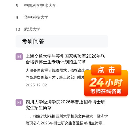
中国科学技术大学
8
华中科技大学
9
武汉大学
10
考研问答
上海交通大学与苏州国家实验室2026年联
问
合培养博士生专项计划招生简章
为服务国家重大战略需求，依托高水平科研平台培
养高层次创新人才，经上级部门批准，苏州实验室
（全称“苏州国家实验室”）与上海交通大学将于
2025-12-02
2026年继续合作开展博士研究生联合培养工作。
该项目旨在选拔优秀学子，在材料及相关前沿交叉
四川大学经济学院2026年普通招考博士研
问
学科领域进行深度培养。相关招生政策及安排说明
究生招生简章
如下。一、培养定位本项目致力于面向国家战略发
一、招生计划根据四川大学相关文件要求，经济学
展方向，培育具备科学家素养、创新精神与科研能
院现公布2026年博士研究生普通招考招生简章。
力，系统掌握学科前沿知识，能胜任高水平科学研