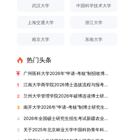
对论文展开评议，在肯定论文质量的同时，也提出
间登录国家推荐免试服务系统完成志愿填报。硕博
关证明材料的PDF版本，相关审核人员将通过系统
究生规模增长达211%。在招生宣传方面，学校构
间、考试科目、考场分布及相关要求，以《关于做
武汉大学
中国科学技术大学
改，须在报名截止前重新填报。三、选拔与录取1.
了若干修改建议，并就如何进一步聚焦关键科学问
连读与申请-考核制考生需登录上海交通大学研招
进行线上审核。（一）学术论文登记细则学术论文
建了“网络宣传+AI智能咨询+现场答疑”三位一体的
好2025-2026学年第1学期自主选择专业选拔考核
资格审查学院将依据网上报名信息及寄达的申请材
题、加强理论阐释深度等方面给予了指导。三、答
网报名系统，选择“国家实验室联培专项”，并选定
包含期刊论文与会议论文两类，研究生需在系
招生宣传平台，持续推进招生模式改革。2024年
准备工作的通知》（海大本[2025]17号）文件中
料进行资格审查，核实考生报考资格、材料完整性
上海交通大学
浙江大学
辩结果与培养意义（一）答辩结果经答辩委员会充
名录内交大导师。（三）报名时间节点本科直博生
统“论文发表信息维护”板块完成信息填报。该板块
起全面推行“申请-考核”制博士招生，2025年进一
的明确规定为准，考生可随时关注学校教务处发布
及缴费情况。审查结果预计于2025年12月下旬在
分讨论、集体评议及无记名投票，一致认为文枚的
报名以学校通知为准；硕博连读与申请-考核制设
中标注为红色的字段为必填项，填报时须确保信息
步拓展“直博”“硕博连读”等多元招生渠道。在学科
的官方信息。（二）学院自主复试安排复试是衡量
学院网站公布。2.材料评议学院将组织专家组对通
博士学位论文研究思路清晰、内容充实、调研扎
两批报名，第一批截止时间为2025年12月15日，
南京大学
东南大学
真实准确、完整规范，若出现空项或错填情况，将
专业调整方面，学校实施存量专业优化行动，压缩
考生综合能力与专业适配度的关键环节，我院将从
过资格审查的考生材料进行评议并打分，满分为
实、写作规范、结论可靠，且已完成足量研究工
第二批为2026年3月15日至4月20日，具体时间以
直接导致审核不通过。论文统计遵循以下原则：对
或撤销生源不足专业，将非全日制招生计划向需求
考核方式、时间、地点等多方面做好细致安排，确
100分。评议结果预计于2026年1月中上旬公布。
作，符合博士学位授予要求，同意通过博士学位论
报考学院通知为准。（四）材料提交申请人须按学
于SCI、EI、ISTP、CSCD、CSSCI、A刊、B刊等
旺盛的学科倾斜；同时加快推进急需学科专业建
保考核结果客观准确。1. 复试考核构成复试成绩由
学院将根据材料评议成绩及招生计划，确定进入复
热门头条
文答辩。文枚由张连刚教授指导完成学业，其答辩
校及报考学院要求，如实提交全部申请材料并完成
高水平论文，仅统计以桂林理工大学为第一署名单
设，陆续开展“生物与医药”“低空技术与工程”等新
笔试与面试两部分组成，具体占比为：笔试成绩占
试的考生名单。同等学力报考者须参加学校统一组
通过标志着西南林业大学农林经济管理专业诞生首
线上报名程序。六、考核与录取考核工作由上海交
位，且研究生为第一作者，或导师为第一作者、研
兴专业招生。学校还深化科教融合，单列专项招生
复试总成绩的40%，面试成绩占复试总成绩的
广州医科大学2026年“申请-考核”制招收博士研究生报考公告
织的政治理论考试，具体时间地点另行通知，成绩
位博士毕业生。待学校学位评定委员会审议通过
通大学相关学院与苏州实验室联合组织，具体考核
究生为第二作者的论文；在Nature、Science、
计划，与中国科学院昆明植物研究所、西双版纳热
60%。（1）笔试：以英语能力测试为核心，重点
合格线为60分。非同等学力考生无需参加。3.复
后，她也将成为云南省该专业首位获得博士学位的
形式、内容及流程以学院后续公布的方案为准。录
江南大学商学院2026博士选拔流程与报考条件汇总
1
Cell三大顶刊及其子刊发表的论文，不受作者排名
带植物园等科研机构开展联合培养，探索跨学科、
考查考生的英语阅读理解、书面写作及英汉互译能
试安排复试环节将对考生的思想品德、专业素养、
研究生。（二）学科建设意义此次博士论文答辩的
取时将对考生进行全面考察，学术能力与思想品德
限制，只要署名单位包含桂林理工大学均纳入统计
跨机构的研究生培养新机制。（一）推进招生制度
力，全面评估其英语综合应用水平。（2）面试：
兰州大学管理学院2026年硕博连读博士研究生招生“申请-考核”实施方案
2
外语能力、创新意识及综合素质进行全面考察。复
顺利完成，是学院在农林经济管理博士研究生培养
并重，报名及考核期间有违规或学术不端行为者将
范围。其中，被SCI、EI、ISTP收录的论文，需额
改革与生源质量提升学校建立多元化招生宣传与咨
采用综合面试形式，考核内容涵盖中英文自我介
试分为笔试与面试两部分：笔试科目为“经济学综
方面取得的重要进展，反映了该学位点建设已初见
按有关规定处理。七、其他事项（一）入学时间预
南开大学2026年“申请-考核”制博士研究生招生录取工作实施细则
3
外提供检索证明，论文全文与检索证明须合并为单
询平台，提升生源质量。推行“申请-考核”制博士
绍、综合素养评估（包括逻辑思维、沟通表达、应
合”，适用于理论经济学与应用经济学各专业，形
成效。这一成果不仅体现了学科建设的新突破，也
计为2026年春季或秋季学期。（二）费用与奖助
个PDF文件上传。不同类型论文需提交的附件材料
招生，并拓展直博与硕博连读渠道，增强招生方式
变能力等）以及专业认知程度（包括对目标专业的
2026年全国硕士研究生招生考试新疆农业大学报考点网上确认公告
4
式为闭卷，时长为3小时，满分100分。面试环节
为未来农林经济管理学科的持续发展、学术交流与
学费标准按上海交通大学相关规定执行；学生在读
如下：1. 被SCI、EI、ISTP、SSCI、A&HCI来源期
的灵活性与针对性。（二）优化学科专业布局通过
了解、学习规划等），全方位判断考生是否具备进
要求考生准备10—15分钟的PPT报告，内容应涵盖
合作注入了新的活力。
期间享受学校与实验室共同提供的奖助学金待遇。
关于2025年北京林业大学中国科协青年科技人才培育工程博士生推荐工作的通知
5
刊收录的论文：需按“检索证明（如有）+分区报告
撤销合并低效专业、加强社会急需学科建设，学校
入目标专业学习的潜力。2. 复试时间安排复试时
个人科研经历、研究成果及博士阶段研究设想等。
（三）住宿安排课程学习阶段由学校协调住宿；进
（如有）+论文全文（必备）”的顺序合并材料；2.
不断优化学科结构。面向国家战略和产业需求，加