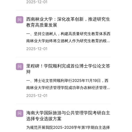
2026年，学院博士研究生招生全面实行“申请-考
2025-12-01
究与技术开发工作的未来领军人才。二、招生安排
核”机制。本年度计划招收博士研究生27名，具体
（一）招生学科范围涵盖材料科学与工程
导师招生计划详见学院官网发布的《四川大学经济
（0805）、化学（0703）、电子科学与技术
西南林业大学：深化改革创新，推进研究生
问
学院2026年博士生招生专业目录》。实际录取人
教育高质量发展
（0809）、材料与化工（0856）、机械
数将根据国家最终下达的招生计划及考生报名情况
（0855）、电子信息（0854）等相关专业。
一、坚持立德树人，构建高质量研究生教育体系西
进行适当调整。除国家专项计划外，我院招收定向
（二）招生名额2026年度具体招生规模以国家最
南林业大学始终将立德树人作为研究生教育的根本
就业考生的比例原则上不超过总计划的5%。全日
终下达计划为准，首批拟招收联合培养博士生16
任务，积极响应“教育强国，研究生教育何为”的时
2025-12-01
制定向就业考生在基本修业年限内须全脱产在校学
名。具体招生院系及导师信息请见相关名录。
代命题。学校全面贯彻党的教育方针，以高质量党
习。二、报考流程（一）报名资格1.申请人应拥护
（三）选拔途径共设置三种选拔方式，包括本科直
建引领研究生思想政治教育，修订并印发了《研究
中国共产党的领导，品德良好，遵纪守法，身心健
里程碑！学院顺利完成首位博士学位论文答
问
博、硕博连读与申请-考核制，将根据考生综合素
生导师立德树人职责实施细则（2025年修
辩
康，并满足《四川大学2026年博士研究生招生章
质择优录取。（四）培养类别全部为全日制非定向
订）》，推动导师发挥示范作用，引导学生树立德
程》中列出的各项基本条件。2.具备较强的科研能
一、博士论文答辩顺利举行2025年11月19日，西
就业博士研究生。三、培养模式与学位管理（一）
才兼备、科技报国的远大志向，增强社会责任感和
力，并展现出良好的科研发展潜力。3.提交两份由
南林业大学经济管理学院成功举办农林经济管理专
学籍管理联合培养学生学籍隶属于上海交通大学，
人文关怀，促进个人成长与国家战略需求深度融
正高级职称专家亲笔书写的推荐信，专业领域需与
业首届博士研究生学位论文答辩会。答辩地点设于
基本修业年限按该校研究生学籍管理办法执行。
2025-12-01
合。同时，学校制定《关于进一步加强研究生教育
报考专业相关，其中一份必须由报考导师出具。4.
学院303会议室，博士生文枚就其博士学位论文进
（二）培养阶段划分培养过程分为两个主要阶段：
管理工作的实施意见》，强化学风建设，深化科研
以同等学力身份报考者，其科研成果须同时符合以
行了汇报与答辩。答辩委员会由多位知名专家组
第一阶段于上海交通大学完成课程学习；第二阶段
诚信与学术道德教育，弘扬科学精神。学校坚
海南大学国际旅游与公共管理学院考研自主
问
下两项要求：①以第一作者身份在报考学科领域
成。北京林业大学陈建成教授担任主席，委员包括
进入苏州实验室，依托其重大科研任务开展课题研
选择专业选拔方案
持“五育并举”育人理念，通过德育铸魂、智育启
内发表期刊文章，其中至少1篇为A级、1篇为B级
云南财经大学熊德平教授、杨增雄教授、李亚波教
究与学位论文工作。（三）学历学位授予学生在规
智、体育强身、美育润心、劳育践行，全面培养能
为规范开展我院2025-2026学年第1学期自主选择
（期刊等级依据《四川大学哲学社会科学期刊与应
授，以及昆明理工大学冯朝睿教授。文枚的博士论
定年限内达到上海交通大学毕业及学位授予要求