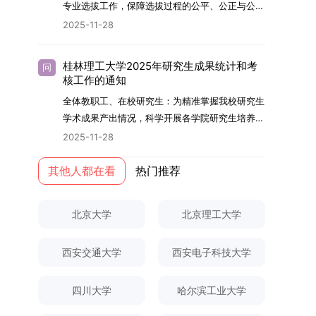
够担当民族复兴大任的高素质人才。（一）强化思
专业选拔工作，保障选拔过程的公平、公正与公
用成果分级方案》认定）；②作为主要完成人获
文选题为《加入合作社对茶农绿色生产行为的影响
的，将获发上海交通大学博士研究生毕业证书并授
想政治教育与导师队伍建设学校以党建引领为核
开，依据《海南大学普通本科学生自主选择专业管
得省部级二等奖及以上科研成果奖励（以证书为
2025-11-28
研究》，该研究立足于茶农生产经营实际，围
予博士学位。四、项目特色与支持条件（一）高水
心，将思想政治教育贯穿研究生培养全过程。通过
理办法》（海大党政办[2024]54号）及《关于做
准），其中一等奖要求排名前五，二等奖要求排名
绕“认知—采纳—转型—收益”这一主线，深入剖析
平科研平台学生可参与国家重大科研项目，接触材
修订导师立德树人职责实施细则，明确导师在研究
好2025-2026学年第1学期自主选择专业选拔考核
前三。（二）网上报名及缴费报名及缴费统一在网
合作社及其利益联结机制对茶农采纳绿色生产技术
料领域大科学装置与人工智能辅助研发平台，获得
桂林理工大学2025年研究生成果统计和考
问
生成长中的关键角色，推动形成以德为先、科研报
准备工作的通知》（海大本[2025]17号）两份核
上进行，时间为2025年11月27日上午9:00至
核工作的通知
行为的影响路径，不仅深化了合作社推动农业绿色
前沿科研训练条件。（二）优质导师资源由包括院
国的育人氛围。在加强学术规范和学风建设方面，
心文件精神，结合我院学科建设特点与教学管理实
2025年12月17日晚上10:00。考生须提前认真阅
转型的理论认识，也促进了农业经济学与生态学相
士在内的资深科研人员组成导师团队，提供高水平
全体教职工、在校研究生：为精准掌握我校研究生
学校持续开展学术诚信教育，营造风清气正的学术
际情况，特制定本实施方案。一、组建选拔工作专
读学校及学院发布的招生章程、简章及专业目录，
关研究的交叉融合，为促进茶农增收、服务双碳目
学术指导，并支持参与国际化学术交流。（三）优
学术成果产出情况，科学开展各学院研究生培养质
环境。（二）完善“五育并举”育人机制学校系统推
项领导小组为统筹推进自主选择专业选拔全流程工
按规定完成报名及缴费。逾期未完成视为自动放
标实现以及全面推进乡村振兴战略提供了有益参
厚奖助待遇提供具有竞争力的助研津贴与生活补
量评估工作，进一步推进研究生成果管理的规范
进德育、智育、体育、美育和劳育有机融合，构建
2025-11-28
作，确保各项环节有序落地，学院专门成立选拔工
弃。（三）申请材料提交符合报考条件的考生，需
考。二、答辩过程与主要内容（一）论文主要内容
助，保障学生潜心学业与研究。（四）畅通发展渠
化、制度化与信息化建设，现就2025年度研究生
全面发展的育人体系。通过课程教学、科研训练、
作领导小组。二、明确报名准入条件本次自主选择
下载并填写《博士入学申请材料自查表》，按要求
与框架文枚博士的论文聚焦茶农参与合作社这一现
道在培养过程中表现优异者，毕业后可优先获得苏
成果统计、审核及考核相关事宜通知如下：一、成
其他人都在看
热门推荐
社会实践等多种途径，提升研究生的综合素质，培
专业选拔的报名对象限定为2025级全日制普通本
整理申请材料，确保材料齐全、顺序正确。所有纸
实背景，系统梳理了“认知—采纳—转型—收益”的
州实验室的工作推荐机会。五、申请条件与报名流
果统计范畴及填报规范本次成果统计对象为我校全
养具有创新精神、实践能力和社会责任感的时代新
科在读学生，第二学士学位学生不在本次选拔范围
质申请材料及自查表须于2025年12月22日上午
作用链条，重点探讨了不同利益联结模式如何影响
程（一）基本申请条件不同选拔方式的申请者需满
体博士、硕士研究生，统计时限为2025年11月30
人。二、优化招生与学科结构，服务国家战略需求
内。同时需特别说明的是，在高考招生环节中，国
10:00前寄达经济学院研究生招生办公室。重要提
北京大学
北京理工大学
茶农的绿色生产决策，揭示了合作社在引导农业生
足相应规定：本科直博生须符合上海交通大学推荐
日前正式取得的各类学术成果。成果涵盖正式刊发
西南林业大学主动对接国家重大战略和区域发展需
家或学校已明确标注不得转专业的本科学生，不具
示：材料送达时间以签收时间为准，逾期不予受
产方式绿色转型中的内在机制。（二）答辩过程回
免试研究生相关要求。硕博连读与申请-考核制申
的学术论文、获得的科研奖励、已授权或在申的专
要，不断优化学科布局与招生机制，提升研究生教
备参与本次选拔考核的资格。三、确定选拔考核方
理；建议选择可靠快递方式邮寄；请严格对照材料
顾在答辩陈述环节，文枚就研究背景、分析框架、
请者应满足当年度上海交通大学博士研究生招生的
西安交通大学
西安电子科技大学
利、正式出版的专著、学科竞赛获奖证书及参与国
育服务经济社会发展的能力。目前，学校拥有4个
式本次自主选择专业选拔考核采用“初试+复试”的
清单顺序整理提交。材料不全、不符合要求或存在
核心内容以及创新之处进行了系统汇报。答辩委员
基本条件及各学院补充规定。（二）报名方式所有
内外学术交流活动的相关证明等。所有在校研究生
一级学科博士点、1个博士专业学位点，以及17个
两级考核模式，其中初试由学校教务处统一部署组
弄虚作假者，资格审查将不予通过。所有提交材料
会各位专家本着严谨求实的学术态度，从理论支
申请人须提前与意向导师沟通确认招生意向，并在
须登录桂林理工大学研究生教育综合管理信息系
一级学科硕士点和17个硕士专业学位点。“十四
四川大学
哈尔滨工业大学
织，复试环节则由我院自主负责实施，具体安排如
不予退还。考生须对报名信息的真实性和准确性负
撑、研究方法、数据论证以及逻辑结构等多个维度
达成一致后进行网上报名：本科直博生须按规定时
统，在指定功能模块完成成果信息录入，并上传相
五”期间，学校研究生规模实现显著增长，博士研
下：（一）学校统一初试安排初试的具体考试时
责，报名信息一经确认提交，不得修改。如确需修