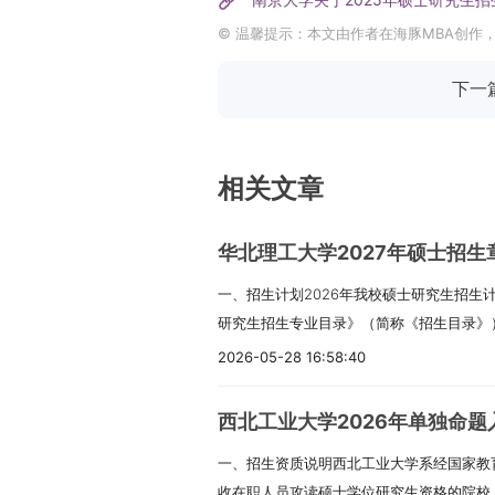
© 温馨提示：本文由作者在海豚MBA创作
下一
相关文章
华北理工大学2027年硕士招生
一、招生计划2026年我校硕士研究生招生计
研究生招生专业目录》（简称《招生目录》
数是参照2025年招生计划和实际招生人数
2026-05-28 16:58:40
达的为准。各专业招生计划中不含拟招收推免
生士兵专项计划21人，2026年该专项计划
西北工业大学2026年单独命
届同学的建议：招生人数每年可能会有微调
一、招生资质说明西北工业大学系经国家教
准。退役大学生士兵专项计划名额稳定，符
收在职人员攻读硕士学位研究生资格的院校