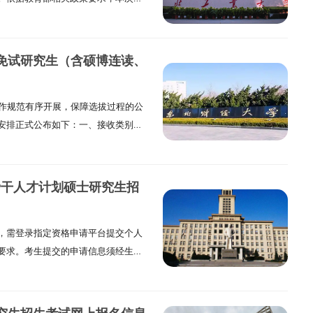
和非全日制。全日制和非全日制研究
数线由学校自行划定，符合培养要求
就业方式：分为定向就业和非定向就
业证书与硕士学位证书。二、招生核
将人事档案转到我校。在规定时间内没
委托培养硕士研究生，考生录取后需
士研究生的人事档案可以不转到我校。
荐免试研究生（含硕博连读、
件1.学历与工作年限要求：本科毕业
人员，网上报名时报考类别要选“定向
士、博士研究生学历（学位）后，累计
要按我校要求签订三方定向协议。（给
收工作规范有序开展，保障选拔过程的公
在所在工作单位担任业务骨干，工作表现
报考前一定要跟工作单位沟通好，确保
安排正式公布如下：一、接收类别及
告。3.推荐与同意要求：需经考生所
及奖助政策（一）学制我校招收的硕
日制学术学位与专业学位各招生专业
高级专业技术职称的专家提供推荐
专业培养方案执行。（二）学费、住宿
面向推免生开放接收通道。各专业拟
报考专业具备密切关联性。5.审核要
00元/生/年；非全日制公共管理专业
校该专业年度招生总计划的 50% 以
室审核通过后，方可正式取得报名资
学位硕士研究生7000元/生/年。住宿费
骨干人才计划硕士研究生招
层次人才培养体系，提升研究生培养
符合报考条件的在职人员，需提前准
人或800元/年/人（以河北省当年政
博连读培养项目，具体涉及会计学院
主要业绩及获奖情况说明）；本人工
。（三）奖助政策目前我校全日制非
，需登录指定资格申请平台提交个人
管理科学与工程学院管理科学与工程
学位证明材料：大学本科毕业证书，或
：20000元/生/年。2. 学业奖学
要求。考生提交的申请信息须经生源
硕博连读培养体系，项目招生名额不
印件各 1 份；两名相关领域高级专
专业学位硕士一等奖学金7000元/年。
进行后续报名操作。资格审核平台开
%。入选学生需严格按照硕博连读培养
大学单独考试硕士研究生报名审批
向硕士和非全日制硕士不享受国家奖、助学
 10 月 24 日晚上 22 时，考生须在此截
通过转博资格考核前不得申请退出该项
方式纸质版材料：需在网上报名开始
公共管理（MPA）学费11000元/
考生需及时关注审核结果，以便根据
士阶段后因个人原因主动放弃博士学
大学研究生招生办公室（邮寄地址以学
00元/年。非全日制不提供住宿，需自己