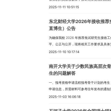
习和就业方式（一）学习方式：分为全日制
生所有考试科目均由我校自主命题，录取分
生考试招生执行相同的政策和标准。（二）
2025-11-11 10:51:15
的毕业生，将授予国家承认的硕士研究生毕
业。1. 全日制非定向就业硕士研究生，须
心要求（一）招收类别本次招生仅面向定向
转过来的，不予学籍注册。2. 定向就业硕
东北财经大学2026年接收推
按定向协议回原单位就业。（二）报考基本条
我校非全日制硕士研究生只招在职定向就业
直博生）公告
后续连续工作满 4 年及以上；或已取得硕
就业”，并填好定向单位名称，复试录取时
为确保我校 2026 年推荐免试研究生接
工作满 2 年及以上。2.个人资质要求：
2027届同学的建议：非全日制只招定向，
平、公正与公开，现将相关工作要求及具体
突出，已发表过相关领域研究论文或技术报
能签定向协议。）三、学制、学费、住宿费
招生专业范围（一）普通硕士研究生我校全
在单位正式同意，同时由两名具备相关领域
士研究生学制都是3年，具体学习年限按各
2025-11-10 10:17:14
（不含对工作年限有明确要求的专业），均
信。4.专业匹配要求：考生所从事工作需与
费学费标准：全日制学术学位硕士研究生80
接收推免硕士研究生的人数，原则上控制在学
求：所有报考人员需经我校研究生招生办公
学位硕士研究生11000元/生/年，其他专业
南开大学关于少数民族高层次
内。（二）硕博连读研究生为进一步优化高
格。三、报名相关事宜（一）报名材料准备
标准：全日制硕士研究生住宿费为500元/年/
生的问题解答
质量，我校特在三个优势专业设立推免生硕
备以下材料：个人详细简历（含工作经历、
策为准）。非全日制硕士研究生不安排住宿
一、报考资格申请流程报考骨干计划的考生
会计学专业、工商管理学院企业管理专业、
作证原件及扫描件、复印件各 1 份；学历
定向硕士研究生的奖助政策如下：1. 国家奖学金
申请信息，所需材料可参考往年发布的通知
专业。该项目接收的所有推免生均统一纳入
硕士生毕业证书、硕士学位证书的扫描件与复
金：学术学位硕士一等奖学金8000元/年，
地省级教育行政部门在线审核通过后，方可
超过对应专业年度招生简章公布计划的 50
业技术职称专家出具的推荐信；《西北工业
3. 助学金：6000元/生/年。全日制定
2025-11-03 16:06:18
放时间为 2025 年 10 月 9 日上午 9 时至
方案完成学业，基本修业年限为 5 年，在
表》（按要求填写完整）。（二）材料提交
金。（给2027届同学的建议：管理类专业中，
止时间前完成申请信息提交。提交申请后，
目。若学生未通过转博资格考核，或进入博
前，通过 EMS 邮政速递邮寄至西北工业
年，其他专硕7000元/年，全日制学硕80