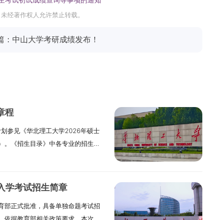
，未经著作权人允许禁止转载。
篇：中山大学考研成绩发布！
章程
划参见《华北理工大学2026年硕士
）。《招生目录》中各专业的招生人
拟定的，只供参考，最终名额以国家下
生人数。2025年我校录取退役大学
人数以国家正式计划为准。（给2027
题入学考试招生简章
，建议以当年9月发布的正式简章为
育部正式批准，具备单独命题考试招
合条件的考生可重点关注。）二、学
。依据教育部相关政策要求，本次招