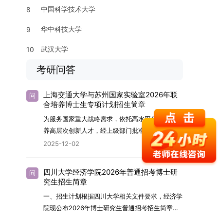
中国科学技术大学
8
华中科技大学
9
武汉大学
10
考研问答
上海交通大学与苏州国家实验室2026年联
问
合培养博士生专项计划招生简章
为服务国家重大战略需求，依托高水平科研平台培
养高层次创新人才，经上级部门批准，苏州实验室
（全称“苏州国家实验室”）与上海交通大学将于
2025-12-02
2026年继续合作开展博士研究生联合培养工作。
该项目旨在选拔优秀学子，在材料及相关前沿交叉
四川大学经济学院2026年普通招考博士研
问
学科领域进行深度培养。相关招生政策及安排说明
究生招生简章
如下。一、培养定位本项目致力于面向国家战略发
一、招生计划根据四川大学相关文件要求，经济学
展方向，培育具备科学家素养、创新精神与科研能
院现公布2026年博士研究生普通招考招生简章。
力，系统掌握学科前沿知识，能胜任高水平科学研