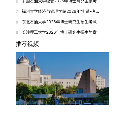
间初步定于2026年1月6日（星期二）下午，具体
中国石油大学经管2026年博士研究生报考通知
6
复试成绩按百分制计算，笔试与面试成绩各占
入实验室科研阶段后，由苏州实验室统筹安排住
在国内核心期刊发表的论文：需上传论文全文扫描
快布局新兴交叉学科，推动学科专业体系动态优
时段划分如下：（1）笔试时段：14:30—15:30，
50%，计算公式为：复试成绩 = (笔试成绩 + 面试
宿。（四）未尽事宜参照上海交通大学2026年博
福州大学经济与管理学院2026年“申请-考核”制招收攻读博士学位研究生相关要求
7
件；3. 已收到正式录用通知但尚未刊发的论文：
化。（三）深化科教融合与协同育人学校与高水平
时长60分钟；（2）面试时段：15:50—17:50，时
成绩) ÷ 2。复试成绩低于60分者不予录取。同等
士研究生招生章程及相关细则执行。相关推荐：上
需提交包含明确卷期号的录用通知原件及论文录用
科研机构共建联合培养平台，打破传统院系壁垒，
长120分钟。若因报名人数调整或其他特殊情况需
东北石油大学2026年博士研究生招生考试实施细则
8
学力考生复试期间须加试两门本专业硕士学位主干
海市复旦大学MBA 华东理工大学MBA 浙江省
稿。（二）科研奖励、专利及专著登记细则科研奖
促进科研资源与人才培养深度融合，提升研究生的
变更时间，学院将通过官方渠道提前通知所有考
课程，考试形式为笔试，具体科目见复试通知。4.
浙江工业大学MBA
长沙理工大学2026年博士研究生招生简章
9
励与专著（含软件著作权、学术专著）需已正式获
科研创新能力与实践能力。三、深化培养模式改
生。3. 复试地点安排本次复试的举办地点为海南
思想政治与品德考核复试期间将同步进行思想政治
得或出版，专利成果可包括处于申请中、已受理及
革，提升研究生教育质量西南林业大学将教育、科
大学观澜湖校区。考虑到最终报名人数可能影响考
推荐视频
素质和品德考核，重点考察考生的政治态度、道德
已授权三种状态。研究生需通过系统“科研成果信
技、人才协同发展的理念贯穿研究生培养全过程，
场设置，具体的笔试教室与面试房间将在报名结束
品质、诚信状况、遵纪守法表现等。拟录取名单确
息维护”菜单进行填报，每一项成果对应的所有证
着力提升人才自主培养质量。学校实行学术学位与
后，通过学院官网或班级通知等方式另行公布，请
定后，学院将向考生所在单位调取人事档案及现实
明材料均需整合为单个PDF文件上传。各类成果附
专业学位研究生分类培养，优化前者课程体系的理
考生密切关注。4. 综合成绩核算与录取规则考生
表现材料进行复核。考核不合格者不予录取。四、
件材料要求如下：1. 科研奖励及竞赛获奖：仅限省
论深度，强化后者课程的应用性与实践性。在产教
的最终综合成绩采用“初试+复试”加权计算方式，
录取办法1.考生总成绩由材料评议成绩和复试成绩
部级及以上级别奖励，需上传包含获奖者姓名的荣
融合方面，学校出台《科技小院管理办法》《研究
其中学校统一初试成绩占比50%，学院复试总成绩
加权得出，具体计算公式为：总成绩 = 材料评议
誉证书或奖状彩色扫描件；2. 学术专著：需上传
生联合培养基地建设管理办法》等文件，明确产学
占比50%。综合成绩核算完成后，将按分数从高到
成绩 × 50% + 复试成绩 × 50%。2.录取工作坚
封面、编者信息页、目录及封底的完整扫描件；3.
研一体化培养定位。目前已建成8个省级科技小
低进行排序，需要特别注意的是，初试成绩未达到
持“全面衡量、择优录取、保证质量、宁缺毋滥”原
国家授权专利：包括发明专利、实用新型专利、外
院，其中2个获省级专项资金支持。专业学位案例
及格线的考生，将不纳入排名范围。录取工作将严
则，根据招生计划、考生总成绩、思想政治表现及
观设计专利，需上传专利受理通知书及授权证书的
库建设成效显著，1个项目入选教育部主题案例
格按照学院自主选择专业的计划名额，从排名靠前
身心健康状况等因素确定拟录取名单。3.拟录取考
彩色扫描件。（三）学科竞赛登记细则仅统计研究
库，“十四五”以来获批省级案例库项目70余项、省
的考生中依次录取。若出现综合成绩相同的情况，
生须在规定时间内提交符合要求的体检报告（二级
生作为竞赛团队负责人，参与学科竞赛（文艺、体
级优质课程近50门。2025年，学校专项投入60余
将按以下顺序进行成绩比对，确定最终录取名次：
甲等及以上医院或四川大学校医院出具），体检标
育类竞赛除外）并获得省部级三等奖及以上奖励的
万元设立研究生科研创新基金，支持学生开展前沿
第一步比对初试科目中“高等数学B”的成绩，成绩
准按教育部及学校相关规定执行。4.拟录取名单经
成果，研究生需在系统“学科竞赛信息维护”菜单完