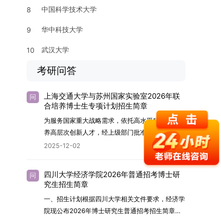
中国科学技术大学
8
华中科技大学
9
武汉大学
10
考研问答
上海交通大学与苏州国家实验室2026年联
问
合培养博士生专项计划招生简章
为服务国家重大战略需求，依托高水平科研平台培
养高层次创新人才，经上级部门批准，苏州实验室
（全称“苏州国家实验室”）与上海交通大学将于
2025-12-02
2026年继续合作开展博士研究生联合培养工作。
该项目旨在选拔优秀学子，在材料及相关前沿交叉
四川大学经济学院2026年普通招考博士研
问
学科领域进行深度培养。相关招生政策及安排说明
究生招生简章
如下。一、培养定位本项目致力于面向国家战略发
一、招生计划根据四川大学相关文件要求，经济学
展方向，培育具备科学家素养、创新精神与科研能
院现公布2026年博士研究生普通招考招生简章。
力，系统掌握学科前沿知识，能胜任高水平科学研