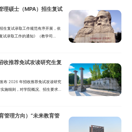
生名额，相关信息将通过学院官方渠
校企合作深化产教融合，项目牵引推
管理硕士（MPA）招生复试
招生、全面衡量、择优录取、宁缺毋
能力 + 工程实践能力” 双提升为核
规范工作全流程，确保复试录取工作
备国际竞争力的卓越工程师。2022
A）招生复试录取工作规范有序开展，依
量。三、组织管理学院成立研究生招
“国家卓越工程师学院”，正式开启卓越工
生复试录取工作的通知》（教学司
导小组的指导下，全面统筹学院复试
省杭州市拱墅区石祥路 269 号。
硕士研究生复试录取工作指导意见》（沪教
工作方案、复试实施细则与调剂办
浙江大学工程专业学位研究生卓越培养
本校实际办学情况，特制定本办法。1.
训，明确工作要求与纪律；（三）开
世界科技前沿，为满足创新型国家建
遵循 “公平公正、客观准确” 准则，
织复试模拟演练，排查流程漏洞，保
推出的重点项目，也是深化产教融
年招收推荐免试攻读研究生复
生纪律的行为，将依据相关规定严肃
实施工作，协调各环节衔接；（六）
养质量的关键举措。该项目核心遵循
）
1.2 复试方式：采用现场复试形式，
符合政策要求；（七）推进招生信息
重大战略行业、战略新兴产业急需的
院发布 2026 年招收推荐免试攻读研究
将在后续复试安排通知中明确告知考
试期间突发情况，制定应急应对方
，快速响应国家人才需求；（2）聚焦
工作实施细则，对学院概况、招生要求、
高效、合规推进，本校构建多层级组织
组织形式会计硕士（MPAcc，专业
工程的关键技术难题，整合多专业、
学院及 MPAcc 所属学科专业优
.1 研究生招生工作领导小组：承担复试工
含笔试与面试两个核心环节；会计学专
协作的复合创新群体；（3）深化产教
科 —— 工商管理与管理科学与工
副校长担任，副组长为分管校领导，
复试形式，笔试内容融入综合面试环节
纽带，充分发挥行业企业协同育人作
有 2 个一级学科博士点、1 个全国
负责审定复试方案、协调关键环节。
计硕士（MPAcc，专业代码
对接；同时大力建设校企联合研发中
教育管理方向）“未来教育管
研流动站，同时涵盖工商管理硕士
处置复试期间各类突发状况（如考生突发
6 日 8:00—3 月 27 日 16:00
全程参与人才培养，切实提升研究生
会计硕士（MPAcc）等多个专业硕士
副组长由办公室主任、研究生部主任
段内完成的，视为自动放弃复试资
程与管理领域该领域的详细介绍（含培