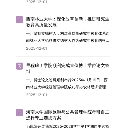
2026年，学院博士研究生招生全面实行“申请-考
2025-12-01
究与技术开发工作的未来领军人才。二、招生安排
核”机制。本年度计划招收博士研究生27名，具体
（一）招生学科范围涵盖材料科学与工程
导师招生计划详见学院官网发布的《四川大学经济
（0805）、化学（0703）、电子科学与技术
西南林业大学：深化改革创新，推进研究生
问
学院2026年博士生招生专业目录》。实际录取人
教育高质量发展
（0809）、材料与化工（0856）、机械
数将根据国家最终下达的招生计划及考生报名情况
（0855）、电子信息（0854）等相关专业。
一、坚持立德树人，构建高质量研究生教育体系西
进行适当调整。除国家专项计划外，我院招收定向
（二）招生名额2026年度具体招生规模以国家最
南林业大学始终将立德树人作为研究生教育的根本
就业考生的比例原则上不超过总计划的5%。全日
终下达计划为准，首批拟招收联合培养博士生16
任务，积极响应“教育强国，研究生教育何为”的时
2025-12-01
制定向就业考生在基本修业年限内须全脱产在校学
名。具体招生院系及导师信息请见相关名录。
代命题。学校全面贯彻党的教育方针，以高质量党
习。二、报考流程（一）报名资格1.申请人应拥护
（三）选拔途径共设置三种选拔方式，包括本科直
建引领研究生思想政治教育，修订并印发了《研究
中国共产党的领导，品德良好，遵纪守法，身心健
里程碑！学院顺利完成首位博士学位论文答
问
博、硕博连读与申请-考核制，将根据考生综合素
生导师立德树人职责实施细则（2025年修
辩
康，并满足《四川大学2026年博士研究生招生章
质择优录取。（四）培养类别全部为全日制非定向
订）》，推动导师发挥示范作用，引导学生树立德
程》中列出的各项基本条件。2.具备较强的科研能
一、博士论文答辩顺利举行2025年11月19日，西
就业博士研究生。三、培养模式与学位管理（一）
才兼备、科技报国的远大志向，增强社会责任感和
力，并展现出良好的科研发展潜力。3.提交两份由
南林业大学经济管理学院成功举办农林经济管理专
学籍管理联合培养学生学籍隶属于上海交通大学，
人文关怀，促进个人成长与国家战略需求深度融
正高级职称专家亲笔书写的推荐信，专业领域需与
业首届博士研究生学位论文答辩会。答辩地点设于
基本修业年限按该校研究生学籍管理办法执行。
2025-12-01
合。同时，学校制定《关于进一步加强研究生教育
报考专业相关，其中一份必须由报考导师出具。4.
学院303会议室，博士生文枚就其博士学位论文进
（二）培养阶段划分培养过程分为两个主要阶段：
管理工作的实施意见》，强化学风建设，深化科研
以同等学力身份报考者，其科研成果须同时符合以
行了汇报与答辩。答辩委员会由多位知名专家组
第一阶段于上海交通大学完成课程学习；第二阶段
诚信与学术道德教育，弘扬科学精神。学校坚
海南大学国际旅游与公共管理学院考研自主
问
下两项要求：①以第一作者身份在报考学科领域
成。北京林业大学陈建成教授担任主席，委员包括
进入苏州实验室，依托其重大科研任务开展课题研
选择专业选拔方案
持“五育并举”育人理念，通过德育铸魂、智育启
内发表期刊文章，其中至少1篇为A级、1篇为B级
云南财经大学熊德平教授、杨增雄教授、李亚波教
究与学位论文工作。（三）学历学位授予学生在规
智、体育强身、美育润心、劳育践行，全面培养能
为规范开展我院2025-2026学年第1学期自主选择
（期刊等级依据《四川大学哲学社会科学期刊与应
授，以及昆明理工大学冯朝睿教授。文枚的博士论
定年限内达到上海交通大学毕业及学位授予要求