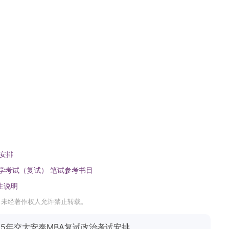
试安排
入学考试（复试） 笔试参考书目
生说明
，未经著作权人允许禁止转载。
25年交大安泰MBA复试政治考试安排