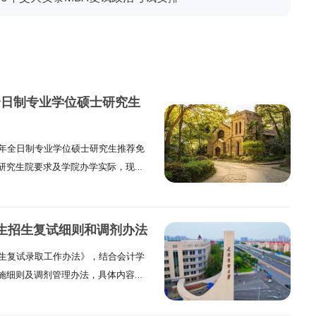
年全日制专业学位硕士研究生
）
6 年全日制专业学位硕士研究生推荐免
研究生院要求及学院办学实际，现发
免生的领域涵盖卓越培养项目与工业工程
浙江大学研究生院最终下达的指标为
学校直属教学科研单位，核心定位是
究生招生复试细则和调剂办法
家创新驱动发展战略与《中国制造
生招生复试录取工作办法》，结合会计学
级与产业高质量发展，核心任务是培育
施细则及调剂管理办法，具体内容如
工程硕士培养与工程师职称资格评审”
含会计硕士（MPAcc，专业代码
程专业学位研究生 “卓越培养项目”
201）两个方向。后续将结合学校下达的
色型院校。学院始终践行 “分类培