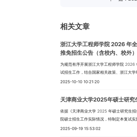
相关文章
浙江大学工程师学院 2026 
推免招生公告（含校内、校外
为规范有序开展浙江大学工程师学院 202
试招生工作，结合国家相关政策、浙江大学
布本招生公告。学院 2026 年拟接收推
2025-10-10 10:21:20
与管理方向，具体招生计划及推免名额将以
准。一、学院概况浙江大学工程师学院作为
天津商业大学2025年硕士研
依托浙江大学高水平办学资源，主动服务国
依据《天津商业大学 2025 年硕士研究
2025》部署，助力国家及区域经济转型升
院硕士招生工作实际情况，特制定本复试实
高层次工程科技人才。作为国内率先实现 “
下：一、招生计划本次学院硕士研究生招生包
贯通的创新型学院，该院同时承担浙江大学工
2025-09-19 15:53:02
125300）与会计学专业（专业代码 120
建设任务，是聚焦工程人才培养模式改革的特