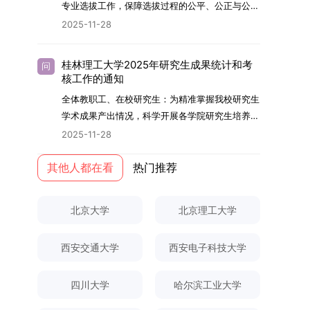
够担当民族复兴大任的高素质人才。（一）强化思
专业选拔工作，保障选拔过程的公平、公正与公
用成果分级方案》认定）；②作为主要完成人获
文选题为《加入合作社对茶农绿色生产行为的影响
的，将获发上海交通大学博士研究生毕业证书并授
想政治教育与导师队伍建设学校以党建引领为核
开，依据《海南大学普通本科学生自主选择专业管
得省部级二等奖及以上科研成果奖励（以证书为
2025-11-28
研究》，该研究立足于茶农生产经营实际，围
予博士学位。四、项目特色与支持条件（一）高水
心，将思想政治教育贯穿研究生培养全过程。通过
理办法》（海大党政办[2024]54号）及《关于做
准），其中一等奖要求排名前五，二等奖要求排名
绕“认知—采纳—转型—收益”这一主线，深入剖析
平科研平台学生可参与国家重大科研项目，接触材
修订导师立德树人职责实施细则，明确导师在研究
好2025-2026学年第1学期自主选择专业选拔考核
前三。（二）网上报名及缴费报名及缴费统一在网
合作社及其利益联结机制对茶农采纳绿色生产技术
料领域大科学装置与人工智能辅助研发平台，获得
桂林理工大学2025年研究生成果统计和考
问
生成长中的关键角色，推动形成以德为先、科研报
准备工作的通知》（海大本[2025]17号）两份核
上进行，时间为2025年11月27日上午9:00至
核工作的通知
行为的影响路径，不仅深化了合作社推动农业绿色
前沿科研训练条件。（二）优质导师资源由包括院
国的育人氛围。在加强学术规范和学风建设方面，
心文件精神，结合我院学科建设特点与教学管理实
2025年12月17日晚上10:00。考生须提前认真阅
转型的理论认识，也促进了农业经济学与生态学相
士在内的资深科研人员组成导师团队，提供高水平
全体教职工、在校研究生：为精准掌握我校研究生
学校持续开展学术诚信教育，营造风清气正的学术
际情况，特制定本实施方案。一、组建选拔工作专
读学校及学院发布的招生章程、简章及专业目录，
关研究的交叉融合，为促进茶农增收、服务双碳目
学术指导，并支持参与国际化学术交流。（三）优
学术成果产出情况，科学开展各学院研究生培养质
环境。（二）完善“五育并举”育人机制学校系统推
项领导小组为统筹推进自主选择专业选拔全流程工
按规定完成报名及缴费。逾期未完成视为自动放
标实现以及全面推进乡村振兴战略提供了有益参
厚奖助待遇提供具有竞争力的助研津贴与生活补
量评估工作，进一步推进研究生成果管理的规范
进德育、智育、体育、美育和劳育有机融合，构建
2025-11-28
作，确保各项环节有序落地，学院专门成立选拔工
弃。（三）申请材料提交符合报考条件的考生，需
考。二、答辩过程与主要内容（一）论文主要内容
助，保障学生潜心学业与研究。（四）畅通发展渠
化、制度化与信息化建设，现就2025年度研究生
全面发展的育人体系。通过课程教学、科研训练、
作领导小组。二、明确报名准入条件本次自主选择
下载并填写《博士入学申请材料自查表》，按要求
与框架文枚博士的论文聚焦茶农参与合作社这一现
道在培养过程中表现优异者，毕业后可优先获得苏
成果统计、审核及考核相关事宜通知如下：一、成
其他人都在看
热门推荐
社会实践等多种途径，提升研究生的综合素质，培
专业选拔的报名对象限定为2025级全日制普通本
整理申请材料，确保材料齐全、顺序正确。所有纸
实背景，系统梳理了“认知—采纳—转型—收益”的
州实验室的工作推荐机会。五、申请条件与报名流
果统计范畴及填报规范本次成果统计对象为我校全
养具有创新精神、实践能力和社会责任感的时代新
科在读学生，第二学士学位学生不在本次选拔范围
质申请材料及自查表须于2025年12月22日上午
作用链条，重点探讨了不同利益联结模式如何影响
程（一）基本申请条件不同选拔方式的申请者需满
体博士、硕士研究生，统计时限为2025年11月30
人。二、优化招生与学科结构，服务国家战略需求
内。同时需特别说明的是，在高考招生环节中，国
10:00前寄达经济学院研究生招生办公室。重要提
北京大学
北京理工大学
茶农的绿色生产决策，揭示了合作社在引导农业生
足相应规定：本科直博生须符合上海交通大学推荐
日前正式取得的各类学术成果。成果涵盖正式刊发
西南林业大学主动对接国家重大战略和区域发展需
家或学校已明确标注不得转专业的本科学生，不具
示：材料送达时间以签收时间为准，逾期不予受
产方式绿色转型中的内在机制。（二）答辩过程回
免试研究生相关要求。硕博连读与申请-考核制申
的学术论文、获得的科研奖励、已授权或在申的专
要，不断优化学科布局与招生机制，提升研究生教
备参与本次选拔考核的资格。三、确定选拔考核方
理；建议选择可靠快递方式邮寄；请严格对照材料
顾在答辩陈述环节，文枚就研究背景、分析框架、
请者应满足当年度上海交通大学博士研究生招生的
西安交通大学
西安电子科技大学
利、正式出版的专著、学科竞赛获奖证书及参与国
育服务经济社会发展的能力。目前，学校拥有4个
式本次自主选择专业选拔考核采用“初试+复试”的
清单顺序整理提交。材料不全、不符合要求或存在
核心内容以及创新之处进行了系统汇报。答辩委员
基本条件及各学院补充规定。（二）报名方式所有
内外学术交流活动的相关证明等。所有在校研究生
一级学科博士点、1个博士专业学位点，以及17个
两级考核模式，其中初试由学校教务处统一部署组
弄虚作假者，资格审查将不予通过。所有提交材料
会各位专家本着严谨求实的学术态度，从理论支
申请人须提前与意向导师沟通确认招生意向，并在
须登录桂林理工大学研究生教育综合管理信息系
一级学科硕士点和17个硕士专业学位点。“十四
四川大学
哈尔滨工业大学
织，复试环节则由我院自主负责实施，具体安排如
不予退还。考生须对报名信息的真实性和准确性负
撑、研究方法、数据论证以及逻辑结构等多个维度
达成一致后进行网上报名：本科直博生须按规定时
统，在指定功能模块完成成果信息录入，并上传相
五”期间，学校研究生规模实现显著增长，博士研
下：（一）学校统一初试安排初试的具体考试时
责，报名信息一经确认提交，不得修改。如确需修