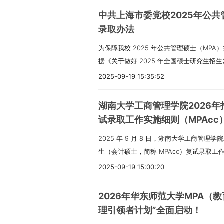
总招生计划及各专业发展需求，明确具体招
养回归工程本质，复合交叉对接产业需求，
中共上海市委党校2025年公共
道及时对外公布。二、复试原则坚持 “按需
动科教协同” 的办学理念，以 “技术应用创新
录取办法
滥” 的基本准则，严格执行相关政策规定，
心，致力于为行业输送高端工程领军人才与具
为保障我校 2025 年公共管理硕士（MP
公平公正、平稳有序开展，切实保障选拔质
年 9 月 27 日，学院成功入选全国首批 
据《关于做好 2025 年全国硕士研究生招
生工作领导小组，在学校研究生招生工作领
程人才培养的新征程。学院办学地点为：浙江
〔2025〕4 号）与《2025 年上海市
录取工作，具体职责包括：（一）制定复试
二、招生项目及领域介绍1. 卓越培养项目
2025-09-19 15:35:52
考院社考〔2025〕4 号）文件精神，结合
法；（二）遴选复试工作人员并开展专项培
项目，是学校面向国家重大战略需求、对标
复试原则与实施方式1.1 复试原则：全程严格
展招生政策宣传，解答考生疑问；（四）组
设对高层次工程技术创新人才的迫切需求而
湖南大学工商管理学院2026
确保每环节无偏私、无违规；对任何违反招
障实际操作顺畅；（五）统筹落实复试组织
合、科教融合，提升工程专业学位研究生培
试录取工作实施细则（MPAcc
查处，坚决维护招生工作的严肃性与公正性。
审查复试考生名单与拟录取考生名单，确保
三大原则：（1）服务国家战略：针对国家
2025 年 9 月 8 日，湖南大学工商管理学
具体复试地点、报到时间及相关注意事项，
公开，按规定公示相关内容；（八）处置复
“高精尖缺” 人才，精准设计项目培养方案
生（会计硕士，简称 MPAcc）复试录取
生。2.组织领导体系为确保复试录取工作
案。四、复试组织形式及时间安排（一）复试
复合交叉：围绕国家战略、新兴产业及重大
申请流程等内容进行详细说明，具体如下：一、
架构，明确各主体职责：2.1 领导机构2.1
代码 125300）：采用现场复试形式，包
多领域创新人才组建攻关团队，打造跨学科
2025-09-19 15:00:20
势介绍湖南大学工商管理学院拥有两大核心学
作的统筹领导与整体管理职责，组长由常务
业（专业代码 120201）：采用网络远程
融合：以导师团队承接的产业界研发项目为
程，学科实力雄厚。在学位授予方面，学院设
组员包含研究生部主任及各学位点负责人，
进行考查。（二）各专业复试具体安排1. 会
用，推动人才培养供给侧与产业需求侧精准
2026年华东师范大学MPA（
首批会计专业博士点，配备 2 个博士后科
2.1.2 突发事件应急管理领导小组：专门
125300）（1）缴费与资格审查：考生需在 3 月 2
心、研究生联合培养基地，让行业优质企业
理引领者计划”全面启动！
（MBA）、高级工商管理硕士（EMBA）、
疾病、设备故障等），组长为分管校领导，
期间完成复试缴费与资格审查，未在此时间
实践创新能力与职业发展潜力。2. 工业工