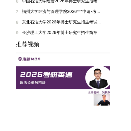
间初步定于2026年1月6日（星期二）下午，具体
中国石油大学经管2026年博士研究生报考通知
6
复试成绩按百分制计算，笔试与面试成绩各占
入实验室科研阶段后，由苏州实验室统筹安排住
在国内核心期刊发表的论文：需上传论文全文扫描
快布局新兴交叉学科，推动学科专业体系动态优
时段划分如下：（1）笔试时段：14:30—15:30，
50%，计算公式为：复试成绩 = (笔试成绩 + 面试
宿。（四）未尽事宜参照上海交通大学2026年博
福州大学经济与管理学院2026年“申请-考核”制招收攻读博士学位研究生相关要求
7
件；3. 已收到正式录用通知但尚未刊发的论文：
化。（三）深化科教融合与协同育人学校与高水平
时长60分钟；（2）面试时段：15:50—17:50，时
成绩) ÷ 2。复试成绩低于60分者不予录取。同等
士研究生招生章程及相关细则执行。相关推荐：上
需提交包含明确卷期号的录用通知原件及论文录用
科研机构共建联合培养平台，打破传统院系壁垒，
长120分钟。若因报名人数调整或其他特殊情况需
东北石油大学2026年博士研究生招生考试实施细则
8
学力考生复试期间须加试两门本专业硕士学位主干
海市复旦大学MBA 华东理工大学MBA 浙江省
稿。（二）科研奖励、专利及专著登记细则科研奖
促进科研资源与人才培养深度融合，提升研究生的
变更时间，学院将通过官方渠道提前通知所有考
课程，考试形式为笔试，具体科目见复试通知。4.
浙江工业大学MBA
长沙理工大学2026年博士研究生招生简章
9
励与专著（含软件著作权、学术专著）需已正式获
科研创新能力与实践能力。三、深化培养模式改
生。3. 复试地点安排本次复试的举办地点为海南
思想政治与品德考核复试期间将同步进行思想政治
得或出版，专利成果可包括处于申请中、已受理及
革，提升研究生教育质量西南林业大学将教育、科
大学观澜湖校区。考虑到最终报名人数可能影响考
推荐视频
素质和品德考核，重点考察考生的政治态度、道德
已授权三种状态。研究生需通过系统“科研成果信
技、人才协同发展的理念贯穿研究生培养全过程，
场设置，具体的笔试教室与面试房间将在报名结束
品质、诚信状况、遵纪守法表现等。拟录取名单确
息维护”菜单进行填报，每一项成果对应的所有证
着力提升人才自主培养质量。学校实行学术学位与
后，通过学院官网或班级通知等方式另行公布，请
定后，学院将向考生所在单位调取人事档案及现实
明材料均需整合为单个PDF文件上传。各类成果附
专业学位研究生分类培养，优化前者课程体系的理
考生密切关注。4. 综合成绩核算与录取规则考生
表现材料进行复核。考核不合格者不予录取。四、
件材料要求如下：1. 科研奖励及竞赛获奖：仅限省
论深度，强化后者课程的应用性与实践性。在产教
的最终综合成绩采用“初试+复试”加权计算方式，
录取办法1.考生总成绩由材料评议成绩和复试成绩
部级及以上级别奖励，需上传包含获奖者姓名的荣
融合方面，学校出台《科技小院管理办法》《研究
其中学校统一初试成绩占比50%，学院复试总成绩
加权得出，具体计算公式为：总成绩 = 材料评议
誉证书或奖状彩色扫描件；2. 学术专著：需上传
生联合培养基地建设管理办法》等文件，明确产学
占比50%。综合成绩核算完成后，将按分数从高到
成绩 × 50% + 复试成绩 × 50%。2.录取工作坚
封面、编者信息页、目录及封底的完整扫描件；3.
研一体化培养定位。目前已建成8个省级科技小
低进行排序，需要特别注意的是，初试成绩未达到
持“全面衡量、择优录取、保证质量、宁缺毋滥”原
国家授权专利：包括发明专利、实用新型专利、外
院，其中2个获省级专项资金支持。专业学位案例
及格线的考生，将不纳入排名范围。录取工作将严
则，根据招生计划、考生总成绩、思想政治表现及
观设计专利，需上传专利受理通知书及授权证书的
库建设成效显著，1个项目入选教育部主题案例
格按照学院自主选择专业的计划名额，从排名靠前
身心健康状况等因素确定拟录取名单。3.拟录取考
彩色扫描件。（三）学科竞赛登记细则仅统计研究
库，“十四五”以来获批省级案例库项目70余项、省
的考生中依次录取。若出现综合成绩相同的情况，
生须在规定时间内提交符合要求的体检报告（二级
生作为竞赛团队负责人，参与学科竞赛（文艺、体
级优质课程近50门。2025年，学校专项投入60余
将按以下顺序进行成绩比对，确定最终录取名次：
甲等及以上医院或四川大学校医院出具），体检标
育类竞赛除外）并获得省部级三等奖及以上奖励的
万元设立研究生科研创新基金，支持学生开展前沿
第一步比对初试科目中“高等数学B”的成绩，成绩
准按教育部及学校相关规定执行。4.拟录取名单经
成果，研究生需在系统“学科竞赛信息维护”菜单完