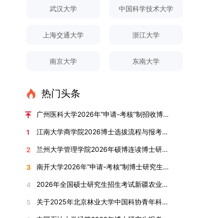
对论文展开评议，在肯定论文质量的同时，也提出
间登录国家推荐免试服务系统完成志愿填报。硕博
关证明材料的PDF版本，相关审核人员将通过系统
究生规模增长达211%。在招生宣传方面，学校构
间、考试科目、考场分布及相关要求，以《关于做
武汉大学
中国科学技术大学
改，须在报名截止前重新填报。三、选拔与录取1.
了若干修改建议，并就如何进一步聚焦关键科学问
连读与申请-考核制考生需登录上海交通大学研招
进行线上审核。（一）学术论文登记细则学术论文
建了“网络宣传+AI智能咨询+现场答疑”三位一体的
好2025-2026学年第1学期自主选择专业选拔考核
资格审查学院将依据网上报名信息及寄达的申请材
题、加强理论阐释深度等方面给予了指导。三、答
网报名系统，选择“国家实验室联培专项”，并选定
包含期刊论文与会议论文两类，研究生需在系
招生宣传平台，持续推进招生模式改革。2024年
准备工作的通知》（海大本[2025]17号）文件中
料进行资格审查，核实考生报考资格、材料完整性
上海交通大学
浙江大学
辩结果与培养意义（一）答辩结果经答辩委员会充
名录内交大导师。（三）报名时间节点本科直博生
统“论文发表信息维护”板块完成信息填报。该板块
起全面推行“申请-考核”制博士招生，2025年进一
的明确规定为准，考生可随时关注学校教务处发布
及缴费情况。审查结果预计于2025年12月下旬在
分讨论、集体评议及无记名投票，一致认为文枚的
报名以学校通知为准；硕博连读与申请-考核制设
中标注为红色的字段为必填项，填报时须确保信息
步拓展“直博”“硕博连读”等多元招生渠道。在学科
的官方信息。（二）学院自主复试安排复试是衡量
学院网站公布。2.材料评议学院将组织专家组对通
博士学位论文研究思路清晰、内容充实、调研扎
两批报名，第一批截止时间为2025年12月15日，
南京大学
东南大学
真实准确、完整规范，若出现空项或错填情况，将
专业调整方面，学校实施存量专业优化行动，压缩
考生综合能力与专业适配度的关键环节，我院将从
过资格审查的考生材料进行评议并打分，满分为
实、写作规范、结论可靠，且已完成足量研究工
第二批为2026年3月15日至4月20日，具体时间以
直接导致审核不通过。论文统计遵循以下原则：对
或撤销生源不足专业，将非全日制招生计划向需求
考核方式、时间、地点等多方面做好细致安排，确
100分。评议结果预计于2026年1月中上旬公布。
作，符合博士学位授予要求，同意通过博士学位论
报考学院通知为准。（四）材料提交申请人须按学
于SCI、EI、ISTP、CSCD、CSSCI、A刊、B刊等
旺盛的学科倾斜；同时加快推进急需学科专业建
保考核结果客观准确。1. 复试考核构成复试成绩由
学院将根据材料评议成绩及招生计划，确定进入复
热门头条
文答辩。文枚由张连刚教授指导完成学业，其答辩
校及报考学院要求，如实提交全部申请材料并完成
高水平论文，仅统计以桂林理工大学为第一署名单
设，陆续开展“生物与医药”“低空技术与工程”等新
笔试与面试两部分组成，具体占比为：笔试成绩占
试的考生名单。同等学力报考者须参加学校统一组
通过标志着西南林业大学农林经济管理专业诞生首
线上报名程序。六、考核与录取考核工作由上海交
位，且研究生为第一作者，或导师为第一作者、研
兴专业招生。学校还深化科教融合，单列专项招生
复试总成绩的40%，面试成绩占复试总成绩的
广州医科大学2026年“申请-考核”制招收博士研究生报考公告
织的政治理论考试，具体时间地点另行通知，成绩
位博士毕业生。待学校学位评定委员会审议通过
通大学相关学院与苏州实验室联合组织，具体考核
究生为第二作者的论文；在Nature、Science、
计划，与中国科学院昆明植物研究所、西双版纳热
60%。（1）笔试：以英语能力测试为核心，重点
合格线为60分。非同等学力考生无需参加。3.复
后，她也将成为云南省该专业首位获得博士学位的
形式、内容及流程以学院后续公布的方案为准。录
江南大学商学院2026博士选拔流程与报考条件汇总
1
Cell三大顶刊及其子刊发表的论文，不受作者排名
带植物园等科研机构开展联合培养，探索跨学科、
考查考生的英语阅读理解、书面写作及英汉互译能
试安排复试环节将对考生的思想品德、专业素养、
研究生。（二）学科建设意义此次博士论文答辩的
取时将对考生进行全面考察，学术能力与思想品德
限制，只要署名单位包含桂林理工大学均纳入统计
跨机构的研究生培养新机制。（一）推进招生制度
力，全面评估其英语综合应用水平。（2）面试：
兰州大学管理学院2026年硕博连读博士研究生招生“申请-考核”实施方案
2
外语能力、创新意识及综合素质进行全面考察。复
顺利完成，是学院在农林经济管理博士研究生培养
并重，报名及考核期间有违规或学术不端行为者将
范围。其中，被SCI、EI、ISTP收录的论文，需额
改革与生源质量提升学校建立多元化招生宣传与咨
采用综合面试形式，考核内容涵盖中英文自我介
试分为笔试与面试两部分：笔试科目为“经济学综
方面取得的重要进展，反映了该学位点建设已初见
按有关规定处理。七、其他事项（一）入学时间预
南开大学2026年“申请-考核”制博士研究生招生录取工作实施细则
3
外提供检索证明，论文全文与检索证明须合并为单
询平台，提升生源质量。推行“申请-考核”制博士
绍、综合素养评估（包括逻辑思维、沟通表达、应
合”，适用于理论经济学与应用经济学各专业，形
成效。这一成果不仅体现了学科建设的新突破，也
计为2026年春季或秋季学期。（二）费用与奖助
个PDF文件上传。不同类型论文需提交的附件材料
招生，并拓展直博与硕博连读渠道，增强招生方式
变能力等）以及专业认知程度（包括对目标专业的
2026年全国硕士研究生招生考试新疆农业大学报考点网上确认公告
4
式为闭卷，时长为3小时，满分100分。面试环节
为未来农林经济管理学科的持续发展、学术交流与
学费标准按上海交通大学相关规定执行；学生在读
如下：1. 被SCI、EI、ISTP、SSCI、A&HCI来源期
的灵活性与针对性。（二）优化学科专业布局通过
了解、学习规划等），全方位判断考生是否具备进
要求考生准备10—15分钟的PPT报告，内容应涵盖
合作注入了新的活力。
期间享受学校与实验室共同提供的奖助学金待遇。
关于2025年北京林业大学中国科协青年科技人才培育工程博士生推荐工作的通知
5
刊收录的论文：需按“检索证明（如有）+分区报告
撤销合并低效专业、加强社会急需学科建设，学校
入目标专业学习的潜力。2. 复试时间安排复试时
个人科研经历、研究成果及博士阶段研究设想等。
（三）住宿安排课程学习阶段由学校协调住宿；进
（如有）+论文全文（必备）”的顺序合并材料；2.
不断优化学科结构。面向国家战略和产业需求，加