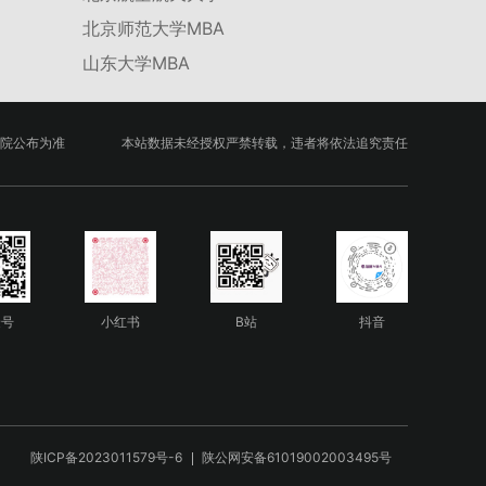
北京师范大学MBA
山东大学MBA
院公布为准
本站数据未经授权严禁转载，违者将依法追究责任
众号
小红书
B站
抖音
陕ICP备2023011579号-6
陕公网安备61019002003495号