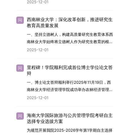
2026年，学院博士研究生招生全面实行“申请-考
2025-12-01
究与技术开发工作的未来领军人才。二、招生安排
核”机制。本年度计划招收博士研究生27名，具体
（一）招生学科范围涵盖材料科学与工程
导师招生计划详见学院官网发布的《四川大学经济
（0805）、化学（0703）、电子科学与技术
西南林业大学：深化改革创新，推进研究生
问
学院2026年博士生招生专业目录》。实际录取人
教育高质量发展
（0809）、材料与化工（0856）、机械
数将根据国家最终下达的招生计划及考生报名情况
（0855）、电子信息（0854）等相关专业。
一、坚持立德树人，构建高质量研究生教育体系西
进行适当调整。除国家专项计划外，我院招收定向
（二）招生名额2026年度具体招生规模以国家最
南林业大学始终将立德树人作为研究生教育的根本
就业考生的比例原则上不超过总计划的5%。全日
终下达计划为准，首批拟招收联合培养博士生16
任务，积极响应“教育强国，研究生教育何为”的时
2025-12-01
制定向就业考生在基本修业年限内须全脱产在校学
名。具体招生院系及导师信息请见相关名录。
代命题。学校全面贯彻党的教育方针，以高质量党
习。二、报考流程（一）报名资格1.申请人应拥护
（三）选拔途径共设置三种选拔方式，包括本科直
建引领研究生思想政治教育，修订并印发了《研究
中国共产党的领导，品德良好，遵纪守法，身心健
里程碑！学院顺利完成首位博士学位论文答
问
博、硕博连读与申请-考核制，将根据考生综合素
生导师立德树人职责实施细则（2025年修
辩
康，并满足《四川大学2026年博士研究生招生章
质择优录取。（四）培养类别全部为全日制非定向
订）》，推动导师发挥示范作用，引导学生树立德
程》中列出的各项基本条件。2.具备较强的科研能
一、博士论文答辩顺利举行2025年11月19日，西
就业博士研究生。三、培养模式与学位管理（一）
才兼备、科技报国的远大志向，增强社会责任感和
力，并展现出良好的科研发展潜力。3.提交两份由
南林业大学经济管理学院成功举办农林经济管理专
学籍管理联合培养学生学籍隶属于上海交通大学，
人文关怀，促进个人成长与国家战略需求深度融
正高级职称专家亲笔书写的推荐信，专业领域需与
业首届博士研究生学位论文答辩会。答辩地点设于
基本修业年限按该校研究生学籍管理办法执行。
2025-12-01
合。同时，学校制定《关于进一步加强研究生教育
报考专业相关，其中一份必须由报考导师出具。4.
学院303会议室，博士生文枚就其博士学位论文进
（二）培养阶段划分培养过程分为两个主要阶段：
管理工作的实施意见》，强化学风建设，深化科研
以同等学力身份报考者，其科研成果须同时符合以
行了汇报与答辩。答辩委员会由多位知名专家组
第一阶段于上海交通大学完成课程学习；第二阶段
诚信与学术道德教育，弘扬科学精神。学校坚
海南大学国际旅游与公共管理学院考研自主
问
下两项要求：①以第一作者身份在报考学科领域
成。北京林业大学陈建成教授担任主席，委员包括
进入苏州实验室，依托其重大科研任务开展课题研
选择专业选拔方案
持“五育并举”育人理念，通过德育铸魂、智育启
内发表期刊文章，其中至少1篇为A级、1篇为B级
云南财经大学熊德平教授、杨增雄教授、李亚波教
究与学位论文工作。（三）学历学位授予学生在规
智、体育强身、美育润心、劳育践行，全面培养能
为规范开展我院2025-2026学年第1学期自主选择
（期刊等级依据《四川大学哲学社会科学期刊与应
授，以及昆明理工大学冯朝睿教授。文枚的博士论
定年限内达到上海交通大学毕业及学位授予要求