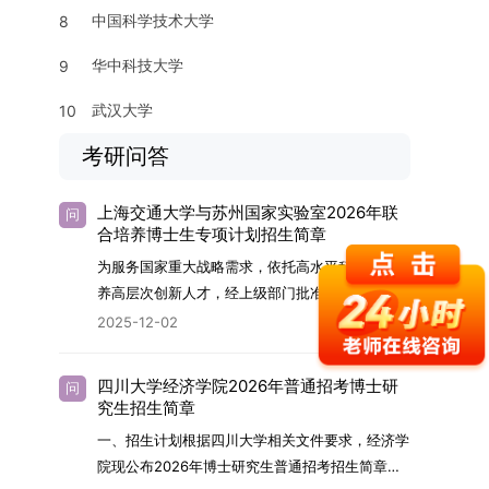
中国科学技术大学
8
华中科技大学
9
武汉大学
10
考研问答
上海交通大学与苏州国家实验室2026年联
问
合培养博士生专项计划招生简章
为服务国家重大战略需求，依托高水平科研平台培
养高层次创新人才，经上级部门批准，苏州实验室
（全称“苏州国家实验室”）与上海交通大学将于
2025-12-02
2026年继续合作开展博士研究生联合培养工作。
该项目旨在选拔优秀学子，在材料及相关前沿交叉
四川大学经济学院2026年普通招考博士研
问
学科领域进行深度培养。相关招生政策及安排说明
究生招生简章
如下。一、培养定位本项目致力于面向国家战略发
一、招生计划根据四川大学相关文件要求，经济学
展方向，培育具备科学家素养、创新精神与科研能
院现公布2026年博士研究生普通招考招生简章。
力，系统掌握学科前沿知识，能胜任高水平科学研