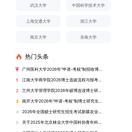
对论文展开评议，在肯定论文质量的同时，也提出
间登录国家推荐免试服务系统完成志愿填报。硕博
关证明材料的PDF版本，相关审核人员将通过系统
究生规模增长达211%。在招生宣传方面，学校构
间、考试科目、考场分布及相关要求，以《关于做
武汉大学
中国科学技术大学
改，须在报名截止前重新填报。三、选拔与录取1.
了若干修改建议，并就如何进一步聚焦关键科学问
连读与申请-考核制考生需登录上海交通大学研招
进行线上审核。（一）学术论文登记细则学术论文
建了“网络宣传+AI智能咨询+现场答疑”三位一体的
好2025-2026学年第1学期自主选择专业选拔考核
资格审查学院将依据网上报名信息及寄达的申请材
题、加强理论阐释深度等方面给予了指导。三、答
网报名系统，选择“国家实验室联培专项”，并选定
包含期刊论文与会议论文两类，研究生需在系
招生宣传平台，持续推进招生模式改革。2024年
准备工作的通知》（海大本[2025]17号）文件中
料进行资格审查，核实考生报考资格、材料完整性
上海交通大学
浙江大学
辩结果与培养意义（一）答辩结果经答辩委员会充
名录内交大导师。（三）报名时间节点本科直博生
统“论文发表信息维护”板块完成信息填报。该板块
起全面推行“申请-考核”制博士招生，2025年进一
的明确规定为准，考生可随时关注学校教务处发布
及缴费情况。审查结果预计于2025年12月下旬在
分讨论、集体评议及无记名投票，一致认为文枚的
报名以学校通知为准；硕博连读与申请-考核制设
中标注为红色的字段为必填项，填报时须确保信息
步拓展“直博”“硕博连读”等多元招生渠道。在学科
的官方信息。（二）学院自主复试安排复试是衡量
学院网站公布。2.材料评议学院将组织专家组对通
博士学位论文研究思路清晰、内容充实、调研扎
两批报名，第一批截止时间为2025年12月15日，
南京大学
东南大学
真实准确、完整规范，若出现空项或错填情况，将
专业调整方面，学校实施存量专业优化行动，压缩
考生综合能力与专业适配度的关键环节，我院将从
过资格审查的考生材料进行评议并打分，满分为
实、写作规范、结论可靠，且已完成足量研究工
第二批为2026年3月15日至4月20日，具体时间以
直接导致审核不通过。论文统计遵循以下原则：对
或撤销生源不足专业，将非全日制招生计划向需求
考核方式、时间、地点等多方面做好细致安排，确
100分。评议结果预计于2026年1月中上旬公布。
作，符合博士学位授予要求，同意通过博士学位论
报考学院通知为准。（四）材料提交申请人须按学
于SCI、EI、ISTP、CSCD、CSSCI、A刊、B刊等
旺盛的学科倾斜；同时加快推进急需学科专业建
保考核结果客观准确。1. 复试考核构成复试成绩由
学院将根据材料评议成绩及招生计划，确定进入复
热门头条
文答辩。文枚由张连刚教授指导完成学业，其答辩
校及报考学院要求，如实提交全部申请材料并完成
高水平论文，仅统计以桂林理工大学为第一署名单
设，陆续开展“生物与医药”“低空技术与工程”等新
笔试与面试两部分组成，具体占比为：笔试成绩占
试的考生名单。同等学力报考者须参加学校统一组
通过标志着西南林业大学农林经济管理专业诞生首
线上报名程序。六、考核与录取考核工作由上海交
位，且研究生为第一作者，或导师为第一作者、研
兴专业招生。学校还深化科教融合，单列专项招生
复试总成绩的40%，面试成绩占复试总成绩的
广州医科大学2026年“申请-考核”制招收博士研究生报考公告
织的政治理论考试，具体时间地点另行通知，成绩
位博士毕业生。待学校学位评定委员会审议通过
通大学相关学院与苏州实验室联合组织，具体考核
究生为第二作者的论文；在Nature、Science、
计划，与中国科学院昆明植物研究所、西双版纳热
60%。（1）笔试：以英语能力测试为核心，重点
合格线为60分。非同等学力考生无需参加。3.复
后，她也将成为云南省该专业首位获得博士学位的
形式、内容及流程以学院后续公布的方案为准。录
江南大学商学院2026博士选拔流程与报考条件汇总
1
Cell三大顶刊及其子刊发表的论文，不受作者排名
带植物园等科研机构开展联合培养，探索跨学科、
考查考生的英语阅读理解、书面写作及英汉互译能
试安排复试环节将对考生的思想品德、专业素养、
研究生。（二）学科建设意义此次博士论文答辩的
取时将对考生进行全面考察，学术能力与思想品德
限制，只要署名单位包含桂林理工大学均纳入统计
跨机构的研究生培养新机制。（一）推进招生制度
力，全面评估其英语综合应用水平。（2）面试：
兰州大学管理学院2026年硕博连读博士研究生招生“申请-考核”实施方案
2
外语能力、创新意识及综合素质进行全面考察。复
顺利完成，是学院在农林经济管理博士研究生培养
并重，报名及考核期间有违规或学术不端行为者将
范围。其中，被SCI、EI、ISTP收录的论文，需额
改革与生源质量提升学校建立多元化招生宣传与咨
采用综合面试形式，考核内容涵盖中英文自我介
试分为笔试与面试两部分：笔试科目为“经济学综
方面取得的重要进展，反映了该学位点建设已初见
按有关规定处理。七、其他事项（一）入学时间预
南开大学2026年“申请-考核”制博士研究生招生录取工作实施细则
3
外提供检索证明，论文全文与检索证明须合并为单
询平台，提升生源质量。推行“申请-考核”制博士
绍、综合素养评估（包括逻辑思维、沟通表达、应
合”，适用于理论经济学与应用经济学各专业，形
成效。这一成果不仅体现了学科建设的新突破，也
计为2026年春季或秋季学期。（二）费用与奖助
个PDF文件上传。不同类型论文需提交的附件材料
招生，并拓展直博与硕博连读渠道，增强招生方式
变能力等）以及专业认知程度（包括对目标专业的
2026年全国硕士研究生招生考试新疆农业大学报考点网上确认公告
4
式为闭卷，时长为3小时，满分100分。面试环节
为未来农林经济管理学科的持续发展、学术交流与
学费标准按上海交通大学相关规定执行；学生在读
如下：1. 被SCI、EI、ISTP、SSCI、A&HCI来源期
的灵活性与针对性。（二）优化学科专业布局通过
了解、学习规划等），全方位判断考生是否具备进
要求考生准备10—15分钟的PPT报告，内容应涵盖
合作注入了新的活力。
期间享受学校与实验室共同提供的奖助学金待遇。
关于2025年北京林业大学中国科协青年科技人才培育工程博士生推荐工作的通知
5
刊收录的论文：需按“检索证明（如有）+分区报告
撤销合并低效专业、加强社会急需学科建设，学校
入目标专业学习的潜力。2. 复试时间安排复试时
个人科研经历、研究成果及博士阶段研究设想等。
（三）住宿安排课程学习阶段由学校协调住宿；进
（如有）+论文全文（必备）”的顺序合并材料；2.
不断优化学科结构。面向国家战略和产业需求，加