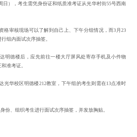
3日（周日），考生需凭身份证和纸质准考证从光华村街55号西南
。
考生在资格审核现场可以了解到自己上、下午分组情况，而3月23
进行组内面试次序抽签。
考生到达明德楼后，应先前往一楼大厅屏风处寄存手机及小件物
证和准考证。
到达光华校区明德楼212教室，下午组的考生则需在13点准时
生身份、组织考生进行面试次序抽签，并发放胸贴。