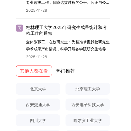
够担当民族复兴大任的高素质人才。（一）强化思
专业选拔工作，保障选拔过程的公平、公正与公
用成果分级方案》认定）；②作为主要完成人获
文选题为《加入合作社对茶农绿色生产行为的影响
的，将获发上海交通大学博士研究生毕业证书并授
想政治教育与导师队伍建设学校以党建引领为核
开，依据《海南大学普通本科学生自主选择专业管
得省部级二等奖及以上科研成果奖励（以证书为
2025-11-28
研究》，该研究立足于茶农生产经营实际，围
予博士学位。四、项目特色与支持条件（一）高水
心，将思想政治教育贯穿研究生培养全过程。通过
理办法》（海大党政办[2024]54号）及《关于做
准），其中一等奖要求排名前五，二等奖要求排名
绕“认知—采纳—转型—收益”这一主线，深入剖析
平科研平台学生可参与国家重大科研项目，接触材
修订导师立德树人职责实施细则，明确导师在研究
好2025-2026学年第1学期自主选择专业选拔考核
前三。（二）网上报名及缴费报名及缴费统一在网
合作社及其利益联结机制对茶农采纳绿色生产技术
料领域大科学装置与人工智能辅助研发平台，获得
桂林理工大学2025年研究生成果统计和考
问
生成长中的关键角色，推动形成以德为先、科研报
准备工作的通知》（海大本[2025]17号）两份核
上进行，时间为2025年11月27日上午9:00至
核工作的通知
行为的影响路径，不仅深化了合作社推动农业绿色
前沿科研训练条件。（二）优质导师资源由包括院
国的育人氛围。在加强学术规范和学风建设方面，
心文件精神，结合我院学科建设特点与教学管理实
2025年12月17日晚上10:00。考生须提前认真阅
转型的理论认识，也促进了农业经济学与生态学相
士在内的资深科研人员组成导师团队，提供高水平
全体教职工、在校研究生：为精准掌握我校研究生
学校持续开展学术诚信教育，营造风清气正的学术
际情况，特制定本实施方案。一、组建选拔工作专
读学校及学院发布的招生章程、简章及专业目录，
关研究的交叉融合，为促进茶农增收、服务双碳目
学术指导，并支持参与国际化学术交流。（三）优
学术成果产出情况，科学开展各学院研究生培养质
环境。（二）完善“五育并举”育人机制学校系统推
项领导小组为统筹推进自主选择专业选拔全流程工
按规定完成报名及缴费。逾期未完成视为自动放
标实现以及全面推进乡村振兴战略提供了有益参
厚奖助待遇提供具有竞争力的助研津贴与生活补
量评估工作，进一步推进研究生成果管理的规范
进德育、智育、体育、美育和劳育有机融合，构建
2025-11-28
作，确保各项环节有序落地，学院专门成立选拔工
弃。（三）申请材料提交符合报考条件的考生，需
考。二、答辩过程与主要内容（一）论文主要内容
助，保障学生潜心学业与研究。（四）畅通发展渠
化、制度化与信息化建设，现就2025年度研究生
全面发展的育人体系。通过课程教学、科研训练、
作领导小组。二、明确报名准入条件本次自主选择
下载并填写《博士入学申请材料自查表》，按要求
与框架文枚博士的论文聚焦茶农参与合作社这一现
道在培养过程中表现优异者，毕业后可优先获得苏
成果统计、审核及考核相关事宜通知如下：一、成
其他人都在看
热门推荐
社会实践等多种途径，提升研究生的综合素质，培
专业选拔的报名对象限定为2025级全日制普通本
整理申请材料，确保材料齐全、顺序正确。所有纸
实背景，系统梳理了“认知—采纳—转型—收益”的
州实验室的工作推荐机会。五、申请条件与报名流
果统计范畴及填报规范本次成果统计对象为我校全
养具有创新精神、实践能力和社会责任感的时代新
科在读学生，第二学士学位学生不在本次选拔范围
质申请材料及自查表须于2025年12月22日上午
作用链条，重点探讨了不同利益联结模式如何影响
程（一）基本申请条件不同选拔方式的申请者需满
体博士、硕士研究生，统计时限为2025年11月30
人。二、优化招生与学科结构，服务国家战略需求
内。同时需特别说明的是，在高考招生环节中，国
10:00前寄达经济学院研究生招生办公室。重要提
北京大学
北京理工大学
茶农的绿色生产决策，揭示了合作社在引导农业生
足相应规定：本科直博生须符合上海交通大学推荐
日前正式取得的各类学术成果。成果涵盖正式刊发
西南林业大学主动对接国家重大战略和区域发展需
家或学校已明确标注不得转专业的本科学生，不具
示：材料送达时间以签收时间为准，逾期不予受
产方式绿色转型中的内在机制。（二）答辩过程回
免试研究生相关要求。硕博连读与申请-考核制申
的学术论文、获得的科研奖励、已授权或在申的专
要，不断优化学科布局与招生机制，提升研究生教
备参与本次选拔考核的资格。三、确定选拔考核方
理；建议选择可靠快递方式邮寄；请严格对照材料
顾在答辩陈述环节，文枚就研究背景、分析框架、
请者应满足当年度上海交通大学博士研究生招生的
西安交通大学
西安电子科技大学
利、正式出版的专著、学科竞赛获奖证书及参与国
育服务经济社会发展的能力。目前，学校拥有4个
式本次自主选择专业选拔考核采用“初试+复试”的
清单顺序整理提交。材料不全、不符合要求或存在
核心内容以及创新之处进行了系统汇报。答辩委员
基本条件及各学院补充规定。（二）报名方式所有
内外学术交流活动的相关证明等。所有在校研究生
一级学科博士点、1个博士专业学位点，以及17个
两级考核模式，其中初试由学校教务处统一部署组
弄虚作假者，资格审查将不予通过。所有提交材料
会各位专家本着严谨求实的学术态度，从理论支
申请人须提前与意向导师沟通确认招生意向，并在
须登录桂林理工大学研究生教育综合管理信息系
一级学科硕士点和17个硕士专业学位点。“十四
四川大学
哈尔滨工业大学
织，复试环节则由我院自主负责实施，具体安排如
不予退还。考生须对报名信息的真实性和准确性负
撑、研究方法、数据论证以及逻辑结构等多个维度
达成一致后进行网上报名：本科直博生须按规定时
统，在指定功能模块完成成果信息录入，并上传相
五”期间，学校研究生规模实现显著增长，博士研
下：（一）学校统一初试安排初试的具体考试时
责，报名信息一经确认提交，不得修改。如确需修