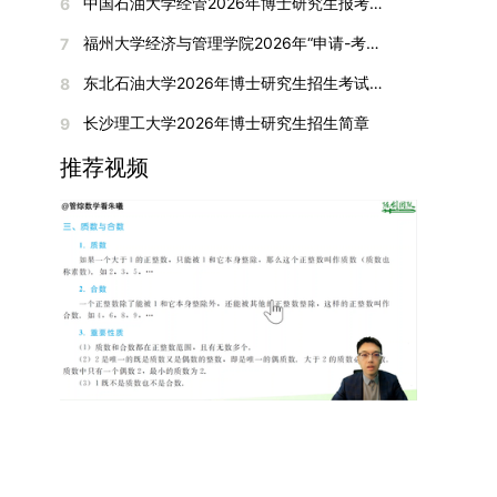
间初步定于2026年1月6日（星期二）下午，具体
中国石油大学经管2026年博士研究生报考通知
6
复试成绩按百分制计算，笔试与面试成绩各占
入实验室科研阶段后，由苏州实验室统筹安排住
在国内核心期刊发表的论文：需上传论文全文扫描
快布局新兴交叉学科，推动学科专业体系动态优
时段划分如下：（1）笔试时段：14:30—15:30，
50%，计算公式为：复试成绩 = (笔试成绩 + 面试
宿。（四）未尽事宜参照上海交通大学2026年博
福州大学经济与管理学院2026年“申请-考核”制招收攻读博士学位研究生相关要求
7
件；3. 已收到正式录用通知但尚未刊发的论文：
化。（三）深化科教融合与协同育人学校与高水平
时长60分钟；（2）面试时段：15:50—17:50，时
成绩) ÷ 2。复试成绩低于60分者不予录取。同等
士研究生招生章程及相关细则执行。相关推荐：上
需提交包含明确卷期号的录用通知原件及论文录用
科研机构共建联合培养平台，打破传统院系壁垒，
长120分钟。若因报名人数调整或其他特殊情况需
东北石油大学2026年博士研究生招生考试实施细则
8
学力考生复试期间须加试两门本专业硕士学位主干
海市复旦大学MBA 华东理工大学MBA 浙江省
稿。（二）科研奖励、专利及专著登记细则科研奖
促进科研资源与人才培养深度融合，提升研究生的
变更时间，学院将通过官方渠道提前通知所有考
课程，考试形式为笔试，具体科目见复试通知。4.
浙江工业大学MBA
长沙理工大学2026年博士研究生招生简章
9
励与专著（含软件著作权、学术专著）需已正式获
科研创新能力与实践能力。三、深化培养模式改
生。3. 复试地点安排本次复试的举办地点为海南
思想政治与品德考核复试期间将同步进行思想政治
得或出版，专利成果可包括处于申请中、已受理及
革，提升研究生教育质量西南林业大学将教育、科
大学观澜湖校区。考虑到最终报名人数可能影响考
推荐视频
素质和品德考核，重点考察考生的政治态度、道德
已授权三种状态。研究生需通过系统“科研成果信
技、人才协同发展的理念贯穿研究生培养全过程，
场设置，具体的笔试教室与面试房间将在报名结束
品质、诚信状况、遵纪守法表现等。拟录取名单确
息维护”菜单进行填报，每一项成果对应的所有证
着力提升人才自主培养质量。学校实行学术学位与
后，通过学院官网或班级通知等方式另行公布，请
定后，学院将向考生所在单位调取人事档案及现实
明材料均需整合为单个PDF文件上传。各类成果附
专业学位研究生分类培养，优化前者课程体系的理
考生密切关注。4. 综合成绩核算与录取规则考生
表现材料进行复核。考核不合格者不予录取。四、
件材料要求如下：1. 科研奖励及竞赛获奖：仅限省
论深度，强化后者课程的应用性与实践性。在产教
的最终综合成绩采用“初试+复试”加权计算方式，
录取办法1.考生总成绩由材料评议成绩和复试成绩
部级及以上级别奖励，需上传包含获奖者姓名的荣
融合方面，学校出台《科技小院管理办法》《研究
其中学校统一初试成绩占比50%，学院复试总成绩
加权得出，具体计算公式为：总成绩 = 材料评议
誉证书或奖状彩色扫描件；2. 学术专著：需上传
生联合培养基地建设管理办法》等文件，明确产学
占比50%。综合成绩核算完成后，将按分数从高到
成绩 × 50% + 复试成绩 × 50%。2.录取工作坚
封面、编者信息页、目录及封底的完整扫描件；3.
研一体化培养定位。目前已建成8个省级科技小
低进行排序，需要特别注意的是，初试成绩未达到
持“全面衡量、择优录取、保证质量、宁缺毋滥”原
国家授权专利：包括发明专利、实用新型专利、外
院，其中2个获省级专项资金支持。专业学位案例
及格线的考生，将不纳入排名范围。录取工作将严
则，根据招生计划、考生总成绩、思想政治表现及
观设计专利，需上传专利受理通知书及授权证书的
库建设成效显著，1个项目入选教育部主题案例
格按照学院自主选择专业的计划名额，从排名靠前
身心健康状况等因素确定拟录取名单。3.拟录取考
彩色扫描件。（三）学科竞赛登记细则仅统计研究
库，“十四五”以来获批省级案例库项目70余项、省
的考生中依次录取。若出现综合成绩相同的情况，
生须在规定时间内提交符合要求的体检报告（二级
生作为竞赛团队负责人，参与学科竞赛（文艺、体
级优质课程近50门。2025年，学校专项投入60余
将按以下顺序进行成绩比对，确定最终录取名次：
甲等及以上医院或四川大学校医院出具），体检标
育类竞赛除外）并获得省部级三等奖及以上奖励的
万元设立研究生科研创新基金，支持学生开展前沿
第一步比对初试科目中“高等数学B”的成绩，成绩
准按教育部及学校相关规定执行。4.拟录取名单经
成果，研究生需在系统“学科竞赛信息维护”菜单完