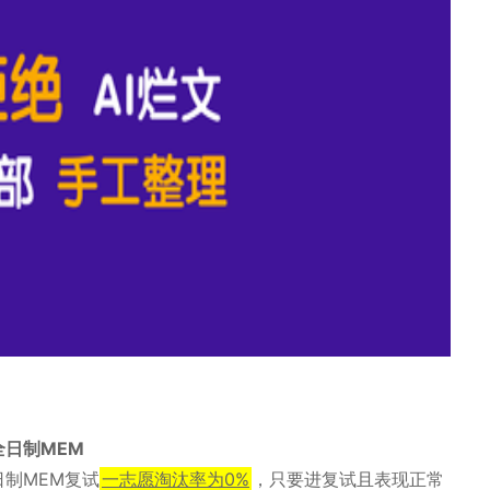
日制MEM
制MEM复试
一志愿淘汰率为0%
，只要进复试且表现正常