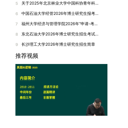
合作注入了新的活力。
期间享受学校与实验室共同提供的奖助学金待遇。
关于2025年北京林业大学中国科协青年科技人才培育工程博士生推荐工作的通知
5
刊收录的论文：需按“检索证明（如有）+分区报告
撤销合并低效专业、加强社会急需学科建设，学校
入目标专业学习的潜力。2. 复试时间安排复试时
个人科研经历、研究成果及博士阶段研究设想等。
（三）住宿安排课程学习阶段由学校协调住宿；进
（如有）+论文全文（必备）”的顺序合并材料；2.
不断优化学科结构。面向国家战略和产业需求，加
间初步定于2026年1月6日（星期二）下午，具体
中国石油大学经管2026年博士研究生报考通知
6
复试成绩按百分制计算，笔试与面试成绩各占
入实验室科研阶段后，由苏州实验室统筹安排住
在国内核心期刊发表的论文：需上传论文全文扫描
快布局新兴交叉学科，推动学科专业体系动态优
时段划分如下：（1）笔试时段：14:30—15:30，
50%，计算公式为：复试成绩 = (笔试成绩 + 面试
宿。（四）未尽事宜参照上海交通大学2026年博
福州大学经济与管理学院2026年“申请-考核”制招收攻读博士学位研究生相关要求
7
件；3. 已收到正式录用通知但尚未刊发的论文：
化。（三）深化科教融合与协同育人学校与高水平
时长60分钟；（2）面试时段：15:50—17:50，时
成绩) ÷ 2。复试成绩低于60分者不予录取。同等
士研究生招生章程及相关细则执行。相关推荐：上
需提交包含明确卷期号的录用通知原件及论文录用
科研机构共建联合培养平台，打破传统院系壁垒，
长120分钟。若因报名人数调整或其他特殊情况需
东北石油大学2026年博士研究生招生考试实施细则
8
学力考生复试期间须加试两门本专业硕士学位主干
海市复旦大学MBA 华东理工大学MBA 浙江省
稿。（二）科研奖励、专利及专著登记细则科研奖
促进科研资源与人才培养深度融合，提升研究生的
变更时间，学院将通过官方渠道提前通知所有考
课程，考试形式为笔试，具体科目见复试通知。4.
浙江工业大学MBA
长沙理工大学2026年博士研究生招生简章
9
励与专著（含软件著作权、学术专著）需已正式获
科研创新能力与实践能力。三、深化培养模式改
生。3. 复试地点安排本次复试的举办地点为海南
思想政治与品德考核复试期间将同步进行思想政治
得或出版，专利成果可包括处于申请中、已受理及
革，提升研究生教育质量西南林业大学将教育、科
大学观澜湖校区。考虑到最终报名人数可能影响考
推荐视频
素质和品德考核，重点考察考生的政治态度、道德
已授权三种状态。研究生需通过系统“科研成果信
技、人才协同发展的理念贯穿研究生培养全过程，
场设置，具体的笔试教室与面试房间将在报名结束
品质、诚信状况、遵纪守法表现等。拟录取名单确
息维护”菜单进行填报，每一项成果对应的所有证
着力提升人才自主培养质量。学校实行学术学位与
后，通过学院官网或班级通知等方式另行公布，请
定后，学院将向考生所在单位调取人事档案及现实
明材料均需整合为单个PDF文件上传。各类成果附
专业学位研究生分类培养，优化前者课程体系的理
考生密切关注。4. 综合成绩核算与录取规则考生
表现材料进行复核。考核不合格者不予录取。四、
件材料要求如下：1. 科研奖励及竞赛获奖：仅限省
论深度，强化后者课程的应用性与实践性。在产教
的最终综合成绩采用“初试+复试”加权计算方式，
录取办法1.考生总成绩由材料评议成绩和复试成绩
部级及以上级别奖励，需上传包含获奖者姓名的荣
融合方面，学校出台《科技小院管理办法》《研究
其中学校统一初试成绩占比50%，学院复试总成绩
加权得出，具体计算公式为：总成绩 = 材料评议
誉证书或奖状彩色扫描件；2. 学术专著：需上传
生联合培养基地建设管理办法》等文件，明确产学
占比50%。综合成绩核算完成后，将按分数从高到
成绩 × 50% + 复试成绩 × 50%。2.录取工作坚
封面、编者信息页、目录及封底的完整扫描件；3.
研一体化培养定位。目前已建成8个省级科技小
低进行排序，需要特别注意的是，初试成绩未达到
持“全面衡量、择优录取、保证质量、宁缺毋滥”原
国家授权专利：包括发明专利、实用新型专利、外
院，其中2个获省级专项资金支持。专业学位案例
及格线的考生，将不纳入排名范围。录取工作将严
则，根据招生计划、考生总成绩、思想政治表现及
观设计专利，需上传专利受理通知书及授权证书的
库建设成效显著，1个项目入选教育部主题案例
格按照学院自主选择专业的计划名额，从排名靠前
身心健康状况等因素确定拟录取名单。3.拟录取考
彩色扫描件。（三）学科竞赛登记细则仅统计研究
库，“十四五”以来获批省级案例库项目70余项、省
的考生中依次录取。若出现综合成绩相同的情况，
生须在规定时间内提交符合要求的体检报告（二级
生作为竞赛团队负责人，参与学科竞赛（文艺、体
级优质课程近50门。2025年，学校专项投入60余