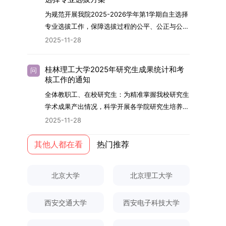
内发表期刊文章，其中至少1篇为A级、1篇为B级
云南财经大学熊德平教授、杨增雄教授、李亚波教
究与学位论文工作。（三）学历学位授予学生在规
智、体育强身、美育润心、劳育践行，全面培养能
为规范开展我院2025-2026学年第1学期自主选择
（期刊等级依据《四川大学哲学社会科学期刊与应
授，以及昆明理工大学冯朝睿教授。文枚的博士论
定年限内达到上海交通大学毕业及学位授予要求
够担当民族复兴大任的高素质人才。（一）强化思
专业选拔工作，保障选拔过程的公平、公正与公
用成果分级方案》认定）；②作为主要完成人获
文选题为《加入合作社对茶农绿色生产行为的影响
的，将获发上海交通大学博士研究生毕业证书并授
想政治教育与导师队伍建设学校以党建引领为核
开，依据《海南大学普通本科学生自主选择专业管
得省部级二等奖及以上科研成果奖励（以证书为
2025-11-28
研究》，该研究立足于茶农生产经营实际，围
予博士学位。四、项目特色与支持条件（一）高水
心，将思想政治教育贯穿研究生培养全过程。通过
理办法》（海大党政办[2024]54号）及《关于做
准），其中一等奖要求排名前五，二等奖要求排名
绕“认知—采纳—转型—收益”这一主线，深入剖析
平科研平台学生可参与国家重大科研项目，接触材
修订导师立德树人职责实施细则，明确导师在研究
好2025-2026学年第1学期自主选择专业选拔考核
前三。（二）网上报名及缴费报名及缴费统一在网
合作社及其利益联结机制对茶农采纳绿色生产技术
料领域大科学装置与人工智能辅助研发平台，获得
桂林理工大学2025年研究生成果统计和考
问
生成长中的关键角色，推动形成以德为先、科研报
准备工作的通知》（海大本[2025]17号）两份核
上进行，时间为2025年11月27日上午9:00至
核工作的通知
行为的影响路径，不仅深化了合作社推动农业绿色
前沿科研训练条件。（二）优质导师资源由包括院
国的育人氛围。在加强学术规范和学风建设方面，
心文件精神，结合我院学科建设特点与教学管理实
2025年12月17日晚上10:00。考生须提前认真阅
转型的理论认识，也促进了农业经济学与生态学相
士在内的资深科研人员组成导师团队，提供高水平
全体教职工、在校研究生：为精准掌握我校研究生
学校持续开展学术诚信教育，营造风清气正的学术
际情况，特制定本实施方案。一、组建选拔工作专
读学校及学院发布的招生章程、简章及专业目录，
关研究的交叉融合，为促进茶农增收、服务双碳目
学术指导，并支持参与国际化学术交流。（三）优
学术成果产出情况，科学开展各学院研究生培养质
环境。（二）完善“五育并举”育人机制学校系统推
项领导小组为统筹推进自主选择专业选拔全流程工
按规定完成报名及缴费。逾期未完成视为自动放
标实现以及全面推进乡村振兴战略提供了有益参
厚奖助待遇提供具有竞争力的助研津贴与生活补
量评估工作，进一步推进研究生成果管理的规范
进德育、智育、体育、美育和劳育有机融合，构建
2025-11-28
作，确保各项环节有序落地，学院专门成立选拔工
弃。（三）申请材料提交符合报考条件的考生，需
考。二、答辩过程与主要内容（一）论文主要内容
助，保障学生潜心学业与研究。（四）畅通发展渠
化、制度化与信息化建设，现就2025年度研究生
全面发展的育人体系。通过课程教学、科研训练、
作领导小组。二、明确报名准入条件本次自主选择
下载并填写《博士入学申请材料自查表》，按要求
与框架文枚博士的论文聚焦茶农参与合作社这一现
道在培养过程中表现优异者，毕业后可优先获得苏
成果统计、审核及考核相关事宜通知如下：一、成
其他人都在看
热门推荐
社会实践等多种途径，提升研究生的综合素质，培
专业选拔的报名对象限定为2025级全日制普通本
整理申请材料，确保材料齐全、顺序正确。所有纸
实背景，系统梳理了“认知—采纳—转型—收益”的
州实验室的工作推荐机会。五、申请条件与报名流
果统计范畴及填报规范本次成果统计对象为我校全
养具有创新精神、实践能力和社会责任感的时代新
科在读学生，第二学士学位学生不在本次选拔范围
质申请材料及自查表须于2025年12月22日上午
作用链条，重点探讨了不同利益联结模式如何影响
程（一）基本申请条件不同选拔方式的申请者需满
体博士、硕士研究生，统计时限为2025年11月30
人。二、优化招生与学科结构，服务国家战略需求
内。同时需特别说明的是，在高考招生环节中，国
10:00前寄达经济学院研究生招生办公室。重要提
北京大学
北京理工大学
茶农的绿色生产决策，揭示了合作社在引导农业生
足相应规定：本科直博生须符合上海交通大学推荐
日前正式取得的各类学术成果。成果涵盖正式刊发
西南林业大学主动对接国家重大战略和区域发展需
家或学校已明确标注不得转专业的本科学生，不具
示：材料送达时间以签收时间为准，逾期不予受
产方式绿色转型中的内在机制。（二）答辩过程回
免试研究生相关要求。硕博连读与申请-考核制申
的学术论文、获得的科研奖励、已授权或在申的专
要，不断优化学科布局与招生机制，提升研究生教
备参与本次选拔考核的资格。三、确定选拔考核方
理；建议选择可靠快递方式邮寄；请严格对照材料
顾在答辩陈述环节，文枚就研究背景、分析框架、
请者应满足当年度上海交通大学博士研究生招生的
西安交通大学
西安电子科技大学
利、正式出版的专著、学科竞赛获奖证书及参与国
育服务经济社会发展的能力。目前，学校拥有4个
式本次自主选择专业选拔考核采用“初试+复试”的
清单顺序整理提交。材料不全、不符合要求或存在
核心内容以及创新之处进行了系统汇报。答辩委员
基本条件及各学院补充规定。（二）报名方式所有
内外学术交流活动的相关证明等。所有在校研究生
一级学科博士点、1个博士专业学位点，以及17个
两级考核模式，其中初试由学校教务处统一部署组
弄虚作假者，资格审查将不予通过。所有提交材料
会各位专家本着严谨求实的学术态度，从理论支