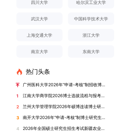
申请人须提前与意向导师沟通确认招生意向，并在
须登录桂林理工大学研究生教育综合管理信息系
一级学科硕士点和17个硕士专业学位点。“十四
四川大学
哈尔滨工业大学
织，复试环节则由我院自主负责实施，具体安排如
不予退还。考生须对报名信息的真实性和准确性负
撑、研究方法、数据论证以及逻辑结构等多个维度
达成一致后进行网上报名：本科直博生须按规定时
统，在指定功能模块完成成果信息录入，并上传相
五”期间，学校研究生规模实现显著增长，博士研
下：（一）学校统一初试安排初试的具体考试时
责，报名信息一经确认提交，不得修改。如确需修
对论文展开评议，在肯定论文质量的同时，也提出
间登录国家推荐免试服务系统完成志愿填报。硕博
关证明材料的PDF版本，相关审核人员将通过系统
究生规模增长达211%。在招生宣传方面，学校构
间、考试科目、考场分布及相关要求，以《关于做
武汉大学
中国科学技术大学
改，须在报名截止前重新填报。三、选拔与录取1.
了若干修改建议，并就如何进一步聚焦关键科学问
连读与申请-考核制考生需登录上海交通大学研招
进行线上审核。（一）学术论文登记细则学术论文
建了“网络宣传+AI智能咨询+现场答疑”三位一体的
好2025-2026学年第1学期自主选择专业选拔考核
资格审查学院将依据网上报名信息及寄达的申请材
题、加强理论阐释深度等方面给予了指导。三、答
网报名系统，选择“国家实验室联培专项”，并选定
包含期刊论文与会议论文两类，研究生需在系
招生宣传平台，持续推进招生模式改革。2024年
准备工作的通知》（海大本[2025]17号）文件中
料进行资格审查，核实考生报考资格、材料完整性
上海交通大学
浙江大学
辩结果与培养意义（一）答辩结果经答辩委员会充
名录内交大导师。（三）报名时间节点本科直博生
统“论文发表信息维护”板块完成信息填报。该板块
起全面推行“申请-考核”制博士招生，2025年进一
的明确规定为准，考生可随时关注学校教务处发布
及缴费情况。审查结果预计于2025年12月下旬在
分讨论、集体评议及无记名投票，一致认为文枚的
报名以学校通知为准；硕博连读与申请-考核制设
中标注为红色的字段为必填项，填报时须确保信息
步拓展“直博”“硕博连读”等多元招生渠道。在学科
的官方信息。（二）学院自主复试安排复试是衡量
学院网站公布。2.材料评议学院将组织专家组对通
博士学位论文研究思路清晰、内容充实、调研扎
两批报名，第一批截止时间为2025年12月15日，
南京大学
东南大学
真实准确、完整规范，若出现空项或错填情况，将
专业调整方面，学校实施存量专业优化行动，压缩
考生综合能力与专业适配度的关键环节，我院将从
过资格审查的考生材料进行评议并打分，满分为
实、写作规范、结论可靠，且已完成足量研究工
第二批为2026年3月15日至4月20日，具体时间以
直接导致审核不通过。论文统计遵循以下原则：对
或撤销生源不足专业，将非全日制招生计划向需求
考核方式、时间、地点等多方面做好细致安排，确
100分。评议结果预计于2026年1月中上旬公布。
作，符合博士学位授予要求，同意通过博士学位论
报考学院通知为准。（四）材料提交申请人须按学
于SCI、EI、ISTP、CSCD、CSSCI、A刊、B刊等
旺盛的学科倾斜；同时加快推进急需学科专业建
保考核结果客观准确。1. 复试考核构成复试成绩由
学院将根据材料评议成绩及招生计划，确定进入复
热门头条
文答辩。文枚由张连刚教授指导完成学业，其答辩
校及报考学院要求，如实提交全部申请材料并完成
高水平论文，仅统计以桂林理工大学为第一署名单
设，陆续开展“生物与医药”“低空技术与工程”等新
笔试与面试两部分组成，具体占比为：笔试成绩占
试的考生名单。同等学力报考者须参加学校统一组
通过标志着西南林业大学农林经济管理专业诞生首
线上报名程序。六、考核与录取考核工作由上海交
位，且研究生为第一作者，或导师为第一作者、研
兴专业招生。学校还深化科教融合，单列专项招生
复试总成绩的40%，面试成绩占复试总成绩的
广州医科大学2026年“申请-考核”制招收博士研究生报考公告
织的政治理论考试，具体时间地点另行通知，成绩
位博士毕业生。待学校学位评定委员会审议通过
通大学相关学院与苏州实验室联合组织，具体考核
究生为第二作者的论文；在Nature、Science、
计划，与中国科学院昆明植物研究所、西双版纳热
60%。（1）笔试：以英语能力测试为核心，重点
合格线为60分。非同等学力考生无需参加。3.复
后，她也将成为云南省该专业首位获得博士学位的
形式、内容及流程以学院后续公布的方案为准。录
江南大学商学院2026博士选拔流程与报考条件汇总
1
Cell三大顶刊及其子刊发表的论文，不受作者排名
带植物园等科研机构开展联合培养，探索跨学科、
考查考生的英语阅读理解、书面写作及英汉互译能
试安排复试环节将对考生的思想品德、专业素养、
研究生。（二）学科建设意义此次博士论文答辩的
取时将对考生进行全面考察，学术能力与思想品德
限制，只要署名单位包含桂林理工大学均纳入统计
跨机构的研究生培养新机制。（一）推进招生制度
力，全面评估其英语综合应用水平。（2）面试：
兰州大学管理学院2026年硕博连读博士研究生招生“申请-考核”实施方案
2
外语能力、创新意识及综合素质进行全面考察。复
顺利完成，是学院在农林经济管理博士研究生培养
并重，报名及考核期间有违规或学术不端行为者将
范围。其中，被SCI、EI、ISTP收录的论文，需额
改革与生源质量提升学校建立多元化招生宣传与咨
采用综合面试形式，考核内容涵盖中英文自我介
试分为笔试与面试两部分：笔试科目为“经济学综
方面取得的重要进展，反映了该学位点建设已初见
按有关规定处理。七、其他事项（一）入学时间预
南开大学2026年“申请-考核”制博士研究生招生录取工作实施细则
3
外提供检索证明，论文全文与检索证明须合并为单
询平台，提升生源质量。推行“申请-考核”制博士
绍、综合素养评估（包括逻辑思维、沟通表达、应
合”，适用于理论经济学与应用经济学各专业，形
成效。这一成果不仅体现了学科建设的新突破，也
计为2026年春季或秋季学期。（二）费用与奖助
个PDF文件上传。不同类型论文需提交的附件材料
招生，并拓展直博与硕博连读渠道，增强招生方式
变能力等）以及专业认知程度（包括对目标专业的
2026年全国硕士研究生招生考试新疆农业大学报考点网上确认公告
4
式为闭卷，时长为3小时，满分100分。面试环节
为未来农林经济管理学科的持续发展、学术交流与
学费标准按上海交通大学相关规定执行；学生在读
如下：1. 被SCI、EI、ISTP、SSCI、A&HCI来源期
的灵活性与针对性。（二）优化学科专业布局通过
了解、学习规划等），全方位判断考生是否具备进
要求考生准备10—15分钟的PPT报告，内容应涵盖