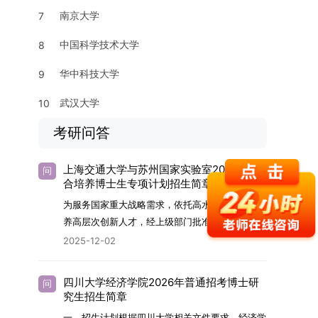
南京大学
7
中国科学技术大学
8
华中科技大学
9
武汉大学
10
考研问答
上海交通大学与苏州国家实验室2026年联
问
合培养博士生专项计划招生简章
为服务国家重大战略需求，依托高水平科研平台培
养高层次创新人才，经上级部门批准，苏州实验室
（全称“苏州国家实验室”）与上海交通大学将于
2025-12-02
2026年继续合作开展博士研究生联合培养工作。
该项目旨在选拔优秀学子，在材料及相关前沿交叉
四川大学经济学院2026年普通招考博士研
问
学科领域进行深度培养。相关招生政策及安排说明
究生招生简章
如下。一、培养定位本项目致力于面向国家战略发
一、招生计划根据四川大学相关文件要求，经济学