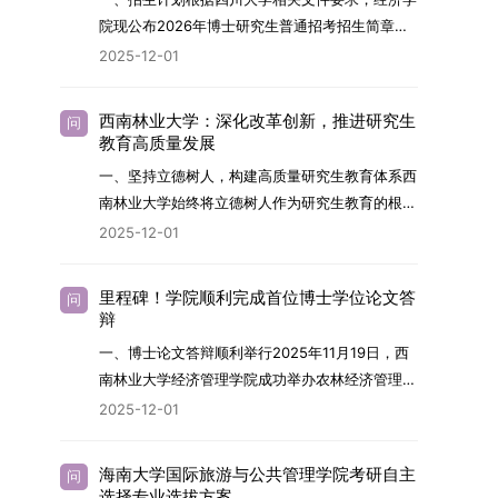
展方向，培育具备科学家素养、创新精神与科研能
院现公布2026年博士研究生普通招考招生简章。
力，系统掌握学科前沿知识，能胜任高水平科学研
2026年，学院博士研究生招生全面实行“申请-考
2025-12-01
究与技术开发工作的未来领军人才。二、招生安排
核”机制。本年度计划招收博士研究生27名，具体
（一）招生学科范围涵盖材料科学与工程
导师招生计划详见学院官网发布的《四川大学经济
（0805）、化学（0703）、电子科学与技术
西南林业大学：深化改革创新，推进研究生
问
学院2026年博士生招生专业目录》。实际录取人
教育高质量发展
（0809）、材料与化工（0856）、机械
数将根据国家最终下达的招生计划及考生报名情况
（0855）、电子信息（0854）等相关专业。
一、坚持立德树人，构建高质量研究生教育体系西
进行适当调整。除国家专项计划外，我院招收定向
（二）招生名额2026年度具体招生规模以国家最
南林业大学始终将立德树人作为研究生教育的根本
就业考生的比例原则上不超过总计划的5%。全日
终下达计划为准，首批拟招收联合培养博士生16
任务，积极响应“教育强国，研究生教育何为”的时
2025-12-01
制定向就业考生在基本修业年限内须全脱产在校学
名。具体招生院系及导师信息请见相关名录。
代命题。学校全面贯彻党的教育方针，以高质量党
习。二、报考流程（一）报名资格1.申请人应拥护
（三）选拔途径共设置三种选拔方式，包括本科直
建引领研究生思想政治教育，修订并印发了《研究
中国共产党的领导，品德良好，遵纪守法，身心健
里程碑！学院顺利完成首位博士学位论文答
问
博、硕博连读与申请-考核制，将根据考生综合素
生导师立德树人职责实施细则（2025年修
辩
康，并满足《四川大学2026年博士研究生招生章
质择优录取。（四）培养类别全部为全日制非定向
订）》，推动导师发挥示范作用，引导学生树立德
程》中列出的各项基本条件。2.具备较强的科研能
一、博士论文答辩顺利举行2025年11月19日，西
就业博士研究生。三、培养模式与学位管理（一）
才兼备、科技报国的远大志向，增强社会责任感和
力，并展现出良好的科研发展潜力。3.提交两份由
南林业大学经济管理学院成功举办农林经济管理专
学籍管理联合培养学生学籍隶属于上海交通大学，
人文关怀，促进个人成长与国家战略需求深度融
正高级职称专家亲笔书写的推荐信，专业领域需与
业首届博士研究生学位论文答辩会。答辩地点设于
基本修业年限按该校研究生学籍管理办法执行。
2025-12-01
合。同时，学校制定《关于进一步加强研究生教育
报考专业相关，其中一份必须由报考导师出具。4.
学院303会议室，博士生文枚就其博士学位论文进
（二）培养阶段划分培养过程分为两个主要阶段：
管理工作的实施意见》，强化学风建设，深化科研
以同等学力身份报考者，其科研成果须同时符合以
行了汇报与答辩。答辩委员会由多位知名专家组
第一阶段于上海交通大学完成课程学习；第二阶段
诚信与学术道德教育，弘扬科学精神。学校坚
海南大学国际旅游与公共管理学院考研自主
问
下两项要求：①以第一作者身份在报考学科领域
成。北京林业大学陈建成教授担任主席，委员包括
进入苏州实验室，依托其重大科研任务开展课题研
选择专业选拔方案
持“五育并举”育人理念，通过德育铸魂、智育启