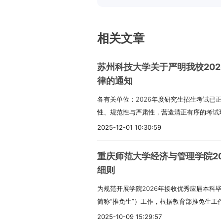
相关文章
苏州科技大学关于严明我校20
律的通知
各有关单位：2026年度研究生招生考试已
性、规范性与严肃性，营造清正有序的考试
求。一、强化责任担当，健全组织机制（一
2025-12-01 10:30:59
位应充分认识研究生招生工作的重要性，主
细化工作方案，完善制度体系。要全面排查
重庆师范大学经济与管理学院2
取等各环节风险，制定有效防控措施，确保
细则
程监督，完善管理机制要强化对招生单位的
为规范开展学院2026年接收优秀应届本科
任分工，做到权责清晰、任务到人。要畅通
简称“推免生”）工作，根据教育部推免生工
程可追溯、可监督。（三）开展纪律培训，
招收优秀应届本科毕业生免试攻读硕士学位
命题工作的人员进行全覆盖纪律教育，确保
2025-10-09 15:29:57