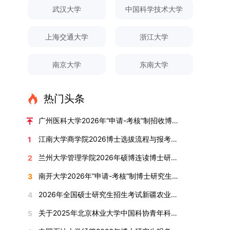
对论文展开评议，在肯定论文质量的同时，也提出
间登录国家推荐免试服务系统完成志愿填报。硕博
关证明材料的PDF版本，相关审核人员将通过系统
究生规模增长达211%。在招生宣传方面，学校构
间、考试科目、考场分布及相关要求，以《关于做
武汉大学
中国科学技术大学
改，须在报名截止前重新填报。三、选拔与录取1.
了若干修改建议，并就如何进一步聚焦关键科学问
连读与申请-考核制考生需登录上海交通大学研招
进行线上审核。（一）学术论文登记细则学术论文
建了“网络宣传+AI智能咨询+现场答疑”三位一体的
好2025-2026学年第1学期自主选择专业选拔考核
资格审查学院将依据网上报名信息及寄达的申请材
题、加强理论阐释深度等方面给予了指导。三、答
网报名系统，选择“国家实验室联培专项”，并选定
包含期刊论文与会议论文两类，研究生需在系
招生宣传平台，持续推进招生模式改革。2024年
准备工作的通知》（海大本[2025]17号）文件中
料进行资格审查，核实考生报考资格、材料完整性
上海交通大学
浙江大学
辩结果与培养意义（一）答辩结果经答辩委员会充
名录内交大导师。（三）报名时间节点本科直博生
统“论文发表信息维护”板块完成信息填报。该板块
起全面推行“申请-考核”制博士招生，2025年进一
的明确规定为准，考生可随时关注学校教务处发布
及缴费情况。审查结果预计于2025年12月下旬在
分讨论、集体评议及无记名投票，一致认为文枚的
报名以学校通知为准；硕博连读与申请-考核制设
中标注为红色的字段为必填项，填报时须确保信息
步拓展“直博”“硕博连读”等多元招生渠道。在学科
的官方信息。（二）学院自主复试安排复试是衡量
学院网站公布。2.材料评议学院将组织专家组对通
博士学位论文研究思路清晰、内容充实、调研扎
两批报名，第一批截止时间为2025年12月15日，
南京大学
东南大学
真实准确、完整规范，若出现空项或错填情况，将
专业调整方面，学校实施存量专业优化行动，压缩
考生综合能力与专业适配度的关键环节，我院将从
过资格审查的考生材料进行评议并打分，满分为
实、写作规范、结论可靠，且已完成足量研究工
第二批为2026年3月15日至4月20日，具体时间以
直接导致审核不通过。论文统计遵循以下原则：对
或撤销生源不足专业，将非全日制招生计划向需求
考核方式、时间、地点等多方面做好细致安排，确
100分。评议结果预计于2026年1月中上旬公布。
作，符合博士学位授予要求，同意通过博士学位论
报考学院通知为准。（四）材料提交申请人须按学
于SCI、EI、ISTP、CSCD、CSSCI、A刊、B刊等
旺盛的学科倾斜；同时加快推进急需学科专业建
保考核结果客观准确。1. 复试考核构成复试成绩由
学院将根据材料评议成绩及招生计划，确定进入复
热门头条
文答辩。文枚由张连刚教授指导完成学业，其答辩
校及报考学院要求，如实提交全部申请材料并完成
高水平论文，仅统计以桂林理工大学为第一署名单
设，陆续开展“生物与医药”“低空技术与工程”等新
笔试与面试两部分组成，具体占比为：笔试成绩占
试的考生名单。同等学力报考者须参加学校统一组
通过标志着西南林业大学农林经济管理专业诞生首
线上报名程序。六、考核与录取考核工作由上海交
位，且研究生为第一作者，或导师为第一作者、研
兴专业招生。学校还深化科教融合，单列专项招生
复试总成绩的40%，面试成绩占复试总成绩的
广州医科大学2026年“申请-考核”制招收博士研究生报考公告
织的政治理论考试，具体时间地点另行通知，成绩
位博士毕业生。待学校学位评定委员会审议通过
通大学相关学院与苏州实验室联合组织，具体考核
究生为第二作者的论文；在Nature、Science、
计划，与中国科学院昆明植物研究所、西双版纳热
60%。（1）笔试：以英语能力测试为核心，重点
合格线为60分。非同等学力考生无需参加。3.复
后，她也将成为云南省该专业首位获得博士学位的
形式、内容及流程以学院后续公布的方案为准。录
江南大学商学院2026博士选拔流程与报考条件汇总
1
Cell三大顶刊及其子刊发表的论文，不受作者排名
带植物园等科研机构开展联合培养，探索跨学科、
考查考生的英语阅读理解、书面写作及英汉互译能
试安排复试环节将对考生的思想品德、专业素养、
研究生。（二）学科建设意义此次博士论文答辩的
取时将对考生进行全面考察，学术能力与思想品德
限制，只要署名单位包含桂林理工大学均纳入统计
跨机构的研究生培养新机制。（一）推进招生制度
力，全面评估其英语综合应用水平。（2）面试：
兰州大学管理学院2026年硕博连读博士研究生招生“申请-考核”实施方案
2
外语能力、创新意识及综合素质进行全面考察。复
顺利完成，是学院在农林经济管理博士研究生培养
并重，报名及考核期间有违规或学术不端行为者将
范围。其中，被SCI、EI、ISTP收录的论文，需额
改革与生源质量提升学校建立多元化招生宣传与咨
采用综合面试形式，考核内容涵盖中英文自我介
试分为笔试与面试两部分：笔试科目为“经济学综
方面取得的重要进展，反映了该学位点建设已初见
按有关规定处理。七、其他事项（一）入学时间预
南开大学2026年“申请-考核”制博士研究生招生录取工作实施细则
3
外提供检索证明，论文全文与检索证明须合并为单
询平台，提升生源质量。推行“申请-考核”制博士
绍、综合素养评估（包括逻辑思维、沟通表达、应
合”，适用于理论经济学与应用经济学各专业，形
成效。这一成果不仅体现了学科建设的新突破，也
计为2026年春季或秋季学期。（二）费用与奖助
个PDF文件上传。不同类型论文需提交的附件材料
招生，并拓展直博与硕博连读渠道，增强招生方式
变能力等）以及专业认知程度（包括对目标专业的
2026年全国硕士研究生招生考试新疆农业大学报考点网上确认公告
4
式为闭卷，时长为3小时，满分100分。面试环节
为未来农林经济管理学科的持续发展、学术交流与
学费标准按上海交通大学相关规定执行；学生在读
如下：1. 被SCI、EI、ISTP、SSCI、A&HCI来源期
的灵活性与针对性。（二）优化学科专业布局通过
了解、学习规划等），全方位判断考生是否具备进
要求考生准备10—15分钟的PPT报告，内容应涵盖
合作注入了新的活力。
期间享受学校与实验室共同提供的奖助学金待遇。
关于2025年北京林业大学中国科协青年科技人才培育工程博士生推荐工作的通知
5
刊收录的论文：需按“检索证明（如有）+分区报告
撤销合并低效专业、加强社会急需学科建设，学校
入目标专业学习的潜力。2. 复试时间安排复试时
个人科研经历、研究成果及博士阶段研究设想等。
（三）住宿安排课程学习阶段由学校协调住宿；进
（如有）+论文全文（必备）”的顺序合并材料；2.
不断优化学科结构。面向国家战略和产业需求，加