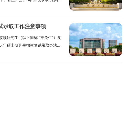
、考核安排及成绩计算四个核心环节
报至研招办的《2026 年暨南大学
。3. 大学英语四、六级考试成绩单
收推免生招生专业（全日制）我院
检安排（1）审核与反馈时间：9 月
专业必须为统考招生预留相应招生指
复印件。4. 其他相关材料复印件及
、招生计划及招生类别如下：1. 专业
生招生单位需对考生提交的推免申请材料进
作流程根据教育部文件要求，我校
创性工作成果等。（三）复试和拟录
人，招生类别为直博生；2. 专业代码
明确告知考生是否获得参加复试的资
展，具体安排如下：（一）复试时间：9
业素养、综合素质三个维度，复试成绩
复试录取工作注意事项
招生类别为推免硕士生；3. 专业代码
后，可登录广东外语外贸大学研究生招
流程详见各学院发布的复试方案。（二）心理
养占40分，综合素质占40分。 2.
试攻读研究生（以下简称 “推免生”）复
别为推免硕士生；4. 专业代码
体检表；随后需前往二级甲等及以上资质
采用网络远程测试形式，测试时间为
按招生专业从高到低择优确定拟录取名
25 年硕士研究生招生复试录取办法》
生类别为推免硕士生；5. 专业代码
表与其他报名所需材料一并提交至各
以各学院复试方案为准。未按规定参加心理测
英语水平成绩+专业素养成绩+综合素
过教育部 “全国推荐免试攻读研究
生类别为推免硕士生；6. 专业代码
2. 复试资格审查在复试正式开始
生复试流程：考生凭《推免生复试通
，不予拟录取： ① “英语水平成
”（以下简称 “推免服务系统”）完
生类别为推免硕士生；7. 专业代码
行严格审查，审查内容包括：考生本
行下载）到报考院系办理报到手续→
素养成绩”低于24分（不含24分）；
资格审查（一）材料准备要求考生参
类别为推免硕士生。二、报名时间安排申
三学年）的完整学习成绩单、外语水
试两个环节）→学院根据复试结果确
）； ④ 不符合规定报考条件，存在
料，材料真实性与完整性将作为资格
报志愿，具体时间为9月22日上午9时
书（如有）。同时，考生需提前将
体检报告。（四）体检要求：具有拟
不合格。（3）学校将通过“推免系
效学生证复印件、身份证复印件各 1
志愿。三、申请条件要求申请我院推免生
表” 及 “诚信复试承诺书” 等材料，
医院完成体检。自取得学校同意接收
在收到通知后的24小时内，在“推免
；学业成绩证明：本科期间所有课程
. 具有中华人民共和国国籍；2. 坚
地址可查询：
件邮寄至拟录取学院。未按时提交体检
录取推免生名单将在重庆师范大学研究
学校教务部门公章（原件需携带备查，
严格遵守国家法律法规及校纪校规；
.htm），未按要求提交材料者，将影响复试资
。（五）学校将向通过复试且拟录取
四）时间进度说明推荐工作的时间进度
四 / 六级考试成绩单、TOEFL 或
生入学体检标准；4. 已取得本科就读
试基本形式：复试考核采用 “现场复
）9 月 20 日 12:00 前，各
生密切关注“推免系统”发布的相关通知
件 1 份（原件需携带备查）；荣誉奖
科毕业生；5. 申请专业符合2026
种，具体考核形式可根据专业需求选择
料：1.《暨南大学 2026 年推免
具体安排（一）复试方式采用腾讯会
科竞赛奖项、技能证书等证明材料复
的报考条件；6. 申请直博生的额外
：考生在复试过程中严禁录音，复试结束
推免生待拟录取名单》；3.《暨南大学
时间具体复试时间将通过电话通知考
证明：在校期间参与学术科研、科技创
学习成绩需名列专业前茅，具备博士生
子文档等）向外界泄露复试题目、考
容与工作要求（一）复试考核重点1.复