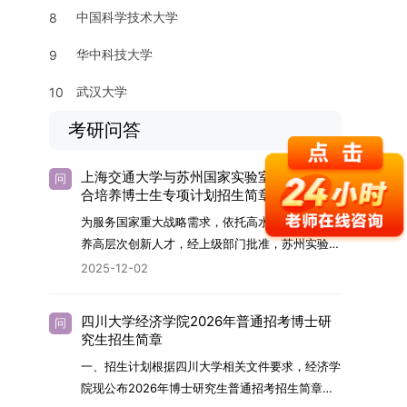
中国科学技术大学
8
华中科技大学
9
武汉大学
10
考研问答
上海交通大学与苏州国家实验室2026年联
问
合培养博士生专项计划招生简章
为服务国家重大战略需求，依托高水平科研平台培
养高层次创新人才，经上级部门批准，苏州实验室
（全称“苏州国家实验室”）与上海交通大学将于
2025-12-02
2026年继续合作开展博士研究生联合培养工作。
该项目旨在选拔优秀学子，在材料及相关前沿交叉
四川大学经济学院2026年普通招考博士研
问
学科领域进行深度培养。相关招生政策及安排说明
究生招生简章
如下。一、培养定位本项目致力于面向国家战略发
一、招生计划根据四川大学相关文件要求，经济学
展方向，培育具备科学家素养、创新精神与科研能
院现公布2026年博士研究生普通招考招生简章。
力，系统掌握学科前沿知识，能胜任高水平科学研