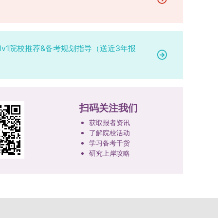
研究。学校还设立“香樟学术讲坛”，拓展学生学术
高者优先；若该科目成绩仍相同，则比对复试
网上公示，并完成体检、政审、调档等程序后，学
成填报。填报信息需与获奖证书内容完全一致，重
视野。通过系列改革，研究生科研创新与学科竞赛
中“英语”科目的成绩，以成绩高者为优先录取对
院将向合格考生寄发录取通知书。
点包含参赛年份、竞赛全称、竞赛类别（从系统预
成果丰硕：2024年，研究生以第一作者发表的三
象。5. 复试应试要求为保障复试工作的严肃性与
设列表中选择，具体分类可参考相关说明，无对应
检索论文占比达91.55%；在“中国研究生创新实践
规范性，考生在参加笔试和面试时，必须携带本人
选项时选择“其他”，并在竞赛名称中详细标注）、
1v1院校推荐&备考规划指导（送近3年报
大赛”等赛事中，获国家级奖项30余项、省级奖项
身份证及学生证原件，以便工作人员进行身份核
获奖等级等核心信息。获奖级别分为国际级、国家
200余项。（一）推进分类培养与课程体系建设学
验。未按要求携带有效证件的考生，将无法进入考
级、省部级三类，获奖等级分为特等奖、一等奖、
校根据学术学位与专业学位不同定位，构建差异化
场参与考核，由此产生的后果由考生自行承担。6.
二等奖。若获奖证书注明指导教师信息，需完整填
的课程与培养体系，强化学术型人才的理论素养和
其他说明与咨询渠道本方案中未明确提及的相关事
写指导教师姓名、排名及具体分工；同一竞赛同一
专业型人才的实践能力。（二）加强产教融合与平
宜，均以海南大学教务处发布的自主选择专业相关
奖项有多名研究生共同参与的，由其中1名研究生
台建设通过科技小院、联合培养基地等载体，推动
扫码关注我们
文件及后续通知为准。考生若在报名及备考过程中
负责统一登记，同时按证书上的姓名顺序填写所有
校企、校所协同育人，提升研究生解决实际问题的
有疑问，可联系学院选拔工作领导小组秘书咨询，
获取报者资讯
参赛成员及排名，其他成员无需重复填报，系统将
能力。案例库与优质课程建设为高质量教学提供支
确保及时获取准确信息。
了解院校活动
自动关联显示相关信息；团队中包含非本校研究生
撑。（三）支持科研创新与学术交流学校设立专项
学习备考干货
的，需在备注栏明确说明。附件材料需上传获奖证
科研基金，举办高水平学术讲座，鼓励研究生参与
研究上岸攻略
书的彩色扫描件。（四）学术交流活动登记细则研
创新实践。近年来，研究生在论文发表与学科竞赛
究生参与的国内外学术交流活动，包括参加学术会
方面取得一系列突破，体现了培养质量的显著提
议听会、本人在会议上作报告及参与科考活动等，
升。
均需在系统“学术活动信息维护”菜单进行登记。附
件材料需将活动证明相关文件（含会议通知、活动