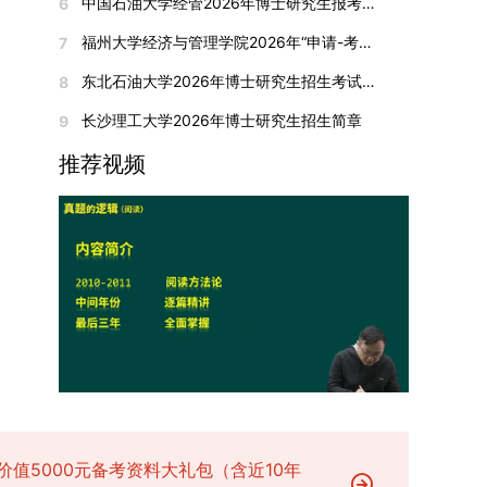
间初步定于2026年1月6日（星期二）下午，具体
中国石油大学经管2026年博士研究生报考通知
6
复试成绩按百分制计算，笔试与面试成绩各占
入实验室科研阶段后，由苏州实验室统筹安排住
在国内核心期刊发表的论文：需上传论文全文扫描
快布局新兴交叉学科，推动学科专业体系动态优
时段划分如下：（1）笔试时段：14:30—15:30，
50%，计算公式为：复试成绩 = (笔试成绩 + 面试
宿。（四）未尽事宜参照上海交通大学2026年博
福州大学经济与管理学院2026年“申请-考核”制招收攻读博士学位研究生相关要求
7
件；3. 已收到正式录用通知但尚未刊发的论文：
化。（三）深化科教融合与协同育人学校与高水平
时长60分钟；（2）面试时段：15:50—17:50，时
成绩) ÷ 2。复试成绩低于60分者不予录取。同等
士研究生招生章程及相关细则执行。相关推荐：上
需提交包含明确卷期号的录用通知原件及论文录用
科研机构共建联合培养平台，打破传统院系壁垒，
长120分钟。若因报名人数调整或其他特殊情况需
东北石油大学2026年博士研究生招生考试实施细则
8
学力考生复试期间须加试两门本专业硕士学位主干
海市复旦大学MBA 华东理工大学MBA 浙江省
稿。（二）科研奖励、专利及专著登记细则科研奖
促进科研资源与人才培养深度融合，提升研究生的
变更时间，学院将通过官方渠道提前通知所有考
课程，考试形式为笔试，具体科目见复试通知。4.
浙江工业大学MBA
长沙理工大学2026年博士研究生招生简章
9
励与专著（含软件著作权、学术专著）需已正式获
科研创新能力与实践能力。三、深化培养模式改
生。3. 复试地点安排本次复试的举办地点为海南
思想政治与品德考核复试期间将同步进行思想政治
得或出版，专利成果可包括处于申请中、已受理及
革，提升研究生教育质量西南林业大学将教育、科
大学观澜湖校区。考虑到最终报名人数可能影响考
推荐视频
素质和品德考核，重点考察考生的政治态度、道德
已授权三种状态。研究生需通过系统“科研成果信
技、人才协同发展的理念贯穿研究生培养全过程，
场设置，具体的笔试教室与面试房间将在报名结束
品质、诚信状况、遵纪守法表现等。拟录取名单确
息维护”菜单进行填报，每一项成果对应的所有证
着力提升人才自主培养质量。学校实行学术学位与
后，通过学院官网或班级通知等方式另行公布，请
定后，学院将向考生所在单位调取人事档案及现实
明材料均需整合为单个PDF文件上传。各类成果附
专业学位研究生分类培养，优化前者课程体系的理
考生密切关注。4. 综合成绩核算与录取规则考生
表现材料进行复核。考核不合格者不予录取。四、
件材料要求如下：1. 科研奖励及竞赛获奖：仅限省
论深度，强化后者课程的应用性与实践性。在产教
的最终综合成绩采用“初试+复试”加权计算方式，
录取办法1.考生总成绩由材料评议成绩和复试成绩
部级及以上级别奖励，需上传包含获奖者姓名的荣
融合方面，学校出台《科技小院管理办法》《研究
其中学校统一初试成绩占比50%，学院复试总成绩
加权得出，具体计算公式为：总成绩 = 材料评议
誉证书或奖状彩色扫描件；2. 学术专著：需上传
生联合培养基地建设管理办法》等文件，明确产学
占比50%。综合成绩核算完成后，将按分数从高到
成绩 × 50% + 复试成绩 × 50%。2.录取工作坚
封面、编者信息页、目录及封底的完整扫描件；3.
研一体化培养定位。目前已建成8个省级科技小
低进行排序，需要特别注意的是，初试成绩未达到
持“全面衡量、择优录取、保证质量、宁缺毋滥”原
国家授权专利：包括发明专利、实用新型专利、外
院，其中2个获省级专项资金支持。专业学位案例
及格线的考生，将不纳入排名范围。录取工作将严
则，根据招生计划、考生总成绩、思想政治表现及
观设计专利，需上传专利受理通知书及授权证书的
库建设成效显著，1个项目入选教育部主题案例
格按照学院自主选择专业的计划名额，从排名靠前
身心健康状况等因素确定拟录取名单。3.拟录取考
彩色扫描件。（三）学科竞赛登记细则仅统计研究
库，“十四五”以来获批省级案例库项目70余项、省
的考生中依次录取。若出现综合成绩相同的情况，
生须在规定时间内提交符合要求的体检报告（二级
生作为竞赛团队负责人，参与学科竞赛（文艺、体
级优质课程近50门。2025年，学校专项投入60余
将按以下顺序进行成绩比对，确定最终录取名次：
甲等及以上医院或四川大学校医院出具），体检标
育类竞赛除外）并获得省部级三等奖及以上奖励的
万元设立研究生科研创新基金，支持学生开展前沿
价值5000元备考资料大礼包（含近10年
第一步比对初试科目中“高等数学B”的成绩，成绩
准按教育部及学校相关规定执行。4.拟录取名单经
成果，研究生需在系统“学科竞赛信息维护”菜单完