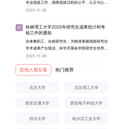
够担当民族复兴大任的高素质人才。（一）强化思
专业选拔工作，保障选拔过程的公平、公正与公
用成果分级方案》认定）；②作为主要完成人获
文选题为《加入合作社对茶农绿色生产行为的影响
的，将获发上海交通大学博士研究生毕业证书并授
想政治教育与导师队伍建设学校以党建引领为核
开，依据《海南大学普通本科学生自主选择专业管
得省部级二等奖及以上科研成果奖励（以证书为
2025-11-28
研究》，该研究立足于茶农生产经营实际，围
予博士学位。四、项目特色与支持条件（一）高水
心，将思想政治教育贯穿研究生培养全过程。通过
理办法》（海大党政办[2024]54号）及《关于做
准），其中一等奖要求排名前五，二等奖要求排名
绕“认知—采纳—转型—收益”这一主线，深入剖析
平科研平台学生可参与国家重大科研项目，接触材
修订导师立德树人职责实施细则，明确导师在研究
好2025-2026学年第1学期自主选择专业选拔考核
前三。（二）网上报名及缴费报名及缴费统一在网
合作社及其利益联结机制对茶农采纳绿色生产技术
料领域大科学装置与人工智能辅助研发平台，获得
桂林理工大学2025年研究生成果统计和考
问
生成长中的关键角色，推动形成以德为先、科研报
准备工作的通知》（海大本[2025]17号）两份核
上进行，时间为2025年11月27日上午9:00至
核工作的通知
行为的影响路径，不仅深化了合作社推动农业绿色
前沿科研训练条件。（二）优质导师资源由包括院
国的育人氛围。在加强学术规范和学风建设方面，
心文件精神，结合我院学科建设特点与教学管理实
2025年12月17日晚上10:00。考生须提前认真阅
转型的理论认识，也促进了农业经济学与生态学相
士在内的资深科研人员组成导师团队，提供高水平
全体教职工、在校研究生：为精准掌握我校研究生
学校持续开展学术诚信教育，营造风清气正的学术
际情况，特制定本实施方案。一、组建选拔工作专
读学校及学院发布的招生章程、简章及专业目录，
关研究的交叉融合，为促进茶农增收、服务双碳目
学术指导，并支持参与国际化学术交流。（三）优
学术成果产出情况，科学开展各学院研究生培养质
环境。（二）完善“五育并举”育人机制学校系统推
项领导小组为统筹推进自主选择专业选拔全流程工
按规定完成报名及缴费。逾期未完成视为自动放
标实现以及全面推进乡村振兴战略提供了有益参
厚奖助待遇提供具有竞争力的助研津贴与生活补
量评估工作，进一步推进研究生成果管理的规范
进德育、智育、体育、美育和劳育有机融合，构建
2025-11-28
作，确保各项环节有序落地，学院专门成立选拔工
弃。（三）申请材料提交符合报考条件的考生，需
考。二、答辩过程与主要内容（一）论文主要内容
助，保障学生潜心学业与研究。（四）畅通发展渠
化、制度化与信息化建设，现就2025年度研究生
全面发展的育人体系。通过课程教学、科研训练、
作领导小组。二、明确报名准入条件本次自主选择
下载并填写《博士入学申请材料自查表》，按要求
与框架文枚博士的论文聚焦茶农参与合作社这一现
道在培养过程中表现优异者，毕业后可优先获得苏
成果统计、审核及考核相关事宜通知如下：一、成
其他人都在看
热门推荐
社会实践等多种途径，提升研究生的综合素质，培
专业选拔的报名对象限定为2025级全日制普通本
整理申请材料，确保材料齐全、顺序正确。所有纸
实背景，系统梳理了“认知—采纳—转型—收益”的
州实验室的工作推荐机会。五、申请条件与报名流
果统计范畴及填报规范本次成果统计对象为我校全
养具有创新精神、实践能力和社会责任感的时代新
科在读学生，第二学士学位学生不在本次选拔范围
质申请材料及自查表须于2025年12月22日上午
作用链条，重点探讨了不同利益联结模式如何影响
程（一）基本申请条件不同选拔方式的申请者需满
体博士、硕士研究生，统计时限为2025年11月30
人。二、优化招生与学科结构，服务国家战略需求
内。同时需特别说明的是，在高考招生环节中，国
10:00前寄达经济学院研究生招生办公室。重要提
北京大学
北京理工大学
茶农的绿色生产决策，揭示了合作社在引导农业生
足相应规定：本科直博生须符合上海交通大学推荐
日前正式取得的各类学术成果。成果涵盖正式刊发
西南林业大学主动对接国家重大战略和区域发展需
家或学校已明确标注不得转专业的本科学生，不具
示：材料送达时间以签收时间为准，逾期不予受
产方式绿色转型中的内在机制。（二）答辩过程回
免试研究生相关要求。硕博连读与申请-考核制申
的学术论文、获得的科研奖励、已授权或在申的专
要，不断优化学科布局与招生机制，提升研究生教
备参与本次选拔考核的资格。三、确定选拔考核方
理；建议选择可靠快递方式邮寄；请严格对照材料
顾在答辩陈述环节，文枚就研究背景、分析框架、
请者应满足当年度上海交通大学博士研究生招生的
西安交通大学
西安电子科技大学
利、正式出版的专著、学科竞赛获奖证书及参与国
育服务经济社会发展的能力。目前，学校拥有4个
式本次自主选择专业选拔考核采用“初试+复试”的
清单顺序整理提交。材料不全、不符合要求或存在
核心内容以及创新之处进行了系统汇报。答辩委员
基本条件及各学院补充规定。（二）报名方式所有
内外学术交流活动的相关证明等。所有在校研究生
一级学科博士点、1个博士专业学位点，以及17个
两级考核模式，其中初试由学校教务处统一部署组
弄虚作假者，资格审查将不予通过。所有提交材料
会各位专家本着严谨求实的学术态度，从理论支
申请人须提前与意向导师沟通确认招生意向，并在
须登录桂林理工大学研究生教育综合管理信息系
一级学科硕士点和17个硕士专业学位点。“十四
四川大学
哈尔滨工业大学
织，复试环节则由我院自主负责实施，具体安排如
不予退还。考生须对报名信息的真实性和准确性负
撑、研究方法、数据论证以及逻辑结构等多个维度
达成一致后进行网上报名：本科直博生须按规定时
统，在指定功能模块完成成果信息录入，并上传相
五”期间，学校研究生规模实现显著增长，博士研
下：（一）学校统一初试安排初试的具体考试时
责，报名信息一经确认提交，不得修改。如确需修