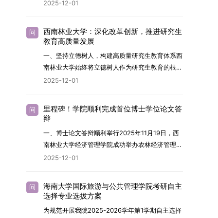
2026年，学院博士研究生招生全面实行“申请-考
2025-12-01
究与技术开发工作的未来领军人才。二、招生安排
核”机制。本年度计划招收博士研究生27名，具体
（一）招生学科范围涵盖材料科学与工程
导师招生计划详见学院官网发布的《四川大学经济
（0805）、化学（0703）、电子科学与技术
西南林业大学：深化改革创新，推进研究生
问
学院2026年博士生招生专业目录》。实际录取人
教育高质量发展
（0809）、材料与化工（0856）、机械
数将根据国家最终下达的招生计划及考生报名情况
（0855）、电子信息（0854）等相关专业。
一、坚持立德树人，构建高质量研究生教育体系西
进行适当调整。除国家专项计划外，我院招收定向
（二）招生名额2026年度具体招生规模以国家最
南林业大学始终将立德树人作为研究生教育的根本
就业考生的比例原则上不超过总计划的5%。全日
终下达计划为准，首批拟招收联合培养博士生16
任务，积极响应“教育强国，研究生教育何为”的时
2025-12-01
制定向就业考生在基本修业年限内须全脱产在校学
名。具体招生院系及导师信息请见相关名录。
代命题。学校全面贯彻党的教育方针，以高质量党
习。二、报考流程（一）报名资格1.申请人应拥护
（三）选拔途径共设置三种选拔方式，包括本科直
建引领研究生思想政治教育，修订并印发了《研究
中国共产党的领导，品德良好，遵纪守法，身心健
里程碑！学院顺利完成首位博士学位论文答
问
博、硕博连读与申请-考核制，将根据考生综合素
生导师立德树人职责实施细则（2025年修
辩
康，并满足《四川大学2026年博士研究生招生章
质择优录取。（四）培养类别全部为全日制非定向
订）》，推动导师发挥示范作用，引导学生树立德
程》中列出的各项基本条件。2.具备较强的科研能
一、博士论文答辩顺利举行2025年11月19日，西
就业博士研究生。三、培养模式与学位管理（一）
才兼备、科技报国的远大志向，增强社会责任感和
力，并展现出良好的科研发展潜力。3.提交两份由
南林业大学经济管理学院成功举办农林经济管理专
学籍管理联合培养学生学籍隶属于上海交通大学，
人文关怀，促进个人成长与国家战略需求深度融
正高级职称专家亲笔书写的推荐信，专业领域需与
业首届博士研究生学位论文答辩会。答辩地点设于
基本修业年限按该校研究生学籍管理办法执行。
2025-12-01
合。同时，学校制定《关于进一步加强研究生教育
报考专业相关，其中一份必须由报考导师出具。4.
学院303会议室，博士生文枚就其博士学位论文进
（二）培养阶段划分培养过程分为两个主要阶段：
管理工作的实施意见》，强化学风建设，深化科研
以同等学力身份报考者，其科研成果须同时符合以
行了汇报与答辩。答辩委员会由多位知名专家组
第一阶段于上海交通大学完成课程学习；第二阶段
诚信与学术道德教育，弘扬科学精神。学校坚
海南大学国际旅游与公共管理学院考研自主
问
下两项要求：①以第一作者身份在报考学科领域
成。北京林业大学陈建成教授担任主席，委员包括
进入苏州实验室，依托其重大科研任务开展课题研
选择专业选拔方案
持“五育并举”育人理念，通过德育铸魂、智育启
内发表期刊文章，其中至少1篇为A级、1篇为B级
云南财经大学熊德平教授、杨增雄教授、李亚波教
究与学位论文工作。（三）学历学位授予学生在规
智、体育强身、美育润心、劳育践行，全面培养能
为规范开展我院2025-2026学年第1学期自主选择
（期刊等级依据《四川大学哲学社会科学期刊与应
授，以及昆明理工大学冯朝睿教授。文枚的博士论
定年限内达到上海交通大学毕业及学位授予要求