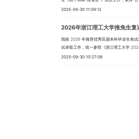
施推免生复试工作围绕名单确定、资格审查
中，各学院接收推免生的总名额，需与此前上
单原件，且成绩单须加盖推荐院校教务处公章
结合学院实际情况，特制定本方案。一、接
开展，具体要求如下：1. 复试名单确定与体
硕士生招生专业目录》信息保持一致；且各
2025-09-30 11:09:12
复印件，或其他可证明外语水平的考试成绩单
2026年接收推免生的全日制专业、专业代码
12 日至 9 月 17 日期间，各硕士研究
标，不得挤占统考名额。四、时间安排与工
原件，如获奖证书、学术论文、出版物、原
代码020200（应用经济学）：招生计划1
行全面审核，并逐一向考生反馈审核结果，
2026 年推免生复试工作采用线下方式开
取1. 复试安排复试内容涵盖英语水平、专
2026年浙江理工大学推免生
020200（应用经济学）：招生计划10人，
格。（2）体检要求：考生在收到复试通知
月 17 日 —9 月 19 日，具体时段与
满分100分。其中，英语水平占20分，专业素
我校 2026 年推荐优秀应届本科毕业生免
025100（金融）：招生计划12人，招生类
生信息网的 “下载中心” 板块，自行下载
测试：由学校心理健康教育中心统一组织，
拟录取规则（1）学院将依据复试总成绩，
试录取工作，统一参照《浙江理工大学 20
025400（国际商务）：招生计划12人，招
的医院完成体检，并在参加复试时，将体检
9 月 15 日 —9 月 19 日，具体要求
单。复试总成绩计算方式为：复试总成绩=
执行。所有推免生的复试、录取环节，均需通
025800（数字经济）：招生计划8人，招
2025-09-30 10:27:08
研究生招生单位，由招生单位进行统一审核。
试的考生，其复试成绩视为无效。（三）考
质成绩。（2）存在以下任一情形的推免生
生（免初试、转段）信息公开暨管理服务系统
120200（工商管理学）：招生计划5人，招
前，各招生单位需对考生的相关材料原件进
知书》（需在学校研招网推免生报名系统自
绩”低于12分（不含12分）； ② “专业
成，确保流程规范、信息可追溯。一、复试
125300（会计）：招生计划6人，招生
人的身份证、学生证、本科阶段（大一至大
参与心理测试→参加复试（含专业笔试与面
③ “综合素质成绩”低于24分（不含24分
加复试前，需按以下清单准备并提交相关材
请人需在规定时间内登录“推免服务系统”填
平等级证书（如四六级证书）及各类获奖证
定拟录取名单→具有拟录取资格的考生提交
考试违纪舞弊、替考行为，或思想品德考核
审查的核心依据：身份与学籍证明：本人有
至10月17日中午12时，逾期将无法提交
“研究生招生思想政治和品德表现审查表”“体检
录取资格的考生，需在当地二级甲等及以上
统”，向拟录取考生发送待录取通知。考生需
份（复试时需携带原件，供现场核验身份）
（含直博生、推免硕士生）需满足以下条件：1
发送至各招生单位指定的联系人邮箱（邮箱
函之日起 20 个工作日内，需将体检表原
系统”确认是否接受待录取通知。（4）拟
学习成绩单复印件 1 份，需加盖本科就读
决拥护中国共产党的领导，道德品质良好，
https://yz.gdufs.edu.cn/lxwm
表或体检结果不合格的考生，学校不予录取
生院网站进行公示，公示期不少于7天。（
确保成绩真实有效）；外语水平证明：大学英语
3. 身体健康状况符合国家及我校规定的研究
格。3. 复试方式、内容及评分规范（1）复
为我校硕士研究生的推免生，发放同意接收函。（六
以“推免系统”公布的信息为准，请各位推免
IELTS 等外语考试合格证书或成绩证明复印
学校2026年推荐免试研究生资格的优秀应届本
试” 与 “网络远程面试” 两种方式中的一
学院需以单位为主体，向研招办报送以下三类材
及要求，避免错过关键时间节点。四、复试
励证明：大学期间获得的各类荣誉称号、学
年国家及我院硕士研究生招生专业目录中规定
“笔试” 或 “面试”。（2）复试纪律要求
生拟录取名单》；2.《暨南大学 2026 年
议（双机位）的形式开展复试。（二）复试
印件 1 份（原件需携带备查）；科研能力
要求：除满足上述1-5项条件外，本科阶段
后，不得以任何形式（包括口头、文字、电
2026 年推免生不合格名单》。五、复试内