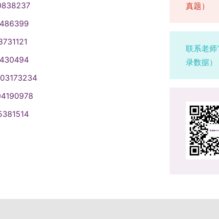
0838237
招生学院自主负责；时间与地点：由
真题）
士专业知识考核形式为笔试，不包含
 100 分，成绩构成需涵盖外国语听力
研究生入学初试的统一标准，做好复
院通知为准，按时前往指定地点完成
考宁波大学商学院2025年硕士研究
块。各招生单位需在本单位制定的推
注意：笔试试卷与参考答案在启用前
1486399
：具体时间与地点由各学院自行安
明； （3）考核重点：学术学位推免
及成绩计算方式，并将该方案上报学
室使用专用计算机及存储设备完成，
3731121
因前期选拔时已参加过心理测试，本
力、学术创新潜力；专业学位推免硕
。三、推免生拟录取工作规则推免生
；制卷与评卷需严格按规定执行。同
联系老师
参加心理测试的考生名单发送至研招
解决实际问题的能力及职业发展潜
、规范流程” 的原则，具体要求如下：
1430494
容，制定科学考核标准，确保复试公
录数据）
四）笔试、面试及外语测试时间与形
时间一般不少于20分钟，其中英语口
召开招生工作领导小组会议与党政联席
组组长需在复试前组织导师商议复试
003173234
体日程，由各学院根据学科特点与实
成绩计算办法 （1）无笔试专业：复试
进行细致审查，并开展集体讨论；最
。每个复试小组需配备不少于 5 名
下结合的方式，本校考生统一参加现
04190978
口语及听力测试成绩×0.3； （2）有笔
，确定各专业推免生的拟录取名单。2.
需从研究生导师、副高级及以上职称教
何种方式，复试内容、考核标准必须
0.25 + 专业面试成绩×0.5 +
统筹协调推免招生与统考招生两项工
不少于 3 名。3.评分前可召开复试
5381514
节需做到全程、全方位、无死角录音
复试成绩计算结果保留至小数点后2
免招生，需为参加全国硕士研究生统
员需现场独立评分，评分记录交由学
安排 2 名及以上学校正式在职在编
）复试形式：采用线下面试方式，主要包
时，各招生单位在确定推免生的拟录
自修改。（五）复试过程监管各学院
将个人手机交学院统一保管，同时要
语及听力测试； （2）考核重点：重
取类别（如全日制、非全日制等）。
 工作机制：随机确定考生复试次序、随
《浙江理工大学 2025 年硕士研究
质、逻辑思维能力、创新能力、综合
的推免生均必须参加复试环节，无复试
。同时强化技术支持与安全保障，确
笔试，各学院需认真填写《业务课笔
面试时长：每位考生的面试总时间一般
按照本学科、本专业考生的复试总成
像材料由学院研究生管理办公室（以
留存。考核内容：复试环节主要包含
长一般不少于5分钟。2. 复试成绩计
特别注意：复试中的 “思想政治素
10 年，以备查阅。（六）复试流程与
试，具体操作规范与全国硕士研究生
专业与综合面试成绩（百分制）×60%
，不纳入录取总成绩的量化计算，但只要
程度保持一致；每位考生面试时间原
三、推免生类型我校 2026 年接收
0%； （2）复试成绩计算结果保留至
取资格。4. 推免服务系统操作要求
表达机会，全面展现其综合素质与能