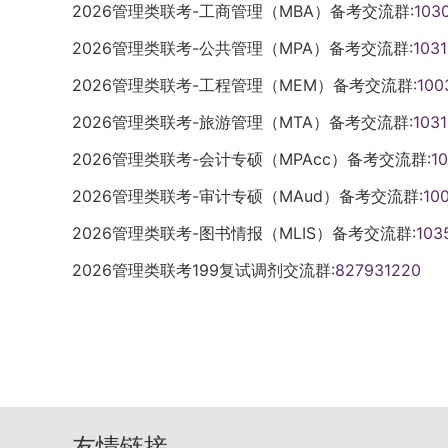
2026管理类联考-工商管理（MBA）备考交流群:
103
（二）考生报到与资格审查组织主体：由各
试、综合素质和专业知识考核（其中会计硕
可核查。4. 复试成绩计算复试总成绩满分为
间。（三）复试笔试组织规范各学院需参照
各学院根据复试整体安排确定，考生需以学
思想政治理论考核笔试），具体考核内容可参
测试、外国语口语测试、专业测试等核心模
试笔试的命题、审题、制卷及评卷工作。需
2026管理类联考-公共管理（MPA）备考交流群:
103
报到与资格审查。（三）心理测试组织要求
生招生复试科目及同等学力加试科目相关说
免复试方案中，清晰界定各模块的分值占比
属于国家秘密材料，命题工作需在指定命题
2026管理类联考-工程管理（MEM）备考交流群:
100
排；特殊说明：本校研究生支教团推免生，
硕士生重点考核对学科知识的掌握与运用能
校研究生院进行备案，备案通过后方可执行
严禁在公用计算机或公共服务器上开展命题
次无需重复参与；各学院需至少提前一天将
士生重点考核综合实践素质、运用专业知识
2026管理类联考-旅游管理（MTA）备考交流群:
拟录取工作严格遵循 “集体决策、计划统筹
103
时，各学院需结合学科特点精心设计复试内
办相关人员，并通知考生按时参加测试。（
力； （4）面试时长：每位考生的面试总
1. 拟录取名单确定流程各招生单位需组织
平有效。（四）复试小组工作要求各复试小
2026管理类联考-会计专硕（MPAcc）备考交流群:
1
式：笔试、面试、外语听力及口语测试的具
语及听力测试时长不少于5分钟。2. 复试
会议，对考生的复试成绩、材料审核结果等
流程及考核侧重点，确保提问科学、记录详实
际情况自主确定；复试方式：采用线上与线
2026管理类联考-审计专硕（MAud）备考交流群:
10
成绩=专业能力综合面试成绩×0.7 + 外语
终需严格按照 “公开、公平、公正” 的原则
教师及 1 名工作秘书，其中：1.复试教师
场复试，校外考生采用线上复试；无论采用
试专业（会计硕士）：复试成绩=专业课笔试成绩×
招生计划统筹与录取类别确定各招生单位需
师或博士学位教师中选拔；2.研究生导师人数
2026管理类联考-图书情报（MLIS）备考交流群:
103
保持一致，确保公平性。操作规范：复试环
外语口语及听力测试成绩×0.25； （3）
作，不得将某一专业的招生计划全部用于推
小组会议，共同研讨考生评价意见；小组成
2026管理类联考199复试调剂交流群:
827931220
录像，录像资料需存档备查；每个笔试考场需
位。（二）直博生复试1. 复试内容 （1
一考试的考生预留一定比例的招生计划。同
院研究生管理部门集中保管，任何人不得擅
人员担任监考；开考前，笔试与面试教师需
含专业与综合面试、思想政治面试、英语口
取专业及研究方向时，需同步明确考生的录
需严格加强过程监管，建立健全 “三随机”
求考生关闭手机并统一收管；线上复试需参照
点围绕考生的外语水平、学科背景、专业素
3. 拟录取排序与关键考核要求所有拟录取
机确定导师组组成人员、随机抽取复试试题
生网络远程复试指南》执行；若组织业务课
素质及发展潜力等方面展开考核； （3）
成绩者不得进入拟录取名单。各招生单位需
保复试安全顺畅；复试全程需录音录像，音
试签到表及考场记录单》，并在学院内存档
不少于20分钟，其中英语口语及听力测试时
绩从高到低的顺序，确定拟录取考生名单。需
下简称 “研管办”）指定专人保管，保存期 
业务课笔试、综合面试、外语听力及口语测
算办法 （1）直博生复试成绩（百分制）=
质和道德品质考核” 及 “体检” 两项内容
时长要求复试流程需统一规范，各环节难易
统一招生考试考生（统考生）复试要求一致。
+ 外语口语及听力测试成绩（百分制）×4
其中一项考核不合格，考生将被直接取消拟录
则上不少于 10 分钟，需为考生提供充分
友情链接