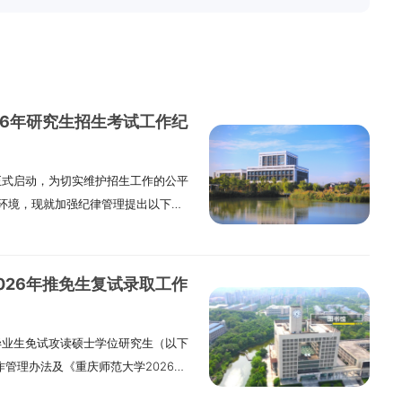
26年研究生招生考试工作纪
正式启动，为切实维护招生工作的公平
环境，现就加强纪律管理提出以下要
）提升思想认识，落实主体责任各单
动适应新阶段招生政策与流程变化，
命题、初试、评卷、复试、调剂、录
026年推免生复试录取工作
招生全过程规范有序。（二）加强过
指导与督查，健全监管机制，明确责
毕业生免试攻读硕士学位研究生（以下
考生咨询与申诉渠道，实现招生全流
作管理办法及《重庆师范大学2026年
增强规范意识对所有参与招生考试及
工作办法》，结合学院实际情况，特
人人知晓政策、熟悉流程、严守规