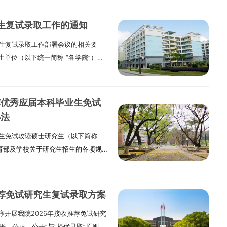
学院接收推免生的具体专业与人数，可
范、履职尽责。二、严格规范操作，
本科毕业生免试攻读硕士学位研究生专
规履职严格执行国家、省级及学校相
免生复试录取工作的通知
和国国籍。2. 拥护中国共产党的领
优化考生服务，切实保障招生公平。
推免生复试录取工作部署会议的相关要
校期间学习成绩优异，专业成绩与综合
服从统一安排，高效完成工作任务。
单位（以下统一简称 “各学院”）的
兴趣，具备较好的专业素养，拥有较
师及相关人员一律不得参与任何形式
位推免研究生招生录取工作。主要职
学风严谨，在校期间无任何考试作弊、
露试题信息、命题工作内容，不得接
，集体审定各专业复试方案、复试教
到任何处罚或处分。5. 为具有推荐
息公开制度凡有直系亲属报考本校研
与复试录取工作的人员开展政策解
在学校的推荐免试资格，且在“推免系
。坚持信息公开，做到招生政策、程
推荐优秀应届本科毕业生免试
专业复试小组推进工作；成立专门工
况符合国家及重庆师范大学规定的体检要
加强监督检查，严肃执纪问责（一）
办法
核查申请及申诉诉求，保障复试录取
. 推免生需在规定时间内完成志愿填
察机构将实施全过程嵌入式监督，各
毕业生免试攻读硕士研究生（以下简称
作群下载《2026 年推免生复试套
，9月22日开始报名。届时需登录“全国
报告问题线索，为招生工作提供纪律
教育部及学校关于研究生招生的各项规
在学校推免生报名系统内提交复试方案；同时
公开暨管理服务系统”（以下简称“推
通过明察暗访等多种方式开展督查，
性，特制定本实施办法。一、各硕士
）报送本院复试方案纸质版。经研招办
报操作。2. 学校将通过“推免系
律严肃处理，造成严重后果的，追究
单位需依据教育部发布的相关政策及
息网（以下简称 “学校研招网”）统
通知内容包含复试方式、时间、地点等
，认真组织落实，共同维护我校研究
位各学科专业的培养目标与特色，制
方案，组织各项复试工作。三、关于
，确认是否接受该复试通知。（二）资
推荐免试研究生复试录取方案
复试的具体时间安排，由各研究生招
结合历年推免生招收情况，以及
试前向学院提交以下材料，以完成资
开展我院2026年接收推荐免试研究
相关考生。二、推免生复试组织与实
定各专业接收并录取推免生的名额。其
原件及复印件。2. 历年在校学习成绩
平、公正、公开”与“择优录取”原则，