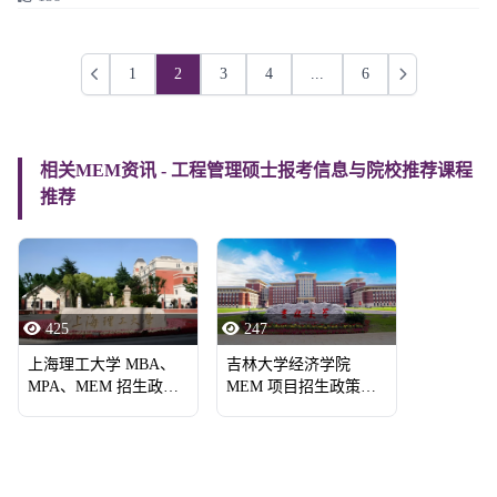
1
2
3
4
...
6
上一页
下一页
相关MEM资讯 - 工程管理硕士报考信息与院校推荐课程
推荐
425
247
上海理工大学 MBA、
吉林大学经济学院
MPA、MEM 招生政策
MEM 项目招生政策宣
宣讲会
讲会