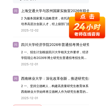
上海交通大学与苏州国家实验室2026年联合培养博士
问
2 为服务国家重大战略需求，依托高水平科研平台
培养高层次创新人才，经上级部门批准，苏州实验
室（全称“苏州国家实验室”）与上海交通大学将于
2025-12-02
2026年继续合作开展博士研究生联合培养工作。
该项目旨在选拔优秀学子，在材料及相关前沿交叉
四川大学经济学院2026年普通招考博士研究生招生简
问
学科领域进行深度培养。相关招生政策及安排说明
2 一、招生计划根据四川大学相关文件要求，经济
如下。一、培养定位本项目致力于面向国家战略发
学院现公布2026年博士研究生普通招考招生简
展方向，培育具备科学家素养、创新精神与科研能
章。2026年，学院博士研究生招生全面实行“申
力，系统掌握学科前沿知识，能胜任高水平科学研
2025-12-01
请-考核”机制。本年度计划招收博士研究生27名，
究与技术开发工作的未来领军人才。二、招生安排
具体导师招生计划详见学院官网发布的《四川大学
（一）招生学科范围涵盖材料科学与工程
西南林业大学：深化改革创新，推进研究生教育高质
问
经济学院2026年博士生招生专业目录》。实际录
（0805）、化学（0703）、电子科学与技术
2 一、坚持立德树人，构建高质量研究生教育体系
取人数将根据国家最终下达的招生计划及考生报名
（0809）、材料与化工（0856）、机械
西南林业大学始终将立德树人作为研究生教育的根
情况进行适当调整。除国家专项计划外，我院招收
（0855）、电子信息（0854）等相关专业。
本任务，积极响应“教育强国，研究生教育何为”的
定向就业考生的比例原则上不超过总计划的5%。
（二）招生名额2026年度具体招生规模以国家最
2025-12-01
时代命题。学校全面贯彻党的教育方针，以高质量
全日制定向就业考生在基本修业年限内须全脱产在
终下达计划为准，首批拟招收联合培养博士生16