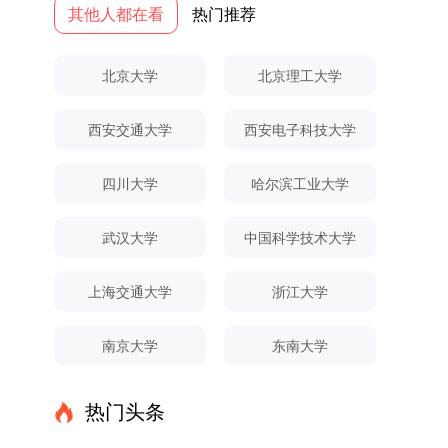
党建引领研究生思想政治教育，修订并印发了《研
其他人都在看
热门推荐
校学习。二、报考流程（一）报名资格1.申请人应
名。具体招生院系及导师信息请见相关名录。
究生导师立德树人职责实施细则（2025年修
拥护中国共产党的领导，品德良好，遵纪守法，身
（三）选拔途径共设置三种选拔方式，包括本科直
订）》，推动导师发挥示范作用，引导学生树立德
心健康，并满足《四川大学2026年博士研究生招
博、硕博连读与申请-考核制，将根据考生综合素
北京大学
北京理工大学
才兼备、科技报国的远大志向，增强社会责任感和
生章程》中列出的各项基本条件。2.具备较强的科
质择优录取。（四）培养类别全部为全日制非定向
人文关怀，促进个人成长与国家战略需求深度融
研能力，并展现出良好的科研发展潜力。3.提交两
就业博士研究生。三、培养模式与学位管理（一）
西安交通大学
西安电子科技大学
合。同时，学校制定《关于进一步加强研究生教育
份由正高级职称专家亲笔书写的推荐信，专业领域
学籍管理联合培养学生学籍隶属于上海交通大学，
管理工作的实施意见》，强化学风建设，深化科研
需与报考专业相关，其中一份必须由报考导师出
基本修业年限按该校研究生学籍管理办法执行。
诚信与学术道德教育，弘扬科学精神。学校坚
具。4.以同等学力身份报考者，其科研成果须同时
（二）培养阶段划分培养过程分为两个主要阶段：
四川大学
哈尔滨工业大学
持“五育并举”育人理念，通过德育铸魂、智育启
符合以下两项要求：①以第一作者身份在报考学
第一阶段于上海交通大学完成课程学习；第二阶段
智、体育强身、美育润心、劳育践行，全面培养能
科领域内发表期刊文章，其中至少1篇为A级、1篇
进入苏州实验室，依托其重大科研任务开展课题研
武汉大学
中国科学技术大学
够担当民族复兴大任的高素质人才。（一）强化思
为B级（期刊等级依据《四川大学哲学社会科学期
究与学位论文工作。（三）学历学位授予学生在规
想政治教育与导师队伍建设学校以党建引领为核
刊与应用成果分级方案》认定）；②作为主要完
定年限内达到上海交通大学毕业及学位授予要求
上海交通大学
浙江大学
心，将思想政治教育贯穿研究生培养全过程。通过
成人获得省部级二等奖及以上科研成果奖励（以证
的，将获发上海交通大学博士研究生毕业证书并授
修订导师立德树人职责实施细则，明确导师在研究
书为准），其中一等奖要求排名前五，二等奖要求
予博士学位。四、项目特色与支持条件（一）高水
南京大学
东南大学
生成长中的关键角色，推动形成以德为先、科研报
排名前三。（二）网上报名及缴费报名及缴费统一
平科研平台学生可参与国家重大科研项目，接触材
国的育人氛围。在加强学术规范和学风建设方面，
在网上进行，时间为2025年11月27日上午9:00至
料领域大科学装置与人工智能辅助研发平台，获得
学校持续开展学术诚信教育，营造风清气正的学术
2025年12月17日晚上10:00。考生须提前认真阅
前沿科研训练条件。（二）优质导师资源由包括院
热门头条
环境。（二）完善“五育并举”育人机制学校系统推
读学校及学院发布的招生章程、简章及专业目录，
士在内的资深科研人员组成导师团队，提供高水平
进德育、智育、体育、美育和劳育有机融合，构建
按规定完成报名及缴费。逾期未完成视为自动放
学术指导，并支持参与国际化学术交流。（三）优