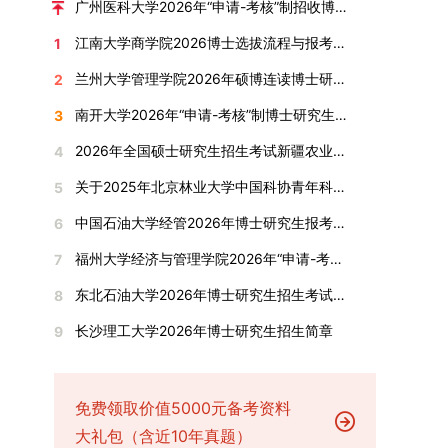
广州医科大学2026年“申请-考核”制招收博士研究生报考公告
全面发展的育人体系。通过课程教学、科研训练、
弃。（三）申请材料提交符合报考条件的考生，需
厚奖助待遇提供具有竞争力的助研津贴与生活补
江南大学商学院2026博士选拔流程与报考条件汇总
1
社会实践等多种途径，提升研究生的综合素质，培
下载并填写《博士入学申请材料自查表》，按要求
助，保障学生潜心学业与研究。（四）畅通发展渠
养具有创新精神、实践能力和社会责任感的时代新
整理申请材料，确保材料齐全、顺序正确。所有纸
道在培养过程中表现优异者，毕业后可优先获得苏
兰州大学管理学院2026年硕博连读博士研究生招生“申请-考核”实施方案
2
人。二、优化招生与学科结构，服务国家战略需求
质申请材料及自查表须于2025年12月22日上午
州实验室的工作推荐机会。五、申请条件与报名流
南开大学2026年“申请-考核”制博士研究生招生录取工作实施细则
3
西南林业大学主动对接国家重大战略和区域发展需
10:00前寄达经济学院研究生招生办公室。重要提
程（一）基本申请条件不同选拔方式的申请者需满
要，不断优化学科布局与招生机制，提升研究生教
示：材料送达时间以签收时间为准，逾期不予受
足相应规定：本科直博生须符合上海交通大学推荐
2026年全国硕士研究生招生考试新疆农业大学报考点网上确认公告
4
育服务经济社会发展的能力。目前，学校拥有4个
理；建议选择可靠快递方式邮寄；请严格对照材料
免试研究生相关要求。硕博连读与申请-考核制申
关于2025年北京林业大学中国科协青年科技人才培育工程博士生推荐工作的通知
5
一级学科博士点、1个博士专业学位点，以及17个
清单顺序整理提交。材料不全、不符合要求或存在
请者应满足当年度上海交通大学博士研究生招生的
一级学科硕士点和17个硕士专业学位点。“十四
弄虚作假者，资格审查将不予通过。所有提交材料
基本条件及各学院补充规定。（二）报名方式所有
中国石油大学经管2026年博士研究生报考通知
6
五”期间，学校研究生规模实现显著增长，博士研
不予退还。考生须对报名信息的真实性和准确性负
申请人须提前与意向导师沟通确认招生意向，并在
福州大学经济与管理学院2026年“申请-考核”制招收攻读博士学位研究生相关要求
7
究生规模增长达211%。在招生宣传方面，学校构
责，报名信息一经确认提交，不得修改。如确需修
达成一致后进行网上报名：本科直博生须按规定时
建了“网络宣传+AI智能咨询+现场答疑”三位一体的
改，须在报名截止前重新填报。三、选拔与录取1.
间登录国家推荐免试服务系统完成志愿填报。硕博
东北石油大学2026年博士研究生招生考试实施细则
8
招生宣传平台，持续推进招生模式改革。2024年
资格审查学院将依据网上报名信息及寄达的申请材
连读与申请-考核制考生需登录上海交通大学研招
长沙理工大学2026年博士研究生招生简章
9
起全面推行“申请-考核”制博士招生，2025年进一
料进行资格审查，核实考生报考资格、材料完整性
网报名系统，选择“国家实验室联培专项”，并选定
步拓展“直博”“硕博连读”等多元招生渠道。在学科
及缴费情况。审查结果预计于2025年12月下旬在
名录内交大导师。（三）报名时间节点本科直博生
专业调整方面，学校实施存量专业优化行动，压缩
学院网站公布。2.材料评议学院将组织专家组对通
报名以学校通知为准；硕博连读与申请-考核制设
或撤销生源不足专业，将非全日制招生计划向需求
过资格审查的考生材料进行评议并打分，满分为
两批报名，第一批截止时间为2025年12月15日，
免费领取价值5000元备考资料
旺盛的学科倾斜；同时加快推进急需学科专业建
100分。评议结果预计于2026年1月中上旬公布。
第二批为2026年3月15日至4月20日，具体时间以
大礼包（含近10年真题）