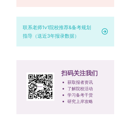
设，陆续开展“生物与医药”“低空技术与工程”等新
学院将根据材料评议成绩及招生计划，确定进入复
报考学院通知为准。（四）材料提交申请人须按学
兴专业招生。学校还深化科教融合，单列专项招生
试的考生名单。同等学力报考者须参加学校统一组
校及报考学院要求，如实提交全部申请材料并完成
计划，与中国科学院昆明植物研究所、西双版纳热
织的政治理论考试，具体时间地点另行通知，成绩
线上报名程序。六、考核与录取考核工作由上海交
带植物园等科研机构开展联合培养，探索跨学科、
合格线为60分。非同等学力考生无需参加。3.复
通大学相关学院与苏州实验室联合组织，具体考核
联系老师1v1院校推荐&备考规划
跨机构的研究生培养新机制。（一）推进招生制度
试安排复试环节将对考生的思想品德、专业素养、
形式、内容及流程以学院后续公布的方案为准。录
指导（送近3年报录数据）
改革与生源质量提升学校建立多元化招生宣传与咨
外语能力、创新意识及综合素质进行全面考察。复
取时将对考生进行全面考察，学术能力与思想品德
询平台，提升生源质量。推行“申请-考核”制博士
试分为笔试与面试两部分：笔试科目为“经济学综
并重，报名及考核期间有违规或学术不端行为者将
招生，并拓展直博与硕博连读渠道，增强招生方式
合”，适用于理论经济学与应用经济学各专业，形
按有关规定处理。七、其他事项（一）入学时间预
的灵活性与针对性。（二）优化学科专业布局通过
式为闭卷，时长为3小时，满分100分。面试环节
计为2026年春季或秋季学期。（二）费用与奖助
撤销合并低效专业、加强社会急需学科建设，学校
要求考生准备10—15分钟的PPT报告，内容应涵盖
学费标准按上海交通大学相关规定执行；学生在读
扫码关注我们
不断优化学科结构。面向国家战略和产业需求，加
个人科研经历、研究成果及博士阶段研究设想等。
期间享受学校与实验室共同提供的奖助学金待遇。
快布局新兴交叉学科，推动学科专业体系动态优
复试成绩按百分制计算，笔试与面试成绩各占
（三）住宿安排课程学习阶段由学校协调住宿；进
获取报者资讯
化。（三）深化科教融合与协同育人学校与高水平
了解院校活动
50%，计算公式为：复试成绩 = (笔试成绩 + 面试
入实验室科研阶段后，由苏州实验室统筹安排住
学习备考干货
科研机构共建联合培养平台，打破传统院系壁垒，
成绩) ÷ 2。复试成绩低于60分者不予录取。同等
宿。（四）未尽事宜参照上海交通大学2026年博
研究上岸攻略
促进科研资源与人才培养深度融合，提升研究生的
学力考生复试期间须加试两门本专业硕士学位主干
士研究生招生章程及相关细则执行。相关推荐：上
科研创新能力与实践能力。三、深化培养模式改
课程，考试形式为笔试，具体科目见复试通知。4.
海市复旦大学MBA 华东理工大学MBA 浙江省
革，提升研究生教育质量西南林业大学将教育、科
思想政治与品德考核复试期间将同步进行思想政治
浙江工业大学MBA
技、人才协同发展的理念贯穿研究生培养全过程，
素质和品德考核，重点考察考生的政治态度、道德
着力提升人才自主培养质量。学校实行学术学位与
品质、诚信状况、遵纪守法表现等。拟录取名单确