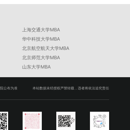
台建设通过科技小院、联合培养基地等载体，推动
校企、校所协同育人，提升研究生解决实际问题的
能力。案例库与优质课程建设为高质量教学提供支
撑。（三）支持科研创新与学术交流学校设立专项
上海交通大学MBA
科研基金，举办高水平学术讲座，鼓励研究生参与
华中科技大学MBA
创新实践。近年来，研究生在论文发表与学科竞赛
方面取得一系列突破，体现了培养质量的显著提
北京航空航天大学MBA
升。
北京师范大学MBA
山东大学MBA
院公布为准
本站数据未经授权严禁转载，违者将依法追究责任