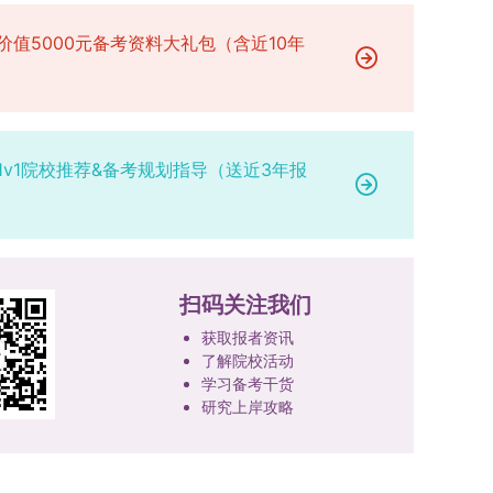
专业学位研究生分类培养，优化前者课程体系的理
定后，学院将向考生所在单位调取人事档案及现实
论深度，强化后者课程的应用性与实践性。在产教
表现材料进行复核。考核不合格者不予录取。四、
价值5000元备考资料大礼包（含近10年
融合方面，学校出台《科技小院管理办法》《研究
录取办法1.考生总成绩由材料评议成绩和复试成绩
生联合培养基地建设管理办法》等文件，明确产学
加权得出，具体计算公式为：总成绩 = 材料评议
研一体化培养定位。目前已建成8个省级科技小
成绩 × 50% + 复试成绩 × 50%。2.录取工作坚
院，其中2个获省级专项资金支持。专业学位案例
持“全面衡量、择优录取、保证质量、宁缺毋滥”原
1v1院校推荐&备考规划指导（送近3年报
库建设成效显著，1个项目入选教育部主题案例
则，根据招生计划、考生总成绩、思想政治表现及
库，“十四五”以来获批省级案例库项目70余项、省
身心健康状况等因素确定拟录取名单。3.拟录取考
级优质课程近50门。2025年，学校专项投入60余
生须在规定时间内提交符合要求的体检报告（二级
万元设立研究生科研创新基金，支持学生开展前沿
甲等及以上医院或四川大学校医院出具），体检标
研究。学校还设立“香樟学术讲坛”，拓展学生学术
准按教育部及学校相关规定执行。4.拟录取名单经
扫码关注我们
视野。通过系列改革，研究生科研创新与学科竞赛
网上公示，并完成体检、政审、调档等程序后，学
成果丰硕：2024年，研究生以第一作者发表的三
院将向合格考生寄发录取通知书。
获取报者资讯
检索论文占比达91.55%；在“中国研究生创新实践
了解院校活动
大赛”等赛事中，获国家级奖项30余项、省级奖项
学习备考干货
研究上岸攻略
200余项。（一）推进分类培养与课程体系建设学
校根据学术学位与专业学位不同定位，构建差异化
的课程与培养体系，强化学术型人才的理论素养和
专业型人才的实践能力。（二）加强产教融合与平