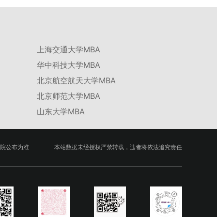
台建设通过科技小院、联合培养基地等载体，推动
校企、校所协同育人，提升研究生解决实际问题的
能力。案例库与优质课程建设为高质量教学提供支
撑。（三）支持科研创新与学术交流学校设立专项
上海交通大学MBA
科研基金，举办高水平学术讲座，鼓励研究生参与
华中科技大学MBA
创新实践。近年来，研究生在论文发表与学科竞赛
方面取得一系列突破，体现了培养质量的显著提
北京航空航天大学MBA
升。
北京师范大学MBA
山东大学MBA
院公布为准
本站数据未经授权严禁转载，违者将依法追究责任