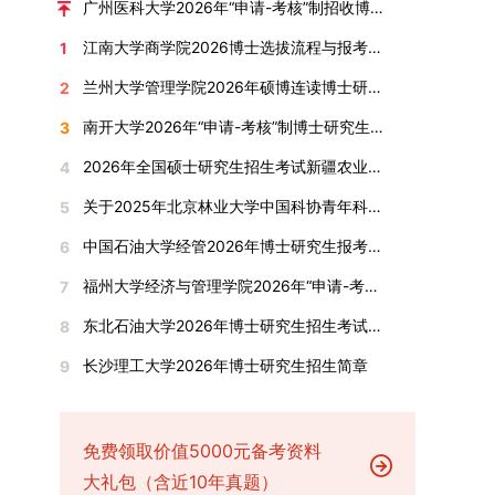
广州医科大学2026年“申请-考核”制招收博士研究生报考公告
全面发展的育人体系。通过课程教学、科研训练、
弃。（三）申请材料提交符合报考条件的考生，需
厚奖助待遇提供具有竞争力的助研津贴与生活补
江南大学商学院2026博士选拔流程与报考条件汇总
1
社会实践等多种途径，提升研究生的综合素质，培
下载并填写《博士入学申请材料自查表》，按要求
助，保障学生潜心学业与研究。（四）畅通发展渠
养具有创新精神、实践能力和社会责任感的时代新
整理申请材料，确保材料齐全、顺序正确。所有纸
道在培养过程中表现优异者，毕业后可优先获得苏
兰州大学管理学院2026年硕博连读博士研究生招生“申请-考核”实施方案
2
人。二、优化招生与学科结构，服务国家战略需求
质申请材料及自查表须于2025年12月22日上午
州实验室的工作推荐机会。五、申请条件与报名流
南开大学2026年“申请-考核”制博士研究生招生录取工作实施细则
3
西南林业大学主动对接国家重大战略和区域发展需
10:00前寄达经济学院研究生招生办公室。重要提
程（一）基本申请条件不同选拔方式的申请者需满
要，不断优化学科布局与招生机制，提升研究生教
示：材料送达时间以签收时间为准，逾期不予受
足相应规定：本科直博生须符合上海交通大学推荐
2026年全国硕士研究生招生考试新疆农业大学报考点网上确认公告
4
育服务经济社会发展的能力。目前，学校拥有4个
理；建议选择可靠快递方式邮寄；请严格对照材料
免试研究生相关要求。硕博连读与申请-考核制申
关于2025年北京林业大学中国科协青年科技人才培育工程博士生推荐工作的通知
5
一级学科博士点、1个博士专业学位点，以及17个
清单顺序整理提交。材料不全、不符合要求或存在
请者应满足当年度上海交通大学博士研究生招生的
一级学科硕士点和17个硕士专业学位点。“十四
弄虚作假者，资格审查将不予通过。所有提交材料
基本条件及各学院补充规定。（二）报名方式所有
中国石油大学经管2026年博士研究生报考通知
6
五”期间，学校研究生规模实现显著增长，博士研
不予退还。考生须对报名信息的真实性和准确性负
申请人须提前与意向导师沟通确认招生意向，并在
福州大学经济与管理学院2026年“申请-考核”制招收攻读博士学位研究生相关要求
7
究生规模增长达211%。在招生宣传方面，学校构
责，报名信息一经确认提交，不得修改。如确需修
达成一致后进行网上报名：本科直博生须按规定时
建了“网络宣传+AI智能咨询+现场答疑”三位一体的
改，须在报名截止前重新填报。三、选拔与录取1.
间登录国家推荐免试服务系统完成志愿填报。硕博
东北石油大学2026年博士研究生招生考试实施细则
8
招生宣传平台，持续推进招生模式改革。2024年
资格审查学院将依据网上报名信息及寄达的申请材
连读与申请-考核制考生需登录上海交通大学研招
长沙理工大学2026年博士研究生招生简章
9
起全面推行“申请-考核”制博士招生，2025年进一
料进行资格审查，核实考生报考资格、材料完整性
网报名系统，选择“国家实验室联培专项”，并选定
步拓展“直博”“硕博连读”等多元招生渠道。在学科
及缴费情况。审查结果预计于2025年12月下旬在
名录内交大导师。（三）报名时间节点本科直博生
专业调整方面，学校实施存量专业优化行动，压缩
学院网站公布。2.材料评议学院将组织专家组对通
报名以学校通知为准；硕博连读与申请-考核制设
或撤销生源不足专业，将非全日制招生计划向需求
过资格审查的考生材料进行评议并打分，满分为
两批报名，第一批截止时间为2025年12月15日，
免费领取价值5000元备考资料
旺盛的学科倾斜；同时加快推进急需学科专业建
100分。评议结果预计于2026年1月中上旬公布。
第二批为2026年3月15日至4月20日，具体时间以
大礼包（含近10年真题）