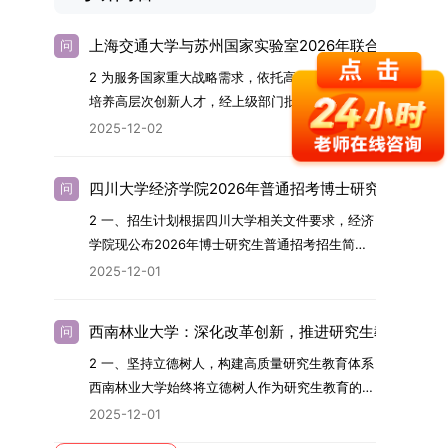
上海交通大学与苏州国家实验室2026年联合培养博士
问
2 为服务国家重大战略需求，依托高水平科研平台
培养高层次创新人才，经上级部门批准，苏州实验
室（全称“苏州国家实验室”）与上海交通大学将于
2025-12-02
2026年继续合作开展博士研究生联合培养工作。
该项目旨在选拔优秀学子，在材料及相关前沿交叉
四川大学经济学院2026年普通招考博士研究生招生简
问
学科领域进行深度培养。相关招生政策及安排说明
2 一、招生计划根据四川大学相关文件要求，经济
如下。一、培养定位本项目致力于面向国家战略发
学院现公布2026年博士研究生普通招考招生简
展方向，培育具备科学家素养、创新精神与科研能
章。2026年，学院博士研究生招生全面实行“申
力，系统掌握学科前沿知识，能胜任高水平科学研
2025-12-01
请-考核”机制。本年度计划招收博士研究生27名，
究与技术开发工作的未来领军人才。二、招生安排
具体导师招生计划详见学院官网发布的《四川大学
（一）招生学科范围涵盖材料科学与工程
西南林业大学：深化改革创新，推进研究生教育高质
问
经济学院2026年博士生招生专业目录》。实际录
（0805）、化学（0703）、电子科学与技术
2 一、坚持立德树人，构建高质量研究生教育体系
取人数将根据国家最终下达的招生计划及考生报名
（0809）、材料与化工（0856）、机械
西南林业大学始终将立德树人作为研究生教育的根
情况进行适当调整。除国家专项计划外，我院招收
（0855）、电子信息（0854）等相关专业。
本任务，积极响应“教育强国，研究生教育何为”的
定向就业考生的比例原则上不超过总计划的5%。
（二）招生名额2026年度具体招生规模以国家最
2025-12-01
时代命题。学校全面贯彻党的教育方针，以高质量
全日制定向就业考生在基本修业年限内须全脱产在
终下达计划为准，首批拟招收联合培养博士生16