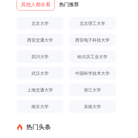
党建引领研究生思想政治教育，修订并印发了《研
其他人都在看
热门推荐
校学习。二、报考流程（一）报名资格1.申请人应
名。具体招生院系及导师信息请见相关名录。
究生导师立德树人职责实施细则（2025年修
拥护中国共产党的领导，品德良好，遵纪守法，身
（三）选拔途径共设置三种选拔方式，包括本科直
订）》，推动导师发挥示范作用，引导学生树立德
心健康，并满足《四川大学2026年博士研究生招
博、硕博连读与申请-考核制，将根据考生综合素
北京大学
北京理工大学
才兼备、科技报国的远大志向，增强社会责任感和
生章程》中列出的各项基本条件。2.具备较强的科
质择优录取。（四）培养类别全部为全日制非定向
人文关怀，促进个人成长与国家战略需求深度融
研能力，并展现出良好的科研发展潜力。3.提交两
就业博士研究生。三、培养模式与学位管理（一）
西安交通大学
西安电子科技大学
合。同时，学校制定《关于进一步加强研究生教育
份由正高级职称专家亲笔书写的推荐信，专业领域
学籍管理联合培养学生学籍隶属于上海交通大学，
管理工作的实施意见》，强化学风建设，深化科研
需与报考专业相关，其中一份必须由报考导师出
基本修业年限按该校研究生学籍管理办法执行。
诚信与学术道德教育，弘扬科学精神。学校坚
具。4.以同等学力身份报考者，其科研成果须同时
（二）培养阶段划分培养过程分为两个主要阶段：
四川大学
哈尔滨工业大学
持“五育并举”育人理念，通过德育铸魂、智育启
符合以下两项要求：①以第一作者身份在报考学
第一阶段于上海交通大学完成课程学习；第二阶段
智、体育强身、美育润心、劳育践行，全面培养能
科领域内发表期刊文章，其中至少1篇为A级、1篇
进入苏州实验室，依托其重大科研任务开展课题研
武汉大学
中国科学技术大学
够担当民族复兴大任的高素质人才。（一）强化思
为B级（期刊等级依据《四川大学哲学社会科学期
究与学位论文工作。（三）学历学位授予学生在规
想政治教育与导师队伍建设学校以党建引领为核
刊与应用成果分级方案》认定）；②作为主要完
定年限内达到上海交通大学毕业及学位授予要求
上海交通大学
浙江大学
心，将思想政治教育贯穿研究生培养全过程。通过
成人获得省部级二等奖及以上科研成果奖励（以证
的，将获发上海交通大学博士研究生毕业证书并授
修订导师立德树人职责实施细则，明确导师在研究
书为准），其中一等奖要求排名前五，二等奖要求
予博士学位。四、项目特色与支持条件（一）高水
南京大学
东南大学
生成长中的关键角色，推动形成以德为先、科研报
排名前三。（二）网上报名及缴费报名及缴费统一
平科研平台学生可参与国家重大科研项目，接触材
国的育人氛围。在加强学术规范和学风建设方面，
在网上进行，时间为2025年11月27日上午9:00至
料领域大科学装置与人工智能辅助研发平台，获得
学校持续开展学术诚信教育，营造风清气正的学术
2025年12月17日晚上10:00。考生须提前认真阅
前沿科研训练条件。（二）优质导师资源由包括院
热门头条
环境。（二）完善“五育并举”育人机制学校系统推
读学校及学院发布的招生章程、简章及专业目录，
士在内的资深科研人员组成导师团队，提供高水平
进德育、智育、体育、美育和劳育有机融合，构建
按规定完成报名及缴费。逾期未完成视为自动放
学术指导，并支持参与国际化学术交流。（三）优