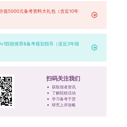
专业学位研究生分类培养，优化前者课程体系的理
定后，学院将向考生所在单位调取人事档案及现实
论深度，强化后者课程的应用性与实践性。在产教
表现材料进行复核。考核不合格者不予录取。四、
价值5000元备考资料大礼包（含近10年
融合方面，学校出台《科技小院管理办法》《研究
录取办法1.考生总成绩由材料评议成绩和复试成绩
生联合培养基地建设管理办法》等文件，明确产学
加权得出，具体计算公式为：总成绩 = 材料评议
研一体化培养定位。目前已建成8个省级科技小
成绩 × 50% + 复试成绩 × 50%。2.录取工作坚
院，其中2个获省级专项资金支持。专业学位案例
持“全面衡量、择优录取、保证质量、宁缺毋滥”原
1v1院校推荐&备考规划指导（送近3年报
库建设成效显著，1个项目入选教育部主题案例
则，根据招生计划、考生总成绩、思想政治表现及
库，“十四五”以来获批省级案例库项目70余项、省
身心健康状况等因素确定拟录取名单。3.拟录取考
级优质课程近50门。2025年，学校专项投入60余
生须在规定时间内提交符合要求的体检报告（二级
万元设立研究生科研创新基金，支持学生开展前沿
甲等及以上医院或四川大学校医院出具），体检标
研究。学校还设立“香樟学术讲坛”，拓展学生学术
准按教育部及学校相关规定执行。4.拟录取名单经
扫码关注我们
视野。通过系列改革，研究生科研创新与学科竞赛
网上公示，并完成体检、政审、调档等程序后，学
成果丰硕：2024年，研究生以第一作者发表的三
院将向合格考生寄发录取通知书。
获取报者资讯
检索论文占比达91.55%；在“中国研究生创新实践
了解院校活动
大赛”等赛事中，获国家级奖项30余项、省级奖项
学习备考干货
研究上岸攻略
200余项。（一）推进分类培养与课程体系建设学
校根据学术学位与专业学位不同定位，构建差异化
的课程与培养体系，强化学术型人才的理论素养和
专业型人才的实践能力。（二）加强产教融合与平