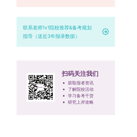
设，陆续开展“生物与医药”“低空技术与工程”等新
学院将根据材料评议成绩及招生计划，确定进入复
报考学院通知为准。（四）材料提交申请人须按学
兴专业招生。学校还深化科教融合，单列专项招生
试的考生名单。同等学力报考者须参加学校统一组
校及报考学院要求，如实提交全部申请材料并完成
计划，与中国科学院昆明植物研究所、西双版纳热
织的政治理论考试，具体时间地点另行通知，成绩
线上报名程序。六、考核与录取考核工作由上海交
带植物园等科研机构开展联合培养，探索跨学科、
合格线为60分。非同等学力考生无需参加。3.复
通大学相关学院与苏州实验室联合组织，具体考核
联系老师1v1院校推荐&备考规划
跨机构的研究生培养新机制。（一）推进招生制度
试安排复试环节将对考生的思想品德、专业素养、
形式、内容及流程以学院后续公布的方案为准。录
指导（送近3年报录数据）
改革与生源质量提升学校建立多元化招生宣传与咨
外语能力、创新意识及综合素质进行全面考察。复
取时将对考生进行全面考察，学术能力与思想品德
询平台，提升生源质量。推行“申请-考核”制博士
试分为笔试与面试两部分：笔试科目为“经济学综
并重，报名及考核期间有违规或学术不端行为者将
招生，并拓展直博与硕博连读渠道，增强招生方式
合”，适用于理论经济学与应用经济学各专业，形
按有关规定处理。七、其他事项（一）入学时间预
的灵活性与针对性。（二）优化学科专业布局通过
式为闭卷，时长为3小时，满分100分。面试环节
计为2026年春季或秋季学期。（二）费用与奖助
撤销合并低效专业、加强社会急需学科建设，学校
要求考生准备10—15分钟的PPT报告，内容应涵盖
学费标准按上海交通大学相关规定执行；学生在读
扫码关注我们
不断优化学科结构。面向国家战略和产业需求，加
个人科研经历、研究成果及博士阶段研究设想等。
期间享受学校与实验室共同提供的奖助学金待遇。
快布局新兴交叉学科，推动学科专业体系动态优
复试成绩按百分制计算，笔试与面试成绩各占
（三）住宿安排课程学习阶段由学校协调住宿；进
获取报者资讯
化。（三）深化科教融合与协同育人学校与高水平
了解院校活动
50%，计算公式为：复试成绩 = (笔试成绩 + 面试
入实验室科研阶段后，由苏州实验室统筹安排住
学习备考干货
科研机构共建联合培养平台，打破传统院系壁垒，
成绩) ÷ 2。复试成绩低于60分者不予录取。同等
宿。（四）未尽事宜参照上海交通大学2026年博
研究上岸攻略
促进科研资源与人才培养深度融合，提升研究生的
学力考生复试期间须加试两门本专业硕士学位主干
士研究生招生章程及相关细则执行。相关推荐：上
科研创新能力与实践能力。三、深化培养模式改
课程，考试形式为笔试，具体科目见复试通知。4.
海市复旦大学MBA 华东理工大学MBA 浙江省
革，提升研究生教育质量西南林业大学将教育、科
思想政治与品德考核复试期间将同步进行思想政治
浙江工业大学MBA
技、人才协同发展的理念贯穿研究生培养全过程，
素质和品德考核，重点考察考生的政治态度、道德
着力提升人才自主培养质量。学校实行学术学位与
品质、诚信状况、遵纪守法表现等。拟录取名单确