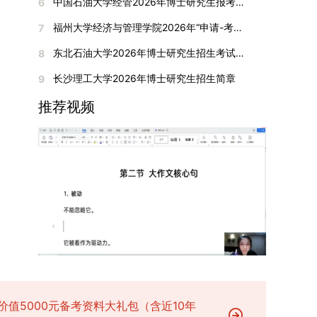
间初步定于2026年1月6日（星期二）下午，具体
中国石油大学经管2026年博士研究生报考通知
6
复试成绩按百分制计算，笔试与面试成绩各占
入实验室科研阶段后，由苏州实验室统筹安排住
在国内核心期刊发表的论文：需上传论文全文扫描
快布局新兴交叉学科，推动学科专业体系动态优
时段划分如下：（1）笔试时段：14:30—15:30，
50%，计算公式为：复试成绩 = (笔试成绩 + 面试
宿。（四）未尽事宜参照上海交通大学2026年博
福州大学经济与管理学院2026年“申请-考核”制招收攻读博士学位研究生相关要求
7
件；3. 已收到正式录用通知但尚未刊发的论文：
化。（三）深化科教融合与协同育人学校与高水平
时长60分钟；（2）面试时段：15:50—17:50，时
成绩) ÷ 2。复试成绩低于60分者不予录取。同等
士研究生招生章程及相关细则执行。相关推荐：上
需提交包含明确卷期号的录用通知原件及论文录用
科研机构共建联合培养平台，打破传统院系壁垒，
长120分钟。若因报名人数调整或其他特殊情况需
东北石油大学2026年博士研究生招生考试实施细则
8
学力考生复试期间须加试两门本专业硕士学位主干
海市复旦大学MBA 华东理工大学MBA 浙江省
稿。（二）科研奖励、专利及专著登记细则科研奖
促进科研资源与人才培养深度融合，提升研究生的
变更时间，学院将通过官方渠道提前通知所有考
课程，考试形式为笔试，具体科目见复试通知。4.
浙江工业大学MBA
长沙理工大学2026年博士研究生招生简章
9
励与专著（含软件著作权、学术专著）需已正式获
科研创新能力与实践能力。三、深化培养模式改
生。3. 复试地点安排本次复试的举办地点为海南
思想政治与品德考核复试期间将同步进行思想政治
得或出版，专利成果可包括处于申请中、已受理及
革，提升研究生教育质量西南林业大学将教育、科
大学观澜湖校区。考虑到最终报名人数可能影响考
推荐视频
素质和品德考核，重点考察考生的政治态度、道德
已授权三种状态。研究生需通过系统“科研成果信
技、人才协同发展的理念贯穿研究生培养全过程，
场设置，具体的笔试教室与面试房间将在报名结束
品质、诚信状况、遵纪守法表现等。拟录取名单确
息维护”菜单进行填报，每一项成果对应的所有证
着力提升人才自主培养质量。学校实行学术学位与
后，通过学院官网或班级通知等方式另行公布，请
定后，学院将向考生所在单位调取人事档案及现实
明材料均需整合为单个PDF文件上传。各类成果附
专业学位研究生分类培养，优化前者课程体系的理
考生密切关注。4. 综合成绩核算与录取规则考生
表现材料进行复核。考核不合格者不予录取。四、
件材料要求如下：1. 科研奖励及竞赛获奖：仅限省
论深度，强化后者课程的应用性与实践性。在产教
的最终综合成绩采用“初试+复试”加权计算方式，
录取办法1.考生总成绩由材料评议成绩和复试成绩
部级及以上级别奖励，需上传包含获奖者姓名的荣
融合方面，学校出台《科技小院管理办法》《研究
其中学校统一初试成绩占比50%，学院复试总成绩
加权得出，具体计算公式为：总成绩 = 材料评议
誉证书或奖状彩色扫描件；2. 学术专著：需上传
生联合培养基地建设管理办法》等文件，明确产学
占比50%。综合成绩核算完成后，将按分数从高到
成绩 × 50% + 复试成绩 × 50%。2.录取工作坚
封面、编者信息页、目录及封底的完整扫描件；3.
研一体化培养定位。目前已建成8个省级科技小
低进行排序，需要特别注意的是，初试成绩未达到
持“全面衡量、择优录取、保证质量、宁缺毋滥”原
国家授权专利：包括发明专利、实用新型专利、外
院，其中2个获省级专项资金支持。专业学位案例
及格线的考生，将不纳入排名范围。录取工作将严
则，根据招生计划、考生总成绩、思想政治表现及
观设计专利，需上传专利受理通知书及授权证书的
库建设成效显著，1个项目入选教育部主题案例
格按照学院自主选择专业的计划名额，从排名靠前
身心健康状况等因素确定拟录取名单。3.拟录取考
彩色扫描件。（三）学科竞赛登记细则仅统计研究
库，“十四五”以来获批省级案例库项目70余项、省
的考生中依次录取。若出现综合成绩相同的情况，
生须在规定时间内提交符合要求的体检报告（二级
生作为竞赛团队负责人，参与学科竞赛（文艺、体
级优质课程近50门。2025年，学校专项投入60余
将按以下顺序进行成绩比对，确定最终录取名次：
甲等及以上医院或四川大学校医院出具），体检标
育类竞赛除外）并获得省部级三等奖及以上奖励的
万元设立研究生科研创新基金，支持学生开展前沿
价值5000元备考资料大礼包（含近10年
第一步比对初试科目中“高等数学B”的成绩，成绩
准按教育部及学校相关规定执行。4.拟录取名单经
成果，研究生需在系统“学科竞赛信息维护”菜单完