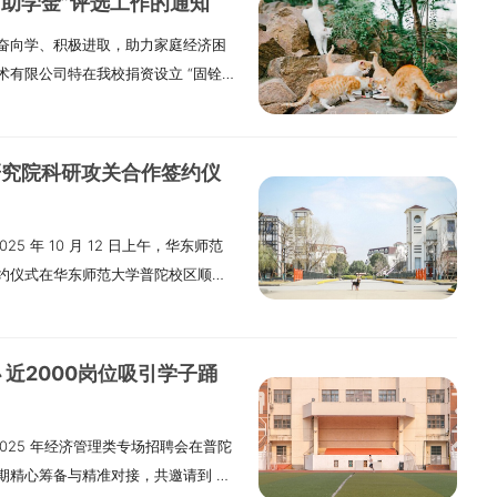
、助学金”评选工作的通知
部结束并正式落地实施。为精准适配
制注册管理。每个参赛作品需在作者
育人体系，将品德修养培育作为教育根
奋向学、积极进取，助力家庭经济困
学完备、系统连贯、兼具前沿性的核
改。系统将为每个参赛作品自动分配
门国家级精品课程（预测与决策）及 4
有限公司特在我校捐资设立 “固铨
研究生核心课程目录的基础上，进一步开
26 年 2 月 23 日至 3 月 15
门课程获评省级优质课程，形成多层次
2025 年该奖、助学金的评选事宜，
识点清单的梳理与报送工作。二、工作要
一系统提交，不接受邮箱或其他任何形
）科研方向：依托多个研究中心开展攻
面向上海师范大学档案学专业，拥有
课程目录必须与 2025 版研究生培养
赛与区域赛评审：2026 年 3 月
）育人目标：致力于培养兼具商业素养
4 级本科学生。二、评选核心条件1.思想
不得出现偏差。（2）各学院需结合所
年 4 月 18 日至 5 月 10 日（3）结
领军人才。（3）师资建设：教师团队
研究院科研攻关合作签约仪
产党的领导，遵守法律法规，保持积极
的一级学科核心课程进行全面系统梳
总决赛的名单将通过大赛官网统一公布。
究与伦理的学术共同体。
条文及学校各项规章制度，无任何违纪
接要点，着力避免课程内容重复现
 5 月下旬（2）地点：安徽财经大学
5 年 10 月 12 日上午，华东师范
持诚实守信原则，主动关心集体，团结
2.强化核心知识点梳理工作（1）针
全日制普通高等学校在读的本科生、
约仪式在华东师范大学普陀校区顺利
方面（1）真心热爱档案学专业，学习
梳理工作，明确各知识模块涵盖的主
校在读学生如需参赛，须依托国内高
上海人工智能研究院、上海市经济和信
试不及格、违法违纪等情况。（2）在
学实施过程中的重点环节。（2）通过
则大赛分为本科生组和研究生组两个
门及科研机构的领导、专家，以及华
养等方面表现特别突出的学生，在评
新能力、自主创新思维及实践应用能
归入研究生组。参赛团队由 1 至 4
同出席了本次仪式。3.仪式主持安
单项奖学金申请者，需在某一特定领域
报送要求1.报送时限：各学院须于
人可由第一作者或其他作者担任，全
近2000岗位吸引学子踊
理学院党委书记岳华负责主持。二、
，例如科研成果优异、践行见义勇为
交工作，逾期将不予受理。2.报送内容：
更换。（三）指导教师配置参赛作品
红院士发言：华东师范大学校长、中国
请者，须为 2024-2025 学年经
及核心课程知识点》，需同时提交
请 0 至 2 名指导教师提供学术层
学 2025 年经济管理类专场招聘会在普陀
 “育人、文明、发展” 为核心使命，
奖励资助标准与名额设置1.固铨档案
报送方式：所有材料统一发送至研究生院培
作品形式包括研究论文、调研报告及
期精心筹备与精准对接，共邀请到 4
发展，尤其注重借助人工智能技术为
，每个年级的获奖名额按本年级总人数的
edu.cn）。四、其他说明本次梳理征集的
系统提交时需明确选择研究方法，具