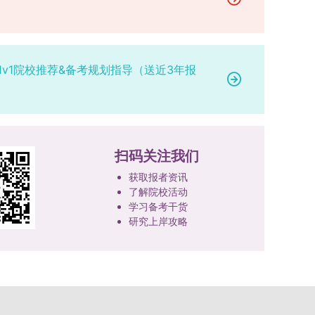
研究。学校还设立“香樟学术讲坛”，拓展学生学术
高者优先；若该科目成绩仍相同，则比对复试
网上公示，并完成体检、政审、调档等程序后，学
成填报。填报信息需与获奖证书内容完全一致，重
视野。通过系列改革，研究生科研创新与学科竞赛
中“英语”科目的成绩，以成绩高者为优先录取对
院将向合格考生寄发录取通知书。
点包含参赛年份、竞赛全称、竞赛类别（从系统预
成果丰硕：2024年，研究生以第一作者发表的三
象。5. 复试应试要求为保障复试工作的严肃性与
设列表中选择，具体分类可参考相关说明，无对应
检索论文占比达91.55%；在“中国研究生创新实践
规范性，考生在参加笔试和面试时，必须携带本人
选项时选择“其他”，并在竞赛名称中详细标注）、
1v1院校推荐&备考规划指导（送近3年报
大赛”等赛事中，获国家级奖项30余项、省级奖项
身份证及学生证原件，以便工作人员进行身份核
获奖等级等核心信息。获奖级别分为国际级、国家
200余项。（一）推进分类培养与课程体系建设学
验。未按要求携带有效证件的考生，将无法进入考
级、省部级三类，获奖等级分为特等奖、一等奖、
校根据学术学位与专业学位不同定位，构建差异化
场参与考核，由此产生的后果由考生自行承担。6.
二等奖。若获奖证书注明指导教师信息，需完整填
的课程与培养体系，强化学术型人才的理论素养和
其他说明与咨询渠道本方案中未明确提及的相关事
写指导教师姓名、排名及具体分工；同一竞赛同一
专业型人才的实践能力。（二）加强产教融合与平
宜，均以海南大学教务处发布的自主选择专业相关
奖项有多名研究生共同参与的，由其中1名研究生
台建设通过科技小院、联合培养基地等载体，推动
扫码关注我们
文件及后续通知为准。考生若在报名及备考过程中
负责统一登记，同时按证书上的姓名顺序填写所有
校企、校所协同育人，提升研究生解决实际问题的
有疑问，可联系学院选拔工作领导小组秘书咨询，
获取报者资讯
参赛成员及排名，其他成员无需重复填报，系统将
能力。案例库与优质课程建设为高质量教学提供支
确保及时获取准确信息。
了解院校活动
自动关联显示相关信息；团队中包含非本校研究生
撑。（三）支持科研创新与学术交流学校设立专项
学习备考干货
的，需在备注栏明确说明。附件材料需上传获奖证
科研基金，举办高水平学术讲座，鼓励研究生参与
研究上岸攻略
书的彩色扫描件。（四）学术交流活动登记细则研
创新实践。近年来，研究生在论文发表与学科竞赛
究生参与的国内外学术交流活动，包括参加学术会
方面取得一系列突破，体现了培养质量的显著提
议听会、本人在会议上作报告及参与科考活动等，
升。
均需在系统“学术活动信息维护”菜单进行登记。附
件材料需将活动证明相关文件（含会议通知、活动