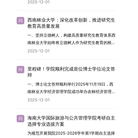
2026年，学院博士研究生招生全面实行“申请-考
2025-12-01
究与技术开发工作的未来领军人才。二、招生安排
核”机制。本年度计划招收博士研究生27名，具体
（一）招生学科范围涵盖材料科学与工程
导师招生计划详见学院官网发布的《四川大学经济
（0805）、化学（0703）、电子科学与技术
西南林业大学：深化改革创新，推进研究生
问
学院2026年博士生招生专业目录》。实际录取人
教育高质量发展
（0809）、材料与化工（0856）、机械
数将根据国家最终下达的招生计划及考生报名情况
（0855）、电子信息（0854）等相关专业。
一、坚持立德树人，构建高质量研究生教育体系西
进行适当调整。除国家专项计划外，我院招收定向
（二）招生名额2026年度具体招生规模以国家最
南林业大学始终将立德树人作为研究生教育的根本
就业考生的比例原则上不超过总计划的5%。全日
终下达计划为准，首批拟招收联合培养博士生16
任务，积极响应“教育强国，研究生教育何为”的时
2025-12-01
制定向就业考生在基本修业年限内须全脱产在校学
名。具体招生院系及导师信息请见相关名录。
代命题。学校全面贯彻党的教育方针，以高质量党
习。二、报考流程（一）报名资格1.申请人应拥护
（三）选拔途径共设置三种选拔方式，包括本科直
建引领研究生思想政治教育，修订并印发了《研究
中国共产党的领导，品德良好，遵纪守法，身心健
里程碑！学院顺利完成首位博士学位论文答
问
博、硕博连读与申请-考核制，将根据考生综合素
生导师立德树人职责实施细则（2025年修
辩
康，并满足《四川大学2026年博士研究生招生章
质择优录取。（四）培养类别全部为全日制非定向
订）》，推动导师发挥示范作用，引导学生树立德
程》中列出的各项基本条件。2.具备较强的科研能
一、博士论文答辩顺利举行2025年11月19日，西
就业博士研究生。三、培养模式与学位管理（一）
才兼备、科技报国的远大志向，增强社会责任感和
力，并展现出良好的科研发展潜力。3.提交两份由
南林业大学经济管理学院成功举办农林经济管理专
学籍管理联合培养学生学籍隶属于上海交通大学，
人文关怀，促进个人成长与国家战略需求深度融
正高级职称专家亲笔书写的推荐信，专业领域需与
业首届博士研究生学位论文答辩会。答辩地点设于
基本修业年限按该校研究生学籍管理办法执行。
2025-12-01
合。同时，学校制定《关于进一步加强研究生教育
报考专业相关，其中一份必须由报考导师出具。4.
学院303会议室，博士生文枚就其博士学位论文进
（二）培养阶段划分培养过程分为两个主要阶段：
管理工作的实施意见》，强化学风建设，深化科研
以同等学力身份报考者，其科研成果须同时符合以
行了汇报与答辩。答辩委员会由多位知名专家组
第一阶段于上海交通大学完成课程学习；第二阶段
诚信与学术道德教育，弘扬科学精神。学校坚
海南大学国际旅游与公共管理学院考研自主
问
下两项要求：①以第一作者身份在报考学科领域
成。北京林业大学陈建成教授担任主席，委员包括
进入苏州实验室，依托其重大科研任务开展课题研
选择专业选拔方案
持“五育并举”育人理念，通过德育铸魂、智育启
内发表期刊文章，其中至少1篇为A级、1篇为B级
云南财经大学熊德平教授、杨增雄教授、李亚波教
究与学位论文工作。（三）学历学位授予学生在规
智、体育强身、美育润心、劳育践行，全面培养能
为规范开展我院2025-2026学年第1学期自主选择
（期刊等级依据《四川大学哲学社会科学期刊与应
授，以及昆明理工大学冯朝睿教授。文枚的博士论
定年限内达到上海交通大学毕业及学位授予要求