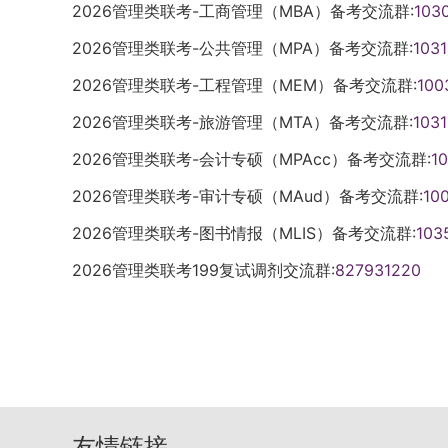
础。二、多维生涯指导加持，全方位护航求职
学经济与管理学院青年学者代表丁珈博士作
提交的评选材料必须严格遵循通知要求，确
程院工程科技知识中心能源专业知识服务系
2026管理类联考-工商管理（MBA）备考交流群:
103
聘会现场专门设立 “生涯指导站”，邀请华
科研团队参与此次高水平合作的坚定信心，
出现材料逾期上报、信息填写不全、信息前
竞赛和绿色低碳经营实战赛道（实战赛道具
2026管理类联考-公共管理（MPA）备考交流群:
103
亚莉、张小曼坐阵，为参会学生提供一对一
产出具有前沿性的学术成果，更能研发出可
相关责任由学生本人承担。本次评选工作须
相关通知将通过大赛官网及时发布，欢迎陕
化、亮点提炼、格式规范等问题给出专业建
业发展提供切实服务。五、主旨报告分享环
确保评选质量；参与评选工作的相关人员须
2026管理类联考-工程管理（MEM）备考交流群:
100
责人咨询校赛承办事宜。第十一届全国大学
验和行业发展趋势，为学生提供个性化职业
冬三位专家分别作了主旨报告，并与现场师
选过程中坚决杜绝弄虚作假、徇私舞弊等违
委会2025 年 10 月 10 日
2026管理类联考-旅游管理（MTA）备考交流群:
103
向，提升求职竞争力。2.多维度咨询覆盖全
告：中国科学院院士、华中科技大学丁汉教授
生的评选资格，并依法依规追究当事人的违
现场还同步设置公考选调咨询站、国央企咨
2026管理类联考-会计专硕（MPAcc）备考交流群:
升级》为题开展报告。他深刻指出，工业软件
1
不可同时申请获取，学生需根据自身情况选
等多个特色服务站点。（2）各站点工作人
业软件的自主可控是我国迈向制造强国的关
人文学院2025 年 10 月 10 日
2026管理类联考-审计专硕（MAud）备考交流群:
10
考政策解读、国央企招聘流程、留学申请规
领域的攻坚实践，提出了 “坚持正确方向十
2026管理类联考-图书情报（MLIS）备考交流群:
103
学生清晰梳理升学、就业等不同发展路径的
智能与工业的深度融合将引发 “范式革命”，
现场咨询指导，不仅提升了简历制作、面试
的核心路径。宋海涛院长主旨报告：上海人
2026管理类联考199复试调剂交流群:
827931220
发展方向有了更明确的认知。三、政校企协同
济赋能新时代》为主题进行分享。他从图灵
人深化合作内涵（1）本次专场招聘会以 “政
能近七十年的发展历程，重点阐释了人工智
台、企业参与、学校推动的模式，有效整合
键作用。宋海涛强调，以算力、存力、运力为
之间的精准对接，大幅提升了就业洽谈效率
智能 +” 行动开展的重要基石。他以国产
基层就业、选调生等多元化选择，企业的广
化、教育与人才四个方面带来的 “四个自信
优质岗位的桥梁，实现了三方资源的优势互
巧操作、具身智脑等前沿技术领域取得的突
友情链接
（1）参会学生普遍表示，本次招聘会参会
驱动人工智能产业创新、集聚各类资源要素