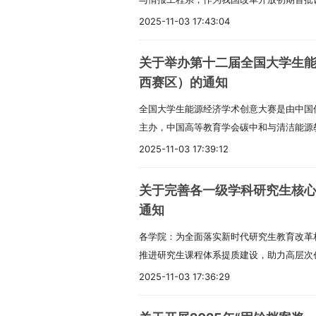
了坚实基础。（2）1993 年，该系正式
2025-11-03 17:43:04
入系统化阶段。2.重要发展节点（1）201
学院的相关学科及专业实现整合。（2）整
关于举办第十二届全国大学生
（简称 SEM），学科覆盖范围进一步拓展
西赛区）的通知
特色（1）历经四十余年的积淀，学院已构
全国大学生能源经济学术创意大赛是由中国
的综合性学科体系。（2）以管理科学与工
主办，中国高等教育学会碳中和与清洁能源
学科生态，成为人才培养与科研创新的重要枢
筹法与经济数学研究会低碳发展管理专业委员
拥有管理科学与工程 1 个一级学科博士点
2025-11-03 17:39:12
余所高校等单位共同发起的全国性大学生竞赛。
硕士层次：包含 4 个学术硕士点（管理科
功举办十一届，2023 年 3 月正式纳入
书情报）及 5 个专业硕士点（MBA、ME
关于完善各一级学科研究生核
大学生竞赛目录》，现已成为响应国家重大战
科层次：共开设 10 个本科专业，涵盖信
通知
培养的重要平台。为落实相关竞赛通知要求
等多个热门领域。3.重点专业建设（1）国
各学院：为全面落实新时代研究生教育改革
生能源经济学术创意大赛陕西赛区西安电子
统、工商管理、电子商务、金融共 4 个专
推进研究生课程体系提质建设，助力高层次
告如下：一、赛事核心时间节点本次大赛采
业工程、工程管理、人力资源管理 3 个专
点优化调整实际情况及 2025 版研究生
递进选拔机制，参赛选手需逐级参赛，不可
平台支撑1.教学机构设置（1）学院下设 5
2025-11-03 17:36:29
核心课程目录及知识体系的梳理与更新工作
下：1.赛事推介宣传阶段（1）时间：2025 年 8 月
工商管理系、管理工程系、电子商务系、经济
背景随着学校学科结构的持续优化升级，部
参赛报名阶段（1）时间：2025 年 10 月 13
验教学示范中心 —— 经济与管理学院实验