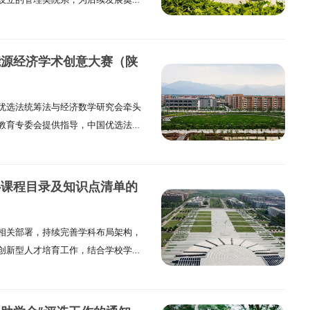
发展为经济管理学院，标志着学科建设进
2 年，学院迎来关键发展契机，与人文
合后学院正式更名为经济与管理学院
能源经济学术创意大赛（陕
。二、学科与专业体系建设1.学科布局
建起涵盖经济学与管理学两大学科门类
优选法统筹法与经济数学研究会牵头
程为核心支撑，形成多学科协同发展的
教育专委会提供指导，中国优选法统
纽。2.学位点设置（1）博士层次：
会负责执行，联合中国科学院及 20
，为高层次人才培养提供平台。（2）
该赛事自 2015 年启动以来已成
学与工程、工商管理、应用经济学、图
中国高等教育学会发布的《全国普通高校
M、MPA、金融、图书情报）。（3）本
心课程目录及知识点清单的
略需求、助力 “双碳” 领域专业人才
息管理与信息系统、大数据管理与应用
，经研究决定举办第十二届全国大学
家级一流本科专业：信息管理与信息系
相关部署，持续完善学科布局架构，
科技大学校赛，现将赛事具体安排公
业入选。（2）省级一流本科专业：工
创新型人才培育工作，结合学校学位
用校赛、区域（省）赛、全国赛三级
业获批省级重点建设。三、教学与科研
培养方案修订成效，现启动新一轮研究生
跨级报名。各关键阶段时间安排如
 个核心教学单位，分别为信息管理系、
。有关具体事项通知如下：一、工作
 7 日至 2025 年 10 月 12 日2.
与金融系。（2）拥有 1 个省级实
分学位点设置已完成相应调整，与此
 日至 11 月 16 日（2）报名说明：报
室，为实践教学提供保障。2.教学质量