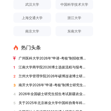
对论文展开评议，在肯定论文质量的同时，也提出
间登录国家推荐免试服务系统完成志愿填报。硕博
关证明材料的PDF版本，相关审核人员将通过系统
究生规模增长达211%。在招生宣传方面，学校构
间、考试科目、考场分布及相关要求，以《关于做
武汉大学
中国科学技术大学
改，须在报名截止前重新填报。三、选拔与录取1.
了若干修改建议，并就如何进一步聚焦关键科学问
连读与申请-考核制考生需登录上海交通大学研招
进行线上审核。（一）学术论文登记细则学术论文
建了“网络宣传+AI智能咨询+现场答疑”三位一体的
好2025-2026学年第1学期自主选择专业选拔考核
资格审查学院将依据网上报名信息及寄达的申请材
题、加强理论阐释深度等方面给予了指导。三、答
网报名系统，选择“国家实验室联培专项”，并选定
包含期刊论文与会议论文两类，研究生需在系
招生宣传平台，持续推进招生模式改革。2024年
准备工作的通知》（海大本[2025]17号）文件中
料进行资格审查，核实考生报考资格、材料完整性
上海交通大学
浙江大学
辩结果与培养意义（一）答辩结果经答辩委员会充
名录内交大导师。（三）报名时间节点本科直博生
统“论文发表信息维护”板块完成信息填报。该板块
起全面推行“申请-考核”制博士招生，2025年进一
的明确规定为准，考生可随时关注学校教务处发布
及缴费情况。审查结果预计于2025年12月下旬在
分讨论、集体评议及无记名投票，一致认为文枚的
报名以学校通知为准；硕博连读与申请-考核制设
中标注为红色的字段为必填项，填报时须确保信息
步拓展“直博”“硕博连读”等多元招生渠道。在学科
的官方信息。（二）学院自主复试安排复试是衡量
学院网站公布。2.材料评议学院将组织专家组对通
博士学位论文研究思路清晰、内容充实、调研扎
两批报名，第一批截止时间为2025年12月15日，
南京大学
东南大学
真实准确、完整规范，若出现空项或错填情况，将
专业调整方面，学校实施存量专业优化行动，压缩
考生综合能力与专业适配度的关键环节，我院将从
过资格审查的考生材料进行评议并打分，满分为
实、写作规范、结论可靠，且已完成足量研究工
第二批为2026年3月15日至4月20日，具体时间以
直接导致审核不通过。论文统计遵循以下原则：对
或撤销生源不足专业，将非全日制招生计划向需求
考核方式、时间、地点等多方面做好细致安排，确
100分。评议结果预计于2026年1月中上旬公布。
作，符合博士学位授予要求，同意通过博士学位论
报考学院通知为准。（四）材料提交申请人须按学
于SCI、EI、ISTP、CSCD、CSSCI、A刊、B刊等
旺盛的学科倾斜；同时加快推进急需学科专业建
保考核结果客观准确。1. 复试考核构成复试成绩由
学院将根据材料评议成绩及招生计划，确定进入复
热门头条
文答辩。文枚由张连刚教授指导完成学业，其答辩
校及报考学院要求，如实提交全部申请材料并完成
高水平论文，仅统计以桂林理工大学为第一署名单
设，陆续开展“生物与医药”“低空技术与工程”等新
笔试与面试两部分组成，具体占比为：笔试成绩占
试的考生名单。同等学力报考者须参加学校统一组
通过标志着西南林业大学农林经济管理专业诞生首
线上报名程序。六、考核与录取考核工作由上海交
位，且研究生为第一作者，或导师为第一作者、研
兴专业招生。学校还深化科教融合，单列专项招生
复试总成绩的40%，面试成绩占复试总成绩的
广州医科大学2026年“申请-考核”制招收博士研究生报考公告
织的政治理论考试，具体时间地点另行通知，成绩
位博士毕业生。待学校学位评定委员会审议通过
通大学相关学院与苏州实验室联合组织，具体考核
究生为第二作者的论文；在Nature、Science、
计划，与中国科学院昆明植物研究所、西双版纳热
60%。（1）笔试：以英语能力测试为核心，重点
合格线为60分。非同等学力考生无需参加。3.复
后，她也将成为云南省该专业首位获得博士学位的
形式、内容及流程以学院后续公布的方案为准。录
江南大学商学院2026博士选拔流程与报考条件汇总
1
Cell三大顶刊及其子刊发表的论文，不受作者排名
带植物园等科研机构开展联合培养，探索跨学科、
考查考生的英语阅读理解、书面写作及英汉互译能
试安排复试环节将对考生的思想品德、专业素养、
研究生。（二）学科建设意义此次博士论文答辩的
取时将对考生进行全面考察，学术能力与思想品德
限制，只要署名单位包含桂林理工大学均纳入统计
跨机构的研究生培养新机制。（一）推进招生制度
力，全面评估其英语综合应用水平。（2）面试：
兰州大学管理学院2026年硕博连读博士研究生招生“申请-考核”实施方案
2
外语能力、创新意识及综合素质进行全面考察。复
顺利完成，是学院在农林经济管理博士研究生培养
并重，报名及考核期间有违规或学术不端行为者将
范围。其中，被SCI、EI、ISTP收录的论文，需额
改革与生源质量提升学校建立多元化招生宣传与咨
采用综合面试形式，考核内容涵盖中英文自我介
试分为笔试与面试两部分：笔试科目为“经济学综
方面取得的重要进展，反映了该学位点建设已初见
按有关规定处理。七、其他事项（一）入学时间预
南开大学2026年“申请-考核”制博士研究生招生录取工作实施细则
3
外提供检索证明，论文全文与检索证明须合并为单
询平台，提升生源质量。推行“申请-考核”制博士
绍、综合素养评估（包括逻辑思维、沟通表达、应
合”，适用于理论经济学与应用经济学各专业，形
成效。这一成果不仅体现了学科建设的新突破，也
计为2026年春季或秋季学期。（二）费用与奖助
个PDF文件上传。不同类型论文需提交的附件材料
招生，并拓展直博与硕博连读渠道，增强招生方式
变能力等）以及专业认知程度（包括对目标专业的
2026年全国硕士研究生招生考试新疆农业大学报考点网上确认公告
4
式为闭卷，时长为3小时，满分100分。面试环节
为未来农林经济管理学科的持续发展、学术交流与
学费标准按上海交通大学相关规定执行；学生在读
如下：1. 被SCI、EI、ISTP、SSCI、A&HCI来源期
的灵活性与针对性。（二）优化学科专业布局通过
了解、学习规划等），全方位判断考生是否具备进
要求考生准备10—15分钟的PPT报告，内容应涵盖
合作注入了新的活力。
期间享受学校与实验室共同提供的奖助学金待遇。
关于2025年北京林业大学中国科协青年科技人才培育工程博士生推荐工作的通知
5
刊收录的论文：需按“检索证明（如有）+分区报告
撤销合并低效专业、加强社会急需学科建设，学校
入目标专业学习的潜力。2. 复试时间安排复试时
个人科研经历、研究成果及博士阶段研究设想等。
（三）住宿安排课程学习阶段由学校协调住宿；进
（如有）+论文全文（必备）”的顺序合并材料；2.
不断优化学科结构。面向国家战略和产业需求，加