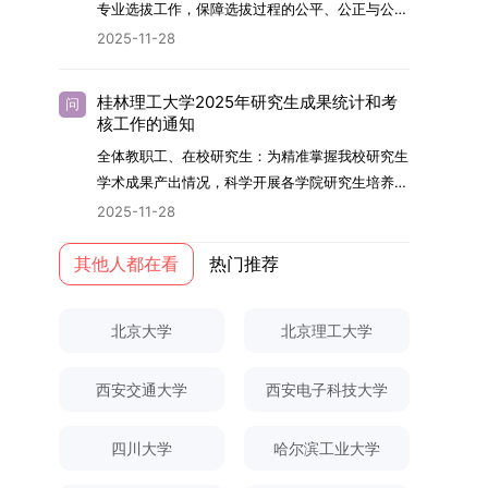
够担当民族复兴大任的高素质人才。（一）强化思
专业选拔工作，保障选拔过程的公平、公正与公
用成果分级方案》认定）；②作为主要完成人获
文选题为《加入合作社对茶农绿色生产行为的影响
的，将获发上海交通大学博士研究生毕业证书并授
想政治教育与导师队伍建设学校以党建引领为核
开，依据《海南大学普通本科学生自主选择专业管
得省部级二等奖及以上科研成果奖励（以证书为
2025-11-28
研究》，该研究立足于茶农生产经营实际，围
予博士学位。四、项目特色与支持条件（一）高水
心，将思想政治教育贯穿研究生培养全过程。通过
理办法》（海大党政办[2024]54号）及《关于做
准），其中一等奖要求排名前五，二等奖要求排名
绕“认知—采纳—转型—收益”这一主线，深入剖析
平科研平台学生可参与国家重大科研项目，接触材
修订导师立德树人职责实施细则，明确导师在研究
好2025-2026学年第1学期自主选择专业选拔考核
前三。（二）网上报名及缴费报名及缴费统一在网
合作社及其利益联结机制对茶农采纳绿色生产技术
料领域大科学装置与人工智能辅助研发平台，获得
桂林理工大学2025年研究生成果统计和考
问
生成长中的关键角色，推动形成以德为先、科研报
准备工作的通知》（海大本[2025]17号）两份核
上进行，时间为2025年11月27日上午9:00至
核工作的通知
行为的影响路径，不仅深化了合作社推动农业绿色
前沿科研训练条件。（二）优质导师资源由包括院
国的育人氛围。在加强学术规范和学风建设方面，
心文件精神，结合我院学科建设特点与教学管理实
2025年12月17日晚上10:00。考生须提前认真阅
转型的理论认识，也促进了农业经济学与生态学相
士在内的资深科研人员组成导师团队，提供高水平
全体教职工、在校研究生：为精准掌握我校研究生
学校持续开展学术诚信教育，营造风清气正的学术
际情况，特制定本实施方案。一、组建选拔工作专
读学校及学院发布的招生章程、简章及专业目录，
关研究的交叉融合，为促进茶农增收、服务双碳目
学术指导，并支持参与国际化学术交流。（三）优
学术成果产出情况，科学开展各学院研究生培养质
环境。（二）完善“五育并举”育人机制学校系统推
项领导小组为统筹推进自主选择专业选拔全流程工
按规定完成报名及缴费。逾期未完成视为自动放
标实现以及全面推进乡村振兴战略提供了有益参
厚奖助待遇提供具有竞争力的助研津贴与生活补
量评估工作，进一步推进研究生成果管理的规范
进德育、智育、体育、美育和劳育有机融合，构建
2025-11-28
作，确保各项环节有序落地，学院专门成立选拔工
弃。（三）申请材料提交符合报考条件的考生，需
考。二、答辩过程与主要内容（一）论文主要内容
助，保障学生潜心学业与研究。（四）畅通发展渠
化、制度化与信息化建设，现就2025年度研究生
全面发展的育人体系。通过课程教学、科研训练、
作领导小组。二、明确报名准入条件本次自主选择
下载并填写《博士入学申请材料自查表》，按要求
与框架文枚博士的论文聚焦茶农参与合作社这一现
道在培养过程中表现优异者，毕业后可优先获得苏
成果统计、审核及考核相关事宜通知如下：一、成
其他人都在看
热门推荐
社会实践等多种途径，提升研究生的综合素质，培
专业选拔的报名对象限定为2025级全日制普通本
整理申请材料，确保材料齐全、顺序正确。所有纸
实背景，系统梳理了“认知—采纳—转型—收益”的
州实验室的工作推荐机会。五、申请条件与报名流
果统计范畴及填报规范本次成果统计对象为我校全
养具有创新精神、实践能力和社会责任感的时代新
科在读学生，第二学士学位学生不在本次选拔范围
质申请材料及自查表须于2025年12月22日上午
作用链条，重点探讨了不同利益联结模式如何影响
程（一）基本申请条件不同选拔方式的申请者需满
体博士、硕士研究生，统计时限为2025年11月30
人。二、优化招生与学科结构，服务国家战略需求
内。同时需特别说明的是，在高考招生环节中，国
10:00前寄达经济学院研究生招生办公室。重要提
北京大学
北京理工大学
茶农的绿色生产决策，揭示了合作社在引导农业生
足相应规定：本科直博生须符合上海交通大学推荐
日前正式取得的各类学术成果。成果涵盖正式刊发
西南林业大学主动对接国家重大战略和区域发展需
家或学校已明确标注不得转专业的本科学生，不具
示：材料送达时间以签收时间为准，逾期不予受
产方式绿色转型中的内在机制。（二）答辩过程回
免试研究生相关要求。硕博连读与申请-考核制申
的学术论文、获得的科研奖励、已授权或在申的专
要，不断优化学科布局与招生机制，提升研究生教
备参与本次选拔考核的资格。三、确定选拔考核方
理；建议选择可靠快递方式邮寄；请严格对照材料
顾在答辩陈述环节，文枚就研究背景、分析框架、
请者应满足当年度上海交通大学博士研究生招生的
西安交通大学
西安电子科技大学
利、正式出版的专著、学科竞赛获奖证书及参与国
育服务经济社会发展的能力。目前，学校拥有4个
式本次自主选择专业选拔考核采用“初试+复试”的
清单顺序整理提交。材料不全、不符合要求或存在
核心内容以及创新之处进行了系统汇报。答辩委员
基本条件及各学院补充规定。（二）报名方式所有
内外学术交流活动的相关证明等。所有在校研究生
一级学科博士点、1个博士专业学位点，以及17个
两级考核模式，其中初试由学校教务处统一部署组
弄虚作假者，资格审查将不予通过。所有提交材料
会各位专家本着严谨求实的学术态度，从理论支
申请人须提前与意向导师沟通确认招生意向，并在
须登录桂林理工大学研究生教育综合管理信息系
一级学科硕士点和17个硕士专业学位点。“十四
四川大学
哈尔滨工业大学
织，复试环节则由我院自主负责实施，具体安排如
不予退还。考生须对报名信息的真实性和准确性负
撑、研究方法、数据论证以及逻辑结构等多个维度
达成一致后进行网上报名：本科直博生须按规定时
统，在指定功能模块完成成果信息录入，并上传相
五”期间，学校研究生规模实现显著增长，博士研
下：（一）学校统一初试安排初试的具体考试时
责，报名信息一经确认提交，不得修改。如确需修