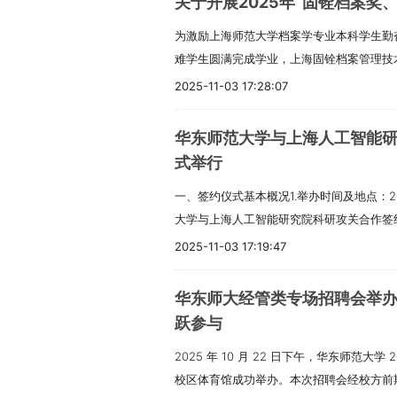
关于开展2025年“固铨档案奖
同时，新一轮研究生培养方案修订工作已全
名需通过大赛指定唯一系统完成，实行实名
建设（1）构建 “全员、全过程、全方位” 
为激励上海师范大学档案学专业本科学生勤
新发展阶段研究生培养的现实需求，构建科
中确定一名固定联系人，报名成功后不得更
本任务。（2）打造优质课程矩阵，包含 1 
难学生圆满完成学业，上海固铨档案管理技术
心课程体系，现组织各学院在 2024 版
专属编号。3.作品提交阶段（1）全文提交时间：20
门省级优质资源共享课程。（3）另有 5 
档案奖、助学金”。现结合学校实际情况，就 
展 2025 版一级学科核心课程目录及知
日（2）提交说明：作品须通过大赛指定唯
课程建设体系。3.科研与人才培养目标（1
2025-11-03 17:28:07
正式通知如下：一、评选对象范围本次评选
求1.严格对标培养方案内容（1）各学科核心
式的提交方式。4.作品评审及晋级阶段（1）校
关，取得多项获表彰的科研突破成果。（2
全日制学籍的 2022 级、2023 级、202
方案中规定的专业核心课程保持完全一致，
16 日至 4 月 16 日（2）全国赛评审：2026 
与技术能力、富有责任感与创新精神的未来
华东师范大学与上海人工智能
素养方面（1）热爱祖国，坚决拥护中国共
属学科的发展定位与人才培养目标，对负责
果公示：2026 年 5 月中旬，入围全国
通过教学、科研与社会服务，构建起注重探
式举行
向上的精神风貌。（2）严格遵守国家法律
理，清晰界定课程之间的逻辑关联与知识衔
5.总决赛及颁奖环节（1）时间：2026 年
一、签约仪式基本概况1.举办时间及地点：202
违规记录。（3）具备优良的道德品质，秉
象，充分凸显学科特色与领域前沿发展动态。
二、参赛具体要求（一）参赛对象范围国内
大学与上海人工智能研究院科研攻关合作签
身边同学，无不良生活嗜好。2.学业与能力
对每门核心课程，需认真完成核心知识点的
硕士研究生及博士研究生均可参赛。国外高
举行。2.出席人员构成：华中科技大学、
态度端正、刻苦努力，学业成绩优良，无考
要内容、对学生提出的能力培养要求以及教
校完成报名及参赛流程。（二）团队组建规
2025-11-03 17:19:47
息化委员会、华东师范大学等高校、政府部
职业技能提升、社会实践参与、创新能力培
知识点梳理，进一步强化课程对学生科研创
组别，团队中包含一名及以上研究生的，自动
东师范大学经济与管理学院的百余位师生共
选中予以优先考虑。3.专项申请要求（1）
力的支撑作用，提升课程教学质量。三、材料
名学生组成，需指定一名团队联系人，联系
华东师大经管类专场招聘会举办 
排：本次签约仪式由华东师范大学经济与管
有显著突出表现，且需在申请表中重点说明
2025 年 11 月 20 日之前完成材料提
程负责系统填报等参赛相关事宜，中途不得
跃参与
领导致辞核心内容1.华东师范大学校长钱旭
行为、学业成绩进步幅度明显等。（2）助学金申
《西电学术学位授权点研究生核心课程目录
需由参赛团队学生独立完成，团队可根据需求邀
2025 年 10 月 22 日下午，华东师范大
工程院院士钱旭红在致辞中强调，学校始终以
学校正式认定的家庭经济困难在校学生。三、
Excel 电子版及 PDF 盖章扫描版。3.
面的指导。（四）作品形式与赛道划分参赛
校区体育馆成功举办。本次招聘会经校方前
积极推动教育、科技、人才三大领域的协同
综合奖学金（1）一等奖：每人 2000 元
养办公室指定邮箱（pyb@mail.xidian.
创新创业方案三类。其中研究论文类作品在