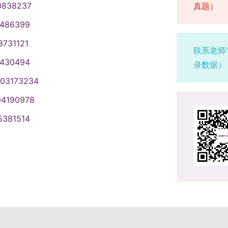
之路1.个性化指导精准赋能（1）招
为科研团队代表进行发言。她表达了
保内容真实可信、格式规范合规。若
统提供技术支持。大赛设置创意作品
0838237
真题）
东师范大学经济与管理学院校友导师俞
期待通过双方的协同创新，不仅能够
后不一致等情况，影响评选申报的，
体安排将另行发布通知）。后续赛事
1486399
的简历修改指导，针对简历内容优
落地、可推广的实际解决方案，为产
严格坚守评选标准，严守工作规范，
西各高校联系区域赛承办单位相关负
议。（2）两位导师还结合自身从业经
节签约仪式后，丁汉、宋海涛、葛冬
秉持客观、公正的原则开展工作。评
3731121
生能源经济学术创意大赛陕西赛区组
联系老师
规划指导，帮助学生明确职业发展方
生进行了互动交流。丁汉教授主旨报
规行为，一经发现，立即取消涉事学
1430494
录数据）
需求（1）除核心的生涯指导服务外，
以《AI + 工业软件助推制造业转型
纪责任。本次设立的各项奖、助学金
询站、留学规划站、职业形象加油站
是 “智能制造的内在灵魂”，实现工
003173234
择其中一项进行申报。上海师范大学
员为学生提供全方位咨询服务，涵盖公
键所在。丁汉结合其团队在国家重点
04190978
划、求职礼仪规范等多个方面，帮助
年必结硕果” 的坚定信念，并展望人工
5381514
核心要点。（3）参会学生反馈，通过
成为我国在相关领域实现 “开道超车”
沟通等实用求职技能，更对自身未来
工智能研究院院长宋海涛以《数智经
发力，拓宽高质量就业渠道1.协同育
思考的角度切入，系统梳理了人工智
校企协同” 为核心思路，通过政府搭
能作为发展新质生产力核心引擎的关
各方资源，强化了用人单位与毕业生
核心的数字基础设施是支撑 “人工
。（2）政府单位的参与为学生提供了
大模型为例，详细阐释了其在技术、文
泛参与则为学生搭建了通往各类行业
”，并分享了上海人工智能研究院在灵
补。2.长效机制助力就业质量提升
破成果，充分展现了新型研发机构在
单位类型丰富、岗位覆盖面广，有效拓
方面的积极担当和显著成效。（1）人