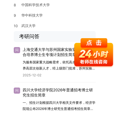
中国科学技术大学
8
华中科技大学
9
武汉大学
10
考研问答
上海交通大学与苏州国家实验室2026年联
问
合培养博士生专项计划招生简章
为服务国家重大战略需求，依托高水平科研平台培
养高层次创新人才，经上级部门批准，苏州实验室
（全称“苏州国家实验室”）与上海交通大学将于
2025-12-02
2026年继续合作开展博士研究生联合培养工作。
该项目旨在选拔优秀学子，在材料及相关前沿交叉
四川大学经济学院2026年普通招考博士研
问
学科领域进行深度培养。相关招生政策及安排说明
究生招生简章
如下。一、培养定位本项目致力于面向国家战略发
一、招生计划根据四川大学相关文件要求，经济学
展方向，培育具备科学家素养、创新精神与科研能
院现公布2026年博士研究生普通招考招生简章。
力，系统掌握学科前沿知识，能胜任高水平科学研