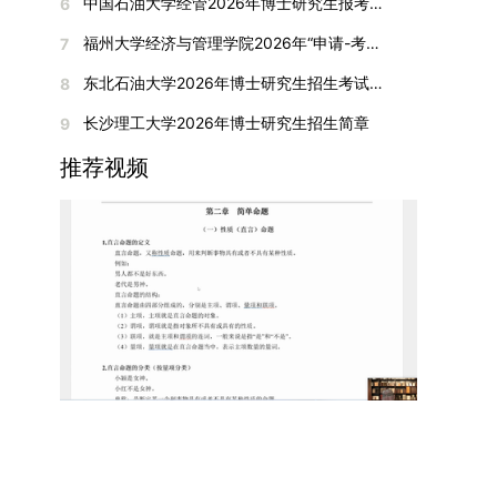
间初步定于2026年1月6日（星期二）下午，具体
中国石油大学经管2026年博士研究生报考通知
6
复试成绩按百分制计算，笔试与面试成绩各占
入实验室科研阶段后，由苏州实验室统筹安排住
在国内核心期刊发表的论文：需上传论文全文扫描
快布局新兴交叉学科，推动学科专业体系动态优
时段划分如下：（1）笔试时段：14:30—15:30，
50%，计算公式为：复试成绩 = (笔试成绩 + 面试
宿。（四）未尽事宜参照上海交通大学2026年博
福州大学经济与管理学院2026年“申请-考核”制招收攻读博士学位研究生相关要求
7
件；3. 已收到正式录用通知但尚未刊发的论文：
化。（三）深化科教融合与协同育人学校与高水平
时长60分钟；（2）面试时段：15:50—17:50，时
成绩) ÷ 2。复试成绩低于60分者不予录取。同等
士研究生招生章程及相关细则执行。相关推荐：上
需提交包含明确卷期号的录用通知原件及论文录用
科研机构共建联合培养平台，打破传统院系壁垒，
长120分钟。若因报名人数调整或其他特殊情况需
东北石油大学2026年博士研究生招生考试实施细则
8
学力考生复试期间须加试两门本专业硕士学位主干
海市复旦大学MBA 华东理工大学MBA 浙江省
稿。（二）科研奖励、专利及专著登记细则科研奖
促进科研资源与人才培养深度融合，提升研究生的
变更时间，学院将通过官方渠道提前通知所有考
课程，考试形式为笔试，具体科目见复试通知。4.
浙江工业大学MBA
长沙理工大学2026年博士研究生招生简章
9
励与专著（含软件著作权、学术专著）需已正式获
科研创新能力与实践能力。三、深化培养模式改
生。3. 复试地点安排本次复试的举办地点为海南
思想政治与品德考核复试期间将同步进行思想政治
得或出版，专利成果可包括处于申请中、已受理及
革，提升研究生教育质量西南林业大学将教育、科
大学观澜湖校区。考虑到最终报名人数可能影响考
推荐视频
素质和品德考核，重点考察考生的政治态度、道德
已授权三种状态。研究生需通过系统“科研成果信
技、人才协同发展的理念贯穿研究生培养全过程，
场设置，具体的笔试教室与面试房间将在报名结束
品质、诚信状况、遵纪守法表现等。拟录取名单确
息维护”菜单进行填报，每一项成果对应的所有证
着力提升人才自主培养质量。学校实行学术学位与
后，通过学院官网或班级通知等方式另行公布，请
定后，学院将向考生所在单位调取人事档案及现实
明材料均需整合为单个PDF文件上传。各类成果附
专业学位研究生分类培养，优化前者课程体系的理
考生密切关注。4. 综合成绩核算与录取规则考生
表现材料进行复核。考核不合格者不予录取。四、
件材料要求如下：1. 科研奖励及竞赛获奖：仅限省
论深度，强化后者课程的应用性与实践性。在产教
的最终综合成绩采用“初试+复试”加权计算方式，
录取办法1.考生总成绩由材料评议成绩和复试成绩
部级及以上级别奖励，需上传包含获奖者姓名的荣
融合方面，学校出台《科技小院管理办法》《研究
其中学校统一初试成绩占比50%，学院复试总成绩
加权得出，具体计算公式为：总成绩 = 材料评议
誉证书或奖状彩色扫描件；2. 学术专著：需上传
生联合培养基地建设管理办法》等文件，明确产学
占比50%。综合成绩核算完成后，将按分数从高到
成绩 × 50% + 复试成绩 × 50%。2.录取工作坚
封面、编者信息页、目录及封底的完整扫描件；3.
研一体化培养定位。目前已建成8个省级科技小
低进行排序，需要特别注意的是，初试成绩未达到
持“全面衡量、择优录取、保证质量、宁缺毋滥”原
国家授权专利：包括发明专利、实用新型专利、外
院，其中2个获省级专项资金支持。专业学位案例
及格线的考生，将不纳入排名范围。录取工作将严
则，根据招生计划、考生总成绩、思想政治表现及
观设计专利，需上传专利受理通知书及授权证书的
库建设成效显著，1个项目入选教育部主题案例
格按照学院自主选择专业的计划名额，从排名靠前
身心健康状况等因素确定拟录取名单。3.拟录取考
彩色扫描件。（三）学科竞赛登记细则仅统计研究
库，“十四五”以来获批省级案例库项目70余项、省
的考生中依次录取。若出现综合成绩相同的情况，
生须在规定时间内提交符合要求的体检报告（二级
生作为竞赛团队负责人，参与学科竞赛（文艺、体
级优质课程近50门。2025年，学校专项投入60余
将按以下顺序进行成绩比对，确定最终录取名次：
甲等及以上医院或四川大学校医院出具），体检标
育类竞赛除外）并获得省部级三等奖及以上奖励的
万元设立研究生科研创新基金，支持学生开展前沿
第一步比对初试科目中“高等数学B”的成绩，成绩
准按教育部及学校相关规定执行。4.拟录取名单经
成果，研究生需在系统“学科竞赛信息维护”菜单完