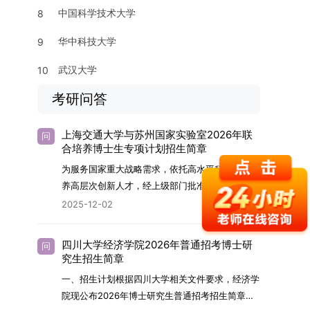
中国科学技术大学
8
华中科技大学
9
武汉大学
10
考研问答
上海交通大学与苏州国家实验室2026年联
问
合培养博士生专项计划招生简章
为服务国家重大战略需求，依托高水平科研平台培
养高层次创新人才，经上级部门批准，苏州实验室
（全称“苏州国家实验室”）与上海交通大学将于
2025-12-02
2026年继续合作开展博士研究生联合培养工作。
该项目旨在选拔优秀学子，在材料及相关前沿交叉
四川大学经济学院2026年普通招考博士研
问
学科领域进行深度培养。相关招生政策及安排说明
究生招生简章
如下。一、培养定位本项目致力于面向国家战略发
一、招生计划根据四川大学相关文件要求，经济学
展方向，培育具备科学家素养、创新精神与科研能
院现公布2026年博士研究生普通招考招生简章。
力，系统掌握学科前沿知识，能胜任高水平科学研