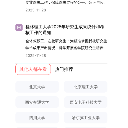
够担当民族复兴大任的高素质人才。（一）强化思
专业选拔工作，保障选拔过程的公平、公正与公
用成果分级方案》认定）；②作为主要完成人获
文选题为《加入合作社对茶农绿色生产行为的影响
的，将获发上海交通大学博士研究生毕业证书并授
想政治教育与导师队伍建设学校以党建引领为核
开，依据《海南大学普通本科学生自主选择专业管
得省部级二等奖及以上科研成果奖励（以证书为
2025-11-28
研究》，该研究立足于茶农生产经营实际，围
予博士学位。四、项目特色与支持条件（一）高水
心，将思想政治教育贯穿研究生培养全过程。通过
理办法》（海大党政办[2024]54号）及《关于做
准），其中一等奖要求排名前五，二等奖要求排名
绕“认知—采纳—转型—收益”这一主线，深入剖析
平科研平台学生可参与国家重大科研项目，接触材
修订导师立德树人职责实施细则，明确导师在研究
好2025-2026学年第1学期自主选择专业选拔考核
前三。（二）网上报名及缴费报名及缴费统一在网
合作社及其利益联结机制对茶农采纳绿色生产技术
料领域大科学装置与人工智能辅助研发平台，获得
桂林理工大学2025年研究生成果统计和考
问
生成长中的关键角色，推动形成以德为先、科研报
准备工作的通知》（海大本[2025]17号）两份核
上进行，时间为2025年11月27日上午9:00至
核工作的通知
行为的影响路径，不仅深化了合作社推动农业绿色
前沿科研训练条件。（二）优质导师资源由包括院
国的育人氛围。在加强学术规范和学风建设方面，
心文件精神，结合我院学科建设特点与教学管理实
2025年12月17日晚上10:00。考生须提前认真阅
转型的理论认识，也促进了农业经济学与生态学相
士在内的资深科研人员组成导师团队，提供高水平
全体教职工、在校研究生：为精准掌握我校研究生
学校持续开展学术诚信教育，营造风清气正的学术
际情况，特制定本实施方案。一、组建选拔工作专
读学校及学院发布的招生章程、简章及专业目录，
关研究的交叉融合，为促进茶农增收、服务双碳目
学术指导，并支持参与国际化学术交流。（三）优
学术成果产出情况，科学开展各学院研究生培养质
环境。（二）完善“五育并举”育人机制学校系统推
项领导小组为统筹推进自主选择专业选拔全流程工
按规定完成报名及缴费。逾期未完成视为自动放
标实现以及全面推进乡村振兴战略提供了有益参
厚奖助待遇提供具有竞争力的助研津贴与生活补
量评估工作，进一步推进研究生成果管理的规范
进德育、智育、体育、美育和劳育有机融合，构建
2025-11-28
作，确保各项环节有序落地，学院专门成立选拔工
弃。（三）申请材料提交符合报考条件的考生，需
考。二、答辩过程与主要内容（一）论文主要内容
助，保障学生潜心学业与研究。（四）畅通发展渠
化、制度化与信息化建设，现就2025年度研究生
全面发展的育人体系。通过课程教学、科研训练、
作领导小组。二、明确报名准入条件本次自主选择
下载并填写《博士入学申请材料自查表》，按要求
与框架文枚博士的论文聚焦茶农参与合作社这一现
道在培养过程中表现优异者，毕业后可优先获得苏
成果统计、审核及考核相关事宜通知如下：一、成
其他人都在看
热门推荐
社会实践等多种途径，提升研究生的综合素质，培
专业选拔的报名对象限定为2025级全日制普通本
整理申请材料，确保材料齐全、顺序正确。所有纸
实背景，系统梳理了“认知—采纳—转型—收益”的
州实验室的工作推荐机会。五、申请条件与报名流
果统计范畴及填报规范本次成果统计对象为我校全
养具有创新精神、实践能力和社会责任感的时代新
科在读学生，第二学士学位学生不在本次选拔范围
质申请材料及自查表须于2025年12月22日上午
作用链条，重点探讨了不同利益联结模式如何影响
程（一）基本申请条件不同选拔方式的申请者需满
体博士、硕士研究生，统计时限为2025年11月30
人。二、优化招生与学科结构，服务国家战略需求
内。同时需特别说明的是，在高考招生环节中，国
10:00前寄达经济学院研究生招生办公室。重要提
北京大学
北京理工大学
茶农的绿色生产决策，揭示了合作社在引导农业生
足相应规定：本科直博生须符合上海交通大学推荐
日前正式取得的各类学术成果。成果涵盖正式刊发
西南林业大学主动对接国家重大战略和区域发展需
家或学校已明确标注不得转专业的本科学生，不具
示：材料送达时间以签收时间为准，逾期不予受
产方式绿色转型中的内在机制。（二）答辩过程回
免试研究生相关要求。硕博连读与申请-考核制申
的学术论文、获得的科研奖励、已授权或在申的专
要，不断优化学科布局与招生机制，提升研究生教
备参与本次选拔考核的资格。三、确定选拔考核方
理；建议选择可靠快递方式邮寄；请严格对照材料
顾在答辩陈述环节，文枚就研究背景、分析框架、
请者应满足当年度上海交通大学博士研究生招生的
西安交通大学
西安电子科技大学
利、正式出版的专著、学科竞赛获奖证书及参与国
育服务经济社会发展的能力。目前，学校拥有4个
式本次自主选择专业选拔考核采用“初试+复试”的
清单顺序整理提交。材料不全、不符合要求或存在
核心内容以及创新之处进行了系统汇报。答辩委员
基本条件及各学院补充规定。（二）报名方式所有
内外学术交流活动的相关证明等。所有在校研究生
一级学科博士点、1个博士专业学位点，以及17个
两级考核模式，其中初试由学校教务处统一部署组
弄虚作假者，资格审查将不予通过。所有提交材料
会各位专家本着严谨求实的学术态度，从理论支
申请人须提前与意向导师沟通确认招生意向，并在
须登录桂林理工大学研究生教育综合管理信息系
一级学科硕士点和17个硕士专业学位点。“十四
四川大学
哈尔滨工业大学
织，复试环节则由我院自主负责实施，具体安排如
不予退还。考生须对报名信息的真实性和准确性负
撑、研究方法、数据论证以及逻辑结构等多个维度
达成一致后进行网上报名：本科直博生须按规定时
统，在指定功能模块完成成果信息录入，并上传相
五”期间，学校研究生规模实现显著增长，博士研
下：（一）学校统一初试安排初试的具体考试时
责，报名信息一经确认提交，不得修改。如确需修