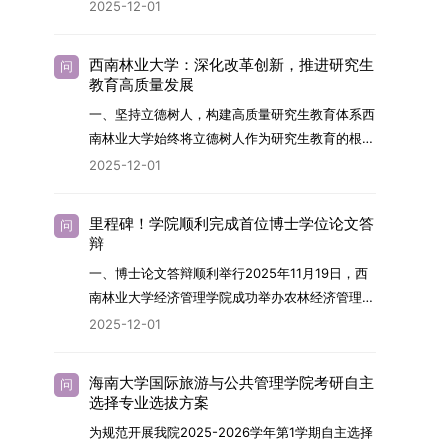
2026年，学院博士研究生招生全面实行“申请-考
2025-12-01
究与技术开发工作的未来领军人才。二、招生安排
核”机制。本年度计划招收博士研究生27名，具体
（一）招生学科范围涵盖材料科学与工程
导师招生计划详见学院官网发布的《四川大学经济
（0805）、化学（0703）、电子科学与技术
西南林业大学：深化改革创新，推进研究生
问
学院2026年博士生招生专业目录》。实际录取人
教育高质量发展
（0809）、材料与化工（0856）、机械
数将根据国家最终下达的招生计划及考生报名情况
（0855）、电子信息（0854）等相关专业。
一、坚持立德树人，构建高质量研究生教育体系西
进行适当调整。除国家专项计划外，我院招收定向
（二）招生名额2026年度具体招生规模以国家最
南林业大学始终将立德树人作为研究生教育的根本
就业考生的比例原则上不超过总计划的5%。全日
终下达计划为准，首批拟招收联合培养博士生16
任务，积极响应“教育强国，研究生教育何为”的时
2025-12-01
制定向就业考生在基本修业年限内须全脱产在校学
名。具体招生院系及导师信息请见相关名录。
代命题。学校全面贯彻党的教育方针，以高质量党
习。二、报考流程（一）报名资格1.申请人应拥护
（三）选拔途径共设置三种选拔方式，包括本科直
建引领研究生思想政治教育，修订并印发了《研究
中国共产党的领导，品德良好，遵纪守法，身心健
里程碑！学院顺利完成首位博士学位论文答
问
博、硕博连读与申请-考核制，将根据考生综合素
生导师立德树人职责实施细则（2025年修
辩
康，并满足《四川大学2026年博士研究生招生章
质择优录取。（四）培养类别全部为全日制非定向
订）》，推动导师发挥示范作用，引导学生树立德
程》中列出的各项基本条件。2.具备较强的科研能
一、博士论文答辩顺利举行2025年11月19日，西
就业博士研究生。三、培养模式与学位管理（一）
才兼备、科技报国的远大志向，增强社会责任感和
力，并展现出良好的科研发展潜力。3.提交两份由
南林业大学经济管理学院成功举办农林经济管理专
学籍管理联合培养学生学籍隶属于上海交通大学，
人文关怀，促进个人成长与国家战略需求深度融
正高级职称专家亲笔书写的推荐信，专业领域需与
业首届博士研究生学位论文答辩会。答辩地点设于
基本修业年限按该校研究生学籍管理办法执行。
2025-12-01
合。同时，学校制定《关于进一步加强研究生教育
报考专业相关，其中一份必须由报考导师出具。4.
学院303会议室，博士生文枚就其博士学位论文进
（二）培养阶段划分培养过程分为两个主要阶段：
管理工作的实施意见》，强化学风建设，深化科研
以同等学力身份报考者，其科研成果须同时符合以
行了汇报与答辩。答辩委员会由多位知名专家组
第一阶段于上海交通大学完成课程学习；第二阶段
诚信与学术道德教育，弘扬科学精神。学校坚
海南大学国际旅游与公共管理学院考研自主
问
下两项要求：①以第一作者身份在报考学科领域
成。北京林业大学陈建成教授担任主席，委员包括
进入苏州实验室，依托其重大科研任务开展课题研
选择专业选拔方案
持“五育并举”育人理念，通过德育铸魂、智育启
内发表期刊文章，其中至少1篇为A级、1篇为B级
云南财经大学熊德平教授、杨增雄教授、李亚波教
究与学位论文工作。（三）学历学位授予学生在规
智、体育强身、美育润心、劳育践行，全面培养能
为规范开展我院2025-2026学年第1学期自主选择
（期刊等级依据《四川大学哲学社会科学期刊与应
授，以及昆明理工大学冯朝睿教授。文枚的博士论
定年限内达到上海交通大学毕业及学位授予要求