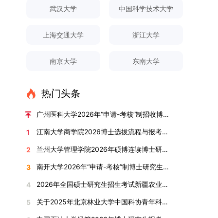
对论文展开评议，在肯定论文质量的同时，也提出
间登录国家推荐免试服务系统完成志愿填报。硕博
关证明材料的PDF版本，相关审核人员将通过系统
究生规模增长达211%。在招生宣传方面，学校构
间、考试科目、考场分布及相关要求，以《关于做
武汉大学
中国科学技术大学
改，须在报名截止前重新填报。三、选拔与录取1.
了若干修改建议，并就如何进一步聚焦关键科学问
连读与申请-考核制考生需登录上海交通大学研招
进行线上审核。（一）学术论文登记细则学术论文
建了“网络宣传+AI智能咨询+现场答疑”三位一体的
好2025-2026学年第1学期自主选择专业选拔考核
资格审查学院将依据网上报名信息及寄达的申请材
题、加强理论阐释深度等方面给予了指导。三、答
网报名系统，选择“国家实验室联培专项”，并选定
包含期刊论文与会议论文两类，研究生需在系
招生宣传平台，持续推进招生模式改革。2024年
准备工作的通知》（海大本[2025]17号）文件中
料进行资格审查，核实考生报考资格、材料完整性
上海交通大学
浙江大学
辩结果与培养意义（一）答辩结果经答辩委员会充
名录内交大导师。（三）报名时间节点本科直博生
统“论文发表信息维护”板块完成信息填报。该板块
起全面推行“申请-考核”制博士招生，2025年进一
的明确规定为准，考生可随时关注学校教务处发布
及缴费情况。审查结果预计于2025年12月下旬在
分讨论、集体评议及无记名投票，一致认为文枚的
报名以学校通知为准；硕博连读与申请-考核制设
中标注为红色的字段为必填项，填报时须确保信息
步拓展“直博”“硕博连读”等多元招生渠道。在学科
的官方信息。（二）学院自主复试安排复试是衡量
学院网站公布。2.材料评议学院将组织专家组对通
博士学位论文研究思路清晰、内容充实、调研扎
两批报名，第一批截止时间为2025年12月15日，
南京大学
东南大学
真实准确、完整规范，若出现空项或错填情况，将
专业调整方面，学校实施存量专业优化行动，压缩
考生综合能力与专业适配度的关键环节，我院将从
过资格审查的考生材料进行评议并打分，满分为
实、写作规范、结论可靠，且已完成足量研究工
第二批为2026年3月15日至4月20日，具体时间以
直接导致审核不通过。论文统计遵循以下原则：对
或撤销生源不足专业，将非全日制招生计划向需求
考核方式、时间、地点等多方面做好细致安排，确
100分。评议结果预计于2026年1月中上旬公布。
作，符合博士学位授予要求，同意通过博士学位论
报考学院通知为准。（四）材料提交申请人须按学
于SCI、EI、ISTP、CSCD、CSSCI、A刊、B刊等
旺盛的学科倾斜；同时加快推进急需学科专业建
保考核结果客观准确。1. 复试考核构成复试成绩由
学院将根据材料评议成绩及招生计划，确定进入复
热门头条
文答辩。文枚由张连刚教授指导完成学业，其答辩
校及报考学院要求，如实提交全部申请材料并完成
高水平论文，仅统计以桂林理工大学为第一署名单
设，陆续开展“生物与医药”“低空技术与工程”等新
笔试与面试两部分组成，具体占比为：笔试成绩占
试的考生名单。同等学力报考者须参加学校统一组
通过标志着西南林业大学农林经济管理专业诞生首
线上报名程序。六、考核与录取考核工作由上海交
位，且研究生为第一作者，或导师为第一作者、研
兴专业招生。学校还深化科教融合，单列专项招生
复试总成绩的40%，面试成绩占复试总成绩的
广州医科大学2026年“申请-考核”制招收博士研究生报考公告
织的政治理论考试，具体时间地点另行通知，成绩
位博士毕业生。待学校学位评定委员会审议通过
通大学相关学院与苏州实验室联合组织，具体考核
究生为第二作者的论文；在Nature、Science、
计划，与中国科学院昆明植物研究所、西双版纳热
60%。（1）笔试：以英语能力测试为核心，重点
合格线为60分。非同等学力考生无需参加。3.复
后，她也将成为云南省该专业首位获得博士学位的
形式、内容及流程以学院后续公布的方案为准。录
江南大学商学院2026博士选拔流程与报考条件汇总
1
Cell三大顶刊及其子刊发表的论文，不受作者排名
带植物园等科研机构开展联合培养，探索跨学科、
考查考生的英语阅读理解、书面写作及英汉互译能
试安排复试环节将对考生的思想品德、专业素养、
研究生。（二）学科建设意义此次博士论文答辩的
取时将对考生进行全面考察，学术能力与思想品德
限制，只要署名单位包含桂林理工大学均纳入统计
跨机构的研究生培养新机制。（一）推进招生制度
力，全面评估其英语综合应用水平。（2）面试：
兰州大学管理学院2026年硕博连读博士研究生招生“申请-考核”实施方案
2
外语能力、创新意识及综合素质进行全面考察。复
顺利完成，是学院在农林经济管理博士研究生培养
并重，报名及考核期间有违规或学术不端行为者将
范围。其中，被SCI、EI、ISTP收录的论文，需额
改革与生源质量提升学校建立多元化招生宣传与咨
采用综合面试形式，考核内容涵盖中英文自我介
试分为笔试与面试两部分：笔试科目为“经济学综
方面取得的重要进展，反映了该学位点建设已初见
按有关规定处理。七、其他事项（一）入学时间预
南开大学2026年“申请-考核”制博士研究生招生录取工作实施细则
3
外提供检索证明，论文全文与检索证明须合并为单
询平台，提升生源质量。推行“申请-考核”制博士
绍、综合素养评估（包括逻辑思维、沟通表达、应
合”，适用于理论经济学与应用经济学各专业，形
成效。这一成果不仅体现了学科建设的新突破，也
计为2026年春季或秋季学期。（二）费用与奖助
个PDF文件上传。不同类型论文需提交的附件材料
招生，并拓展直博与硕博连读渠道，增强招生方式
变能力等）以及专业认知程度（包括对目标专业的
2026年全国硕士研究生招生考试新疆农业大学报考点网上确认公告
4
式为闭卷，时长为3小时，满分100分。面试环节
为未来农林经济管理学科的持续发展、学术交流与
学费标准按上海交通大学相关规定执行；学生在读
如下：1. 被SCI、EI、ISTP、SSCI、A&HCI来源期
的灵活性与针对性。（二）优化学科专业布局通过
了解、学习规划等），全方位判断考生是否具备进
要求考生准备10—15分钟的PPT报告，内容应涵盖
合作注入了新的活力。
期间享受学校与实验室共同提供的奖助学金待遇。
关于2025年北京林业大学中国科协青年科技人才培育工程博士生推荐工作的通知
5
刊收录的论文：需按“检索证明（如有）+分区报告
撤销合并低效专业、加强社会急需学科建设，学校
入目标专业学习的潜力。2. 复试时间安排复试时
个人科研经历、研究成果及博士阶段研究设想等。
（三）住宿安排课程学习阶段由学校协调住宿；进
（如有）+论文全文（必备）”的顺序合并材料；2.
不断优化学科结构。面向国家战略和产业需求，加