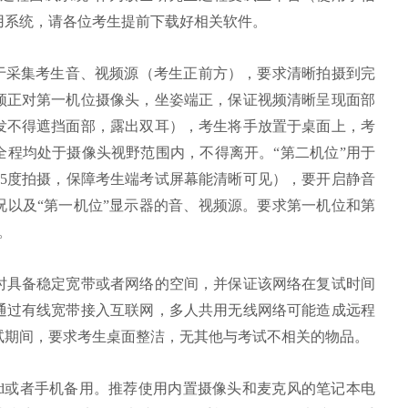
用系统，请各位考生提前下载好相关软件。
”用于采集考生音、视频源（考生正前方），要求清晰拍摄到完
须正对第一机位摄像头，坐姿端正，保证视频清晰呈现面部
发不得遮挡面部，露出双耳），考生将手放置于桌面上，考
全程均处于摄像头视野范围内，不得离开。“第二机位”用于
45度拍摄，保障考生端考试屏幕能清晰可见），要开启静音
况以及“第一机位”显示器的音、视频源。要求第一机位和第
。
同时具备稳定宽带或者网络的空间，并保证该网络在复试时间
通过有线宽带接入互联网，多人共用无线网络可能造成远程
试期间，要求考生桌面整洁，无其他与考试不相关的物品。
Pad或者手机备用。推荐使用内置摄像头和麦克风的笔记本电