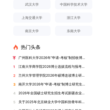
对论文展开评议，在肯定论文质量的同时，也提出
间登录国家推荐免试服务系统完成志愿填报。硕博
关证明材料的PDF版本，相关审核人员将通过系统
究生规模增长达211%。在招生宣传方面，学校构
间、考试科目、考场分布及相关要求，以《关于做
武汉大学
中国科学技术大学
改，须在报名截止前重新填报。三、选拔与录取1.
了若干修改建议，并就如何进一步聚焦关键科学问
连读与申请-考核制考生需登录上海交通大学研招
进行线上审核。（一）学术论文登记细则学术论文
建了“网络宣传+AI智能咨询+现场答疑”三位一体的
好2025-2026学年第1学期自主选择专业选拔考核
资格审查学院将依据网上报名信息及寄达的申请材
题、加强理论阐释深度等方面给予了指导。三、答
网报名系统，选择“国家实验室联培专项”，并选定
包含期刊论文与会议论文两类，研究生需在系
招生宣传平台，持续推进招生模式改革。2024年
准备工作的通知》（海大本[2025]17号）文件中
料进行资格审查，核实考生报考资格、材料完整性
上海交通大学
浙江大学
辩结果与培养意义（一）答辩结果经答辩委员会充
名录内交大导师。（三）报名时间节点本科直博生
统“论文发表信息维护”板块完成信息填报。该板块
起全面推行“申请-考核”制博士招生，2025年进一
的明确规定为准，考生可随时关注学校教务处发布
及缴费情况。审查结果预计于2025年12月下旬在
分讨论、集体评议及无记名投票，一致认为文枚的
报名以学校通知为准；硕博连读与申请-考核制设
中标注为红色的字段为必填项，填报时须确保信息
步拓展“直博”“硕博连读”等多元招生渠道。在学科
的官方信息。（二）学院自主复试安排复试是衡量
学院网站公布。2.材料评议学院将组织专家组对通
博士学位论文研究思路清晰、内容充实、调研扎
两批报名，第一批截止时间为2025年12月15日，
南京大学
东南大学
真实准确、完整规范，若出现空项或错填情况，将
专业调整方面，学校实施存量专业优化行动，压缩
考生综合能力与专业适配度的关键环节，我院将从
过资格审查的考生材料进行评议并打分，满分为
实、写作规范、结论可靠，且已完成足量研究工
第二批为2026年3月15日至4月20日，具体时间以
直接导致审核不通过。论文统计遵循以下原则：对
或撤销生源不足专业，将非全日制招生计划向需求
考核方式、时间、地点等多方面做好细致安排，确
100分。评议结果预计于2026年1月中上旬公布。
作，符合博士学位授予要求，同意通过博士学位论
报考学院通知为准。（四）材料提交申请人须按学
于SCI、EI、ISTP、CSCD、CSSCI、A刊、B刊等
旺盛的学科倾斜；同时加快推进急需学科专业建
保考核结果客观准确。1. 复试考核构成复试成绩由
学院将根据材料评议成绩及招生计划，确定进入复
热门头条
文答辩。文枚由张连刚教授指导完成学业，其答辩
校及报考学院要求，如实提交全部申请材料并完成
高水平论文，仅统计以桂林理工大学为第一署名单
设，陆续开展“生物与医药”“低空技术与工程”等新
笔试与面试两部分组成，具体占比为：笔试成绩占
试的考生名单。同等学力报考者须参加学校统一组
通过标志着西南林业大学农林经济管理专业诞生首
线上报名程序。六、考核与录取考核工作由上海交
位，且研究生为第一作者，或导师为第一作者、研
兴专业招生。学校还深化科教融合，单列专项招生
复试总成绩的40%，面试成绩占复试总成绩的
广州医科大学2026年“申请-考核”制招收博士研究生报考公告
织的政治理论考试，具体时间地点另行通知，成绩
位博士毕业生。待学校学位评定委员会审议通过
通大学相关学院与苏州实验室联合组织，具体考核
究生为第二作者的论文；在Nature、Science、
计划，与中国科学院昆明植物研究所、西双版纳热
60%。（1）笔试：以英语能力测试为核心，重点
合格线为60分。非同等学力考生无需参加。3.复
后，她也将成为云南省该专业首位获得博士学位的
形式、内容及流程以学院后续公布的方案为准。录
江南大学商学院2026博士选拔流程与报考条件汇总
1
Cell三大顶刊及其子刊发表的论文，不受作者排名
带植物园等科研机构开展联合培养，探索跨学科、
考查考生的英语阅读理解、书面写作及英汉互译能
试安排复试环节将对考生的思想品德、专业素养、
研究生。（二）学科建设意义此次博士论文答辩的
取时将对考生进行全面考察，学术能力与思想品德
限制，只要署名单位包含桂林理工大学均纳入统计
跨机构的研究生培养新机制。（一）推进招生制度
力，全面评估其英语综合应用水平。（2）面试：
兰州大学管理学院2026年硕博连读博士研究生招生“申请-考核”实施方案
2
外语能力、创新意识及综合素质进行全面考察。复
顺利完成，是学院在农林经济管理博士研究生培养
并重，报名及考核期间有违规或学术不端行为者将
范围。其中，被SCI、EI、ISTP收录的论文，需额
改革与生源质量提升学校建立多元化招生宣传与咨
采用综合面试形式，考核内容涵盖中英文自我介
试分为笔试与面试两部分：笔试科目为“经济学综
方面取得的重要进展，反映了该学位点建设已初见
按有关规定处理。七、其他事项（一）入学时间预
南开大学2026年“申请-考核”制博士研究生招生录取工作实施细则
3
外提供检索证明，论文全文与检索证明须合并为单
询平台，提升生源质量。推行“申请-考核”制博士
绍、综合素养评估（包括逻辑思维、沟通表达、应
合”，适用于理论经济学与应用经济学各专业，形
成效。这一成果不仅体现了学科建设的新突破，也
计为2026年春季或秋季学期。（二）费用与奖助
个PDF文件上传。不同类型论文需提交的附件材料
招生，并拓展直博与硕博连读渠道，增强招生方式
变能力等）以及专业认知程度（包括对目标专业的
2026年全国硕士研究生招生考试新疆农业大学报考点网上确认公告
4
式为闭卷，时长为3小时，满分100分。面试环节
为未来农林经济管理学科的持续发展、学术交流与
学费标准按上海交通大学相关规定执行；学生在读
如下：1. 被SCI、EI、ISTP、SSCI、A&HCI来源期
的灵活性与针对性。（二）优化学科专业布局通过
了解、学习规划等），全方位判断考生是否具备进
要求考生准备10—15分钟的PPT报告，内容应涵盖
合作注入了新的活力。
期间享受学校与实验室共同提供的奖助学金待遇。
关于2025年北京林业大学中国科协青年科技人才培育工程博士生推荐工作的通知
5
刊收录的论文：需按“检索证明（如有）+分区报告
撤销合并低效专业、加强社会急需学科建设，学校
入目标专业学习的潜力。2. 复试时间安排复试时
个人科研经历、研究成果及博士阶段研究设想等。
（三）住宿安排课程学习阶段由学校协调住宿；进
（如有）+论文全文（必备）”的顺序合并材料；2.
不断优化学科结构。面向国家战略和产业需求，加