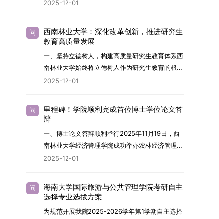
2026年，学院博士研究生招生全面实行“申请-考
2025-12-01
究与技术开发工作的未来领军人才。二、招生安排
核”机制。本年度计划招收博士研究生27名，具体
（一）招生学科范围涵盖材料科学与工程
导师招生计划详见学院官网发布的《四川大学经济
（0805）、化学（0703）、电子科学与技术
西南林业大学：深化改革创新，推进研究生
问
学院2026年博士生招生专业目录》。实际录取人
教育高质量发展
（0809）、材料与化工（0856）、机械
数将根据国家最终下达的招生计划及考生报名情况
（0855）、电子信息（0854）等相关专业。
一、坚持立德树人，构建高质量研究生教育体系西
进行适当调整。除国家专项计划外，我院招收定向
（二）招生名额2026年度具体招生规模以国家最
南林业大学始终将立德树人作为研究生教育的根本
就业考生的比例原则上不超过总计划的5%。全日
终下达计划为准，首批拟招收联合培养博士生16
任务，积极响应“教育强国，研究生教育何为”的时
2025-12-01
制定向就业考生在基本修业年限内须全脱产在校学
名。具体招生院系及导师信息请见相关名录。
代命题。学校全面贯彻党的教育方针，以高质量党
习。二、报考流程（一）报名资格1.申请人应拥护
（三）选拔途径共设置三种选拔方式，包括本科直
建引领研究生思想政治教育，修订并印发了《研究
中国共产党的领导，品德良好，遵纪守法，身心健
里程碑！学院顺利完成首位博士学位论文答
问
博、硕博连读与申请-考核制，将根据考生综合素
生导师立德树人职责实施细则（2025年修
辩
康，并满足《四川大学2026年博士研究生招生章
质择优录取。（四）培养类别全部为全日制非定向
订）》，推动导师发挥示范作用，引导学生树立德
程》中列出的各项基本条件。2.具备较强的科研能
一、博士论文答辩顺利举行2025年11月19日，西
就业博士研究生。三、培养模式与学位管理（一）
才兼备、科技报国的远大志向，增强社会责任感和
力，并展现出良好的科研发展潜力。3.提交两份由
南林业大学经济管理学院成功举办农林经济管理专
学籍管理联合培养学生学籍隶属于上海交通大学，
人文关怀，促进个人成长与国家战略需求深度融
正高级职称专家亲笔书写的推荐信，专业领域需与
业首届博士研究生学位论文答辩会。答辩地点设于
基本修业年限按该校研究生学籍管理办法执行。
2025-12-01
合。同时，学校制定《关于进一步加强研究生教育
报考专业相关，其中一份必须由报考导师出具。4.
学院303会议室，博士生文枚就其博士学位论文进
（二）培养阶段划分培养过程分为两个主要阶段：
管理工作的实施意见》，强化学风建设，深化科研
以同等学力身份报考者，其科研成果须同时符合以
行了汇报与答辩。答辩委员会由多位知名专家组
第一阶段于上海交通大学完成课程学习；第二阶段
诚信与学术道德教育，弘扬科学精神。学校坚
海南大学国际旅游与公共管理学院考研自主
问
下两项要求：①以第一作者身份在报考学科领域
成。北京林业大学陈建成教授担任主席，委员包括
进入苏州实验室，依托其重大科研任务开展课题研
选择专业选拔方案
持“五育并举”育人理念，通过德育铸魂、智育启
内发表期刊文章，其中至少1篇为A级、1篇为B级
云南财经大学熊德平教授、杨增雄教授、李亚波教
究与学位论文工作。（三）学历学位授予学生在规
智、体育强身、美育润心、劳育践行，全面培养能
为规范开展我院2025-2026学年第1学期自主选择
（期刊等级依据《四川大学哲学社会科学期刊与应
授，以及昆明理工大学冯朝睿教授。文枚的博士论
定年限内达到上海交通大学毕业及学位授予要求