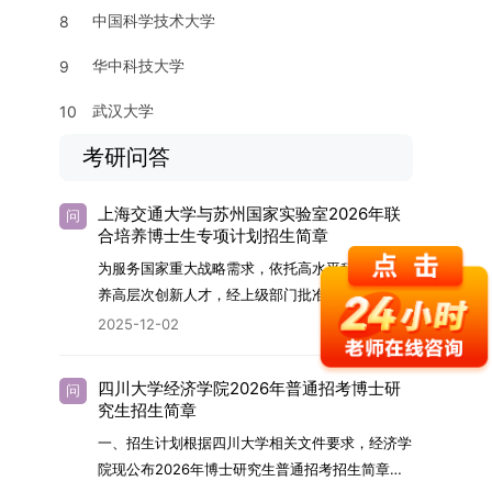
中国科学技术大学
8
华中科技大学
9
武汉大学
10
考研问答
上海交通大学与苏州国家实验室2026年联
问
合培养博士生专项计划招生简章
为服务国家重大战略需求，依托高水平科研平台培
养高层次创新人才，经上级部门批准，苏州实验室
（全称“苏州国家实验室”）与上海交通大学将于
2025-12-02
2026年继续合作开展博士研究生联合培养工作。
该项目旨在选拔优秀学子，在材料及相关前沿交叉
四川大学经济学院2026年普通招考博士研
问
学科领域进行深度培养。相关招生政策及安排说明
究生招生简章
如下。一、培养定位本项目致力于面向国家战略发
一、招生计划根据四川大学相关文件要求，经济学
展方向，培育具备科学家素养、创新精神与科研能
院现公布2026年博士研究生普通招考招生简章。
力，系统掌握学科前沿知识，能胜任高水平科学研