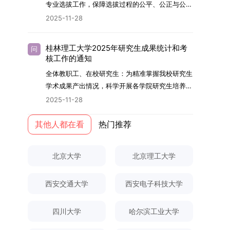
够担当民族复兴大任的高素质人才。（一）强化思
专业选拔工作，保障选拔过程的公平、公正与公
用成果分级方案》认定）；②作为主要完成人获
文选题为《加入合作社对茶农绿色生产行为的影响
的，将获发上海交通大学博士研究生毕业证书并授
想政治教育与导师队伍建设学校以党建引领为核
开，依据《海南大学普通本科学生自主选择专业管
得省部级二等奖及以上科研成果奖励（以证书为
2025-11-28
研究》，该研究立足于茶农生产经营实际，围
予博士学位。四、项目特色与支持条件（一）高水
心，将思想政治教育贯穿研究生培养全过程。通过
理办法》（海大党政办[2024]54号）及《关于做
准），其中一等奖要求排名前五，二等奖要求排名
绕“认知—采纳—转型—收益”这一主线，深入剖析
平科研平台学生可参与国家重大科研项目，接触材
修订导师立德树人职责实施细则，明确导师在研究
好2025-2026学年第1学期自主选择专业选拔考核
前三。（二）网上报名及缴费报名及缴费统一在网
合作社及其利益联结机制对茶农采纳绿色生产技术
料领域大科学装置与人工智能辅助研发平台，获得
桂林理工大学2025年研究生成果统计和考
问
生成长中的关键角色，推动形成以德为先、科研报
准备工作的通知》（海大本[2025]17号）两份核
上进行，时间为2025年11月27日上午9:00至
核工作的通知
行为的影响路径，不仅深化了合作社推动农业绿色
前沿科研训练条件。（二）优质导师资源由包括院
国的育人氛围。在加强学术规范和学风建设方面，
心文件精神，结合我院学科建设特点与教学管理实
2025年12月17日晚上10:00。考生须提前认真阅
转型的理论认识，也促进了农业经济学与生态学相
士在内的资深科研人员组成导师团队，提供高水平
全体教职工、在校研究生：为精准掌握我校研究生
学校持续开展学术诚信教育，营造风清气正的学术
际情况，特制定本实施方案。一、组建选拔工作专
读学校及学院发布的招生章程、简章及专业目录，
关研究的交叉融合，为促进茶农增收、服务双碳目
学术指导，并支持参与国际化学术交流。（三）优
学术成果产出情况，科学开展各学院研究生培养质
环境。（二）完善“五育并举”育人机制学校系统推
项领导小组为统筹推进自主选择专业选拔全流程工
按规定完成报名及缴费。逾期未完成视为自动放
标实现以及全面推进乡村振兴战略提供了有益参
厚奖助待遇提供具有竞争力的助研津贴与生活补
量评估工作，进一步推进研究生成果管理的规范
进德育、智育、体育、美育和劳育有机融合，构建
2025-11-28
作，确保各项环节有序落地，学院专门成立选拔工
弃。（三）申请材料提交符合报考条件的考生，需
考。二、答辩过程与主要内容（一）论文主要内容
助，保障学生潜心学业与研究。（四）畅通发展渠
化、制度化与信息化建设，现就2025年度研究生
全面发展的育人体系。通过课程教学、科研训练、
作领导小组。二、明确报名准入条件本次自主选择
下载并填写《博士入学申请材料自查表》，按要求
与框架文枚博士的论文聚焦茶农参与合作社这一现
道在培养过程中表现优异者，毕业后可优先获得苏
成果统计、审核及考核相关事宜通知如下：一、成
其他人都在看
热门推荐
社会实践等多种途径，提升研究生的综合素质，培
专业选拔的报名对象限定为2025级全日制普通本
整理申请材料，确保材料齐全、顺序正确。所有纸
实背景，系统梳理了“认知—采纳—转型—收益”的
州实验室的工作推荐机会。五、申请条件与报名流
果统计范畴及填报规范本次成果统计对象为我校全
养具有创新精神、实践能力和社会责任感的时代新
科在读学生，第二学士学位学生不在本次选拔范围
质申请材料及自查表须于2025年12月22日上午
作用链条，重点探讨了不同利益联结模式如何影响
程（一）基本申请条件不同选拔方式的申请者需满
体博士、硕士研究生，统计时限为2025年11月30
人。二、优化招生与学科结构，服务国家战略需求
内。同时需特别说明的是，在高考招生环节中，国
10:00前寄达经济学院研究生招生办公室。重要提
北京大学
北京理工大学
茶农的绿色生产决策，揭示了合作社在引导农业生
足相应规定：本科直博生须符合上海交通大学推荐
日前正式取得的各类学术成果。成果涵盖正式刊发
西南林业大学主动对接国家重大战略和区域发展需
家或学校已明确标注不得转专业的本科学生，不具
示：材料送达时间以签收时间为准，逾期不予受
产方式绿色转型中的内在机制。（二）答辩过程回
免试研究生相关要求。硕博连读与申请-考核制申
的学术论文、获得的科研奖励、已授权或在申的专
要，不断优化学科布局与招生机制，提升研究生教
备参与本次选拔考核的资格。三、确定选拔考核方
理；建议选择可靠快递方式邮寄；请严格对照材料
顾在答辩陈述环节，文枚就研究背景、分析框架、
请者应满足当年度上海交通大学博士研究生招生的
西安交通大学
西安电子科技大学
利、正式出版的专著、学科竞赛获奖证书及参与国
育服务经济社会发展的能力。目前，学校拥有4个
式本次自主选择专业选拔考核采用“初试+复试”的
清单顺序整理提交。材料不全、不符合要求或存在
核心内容以及创新之处进行了系统汇报。答辩委员
基本条件及各学院补充规定。（二）报名方式所有
内外学术交流活动的相关证明等。所有在校研究生
一级学科博士点、1个博士专业学位点，以及17个
两级考核模式，其中初试由学校教务处统一部署组
弄虚作假者，资格审查将不予通过。所有提交材料
会各位专家本着严谨求实的学术态度，从理论支
申请人须提前与意向导师沟通确认招生意向，并在
须登录桂林理工大学研究生教育综合管理信息系
一级学科硕士点和17个硕士专业学位点。“十四
四川大学
哈尔滨工业大学
织，复试环节则由我院自主负责实施，具体安排如
不予退还。考生须对报名信息的真实性和准确性负
撑、研究方法、数据论证以及逻辑结构等多个维度
达成一致后进行网上报名：本科直博生须按规定时
统，在指定功能模块完成成果信息录入，并上传相
五”期间，学校研究生规模实现显著增长，博士研
下：（一）学校统一初试安排初试的具体考试时
责，报名信息一经确认提交，不得修改。如确需修