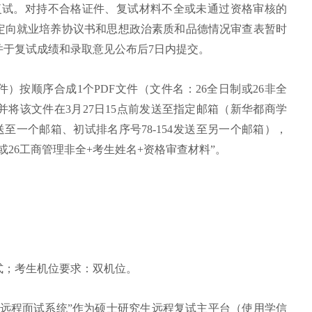
复试。对持不合格证件、复试材料不全或未通过资格审核的
定向就业培养协议书和思想政治素质和品德情况审查表暂时
并于复试成绩和录取意见公布后7日内提交。
）按顺序合成1个PDF文件（文件名：26全日制或26非全
并将该文件在3月27日15点前发送至指定邮箱（新华都商学
送至一个邮箱、初试排名序号78-154发送至另一个邮箱），
或26工商管理非全+考生姓名+资格审查材料”。
方式；考生机位要求：双机位。
招生远程面试系统”作为硕士研究生远程复试主平台（使用学信