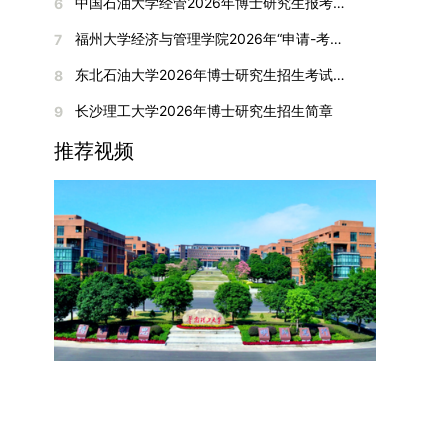
间初步定于2026年1月6日（星期二）下午，具体
中国石油大学经管2026年博士研究生报考通知
6
复试成绩按百分制计算，笔试与面试成绩各占
入实验室科研阶段后，由苏州实验室统筹安排住
在国内核心期刊发表的论文：需上传论文全文扫描
快布局新兴交叉学科，推动学科专业体系动态优
时段划分如下：（1）笔试时段：14:30—15:30，
50%，计算公式为：复试成绩 = (笔试成绩 + 面试
宿。（四）未尽事宜参照上海交通大学2026年博
福州大学经济与管理学院2026年“申请-考核”制招收攻读博士学位研究生相关要求
7
件；3. 已收到正式录用通知但尚未刊发的论文：
化。（三）深化科教融合与协同育人学校与高水平
时长60分钟；（2）面试时段：15:50—17:50，时
成绩) ÷ 2。复试成绩低于60分者不予录取。同等
士研究生招生章程及相关细则执行。相关推荐：上
需提交包含明确卷期号的录用通知原件及论文录用
科研机构共建联合培养平台，打破传统院系壁垒，
长120分钟。若因报名人数调整或其他特殊情况需
东北石油大学2026年博士研究生招生考试实施细则
8
学力考生复试期间须加试两门本专业硕士学位主干
海市复旦大学MBA 华东理工大学MBA 浙江省
稿。（二）科研奖励、专利及专著登记细则科研奖
促进科研资源与人才培养深度融合，提升研究生的
变更时间，学院将通过官方渠道提前通知所有考
课程，考试形式为笔试，具体科目见复试通知。4.
浙江工业大学MBA
长沙理工大学2026年博士研究生招生简章
9
励与专著（含软件著作权、学术专著）需已正式获
科研创新能力与实践能力。三、深化培养模式改
生。3. 复试地点安排本次复试的举办地点为海南
思想政治与品德考核复试期间将同步进行思想政治
得或出版，专利成果可包括处于申请中、已受理及
革，提升研究生教育质量西南林业大学将教育、科
大学观澜湖校区。考虑到最终报名人数可能影响考
推荐视频
素质和品德考核，重点考察考生的政治态度、道德
已授权三种状态。研究生需通过系统“科研成果信
技、人才协同发展的理念贯穿研究生培养全过程，
场设置，具体的笔试教室与面试房间将在报名结束
品质、诚信状况、遵纪守法表现等。拟录取名单确
息维护”菜单进行填报，每一项成果对应的所有证
着力提升人才自主培养质量。学校实行学术学位与
后，通过学院官网或班级通知等方式另行公布，请
定后，学院将向考生所在单位调取人事档案及现实
明材料均需整合为单个PDF文件上传。各类成果附
专业学位研究生分类培养，优化前者课程体系的理
考生密切关注。4. 综合成绩核算与录取规则考生
表现材料进行复核。考核不合格者不予录取。四、
件材料要求如下：1. 科研奖励及竞赛获奖：仅限省
论深度，强化后者课程的应用性与实践性。在产教
的最终综合成绩采用“初试+复试”加权计算方式，
录取办法1.考生总成绩由材料评议成绩和复试成绩
部级及以上级别奖励，需上传包含获奖者姓名的荣
融合方面，学校出台《科技小院管理办法》《研究
其中学校统一初试成绩占比50%，学院复试总成绩
加权得出，具体计算公式为：总成绩 = 材料评议
誉证书或奖状彩色扫描件；2. 学术专著：需上传
生联合培养基地建设管理办法》等文件，明确产学
占比50%。综合成绩核算完成后，将按分数从高到
成绩 × 50% + 复试成绩 × 50%。2.录取工作坚
封面、编者信息页、目录及封底的完整扫描件；3.
研一体化培养定位。目前已建成8个省级科技小
低进行排序，需要特别注意的是，初试成绩未达到
持“全面衡量、择优录取、保证质量、宁缺毋滥”原
国家授权专利：包括发明专利、实用新型专利、外
院，其中2个获省级专项资金支持。专业学位案例
及格线的考生，将不纳入排名范围。录取工作将严
则，根据招生计划、考生总成绩、思想政治表现及
观设计专利，需上传专利受理通知书及授权证书的
库建设成效显著，1个项目入选教育部主题案例
格按照学院自主选择专业的计划名额，从排名靠前
身心健康状况等因素确定拟录取名单。3.拟录取考
彩色扫描件。（三）学科竞赛登记细则仅统计研究
库，“十四五”以来获批省级案例库项目70余项、省
的考生中依次录取。若出现综合成绩相同的情况，
生须在规定时间内提交符合要求的体检报告（二级
生作为竞赛团队负责人，参与学科竞赛（文艺、体
级优质课程近50门。2025年，学校专项投入60余
将按以下顺序进行成绩比对，确定最终录取名次：
甲等及以上医院或四川大学校医院出具），体检标
育类竞赛除外）并获得省部级三等奖及以上奖励的
万元设立研究生科研创新基金，支持学生开展前沿
第一步比对初试科目中“高等数学B”的成绩，成绩
准按教育部及学校相关规定执行。4.拟录取名单经
成果，研究生需在系统“学科竞赛信息维护”菜单完