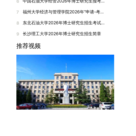
间初步定于2026年1月6日（星期二）下午，具体
中国石油大学经管2026年博士研究生报考通知
6
复试成绩按百分制计算，笔试与面试成绩各占
入实验室科研阶段后，由苏州实验室统筹安排住
在国内核心期刊发表的论文：需上传论文全文扫描
快布局新兴交叉学科，推动学科专业体系动态优
时段划分如下：（1）笔试时段：14:30—15:30，
50%，计算公式为：复试成绩 = (笔试成绩 + 面试
宿。（四）未尽事宜参照上海交通大学2026年博
福州大学经济与管理学院2026年“申请-考核”制招收攻读博士学位研究生相关要求
7
件；3. 已收到正式录用通知但尚未刊发的论文：
化。（三）深化科教融合与协同育人学校与高水平
时长60分钟；（2）面试时段：15:50—17:50，时
成绩) ÷ 2。复试成绩低于60分者不予录取。同等
士研究生招生章程及相关细则执行。相关推荐：上
需提交包含明确卷期号的录用通知原件及论文录用
科研机构共建联合培养平台，打破传统院系壁垒，
长120分钟。若因报名人数调整或其他特殊情况需
东北石油大学2026年博士研究生招生考试实施细则
8
学力考生复试期间须加试两门本专业硕士学位主干
海市复旦大学MBA 华东理工大学MBA 浙江省
稿。（二）科研奖励、专利及专著登记细则科研奖
促进科研资源与人才培养深度融合，提升研究生的
变更时间，学院将通过官方渠道提前通知所有考
课程，考试形式为笔试，具体科目见复试通知。4.
浙江工业大学MBA
长沙理工大学2026年博士研究生招生简章
9
励与专著（含软件著作权、学术专著）需已正式获
科研创新能力与实践能力。三、深化培养模式改
生。3. 复试地点安排本次复试的举办地点为海南
思想政治与品德考核复试期间将同步进行思想政治
得或出版，专利成果可包括处于申请中、已受理及
革，提升研究生教育质量西南林业大学将教育、科
大学观澜湖校区。考虑到最终报名人数可能影响考
推荐视频
素质和品德考核，重点考察考生的政治态度、道德
已授权三种状态。研究生需通过系统“科研成果信
技、人才协同发展的理念贯穿研究生培养全过程，
场设置，具体的笔试教室与面试房间将在报名结束
品质、诚信状况、遵纪守法表现等。拟录取名单确
息维护”菜单进行填报，每一项成果对应的所有证
着力提升人才自主培养质量。学校实行学术学位与
后，通过学院官网或班级通知等方式另行公布，请
定后，学院将向考生所在单位调取人事档案及现实
明材料均需整合为单个PDF文件上传。各类成果附
专业学位研究生分类培养，优化前者课程体系的理
考生密切关注。4. 综合成绩核算与录取规则考生
表现材料进行复核。考核不合格者不予录取。四、
件材料要求如下：1. 科研奖励及竞赛获奖：仅限省
论深度，强化后者课程的应用性与实践性。在产教
的最终综合成绩采用“初试+复试”加权计算方式，
录取办法1.考生总成绩由材料评议成绩和复试成绩
部级及以上级别奖励，需上传包含获奖者姓名的荣
融合方面，学校出台《科技小院管理办法》《研究
其中学校统一初试成绩占比50%，学院复试总成绩
加权得出，具体计算公式为：总成绩 = 材料评议
誉证书或奖状彩色扫描件；2. 学术专著：需上传
生联合培养基地建设管理办法》等文件，明确产学
占比50%。综合成绩核算完成后，将按分数从高到
成绩 × 50% + 复试成绩 × 50%。2.录取工作坚
封面、编者信息页、目录及封底的完整扫描件；3.
研一体化培养定位。目前已建成8个省级科技小
低进行排序，需要特别注意的是，初试成绩未达到
持“全面衡量、择优录取、保证质量、宁缺毋滥”原
国家授权专利：包括发明专利、实用新型专利、外
院，其中2个获省级专项资金支持。专业学位案例
及格线的考生，将不纳入排名范围。录取工作将严
则，根据招生计划、考生总成绩、思想政治表现及
观设计专利，需上传专利受理通知书及授权证书的
库建设成效显著，1个项目入选教育部主题案例
格按照学院自主选择专业的计划名额，从排名靠前
身心健康状况等因素确定拟录取名单。3.拟录取考
彩色扫描件。（三）学科竞赛登记细则仅统计研究
库，“十四五”以来获批省级案例库项目70余项、省
的考生中依次录取。若出现综合成绩相同的情况，
生须在规定时间内提交符合要求的体检报告（二级
生作为竞赛团队负责人，参与学科竞赛（文艺、体
级优质课程近50门。2025年，学校专项投入60余
将按以下顺序进行成绩比对，确定最终录取名次：
甲等及以上医院或四川大学校医院出具），体检标
育类竞赛除外）并获得省部级三等奖及以上奖励的
万元设立研究生科研创新基金，支持学生开展前沿
第一步比对初试科目中“高等数学B”的成绩，成绩
准按教育部及学校相关规定执行。4.拟录取名单经
成果，研究生需在系统“学科竞赛信息维护”菜单完