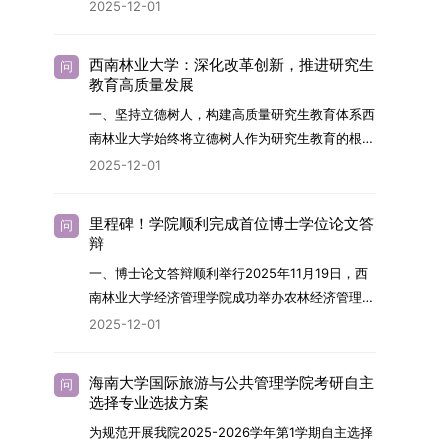
2026年，学院博士研究生招生全面实行“申请-考
2025-12-01
究与技术开发工作的未来领军人才。二、招生安排
核”机制。本年度计划招收博士研究生27名，具体
（一）招生学科范围涵盖材料科学与工程
导师招生计划详见学院官网发布的《四川大学经济
（0805）、化学（0703）、电子科学与技术
西南林业大学：深化改革创新，推进研究生
问
学院2026年博士生招生专业目录》。实际录取人
教育高质量发展
（0809）、材料与化工（0856）、机械
数将根据国家最终下达的招生计划及考生报名情况
（0855）、电子信息（0854）等相关专业。
一、坚持立德树人，构建高质量研究生教育体系西
进行适当调整。除国家专项计划外，我院招收定向
（二）招生名额2026年度具体招生规模以国家最
南林业大学始终将立德树人作为研究生教育的根本
就业考生的比例原则上不超过总计划的5%。全日
终下达计划为准，首批拟招收联合培养博士生16
任务，积极响应“教育强国，研究生教育何为”的时
2025-12-01
制定向就业考生在基本修业年限内须全脱产在校学
名。具体招生院系及导师信息请见相关名录。
代命题。学校全面贯彻党的教育方针，以高质量党
习。二、报考流程（一）报名资格1.申请人应拥护
（三）选拔途径共设置三种选拔方式，包括本科直
建引领研究生思想政治教育，修订并印发了《研究
中国共产党的领导，品德良好，遵纪守法，身心健
里程碑！学院顺利完成首位博士学位论文答
问
博、硕博连读与申请-考核制，将根据考生综合素
生导师立德树人职责实施细则（2025年修
辩
康，并满足《四川大学2026年博士研究生招生章
质择优录取。（四）培养类别全部为全日制非定向
订）》，推动导师发挥示范作用，引导学生树立德
程》中列出的各项基本条件。2.具备较强的科研能
一、博士论文答辩顺利举行2025年11月19日，西
就业博士研究生。三、培养模式与学位管理（一）
才兼备、科技报国的远大志向，增强社会责任感和
力，并展现出良好的科研发展潜力。3.提交两份由
南林业大学经济管理学院成功举办农林经济管理专
学籍管理联合培养学生学籍隶属于上海交通大学，
人文关怀，促进个人成长与国家战略需求深度融
正高级职称专家亲笔书写的推荐信，专业领域需与
业首届博士研究生学位论文答辩会。答辩地点设于
基本修业年限按该校研究生学籍管理办法执行。
2025-12-01
合。同时，学校制定《关于进一步加强研究生教育
报考专业相关，其中一份必须由报考导师出具。4.
学院303会议室，博士生文枚就其博士学位论文进
（二）培养阶段划分培养过程分为两个主要阶段：
管理工作的实施意见》，强化学风建设，深化科研
以同等学力身份报考者，其科研成果须同时符合以
行了汇报与答辩。答辩委员会由多位知名专家组
第一阶段于上海交通大学完成课程学习；第二阶段
诚信与学术道德教育，弘扬科学精神。学校坚
海南大学国际旅游与公共管理学院考研自主
问
下两项要求：①以第一作者身份在报考学科领域
成。北京林业大学陈建成教授担任主席，委员包括
进入苏州实验室，依托其重大科研任务开展课题研
选择专业选拔方案
持“五育并举”育人理念，通过德育铸魂、智育启
内发表期刊文章，其中至少1篇为A级、1篇为B级
云南财经大学熊德平教授、杨增雄教授、李亚波教
究与学位论文工作。（三）学历学位授予学生在规
智、体育强身、美育润心、劳育践行，全面培养能
为规范开展我院2025-2026学年第1学期自主选择
（期刊等级依据《四川大学哲学社会科学期刊与应
授，以及昆明理工大学冯朝睿教授。文枚的博士论
定年限内达到上海交通大学毕业及学位授予要求