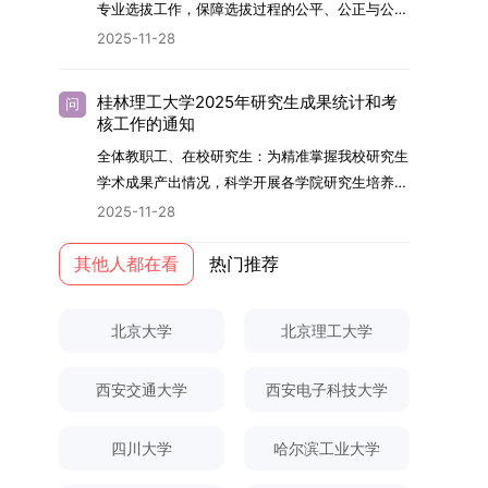
够担当民族复兴大任的高素质人才。（一）强化思
专业选拔工作，保障选拔过程的公平、公正与公
用成果分级方案》认定）；②作为主要完成人获
文选题为《加入合作社对茶农绿色生产行为的影响
的，将获发上海交通大学博士研究生毕业证书并授
想政治教育与导师队伍建设学校以党建引领为核
开，依据《海南大学普通本科学生自主选择专业管
得省部级二等奖及以上科研成果奖励（以证书为
2025-11-28
研究》，该研究立足于茶农生产经营实际，围
予博士学位。四、项目特色与支持条件（一）高水
心，将思想政治教育贯穿研究生培养全过程。通过
理办法》（海大党政办[2024]54号）及《关于做
准），其中一等奖要求排名前五，二等奖要求排名
绕“认知—采纳—转型—收益”这一主线，深入剖析
平科研平台学生可参与国家重大科研项目，接触材
修订导师立德树人职责实施细则，明确导师在研究
好2025-2026学年第1学期自主选择专业选拔考核
前三。（二）网上报名及缴费报名及缴费统一在网
合作社及其利益联结机制对茶农采纳绿色生产技术
料领域大科学装置与人工智能辅助研发平台，获得
桂林理工大学2025年研究生成果统计和考
问
生成长中的关键角色，推动形成以德为先、科研报
准备工作的通知》（海大本[2025]17号）两份核
上进行，时间为2025年11月27日上午9:00至
核工作的通知
行为的影响路径，不仅深化了合作社推动农业绿色
前沿科研训练条件。（二）优质导师资源由包括院
国的育人氛围。在加强学术规范和学风建设方面，
心文件精神，结合我院学科建设特点与教学管理实
2025年12月17日晚上10:00。考生须提前认真阅
转型的理论认识，也促进了农业经济学与生态学相
士在内的资深科研人员组成导师团队，提供高水平
全体教职工、在校研究生：为精准掌握我校研究生
学校持续开展学术诚信教育，营造风清气正的学术
际情况，特制定本实施方案。一、组建选拔工作专
读学校及学院发布的招生章程、简章及专业目录，
关研究的交叉融合，为促进茶农增收、服务双碳目
学术指导，并支持参与国际化学术交流。（三）优
学术成果产出情况，科学开展各学院研究生培养质
环境。（二）完善“五育并举”育人机制学校系统推
项领导小组为统筹推进自主选择专业选拔全流程工
按规定完成报名及缴费。逾期未完成视为自动放
标实现以及全面推进乡村振兴战略提供了有益参
厚奖助待遇提供具有竞争力的助研津贴与生活补
量评估工作，进一步推进研究生成果管理的规范
进德育、智育、体育、美育和劳育有机融合，构建
2025-11-28
作，确保各项环节有序落地，学院专门成立选拔工
弃。（三）申请材料提交符合报考条件的考生，需
考。二、答辩过程与主要内容（一）论文主要内容
助，保障学生潜心学业与研究。（四）畅通发展渠
化、制度化与信息化建设，现就2025年度研究生
全面发展的育人体系。通过课程教学、科研训练、
作领导小组。二、明确报名准入条件本次自主选择
下载并填写《博士入学申请材料自查表》，按要求
与框架文枚博士的论文聚焦茶农参与合作社这一现
道在培养过程中表现优异者，毕业后可优先获得苏
成果统计、审核及考核相关事宜通知如下：一、成
其他人都在看
热门推荐
社会实践等多种途径，提升研究生的综合素质，培
专业选拔的报名对象限定为2025级全日制普通本
整理申请材料，确保材料齐全、顺序正确。所有纸
实背景，系统梳理了“认知—采纳—转型—收益”的
州实验室的工作推荐机会。五、申请条件与报名流
果统计范畴及填报规范本次成果统计对象为我校全
养具有创新精神、实践能力和社会责任感的时代新
科在读学生，第二学士学位学生不在本次选拔范围
质申请材料及自查表须于2025年12月22日上午
作用链条，重点探讨了不同利益联结模式如何影响
程（一）基本申请条件不同选拔方式的申请者需满
体博士、硕士研究生，统计时限为2025年11月30
人。二、优化招生与学科结构，服务国家战略需求
内。同时需特别说明的是，在高考招生环节中，国
10:00前寄达经济学院研究生招生办公室。重要提
北京大学
北京理工大学
茶农的绿色生产决策，揭示了合作社在引导农业生
足相应规定：本科直博生须符合上海交通大学推荐
日前正式取得的各类学术成果。成果涵盖正式刊发
西南林业大学主动对接国家重大战略和区域发展需
家或学校已明确标注不得转专业的本科学生，不具
示：材料送达时间以签收时间为准，逾期不予受
产方式绿色转型中的内在机制。（二）答辩过程回
免试研究生相关要求。硕博连读与申请-考核制申
的学术论文、获得的科研奖励、已授权或在申的专
要，不断优化学科布局与招生机制，提升研究生教
备参与本次选拔考核的资格。三、确定选拔考核方
理；建议选择可靠快递方式邮寄；请严格对照材料
顾在答辩陈述环节，文枚就研究背景、分析框架、
请者应满足当年度上海交通大学博士研究生招生的
西安交通大学
西安电子科技大学
利、正式出版的专著、学科竞赛获奖证书及参与国
育服务经济社会发展的能力。目前，学校拥有4个
式本次自主选择专业选拔考核采用“初试+复试”的
清单顺序整理提交。材料不全、不符合要求或存在
核心内容以及创新之处进行了系统汇报。答辩委员
基本条件及各学院补充规定。（二）报名方式所有
内外学术交流活动的相关证明等。所有在校研究生
一级学科博士点、1个博士专业学位点，以及17个
两级考核模式，其中初试由学校教务处统一部署组
弄虚作假者，资格审查将不予通过。所有提交材料
会各位专家本着严谨求实的学术态度，从理论支
申请人须提前与意向导师沟通确认招生意向，并在
须登录桂林理工大学研究生教育综合管理信息系
一级学科硕士点和17个硕士专业学位点。“十四
四川大学
哈尔滨工业大学
织，复试环节则由我院自主负责实施，具体安排如
不予退还。考生须对报名信息的真实性和准确性负
撑、研究方法、数据论证以及逻辑结构等多个维度
达成一致后进行网上报名：本科直博生须按规定时
统，在指定功能模块完成成果信息录入，并上传相
五”期间，学校研究生规模实现显著增长，博士研
下：（一）学校统一初试安排初试的具体考试时
责，报名信息一经确认提交，不得修改。如确需修