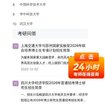
中国科学技术大学
8
华中科技大学
9
武汉大学
10
考研问答
上海交通大学与苏州国家实验室2026年联
问
合培养博士生专项计划招生简章
为服务国家重大战略需求，依托高水平科研平台培
养高层次创新人才，经上级部门批准，苏州实验室
（全称“苏州国家实验室”）与上海交通大学将于
2025-12-02
2026年继续合作开展博士研究生联合培养工作。
该项目旨在选拔优秀学子，在材料及相关前沿交叉
四川大学经济学院2026年普通招考博士研
问
学科领域进行深度培养。相关招生政策及安排说明
究生招生简章
如下。一、培养定位本项目致力于面向国家战略发
一、招生计划根据四川大学相关文件要求，经济学
展方向，培育具备科学家素养、创新精神与科研能
院现公布2026年博士研究生普通招考招生简章。
力，系统掌握学科前沿知识，能胜任高水平科学研