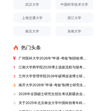
对论文展开评议，在肯定论文质量的同时，也提出
间登录国家推荐免试服务系统完成志愿填报。硕博
关证明材料的PDF版本，相关审核人员将通过系统
究生规模增长达211%。在招生宣传方面，学校构
间、考试科目、考场分布及相关要求，以《关于做
武汉大学
中国科学技术大学
改，须在报名截止前重新填报。三、选拔与录取1.
了若干修改建议，并就如何进一步聚焦关键科学问
连读与申请-考核制考生需登录上海交通大学研招
进行线上审核。（一）学术论文登记细则学术论文
建了“网络宣传+AI智能咨询+现场答疑”三位一体的
好2025-2026学年第1学期自主选择专业选拔考核
资格审查学院将依据网上报名信息及寄达的申请材
题、加强理论阐释深度等方面给予了指导。三、答
网报名系统，选择“国家实验室联培专项”，并选定
包含期刊论文与会议论文两类，研究生需在系
招生宣传平台，持续推进招生模式改革。2024年
准备工作的通知》（海大本[2025]17号）文件中
料进行资格审查，核实考生报考资格、材料完整性
上海交通大学
浙江大学
辩结果与培养意义（一）答辩结果经答辩委员会充
名录内交大导师。（三）报名时间节点本科直博生
统“论文发表信息维护”板块完成信息填报。该板块
起全面推行“申请-考核”制博士招生，2025年进一
的明确规定为准，考生可随时关注学校教务处发布
及缴费情况。审查结果预计于2025年12月下旬在
分讨论、集体评议及无记名投票，一致认为文枚的
报名以学校通知为准；硕博连读与申请-考核制设
中标注为红色的字段为必填项，填报时须确保信息
步拓展“直博”“硕博连读”等多元招生渠道。在学科
的官方信息。（二）学院自主复试安排复试是衡量
学院网站公布。2.材料评议学院将组织专家组对通
博士学位论文研究思路清晰、内容充实、调研扎
两批报名，第一批截止时间为2025年12月15日，
南京大学
东南大学
真实准确、完整规范，若出现空项或错填情况，将
专业调整方面，学校实施存量专业优化行动，压缩
考生综合能力与专业适配度的关键环节，我院将从
过资格审查的考生材料进行评议并打分，满分为
实、写作规范、结论可靠，且已完成足量研究工
第二批为2026年3月15日至4月20日，具体时间以
直接导致审核不通过。论文统计遵循以下原则：对
或撤销生源不足专业，将非全日制招生计划向需求
考核方式、时间、地点等多方面做好细致安排，确
100分。评议结果预计于2026年1月中上旬公布。
作，符合博士学位授予要求，同意通过博士学位论
报考学院通知为准。（四）材料提交申请人须按学
于SCI、EI、ISTP、CSCD、CSSCI、A刊、B刊等
旺盛的学科倾斜；同时加快推进急需学科专业建
保考核结果客观准确。1. 复试考核构成复试成绩由
学院将根据材料评议成绩及招生计划，确定进入复
热门头条
文答辩。文枚由张连刚教授指导完成学业，其答辩
校及报考学院要求，如实提交全部申请材料并完成
高水平论文，仅统计以桂林理工大学为第一署名单
设，陆续开展“生物与医药”“低空技术与工程”等新
笔试与面试两部分组成，具体占比为：笔试成绩占
试的考生名单。同等学力报考者须参加学校统一组
通过标志着西南林业大学农林经济管理专业诞生首
线上报名程序。六、考核与录取考核工作由上海交
位，且研究生为第一作者，或导师为第一作者、研
兴专业招生。学校还深化科教融合，单列专项招生
复试总成绩的40%，面试成绩占复试总成绩的
广州医科大学2026年“申请-考核”制招收博士研究生报考公告
织的政治理论考试，具体时间地点另行通知，成绩
位博士毕业生。待学校学位评定委员会审议通过
通大学相关学院与苏州实验室联合组织，具体考核
究生为第二作者的论文；在Nature、Science、
计划，与中国科学院昆明植物研究所、西双版纳热
60%。（1）笔试：以英语能力测试为核心，重点
合格线为60分。非同等学力考生无需参加。3.复
后，她也将成为云南省该专业首位获得博士学位的
形式、内容及流程以学院后续公布的方案为准。录
江南大学商学院2026博士选拔流程与报考条件汇总
1
Cell三大顶刊及其子刊发表的论文，不受作者排名
带植物园等科研机构开展联合培养，探索跨学科、
考查考生的英语阅读理解、书面写作及英汉互译能
试安排复试环节将对考生的思想品德、专业素养、
研究生。（二）学科建设意义此次博士论文答辩的
取时将对考生进行全面考察，学术能力与思想品德
限制，只要署名单位包含桂林理工大学均纳入统计
跨机构的研究生培养新机制。（一）推进招生制度
力，全面评估其英语综合应用水平。（2）面试：
兰州大学管理学院2026年硕博连读博士研究生招生“申请-考核”实施方案
2
外语能力、创新意识及综合素质进行全面考察。复
顺利完成，是学院在农林经济管理博士研究生培养
并重，报名及考核期间有违规或学术不端行为者将
范围。其中，被SCI、EI、ISTP收录的论文，需额
改革与生源质量提升学校建立多元化招生宣传与咨
采用综合面试形式，考核内容涵盖中英文自我介
试分为笔试与面试两部分：笔试科目为“经济学综
方面取得的重要进展，反映了该学位点建设已初见
按有关规定处理。七、其他事项（一）入学时间预
南开大学2026年“申请-考核”制博士研究生招生录取工作实施细则
3
外提供检索证明，论文全文与检索证明须合并为单
询平台，提升生源质量。推行“申请-考核”制博士
绍、综合素养评估（包括逻辑思维、沟通表达、应
合”，适用于理论经济学与应用经济学各专业，形
成效。这一成果不仅体现了学科建设的新突破，也
计为2026年春季或秋季学期。（二）费用与奖助
个PDF文件上传。不同类型论文需提交的附件材料
招生，并拓展直博与硕博连读渠道，增强招生方式
变能力等）以及专业认知程度（包括对目标专业的
2026年全国硕士研究生招生考试新疆农业大学报考点网上确认公告
4
式为闭卷，时长为3小时，满分100分。面试环节
为未来农林经济管理学科的持续发展、学术交流与
学费标准按上海交通大学相关规定执行；学生在读
如下：1. 被SCI、EI、ISTP、SSCI、A&HCI来源期
的灵活性与针对性。（二）优化学科专业布局通过
了解、学习规划等），全方位判断考生是否具备进
要求考生准备10—15分钟的PPT报告，内容应涵盖
合作注入了新的活力。
期间享受学校与实验室共同提供的奖助学金待遇。
关于2025年北京林业大学中国科协青年科技人才培育工程博士生推荐工作的通知
5
刊收录的论文：需按“检索证明（如有）+分区报告
撤销合并低效专业、加强社会急需学科建设，学校
入目标专业学习的潜力。2. 复试时间安排复试时
个人科研经历、研究成果及博士阶段研究设想等。
（三）住宿安排课程学习阶段由学校协调住宿；进
（如有）+论文全文（必备）”的顺序合并材料；2.
不断优化学科结构。面向国家战略和产业需求，加