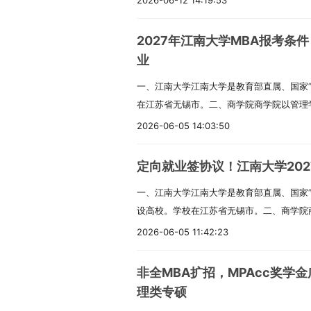
2026-06-12 14:19:53
预计15人，“少数民族高层次骨干人才计划
现代会计、审计、财务管理知识与技能的高
排。二、报考条件（一）基本条件1.中国公
时发挥学校工学为主的办学优势，在强化专
2027年江南大学MBA报考条
守法。3.身体健康。4.学业水平符合之一
在管理会计与会计智能化、财务与会计及内
业
人、自考、网络教育），入学前须取得本科
成系统知识体系，提升解决实际问题的能力。
一、江南大学江南大学是教育部直属、国家“2
的本科毕业证。（3）高职（专科）毕业满
项目毕业生就业率依然很高。2023届就业率1
在江苏省无锡市。二、商学院商学院以管理
（二）专业学位特殊要求1.法律（非法学）
业生去向包括企事业单位、银行、会计师事
理二级博士点；应用经济学、工商管理学、
学）：所学专业为法学（含第二学士学位）。
学、上海外国语大学、北京工商大学、华侨大
2026-06-05 14:03:50
以及MBA、MEM、金融、会计、国际商务
（MPA）、旅游管理（MTA）：本科毕业
目荣获央广网“年度卓越影响力MPAcc项目
会计学是国家级一流本科专业。MBA项目通过
业后有5年以上工作经验。EMBA报考条件
计、区块链等理工科优势相融合。借助学校
定向就业签协议！江南大学2027
锡医学院、物联网工程学院合作设立了MBA
按规定时间登录推免系统填报我校志愿。三、
会计理论教育跟资本市场实务紧密结合。课
一、江南大学江南大学是教育部直属、国家“2
理”方向。截至2025年6月，已累计录取26
年）。学费按年缴纳。全日制学术学位硕士：
验的企业高管做联合导师，开设各种讲座帮
设高校。学校在江苏省无锡市。二、商学院
三、非全日制工商管理硕士（MBA）专业（专
学费：工商管理（MBA）30000元/学年
外访学项目。3.有多家校外会计实践基地
有系统科学与管理二级学科博士点；应用经
培养目标MBA专业有七个研究方向：01生产
（MTA）14950元/学年。管理类专业非
2026-06-05 11:42:23
务所、凯捷咨询、金蝶等建立产学研合作，
个一级学科硕士点；以及MBA、MEM、金融
融与财务管理；04市场营销管理；05创业
方向34000元/学年，数智化运营/高端制造业方
实务。4.立足上海，对接上海国际经济、金
专业硕士点。学院设有金融学、会计学、数
康行业管理复合型人才）；07科技创新管
元/学年；公共管理（MPA）26000元/学年；
心”建设，服务长三角一体化发展。四、研究方
非全MBA扩招，MPAcc奖学金
工商管理、金融学、会计学专业是国家级一流
企业管理人才）。总体培养目标：培养具有
四、奖助政策全日制研究生可享受：- 国家助
向。2.非全日制MPAcc：可在以下5个方
理类专硕
通过AMBA国际认证；2022年成为工程管
德，合理知识技能结构，富有创新精神、善
一等8000元（20%）、二等5000元（20%
（2）先进制造业投融资理论及应用（3）