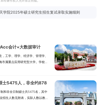
，未经著作权人允许禁止转载。
天学院2025年硕士研究生招生复试录取实施细则
PAcc会计+大数据审计
主，工学、理学、经济学、管理学、
海市属重点应用研究型大学。学校办
7年的德文医工学堂。学校立足上海，聚
造、人工智能、城市治理等领域，培
能力、创新精神、健康身心”兼备的卓
士5475人，非全约878
、经济学、理学、工学四大学科门
制和非全日制硕士共5475名，其中
年通过再认证，2025年通过EQUIS认证
各专业招生人数见附表，实际人数以教育
Acc依托多学科联动优势，面向先进
认为准。“退役大学生士兵”专项计划
德、国际视野、战略意识，系统掌握