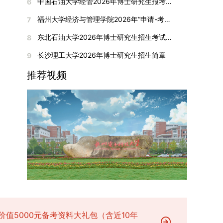
间初步定于2026年1月6日（星期二）下午，具体
中国石油大学经管2026年博士研究生报考通知
6
复试成绩按百分制计算，笔试与面试成绩各占
入实验室科研阶段后，由苏州实验室统筹安排住
在国内核心期刊发表的论文：需上传论文全文扫描
快布局新兴交叉学科，推动学科专业体系动态优
时段划分如下：（1）笔试时段：14:30—15:30，
50%，计算公式为：复试成绩 = (笔试成绩 + 面试
宿。（四）未尽事宜参照上海交通大学2026年博
福州大学经济与管理学院2026年“申请-考核”制招收攻读博士学位研究生相关要求
7
件；3. 已收到正式录用通知但尚未刊发的论文：
化。（三）深化科教融合与协同育人学校与高水平
时长60分钟；（2）面试时段：15:50—17:50，时
成绩) ÷ 2。复试成绩低于60分者不予录取。同等
士研究生招生章程及相关细则执行。相关推荐：上
需提交包含明确卷期号的录用通知原件及论文录用
科研机构共建联合培养平台，打破传统院系壁垒，
长120分钟。若因报名人数调整或其他特殊情况需
东北石油大学2026年博士研究生招生考试实施细则
8
学力考生复试期间须加试两门本专业硕士学位主干
海市复旦大学MBA 华东理工大学MBA 浙江省
稿。（二）科研奖励、专利及专著登记细则科研奖
促进科研资源与人才培养深度融合，提升研究生的
变更时间，学院将通过官方渠道提前通知所有考
课程，考试形式为笔试，具体科目见复试通知。4.
浙江工业大学MBA
长沙理工大学2026年博士研究生招生简章
9
励与专著（含软件著作权、学术专著）需已正式获
科研创新能力与实践能力。三、深化培养模式改
生。3. 复试地点安排本次复试的举办地点为海南
思想政治与品德考核复试期间将同步进行思想政治
得或出版，专利成果可包括处于申请中、已受理及
革，提升研究生教育质量西南林业大学将教育、科
大学观澜湖校区。考虑到最终报名人数可能影响考
推荐视频
素质和品德考核，重点考察考生的政治态度、道德
已授权三种状态。研究生需通过系统“科研成果信
技、人才协同发展的理念贯穿研究生培养全过程，
场设置，具体的笔试教室与面试房间将在报名结束
品质、诚信状况、遵纪守法表现等。拟录取名单确
息维护”菜单进行填报，每一项成果对应的所有证
着力提升人才自主培养质量。学校实行学术学位与
后，通过学院官网或班级通知等方式另行公布，请
定后，学院将向考生所在单位调取人事档案及现实
明材料均需整合为单个PDF文件上传。各类成果附
专业学位研究生分类培养，优化前者课程体系的理
考生密切关注。4. 综合成绩核算与录取规则考生
表现材料进行复核。考核不合格者不予录取。四、
件材料要求如下：1. 科研奖励及竞赛获奖：仅限省
论深度，强化后者课程的应用性与实践性。在产教
的最终综合成绩采用“初试+复试”加权计算方式，
录取办法1.考生总成绩由材料评议成绩和复试成绩
部级及以上级别奖励，需上传包含获奖者姓名的荣
融合方面，学校出台《科技小院管理办法》《研究
其中学校统一初试成绩占比50%，学院复试总成绩
加权得出，具体计算公式为：总成绩 = 材料评议
誉证书或奖状彩色扫描件；2. 学术专著：需上传
生联合培养基地建设管理办法》等文件，明确产学
占比50%。综合成绩核算完成后，将按分数从高到
成绩 × 50% + 复试成绩 × 50%。2.录取工作坚
封面、编者信息页、目录及封底的完整扫描件；3.
研一体化培养定位。目前已建成8个省级科技小
低进行排序，需要特别注意的是，初试成绩未达到
持“全面衡量、择优录取、保证质量、宁缺毋滥”原
国家授权专利：包括发明专利、实用新型专利、外
院，其中2个获省级专项资金支持。专业学位案例
及格线的考生，将不纳入排名范围。录取工作将严
则，根据招生计划、考生总成绩、思想政治表现及
观设计专利，需上传专利受理通知书及授权证书的
库建设成效显著，1个项目入选教育部主题案例
格按照学院自主选择专业的计划名额，从排名靠前
身心健康状况等因素确定拟录取名单。3.拟录取考
彩色扫描件。（三）学科竞赛登记细则仅统计研究
库，“十四五”以来获批省级案例库项目70余项、省
的考生中依次录取。若出现综合成绩相同的情况，
生须在规定时间内提交符合要求的体检报告（二级
生作为竞赛团队负责人，参与学科竞赛（文艺、体
级优质课程近50门。2025年，学校专项投入60余
将按以下顺序进行成绩比对，确定最终录取名次：
甲等及以上医院或四川大学校医院出具），体检标
育类竞赛除外）并获得省部级三等奖及以上奖励的
万元设立研究生科研创新基金，支持学生开展前沿
价值5000元备考资料大礼包（含近10年
第一步比对初试科目中“高等数学B”的成绩，成绩
准按教育部及学校相关规定执行。4.拟录取名单经
成果，研究生需在系统“学科竞赛信息维护”菜单完