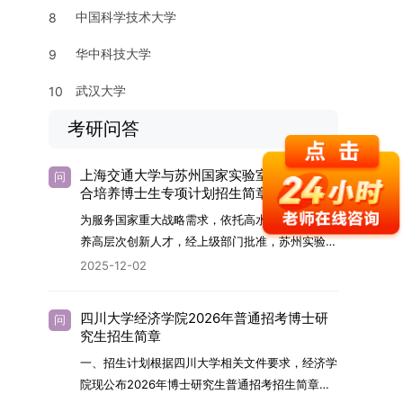
中国科学技术大学
8
华中科技大学
9
武汉大学
10
考研问答
上海交通大学与苏州国家实验室2026年联
问
合培养博士生专项计划招生简章
为服务国家重大战略需求，依托高水平科研平台培
养高层次创新人才，经上级部门批准，苏州实验室
（全称“苏州国家实验室”）与上海交通大学将于
2025-12-02
2026年继续合作开展博士研究生联合培养工作。
该项目旨在选拔优秀学子，在材料及相关前沿交叉
四川大学经济学院2026年普通招考博士研
问
学科领域进行深度培养。相关招生政策及安排说明
究生招生简章
如下。一、培养定位本项目致力于面向国家战略发
一、招生计划根据四川大学相关文件要求，经济学
展方向，培育具备科学家素养、创新精神与科研能
院现公布2026年博士研究生普通招考招生简章。
力，系统掌握学科前沿知识，能胜任高水平科学研