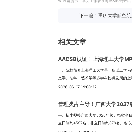
© 温馨提示：本文由作者在海豚MBA创作
下一篇：重庆大学航空航
相关文章
AACSB认证！上海理工大学M
一、院校简介上海理工大学是一所以工学为
文学、法学、艺术学等多学科协调发展的上
学文脉可追溯到1906年的沪江大学和190
2026-06-17 14:00:32
焦医疗器械、能源动力、光电仪器、先进制
养“家国情怀、国际视野、科学思维、工程
管理类占主导！广西大学2027硕
越工程创新人才。管理学院学科涉及管理学
一、招生规模广西大学2026年预计招收全日
类。2018年通过AACSB国际认证，2023
全日制约4597名，非全日制约878名。
资质预评估。二、项目概况上海理工大学MP
部正式下达为准。推免生人数以最后系统确
制造业和现代服务业，培养具备良好职业道