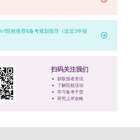
研究。学校还设立“香樟学术讲坛”，拓展学生学术
高者优先；若该科目成绩仍相同，则比对复试
网上公示，并完成体检、政审、调档等程序后，学
成填报。填报信息需与获奖证书内容完全一致，重
视野。通过系列改革，研究生科研创新与学科竞赛
中“英语”科目的成绩，以成绩高者为优先录取对
院将向合格考生寄发录取通知书。
点包含参赛年份、竞赛全称、竞赛类别（从系统预
成果丰硕：2024年，研究生以第一作者发表的三
象。5. 复试应试要求为保障复试工作的严肃性与
设列表中选择，具体分类可参考相关说明，无对应
检索论文占比达91.55%；在“中国研究生创新实践
规范性，考生在参加笔试和面试时，必须携带本人
选项时选择“其他”，并在竞赛名称中详细标注）、
1v1院校推荐&备考规划指导（送近3年报
大赛”等赛事中，获国家级奖项30余项、省级奖项
身份证及学生证原件，以便工作人员进行身份核
获奖等级等核心信息。获奖级别分为国际级、国家
200余项。（一）推进分类培养与课程体系建设学
验。未按要求携带有效证件的考生，将无法进入考
级、省部级三类，获奖等级分为特等奖、一等奖、
校根据学术学位与专业学位不同定位，构建差异化
场参与考核，由此产生的后果由考生自行承担。6.
二等奖。若获奖证书注明指导教师信息，需完整填
的课程与培养体系，强化学术型人才的理论素养和
其他说明与咨询渠道本方案中未明确提及的相关事
写指导教师姓名、排名及具体分工；同一竞赛同一
专业型人才的实践能力。（二）加强产教融合与平
宜，均以海南大学教务处发布的自主选择专业相关
奖项有多名研究生共同参与的，由其中1名研究生
台建设通过科技小院、联合培养基地等载体，推动
扫码关注我们
文件及后续通知为准。考生若在报名及备考过程中
负责统一登记，同时按证书上的姓名顺序填写所有
校企、校所协同育人，提升研究生解决实际问题的
有疑问，可联系学院选拔工作领导小组秘书咨询，
获取报者资讯
参赛成员及排名，其他成员无需重复填报，系统将
能力。案例库与优质课程建设为高质量教学提供支
确保及时获取准确信息。
了解院校活动
自动关联显示相关信息；团队中包含非本校研究生
撑。（三）支持科研创新与学术交流学校设立专项
学习备考干货
的，需在备注栏明确说明。附件材料需上传获奖证
科研基金，举办高水平学术讲座，鼓励研究生参与
研究上岸攻略
书的彩色扫描件。（四）学术交流活动登记细则研
创新实践。近年来，研究生在论文发表与学科竞赛
究生参与的国内外学术交流活动，包括参加学术会
方面取得一系列突破，体现了培养质量的显著提
议听会、本人在会议上作报告及参与科考活动等，
升。
均需在系统“学术活动信息维护”菜单进行登记。附
件材料需将活动证明相关文件（含会议通知、活动