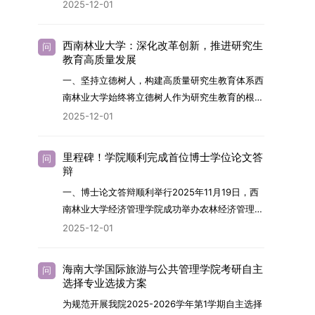
2026年，学院博士研究生招生全面实行“申请-考
2025-12-01
究与技术开发工作的未来领军人才。二、招生安排
核”机制。本年度计划招收博士研究生27名，具体
（一）招生学科范围涵盖材料科学与工程
导师招生计划详见学院官网发布的《四川大学经济
（0805）、化学（0703）、电子科学与技术
西南林业大学：深化改革创新，推进研究生
问
学院2026年博士生招生专业目录》。实际录取人
教育高质量发展
（0809）、材料与化工（0856）、机械
数将根据国家最终下达的招生计划及考生报名情况
（0855）、电子信息（0854）等相关专业。
一、坚持立德树人，构建高质量研究生教育体系西
进行适当调整。除国家专项计划外，我院招收定向
（二）招生名额2026年度具体招生规模以国家最
南林业大学始终将立德树人作为研究生教育的根本
就业考生的比例原则上不超过总计划的5%。全日
终下达计划为准，首批拟招收联合培养博士生16
任务，积极响应“教育强国，研究生教育何为”的时
2025-12-01
制定向就业考生在基本修业年限内须全脱产在校学
名。具体招生院系及导师信息请见相关名录。
代命题。学校全面贯彻党的教育方针，以高质量党
习。二、报考流程（一）报名资格1.申请人应拥护
（三）选拔途径共设置三种选拔方式，包括本科直
建引领研究生思想政治教育，修订并印发了《研究
中国共产党的领导，品德良好，遵纪守法，身心健
里程碑！学院顺利完成首位博士学位论文答
问
博、硕博连读与申请-考核制，将根据考生综合素
生导师立德树人职责实施细则（2025年修
辩
康，并满足《四川大学2026年博士研究生招生章
质择优录取。（四）培养类别全部为全日制非定向
订）》，推动导师发挥示范作用，引导学生树立德
程》中列出的各项基本条件。2.具备较强的科研能
一、博士论文答辩顺利举行2025年11月19日，西
就业博士研究生。三、培养模式与学位管理（一）
才兼备、科技报国的远大志向，增强社会责任感和
力，并展现出良好的科研发展潜力。3.提交两份由
南林业大学经济管理学院成功举办农林经济管理专
学籍管理联合培养学生学籍隶属于上海交通大学，
人文关怀，促进个人成长与国家战略需求深度融
正高级职称专家亲笔书写的推荐信，专业领域需与
业首届博士研究生学位论文答辩会。答辩地点设于
基本修业年限按该校研究生学籍管理办法执行。
2025-12-01
合。同时，学校制定《关于进一步加强研究生教育
报考专业相关，其中一份必须由报考导师出具。4.
学院303会议室，博士生文枚就其博士学位论文进
（二）培养阶段划分培养过程分为两个主要阶段：
管理工作的实施意见》，强化学风建设，深化科研
以同等学力身份报考者，其科研成果须同时符合以
行了汇报与答辩。答辩委员会由多位知名专家组
第一阶段于上海交通大学完成课程学习；第二阶段
诚信与学术道德教育，弘扬科学精神。学校坚
海南大学国际旅游与公共管理学院考研自主
问
下两项要求：①以第一作者身份在报考学科领域
成。北京林业大学陈建成教授担任主席，委员包括
进入苏州实验室，依托其重大科研任务开展课题研
选择专业选拔方案
持“五育并举”育人理念，通过德育铸魂、智育启
内发表期刊文章，其中至少1篇为A级、1篇为B级
云南财经大学熊德平教授、杨增雄教授、李亚波教
究与学位论文工作。（三）学历学位授予学生在规
智、体育强身、美育润心、劳育践行，全面培养能
为规范开展我院2025-2026学年第1学期自主选择
（期刊等级依据《四川大学哲学社会科学期刊与应
授，以及昆明理工大学冯朝睿教授。文枚的博士论
定年限内达到上海交通大学毕业及学位授予要求