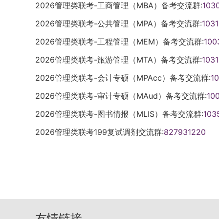
社，高鸿业著。适合对国际贸易、跨国经营
报考。（4）有硕士或博士学历。（二）报
辩，经学位评定委员会审议通过，授予会计
5. 如实填写奖惩情况，弄虚作假严肃处理。
2026管理类联考-工商管理（MBA）备考交流群:
主确定复试线（含专项计划）。5.第一志愿
103
录取的，可获得菁英之星奖学金1万元。七
教材，复试要过一遍西方经济学。三、1253
1. 法律（非法学）：所学专业为非法学。2
费：4万元/生·学年，3年共计12万元，按
7. 报名期间学历（学籍）网上校验，未通过
八、调剂通过研招网调剂服务系统了解调剂
（二）有国家承认的本科毕业证（三）已获
2026管理类联考-公共管理（MPA）备考交流群:
103
定参考书目，直接考管理类联考。复试科目
第二学士学位）。3. 工商管理、公共管理、
校信息公开网为准（2027届学费请参考新
择学习方式和就业方式，确定后不能改。（
划、初复试成绩、思想政治表现、身心健康
八、报考相关代码招生单位：3110252
务会计学》（第14版），中国人民大学出
业3年以上工作经验；或高职/本科结业后5
2026管理类联考-工程管理（MEM）备考交流群:
数：10人（具体请参考新发的通知）。（
100
认，逾期不补。确认后信息不能改，填错后
复试线且复试≥60分的优先录取。非定向
制选“非定向就业”，非全日制选“定向就业”
（第10版），中国人民大学出版社，王化成
理只招定向就业。4. 金融（MF）：应届
者授课、知名企业家配课、校内外导师协同
电子证件照（真实，不得PS）。五、初试1.
其他1.全日制研究生安排住宿，非全日制不
日制选“管理学院专业学位教育中心”报考专业
2026管理类联考-旅游管理（MTA）备考交流群:
103
版），中国人民大学出版社，孙茂竹等主编
博学位。5. 工程管理（代码125601）：
享、移动课堂、智能实践平台、国际交流。
年通知为准）登录研招网下载打印，A4白纸
不办辅导班。3.招生信息通过研究生院网页
制、非全日制九、学历学位毕业后颁发上海
2026管理类联考-会计专硕（MPAcc）备考交流群:
议初试结束后尽早开始复习这三本书。四、12
1
日制/非全日制）：已获硕博学位并有2年
提升实务技能。延伸价值：学术讲座、创新
2025年12月20日（上午8:30-11:30，下午
专业招生，具体见研究生院网站。相关推荐：
硕士学位证书（双证）。相关推荐：上海交通大学
全日制专业，初试考管理类联考，无指定参
位后有3年以上工作经验。（2）通用中文班
报名报名包括网上报名和网上确认。所有考
当年通知为准。）3. 初试科目：12月20
南方科技大学MBA
2026管理类联考-审计专硕（MAud）备考交流群:
大学MPAcc
10
目是《现代项目管理概论》，机械工业出版
以上工作经验；或高职/本科结业后5年以上
采集图像、提交补充材料、缴费，逾期不补
（二）。每科3小时，笔试。六、复试在国
2026管理类联考-图书情报（MLIS）备考交流群:
103
试重点看项目管理的基础理论和方法。五、12
年不招收单独考试研究生。（四）国际卓越
考生：应届生选就读学校所在地报考点；其
法和程序于复试前在研究生招生网、商学院官
位），初试考管理类联考。复试科目为工业
（五）卓越工程师学院全日制专业工程硕博
（一）网上报名1. 网上报名时间：2025年10月
2026管理类联考199复试调剂交流群:
布。复试时审核资格，不符合的不予复试。
827931220
（第3版），机械工业出版社，易树平、郭
方向和非全日制接收统考。学生依托专业学
预报名时间：10月10日至13日，每天9:00-
取。复试包括笔试和综合面试。同等学力考
学，复试复习注重基础工业工程的知识点。六、
报名报名包括网上报名和网上确认，逾期不
准。）2. 登录研招网报名并缴费。每位考
试）。七、录取我校自行组织录取。商学院
学位），初试考管理类联考。复试科目为物
点；其他考生选工作或户籍所在地报考点。（
3. 只能填报一个专业。4. 如实填写学习情
名单，经教育部审批后发录取通知书。本专
学》，高等教育出版社，叶怀珍。适合对供
2025年10月16日至27日，每天9:00-22
弄虚作假严肃处理。6. 国（境）外学历凭留
须签协议。录取后不得变更就业方式。新生
复习以物流学基础知识为主。相关推荐：山西大
9:00-22:00。（注意：这是2026届时间
籍）网上校验，未通过的在网上确认前完成核
取消资格。八、违规处理考试违规按《国家
国研究生招生信息网”报名，每位考生只能保
式，确定后不能改。（二）网上确认在规定
在职考生通知单位，构成犯罪的追刑责。弄
友情链接
能填报一个专业。4. 如实填写学习情况和真
信息不能改，填错后果自负。上传本人近期