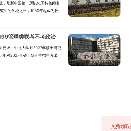
院，是新中国第一所以化工特色闻名
证；2025年MBA项目通过AMBA国
. 拥护党的领导，品德良好，遵纪守
会奖助学金五、报名报名分网上报名和
控制与审计前沿理论应用五、课程体系
究生的学校之一，1960年起成为教育
证。依托长三角区位优势，会计硕士
检工作指导意见》执行。4. 工作经验
：2025年10月10日至13日，每天
不少于20学分。1.公共课程：新时
1工程”重点建设，2000年建立研究生
—案例—实践”一体化培养模式。学院
结业后有5年以上；或硕博毕业有2年
6日至27日（2027届以当年通知为准），
义与社会科学方法论、研究生专业英
，化学、材料科学与工程、化学工程与技
会人才等高水平师资，已聘20多名校
江南大学上课（一般为周末）。证书
每人保留一条有效信息。逾期不补。3.只
论与实务、高级财务会计理论与实务、
拟招收全日制硕士3700余名（含推
际证书快速通道。三、非全日制会计硕
，授予工商管理硕士学位证书和研究
虚作假严肃处理。5.学历（学籍）网
：商业伦理与会计职业道德、案例研究
，199管理类联考不考政治
2026年3月左右下达招生规模，专
（一）招生信息研究方向有三个：01大
共计17.5万元，按学年分期交（不含教
民族照顾政策的须如实填写。7.报
内部控制、企业税务筹划与涉税风险
要求，中北大学对2027年硕士研究
试前我校会根据教育部下达规模、已
计实践；03企业风险治理与内部控
027届学费请参考新发的通知）。学
役信息。8.现役军人按规定报考。
量分析方法与统计软件应用、公司财
现对2027年硕士研究生招生考试自
业实际招生人数。二、招生类型我校
济学、会计学理论基础和智能财务大
请参考新发的通知）。（三）专业特色与
时填报为准。广西大学拟招生门类：经济
电子商务与网络支付、智能化财务共
的总结。请各位考生按照调整后的考
分全日制和非全日制；就业方式分定
开阔、富有创新和进取精神，能从事
：案例分享、移动课堂、国际交流；
学4人，管理学4人。10.因信息错误或
制度、税收法律制度等。4.实践课
00 工商管理学专业，初试科目为817
方式均为定向就业，网报时报考类别
、应用型国际化会计专门人才。报考
专业管理：严格教务、敬业团队；优
二）网上确认在规定时间内网上确
发、产教融合基地及企业参访、海外
思主义理论研究和建设工程重点教
不转入学校，不享受全日制奖助体系，
德良好，遵纪守法。3. 身体健康，按
学术讲座、创新论坛、校友资源等。
果自负。六、初试（一）准考证：考
生信息1.学制与学费全日制：学制2
术经济学，参考书目是《技术经济
不安排住宿，毕业时不纳入就业计
。4. 学业水平符合下列之一：（1）
有考生都要参加，签诚信承诺书，按
为准），A4白纸，正反不得涂写。
制：学制2年。2.培养方式全日制：周
尔著。建议想报考这个专业的同学提
究生招生考试的人员，须符合：1.
络教育），录取当年入学前须取得本
。报考我校非全日制MBA的考生应选
日（2027届以当年通知为准）。（三）
。3.计划招生人数2026年MPAcc
的核心内容。二、025400 国际商
德良好。3. 身体健康。4. 学业水平
）有国家承认的本科毕业证。（3）高
 网上报名时间：2025年10月16日
能力，下午外国语；12月21日上午业
4.奖助学金政策全日制有国家奖学金、
务专业基础，参考书目是《国际商务》
普通、成人、自考、网络教育），入学
力报考。（4）已获硕士、博士学历或
月10日至13日，每天9:00-22:00。
格审查考生材料，不符合的不予复
助津贴等。非全日制有菁英之星奖学
·希尔、托马斯·霍特著。复试科目为国
3）高职（专科）毕业满4年或本科结
。学习方式和上课地点：非全日制，
招网报名并缴费。每位考生只能保留一条
27届以当年通知为准）。2.复试地点：各
/住宿补贴、证途奖学金、综合奖学金
》（第八版），中国人民大学出版
主干课程（有成绩证明），按同等学力
：修满规定学分，完成论文并通过答
。4. 如实填写学习情况和真实材料。
免费领取
4.我校属二区，执行二区分数线。自
并一志愿报考我校MPAcc非全日制被