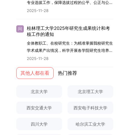
够担当民族复兴大任的高素质人才。（一）强化思
专业选拔工作，保障选拔过程的公平、公正与公
用成果分级方案》认定）；②作为主要完成人获
文选题为《加入合作社对茶农绿色生产行为的影响
的，将获发上海交通大学博士研究生毕业证书并授
想政治教育与导师队伍建设学校以党建引领为核
开，依据《海南大学普通本科学生自主选择专业管
得省部级二等奖及以上科研成果奖励（以证书为
2025-11-28
研究》，该研究立足于茶农生产经营实际，围
予博士学位。四、项目特色与支持条件（一）高水
心，将思想政治教育贯穿研究生培养全过程。通过
理办法》（海大党政办[2024]54号）及《关于做
准），其中一等奖要求排名前五，二等奖要求排名
绕“认知—采纳—转型—收益”这一主线，深入剖析
平科研平台学生可参与国家重大科研项目，接触材
修订导师立德树人职责实施细则，明确导师在研究
好2025-2026学年第1学期自主选择专业选拔考核
前三。（二）网上报名及缴费报名及缴费统一在网
合作社及其利益联结机制对茶农采纳绿色生产技术
料领域大科学装置与人工智能辅助研发平台，获得
桂林理工大学2025年研究生成果统计和考
问
生成长中的关键角色，推动形成以德为先、科研报
准备工作的通知》（海大本[2025]17号）两份核
上进行，时间为2025年11月27日上午9:00至
核工作的通知
行为的影响路径，不仅深化了合作社推动农业绿色
前沿科研训练条件。（二）优质导师资源由包括院
国的育人氛围。在加强学术规范和学风建设方面，
心文件精神，结合我院学科建设特点与教学管理实
2025年12月17日晚上10:00。考生须提前认真阅
转型的理论认识，也促进了农业经济学与生态学相
士在内的资深科研人员组成导师团队，提供高水平
全体教职工、在校研究生：为精准掌握我校研究生
学校持续开展学术诚信教育，营造风清气正的学术
际情况，特制定本实施方案。一、组建选拔工作专
读学校及学院发布的招生章程、简章及专业目录，
关研究的交叉融合，为促进茶农增收、服务双碳目
学术指导，并支持参与国际化学术交流。（三）优
学术成果产出情况，科学开展各学院研究生培养质
环境。（二）完善“五育并举”育人机制学校系统推
项领导小组为统筹推进自主选择专业选拔全流程工
按规定完成报名及缴费。逾期未完成视为自动放
标实现以及全面推进乡村振兴战略提供了有益参
厚奖助待遇提供具有竞争力的助研津贴与生活补
量评估工作，进一步推进研究生成果管理的规范
进德育、智育、体育、美育和劳育有机融合，构建
2025-11-28
作，确保各项环节有序落地，学院专门成立选拔工
弃。（三）申请材料提交符合报考条件的考生，需
考。二、答辩过程与主要内容（一）论文主要内容
助，保障学生潜心学业与研究。（四）畅通发展渠
化、制度化与信息化建设，现就2025年度研究生
全面发展的育人体系。通过课程教学、科研训练、
作领导小组。二、明确报名准入条件本次自主选择
下载并填写《博士入学申请材料自查表》，按要求
与框架文枚博士的论文聚焦茶农参与合作社这一现
道在培养过程中表现优异者，毕业后可优先获得苏
成果统计、审核及考核相关事宜通知如下：一、成
其他人都在看
热门推荐
社会实践等多种途径，提升研究生的综合素质，培
专业选拔的报名对象限定为2025级全日制普通本
整理申请材料，确保材料齐全、顺序正确。所有纸
实背景，系统梳理了“认知—采纳—转型—收益”的
州实验室的工作推荐机会。五、申请条件与报名流
果统计范畴及填报规范本次成果统计对象为我校全
养具有创新精神、实践能力和社会责任感的时代新
科在读学生，第二学士学位学生不在本次选拔范围
质申请材料及自查表须于2025年12月22日上午
作用链条，重点探讨了不同利益联结模式如何影响
程（一）基本申请条件不同选拔方式的申请者需满
体博士、硕士研究生，统计时限为2025年11月30
人。二、优化招生与学科结构，服务国家战略需求
内。同时需特别说明的是，在高考招生环节中，国
10:00前寄达经济学院研究生招生办公室。重要提
北京大学
北京理工大学
茶农的绿色生产决策，揭示了合作社在引导农业生
足相应规定：本科直博生须符合上海交通大学推荐
日前正式取得的各类学术成果。成果涵盖正式刊发
西南林业大学主动对接国家重大战略和区域发展需
家或学校已明确标注不得转专业的本科学生，不具
示：材料送达时间以签收时间为准，逾期不予受
产方式绿色转型中的内在机制。（二）答辩过程回
免试研究生相关要求。硕博连读与申请-考核制申
的学术论文、获得的科研奖励、已授权或在申的专
要，不断优化学科布局与招生机制，提升研究生教
备参与本次选拔考核的资格。三、确定选拔考核方
理；建议选择可靠快递方式邮寄；请严格对照材料
顾在答辩陈述环节，文枚就研究背景、分析框架、
请者应满足当年度上海交通大学博士研究生招生的
西安交通大学
西安电子科技大学
利、正式出版的专著、学科竞赛获奖证书及参与国
育服务经济社会发展的能力。目前，学校拥有4个
式本次自主选择专业选拔考核采用“初试+复试”的
清单顺序整理提交。材料不全、不符合要求或存在
核心内容以及创新之处进行了系统汇报。答辩委员
基本条件及各学院补充规定。（二）报名方式所有
内外学术交流活动的相关证明等。所有在校研究生
一级学科博士点、1个博士专业学位点，以及17个
两级考核模式，其中初试由学校教务处统一部署组
弄虚作假者，资格审查将不予通过。所有提交材料
会各位专家本着严谨求实的学术态度，从理论支
申请人须提前与意向导师沟通确认招生意向，并在
须登录桂林理工大学研究生教育综合管理信息系
一级学科硕士点和17个硕士专业学位点。“十四
四川大学
哈尔滨工业大学
织，复试环节则由我院自主负责实施，具体安排如
不予退还。考生须对报名信息的真实性和准确性负
撑、研究方法、数据论证以及逻辑结构等多个维度
达成一致后进行网上报名：本科直博生须按规定时
统，在指定功能模块完成成果信息录入，并上传相
五”期间，学校研究生规模实现显著增长，博士研
下：（一）学校统一初试安排初试的具体考试时
责，报名信息一经确认提交，不得修改。如确需修