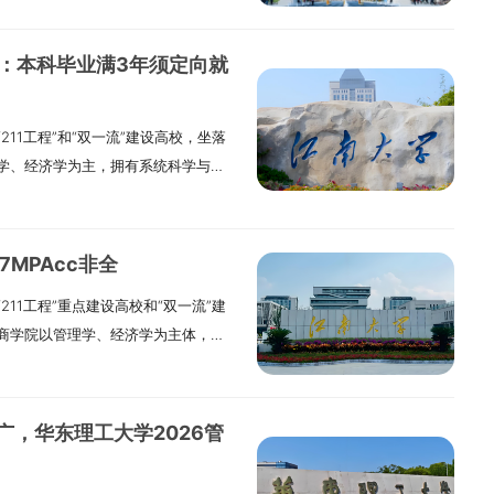
”预计28人，单列招生，在校内统筹安
层次、应用型、国际化会计人才。同
民。2.拥护党的领导，品德良好，遵纪
业课程学习的基础上，帮助学生重点
件：本科毕业满3年须定向就
：（1）应届本科毕业生（含普通、成
部控制与审计前沿理论应用等领域形
毕业证或留服认证。（2）有国家承认
近年就业形势虽然严峻，但MPAcc
11工程”和“双一流”建设高校，坐落
2年或本科结业生，按同等学力报考。
00%，2024届就业率也达96%。毕
学、经济学为主，拥有系统科学与管
：所学专业为非法学。2.法律（法
务所等，也有同学考上上海理工大
管理科学与工程3个一级学科硕士点；
3.工商管理（MBA）、公共管理
学等院校的博士。2024年12月，项
5个专业硕士点。工商管理、金融学、
后有3年以上工作经验；或高职/本科结
”。三、项目特色1.会计理论跟大数据审
AMBA国际认证。2024年起，与无
见工商管理学院简章。（三）推免生：
理工特色，培养综合型会计人才。2.
MPAcc非全
的“医疗卫生管理”和“科技创新管
学费标准学制一般为3年（MBA为2
堂案例丰富，聘请有丰富资本市场经
11工程”重点建设高校和“双一流”建
00名MBA研究生（含87名留学生）。
8000元/学年。管理类专业全日制
学生了解行业前沿，组织学生参加海
商学院以管理学、经济学为主体，拥
业代码125100）（一）研究方向和
；公共管理（MPA）、旅游管理
。跟立信会计师事务所、致同会计师事
济学、工商管理学和管理科学与工程3
运营管理；02人力资源管理；03金
全日制学费：工商管理（MBA）综合管理
开设企业参访活动，帮学生了解企业
、会计（MPAcc）和国际商务等5个
管理；06医疗卫生管理（培养医疗健
向59000元/学年，EMBA 84000
融、贸易、航运和科技创新“五个中
字经济、工商管理等多个本科专业。
理（培养服务长三角产业转型的科技型
会计（MPAcc）30000元/学年。
向1.全日制MPAcc：不区分研究方
广，华东理工大学2026管
本科专业建设点。2018年MBA项目
全球视野、本土经验，优秀职业道
学金：6000元/学年- 学业奖学金：
向中选1个：（1）管理会计与会计智能化
理硕士与国际项目管理（IPMP）合作培
于沟通合作的高素质工商管理人才。
）、三等3000元（40%）- 国家奖学
先进制造业财务会计与审计理论及应用