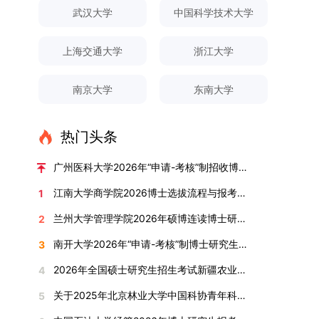
对论文展开评议，在肯定论文质量的同时，也提出
间登录国家推荐免试服务系统完成志愿填报。硕博
关证明材料的PDF版本，相关审核人员将通过系统
究生规模增长达211%。在招生宣传方面，学校构
间、考试科目、考场分布及相关要求，以《关于做
武汉大学
中国科学技术大学
改，须在报名截止前重新填报。三、选拔与录取1.
了若干修改建议，并就如何进一步聚焦关键科学问
连读与申请-考核制考生需登录上海交通大学研招
进行线上审核。（一）学术论文登记细则学术论文
建了“网络宣传+AI智能咨询+现场答疑”三位一体的
好2025-2026学年第1学期自主选择专业选拔考核
资格审查学院将依据网上报名信息及寄达的申请材
题、加强理论阐释深度等方面给予了指导。三、答
网报名系统，选择“国家实验室联培专项”，并选定
包含期刊论文与会议论文两类，研究生需在系
招生宣传平台，持续推进招生模式改革。2024年
准备工作的通知》（海大本[2025]17号）文件中
料进行资格审查，核实考生报考资格、材料完整性
上海交通大学
浙江大学
辩结果与培养意义（一）答辩结果经答辩委员会充
名录内交大导师。（三）报名时间节点本科直博生
统“论文发表信息维护”板块完成信息填报。该板块
起全面推行“申请-考核”制博士招生，2025年进一
的明确规定为准，考生可随时关注学校教务处发布
及缴费情况。审查结果预计于2025年12月下旬在
分讨论、集体评议及无记名投票，一致认为文枚的
报名以学校通知为准；硕博连读与申请-考核制设
中标注为红色的字段为必填项，填报时须确保信息
步拓展“直博”“硕博连读”等多元招生渠道。在学科
的官方信息。（二）学院自主复试安排复试是衡量
学院网站公布。2.材料评议学院将组织专家组对通
博士学位论文研究思路清晰、内容充实、调研扎
两批报名，第一批截止时间为2025年12月15日，
南京大学
东南大学
真实准确、完整规范，若出现空项或错填情况，将
专业调整方面，学校实施存量专业优化行动，压缩
考生综合能力与专业适配度的关键环节，我院将从
过资格审查的考生材料进行评议并打分，满分为
实、写作规范、结论可靠，且已完成足量研究工
第二批为2026年3月15日至4月20日，具体时间以
直接导致审核不通过。论文统计遵循以下原则：对
或撤销生源不足专业，将非全日制招生计划向需求
考核方式、时间、地点等多方面做好细致安排，确
100分。评议结果预计于2026年1月中上旬公布。
作，符合博士学位授予要求，同意通过博士学位论
报考学院通知为准。（四）材料提交申请人须按学
于SCI、EI、ISTP、CSCD、CSSCI、A刊、B刊等
旺盛的学科倾斜；同时加快推进急需学科专业建
保考核结果客观准确。1. 复试考核构成复试成绩由
学院将根据材料评议成绩及招生计划，确定进入复
热门头条
文答辩。文枚由张连刚教授指导完成学业，其答辩
校及报考学院要求，如实提交全部申请材料并完成
高水平论文，仅统计以桂林理工大学为第一署名单
设，陆续开展“生物与医药”“低空技术与工程”等新
笔试与面试两部分组成，具体占比为：笔试成绩占
试的考生名单。同等学力报考者须参加学校统一组
通过标志着西南林业大学农林经济管理专业诞生首
线上报名程序。六、考核与录取考核工作由上海交
位，且研究生为第一作者，或导师为第一作者、研
兴专业招生。学校还深化科教融合，单列专项招生
复试总成绩的40%，面试成绩占复试总成绩的
广州医科大学2026年“申请-考核”制招收博士研究生报考公告
织的政治理论考试，具体时间地点另行通知，成绩
位博士毕业生。待学校学位评定委员会审议通过
通大学相关学院与苏州实验室联合组织，具体考核
究生为第二作者的论文；在Nature、Science、
计划，与中国科学院昆明植物研究所、西双版纳热
60%。（1）笔试：以英语能力测试为核心，重点
合格线为60分。非同等学力考生无需参加。3.复
后，她也将成为云南省该专业首位获得博士学位的
形式、内容及流程以学院后续公布的方案为准。录
江南大学商学院2026博士选拔流程与报考条件汇总
1
Cell三大顶刊及其子刊发表的论文，不受作者排名
带植物园等科研机构开展联合培养，探索跨学科、
考查考生的英语阅读理解、书面写作及英汉互译能
试安排复试环节将对考生的思想品德、专业素养、
研究生。（二）学科建设意义此次博士论文答辩的
取时将对考生进行全面考察，学术能力与思想品德
限制，只要署名单位包含桂林理工大学均纳入统计
跨机构的研究生培养新机制。（一）推进招生制度
力，全面评估其英语综合应用水平。（2）面试：
兰州大学管理学院2026年硕博连读博士研究生招生“申请-考核”实施方案
2
外语能力、创新意识及综合素质进行全面考察。复
顺利完成，是学院在农林经济管理博士研究生培养
并重，报名及考核期间有违规或学术不端行为者将
范围。其中，被SCI、EI、ISTP收录的论文，需额
改革与生源质量提升学校建立多元化招生宣传与咨
采用综合面试形式，考核内容涵盖中英文自我介
试分为笔试与面试两部分：笔试科目为“经济学综
方面取得的重要进展，反映了该学位点建设已初见
按有关规定处理。七、其他事项（一）入学时间预
南开大学2026年“申请-考核”制博士研究生招生录取工作实施细则
3
外提供检索证明，论文全文与检索证明须合并为单
询平台，提升生源质量。推行“申请-考核”制博士
绍、综合素养评估（包括逻辑思维、沟通表达、应
合”，适用于理论经济学与应用经济学各专业，形
成效。这一成果不仅体现了学科建设的新突破，也
计为2026年春季或秋季学期。（二）费用与奖助
个PDF文件上传。不同类型论文需提交的附件材料
招生，并拓展直博与硕博连读渠道，增强招生方式
变能力等）以及专业认知程度（包括对目标专业的
2026年全国硕士研究生招生考试新疆农业大学报考点网上确认公告
4
式为闭卷，时长为3小时，满分100分。面试环节
为未来农林经济管理学科的持续发展、学术交流与
学费标准按上海交通大学相关规定执行；学生在读
如下：1. 被SCI、EI、ISTP、SSCI、A&HCI来源期
的灵活性与针对性。（二）优化学科专业布局通过
了解、学习规划等），全方位判断考生是否具备进
要求考生准备10—15分钟的PPT报告，内容应涵盖
合作注入了新的活力。
期间享受学校与实验室共同提供的奖助学金待遇。
关于2025年北京林业大学中国科协青年科技人才培育工程博士生推荐工作的通知
5
刊收录的论文：需按“检索证明（如有）+分区报告
撤销合并低效专业、加强社会急需学科建设，学校
入目标专业学习的潜力。2. 复试时间安排复试时
个人科研经历、研究成果及博士阶段研究设想等。
（三）住宿安排课程学习阶段由学校协调住宿；进
（如有）+论文全文（必备）”的顺序合并材料；2.
不断优化学科结构。面向国家战略和产业需求，加