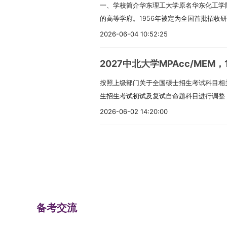
一、学校简介华东理工大学原名华东化工学
养单位；2024年通过BGA（金牌）国际再认
（二）招生信息报考条件：1. 中国公民。2
金：20000元- 助研、助教酬劳及其他社
（4）财务与会计前沿理论应用（5）内部
的高等学府。1956年被定为全国首批招收研
际再认证。商学院也在推进AACSB国际认
法。3. 身体健康，按《普通高等学校招生体
网上确认。（一）网上报名1.预报名（应届生）
研究生在学期间至少修满41学分，其中学位课
部直属全国重点大学，1996年进入国家“21
（MPAcc）项目注重产教融合，打造“课程
要求：本科毕业后有3年以上；或高职/本科
9:00-22:00。正式报名：2025年10月1
2026-06-04 10:52:25
代中国特色社会主义理论与实践、马克思主
院，2017年入选国家“双一流”建设高校
有教育部新世纪优秀人才、财政部高层次财
以上。学习方式和上课地点：非全日制，在
每天9:00-22:00。2.登录研招网报名，
语等。2.专业基础课程：高级财务管理理
术三个学科入选一流学科建设名单。2026年
外高级专家担任导师。项目还开设CIMA国
授予：修满规定学分，完成论文并通过答辩
能填报一个专业。4.如实填写奖惩情况，弄
高级管理会计理论与实务等。3.专业课程
2027中北大学MPAcc/MEM
免生），非全日制硕士600余名。教育部将于
士（MPAcc）专业（专业代码125300）
生毕业证书。学费：7万元/生·学年，2.5年
上校验，未通过的要及时认证。6.享受少数
方法论、高级审计理论与实务、公司治理与
按照上级部门关于全国硕士招生考试科目相关
业目录中各专业所列招生人数仅供参考。复
数据与智能财务决策；02业财融合与管理会
材及杂费）。具体以学校信息公开网为准（2
考“退役大学生士兵”专项的须填报入伍、退
管理、先进制造企业会计制度设计研究、数
生招生考试初试及复试自命题科目进行调整，
招收推免生人数、学科发展等情况调整各专
制。培养目标：培养具有扎实的管理学、经
制：2.5年。拟招生人数：138人（具体
9.“少数民族高层次骨干人才计划”以报名
务报告与经营分析、公司战略与风险管理、
命题科目进行公布，下面是关于管理类科目
硕士分学术学位和专业学位两种；学习方式
数据分析能力，品德优良、专业扎实、视野
2026-06-02 14:20:00
优势强大师资：校内外导师协同；多彩课堂
学1人，文学1人，理学6人，工学12人，农
享服务、数据挖掘与大数据审计、经济法律
试科目及参考书目做好报考准备。一、1202
向就业和非定向就业。非全日制硕士的就业
会计、财务、审计等相关领域工作的高层次
特色课程：核心课、选修课、素质课结合；
虚假导致不能考试或录取的，后果自负。（
程：专题讲座、会计硕士专业实践与案例开
现代管理学，参考书目是《管理学》（马克
须选“定向就业”。录取后人事关系与档案
条件：1. 中国公民。2. 拥护党的领导，品
良环境：生态校园、先进设施；延伸价值：
认，逾期不补。信息确认后不能改，填错后
游学、第二课堂活动等。六、上海理工大学招
材），高等教育出版社出版。复试科目为技
不参加上海市城镇居民基本医疗保险，学校
《普通高等学校招生体检工作指导意见》执行
四、报名报名包括网上报名和网上确认。所
前十天左右下载打印（2027届以当年通知
年，学费16.8万元全程，分两年交。非全日
学》，大连理工大学出版社，武春友、张米
划。三、报考条件（一）报名参加全国硕士研
应届本科毕业生（含普通、成人、自考、网
要求采集图像、提交材料、缴费，逾期不补
（二）初试时间：2025年12月20日、21
一到周五上课，提供宿舍。非全日制：周末上课
前复习管理学基础，复试重点关注技术经济学
是中国公民。2. 拥护党的领导，遵纪守法，品
科毕业证或留服认证，否则录取无效。（2
择工作或户籍所在地报考点。（一）网上报名1.
初试科目：12月20日上午政治或管理类综合
共招90人，全日制60人，非全日制30人。
务（专业学位），初试科目为434国际商
符合下列之一：（1）应届本科毕业生（含
职高专毕业满2年或本科结业生，按同等学
至27日，每天9:00-22:00；预报名时间：10
务课一，下午业务课二。七、复试复试前严
学业奖学金、校友奖学金、国家助学金、三
（第11版），中国人民大学出版社，查尔斯
前须取得毕业证。（2）有本科毕业证。（
学位。在校研究生报考须征得培养单位同意
（2027届以当年通知为准。）2. 登录研
试。1.复试时间：2026年3月或4月（20
备考交流
金、新生奖学金、校友奖学金、外地助学金
际商务基础理论，参考书目是《西方经济学
业生，须在所报考专业进修并通过8门以上
在江南大学上课（一般为周末）。证书授予
有效信息，逾期不补。3. 只能填报一个专业
招生学院。3.体检标准按教育部文件执行。
等。5.非全日制职业赋能工坊参加工坊活动