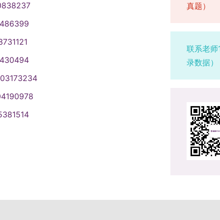
感兴趣的同学，初试重点看国际商务
考以下专业学位的人员，按下列规定：
硕士学位证书和研究生毕业证书。学
6. 国（境）外学历凭留服认证报考。
考生复试合格（≥60分）优先录取。
0838237
真题）
、报考学历条件（一）应届本科毕业生
00 会计（专业学位），初试没有指
. 法律（法学）：所学专业为法学（含
学年交（不含教材及杂费）。具体以学
的在网上确认前完成核验。8. 慎重选
办法和指标。九、录取根据招生计
硕士、博士学位（四）同等学力人员
1486399
为会计综合，参考书目有三本：《财
项目管理（代码125602）：本科毕
发的通知）。学制：3年。拟招生人
二）网上确认在规定时间内网上确
状况等择优录取。第一志愿考生达到
考试方式：全国统一考试报考类别：全日
版社，戴德明等主编；《财务管理学》
年以上；或硕博毕业2年以上。公共管
二）专业特色与优势强大师资：资深学
3731121
果自负。上传本人近期正面免冠彩色
就业考生须将人事档案调到我校。十、
报考院系：全日制选“管理学院”，非全
联系老师
等主编；《管理会计学》（第10
本科毕业生，或有本科毕业证，或已获硕
指导。多彩课堂：小班教学、案例分
 准考证：考前十天左右（2027届以当
统一安排。2.不提供往年专业课试题，
：125300（会计）学习方式：全日
1430494
录数据）
。会计专硕复试专业课范围较广，建
（1）华理－德国柏林工大双学位班（全
特色课程：学位课夯实基础、选修课
，正反不得涂写。2. 初试时间：
发布。4.退役士兵专项计划面向所有
理工大学硕士研究生毕业证书和会计
5602 项目管理（专业学位）是非
003173234
以上工作经验，或本科毕业并获学士学
论坛、案例大赛、校友资源等。四、
14:00-17:00）。（2027届考试时间以
中山大学MBA 华南理工大学MBA
MPAcc 复旦大学MPAcc 同济
考书。复试科目为项目管理，参考书
（全日制/非全日制）：本科毕业3年
生都要参加，签诚信承诺书，按要求
日上午管理类综合能力，下午英语
04190978
社，王长峰。适合在职人员报考，复
；或硕博毕业2年以上。（三）2026
。报考江南大学非全日制会计硕士的
家线基础上，我校自定复试线。复试办
5381514
5603 工业工程与管理（专业学
工程师学院只接收本校推免生。
他考生选工作或户籍所在地报考点。
网和MBA/MEM教育中心官网公
工程，参考书目是《基础工业工程》
专项只接收推免生；全日制集成电路
16日至27日，每天9:00-22:00；
所有拟录取考生须复试，不合格不录
伏主编。适合有工程或制造背景的同
院培养，学费和相应学院一致。四、
22:00。（2027届以当年通知为
生须加试两门本科主干课程（笔
125604 物流工程与管理（专业
补。应届生选就读学校所在地报考
生只能保留一条有效信息，逾期不补。
根据招生计划及复试要求确定拟录取
流管理，参考书目是《现代物流
一）网上报名要求1. 报名时间：
况和真实材料。5. 如实填写奖惩情况，
业只招收在职定向就业考生，录取前
应链、物流行业感兴趣的同学，复试
:00。预报名：10月10日至13日，每天
服认证报考。7. 报名期间学历（学
应按时报到，无故逾期两周不报到者
学MPAcc 太原理工大学MPAcc
，2027届以当年通知为准。）2. 登录“中
验。8. 慎重选择学习方式和就业方
教育考试违规处理办法》严肃处理。
留一条有效信息。逾期不能改。3. 只
时间内网上确认，逾期不补。确认后
虚作假者取消报考、录取、入学资格
实材料。5. 如实填写奖惩情况，弄虚
正面免冠彩色电子证件照（真实，不