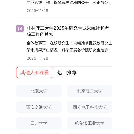
够担当民族复兴大任的高素质人才。（一）强化思
专业选拔工作，保障选拔过程的公平、公正与公
用成果分级方案》认定）；②作为主要完成人获
文选题为《加入合作社对茶农绿色生产行为的影响
的，将获发上海交通大学博士研究生毕业证书并授
想政治教育与导师队伍建设学校以党建引领为核
开，依据《海南大学普通本科学生自主选择专业管
得省部级二等奖及以上科研成果奖励（以证书为
2025-11-28
研究》，该研究立足于茶农生产经营实际，围
予博士学位。四、项目特色与支持条件（一）高水
心，将思想政治教育贯穿研究生培养全过程。通过
理办法》（海大党政办[2024]54号）及《关于做
准），其中一等奖要求排名前五，二等奖要求排名
绕“认知—采纳—转型—收益”这一主线，深入剖析
平科研平台学生可参与国家重大科研项目，接触材
修订导师立德树人职责实施细则，明确导师在研究
好2025-2026学年第1学期自主选择专业选拔考核
前三。（二）网上报名及缴费报名及缴费统一在网
合作社及其利益联结机制对茶农采纳绿色生产技术
料领域大科学装置与人工智能辅助研发平台，获得
桂林理工大学2025年研究生成果统计和考
问
生成长中的关键角色，推动形成以德为先、科研报
准备工作的通知》（海大本[2025]17号）两份核
上进行，时间为2025年11月27日上午9:00至
核工作的通知
行为的影响路径，不仅深化了合作社推动农业绿色
前沿科研训练条件。（二）优质导师资源由包括院
国的育人氛围。在加强学术规范和学风建设方面，
心文件精神，结合我院学科建设特点与教学管理实
2025年12月17日晚上10:00。考生须提前认真阅
转型的理论认识，也促进了农业经济学与生态学相
士在内的资深科研人员组成导师团队，提供高水平
全体教职工、在校研究生：为精准掌握我校研究生
学校持续开展学术诚信教育，营造风清气正的学术
际情况，特制定本实施方案。一、组建选拔工作专
读学校及学院发布的招生章程、简章及专业目录，
关研究的交叉融合，为促进茶农增收、服务双碳目
学术指导，并支持参与国际化学术交流。（三）优
学术成果产出情况，科学开展各学院研究生培养质
环境。（二）完善“五育并举”育人机制学校系统推
项领导小组为统筹推进自主选择专业选拔全流程工
按规定完成报名及缴费。逾期未完成视为自动放
标实现以及全面推进乡村振兴战略提供了有益参
厚奖助待遇提供具有竞争力的助研津贴与生活补
量评估工作，进一步推进研究生成果管理的规范
进德育、智育、体育、美育和劳育有机融合，构建
2025-11-28
作，确保各项环节有序落地，学院专门成立选拔工
弃。（三）申请材料提交符合报考条件的考生，需
考。二、答辩过程与主要内容（一）论文主要内容
助，保障学生潜心学业与研究。（四）畅通发展渠
化、制度化与信息化建设，现就2025年度研究生
全面发展的育人体系。通过课程教学、科研训练、
作领导小组。二、明确报名准入条件本次自主选择
下载并填写《博士入学申请材料自查表》，按要求
与框架文枚博士的论文聚焦茶农参与合作社这一现
道在培养过程中表现优异者，毕业后可优先获得苏
成果统计、审核及考核相关事宜通知如下：一、成
其他人都在看
热门推荐
社会实践等多种途径，提升研究生的综合素质，培
专业选拔的报名对象限定为2025级全日制普通本
整理申请材料，确保材料齐全、顺序正确。所有纸
实背景，系统梳理了“认知—采纳—转型—收益”的
州实验室的工作推荐机会。五、申请条件与报名流
果统计范畴及填报规范本次成果统计对象为我校全
养具有创新精神、实践能力和社会责任感的时代新
科在读学生，第二学士学位学生不在本次选拔范围
质申请材料及自查表须于2025年12月22日上午
作用链条，重点探讨了不同利益联结模式如何影响
程（一）基本申请条件不同选拔方式的申请者需满
体博士、硕士研究生，统计时限为2025年11月30
人。二、优化招生与学科结构，服务国家战略需求
内。同时需特别说明的是，在高考招生环节中，国
10:00前寄达经济学院研究生招生办公室。重要提
北京大学
北京理工大学
茶农的绿色生产决策，揭示了合作社在引导农业生
足相应规定：本科直博生须符合上海交通大学推荐
日前正式取得的各类学术成果。成果涵盖正式刊发
西南林业大学主动对接国家重大战略和区域发展需
家或学校已明确标注不得转专业的本科学生，不具
示：材料送达时间以签收时间为准，逾期不予受
产方式绿色转型中的内在机制。（二）答辩过程回
免试研究生相关要求。硕博连读与申请-考核制申
的学术论文、获得的科研奖励、已授权或在申的专
要，不断优化学科布局与招生机制，提升研究生教
备参与本次选拔考核的资格。三、确定选拔考核方
理；建议选择可靠快递方式邮寄；请严格对照材料
顾在答辩陈述环节，文枚就研究背景、分析框架、
请者应满足当年度上海交通大学博士研究生招生的
西安交通大学
西安电子科技大学
利、正式出版的专著、学科竞赛获奖证书及参与国
育服务经济社会发展的能力。目前，学校拥有4个
式本次自主选择专业选拔考核采用“初试+复试”的
清单顺序整理提交。材料不全、不符合要求或存在
核心内容以及创新之处进行了系统汇报。答辩委员
基本条件及各学院补充规定。（二）报名方式所有
内外学术交流活动的相关证明等。所有在校研究生
一级学科博士点、1个博士专业学位点，以及17个
两级考核模式，其中初试由学校教务处统一部署组
弄虚作假者，资格审查将不予通过。所有提交材料
会各位专家本着严谨求实的学术态度，从理论支
申请人须提前与意向导师沟通确认招生意向，并在
须登录桂林理工大学研究生教育综合管理信息系
一级学科硕士点和17个硕士专业学位点。“十四
四川大学
哈尔滨工业大学
织，复试环节则由我院自主负责实施，具体安排如
不予退还。考生须对报名信息的真实性和准确性负
撑、研究方法、数据论证以及逻辑结构等多个维度
达成一致后进行网上报名：本科直博生须按规定时
统，在指定功能模块完成成果信息录入，并上传相
五”期间，学校研究生规模实现显著增长，博士研
下：（一）学校统一初试安排初试的具体考试时
责，报名信息一经确认提交，不得修改。如确需修