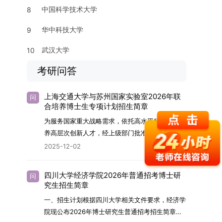
中国科学技术大学
8
华中科技大学
9
武汉大学
10
考研问答
上海交通大学与苏州国家实验室2026年联
问
合培养博士生专项计划招生简章
为服务国家重大战略需求，依托高水平科研平台培
养高层次创新人才，经上级部门批准，苏州实验室
（全称“苏州国家实验室”）与上海交通大学将于
2025-12-02
2026年继续合作开展博士研究生联合培养工作。
该项目旨在选拔优秀学子，在材料及相关前沿交叉
四川大学经济学院2026年普通招考博士研
问
学科领域进行深度培养。相关招生政策及安排说明
究生招生简章
如下。一、培养定位本项目致力于面向国家战略发
一、招生计划根据四川大学相关文件要求，经济学
展方向，培育具备科学家素养、创新精神与科研能
院现公布2026年博士研究生普通招考招生简章。
力，系统掌握学科前沿知识，能胜任高水平科学研