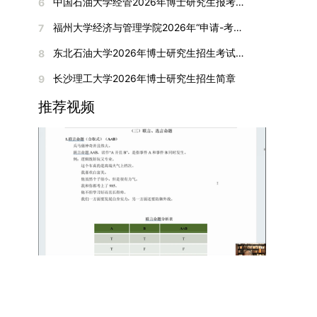
间初步定于2026年1月6日（星期二）下午，具体
中国石油大学经管2026年博士研究生报考通知
6
复试成绩按百分制计算，笔试与面试成绩各占
入实验室科研阶段后，由苏州实验室统筹安排住
在国内核心期刊发表的论文：需上传论文全文扫描
快布局新兴交叉学科，推动学科专业体系动态优
时段划分如下：（1）笔试时段：14:30—15:30，
50%，计算公式为：复试成绩 = (笔试成绩 + 面试
宿。（四）未尽事宜参照上海交通大学2026年博
福州大学经济与管理学院2026年“申请-考核”制招收攻读博士学位研究生相关要求
7
件；3. 已收到正式录用通知但尚未刊发的论文：
化。（三）深化科教融合与协同育人学校与高水平
时长60分钟；（2）面试时段：15:50—17:50，时
成绩) ÷ 2。复试成绩低于60分者不予录取。同等
士研究生招生章程及相关细则执行。相关推荐：上
需提交包含明确卷期号的录用通知原件及论文录用
科研机构共建联合培养平台，打破传统院系壁垒，
长120分钟。若因报名人数调整或其他特殊情况需
东北石油大学2026年博士研究生招生考试实施细则
8
学力考生复试期间须加试两门本专业硕士学位主干
海市复旦大学MBA 华东理工大学MBA 浙江省
稿。（二）科研奖励、专利及专著登记细则科研奖
促进科研资源与人才培养深度融合，提升研究生的
变更时间，学院将通过官方渠道提前通知所有考
课程，考试形式为笔试，具体科目见复试通知。4.
浙江工业大学MBA
长沙理工大学2026年博士研究生招生简章
9
励与专著（含软件著作权、学术专著）需已正式获
科研创新能力与实践能力。三、深化培养模式改
生。3. 复试地点安排本次复试的举办地点为海南
思想政治与品德考核复试期间将同步进行思想政治
得或出版，专利成果可包括处于申请中、已受理及
革，提升研究生教育质量西南林业大学将教育、科
大学观澜湖校区。考虑到最终报名人数可能影响考
推荐视频
素质和品德考核，重点考察考生的政治态度、道德
已授权三种状态。研究生需通过系统“科研成果信
技、人才协同发展的理念贯穿研究生培养全过程，
场设置，具体的笔试教室与面试房间将在报名结束
品质、诚信状况、遵纪守法表现等。拟录取名单确
息维护”菜单进行填报，每一项成果对应的所有证
着力提升人才自主培养质量。学校实行学术学位与
后，通过学院官网或班级通知等方式另行公布，请
定后，学院将向考生所在单位调取人事档案及现实
明材料均需整合为单个PDF文件上传。各类成果附
专业学位研究生分类培养，优化前者课程体系的理
考生密切关注。4. 综合成绩核算与录取规则考生
表现材料进行复核。考核不合格者不予录取。四、
件材料要求如下：1. 科研奖励及竞赛获奖：仅限省
论深度，强化后者课程的应用性与实践性。在产教
的最终综合成绩采用“初试+复试”加权计算方式，
录取办法1.考生总成绩由材料评议成绩和复试成绩
部级及以上级别奖励，需上传包含获奖者姓名的荣
融合方面，学校出台《科技小院管理办法》《研究
其中学校统一初试成绩占比50%，学院复试总成绩
加权得出，具体计算公式为：总成绩 = 材料评议
誉证书或奖状彩色扫描件；2. 学术专著：需上传
生联合培养基地建设管理办法》等文件，明确产学
占比50%。综合成绩核算完成后，将按分数从高到
成绩 × 50% + 复试成绩 × 50%。2.录取工作坚
封面、编者信息页、目录及封底的完整扫描件；3.
研一体化培养定位。目前已建成8个省级科技小
低进行排序，需要特别注意的是，初试成绩未达到
持“全面衡量、择优录取、保证质量、宁缺毋滥”原
国家授权专利：包括发明专利、实用新型专利、外
院，其中2个获省级专项资金支持。专业学位案例
及格线的考生，将不纳入排名范围。录取工作将严
则，根据招生计划、考生总成绩、思想政治表现及
观设计专利，需上传专利受理通知书及授权证书的
库建设成效显著，1个项目入选教育部主题案例
格按照学院自主选择专业的计划名额，从排名靠前
身心健康状况等因素确定拟录取名单。3.拟录取考
彩色扫描件。（三）学科竞赛登记细则仅统计研究
库，“十四五”以来获批省级案例库项目70余项、省
的考生中依次录取。若出现综合成绩相同的情况，
生须在规定时间内提交符合要求的体检报告（二级
生作为竞赛团队负责人，参与学科竞赛（文艺、体
级优质课程近50门。2025年，学校专项投入60余
将按以下顺序进行成绩比对，确定最终录取名次：
甲等及以上医院或四川大学校医院出具），体检标
育类竞赛除外）并获得省部级三等奖及以上奖励的
万元设立研究生科研创新基金，支持学生开展前沿
第一步比对初试科目中“高等数学B”的成绩，成绩
准按教育部及学校相关规定执行。4.拟录取名单经
成果，研究生需在系统“学科竞赛信息维护”菜单完