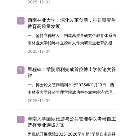
2026年，学院博士研究生招生全面实行“申请-考
2025-12-01
究与技术开发工作的未来领军人才。二、招生安排
核”机制。本年度计划招收博士研究生27名，具体
（一）招生学科范围涵盖材料科学与工程
导师招生计划详见学院官网发布的《四川大学经济
（0805）、化学（0703）、电子科学与技术
西南林业大学：深化改革创新，推进研究生
问
学院2026年博士生招生专业目录》。实际录取人
教育高质量发展
（0809）、材料与化工（0856）、机械
数将根据国家最终下达的招生计划及考生报名情况
（0855）、电子信息（0854）等相关专业。
一、坚持立德树人，构建高质量研究生教育体系西
进行适当调整。除国家专项计划外，我院招收定向
（二）招生名额2026年度具体招生规模以国家最
南林业大学始终将立德树人作为研究生教育的根本
就业考生的比例原则上不超过总计划的5%。全日
终下达计划为准，首批拟招收联合培养博士生16
任务，积极响应“教育强国，研究生教育何为”的时
2025-12-01
制定向就业考生在基本修业年限内须全脱产在校学
名。具体招生院系及导师信息请见相关名录。
代命题。学校全面贯彻党的教育方针，以高质量党
习。二、报考流程（一）报名资格1.申请人应拥护
（三）选拔途径共设置三种选拔方式，包括本科直
建引领研究生思想政治教育，修订并印发了《研究
中国共产党的领导，品德良好，遵纪守法，身心健
里程碑！学院顺利完成首位博士学位论文答
问
博、硕博连读与申请-考核制，将根据考生综合素
生导师立德树人职责实施细则（2025年修
辩
康，并满足《四川大学2026年博士研究生招生章
质择优录取。（四）培养类别全部为全日制非定向
订）》，推动导师发挥示范作用，引导学生树立德
程》中列出的各项基本条件。2.具备较强的科研能
一、博士论文答辩顺利举行2025年11月19日，西
就业博士研究生。三、培养模式与学位管理（一）
才兼备、科技报国的远大志向，增强社会责任感和
力，并展现出良好的科研发展潜力。3.提交两份由
南林业大学经济管理学院成功举办农林经济管理专
学籍管理联合培养学生学籍隶属于上海交通大学，
人文关怀，促进个人成长与国家战略需求深度融
正高级职称专家亲笔书写的推荐信，专业领域需与
业首届博士研究生学位论文答辩会。答辩地点设于
基本修业年限按该校研究生学籍管理办法执行。
2025-12-01
合。同时，学校制定《关于进一步加强研究生教育
报考专业相关，其中一份必须由报考导师出具。4.
学院303会议室，博士生文枚就其博士学位论文进
（二）培养阶段划分培养过程分为两个主要阶段：
管理工作的实施意见》，强化学风建设，深化科研
以同等学力身份报考者，其科研成果须同时符合以
行了汇报与答辩。答辩委员会由多位知名专家组
第一阶段于上海交通大学完成课程学习；第二阶段
诚信与学术道德教育，弘扬科学精神。学校坚
海南大学国际旅游与公共管理学院考研自主
问
下两项要求：①以第一作者身份在报考学科领域
成。北京林业大学陈建成教授担任主席，委员包括
进入苏州实验室，依托其重大科研任务开展课题研
选择专业选拔方案
持“五育并举”育人理念，通过德育铸魂、智育启
内发表期刊文章，其中至少1篇为A级、1篇为B级
云南财经大学熊德平教授、杨增雄教授、李亚波教
究与学位论文工作。（三）学历学位授予学生在规
智、体育强身、美育润心、劳育践行，全面培养能
为规范开展我院2025-2026学年第1学期自主选择
（期刊等级依据《四川大学哲学社会科学期刊与应
授，以及昆明理工大学冯朝睿教授。文枚的博士论
定年限内达到上海交通大学毕业及学位授予要求