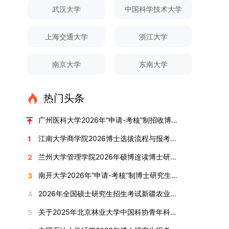
对论文展开评议，在肯定论文质量的同时，也提出
间登录国家推荐免试服务系统完成志愿填报。硕博
关证明材料的PDF版本，相关审核人员将通过系统
究生规模增长达211%。在招生宣传方面，学校构
间、考试科目、考场分布及相关要求，以《关于做
武汉大学
中国科学技术大学
改，须在报名截止前重新填报。三、选拔与录取1.
了若干修改建议，并就如何进一步聚焦关键科学问
连读与申请-考核制考生需登录上海交通大学研招
进行线上审核。（一）学术论文登记细则学术论文
建了“网络宣传+AI智能咨询+现场答疑”三位一体的
好2025-2026学年第1学期自主选择专业选拔考核
资格审查学院将依据网上报名信息及寄达的申请材
题、加强理论阐释深度等方面给予了指导。三、答
网报名系统，选择“国家实验室联培专项”，并选定
包含期刊论文与会议论文两类，研究生需在系
招生宣传平台，持续推进招生模式改革。2024年
准备工作的通知》（海大本[2025]17号）文件中
料进行资格审查，核实考生报考资格、材料完整性
上海交通大学
浙江大学
辩结果与培养意义（一）答辩结果经答辩委员会充
名录内交大导师。（三）报名时间节点本科直博生
统“论文发表信息维护”板块完成信息填报。该板块
起全面推行“申请-考核”制博士招生，2025年进一
的明确规定为准，考生可随时关注学校教务处发布
及缴费情况。审查结果预计于2025年12月下旬在
分讨论、集体评议及无记名投票，一致认为文枚的
报名以学校通知为准；硕博连读与申请-考核制设
中标注为红色的字段为必填项，填报时须确保信息
步拓展“直博”“硕博连读”等多元招生渠道。在学科
的官方信息。（二）学院自主复试安排复试是衡量
学院网站公布。2.材料评议学院将组织专家组对通
博士学位论文研究思路清晰、内容充实、调研扎
两批报名，第一批截止时间为2025年12月15日，
南京大学
东南大学
真实准确、完整规范，若出现空项或错填情况，将
专业调整方面，学校实施存量专业优化行动，压缩
考生综合能力与专业适配度的关键环节，我院将从
过资格审查的考生材料进行评议并打分，满分为
实、写作规范、结论可靠，且已完成足量研究工
第二批为2026年3月15日至4月20日，具体时间以
直接导致审核不通过。论文统计遵循以下原则：对
或撤销生源不足专业，将非全日制招生计划向需求
考核方式、时间、地点等多方面做好细致安排，确
100分。评议结果预计于2026年1月中上旬公布。
作，符合博士学位授予要求，同意通过博士学位论
报考学院通知为准。（四）材料提交申请人须按学
于SCI、EI、ISTP、CSCD、CSSCI、A刊、B刊等
旺盛的学科倾斜；同时加快推进急需学科专业建
保考核结果客观准确。1. 复试考核构成复试成绩由
学院将根据材料评议成绩及招生计划，确定进入复
热门头条
文答辩。文枚由张连刚教授指导完成学业，其答辩
校及报考学院要求，如实提交全部申请材料并完成
高水平论文，仅统计以桂林理工大学为第一署名单
设，陆续开展“生物与医药”“低空技术与工程”等新
笔试与面试两部分组成，具体占比为：笔试成绩占
试的考生名单。同等学力报考者须参加学校统一组
通过标志着西南林业大学农林经济管理专业诞生首
线上报名程序。六、考核与录取考核工作由上海交
位，且研究生为第一作者，或导师为第一作者、研
兴专业招生。学校还深化科教融合，单列专项招生
复试总成绩的40%，面试成绩占复试总成绩的
广州医科大学2026年“申请-考核”制招收博士研究生报考公告
织的政治理论考试，具体时间地点另行通知，成绩
位博士毕业生。待学校学位评定委员会审议通过
通大学相关学院与苏州实验室联合组织，具体考核
究生为第二作者的论文；在Nature、Science、
计划，与中国科学院昆明植物研究所、西双版纳热
60%。（1）笔试：以英语能力测试为核心，重点
合格线为60分。非同等学力考生无需参加。3.复
后，她也将成为云南省该专业首位获得博士学位的
形式、内容及流程以学院后续公布的方案为准。录
江南大学商学院2026博士选拔流程与报考条件汇总
1
Cell三大顶刊及其子刊发表的论文，不受作者排名
带植物园等科研机构开展联合培养，探索跨学科、
考查考生的英语阅读理解、书面写作及英汉互译能
试安排复试环节将对考生的思想品德、专业素养、
研究生。（二）学科建设意义此次博士论文答辩的
取时将对考生进行全面考察，学术能力与思想品德
限制，只要署名单位包含桂林理工大学均纳入统计
跨机构的研究生培养新机制。（一）推进招生制度
力，全面评估其英语综合应用水平。（2）面试：
兰州大学管理学院2026年硕博连读博士研究生招生“申请-考核”实施方案
2
外语能力、创新意识及综合素质进行全面考察。复
顺利完成，是学院在农林经济管理博士研究生培养
并重，报名及考核期间有违规或学术不端行为者将
范围。其中，被SCI、EI、ISTP收录的论文，需额
改革与生源质量提升学校建立多元化招生宣传与咨
采用综合面试形式，考核内容涵盖中英文自我介
试分为笔试与面试两部分：笔试科目为“经济学综
方面取得的重要进展，反映了该学位点建设已初见
按有关规定处理。七、其他事项（一）入学时间预
南开大学2026年“申请-考核”制博士研究生招生录取工作实施细则
3
外提供检索证明，论文全文与检索证明须合并为单
询平台，提升生源质量。推行“申请-考核”制博士
绍、综合素养评估（包括逻辑思维、沟通表达、应
合”，适用于理论经济学与应用经济学各专业，形
成效。这一成果不仅体现了学科建设的新突破，也
计为2026年春季或秋季学期。（二）费用与奖助
个PDF文件上传。不同类型论文需提交的附件材料
招生，并拓展直博与硕博连读渠道，增强招生方式
变能力等）以及专业认知程度（包括对目标专业的
2026年全国硕士研究生招生考试新疆农业大学报考点网上确认公告
4
式为闭卷，时长为3小时，满分100分。面试环节
为未来农林经济管理学科的持续发展、学术交流与
学费标准按上海交通大学相关规定执行；学生在读
如下：1. 被SCI、EI、ISTP、SSCI、A&HCI来源期
的灵活性与针对性。（二）优化学科专业布局通过
了解、学习规划等），全方位判断考生是否具备进
要求考生准备10—15分钟的PPT报告，内容应涵盖
合作注入了新的活力。
期间享受学校与实验室共同提供的奖助学金待遇。
关于2025年北京林业大学中国科协青年科技人才培育工程博士生推荐工作的通知
5
刊收录的论文：需按“检索证明（如有）+分区报告
撤销合并低效专业、加强社会急需学科建设，学校
入目标专业学习的潜力。2. 复试时间安排复试时
个人科研经历、研究成果及博士阶段研究设想等。
（三）住宿安排课程学习阶段由学校协调住宿；进
（如有）+论文全文（必备）”的顺序合并材料；2.
不断优化学科结构。面向国家战略和产业需求，加