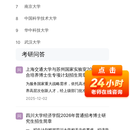
南京大学
7
中国科学技术大学
8
华中科技大学
9
武汉大学
10
考研问答
上海交通大学与苏州国家实验室2026年联
问
合培养博士生专项计划招生简章
为服务国家重大战略需求，依托高水平科研平台培
养高层次创新人才，经上级部门批准，苏州实验室
（全称“苏州国家实验室”）与上海交通大学将于
2025-12-02
2026年继续合作开展博士研究生联合培养工作。
该项目旨在选拔优秀学子，在材料及相关前沿交叉
四川大学经济学院2026年普通招考博士研
问
学科领域进行深度培养。相关招生政策及安排说明
究生招生简章
如下。一、培养定位本项目致力于面向国家战略发
一、招生计划根据四川大学相关文件要求，经济学