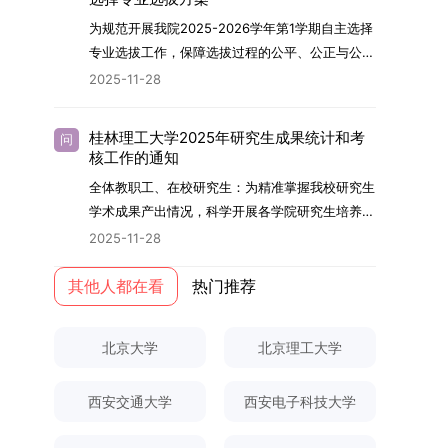
内发表期刊文章，其中至少1篇为A级、1篇为B级
云南财经大学熊德平教授、杨增雄教授、李亚波教
究与学位论文工作。（三）学历学位授予学生在规
智、体育强身、美育润心、劳育践行，全面培养能
为规范开展我院2025-2026学年第1学期自主选择
（期刊等级依据《四川大学哲学社会科学期刊与应
授，以及昆明理工大学冯朝睿教授。文枚的博士论
定年限内达到上海交通大学毕业及学位授予要求
够担当民族复兴大任的高素质人才。（一）强化思
专业选拔工作，保障选拔过程的公平、公正与公
用成果分级方案》认定）；②作为主要完成人获
文选题为《加入合作社对茶农绿色生产行为的影响
的，将获发上海交通大学博士研究生毕业证书并授
想政治教育与导师队伍建设学校以党建引领为核
开，依据《海南大学普通本科学生自主选择专业管
得省部级二等奖及以上科研成果奖励（以证书为
2025-11-28
研究》，该研究立足于茶农生产经营实际，围
予博士学位。四、项目特色与支持条件（一）高水
心，将思想政治教育贯穿研究生培养全过程。通过
理办法》（海大党政办[2024]54号）及《关于做
准），其中一等奖要求排名前五，二等奖要求排名
绕“认知—采纳—转型—收益”这一主线，深入剖析
平科研平台学生可参与国家重大科研项目，接触材
修订导师立德树人职责实施细则，明确导师在研究
好2025-2026学年第1学期自主选择专业选拔考核
前三。（二）网上报名及缴费报名及缴费统一在网
合作社及其利益联结机制对茶农采纳绿色生产技术
料领域大科学装置与人工智能辅助研发平台，获得
桂林理工大学2025年研究生成果统计和考
问
生成长中的关键角色，推动形成以德为先、科研报
准备工作的通知》（海大本[2025]17号）两份核
上进行，时间为2025年11月27日上午9:00至
核工作的通知
行为的影响路径，不仅深化了合作社推动农业绿色
前沿科研训练条件。（二）优质导师资源由包括院
国的育人氛围。在加强学术规范和学风建设方面，
心文件精神，结合我院学科建设特点与教学管理实
2025年12月17日晚上10:00。考生须提前认真阅
转型的理论认识，也促进了农业经济学与生态学相
士在内的资深科研人员组成导师团队，提供高水平
全体教职工、在校研究生：为精准掌握我校研究生
学校持续开展学术诚信教育，营造风清气正的学术
际情况，特制定本实施方案。一、组建选拔工作专
读学校及学院发布的招生章程、简章及专业目录，
关研究的交叉融合，为促进茶农增收、服务双碳目
学术指导，并支持参与国际化学术交流。（三）优
学术成果产出情况，科学开展各学院研究生培养质
环境。（二）完善“五育并举”育人机制学校系统推
项领导小组为统筹推进自主选择专业选拔全流程工
按规定完成报名及缴费。逾期未完成视为自动放
标实现以及全面推进乡村振兴战略提供了有益参
厚奖助待遇提供具有竞争力的助研津贴与生活补
量评估工作，进一步推进研究生成果管理的规范
进德育、智育、体育、美育和劳育有机融合，构建
2025-11-28
作，确保各项环节有序落地，学院专门成立选拔工
弃。（三）申请材料提交符合报考条件的考生，需
考。二、答辩过程与主要内容（一）论文主要内容
助，保障学生潜心学业与研究。（四）畅通发展渠
化、制度化与信息化建设，现就2025年度研究生
全面发展的育人体系。通过课程教学、科研训练、
作领导小组。二、明确报名准入条件本次自主选择
下载并填写《博士入学申请材料自查表》，按要求
与框架文枚博士的论文聚焦茶农参与合作社这一现
道在培养过程中表现优异者，毕业后可优先获得苏
成果统计、审核及考核相关事宜通知如下：一、成
其他人都在看
热门推荐
社会实践等多种途径，提升研究生的综合素质，培
专业选拔的报名对象限定为2025级全日制普通本
整理申请材料，确保材料齐全、顺序正确。所有纸
实背景，系统梳理了“认知—采纳—转型—收益”的
州实验室的工作推荐机会。五、申请条件与报名流
果统计范畴及填报规范本次成果统计对象为我校全
养具有创新精神、实践能力和社会责任感的时代新
科在读学生，第二学士学位学生不在本次选拔范围
质申请材料及自查表须于2025年12月22日上午
作用链条，重点探讨了不同利益联结模式如何影响
程（一）基本申请条件不同选拔方式的申请者需满
体博士、硕士研究生，统计时限为2025年11月30
人。二、优化招生与学科结构，服务国家战略需求
内。同时需特别说明的是，在高考招生环节中，国
10:00前寄达经济学院研究生招生办公室。重要提
北京大学
北京理工大学
茶农的绿色生产决策，揭示了合作社在引导农业生
足相应规定：本科直博生须符合上海交通大学推荐
日前正式取得的各类学术成果。成果涵盖正式刊发
西南林业大学主动对接国家重大战略和区域发展需
家或学校已明确标注不得转专业的本科学生，不具
示：材料送达时间以签收时间为准，逾期不予受
产方式绿色转型中的内在机制。（二）答辩过程回
免试研究生相关要求。硕博连读与申请-考核制申
的学术论文、获得的科研奖励、已授权或在申的专
要，不断优化学科布局与招生机制，提升研究生教
备参与本次选拔考核的资格。三、确定选拔考核方
理；建议选择可靠快递方式邮寄；请严格对照材料
顾在答辩陈述环节，文枚就研究背景、分析框架、
请者应满足当年度上海交通大学博士研究生招生的
西安交通大学
西安电子科技大学
利、正式出版的专著、学科竞赛获奖证书及参与国
育服务经济社会发展的能力。目前，学校拥有4个
式本次自主选择专业选拔考核采用“初试+复试”的
清单顺序整理提交。材料不全、不符合要求或存在
核心内容以及创新之处进行了系统汇报。答辩委员
基本条件及各学院补充规定。（二）报名方式所有
内外学术交流活动的相关证明等。所有在校研究生
一级学科博士点、1个博士专业学位点，以及17个
两级考核模式，其中初试由学校教务处统一部署组
弄虚作假者，资格审查将不予通过。所有提交材料
会各位专家本着严谨求实的学术态度，从理论支