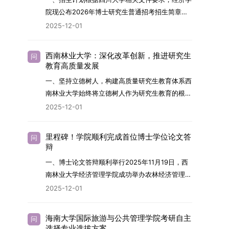
展方向，培育具备科学家素养、创新精神与科研能
院现公布2026年博士研究生普通招考招生简章。
力，系统掌握学科前沿知识，能胜任高水平科学研
2026年，学院博士研究生招生全面实行“申请-考
2025-12-01
究与技术开发工作的未来领军人才。二、招生安排
核”机制。本年度计划招收博士研究生27名，具体
（一）招生学科范围涵盖材料科学与工程
导师招生计划详见学院官网发布的《四川大学经济
（0805）、化学（0703）、电子科学与技术
西南林业大学：深化改革创新，推进研究生
问
学院2026年博士生招生专业目录》。实际录取人
教育高质量发展
（0809）、材料与化工（0856）、机械
数将根据国家最终下达的招生计划及考生报名情况
（0855）、电子信息（0854）等相关专业。
一、坚持立德树人，构建高质量研究生教育体系西
进行适当调整。除国家专项计划外，我院招收定向
（二）招生名额2026年度具体招生规模以国家最
南林业大学始终将立德树人作为研究生教育的根本
就业考生的比例原则上不超过总计划的5%。全日
终下达计划为准，首批拟招收联合培养博士生16
任务，积极响应“教育强国，研究生教育何为”的时
2025-12-01
制定向就业考生在基本修业年限内须全脱产在校学
名。具体招生院系及导师信息请见相关名录。
代命题。学校全面贯彻党的教育方针，以高质量党
习。二、报考流程（一）报名资格1.申请人应拥护
（三）选拔途径共设置三种选拔方式，包括本科直
建引领研究生思想政治教育，修订并印发了《研究
中国共产党的领导，品德良好，遵纪守法，身心健
里程碑！学院顺利完成首位博士学位论文答
问
博、硕博连读与申请-考核制，将根据考生综合素
生导师立德树人职责实施细则（2025年修
辩
康，并满足《四川大学2026年博士研究生招生章
质择优录取。（四）培养类别全部为全日制非定向
订）》，推动导师发挥示范作用，引导学生树立德
程》中列出的各项基本条件。2.具备较强的科研能
一、博士论文答辩顺利举行2025年11月19日，西
就业博士研究生。三、培养模式与学位管理（一）
才兼备、科技报国的远大志向，增强社会责任感和
力，并展现出良好的科研发展潜力。3.提交两份由
南林业大学经济管理学院成功举办农林经济管理专
学籍管理联合培养学生学籍隶属于上海交通大学，
人文关怀，促进个人成长与国家战略需求深度融
正高级职称专家亲笔书写的推荐信，专业领域需与
业首届博士研究生学位论文答辩会。答辩地点设于
基本修业年限按该校研究生学籍管理办法执行。
2025-12-01
合。同时，学校制定《关于进一步加强研究生教育
报考专业相关，其中一份必须由报考导师出具。4.
学院303会议室，博士生文枚就其博士学位论文进
（二）培养阶段划分培养过程分为两个主要阶段：
管理工作的实施意见》，强化学风建设，深化科研
以同等学力身份报考者，其科研成果须同时符合以
行了汇报与答辩。答辩委员会由多位知名专家组
第一阶段于上海交通大学完成课程学习；第二阶段
诚信与学术道德教育，弘扬科学精神。学校坚
海南大学国际旅游与公共管理学院考研自主
问
下两项要求：①以第一作者身份在报考学科领域
成。北京林业大学陈建成教授担任主席，委员包括
进入苏州实验室，依托其重大科研任务开展课题研
选择专业选拔方案
持“五育并举”育人理念，通过德育铸魂、智育启