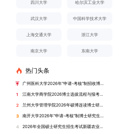
申请人须提前与意向导师沟通确认招生意向，并在
须登录桂林理工大学研究生教育综合管理信息系
一级学科硕士点和17个硕士专业学位点。“十四
四川大学
哈尔滨工业大学
织，复试环节则由我院自主负责实施，具体安排如
不予退还。考生须对报名信息的真实性和准确性负
撑、研究方法、数据论证以及逻辑结构等多个维度
达成一致后进行网上报名：本科直博生须按规定时
统，在指定功能模块完成成果信息录入，并上传相
五”期间，学校研究生规模实现显著增长，博士研
下：（一）学校统一初试安排初试的具体考试时
责，报名信息一经确认提交，不得修改。如确需修
对论文展开评议，在肯定论文质量的同时，也提出
间登录国家推荐免试服务系统完成志愿填报。硕博
关证明材料的PDF版本，相关审核人员将通过系统
究生规模增长达211%。在招生宣传方面，学校构
间、考试科目、考场分布及相关要求，以《关于做
武汉大学
中国科学技术大学
改，须在报名截止前重新填报。三、选拔与录取1.
了若干修改建议，并就如何进一步聚焦关键科学问
连读与申请-考核制考生需登录上海交通大学研招
进行线上审核。（一）学术论文登记细则学术论文
建了“网络宣传+AI智能咨询+现场答疑”三位一体的
好2025-2026学年第1学期自主选择专业选拔考核
资格审查学院将依据网上报名信息及寄达的申请材
题、加强理论阐释深度等方面给予了指导。三、答
网报名系统，选择“国家实验室联培专项”，并选定
包含期刊论文与会议论文两类，研究生需在系
招生宣传平台，持续推进招生模式改革。2024年
准备工作的通知》（海大本[2025]17号）文件中
料进行资格审查，核实考生报考资格、材料完整性
上海交通大学
浙江大学
辩结果与培养意义（一）答辩结果经答辩委员会充
名录内交大导师。（三）报名时间节点本科直博生
统“论文发表信息维护”板块完成信息填报。该板块
起全面推行“申请-考核”制博士招生，2025年进一
的明确规定为准，考生可随时关注学校教务处发布
及缴费情况。审查结果预计于2025年12月下旬在
分讨论、集体评议及无记名投票，一致认为文枚的
报名以学校通知为准；硕博连读与申请-考核制设
中标注为红色的字段为必填项，填报时须确保信息
步拓展“直博”“硕博连读”等多元招生渠道。在学科
的官方信息。（二）学院自主复试安排复试是衡量
学院网站公布。2.材料评议学院将组织专家组对通
博士学位论文研究思路清晰、内容充实、调研扎
两批报名，第一批截止时间为2025年12月15日，
南京大学
东南大学
真实准确、完整规范，若出现空项或错填情况，将
专业调整方面，学校实施存量专业优化行动，压缩
考生综合能力与专业适配度的关键环节，我院将从
过资格审查的考生材料进行评议并打分，满分为
实、写作规范、结论可靠，且已完成足量研究工
第二批为2026年3月15日至4月20日，具体时间以
直接导致审核不通过。论文统计遵循以下原则：对
或撤销生源不足专业，将非全日制招生计划向需求
考核方式、时间、地点等多方面做好细致安排，确
100分。评议结果预计于2026年1月中上旬公布。
作，符合博士学位授予要求，同意通过博士学位论
报考学院通知为准。（四）材料提交申请人须按学
于SCI、EI、ISTP、CSCD、CSSCI、A刊、B刊等
旺盛的学科倾斜；同时加快推进急需学科专业建
保考核结果客观准确。1. 复试考核构成复试成绩由
学院将根据材料评议成绩及招生计划，确定进入复
热门头条
文答辩。文枚由张连刚教授指导完成学业，其答辩
校及报考学院要求，如实提交全部申请材料并完成
高水平论文，仅统计以桂林理工大学为第一署名单
设，陆续开展“生物与医药”“低空技术与工程”等新
笔试与面试两部分组成，具体占比为：笔试成绩占
试的考生名单。同等学力报考者须参加学校统一组
通过标志着西南林业大学农林经济管理专业诞生首
线上报名程序。六、考核与录取考核工作由上海交
位，且研究生为第一作者，或导师为第一作者、研
兴专业招生。学校还深化科教融合，单列专项招生
复试总成绩的40%，面试成绩占复试总成绩的
广州医科大学2026年“申请-考核”制招收博士研究生报考公告
织的政治理论考试，具体时间地点另行通知，成绩
位博士毕业生。待学校学位评定委员会审议通过
通大学相关学院与苏州实验室联合组织，具体考核
究生为第二作者的论文；在Nature、Science、
计划，与中国科学院昆明植物研究所、西双版纳热
60%。（1）笔试：以英语能力测试为核心，重点
合格线为60分。非同等学力考生无需参加。3.复
后，她也将成为云南省该专业首位获得博士学位的
形式、内容及流程以学院后续公布的方案为准。录
江南大学商学院2026博士选拔流程与报考条件汇总
1
Cell三大顶刊及其子刊发表的论文，不受作者排名
带植物园等科研机构开展联合培养，探索跨学科、
考查考生的英语阅读理解、书面写作及英汉互译能
试安排复试环节将对考生的思想品德、专业素养、
研究生。（二）学科建设意义此次博士论文答辩的
取时将对考生进行全面考察，学术能力与思想品德
限制，只要署名单位包含桂林理工大学均纳入统计
跨机构的研究生培养新机制。（一）推进招生制度
力，全面评估其英语综合应用水平。（2）面试：
兰州大学管理学院2026年硕博连读博士研究生招生“申请-考核”实施方案
2
外语能力、创新意识及综合素质进行全面考察。复
顺利完成，是学院在农林经济管理博士研究生培养
并重，报名及考核期间有违规或学术不端行为者将
范围。其中，被SCI、EI、ISTP收录的论文，需额
改革与生源质量提升学校建立多元化招生宣传与咨
采用综合面试形式，考核内容涵盖中英文自我介
试分为笔试与面试两部分：笔试科目为“经济学综
方面取得的重要进展，反映了该学位点建设已初见
按有关规定处理。七、其他事项（一）入学时间预
南开大学2026年“申请-考核”制博士研究生招生录取工作实施细则
3
外提供检索证明，论文全文与检索证明须合并为单
询平台，提升生源质量。推行“申请-考核”制博士
绍、综合素养评估（包括逻辑思维、沟通表达、应
合”，适用于理论经济学与应用经济学各专业，形
成效。这一成果不仅体现了学科建设的新突破，也
计为2026年春季或秋季学期。（二）费用与奖助
个PDF文件上传。不同类型论文需提交的附件材料
招生，并拓展直博与硕博连读渠道，增强招生方式
变能力等）以及专业认知程度（包括对目标专业的
2026年全国硕士研究生招生考试新疆农业大学报考点网上确认公告
4
式为闭卷，时长为3小时，满分100分。面试环节
为未来农林经济管理学科的持续发展、学术交流与
学费标准按上海交通大学相关规定执行；学生在读
如下：1. 被SCI、EI、ISTP、SSCI、A&HCI来源期
的灵活性与针对性。（二）优化学科专业布局通过
了解、学习规划等），全方位判断考生是否具备进
要求考生准备10—15分钟的PPT报告，内容应涵盖