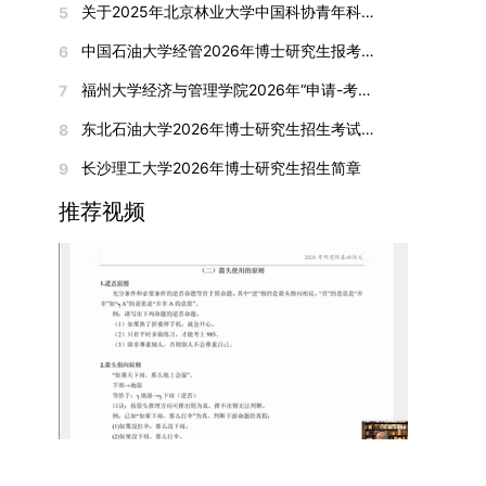
合作注入了新的活力。
期间享受学校与实验室共同提供的奖助学金待遇。
关于2025年北京林业大学中国科协青年科技人才培育工程博士生推荐工作的通知
5
刊收录的论文：需按“检索证明（如有）+分区报告
撤销合并低效专业、加强社会急需学科建设，学校
入目标专业学习的潜力。2. 复试时间安排复试时
个人科研经历、研究成果及博士阶段研究设想等。
（三）住宿安排课程学习阶段由学校协调住宿；进
（如有）+论文全文（必备）”的顺序合并材料；2.
不断优化学科结构。面向国家战略和产业需求，加
间初步定于2026年1月6日（星期二）下午，具体
中国石油大学经管2026年博士研究生报考通知
6
复试成绩按百分制计算，笔试与面试成绩各占
入实验室科研阶段后，由苏州实验室统筹安排住
在国内核心期刊发表的论文：需上传论文全文扫描
快布局新兴交叉学科，推动学科专业体系动态优
时段划分如下：（1）笔试时段：14:30—15:30，
50%，计算公式为：复试成绩 = (笔试成绩 + 面试
宿。（四）未尽事宜参照上海交通大学2026年博
福州大学经济与管理学院2026年“申请-考核”制招收攻读博士学位研究生相关要求
7
件；3. 已收到正式录用通知但尚未刊发的论文：
化。（三）深化科教融合与协同育人学校与高水平
时长60分钟；（2）面试时段：15:50—17:50，时
成绩) ÷ 2。复试成绩低于60分者不予录取。同等
士研究生招生章程及相关细则执行。相关推荐：上
需提交包含明确卷期号的录用通知原件及论文录用
科研机构共建联合培养平台，打破传统院系壁垒，
长120分钟。若因报名人数调整或其他特殊情况需
东北石油大学2026年博士研究生招生考试实施细则
8
学力考生复试期间须加试两门本专业硕士学位主干
海市复旦大学MBA 华东理工大学MBA 浙江省
稿。（二）科研奖励、专利及专著登记细则科研奖
促进科研资源与人才培养深度融合，提升研究生的
变更时间，学院将通过官方渠道提前通知所有考
课程，考试形式为笔试，具体科目见复试通知。4.
浙江工业大学MBA
长沙理工大学2026年博士研究生招生简章
9
励与专著（含软件著作权、学术专著）需已正式获
科研创新能力与实践能力。三、深化培养模式改
生。3. 复试地点安排本次复试的举办地点为海南
思想政治与品德考核复试期间将同步进行思想政治
得或出版，专利成果可包括处于申请中、已受理及
革，提升研究生教育质量西南林业大学将教育、科
大学观澜湖校区。考虑到最终报名人数可能影响考
推荐视频
素质和品德考核，重点考察考生的政治态度、道德
已授权三种状态。研究生需通过系统“科研成果信
技、人才协同发展的理念贯穿研究生培养全过程，
场设置，具体的笔试教室与面试房间将在报名结束
品质、诚信状况、遵纪守法表现等。拟录取名单确
息维护”菜单进行填报，每一项成果对应的所有证
着力提升人才自主培养质量。学校实行学术学位与
后，通过学院官网或班级通知等方式另行公布，请
定后，学院将向考生所在单位调取人事档案及现实
明材料均需整合为单个PDF文件上传。各类成果附
专业学位研究生分类培养，优化前者课程体系的理
考生密切关注。4. 综合成绩核算与录取规则考生
表现材料进行复核。考核不合格者不予录取。四、
件材料要求如下：1. 科研奖励及竞赛获奖：仅限省
论深度，强化后者课程的应用性与实践性。在产教
的最终综合成绩采用“初试+复试”加权计算方式，
录取办法1.考生总成绩由材料评议成绩和复试成绩
部级及以上级别奖励，需上传包含获奖者姓名的荣
融合方面，学校出台《科技小院管理办法》《研究
其中学校统一初试成绩占比50%，学院复试总成绩
加权得出，具体计算公式为：总成绩 = 材料评议
誉证书或奖状彩色扫描件；2. 学术专著：需上传
生联合培养基地建设管理办法》等文件，明确产学
占比50%。综合成绩核算完成后，将按分数从高到
成绩 × 50% + 复试成绩 × 50%。2.录取工作坚
封面、编者信息页、目录及封底的完整扫描件；3.
研一体化培养定位。目前已建成8个省级科技小
低进行排序，需要特别注意的是，初试成绩未达到
持“全面衡量、择优录取、保证质量、宁缺毋滥”原
国家授权专利：包括发明专利、实用新型专利、外
院，其中2个获省级专项资金支持。专业学位案例
及格线的考生，将不纳入排名范围。录取工作将严
则，根据招生计划、考生总成绩、思想政治表现及
观设计专利，需上传专利受理通知书及授权证书的
库建设成效显著，1个项目入选教育部主题案例
格按照学院自主选择专业的计划名额，从排名靠前
身心健康状况等因素确定拟录取名单。3.拟录取考
彩色扫描件。（三）学科竞赛登记细则仅统计研究
库，“十四五”以来获批省级案例库项目70余项、省
的考生中依次录取。若出现综合成绩相同的情况，
生须在规定时间内提交符合要求的体检报告（二级
生作为竞赛团队负责人，参与学科竞赛（文艺、体
级优质课程近50门。2025年，学校专项投入60余