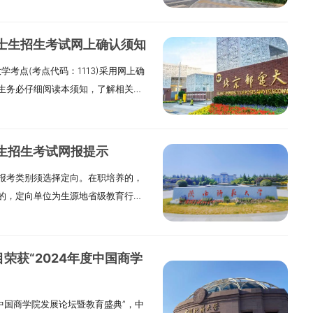
服务楼508 （“自邮制造”文创店
学研究生招生办公室研究生院网站：
机等小件物品放置包中，工作人员将按
等原因不能在上述时间领取通知书的
康路1号 邮编：210024电话：025-
存放手机等小件物品，工作人员会将
bupt.edu.cn。《北京邮电大学
凭寄存卡号领取存放的个人物品。
硕士生招生考试网上确认须知
邮电大学研究生招生信息网公布，请密
交予学校保卫处管理。2.必带物品准
学考点(考点代码：1113)采用网上确
得涂改或书写。建议考生准备备用准
生务必仔细阅读本须知，了解相关信
字笔、铅笔、透明文具袋，绘图工具以
符合我校考点网报公告中规定的接收
许携带（佩戴）的物品具有通讯功能的
内进行网上确认报名信息或报名信息
备及其他智能设备等）；具有存储、
由考生自负。一、网上确认时间首次
含手提袋等）、书刊、报纸、稿纸、
究生招生考试网报提示
11月6日中午12:00；重新补充材料时
杯等物品。特别注意：（1）所有考生
报考类别须选择定向。在职培养的，
午15:00；考点审核时间：2024年11月
类联考考生无需携带文具。建议本校考
的，定向单位为生源地省级教育行政
二、网上确认系统请考生使用电脑或手机
考生尽量不携带手机、背包等与考试
填报《少数民族高层次骨干人才计划
确认系统网址：
（袋）收纳方式存放至指定物品放置
工作所在单位（仅限在职考生）、生
、网上确认考生须提交材料（一）必传材料1、准
楼宇一致，避免走错楼宇影响进场。
管理平台在线签订三方（或四方）定
正面、免冠、无妆、彩色一寸电子证件
荣获“2024年度中国商学
供考生查看时间。考试开始时间、结
户口。二、退役大学生士兵专项计划
peg格式，建议大小不超过10M。
开考前80分钟，考生在各考场楼宇前
。应届生还须提供《教育部学籍在线
转动角，倾斜角，俯仰角应在±10度
能安检系统将对手机、照相机等金属类
年度中国商学院发展论坛暨教育盛典”，中
在线验证报告》和《教育部学历证书
度的30%-50%之间。头像左右对
磁卡、打火机以及金属手镯、戒指、