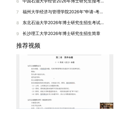
间初步定于2026年1月6日（星期二）下午，具体
中国石油大学经管2026年博士研究生报考通知
6
复试成绩按百分制计算，笔试与面试成绩各占
入实验室科研阶段后，由苏州实验室统筹安排住
在国内核心期刊发表的论文：需上传论文全文扫描
快布局新兴交叉学科，推动学科专业体系动态优
时段划分如下：（1）笔试时段：14:30—15:30，
50%，计算公式为：复试成绩 = (笔试成绩 + 面试
宿。（四）未尽事宜参照上海交通大学2026年博
福州大学经济与管理学院2026年“申请-考核”制招收攻读博士学位研究生相关要求
7
件；3. 已收到正式录用通知但尚未刊发的论文：
化。（三）深化科教融合与协同育人学校与高水平
时长60分钟；（2）面试时段：15:50—17:50，时
成绩) ÷ 2。复试成绩低于60分者不予录取。同等
士研究生招生章程及相关细则执行。相关推荐：上
需提交包含明确卷期号的录用通知原件及论文录用
科研机构共建联合培养平台，打破传统院系壁垒，
长120分钟。若因报名人数调整或其他特殊情况需
东北石油大学2026年博士研究生招生考试实施细则
8
学力考生复试期间须加试两门本专业硕士学位主干
海市复旦大学MBA 华东理工大学MBA 浙江省
稿。（二）科研奖励、专利及专著登记细则科研奖
促进科研资源与人才培养深度融合，提升研究生的
变更时间，学院将通过官方渠道提前通知所有考
课程，考试形式为笔试，具体科目见复试通知。4.
浙江工业大学MBA
长沙理工大学2026年博士研究生招生简章
9
励与专著（含软件著作权、学术专著）需已正式获
科研创新能力与实践能力。三、深化培养模式改
生。3. 复试地点安排本次复试的举办地点为海南
思想政治与品德考核复试期间将同步进行思想政治
得或出版，专利成果可包括处于申请中、已受理及
革，提升研究生教育质量西南林业大学将教育、科
大学观澜湖校区。考虑到最终报名人数可能影响考
推荐视频
素质和品德考核，重点考察考生的政治态度、道德
已授权三种状态。研究生需通过系统“科研成果信
技、人才协同发展的理念贯穿研究生培养全过程，
场设置，具体的笔试教室与面试房间将在报名结束
品质、诚信状况、遵纪守法表现等。拟录取名单确
息维护”菜单进行填报，每一项成果对应的所有证
着力提升人才自主培养质量。学校实行学术学位与
后，通过学院官网或班级通知等方式另行公布，请
定后，学院将向考生所在单位调取人事档案及现实
明材料均需整合为单个PDF文件上传。各类成果附
专业学位研究生分类培养，优化前者课程体系的理
考生密切关注。4. 综合成绩核算与录取规则考生
表现材料进行复核。考核不合格者不予录取。四、
件材料要求如下：1. 科研奖励及竞赛获奖：仅限省
论深度，强化后者课程的应用性与实践性。在产教
的最终综合成绩采用“初试+复试”加权计算方式，
录取办法1.考生总成绩由材料评议成绩和复试成绩
部级及以上级别奖励，需上传包含获奖者姓名的荣
融合方面，学校出台《科技小院管理办法》《研究
其中学校统一初试成绩占比50%，学院复试总成绩
加权得出，具体计算公式为：总成绩 = 材料评议
誉证书或奖状彩色扫描件；2. 学术专著：需上传
生联合培养基地建设管理办法》等文件，明确产学
占比50%。综合成绩核算完成后，将按分数从高到
成绩 × 50% + 复试成绩 × 50%。2.录取工作坚
封面、编者信息页、目录及封底的完整扫描件；3.
研一体化培养定位。目前已建成8个省级科技小
低进行排序，需要特别注意的是，初试成绩未达到
持“全面衡量、择优录取、保证质量、宁缺毋滥”原
国家授权专利：包括发明专利、实用新型专利、外
院，其中2个获省级专项资金支持。专业学位案例
及格线的考生，将不纳入排名范围。录取工作将严
则，根据招生计划、考生总成绩、思想政治表现及
观设计专利，需上传专利受理通知书及授权证书的
库建设成效显著，1个项目入选教育部主题案例
格按照学院自主选择专业的计划名额，从排名靠前
身心健康状况等因素确定拟录取名单。3.拟录取考
彩色扫描件。（三）学科竞赛登记细则仅统计研究
库，“十四五”以来获批省级案例库项目70余项、省
的考生中依次录取。若出现综合成绩相同的情况，
生须在规定时间内提交符合要求的体检报告（二级
生作为竞赛团队负责人，参与学科竞赛（文艺、体
级优质课程近50门。2025年，学校专项投入60余
将按以下顺序进行成绩比对，确定最终录取名次：
甲等及以上医院或四川大学校医院出具），体检标
育类竞赛除外）并获得省部级三等奖及以上奖励的
万元设立研究生科研创新基金，支持学生开展前沿
第一步比对初试科目中“高等数学B”的成绩，成绩
准按教育部及学校相关规定执行。4.拟录取名单经
成果，研究生需在系统“学科竞赛信息维护”菜单完