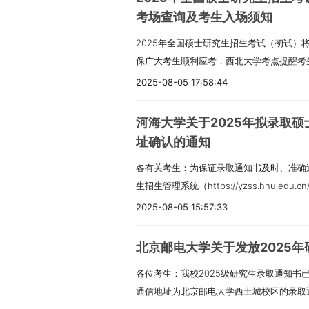
考场查询及考生入场须知
2025年全国硕士研究生招生考试（初试）将于
保广大考生顺利应考，西北大学考点提醒考
工作。一、考试时间上午8:10，下午13:
2025-08-05 17:58:44
试题等，请各位考生在此之前进入考场。开
参加当科考试。二、考场查询考生凭网报用
河海大学关于2025年拟录取
网”，自行下载并使用A4幅面白纸打印《准
址确认的通知
（6116）考点设在长安校区，考场楼宇为长
各有关考生：为保证录取通知书及时、准确
四、考场路线考生车辆不能驶入校园。考生
生招生管理系统（https://yzss.hhu.ed
北门步行进入校园。请考生认真查看西北大
邮寄地址、邮政编码及联系方式，招生项目
划路线。建议考生采用以下路线进入校园：
2025-08-05 15:57:33
为考生编号、密码为身份证号（如修改过密
进入；3号楼，从北门或东门进入；5号楼
块“通讯地址确认”。系统开放截止时间为202
或北门进入。五、物品存放西北大学考点在每
北京邮电大学关于发放2025
认地址进行寄送，本系统仅开放一次，请及
品存放及领取（1）考生根据本人所在考场
各位考生：我校2025级研究生录取通知书
部批准后方可正式录取。硕士研究生录取通
（2）考生领取寄存卡，将寄存卡正联（“存
通信地址为北京邮电大学西土城校区的录取
政治素质和品德考核、定向协议签订等情况
副联（“取”字样）贴于考生本人胳膊或笔袋