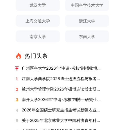
对论文展开评议，在肯定论文质量的同时，也提出
间登录国家推荐免试服务系统完成志愿填报。硕博
关证明材料的PDF版本，相关审核人员将通过系统
究生规模增长达211%。在招生宣传方面，学校构
间、考试科目、考场分布及相关要求，以《关于做
武汉大学
中国科学技术大学
改，须在报名截止前重新填报。三、选拔与录取1.
了若干修改建议，并就如何进一步聚焦关键科学问
连读与申请-考核制考生需登录上海交通大学研招
进行线上审核。（一）学术论文登记细则学术论文
建了“网络宣传+AI智能咨询+现场答疑”三位一体的
好2025-2026学年第1学期自主选择专业选拔考核
资格审查学院将依据网上报名信息及寄达的申请材
题、加强理论阐释深度等方面给予了指导。三、答
网报名系统，选择“国家实验室联培专项”，并选定
包含期刊论文与会议论文两类，研究生需在系
招生宣传平台，持续推进招生模式改革。2024年
准备工作的通知》（海大本[2025]17号）文件中
料进行资格审查，核实考生报考资格、材料完整性
上海交通大学
浙江大学
辩结果与培养意义（一）答辩结果经答辩委员会充
名录内交大导师。（三）报名时间节点本科直博生
统“论文发表信息维护”板块完成信息填报。该板块
起全面推行“申请-考核”制博士招生，2025年进一
的明确规定为准，考生可随时关注学校教务处发布
及缴费情况。审查结果预计于2025年12月下旬在
分讨论、集体评议及无记名投票，一致认为文枚的
报名以学校通知为准；硕博连读与申请-考核制设
中标注为红色的字段为必填项，填报时须确保信息
步拓展“直博”“硕博连读”等多元招生渠道。在学科
的官方信息。（二）学院自主复试安排复试是衡量
学院网站公布。2.材料评议学院将组织专家组对通
博士学位论文研究思路清晰、内容充实、调研扎
两批报名，第一批截止时间为2025年12月15日，
南京大学
东南大学
真实准确、完整规范，若出现空项或错填情况，将
专业调整方面，学校实施存量专业优化行动，压缩
考生综合能力与专业适配度的关键环节，我院将从
过资格审查的考生材料进行评议并打分，满分为
实、写作规范、结论可靠，且已完成足量研究工
第二批为2026年3月15日至4月20日，具体时间以
直接导致审核不通过。论文统计遵循以下原则：对
或撤销生源不足专业，将非全日制招生计划向需求
考核方式、时间、地点等多方面做好细致安排，确
100分。评议结果预计于2026年1月中上旬公布。
作，符合博士学位授予要求，同意通过博士学位论
报考学院通知为准。（四）材料提交申请人须按学
于SCI、EI、ISTP、CSCD、CSSCI、A刊、B刊等
旺盛的学科倾斜；同时加快推进急需学科专业建
保考核结果客观准确。1. 复试考核构成复试成绩由
学院将根据材料评议成绩及招生计划，确定进入复
热门头条
文答辩。文枚由张连刚教授指导完成学业，其答辩
校及报考学院要求，如实提交全部申请材料并完成
高水平论文，仅统计以桂林理工大学为第一署名单
设，陆续开展“生物与医药”“低空技术与工程”等新
笔试与面试两部分组成，具体占比为：笔试成绩占
试的考生名单。同等学力报考者须参加学校统一组
通过标志着西南林业大学农林经济管理专业诞生首
线上报名程序。六、考核与录取考核工作由上海交
位，且研究生为第一作者，或导师为第一作者、研
兴专业招生。学校还深化科教融合，单列专项招生
复试总成绩的40%，面试成绩占复试总成绩的
广州医科大学2026年“申请-考核”制招收博士研究生报考公告
织的政治理论考试，具体时间地点另行通知，成绩
位博士毕业生。待学校学位评定委员会审议通过
通大学相关学院与苏州实验室联合组织，具体考核
究生为第二作者的论文；在Nature、Science、
计划，与中国科学院昆明植物研究所、西双版纳热
60%。（1）笔试：以英语能力测试为核心，重点
合格线为60分。非同等学力考生无需参加。3.复
后，她也将成为云南省该专业首位获得博士学位的
形式、内容及流程以学院后续公布的方案为准。录
江南大学商学院2026博士选拔流程与报考条件汇总
1
Cell三大顶刊及其子刊发表的论文，不受作者排名
带植物园等科研机构开展联合培养，探索跨学科、
考查考生的英语阅读理解、书面写作及英汉互译能
试安排复试环节将对考生的思想品德、专业素养、
研究生。（二）学科建设意义此次博士论文答辩的
取时将对考生进行全面考察，学术能力与思想品德
限制，只要署名单位包含桂林理工大学均纳入统计
跨机构的研究生培养新机制。（一）推进招生制度
力，全面评估其英语综合应用水平。（2）面试：
兰州大学管理学院2026年硕博连读博士研究生招生“申请-考核”实施方案
2
外语能力、创新意识及综合素质进行全面考察。复
顺利完成，是学院在农林经济管理博士研究生培养
并重，报名及考核期间有违规或学术不端行为者将
范围。其中，被SCI、EI、ISTP收录的论文，需额
改革与生源质量提升学校建立多元化招生宣传与咨
采用综合面试形式，考核内容涵盖中英文自我介
试分为笔试与面试两部分：笔试科目为“经济学综
方面取得的重要进展，反映了该学位点建设已初见
按有关规定处理。七、其他事项（一）入学时间预
南开大学2026年“申请-考核”制博士研究生招生录取工作实施细则
3
外提供检索证明，论文全文与检索证明须合并为单
询平台，提升生源质量。推行“申请-考核”制博士
绍、综合素养评估（包括逻辑思维、沟通表达、应
合”，适用于理论经济学与应用经济学各专业，形
成效。这一成果不仅体现了学科建设的新突破，也
计为2026年春季或秋季学期。（二）费用与奖助
个PDF文件上传。不同类型论文需提交的附件材料
招生，并拓展直博与硕博连读渠道，增强招生方式
变能力等）以及专业认知程度（包括对目标专业的
2026年全国硕士研究生招生考试新疆农业大学报考点网上确认公告
4
式为闭卷，时长为3小时，满分100分。面试环节
为未来农林经济管理学科的持续发展、学术交流与
学费标准按上海交通大学相关规定执行；学生在读
如下：1. 被SCI、EI、ISTP、SSCI、A&HCI来源期
的灵活性与针对性。（二）优化学科专业布局通过
了解、学习规划等），全方位判断考生是否具备进
要求考生准备10—15分钟的PPT报告，内容应涵盖
合作注入了新的活力。
期间享受学校与实验室共同提供的奖助学金待遇。
关于2025年北京林业大学中国科协青年科技人才培育工程博士生推荐工作的通知
5
刊收录的论文：需按“检索证明（如有）+分区报告
撤销合并低效专业、加强社会急需学科建设，学校
入目标专业学习的潜力。2. 复试时间安排复试时
个人科研经历、研究成果及博士阶段研究设想等。
（三）住宿安排课程学习阶段由学校协调住宿；进
（如有）+论文全文（必备）”的顺序合并材料；2.
不断优化学科结构。面向国家战略和产业需求，加