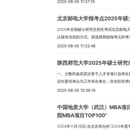
份证到研究生招生办公室领取。领取地址：综合
展，体检不合格者按有关规定处理。河海大
（3）考生若携带背包等大件物品，请将手
2025-08-05 11:27:19
楼上）领取日期及时间见下表：因假期离校
https://gs.hhu.edu.cn地址：南京市西
照存放序号在帐篷内地面上依次摆放。若仅
同学，可于7月17日前将邮寄地址发送至yzb@
83786303 邮箱：hhuyzb@hhu.edu.cn
物品放入透明袋并装入物品框。（4）考生
北京邮电大学报考点2025年
2025级研究生新生入学须知》即将在北京
（5）考试结束后未领取的个人物品，将统一
2025年全国硕士研究生招生考试北京邮电大
切关注。
考证、身份证。《准考证》正、反两面均不
认报名信息的方式。请选择我校报考点的考
考证。3.允许携带的考试用品黑色字迹签
息后再进行操作。未在网上缴纳报名费及不
2025-08-05 11:22:48
招生单位在准考证上的说明为准。4.不允
条件的考生，将不予确认。未在规定的时间
工具（手机、智能眼镜、照相设备、扫描设
审核未通过的考生，其报名信息无效，责任
编程、查询功能的电子用品；手表、背包（
陕西师范大学2025年硕士研
上传材料时间：2024年11月4日上午8:30—
图片、资料以及橡皮、涂改液、修正带、水
一、少数民族高层次骨干人才专项计划考生
间：2024年11月4日上午8:30—11月6日下
不允许携带计算器；（2）2、5号楼管理
定向委培单位为工作所在单位；非在职培养
4日上午8:30—11月6日下午17:00。
生将手机、背包等物品存放在宿舍中；校外
部门。考生须通过骨干计划数字化管理平台
（建议使用手机）进入网上确认系统。网上
2025-08-05 10:39:16
无关的物品，如确需携带的，尽量采用小包
考生登记表》。被录取考生须与招生单位、
yz.chsi.com.cn/wsqr/stu/。三
处。物品存放时，考生务必确认是否与考场
源地省级教育行政部门通过骨干计划数字化
考证照片（1）本人近三个月内白色背景、
中国地质大学（武汉）MBA项目
考生不得佩戴手表。所有考场均配备钟表，
向就业协议书。被录取在职考生入学不迁转
照。（2）照片宽高比例3:4，仅支持jpg或j
束时间，以考试铃声为准。六、入场检查1.
院MBA项目TOP100”
考生须提交《入伍批准书》《退出现役证》
（3）正脸头像，人像水平居中，人脸的水平
排队依次通过“智能安检门”检查。（1）智
2024年11月29日,在北京举办的“2024
验证报告》；往届生还须提供《教育部学籍
之内。眼睛所在位置距离照片上边沿为图像高
电子设备进行检测，请考生不要携带钥匙、