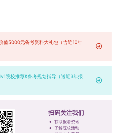
研究。学校还设立“香樟学术讲坛”，拓展学生学术
高者优先；若该科目成绩仍相同，则比对复试
网上公示，并完成体检、政审、调档等程序后，学
成填报。填报信息需与获奖证书内容完全一致，重
视野。通过系列改革，研究生科研创新与学科竞赛
中“英语”科目的成绩，以成绩高者为优先录取对
院将向合格考生寄发录取通知书。
点包含参赛年份、竞赛全称、竞赛类别（从系统预
成果丰硕：2024年，研究生以第一作者发表的三
象。5. 复试应试要求为保障复试工作的严肃性与
设列表中选择，具体分类可参考相关说明，无对应
检索论文占比达91.55%；在“中国研究生创新实践
规范性，考生在参加笔试和面试时，必须携带本人
选项时选择“其他”，并在竞赛名称中详细标注）、
大赛”等赛事中，获国家级奖项30余项、省级奖项
身份证及学生证原件，以便工作人员进行身份核
获奖等级等核心信息。获奖级别分为国际级、国家
200余项。（一）推进分类培养与课程体系建设学
验。未按要求携带有效证件的考生，将无法进入考
价值5000元备考资料大礼包（含近10年
级、省部级三类，获奖等级分为特等奖、一等奖、
校根据学术学位与专业学位不同定位，构建差异化
场参与考核，由此产生的后果由考生自行承担。6.
二等奖。若获奖证书注明指导教师信息，需完整填
的课程与培养体系，强化学术型人才的理论素养和
其他说明与咨询渠道本方案中未明确提及的相关事
写指导教师姓名、排名及具体分工；同一竞赛同一
专业型人才的实践能力。（二）加强产教融合与平
宜，均以海南大学教务处发布的自主选择专业相关
奖项有多名研究生共同参与的，由其中1名研究生
台建设通过科技小院、联合培养基地等载体，推动
文件及后续通知为准。考生若在报名及备考过程中
负责统一登记，同时按证书上的姓名顺序填写所有
校企、校所协同育人，提升研究生解决实际问题的
有疑问，可联系学院选拔工作领导小组秘书咨询，
1v1院校推荐&备考规划指导（送近3年报
参赛成员及排名，其他成员无需重复填报，系统将
能力。案例库与优质课程建设为高质量教学提供支
确保及时获取准确信息。
自动关联显示相关信息；团队中包含非本校研究生
撑。（三）支持科研创新与学术交流学校设立专项
的，需在备注栏明确说明。附件材料需上传获奖证
科研基金，举办高水平学术讲座，鼓励研究生参与
书的彩色扫描件。（四）学术交流活动登记细则研
创新实践。近年来，研究生在论文发表与学科竞赛
究生参与的国内外学术交流活动，包括参加学术会
方面取得一系列突破，体现了培养质量的显著提
扫码关注我们
议听会、本人在会议上作报告及参与科考活动等，
升。
均需在系统“学术活动信息维护”菜单进行登记。附
获取报者资讯
了解院校活动
件材料需将活动证明相关文件（含会议通知、活动