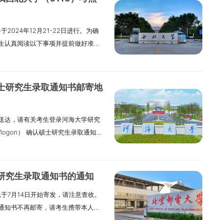
2024年12月21-22日进行。为确
生认真阅读以下事项并提前做好准备
40，监考员开始宣读考场规则、准备分发
考15分钟后，迟到考生不准进入考场
户名和密码登录“中国研究生招生信息
硕士研究生录取通知书邮寄地
考证》。三、考试地点西北大学
安校区1、2、3、5、6号教学楼。
送达，请有关考生登录河海大学研究
可从西北大学长安校区东门、西门和
u.cn/logon） 确认硕士研究生录取通知书
学考点长安校区考场示意图，合理规
选择“硕士研究生招生考试”，用户名
1号楼，从东门进入；2号楼，从西门
码请用修改后的密码登录），选择模
，从北门或东门进入；6号楼，从西门
5年5月19日17:00，逾期将按系统默
个考场楼宇前设立物品放置处。1.物
年研究生录取通知书的通知
时完成确认工作。拟录取考生经教育
楼宇找到指定的物品放置处（帐篷）。
已于7月14日开始寄发，请注意查收。
知书预计将于6月中下旬根据考生思想
”字样）贴于背包或透明袋上，寄存卡
通知书不再邮寄，请考生携带本人身
等陆续发放。体检工作入学时统一开
上（务必妥善保管寄存卡副联）。