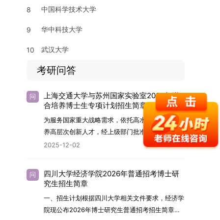
中国科学技术大学
8
华中科技大学
9
武汉大学
10
考研问答
上海交通大学与苏州国家实验室2026年联
问
合培养博士生专项计划招生简章
为服务国家重大战略需求，依托高水平科研平台培
养高层次创新人才，经上级部门批准，苏州实验室
（全称“苏州国家实验室”）与上海交通大学将于
2025-12-02
2026年继续合作开展博士研究生联合培养工作。
该项目旨在选拔优秀学子，在材料及相关前沿交叉
四川大学经济学院2026年普通招考博士研
问
学科领域进行深度培养。相关招生政策及安排说明
究生招生简章
如下。一、培养定位本项目致力于面向国家战略发
一、招生计划根据四川大学相关文件要求，经济学
展方向，培育具备科学家素养、创新精神与科研能
院现公布2026年博士研究生普通招考招生简章。
力，系统掌握学科前沿知识，能胜任高水平科学研