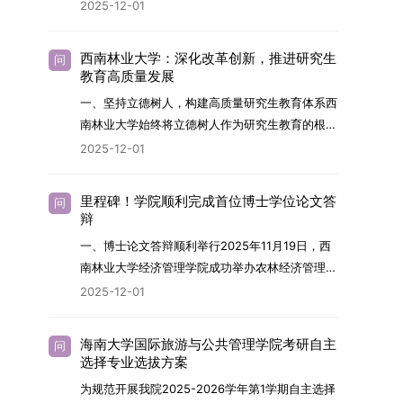
2026年，学院博士研究生招生全面实行“申请-考
2025-12-01
究与技术开发工作的未来领军人才。二、招生安排
核”机制。本年度计划招收博士研究生27名，具体
（一）招生学科范围涵盖材料科学与工程
导师招生计划详见学院官网发布的《四川大学经济
（0805）、化学（0703）、电子科学与技术
西南林业大学：深化改革创新，推进研究生
问
学院2026年博士生招生专业目录》。实际录取人
教育高质量发展
（0809）、材料与化工（0856）、机械
数将根据国家最终下达的招生计划及考生报名情况
（0855）、电子信息（0854）等相关专业。
一、坚持立德树人，构建高质量研究生教育体系西
进行适当调整。除国家专项计划外，我院招收定向
（二）招生名额2026年度具体招生规模以国家最
南林业大学始终将立德树人作为研究生教育的根本
就业考生的比例原则上不超过总计划的5%。全日
终下达计划为准，首批拟招收联合培养博士生16
任务，积极响应“教育强国，研究生教育何为”的时
2025-12-01
制定向就业考生在基本修业年限内须全脱产在校学
名。具体招生院系及导师信息请见相关名录。
代命题。学校全面贯彻党的教育方针，以高质量党
习。二、报考流程（一）报名资格1.申请人应拥护
（三）选拔途径共设置三种选拔方式，包括本科直
建引领研究生思想政治教育，修订并印发了《研究
中国共产党的领导，品德良好，遵纪守法，身心健
里程碑！学院顺利完成首位博士学位论文答
问
博、硕博连读与申请-考核制，将根据考生综合素
生导师立德树人职责实施细则（2025年修
辩
康，并满足《四川大学2026年博士研究生招生章
质择优录取。（四）培养类别全部为全日制非定向
订）》，推动导师发挥示范作用，引导学生树立德
程》中列出的各项基本条件。2.具备较强的科研能
一、博士论文答辩顺利举行2025年11月19日，西
就业博士研究生。三、培养模式与学位管理（一）
才兼备、科技报国的远大志向，增强社会责任感和
力，并展现出良好的科研发展潜力。3.提交两份由
南林业大学经济管理学院成功举办农林经济管理专
学籍管理联合培养学生学籍隶属于上海交通大学，
人文关怀，促进个人成长与国家战略需求深度融
正高级职称专家亲笔书写的推荐信，专业领域需与
业首届博士研究生学位论文答辩会。答辩地点设于
基本修业年限按该校研究生学籍管理办法执行。
2025-12-01
合。同时，学校制定《关于进一步加强研究生教育
报考专业相关，其中一份必须由报考导师出具。4.
学院303会议室，博士生文枚就其博士学位论文进
（二）培养阶段划分培养过程分为两个主要阶段：
管理工作的实施意见》，强化学风建设，深化科研
以同等学力身份报考者，其科研成果须同时符合以
行了汇报与答辩。答辩委员会由多位知名专家组
第一阶段于上海交通大学完成课程学习；第二阶段
诚信与学术道德教育，弘扬科学精神。学校坚
海南大学国际旅游与公共管理学院考研自主
问
下两项要求：①以第一作者身份在报考学科领域
成。北京林业大学陈建成教授担任主席，委员包括
进入苏州实验室，依托其重大科研任务开展课题研
选择专业选拔方案
持“五育并举”育人理念，通过德育铸魂、智育启
内发表期刊文章，其中至少1篇为A级、1篇为B级
云南财经大学熊德平教授、杨增雄教授、李亚波教
究与学位论文工作。（三）学历学位授予学生在规
智、体育强身、美育润心、劳育践行，全面培养能
为规范开展我院2025-2026学年第1学期自主选择
（期刊等级依据《四川大学哲学社会科学期刊与应
授，以及昆明理工大学冯朝睿教授。文枚的博士论
定年限内达到上海交通大学毕业及学位授予要求