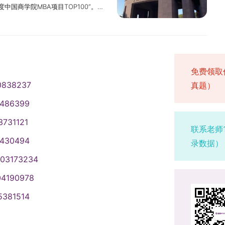
中国商学院MBA项目TOP100”。该
码：6122）的考生在网上确认时必
对称，嘴巴自然闭合，左右肩膀平
服、鞋帽、发卡等，避免反复安检，
与发展，为社会培养更多具备全球视
的考生于11月5日前将以上材料发送
占整张照片的比例为不小于2/3。
检门”时出现携带规定外物品、提示异
的大背景下，管理教育的重要性日益
du.cn）。三、其他1.我校非全日制硕
，无高光、光斑，无阴影、红眼等；考
置区存放物品后，再次通过“智能安检
过在管理教育领域的探索与实践，通过
全日制专业的考生报考类别必须选为
瞳等；头发不得遮挡脸部、眼睛、眉
，持本人身份证进行身份核验。（3）
学生提供更加前沿、实用的管理知识
向的考生，在入学前须将个人档案转至
实地反映本人近期相貌，不得做任何
明。2.考生通过“智能安检门”检查
免费领取
管理能力的提高，致力于培养懂经济
单位、工作所在单位签订定向培养协
不得对人像特征（如伤疤、痣、发型
后，方可进入考场楼宇。人脸识别
0838237
真题）
高层次复合型、应用型、创新型人
共管理、旅游管理、教育管理专业的考
、考生本人手持身份证照片。拍摄时，
露出五官。3.考生到达考场门口，接
业精英和成功人士，为服务经济社会
我校为报考点，在我校进行网上确
和肩部要端正，头发不得遮挡脸部或
1486399
测仪”检查，通过后方可进入考场。考
有前置学历要求（见招生目录备注），
信息可见、完整。人像对焦要准确、
求进行“露腕检查”。考试过程中，头
3731121
院。5.请各位考生认真阅读我校报考
戴眼镜、隐形眼镜、美瞳等；照明光
联系老师
信考试1.考生须遵守考场规则，如不
网报结束前及时更改，否则报名信息
斑，无阴影、红眼等；头发不得遮挡
1430494
录数据）
行为的，将按照《中华人民共和国教
出五官，并能如实地反映本人近期相
关规定处理，并记入国家教育考试考
003173234
片编辑软件处理，不得对人像特征（如
依照《中华人民共和国刑法》追究法
04190978
照片翻拍）。（二）补充材料1、证件
有视频监控系统、无线电信号屏蔽仪，
份证有效期校验未通过（为顺利完成
内无线信号进行监测。监控录像将由
5381514
填写）的考生，须上传有效期内居民
后发现违纪、舞弊行为将依规处理。
，并确保身份证边框完整，字迹清
厅一楼至四楼、紫荆苑餐厅一楼至三楼