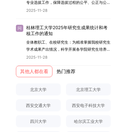
够担当民族复兴大任的高素质人才。（一）强化思
专业选拔工作，保障选拔过程的公平、公正与公
用成果分级方案》认定）；②作为主要完成人获
文选题为《加入合作社对茶农绿色生产行为的影响
的，将获发上海交通大学博士研究生毕业证书并授
想政治教育与导师队伍建设学校以党建引领为核
开，依据《海南大学普通本科学生自主选择专业管
得省部级二等奖及以上科研成果奖励（以证书为
2025-11-28
研究》，该研究立足于茶农生产经营实际，围
予博士学位。四、项目特色与支持条件（一）高水
心，将思想政治教育贯穿研究生培养全过程。通过
理办法》（海大党政办[2024]54号）及《关于做
准），其中一等奖要求排名前五，二等奖要求排名
绕“认知—采纳—转型—收益”这一主线，深入剖析
平科研平台学生可参与国家重大科研项目，接触材
修订导师立德树人职责实施细则，明确导师在研究
好2025-2026学年第1学期自主选择专业选拔考核
前三。（二）网上报名及缴费报名及缴费统一在网
合作社及其利益联结机制对茶农采纳绿色生产技术
料领域大科学装置与人工智能辅助研发平台，获得
桂林理工大学2025年研究生成果统计和考
问
生成长中的关键角色，推动形成以德为先、科研报
准备工作的通知》（海大本[2025]17号）两份核
上进行，时间为2025年11月27日上午9:00至
核工作的通知
行为的影响路径，不仅深化了合作社推动农业绿色
前沿科研训练条件。（二）优质导师资源由包括院
国的育人氛围。在加强学术规范和学风建设方面，
心文件精神，结合我院学科建设特点与教学管理实
2025年12月17日晚上10:00。考生须提前认真阅
转型的理论认识，也促进了农业经济学与生态学相
士在内的资深科研人员组成导师团队，提供高水平
全体教职工、在校研究生：为精准掌握我校研究生
学校持续开展学术诚信教育，营造风清气正的学术
际情况，特制定本实施方案。一、组建选拔工作专
读学校及学院发布的招生章程、简章及专业目录，
关研究的交叉融合，为促进茶农增收、服务双碳目
学术指导，并支持参与国际化学术交流。（三）优
学术成果产出情况，科学开展各学院研究生培养质
环境。（二）完善“五育并举”育人机制学校系统推
项领导小组为统筹推进自主选择专业选拔全流程工
按规定完成报名及缴费。逾期未完成视为自动放
标实现以及全面推进乡村振兴战略提供了有益参
厚奖助待遇提供具有竞争力的助研津贴与生活补
量评估工作，进一步推进研究生成果管理的规范
进德育、智育、体育、美育和劳育有机融合，构建
2025-11-28
作，确保各项环节有序落地，学院专门成立选拔工
弃。（三）申请材料提交符合报考条件的考生，需
考。二、答辩过程与主要内容（一）论文主要内容
助，保障学生潜心学业与研究。（四）畅通发展渠
化、制度化与信息化建设，现就2025年度研究生
全面发展的育人体系。通过课程教学、科研训练、
作领导小组。二、明确报名准入条件本次自主选择
下载并填写《博士入学申请材料自查表》，按要求
与框架文枚博士的论文聚焦茶农参与合作社这一现
道在培养过程中表现优异者，毕业后可优先获得苏
成果统计、审核及考核相关事宜通知如下：一、成
其他人都在看
热门推荐
社会实践等多种途径，提升研究生的综合素质，培
专业选拔的报名对象限定为2025级全日制普通本
整理申请材料，确保材料齐全、顺序正确。所有纸
实背景，系统梳理了“认知—采纳—转型—收益”的
州实验室的工作推荐机会。五、申请条件与报名流
果统计范畴及填报规范本次成果统计对象为我校全
养具有创新精神、实践能力和社会责任感的时代新
科在读学生，第二学士学位学生不在本次选拔范围
质申请材料及自查表须于2025年12月22日上午
作用链条，重点探讨了不同利益联结模式如何影响
程（一）基本申请条件不同选拔方式的申请者需满
体博士、硕士研究生，统计时限为2025年11月30
人。二、优化招生与学科结构，服务国家战略需求
内。同时需特别说明的是，在高考招生环节中，国
10:00前寄达经济学院研究生招生办公室。重要提
北京大学
北京理工大学
茶农的绿色生产决策，揭示了合作社在引导农业生
足相应规定：本科直博生须符合上海交通大学推荐
日前正式取得的各类学术成果。成果涵盖正式刊发
西南林业大学主动对接国家重大战略和区域发展需
家或学校已明确标注不得转专业的本科学生，不具
示：材料送达时间以签收时间为准，逾期不予受
产方式绿色转型中的内在机制。（二）答辩过程回
免试研究生相关要求。硕博连读与申请-考核制申
的学术论文、获得的科研奖励、已授权或在申的专
要，不断优化学科布局与招生机制，提升研究生教
备参与本次选拔考核的资格。三、确定选拔考核方
理；建议选择可靠快递方式邮寄；请严格对照材料
顾在答辩陈述环节，文枚就研究背景、分析框架、
请者应满足当年度上海交通大学博士研究生招生的
西安交通大学
西安电子科技大学
利、正式出版的专著、学科竞赛获奖证书及参与国
育服务经济社会发展的能力。目前，学校拥有4个
式本次自主选择专业选拔考核采用“初试+复试”的
清单顺序整理提交。材料不全、不符合要求或存在
核心内容以及创新之处进行了系统汇报。答辩委员
基本条件及各学院补充规定。（二）报名方式所有
内外学术交流活动的相关证明等。所有在校研究生
一级学科博士点、1个博士专业学位点，以及17个
两级考核模式，其中初试由学校教务处统一部署组
弄虚作假者，资格审查将不予通过。所有提交材料
会各位专家本着严谨求实的学术态度，从理论支
申请人须提前与意向导师沟通确认招生意向，并在
须登录桂林理工大学研究生教育综合管理信息系
一级学科硕士点和17个硕士专业学位点。“十四
四川大学
哈尔滨工业大学
织，复试环节则由我院自主负责实施，具体安排如
不予退还。考生须对报名信息的真实性和准确性负
撑、研究方法、数据论证以及逻辑结构等多个维度
达成一致后进行网上报名：本科直博生须按规定时
统，在指定功能模块完成成果信息录入，并上传相
五”期间，学校研究生规模实现显著增长，博士研
下：（一）学校统一初试安排初试的具体考试时
责，报名信息一经确认提交，不得修改。如确需修