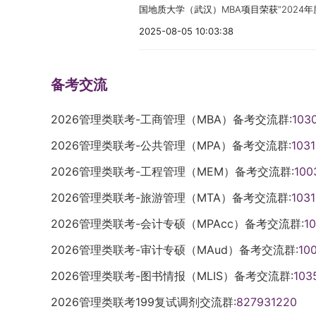
国地质大学（武汉）MBA项目荣获“2024年度
电子注册备案表》。选择我校报考点（考点代
称。姿态端正，双眼自然睁开并平视，耳朵
项链等物品，尽量不穿戴有金属装饰品的衣
奖项旨在推动商学院在管理教育领域的创新
须上传以上材料，不需邮寄；选择其他报考点
衡，头部和肩部要端正且不能过大或过小，需
2025-08-05 10:03:38
影响正常入场考试。（2）考生通过“智能安
野和领导力的管理人才。在全球化和信息化
至研究生招生办公室邮箱（yjsc4@snnu.e
（4）照明光线均匀，脸部、鼻部不能发光
常等情况的，必须在我校考点指定的物品放
凸显。中国地质大学（武汉）MBA项目通
士研究生只招收在职定向就业人员。报考非
生不得化妆，不得佩戴眼镜、隐形眼镜、美
门”检查，确认无误后方可进入人脸识别区
备考交流
创新课程设置、教学方法和产学研合作，为
定向，并填写定向委培单位。2.报考非定
毛、耳朵或造成阴影，要露出五官，并能如
考生如有其他特殊情况，请提前向工作人员说
和技能，着眼学生理论知识和实践、创新、
我校。报考定向的考生，被录取前须与招生
修改（不得使用PS等照片编辑软件处理，
后，进入“人脸识别区”。通过人脸识别核验
2026管理类联考-工商管理（MBA）备考交流群:
103
管理、精专业知识、敢于开拓、勇于创新的
议。3.同等学力（不含报考工商管理、公
等）进行技术处理，不得用照片翻拍）。2
时，考生需摘掉口罩、帽子、眼镜等，完全
才，成就了一大批德才兼备、出类拔萃的行
生）、本科结业及单独考试的考生，须选择
将持证的手臂和上半身整个拍进照片，头部
2026管理类联考-公共管理（MPA）备考交流群:
103
受监考人员核验身份证、准考证及“金属探
发展作出了积极贡献。
认，否则报名信息无效。4.我校部分专业
造成阴影，露出五官；确保身份证上的所有
生需摘除手套、口罩等，并按照监考员的要
2026管理类联考-工程管理（MEM）备考交流群:
100
请考生仔细阅读。有疑问请咨询相应招生学
层次清晰，不模糊；考生不得化妆，不得佩
发长度盖过耳廓的考生须将头发扎起。七、诚
点网报公告，若考生误选我校报考点，须在
线均匀，脸部、鼻部不能发光，无高光、光
2026管理类联考-旅游管理（MTA）备考交流群:
103
服从监考等工作人员管理或有违纪、作弊等
无效。
脸部、眼睛、眉毛、耳朵或造成阴影，要露
育法》、《国家教育考试违规处理办法》相
2026管理类联考-会计专硕（MPAcc）备考交流群:
1
貌，不得做任何修改（如不得使用PS等照
生诚信档案；涉嫌违法的，移送司法机关，
2026管理类联考-审计专硕（MAud）备考交流群:
10
伤疤、痣、发型等）进行技术处理，不得用
律责任。2.西北大学考点所有考场均安装
类型为非居民身份证、身份核验未通过或身
巡视人员不定时使用无线电侦测设备对考场
2026管理类联考-图书情报（MLIS）备考交流群:
103
网上确认，请务必按照身份证中的有效期限
陕西省教育考试院全程回放审看，现场或考
2026管理类联考199复试调剂交流群:
827931220
身份证的正反面图片。分正、反面两张上传
八、服务保障1.西北大学长安校区玉兰苑餐