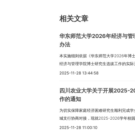
相关文章
华东师范大学2026年经济与
办法
本实施细则依据《华东师范大学2026年博
经济与管理学院博士研究生选拔工作的实际
保障选拔工作有序进行。一、招生工作准则
2025-11-28 13:44:58
量、维护教育公平为根本导向，严格遵循科
录取的核心准则，确保选拔出具备扎实学术
四川农业大学关于开展2025-
二、组织管理架构为保障招生工作的专业性
作的通知
工作小组，全面统筹博士研究生招生的各项
为切实保障家庭经济困难研究生顺利完成学
下，分别组建报考资格审核小组、专业资格
城支行协商对接，现就2025-2026学年
各司其职、协同配合，确保招生各环节审核
办理事宜明确如下，望各培养单位及相关研
条件1. 所有申请者需严格符合《华东师范大
2025-11-28 11:00:10
办理指南（一）申请资格要求申请校园地助
明确规定的各项报考要求。2. 硕博连读招