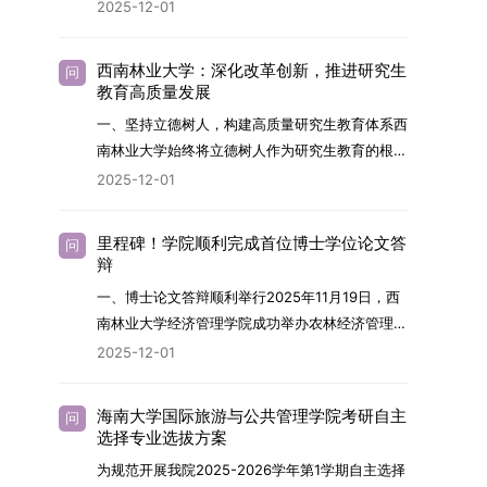
2026年，学院博士研究生招生全面实行“申请-考
2025-12-01
究与技术开发工作的未来领军人才。二、招生安排
核”机制。本年度计划招收博士研究生27名，具体
（一）招生学科范围涵盖材料科学与工程
导师招生计划详见学院官网发布的《四川大学经济
（0805）、化学（0703）、电子科学与技术
西南林业大学：深化改革创新，推进研究生
问
学院2026年博士生招生专业目录》。实际录取人
教育高质量发展
（0809）、材料与化工（0856）、机械
数将根据国家最终下达的招生计划及考生报名情况
（0855）、电子信息（0854）等相关专业。
一、坚持立德树人，构建高质量研究生教育体系西
进行适当调整。除国家专项计划外，我院招收定向
（二）招生名额2026年度具体招生规模以国家最
南林业大学始终将立德树人作为研究生教育的根本
就业考生的比例原则上不超过总计划的5%。全日
终下达计划为准，首批拟招收联合培养博士生16
任务，积极响应“教育强国，研究生教育何为”的时
2025-12-01
制定向就业考生在基本修业年限内须全脱产在校学
名。具体招生院系及导师信息请见相关名录。
代命题。学校全面贯彻党的教育方针，以高质量党
习。二、报考流程（一）报名资格1.申请人应拥护
（三）选拔途径共设置三种选拔方式，包括本科直
建引领研究生思想政治教育，修订并印发了《研究
中国共产党的领导，品德良好，遵纪守法，身心健
里程碑！学院顺利完成首位博士学位论文答
问
博、硕博连读与申请-考核制，将根据考生综合素
生导师立德树人职责实施细则（2025年修
辩
康，并满足《四川大学2026年博士研究生招生章
质择优录取。（四）培养类别全部为全日制非定向
订）》，推动导师发挥示范作用，引导学生树立德
程》中列出的各项基本条件。2.具备较强的科研能
一、博士论文答辩顺利举行2025年11月19日，西
就业博士研究生。三、培养模式与学位管理（一）
才兼备、科技报国的远大志向，增强社会责任感和
力，并展现出良好的科研发展潜力。3.提交两份由
南林业大学经济管理学院成功举办农林经济管理专
学籍管理联合培养学生学籍隶属于上海交通大学，
人文关怀，促进个人成长与国家战略需求深度融
正高级职称专家亲笔书写的推荐信，专业领域需与
业首届博士研究生学位论文答辩会。答辩地点设于
基本修业年限按该校研究生学籍管理办法执行。
2025-12-01
合。同时，学校制定《关于进一步加强研究生教育
报考专业相关，其中一份必须由报考导师出具。4.
学院303会议室，博士生文枚就其博士学位论文进
（二）培养阶段划分培养过程分为两个主要阶段：
管理工作的实施意见》，强化学风建设，深化科研
以同等学力身份报考者，其科研成果须同时符合以
行了汇报与答辩。答辩委员会由多位知名专家组
第一阶段于上海交通大学完成课程学习；第二阶段
诚信与学术道德教育，弘扬科学精神。学校坚
海南大学国际旅游与公共管理学院考研自主
问
下两项要求：①以第一作者身份在报考学科领域
成。北京林业大学陈建成教授担任主席，委员包括
进入苏州实验室，依托其重大科研任务开展课题研
选择专业选拔方案
持“五育并举”育人理念，通过德育铸魂、智育启
内发表期刊文章，其中至少1篇为A级、1篇为B级
云南财经大学熊德平教授、杨增雄教授、李亚波教
究与学位论文工作。（三）学历学位授予学生在规
智、体育强身、美育润心、劳育践行，全面培养能
为规范开展我院2025-2026学年第1学期自主选择
（期刊等级依据《四川大学哲学社会科学期刊与应
授，以及昆明理工大学冯朝睿教授。文枚的博士论
定年限内达到上海交通大学毕业及学位授予要求