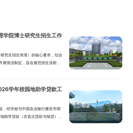
管理学院博士研究生招生工作
士研究生招生简章》的核心要求，结合
开展情况制定，旨在规范招生流程，
本次博士招生工作以提升人才选拔质
学筛选、公平公正、全面考察、择优
功底与良好科研潜力的优秀人才。
2026学年校园地助学贷款工
与严谨性，学院专门设立研究生招生
组织实施工作。在该小组的统筹指导
业，经学校与中国农业银行雅安市雨
审核小组以及综合考核小组，各小组
校园地助学贷款（含首次贷款与续贷）的
与考核工作规范落地。三、报考基本
究生知晓并遵照执行。一、首次贷款
学2026年博士研究生招生简章》中
学贷款首贷的研究生，需同时满足以
生类别仅面向本校全日制二年级在读的