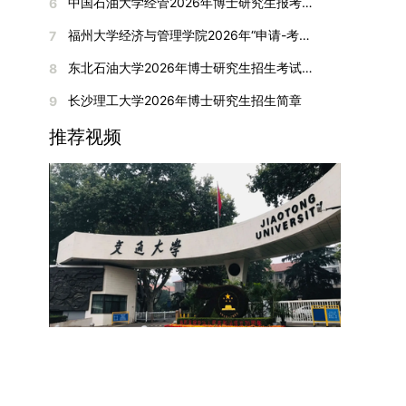
间初步定于2026年1月6日（星期二）下午，具体
中国石油大学经管2026年博士研究生报考通知
6
复试成绩按百分制计算，笔试与面试成绩各占
入实验室科研阶段后，由苏州实验室统筹安排住
在国内核心期刊发表的论文：需上传论文全文扫描
快布局新兴交叉学科，推动学科专业体系动态优
时段划分如下：（1）笔试时段：14:30—15:30，
50%，计算公式为：复试成绩 = (笔试成绩 + 面试
宿。（四）未尽事宜参照上海交通大学2026年博
福州大学经济与管理学院2026年“申请-考核”制招收攻读博士学位研究生相关要求
7
件；3. 已收到正式录用通知但尚未刊发的论文：
化。（三）深化科教融合与协同育人学校与高水平
时长60分钟；（2）面试时段：15:50—17:50，时
成绩) ÷ 2。复试成绩低于60分者不予录取。同等
士研究生招生章程及相关细则执行。相关推荐：上
需提交包含明确卷期号的录用通知原件及论文录用
科研机构共建联合培养平台，打破传统院系壁垒，
长120分钟。若因报名人数调整或其他特殊情况需
东北石油大学2026年博士研究生招生考试实施细则
8
学力考生复试期间须加试两门本专业硕士学位主干
海市复旦大学MBA 华东理工大学MBA 浙江省
稿。（二）科研奖励、专利及专著登记细则科研奖
促进科研资源与人才培养深度融合，提升研究生的
变更时间，学院将通过官方渠道提前通知所有考
课程，考试形式为笔试，具体科目见复试通知。4.
浙江工业大学MBA
长沙理工大学2026年博士研究生招生简章
9
励与专著（含软件著作权、学术专著）需已正式获
科研创新能力与实践能力。三、深化培养模式改
生。3. 复试地点安排本次复试的举办地点为海南
思想政治与品德考核复试期间将同步进行思想政治
得或出版，专利成果可包括处于申请中、已受理及
革，提升研究生教育质量西南林业大学将教育、科
大学观澜湖校区。考虑到最终报名人数可能影响考
推荐视频
素质和品德考核，重点考察考生的政治态度、道德
已授权三种状态。研究生需通过系统“科研成果信
技、人才协同发展的理念贯穿研究生培养全过程，
场设置，具体的笔试教室与面试房间将在报名结束
品质、诚信状况、遵纪守法表现等。拟录取名单确
息维护”菜单进行填报，每一项成果对应的所有证
着力提升人才自主培养质量。学校实行学术学位与
后，通过学院官网或班级通知等方式另行公布，请
定后，学院将向考生所在单位调取人事档案及现实
明材料均需整合为单个PDF文件上传。各类成果附
专业学位研究生分类培养，优化前者课程体系的理
考生密切关注。4. 综合成绩核算与录取规则考生
表现材料进行复核。考核不合格者不予录取。四、
件材料要求如下：1. 科研奖励及竞赛获奖：仅限省
论深度，强化后者课程的应用性与实践性。在产教
的最终综合成绩采用“初试+复试”加权计算方式，
录取办法1.考生总成绩由材料评议成绩和复试成绩
部级及以上级别奖励，需上传包含获奖者姓名的荣
融合方面，学校出台《科技小院管理办法》《研究
其中学校统一初试成绩占比50%，学院复试总成绩
加权得出，具体计算公式为：总成绩 = 材料评议
誉证书或奖状彩色扫描件；2. 学术专著：需上传
生联合培养基地建设管理办法》等文件，明确产学
占比50%。综合成绩核算完成后，将按分数从高到
成绩 × 50% + 复试成绩 × 50%。2.录取工作坚
封面、编者信息页、目录及封底的完整扫描件；3.
研一体化培养定位。目前已建成8个省级科技小
低进行排序，需要特别注意的是，初试成绩未达到
持“全面衡量、择优录取、保证质量、宁缺毋滥”原
国家授权专利：包括发明专利、实用新型专利、外
院，其中2个获省级专项资金支持。专业学位案例
及格线的考生，将不纳入排名范围。录取工作将严
则，根据招生计划、考生总成绩、思想政治表现及
观设计专利，需上传专利受理通知书及授权证书的
库建设成效显著，1个项目入选教育部主题案例
格按照学院自主选择专业的计划名额，从排名靠前
身心健康状况等因素确定拟录取名单。3.拟录取考
彩色扫描件。（三）学科竞赛登记细则仅统计研究
库，“十四五”以来获批省级案例库项目70余项、省
的考生中依次录取。若出现综合成绩相同的情况，
生须在规定时间内提交符合要求的体检报告（二级
生作为竞赛团队负责人，参与学科竞赛（文艺、体
级优质课程近50门。2025年，学校专项投入60余
将按以下顺序进行成绩比对，确定最终录取名次：
甲等及以上医院或四川大学校医院出具），体检标
育类竞赛除外）并获得省部级三等奖及以上奖励的
万元设立研究生科研创新基金，支持学生开展前沿
第一步比对初试科目中“高等数学B”的成绩，成绩
准按教育部及学校相关规定执行。4.拟录取名单经
成果，研究生需在系统“学科竞赛信息维护”菜单完