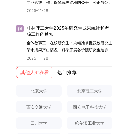
够担当民族复兴大任的高素质人才。（一）强化思
专业选拔工作，保障选拔过程的公平、公正与公
用成果分级方案》认定）；②作为主要完成人获
文选题为《加入合作社对茶农绿色生产行为的影响
的，将获发上海交通大学博士研究生毕业证书并授
想政治教育与导师队伍建设学校以党建引领为核
开，依据《海南大学普通本科学生自主选择专业管
得省部级二等奖及以上科研成果奖励（以证书为
2025-11-28
研究》，该研究立足于茶农生产经营实际，围
予博士学位。四、项目特色与支持条件（一）高水
心，将思想政治教育贯穿研究生培养全过程。通过
理办法》（海大党政办[2024]54号）及《关于做
准），其中一等奖要求排名前五，二等奖要求排名
绕“认知—采纳—转型—收益”这一主线，深入剖析
平科研平台学生可参与国家重大科研项目，接触材
修订导师立德树人职责实施细则，明确导师在研究
好2025-2026学年第1学期自主选择专业选拔考核
前三。（二）网上报名及缴费报名及缴费统一在网
合作社及其利益联结机制对茶农采纳绿色生产技术
料领域大科学装置与人工智能辅助研发平台，获得
桂林理工大学2025年研究生成果统计和考
问
生成长中的关键角色，推动形成以德为先、科研报
准备工作的通知》（海大本[2025]17号）两份核
上进行，时间为2025年11月27日上午9:00至
核工作的通知
行为的影响路径，不仅深化了合作社推动农业绿色
前沿科研训练条件。（二）优质导师资源由包括院
国的育人氛围。在加强学术规范和学风建设方面，
心文件精神，结合我院学科建设特点与教学管理实
2025年12月17日晚上10:00。考生须提前认真阅
转型的理论认识，也促进了农业经济学与生态学相
士在内的资深科研人员组成导师团队，提供高水平
全体教职工、在校研究生：为精准掌握我校研究生
学校持续开展学术诚信教育，营造风清气正的学术
际情况，特制定本实施方案。一、组建选拔工作专
读学校及学院发布的招生章程、简章及专业目录，
关研究的交叉融合，为促进茶农增收、服务双碳目
学术指导，并支持参与国际化学术交流。（三）优
学术成果产出情况，科学开展各学院研究生培养质
环境。（二）完善“五育并举”育人机制学校系统推
项领导小组为统筹推进自主选择专业选拔全流程工
按规定完成报名及缴费。逾期未完成视为自动放
标实现以及全面推进乡村振兴战略提供了有益参
厚奖助待遇提供具有竞争力的助研津贴与生活补
量评估工作，进一步推进研究生成果管理的规范
进德育、智育、体育、美育和劳育有机融合，构建
2025-11-28
作，确保各项环节有序落地，学院专门成立选拔工
弃。（三）申请材料提交符合报考条件的考生，需
考。二、答辩过程与主要内容（一）论文主要内容
助，保障学生潜心学业与研究。（四）畅通发展渠
化、制度化与信息化建设，现就2025年度研究生
全面发展的育人体系。通过课程教学、科研训练、
作领导小组。二、明确报名准入条件本次自主选择
下载并填写《博士入学申请材料自查表》，按要求
与框架文枚博士的论文聚焦茶农参与合作社这一现
道在培养过程中表现优异者，毕业后可优先获得苏
成果统计、审核及考核相关事宜通知如下：一、成
其他人都在看
热门推荐
社会实践等多种途径，提升研究生的综合素质，培
专业选拔的报名对象限定为2025级全日制普通本
整理申请材料，确保材料齐全、顺序正确。所有纸
实背景，系统梳理了“认知—采纳—转型—收益”的
州实验室的工作推荐机会。五、申请条件与报名流
果统计范畴及填报规范本次成果统计对象为我校全
养具有创新精神、实践能力和社会责任感的时代新
科在读学生，第二学士学位学生不在本次选拔范围
质申请材料及自查表须于2025年12月22日上午
作用链条，重点探讨了不同利益联结模式如何影响
程（一）基本申请条件不同选拔方式的申请者需满
体博士、硕士研究生，统计时限为2025年11月30
人。二、优化招生与学科结构，服务国家战略需求
内。同时需特别说明的是，在高考招生环节中，国
10:00前寄达经济学院研究生招生办公室。重要提
北京大学
北京理工大学
茶农的绿色生产决策，揭示了合作社在引导农业生
足相应规定：本科直博生须符合上海交通大学推荐
日前正式取得的各类学术成果。成果涵盖正式刊发
西南林业大学主动对接国家重大战略和区域发展需
家或学校已明确标注不得转专业的本科学生，不具
示：材料送达时间以签收时间为准，逾期不予受
产方式绿色转型中的内在机制。（二）答辩过程回
免试研究生相关要求。硕博连读与申请-考核制申
的学术论文、获得的科研奖励、已授权或在申的专
要，不断优化学科布局与招生机制，提升研究生教
备参与本次选拔考核的资格。三、确定选拔考核方
理；建议选择可靠快递方式邮寄；请严格对照材料
顾在答辩陈述环节，文枚就研究背景、分析框架、
请者应满足当年度上海交通大学博士研究生招生的
西安交通大学
西安电子科技大学
利、正式出版的专著、学科竞赛获奖证书及参与国
育服务经济社会发展的能力。目前，学校拥有4个
式本次自主选择专业选拔考核采用“初试+复试”的
清单顺序整理提交。材料不全、不符合要求或存在
核心内容以及创新之处进行了系统汇报。答辩委员
基本条件及各学院补充规定。（二）报名方式所有
内外学术交流活动的相关证明等。所有在校研究生
一级学科博士点、1个博士专业学位点，以及17个
两级考核模式，其中初试由学校教务处统一部署组
弄虚作假者，资格审查将不予通过。所有提交材料
会各位专家本着严谨求实的学术态度，从理论支
申请人须提前与意向导师沟通确认招生意向，并在
须登录桂林理工大学研究生教育综合管理信息系
一级学科硕士点和17个硕士专业学位点。“十四
四川大学
哈尔滨工业大学
织，复试环节则由我院自主负责实施，具体安排如
不予退还。考生须对报名信息的真实性和准确性负
撑、研究方法、数据论证以及逻辑结构等多个维度
达成一致后进行网上报名：本科直博生须按规定时
统，在指定功能模块完成成果信息录入，并上传相
五”期间，学校研究生规模实现显著增长，博士研
下：（一）学校统一初试安排初试的具体考试时
责，报名信息一经确认提交，不得修改。如确需修