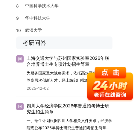
中国科学技术大学
8
华中科技大学
9
武汉大学
10
考研问答
上海交通大学与苏州国家实验室2026年联
问
合培养博士生专项计划招生简章
为服务国家重大战略需求，依托高水平科研平台培
养高层次创新人才，经上级部门批准，苏州实验室
（全称“苏州国家实验室”）与上海交通大学将于
2025-12-02
2026年继续合作开展博士研究生联合培养工作。
该项目旨在选拔优秀学子，在材料及相关前沿交叉
四川大学经济学院2026年普通招考博士研
问
学科领域进行深度培养。相关招生政策及安排说明
究生招生简章
如下。一、培养定位本项目致力于面向国家战略发
一、招生计划根据四川大学相关文件要求，经济学
展方向，培育具备科学家素养、创新精神与科研能
院现公布2026年博士研究生普通招考招生简章。
力，系统掌握学科前沿知识，能胜任高水平科学研