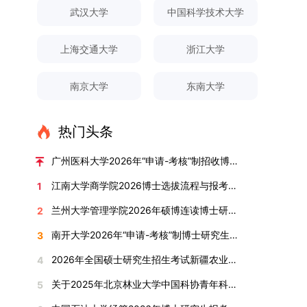
对论文展开评议，在肯定论文质量的同时，也提出
间登录国家推荐免试服务系统完成志愿填报。硕博
关证明材料的PDF版本，相关审核人员将通过系统
究生规模增长达211%。在招生宣传方面，学校构
间、考试科目、考场分布及相关要求，以《关于做
武汉大学
中国科学技术大学
改，须在报名截止前重新填报。三、选拔与录取1.
了若干修改建议，并就如何进一步聚焦关键科学问
连读与申请-考核制考生需登录上海交通大学研招
进行线上审核。（一）学术论文登记细则学术论文
建了“网络宣传+AI智能咨询+现场答疑”三位一体的
好2025-2026学年第1学期自主选择专业选拔考核
资格审查学院将依据网上报名信息及寄达的申请材
题、加强理论阐释深度等方面给予了指导。三、答
网报名系统，选择“国家实验室联培专项”，并选定
包含期刊论文与会议论文两类，研究生需在系
招生宣传平台，持续推进招生模式改革。2024年
准备工作的通知》（海大本[2025]17号）文件中
料进行资格审查，核实考生报考资格、材料完整性
上海交通大学
浙江大学
辩结果与培养意义（一）答辩结果经答辩委员会充
名录内交大导师。（三）报名时间节点本科直博生
统“论文发表信息维护”板块完成信息填报。该板块
起全面推行“申请-考核”制博士招生，2025年进一
的明确规定为准，考生可随时关注学校教务处发布
及缴费情况。审查结果预计于2025年12月下旬在
分讨论、集体评议及无记名投票，一致认为文枚的
报名以学校通知为准；硕博连读与申请-考核制设
中标注为红色的字段为必填项，填报时须确保信息
步拓展“直博”“硕博连读”等多元招生渠道。在学科
的官方信息。（二）学院自主复试安排复试是衡量
学院网站公布。2.材料评议学院将组织专家组对通
博士学位论文研究思路清晰、内容充实、调研扎
两批报名，第一批截止时间为2025年12月15日，
南京大学
东南大学
真实准确、完整规范，若出现空项或错填情况，将
专业调整方面，学校实施存量专业优化行动，压缩
考生综合能力与专业适配度的关键环节，我院将从
过资格审查的考生材料进行评议并打分，满分为
实、写作规范、结论可靠，且已完成足量研究工
第二批为2026年3月15日至4月20日，具体时间以
直接导致审核不通过。论文统计遵循以下原则：对
或撤销生源不足专业，将非全日制招生计划向需求
考核方式、时间、地点等多方面做好细致安排，确
100分。评议结果预计于2026年1月中上旬公布。
作，符合博士学位授予要求，同意通过博士学位论
报考学院通知为准。（四）材料提交申请人须按学
于SCI、EI、ISTP、CSCD、CSSCI、A刊、B刊等
旺盛的学科倾斜；同时加快推进急需学科专业建
保考核结果客观准确。1. 复试考核构成复试成绩由
学院将根据材料评议成绩及招生计划，确定进入复
热门头条
文答辩。文枚由张连刚教授指导完成学业，其答辩
校及报考学院要求，如实提交全部申请材料并完成
高水平论文，仅统计以桂林理工大学为第一署名单
设，陆续开展“生物与医药”“低空技术与工程”等新
笔试与面试两部分组成，具体占比为：笔试成绩占
试的考生名单。同等学力报考者须参加学校统一组
通过标志着西南林业大学农林经济管理专业诞生首
线上报名程序。六、考核与录取考核工作由上海交
位，且研究生为第一作者，或导师为第一作者、研
兴专业招生。学校还深化科教融合，单列专项招生
复试总成绩的40%，面试成绩占复试总成绩的
广州医科大学2026年“申请-考核”制招收博士研究生报考公告
织的政治理论考试，具体时间地点另行通知，成绩
位博士毕业生。待学校学位评定委员会审议通过
通大学相关学院与苏州实验室联合组织，具体考核
究生为第二作者的论文；在Nature、Science、
计划，与中国科学院昆明植物研究所、西双版纳热
60%。（1）笔试：以英语能力测试为核心，重点
合格线为60分。非同等学力考生无需参加。3.复
后，她也将成为云南省该专业首位获得博士学位的
形式、内容及流程以学院后续公布的方案为准。录
江南大学商学院2026博士选拔流程与报考条件汇总
1
Cell三大顶刊及其子刊发表的论文，不受作者排名
带植物园等科研机构开展联合培养，探索跨学科、
考查考生的英语阅读理解、书面写作及英汉互译能
试安排复试环节将对考生的思想品德、专业素养、
研究生。（二）学科建设意义此次博士论文答辩的
取时将对考生进行全面考察，学术能力与思想品德
限制，只要署名单位包含桂林理工大学均纳入统计
跨机构的研究生培养新机制。（一）推进招生制度
力，全面评估其英语综合应用水平。（2）面试：
兰州大学管理学院2026年硕博连读博士研究生招生“申请-考核”实施方案
2
外语能力、创新意识及综合素质进行全面考察。复
顺利完成，是学院在农林经济管理博士研究生培养
并重，报名及考核期间有违规或学术不端行为者将
范围。其中，被SCI、EI、ISTP收录的论文，需额
改革与生源质量提升学校建立多元化招生宣传与咨
采用综合面试形式，考核内容涵盖中英文自我介
试分为笔试与面试两部分：笔试科目为“经济学综
方面取得的重要进展，反映了该学位点建设已初见
按有关规定处理。七、其他事项（一）入学时间预
南开大学2026年“申请-考核”制博士研究生招生录取工作实施细则
3
外提供检索证明，论文全文与检索证明须合并为单
询平台，提升生源质量。推行“申请-考核”制博士
绍、综合素养评估（包括逻辑思维、沟通表达、应
合”，适用于理论经济学与应用经济学各专业，形
成效。这一成果不仅体现了学科建设的新突破，也
计为2026年春季或秋季学期。（二）费用与奖助
个PDF文件上传。不同类型论文需提交的附件材料
招生，并拓展直博与硕博连读渠道，增强招生方式
变能力等）以及专业认知程度（包括对目标专业的
2026年全国硕士研究生招生考试新疆农业大学报考点网上确认公告
4
式为闭卷，时长为3小时，满分100分。面试环节
为未来农林经济管理学科的持续发展、学术交流与
学费标准按上海交通大学相关规定执行；学生在读
如下：1. 被SCI、EI、ISTP、SSCI、A&HCI来源期
的灵活性与针对性。（二）优化学科专业布局通过
了解、学习规划等），全方位判断考生是否具备进
要求考生准备10—15分钟的PPT报告，内容应涵盖
合作注入了新的活力。
期间享受学校与实验室共同提供的奖助学金待遇。
关于2025年北京林业大学中国科协青年科技人才培育工程博士生推荐工作的通知
5
刊收录的论文：需按“检索证明（如有）+分区报告
撤销合并低效专业、加强社会急需学科建设，学校
入目标专业学习的潜力。2. 复试时间安排复试时
个人科研经历、研究成果及博士阶段研究设想等。
（三）住宿安排课程学习阶段由学校协调住宿；进
（如有）+论文全文（必备）”的顺序合并材料；2.
不断优化学科结构。面向国家战略和产业需求，加