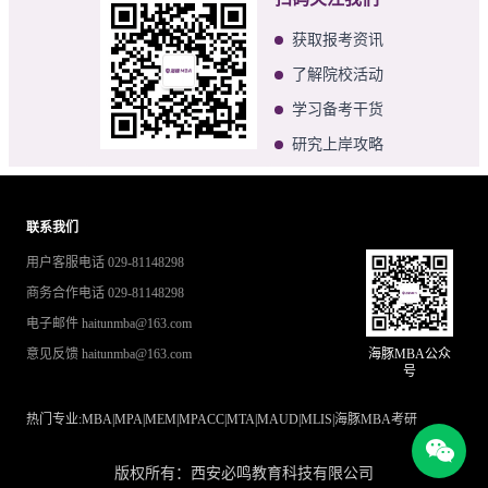
获取报考资讯
了解院校活动
学习备考干货
研究上岸攻略
联系我们
用户客服电话 029-81148298
商务合作电话 029-81148298
电子邮件 haitunmba@163.com
意见反馈 haitunmba@163.com
海豚MBA公众
号
热门专业:
MBA
|
MPA
|
MEM
|
MPACC
|
MTA
|
MAUD
|
MLIS
|
海豚MBA考研
版权所有：西安必鸣教育科技有限公司