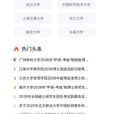
对论文展开评议，在肯定论文质量的同时，也提出
间登录国家推荐免试服务系统完成志愿填报。硕博
关证明材料的PDF版本，相关审核人员将通过系统
究生规模增长达211%。在招生宣传方面，学校构
间、考试科目、考场分布及相关要求，以《关于做
武汉大学
中国科学技术大学
改，须在报名截止前重新填报。三、选拔与录取1.
了若干修改建议，并就如何进一步聚焦关键科学问
连读与申请-考核制考生需登录上海交通大学研招
进行线上审核。（一）学术论文登记细则学术论文
建了“网络宣传+AI智能咨询+现场答疑”三位一体的
好2025-2026学年第1学期自主选择专业选拔考核
资格审查学院将依据网上报名信息及寄达的申请材
题、加强理论阐释深度等方面给予了指导。三、答
网报名系统，选择“国家实验室联培专项”，并选定
包含期刊论文与会议论文两类，研究生需在系
招生宣传平台，持续推进招生模式改革。2024年
准备工作的通知》（海大本[2025]17号）文件中
料进行资格审查，核实考生报考资格、材料完整性
上海交通大学
浙江大学
辩结果与培养意义（一）答辩结果经答辩委员会充
名录内交大导师。（三）报名时间节点本科直博生
统“论文发表信息维护”板块完成信息填报。该板块
起全面推行“申请-考核”制博士招生，2025年进一
的明确规定为准，考生可随时关注学校教务处发布
及缴费情况。审查结果预计于2025年12月下旬在
分讨论、集体评议及无记名投票，一致认为文枚的
报名以学校通知为准；硕博连读与申请-考核制设
中标注为红色的字段为必填项，填报时须确保信息
步拓展“直博”“硕博连读”等多元招生渠道。在学科
的官方信息。（二）学院自主复试安排复试是衡量
学院网站公布。2.材料评议学院将组织专家组对通
博士学位论文研究思路清晰、内容充实、调研扎
两批报名，第一批截止时间为2025年12月15日，
南京大学
东南大学
真实准确、完整规范，若出现空项或错填情况，将
专业调整方面，学校实施存量专业优化行动，压缩
考生综合能力与专业适配度的关键环节，我院将从
过资格审查的考生材料进行评议并打分，满分为
实、写作规范、结论可靠，且已完成足量研究工
第二批为2026年3月15日至4月20日，具体时间以
直接导致审核不通过。论文统计遵循以下原则：对
或撤销生源不足专业，将非全日制招生计划向需求
考核方式、时间、地点等多方面做好细致安排，确
100分。评议结果预计于2026年1月中上旬公布。
作，符合博士学位授予要求，同意通过博士学位论
报考学院通知为准。（四）材料提交申请人须按学
于SCI、EI、ISTP、CSCD、CSSCI、A刊、B刊等
旺盛的学科倾斜；同时加快推进急需学科专业建
保考核结果客观准确。1. 复试考核构成复试成绩由
学院将根据材料评议成绩及招生计划，确定进入复
热门头条
文答辩。文枚由张连刚教授指导完成学业，其答辩
校及报考学院要求，如实提交全部申请材料并完成
高水平论文，仅统计以桂林理工大学为第一署名单
设，陆续开展“生物与医药”“低空技术与工程”等新
笔试与面试两部分组成，具体占比为：笔试成绩占
试的考生名单。同等学力报考者须参加学校统一组
通过标志着西南林业大学农林经济管理专业诞生首
线上报名程序。六、考核与录取考核工作由上海交
位，且研究生为第一作者，或导师为第一作者、研
兴专业招生。学校还深化科教融合，单列专项招生
复试总成绩的40%，面试成绩占复试总成绩的
广州医科大学2026年“申请-考核”制招收博士研究生报考公告
织的政治理论考试，具体时间地点另行通知，成绩
位博士毕业生。待学校学位评定委员会审议通过
通大学相关学院与苏州实验室联合组织，具体考核
究生为第二作者的论文；在Nature、Science、
计划，与中国科学院昆明植物研究所、西双版纳热
60%。（1）笔试：以英语能力测试为核心，重点
合格线为60分。非同等学力考生无需参加。3.复
后，她也将成为云南省该专业首位获得博士学位的
形式、内容及流程以学院后续公布的方案为准。录
江南大学商学院2026博士选拔流程与报考条件汇总
1
Cell三大顶刊及其子刊发表的论文，不受作者排名
带植物园等科研机构开展联合培养，探索跨学科、
考查考生的英语阅读理解、书面写作及英汉互译能
试安排复试环节将对考生的思想品德、专业素养、
研究生。（二）学科建设意义此次博士论文答辩的
取时将对考生进行全面考察，学术能力与思想品德
限制，只要署名单位包含桂林理工大学均纳入统计
跨机构的研究生培养新机制。（一）推进招生制度
力，全面评估其英语综合应用水平。（2）面试：
兰州大学管理学院2026年硕博连读博士研究生招生“申请-考核”实施方案
2
外语能力、创新意识及综合素质进行全面考察。复
顺利完成，是学院在农林经济管理博士研究生培养
并重，报名及考核期间有违规或学术不端行为者将
范围。其中，被SCI、EI、ISTP收录的论文，需额
改革与生源质量提升学校建立多元化招生宣传与咨
采用综合面试形式，考核内容涵盖中英文自我介
试分为笔试与面试两部分：笔试科目为“经济学综
方面取得的重要进展，反映了该学位点建设已初见
按有关规定处理。七、其他事项（一）入学时间预
南开大学2026年“申请-考核”制博士研究生招生录取工作实施细则
3
外提供检索证明，论文全文与检索证明须合并为单
询平台，提升生源质量。推行“申请-考核”制博士
绍、综合素养评估（包括逻辑思维、沟通表达、应
合”，适用于理论经济学与应用经济学各专业，形
成效。这一成果不仅体现了学科建设的新突破，也
计为2026年春季或秋季学期。（二）费用与奖助
个PDF文件上传。不同类型论文需提交的附件材料
招生，并拓展直博与硕博连读渠道，增强招生方式
变能力等）以及专业认知程度（包括对目标专业的
2026年全国硕士研究生招生考试新疆农业大学报考点网上确认公告
4
式为闭卷，时长为3小时，满分100分。面试环节
为未来农林经济管理学科的持续发展、学术交流与
学费标准按上海交通大学相关规定执行；学生在读
如下：1. 被SCI、EI、ISTP、SSCI、A&HCI来源期
的灵活性与针对性。（二）优化学科专业布局通过
了解、学习规划等），全方位判断考生是否具备进
要求考生准备10—15分钟的PPT报告，内容应涵盖
合作注入了新的活力。
期间享受学校与实验室共同提供的奖助学金待遇。
关于2025年北京林业大学中国科协青年科技人才培育工程博士生推荐工作的通知
5
刊收录的论文：需按“检索证明（如有）+分区报告
撤销合并低效专业、加强社会急需学科建设，学校
入目标专业学习的潜力。2. 复试时间安排复试时
个人科研经历、研究成果及博士阶段研究设想等。
（三）住宿安排课程学习阶段由学校协调住宿；进
（如有）+论文全文（必备）”的顺序合并材料；2.
不断优化学科结构。面向国家战略和产业需求，加