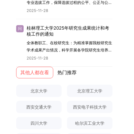
够担当民族复兴大任的高素质人才。（一）强化思
专业选拔工作，保障选拔过程的公平、公正与公
用成果分级方案》认定）；②作为主要完成人获
文选题为《加入合作社对茶农绿色生产行为的影响
的，将获发上海交通大学博士研究生毕业证书并授
想政治教育与导师队伍建设学校以党建引领为核
开，依据《海南大学普通本科学生自主选择专业管
得省部级二等奖及以上科研成果奖励（以证书为
2025-11-28
研究》，该研究立足于茶农生产经营实际，围
予博士学位。四、项目特色与支持条件（一）高水
心，将思想政治教育贯穿研究生培养全过程。通过
理办法》（海大党政办[2024]54号）及《关于做
准），其中一等奖要求排名前五，二等奖要求排名
绕“认知—采纳—转型—收益”这一主线，深入剖析
平科研平台学生可参与国家重大科研项目，接触材
修订导师立德树人职责实施细则，明确导师在研究
好2025-2026学年第1学期自主选择专业选拔考核
前三。（二）网上报名及缴费报名及缴费统一在网
合作社及其利益联结机制对茶农采纳绿色生产技术
料领域大科学装置与人工智能辅助研发平台，获得
桂林理工大学2025年研究生成果统计和考
问
生成长中的关键角色，推动形成以德为先、科研报
准备工作的通知》（海大本[2025]17号）两份核
上进行，时间为2025年11月27日上午9:00至
核工作的通知
行为的影响路径，不仅深化了合作社推动农业绿色
前沿科研训练条件。（二）优质导师资源由包括院
国的育人氛围。在加强学术规范和学风建设方面，
心文件精神，结合我院学科建设特点与教学管理实
2025年12月17日晚上10:00。考生须提前认真阅
转型的理论认识，也促进了农业经济学与生态学相
士在内的资深科研人员组成导师团队，提供高水平
全体教职工、在校研究生：为精准掌握我校研究生
学校持续开展学术诚信教育，营造风清气正的学术
际情况，特制定本实施方案。一、组建选拔工作专
读学校及学院发布的招生章程、简章及专业目录，
关研究的交叉融合，为促进茶农增收、服务双碳目
学术指导，并支持参与国际化学术交流。（三）优
学术成果产出情况，科学开展各学院研究生培养质
环境。（二）完善“五育并举”育人机制学校系统推
项领导小组为统筹推进自主选择专业选拔全流程工
按规定完成报名及缴费。逾期未完成视为自动放
标实现以及全面推进乡村振兴战略提供了有益参
厚奖助待遇提供具有竞争力的助研津贴与生活补
量评估工作，进一步推进研究生成果管理的规范
进德育、智育、体育、美育和劳育有机融合，构建
2025-11-28
作，确保各项环节有序落地，学院专门成立选拔工
弃。（三）申请材料提交符合报考条件的考生，需
考。二、答辩过程与主要内容（一）论文主要内容
助，保障学生潜心学业与研究。（四）畅通发展渠
化、制度化与信息化建设，现就2025年度研究生
全面发展的育人体系。通过课程教学、科研训练、
作领导小组。二、明确报名准入条件本次自主选择
下载并填写《博士入学申请材料自查表》，按要求
与框架文枚博士的论文聚焦茶农参与合作社这一现
道在培养过程中表现优异者，毕业后可优先获得苏
成果统计、审核及考核相关事宜通知如下：一、成
其他人都在看
热门推荐
社会实践等多种途径，提升研究生的综合素质，培
专业选拔的报名对象限定为2025级全日制普通本
整理申请材料，确保材料齐全、顺序正确。所有纸
实背景，系统梳理了“认知—采纳—转型—收益”的
州实验室的工作推荐机会。五、申请条件与报名流
果统计范畴及填报规范本次成果统计对象为我校全
养具有创新精神、实践能力和社会责任感的时代新
科在读学生，第二学士学位学生不在本次选拔范围
质申请材料及自查表须于2025年12月22日上午
作用链条，重点探讨了不同利益联结模式如何影响
程（一）基本申请条件不同选拔方式的申请者需满
体博士、硕士研究生，统计时限为2025年11月30
人。二、优化招生与学科结构，服务国家战略需求
内。同时需特别说明的是，在高考招生环节中，国
10:00前寄达经济学院研究生招生办公室。重要提
北京大学
北京理工大学
茶农的绿色生产决策，揭示了合作社在引导农业生
足相应规定：本科直博生须符合上海交通大学推荐
日前正式取得的各类学术成果。成果涵盖正式刊发
西南林业大学主动对接国家重大战略和区域发展需
家或学校已明确标注不得转专业的本科学生，不具
示：材料送达时间以签收时间为准，逾期不予受
产方式绿色转型中的内在机制。（二）答辩过程回
免试研究生相关要求。硕博连读与申请-考核制申
的学术论文、获得的科研奖励、已授权或在申的专
要，不断优化学科布局与招生机制，提升研究生教
备参与本次选拔考核的资格。三、确定选拔考核方
理；建议选择可靠快递方式邮寄；请严格对照材料
顾在答辩陈述环节，文枚就研究背景、分析框架、
请者应满足当年度上海交通大学博士研究生招生的
西安交通大学
西安电子科技大学
利、正式出版的专著、学科竞赛获奖证书及参与国
育服务经济社会发展的能力。目前，学校拥有4个
式本次自主选择专业选拔考核采用“初试+复试”的
清单顺序整理提交。材料不全、不符合要求或存在
核心内容以及创新之处进行了系统汇报。答辩委员
基本条件及各学院补充规定。（二）报名方式所有
内外学术交流活动的相关证明等。所有在校研究生
一级学科博士点、1个博士专业学位点，以及17个
两级考核模式，其中初试由学校教务处统一部署组
弄虚作假者，资格审查将不予通过。所有提交材料
会各位专家本着严谨求实的学术态度，从理论支
申请人须提前与意向导师沟通确认招生意向，并在
须登录桂林理工大学研究生教育综合管理信息系
一级学科硕士点和17个硕士专业学位点。“十四
四川大学
哈尔滨工业大学
织，复试环节则由我院自主负责实施，具体安排如
不予退还。考生须对报名信息的真实性和准确性负
撑、研究方法、数据论证以及逻辑结构等多个维度
达成一致后进行网上报名：本科直博生须按规定时
统，在指定功能模块完成成果信息录入，并上传相
五”期间，学校研究生规模实现显著增长，博士研
下：（一）学校统一初试安排初试的具体考试时
责，报名信息一经确认提交，不得修改。如确需修