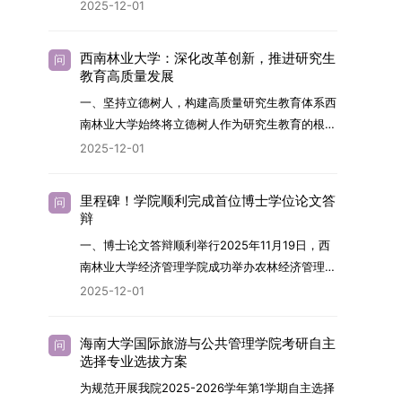
2026年，学院博士研究生招生全面实行“申请-考
2025-12-01
究与技术开发工作的未来领军人才。二、招生安排
核”机制。本年度计划招收博士研究生27名，具体
（一）招生学科范围涵盖材料科学与工程
导师招生计划详见学院官网发布的《四川大学经济
（0805）、化学（0703）、电子科学与技术
西南林业大学：深化改革创新，推进研究生
问
学院2026年博士生招生专业目录》。实际录取人
教育高质量发展
（0809）、材料与化工（0856）、机械
数将根据国家最终下达的招生计划及考生报名情况
（0855）、电子信息（0854）等相关专业。
一、坚持立德树人，构建高质量研究生教育体系西
进行适当调整。除国家专项计划外，我院招收定向
（二）招生名额2026年度具体招生规模以国家最
南林业大学始终将立德树人作为研究生教育的根本
就业考生的比例原则上不超过总计划的5%。全日
终下达计划为准，首批拟招收联合培养博士生16
任务，积极响应“教育强国，研究生教育何为”的时
2025-12-01
制定向就业考生在基本修业年限内须全脱产在校学
名。具体招生院系及导师信息请见相关名录。
代命题。学校全面贯彻党的教育方针，以高质量党
习。二、报考流程（一）报名资格1.申请人应拥护
（三）选拔途径共设置三种选拔方式，包括本科直
建引领研究生思想政治教育，修订并印发了《研究
中国共产党的领导，品德良好，遵纪守法，身心健
里程碑！学院顺利完成首位博士学位论文答
问
博、硕博连读与申请-考核制，将根据考生综合素
生导师立德树人职责实施细则（2025年修
辩
康，并满足《四川大学2026年博士研究生招生章
质择优录取。（四）培养类别全部为全日制非定向
订）》，推动导师发挥示范作用，引导学生树立德
程》中列出的各项基本条件。2.具备较强的科研能
一、博士论文答辩顺利举行2025年11月19日，西
就业博士研究生。三、培养模式与学位管理（一）
才兼备、科技报国的远大志向，增强社会责任感和
力，并展现出良好的科研发展潜力。3.提交两份由
南林业大学经济管理学院成功举办农林经济管理专
学籍管理联合培养学生学籍隶属于上海交通大学，
人文关怀，促进个人成长与国家战略需求深度融
正高级职称专家亲笔书写的推荐信，专业领域需与
业首届博士研究生学位论文答辩会。答辩地点设于
基本修业年限按该校研究生学籍管理办法执行。
2025-12-01
合。同时，学校制定《关于进一步加强研究生教育
报考专业相关，其中一份必须由报考导师出具。4.
学院303会议室，博士生文枚就其博士学位论文进
（二）培养阶段划分培养过程分为两个主要阶段：
管理工作的实施意见》，强化学风建设，深化科研
以同等学力身份报考者，其科研成果须同时符合以
行了汇报与答辩。答辩委员会由多位知名专家组
第一阶段于上海交通大学完成课程学习；第二阶段
诚信与学术道德教育，弘扬科学精神。学校坚
海南大学国际旅游与公共管理学院考研自主
问
下两项要求：①以第一作者身份在报考学科领域
成。北京林业大学陈建成教授担任主席，委员包括
进入苏州实验室，依托其重大科研任务开展课题研
选择专业选拔方案
持“五育并举”育人理念，通过德育铸魂、智育启
内发表期刊文章，其中至少1篇为A级、1篇为B级
云南财经大学熊德平教授、杨增雄教授、李亚波教
究与学位论文工作。（三）学历学位授予学生在规
智、体育强身、美育润心、劳育践行，全面培养能
为规范开展我院2025-2026学年第1学期自主选择
（期刊等级依据《四川大学哲学社会科学期刊与应
授，以及昆明理工大学冯朝睿教授。文枚的博士论
定年限内达到上海交通大学毕业及学位授予要求