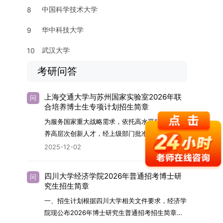
中国科学技术大学
8
华中科技大学
9
武汉大学
10
考研问答
上海交通大学与苏州国家实验室2026年联
问
合培养博士生专项计划招生简章
为服务国家重大战略需求，依托高水平科研平台培
养高层次创新人才，经上级部门批准，苏州实验室
（全称“苏州国家实验室”）与上海交通大学将于
2025-12-02
2026年继续合作开展博士研究生联合培养工作。
该项目旨在选拔优秀学子，在材料及相关前沿交叉
四川大学经济学院2026年普通招考博士研
问
学科领域进行深度培养。相关招生政策及安排说明
究生招生简章
如下。一、培养定位本项目致力于面向国家战略发
一、招生计划根据四川大学相关文件要求，经济学
展方向，培育具备科学家素养、创新精神与科研能
院现公布2026年博士研究生普通招考招生简章。
力，系统掌握学科前沿知识，能胜任高水平科学研