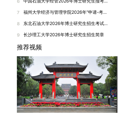
间初步定于2026年1月6日（星期二）下午，具体
中国石油大学经管2026年博士研究生报考通知
6
复试成绩按百分制计算，笔试与面试成绩各占
入实验室科研阶段后，由苏州实验室统筹安排住
在国内核心期刊发表的论文：需上传论文全文扫描
快布局新兴交叉学科，推动学科专业体系动态优
时段划分如下：（1）笔试时段：14:30—15:30，
50%，计算公式为：复试成绩 = (笔试成绩 + 面试
宿。（四）未尽事宜参照上海交通大学2026年博
福州大学经济与管理学院2026年“申请-考核”制招收攻读博士学位研究生相关要求
7
件；3. 已收到正式录用通知但尚未刊发的论文：
化。（三）深化科教融合与协同育人学校与高水平
时长60分钟；（2）面试时段：15:50—17:50，时
成绩) ÷ 2。复试成绩低于60分者不予录取。同等
士研究生招生章程及相关细则执行。相关推荐：上
需提交包含明确卷期号的录用通知原件及论文录用
科研机构共建联合培养平台，打破传统院系壁垒，
长120分钟。若因报名人数调整或其他特殊情况需
东北石油大学2026年博士研究生招生考试实施细则
8
学力考生复试期间须加试两门本专业硕士学位主干
海市复旦大学MBA 华东理工大学MBA 浙江省
稿。（二）科研奖励、专利及专著登记细则科研奖
促进科研资源与人才培养深度融合，提升研究生的
变更时间，学院将通过官方渠道提前通知所有考
课程，考试形式为笔试，具体科目见复试通知。4.
浙江工业大学MBA
长沙理工大学2026年博士研究生招生简章
9
励与专著（含软件著作权、学术专著）需已正式获
科研创新能力与实践能力。三、深化培养模式改
生。3. 复试地点安排本次复试的举办地点为海南
思想政治与品德考核复试期间将同步进行思想政治
得或出版，专利成果可包括处于申请中、已受理及
革，提升研究生教育质量西南林业大学将教育、科
大学观澜湖校区。考虑到最终报名人数可能影响考
推荐视频
素质和品德考核，重点考察考生的政治态度、道德
已授权三种状态。研究生需通过系统“科研成果信
技、人才协同发展的理念贯穿研究生培养全过程，
场设置，具体的笔试教室与面试房间将在报名结束
品质、诚信状况、遵纪守法表现等。拟录取名单确
息维护”菜单进行填报，每一项成果对应的所有证
着力提升人才自主培养质量。学校实行学术学位与
后，通过学院官网或班级通知等方式另行公布，请
定后，学院将向考生所在单位调取人事档案及现实
明材料均需整合为单个PDF文件上传。各类成果附
专业学位研究生分类培养，优化前者课程体系的理
考生密切关注。4. 综合成绩核算与录取规则考生
表现材料进行复核。考核不合格者不予录取。四、
件材料要求如下：1. 科研奖励及竞赛获奖：仅限省
论深度，强化后者课程的应用性与实践性。在产教
的最终综合成绩采用“初试+复试”加权计算方式，
录取办法1.考生总成绩由材料评议成绩和复试成绩
部级及以上级别奖励，需上传包含获奖者姓名的荣
融合方面，学校出台《科技小院管理办法》《研究
其中学校统一初试成绩占比50%，学院复试总成绩
加权得出，具体计算公式为：总成绩 = 材料评议
誉证书或奖状彩色扫描件；2. 学术专著：需上传
生联合培养基地建设管理办法》等文件，明确产学
占比50%。综合成绩核算完成后，将按分数从高到
成绩 × 50% + 复试成绩 × 50%。2.录取工作坚
封面、编者信息页、目录及封底的完整扫描件；3.
研一体化培养定位。目前已建成8个省级科技小
低进行排序，需要特别注意的是，初试成绩未达到
持“全面衡量、择优录取、保证质量、宁缺毋滥”原
国家授权专利：包括发明专利、实用新型专利、外
院，其中2个获省级专项资金支持。专业学位案例
及格线的考生，将不纳入排名范围。录取工作将严
则，根据招生计划、考生总成绩、思想政治表现及
观设计专利，需上传专利受理通知书及授权证书的
库建设成效显著，1个项目入选教育部主题案例
格按照学院自主选择专业的计划名额，从排名靠前
身心健康状况等因素确定拟录取名单。3.拟录取考
彩色扫描件。（三）学科竞赛登记细则仅统计研究
库，“十四五”以来获批省级案例库项目70余项、省
的考生中依次录取。若出现综合成绩相同的情况，
生须在规定时间内提交符合要求的体检报告（二级
生作为竞赛团队负责人，参与学科竞赛（文艺、体
级优质课程近50门。2025年，学校专项投入60余
将按以下顺序进行成绩比对，确定最终录取名次：
甲等及以上医院或四川大学校医院出具），体检标
育类竞赛除外）并获得省部级三等奖及以上奖励的
万元设立研究生科研创新基金，支持学生开展前沿
第一步比对初试科目中“高等数学B”的成绩，成绩
准按教育部及学校相关规定执行。4.拟录取名单经
成果，研究生需在系统“学科竞赛信息维护”菜单完