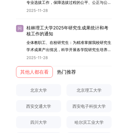
够担当民族复兴大任的高素质人才。（一）强化思
专业选拔工作，保障选拔过程的公平、公正与公
用成果分级方案》认定）；②作为主要完成人获
文选题为《加入合作社对茶农绿色生产行为的影响
的，将获发上海交通大学博士研究生毕业证书并授
想政治教育与导师队伍建设学校以党建引领为核
开，依据《海南大学普通本科学生自主选择专业管
得省部级二等奖及以上科研成果奖励（以证书为
2025-11-28
研究》，该研究立足于茶农生产经营实际，围
予博士学位。四、项目特色与支持条件（一）高水
心，将思想政治教育贯穿研究生培养全过程。通过
理办法》（海大党政办[2024]54号）及《关于做
准），其中一等奖要求排名前五，二等奖要求排名
绕“认知—采纳—转型—收益”这一主线，深入剖析
平科研平台学生可参与国家重大科研项目，接触材
修订导师立德树人职责实施细则，明确导师在研究
好2025-2026学年第1学期自主选择专业选拔考核
前三。（二）网上报名及缴费报名及缴费统一在网
合作社及其利益联结机制对茶农采纳绿色生产技术
料领域大科学装置与人工智能辅助研发平台，获得
桂林理工大学2025年研究生成果统计和考
问
生成长中的关键角色，推动形成以德为先、科研报
准备工作的通知》（海大本[2025]17号）两份核
上进行，时间为2025年11月27日上午9:00至
核工作的通知
行为的影响路径，不仅深化了合作社推动农业绿色
前沿科研训练条件。（二）优质导师资源由包括院
国的育人氛围。在加强学术规范和学风建设方面，
心文件精神，结合我院学科建设特点与教学管理实
2025年12月17日晚上10:00。考生须提前认真阅
转型的理论认识，也促进了农业经济学与生态学相
士在内的资深科研人员组成导师团队，提供高水平
全体教职工、在校研究生：为精准掌握我校研究生
学校持续开展学术诚信教育，营造风清气正的学术
际情况，特制定本实施方案。一、组建选拔工作专
读学校及学院发布的招生章程、简章及专业目录，
关研究的交叉融合，为促进茶农增收、服务双碳目
学术指导，并支持参与国际化学术交流。（三）优
学术成果产出情况，科学开展各学院研究生培养质
环境。（二）完善“五育并举”育人机制学校系统推
项领导小组为统筹推进自主选择专业选拔全流程工
按规定完成报名及缴费。逾期未完成视为自动放
标实现以及全面推进乡村振兴战略提供了有益参
厚奖助待遇提供具有竞争力的助研津贴与生活补
量评估工作，进一步推进研究生成果管理的规范
进德育、智育、体育、美育和劳育有机融合，构建
2025-11-28
作，确保各项环节有序落地，学院专门成立选拔工
弃。（三）申请材料提交符合报考条件的考生，需
考。二、答辩过程与主要内容（一）论文主要内容
助，保障学生潜心学业与研究。（四）畅通发展渠
化、制度化与信息化建设，现就2025年度研究生
全面发展的育人体系。通过课程教学、科研训练、
作领导小组。二、明确报名准入条件本次自主选择
下载并填写《博士入学申请材料自查表》，按要求
与框架文枚博士的论文聚焦茶农参与合作社这一现
道在培养过程中表现优异者，毕业后可优先获得苏
成果统计、审核及考核相关事宜通知如下：一、成
其他人都在看
热门推荐
社会实践等多种途径，提升研究生的综合素质，培
专业选拔的报名对象限定为2025级全日制普通本
整理申请材料，确保材料齐全、顺序正确。所有纸
实背景，系统梳理了“认知—采纳—转型—收益”的
州实验室的工作推荐机会。五、申请条件与报名流
果统计范畴及填报规范本次成果统计对象为我校全
养具有创新精神、实践能力和社会责任感的时代新
科在读学生，第二学士学位学生不在本次选拔范围
质申请材料及自查表须于2025年12月22日上午
作用链条，重点探讨了不同利益联结模式如何影响
程（一）基本申请条件不同选拔方式的申请者需满
体博士、硕士研究生，统计时限为2025年11月30
人。二、优化招生与学科结构，服务国家战略需求
内。同时需特别说明的是，在高考招生环节中，国
10:00前寄达经济学院研究生招生办公室。重要提
北京大学
北京理工大学
茶农的绿色生产决策，揭示了合作社在引导农业生
足相应规定：本科直博生须符合上海交通大学推荐
日前正式取得的各类学术成果。成果涵盖正式刊发
西南林业大学主动对接国家重大战略和区域发展需
家或学校已明确标注不得转专业的本科学生，不具
示：材料送达时间以签收时间为准，逾期不予受
产方式绿色转型中的内在机制。（二）答辩过程回
免试研究生相关要求。硕博连读与申请-考核制申
的学术论文、获得的科研奖励、已授权或在申的专
要，不断优化学科布局与招生机制，提升研究生教
备参与本次选拔考核的资格。三、确定选拔考核方
理；建议选择可靠快递方式邮寄；请严格对照材料
顾在答辩陈述环节，文枚就研究背景、分析框架、
请者应满足当年度上海交通大学博士研究生招生的
西安交通大学
西安电子科技大学
利、正式出版的专著、学科竞赛获奖证书及参与国
育服务经济社会发展的能力。目前，学校拥有4个
式本次自主选择专业选拔考核采用“初试+复试”的
清单顺序整理提交。材料不全、不符合要求或存在
核心内容以及创新之处进行了系统汇报。答辩委员
基本条件及各学院补充规定。（二）报名方式所有
内外学术交流活动的相关证明等。所有在校研究生
一级学科博士点、1个博士专业学位点，以及17个
两级考核模式，其中初试由学校教务处统一部署组
弄虚作假者，资格审查将不予通过。所有提交材料
会各位专家本着严谨求实的学术态度，从理论支
申请人须提前与意向导师沟通确认招生意向，并在
须登录桂林理工大学研究生教育综合管理信息系
一级学科硕士点和17个硕士专业学位点。“十四
四川大学
哈尔滨工业大学
织，复试环节则由我院自主负责实施，具体安排如
不予退还。考生须对报名信息的真实性和准确性负
撑、研究方法、数据论证以及逻辑结构等多个维度
达成一致后进行网上报名：本科直博生须按规定时
统，在指定功能模块完成成果信息录入，并上传相
五”期间，学校研究生规模实现显著增长，博士研
下：（一）学校统一初试安排初试的具体考试时
责，报名信息一经确认提交，不得修改。如确需修