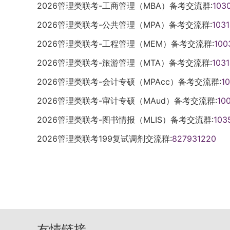
复试资格、复试不合格等情况，依据遴选规
（专科）毕业学历或本科结业后，达到大学
2026管理类联考-工商管理（MBA）备考交流群:
次骨干人才计划管理平台进行资格申请，资
103
报名。报名期间，考生可自行修改网报信息
（二）网上确认要求1.所有考生均应在规定
造成不能考试或录取的，后果由考生本人承
和户籍在国务院公布的民族区域自治地方，
验；获得硕士、博士研究生学历或学位后有
民族高层次骨干人才专项计划。三、学制、
能保留一条有效报名信息。逾期不再补报，
试机构发布的公告）在网上确认网报信息。
定期查阅省级教育招生考试机构、报考点、
2026管理类联考-公共管理（MPA）备考交流群:
103
在职人员考生，可按规定享受少数民族照顾
前应仔细核对本人是否符合报考条件，报考
位硕士研究生的学制为三年，学费为0.8万
为2025年10月16日至10月27日（网上预报名
点，根据核验工作要求提交有关补充材料。
确认、考试安排及注意事项等，积极配合完成
学科复试资格线总分降低10分执行；初试满
2026管理类联考-工程管理（MEM）备考交流群:
100
查，凡不符合报考条件的考生将不予复试、
学费标准见附件，以上标准如有变动，以国
日），每日9：00至22：00。所有考生
息进行认真核对并确认。报名信息经考生确
报考费。（二）网上确认要求1.网上确认时
线总分降低6分执行；单科不降分。享受降
（一）硕士研究生招生考试1.报名包括网上
（二）硕士研究生学习方式分为全日制和非
加预报名的考生报名有效，无需重复网报。
引起的一切后果由其自行承担。4.考生应
招生工作安排和本地区报考组织情况自行确
2026管理类联考-旅游管理（MTA）备考交流群:
103
不得低于国家享受少数民族照顾政策考生总
士研究生招生考试的考生均须通过“中国研
向就业方式。我校仅部分专业招收非全日制研
一个专业。3.考生应按要求如实填写报名信
关电子信息。四、初试1.考生应当在考前十
点组织实施。2.考生网上确认时应当积极
2026管理类联考-会计专硕（MPAcc）备考交流群:
1
的考生，不再享受初试加分政策。5.参加“
网上确认网报信息和采集本人图像等相关电
生专业目录。四、报名报名包括网上报名和
写本人所受奖惩情况，对弄虚作假者，将按
招网”自行下载打印《准考证》。《准考证》
关补充材料。3.所有考生均应当对本人网
划”“农村义务教育阶段学校教师特设岗位计划
读研究生报考须在报名前征得所在培养单位
2025年10月10日至10月13日，报名时间：2
2026管理类联考-审计专硕（MAud）备考交流群:
对考生学历（学籍）信息进行网上校验，考
10
在使用期间不得涂改或书写。考生凭下载打
信息经考生确认后一律不作修改，因考生填
期满并考核合格的考生，3年内参加全国硕
网公布的我校拟招生人数（不含推免）为参
9：00至22：00。考生应在规定时间登录
果。未通过学历（学籍）校验的考生应及时
加初试和复试。2.初试时间：2025年12月2
担。4.考生应当按报考点规定配合采集本
2026管理类联考-图书情报（MLIS）备考交流群:
103
享受加分政策。6.退役大学生士兵达到报考
达计划数、生源情况和学科发展需要等，对
要求如实填写并提供真实材料。考生应当认
在网上确认时将认证报告交报考点核验。6
30，下午14：00至17：00）。12月2
方式均为笔试。初试时间为2025年12月20
生考试可按教育部统一规定享受加分政策。（
网上预报名时间以教育部公布为准，正式报
2026管理类联考199复试调剂交流群:
827931220
策要求选择填报志愿。因不符合报考条件及
策、免初试或报考专项计划有关条件的考生
力，12月20日下午考外国语，12月21日
11：30，下午14：00至17：00）。初
容。复试考核形式一般包括笔试、实践（实
00至22：00。网上确认时间预计为11月
认、考试（含初试和复试）或录取的，后果
息。未按规定申报或审核未通过的，不享受
月21日下午考业务课（二）。五、复试录取
理、会计和工程管理等专业学位，初试设置
的方式，具体考核内容由各学院确定，并在
布）。3.报考点选择。考生要正确选择报
写错误、填报虚假信息而造成不能考试（含
不得参加有关专项计划初、复试。7.考生应
身份证、学历学位证书、学历学籍核验结果
力、外国语。我校不举办任何形式的考研辅
同一学院同一学科考核形式原则上须一致。
届本科毕业生原则上应选择就读学校所在地
本人承担。五、初试（一）准考证打印：考
策要求选择填报志愿并选择报考点。因不符
资格进行严格审查，对不符合规定者，不予
书目和参考材料。六、打印准考证考生可凭
下，各学院结合实际工作需求组织复试。威
点，其中成人高校应届本科毕业生也可选择
密码登录“中国研究生招生信息网”自行下载
续不能网上确认、考试或录取的，后果由考
本要求基础上，学校结合生源和招生计划等
规定时间内下载打印《准考证》。考生凭下
校本部相关学科统一组织进行。考生需密切
指定的报考点；其他考生应选择工作所在地
幅面白纸打印，正、反两面在使用期间不得
写个人网上报名信息并提供真实材料。考生
成绩基本要求。具体复试办法和程序届时将
证参加考试（两证缺一不可）。七、复试及
时提交相关资格审查材料。复试采取差额形
指定的报考点。4.符合教育部规定的少数
考证》及有效居民身份证参加初试和复试。
而造成不能考试或录取的，后果由考生本人承
同等学力参加复试的考生，在复试中须加试
比例一般不低于120%（具体差额比例将根
友情链接
公布，进入复试的考生人数一般不少于各学科