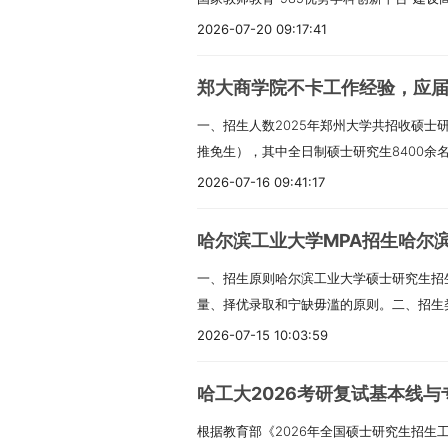
本科毕业生）及自学考试和网络教育届时可
务院批准的国家首批博士学位、硕士学位授予
符合苏州大学2026年硕士研究生相应招生
科毕业学历的人员。（3）获得国家承认的
2026-07-20 09:17:41
范大学已有120余年的办学历史。学校拥有
业水平必须符合下列条件之一：（1）国家
人员，或国家承认学历的本科结业生，须在
学科9个（含培育学科1个）。目前学校学科
校、成人高校、普通高校举办的成人高等学
门以上主干专业课程（须由教务部门出具成
郑大商学院不卡工作经验，应
个博士学位授权一级学科，32个硕士学位授
试和网络教育届时可毕业本科生。考生录取
单），按本科毕业同等学力身份报考。（4
一、招生人数2025年郑州大学共招收硕士研
别。华中师范大学2026年计划招收硕士研究
毕业证书或教育部留学服务中心出具的《国
人员。（二）报考工商管理、公共管理和项目
推免生），其中全日制硕士研究生8400余
下达的招生计划数为准），热忱欢迎广大符
取资格无效。（2）具有国家承认的大学本
人员，须符合下列条件：1.符合第（一）条中
2026年招生计划按教育部正式下达计划执
型硕士研究生学习方式分为全日制和非全日
认的高职（专科）毕业学历后满2年及以上
3年以上工作经验；或获得国家承认的高职
2026-07-16 09:41:17
2026年硕士研究生招生专业目录，目录中
试招生依据国家统一要求，执行相同的政策
本科毕业同等学力身份报考。同等学力考生
本科毕业同等学力并有5年以上工作经验；
时参考，正式计划将根据教育部实际下达计
业时，学校根据其修业年限、学业成绩等，
①进修过8门或8门以上与报考专业相同或
有2年以上工作经验。3.我校公共管理硕士
哈尔滨工业大学MPA招生哈尔
名参加全国硕士研究生招生考试的人员，须符
学习方式的毕业证书；其学业水平达到国家
的刊物上发表过与报考专业相关的学术论文
专业学位研究生相关考试招生政策同时按照
一、招生原则哈尔滨工业大学硕士研究生招
民。2.拥护中国共产党的领导，遵纪守法，
的学位证书，学历学位证书具有同等法律地
项。（4）已获硕士、博士研究生学历或学
士专业学位研究生教育的意见》（教研〔20
量、择优录取和宁缺毋滥的原则。二、招生
和招生单位规定的体检要求。4.考生学业水
分为定向就业和非定向就业。定向就业的考
公共管理、旅游管理专业学位硕士研究生招生
考工程管理（代码为125601）专业学位的
别分为学术学位硕士和专业学位硕士，按学
承认学历的应届本科毕业生（含普通高校、
2026-07-15 10:03:59
签订定向就业合同。原则上非全日制硕士研
合（一）中第1、2、3、4各项的要求。2.
制/非全日制华理－德国柏林工大双学位班，
士，按就业方式分为定向就业硕士和非定向
学历教育等应届本科毕业生）及自学考试和
间不安排学校宿舍。二、报考条件（一）报
人员；或获得国家承认的高职（专科）毕业
求。考生必须是已获得硕士学位或博士学位
的学历学位证书具有同等法律地位和相同效
取当年入学前必须取得国家承认的国（境）
员，须符合下列条件：1.中华人民共和国公
科毕业同等学力并有5年以上工作经验的人
毕业并已获得学士学位并有3年以上工作经验
哈工大2026考研复试基本线
在职定向就业人员。2026年我校在39个学
务中心出具的《国（境）外学历学位认证书
法，品德良好。3.身体健康状况符合国家和
位后有2年以上工作经验的人员。工商管理
通用中文班，须符合第（一）条中第1、2、
根据教育部《2026年全国硕士研究生招生工
开展硕士研究生招生工作，具体详见招生专
家承认的大学本科毕业学历的人员。（3）
业水平必须符合下列条件之一：（1）国家
同时按照《教育部关于进一步规范工商管理
年以上工作经验的人员，或获得国家承认的