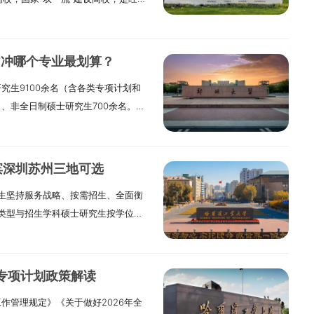
毕业本科生。（2）具有国家承认的本
单位。从1903年建校至今，华中师
专业目录中规定的具体要求。5.考生学
高职（专科）毕业学历后满4年及以上
国家“双一流”建设学科3个，国家重点
承认学历的应届本科毕业生（含普通高
所报考专业进修并考试通过大学本科8
专业体系覆盖12个学科门类，拥有24
历教育等应届本科毕业生）及自学考
绩证明或出具自学考试成绩通知
届冲哪个专业最划算？
权一级学科，24个硕士专业学位类
当年入学前必须取得国家承认的本科
）已获硕士、博士研究生学历或学位的
究生9100余名（含各类专项计划和
生4000余人（最终招生数以教育部
（境）外学历学位认证书》，否则录
管理（代码为125602）专业学位的
名、非全日制硕士研究生700余名。
合条件的有志者报考！一、研究生类
科毕业学历的人员。（3）获得国家承
第1、2、3项要求。2.本科毕业后有
行，分学科专业拟招生计划详见我校
制两种。全日制和非全日制研究生考
人员或国家承认学历的本科结业生，按
（专科）毕业学历或本科结业后，达到
所列计划为意向招生人数，供考生报考
和标准。全日制和非全日制研究生毕
报考在复试前须达到以下学术水平：
或获得硕士、博士研究生学历或学位后
划进行调整。二、报考条件（一）报
按照国家有关规定发给相应的、注明
相近的本科主干课程；②在公开出版
只招收定向就业的人员。工商管理硕士
滨深圳苏州三地可选
合下列条件：1.中华人民共和国公
规定的学位标准，可以申请授予相应
（第一作者），或获得厅局级以上奖
《教育部关于进一步规范工商管理硕
生坚持服务战略、按需招生、全面衡
品德良好。3.身体健康状况符合国家
位和相同效力。硕士研究生就业方式
位的人员。（二）报名参加工商管理、
16〕2号）有关规定执行。（三）报
类型与招生学科硕士研究生按学位类
平必须符合下列条件之一：（1）国家
生应当在被录取前与我校、用人单位
考试的人员，须符合下列条件：1.符
人员，须符合下列条件：1.若报考全日
习方式分为全日制硕士和非全日制硕
成人高校、普通高校举办的成人高等
究生招收在职定向就业人员，在校期
大学本科毕业后有3年以上工作经验的
须符合第（一）条中第1、2、3项要
就业硕士。非全日制和全日制研究生
网络教育届时可毕业本科生。考生录
名参加全国硕士研究生招生考试的人
学历或大学本科结业后，达到大学本
并有2年以上工作经验的人员，或本科
力。我校非全日制硕士研究生只招收
内高校本科毕业证书或教育部留学服
民。2.拥护中国共产党的领导，遵纪守
员；或获得硕士、博士研究生学历或学
的人员。2.若报考全日制/非全日制
与专项计划政策解读
术学位一级学科、20个专业学位类别
》，否则录取资格无效。（2）具有国
招生单位规定的体检要求。4.考生学
硕士专业学位研究生相关考试招生政策
3项要求。考生必须是本科毕业后有3
作管理规定》《关于做好2026年全
业目录。三、报考条件（一）报名参
获得国家承认的高职（专科）毕业学历
承认学历的应届本科毕业生（含普通高
硕士专业学位研究生教育的意见》
高职（专科）毕业学历或本科结业