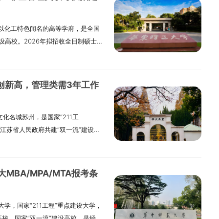
以化工特色闻名的高等学府，是全国
建设高校。2026年拟招收全日制硕士研
士研究生600余名。各专业招生人数仅
生规模及各专业已招收的推免生人数
士研究生按培养类型分学术学位硕士
再创新高，管理类需3年工作
学习方式分为全日制硕士研究生和非
业硕士研究生和非定向就业硕士研究
化名城苏州，是国家“211工
为定向就业，考生在网上报名时报考
与江苏省人民政府共建“双一流”建设高
事关系与人事档案不转入学校，在读期
共建高校，是江苏省属重点综合性大
加上海市城镇居民基本医疗保险，学
生6150人左右（含推荐免试生
、报考条件（一）报名参加全国硕士
最终招生人数以上级计划部门正式下达
.中华人民共和国公民。2.拥护中国共
BA/MPA/MTA报考条
划、推免生录取情况、上线人数等对
体健康状况符合国家和我校相关专业规
件（一）报名参加全国硕士研究生招
条件之一：（1）国家承认学历的应届
学，国家“211工程”重点建设大学，
民共和国公民。2.拥护中国共产党的领
高校举办的成人高等学历教育等应届
高校，国家“双一流”建设高校，是经国
符合国家和学校规定的体检要求。4.