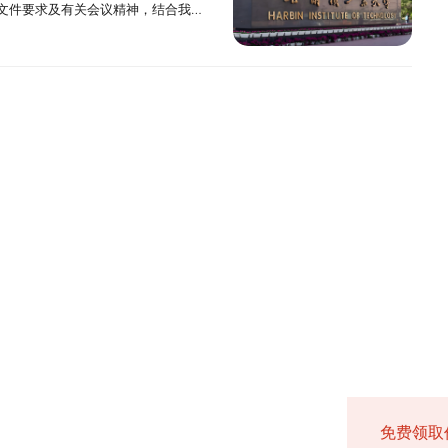
文件要求及有关会议精神，结合我校
条件：1.中华人民共和国公民。2.拥
结业生，且符合我校提出的具体学业要
历教育等应届本科毕业生）及自学考
、报名报名包括网上报名和网上确认两
作经验的人员，或获得硕士、博士研究
试复试及录取工作办法如下。一、工作
。3.身体健康状况符合国家和我校规
）已获硕士、博士研究生学历或学位的
26年9月15日前必须取得国家承认的
上报名和网上确认，逾期不再补办。
。四、报名全国硕士研究生招生考试报
策，指导全校研究生复试及录取工
列条件之一：（1）国家承认学历的应
培养单位同意。（二）报考工商管
《国（境）外学历学位认证书》，否
地省级教育招生考试机构指定的报考
考生均须在规定时间内参加网上报名
复试及录取工作在本单位招生委员会
通高校举办的成人高等学历教育等应
程管理专业学位中的工程管理（代码
学本科毕业学历的人员。（3）获得国
游管理等专业学位考生）应选择工作
求1.网上报名时间为2025年10月
包含学院党委副书记。各学院还需设
可毕业本科生。考生录取当年入学前
2）的，须符合下列条件：1.符合（一）项
以上人员或国家承认学历的本科结业
定的报考点。（一）网上报名1.网上
网上预报名时间为2025年10月10日至
工作进行监督，并受理考生的举报、
业证书或教育部留学服务中心出具的
有3年以上工作经验；或获得国家承认的
已获硕士、博士研究生学历或学位的人
，每天9：00至22：00。网上预报名时
考生应在规定时间登录“中国研究生招生信
线1.学校复试基本线是我校的最低复
资格无效。（2）具有国家承认的本科
本科毕业同等学力并有5年以上工作经
养单位同意，需出具书面证明。
：00至22：00。2.考生应在规定时间
试机构、报考点以及我校的网上公告要
基础上，根据生源实际情况确定本学
职（专科）毕业学历后满2年及以上人
有2年以上工作经验。工商管理硕士专
、教育专业学位中教育管理的，须符
须知，并按省级教育招生考试机构、报
名信息或重新填报报名信息，但每位
骨干计划：按照考生初试总分与我校相
下要求的，按本科毕业同等学力身份
教育部关于进一步规范工商管理硕士
）（三）各项的要求。2.本科毕业后有
间，考生可自行修改网报信息或重新
修改报名信息。3.考生报名时只能填
排序，差值相同时，按初试前三科成
本科的10门专业课程成绩单，或提供
〕2号）有关规定执行。2027年招生
（专科）毕业学历或本科结业后，达到
报名信息。逾期不得修改报名信息。
要求如实填写学习情况和提供真实材
定复试名单；各省分配计划未完成的
10门以上课程合格成绩单。②提供核
代码为125603）、物流工程与管理
；或获得硕士、博士研究生学历或学位
行网上校验，考生可上网查看学历（学
，对弄虚作假者，将按照相关规定严肃
试名单，差值相同时，优先满足理工
术论文（署名为第一作者）。成绩单
件。（三）报考专项计划的考生，须符合
学位研究生相关考试招生政策同时按照
校验的考生若进入复试应在复试前完
信息进行网上校验，考生可上网查看学
成绩加和排序，直至达到总招生计划
生可提供国家承认的本科毕业证书，
项计划的考生，不再享受初试加分、
学位研究生教育的意见》（教研
解并严格按照报考条件及相关政策要求
）网上校验的考生，应在网上确认前
试总分与相应学科复试资格线总分的差
硕士、博士研究生学历或学位的人
兵计划”的考生，报名时应当选择填报退
报名包括网上报名和网上确认两个阶
策要求，造成后续不能网上确认、考
认真了解并严格按照报考条件及相关政
值相同时优先理工科专业，同等条件
、公共管理硕士（1252）、工程管理
入伍前的入学信息以及入伍、退役等
名和网上确认，逾期不再补办。
生应当按要求准确填写个人网上报名信
考条件及相关政策要求，造成后续不
役时间均相同，再按初试前三科成绩
员须符合以下条件：1.符合第（一）
批准书》和《退出现役证》（限士
录“中国研究生招生信息网”浏览报考须
误、填报虚假信息而造成不能网上确
人承担。8.考生应当按要求准确填写
期间出现考生资格审查不通过、放弃
年以上工作经验；或获得国家承认的高职
免费领取
干人才计划”的考生，需在少数民族高层
构、报考点以及我校的网上公告要求
6.考生应当按规定缴纳报考费。
网报信息填写错误、填报虚假信息而