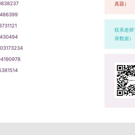
则依次递补复试。4.报名时工作单位
本科毕业同等学力并有5年以上工作经
格审核不通过的考生，不得报考少数
0838237
真题）
或重新填报报名信息，但每位考生只
时间内（请及时关注各省级教育招生考
担。9.考生网上报名成功后，应通过
且定向就业单位为原单位的少数民族
2年以上工作经验。四、报名考生报名
学费及学习方式（一）全日制学术学
也不得修改报名信息。网上报名时间
2.考生网上确认时应当积极配合报考
我校官方网站等方式，主动了解网上
1486399
政策。初试满分为500分，按照报考
考生的资格将在复试阶段进行严格核
元/学年。专业学位硕士研究生学制及
时间为2025年10月10日至10月13
3.所有考生均应当对本人网上报名信
相关工作。10.考生应当按规定缴纳
分为300分，按照报考学科复试资格
3731121
录取，相关后果由考生本人承担。
家、省级主管部门最终批复为准。
在预报名或正式报名期间均可报名，已参
认后一律不作修改，因考生填写错误
间由各省级教育招生考试机构根据国家
联系老师
分优惠政策的全日制考生，其总分成绩
报名和网上确认两个阶段，所有参加硕
全日制。非全日制研究生必须选择定
2.考生报名时只填报一个招生单位的
当按报考点规定配合采集本人图像等相
定和公布，具体确认工作由相关报考
1430494
录数据）
分要求。申请享受少数民族照顾政策
究生招生信息网”进行网上报名，并在
究生，详见郑州大学2026年硕士招
息并提供真实材料。4.考生要如实填
天左右，凭网报用户名和密码登录“研
配合报考点，根据核验工作要求提交有
003173234
大学生志愿服务西部计划”“三支一扶计
子信息，同时按规定缴纳报考费。在
网上确认两个阶段。预报名时间：
照相关规定严肃处理。5.报名期间将
使用A4幅面白纸打印，正、反两面
上报名信息进行认真核对并确认。报名
”“国际中文教育志愿者”等项目服务
同意。报名期间中国研究生招生信息
025年10月16日至10月27日，每日
生可上网查看学历（学籍）校验结
04190978
印的《准考证》及有效居民身份证参
写错误引起的一切后果由其自行承
士研究生招生考试可按教育部统一规定
考计划，录取时将根据教育部实际下
“中国研究生招生信息网”参加报名，按
到学籍学历权威认证机构进行认证，
0日至21日（每天上午8：30至11：
人图像等相关电子信息。五、初试初试
5381514
条件后，3年内报名全国硕士研究生招
招生数进行增减调整。2.报名时间：
真了解并严格按照报考条件及相关政
.符合享受初试加分、少数民族照顾政
0日上午考思想政治理论或管理类综合能
日至12月21日（每天上午8：30至
二）复试考核与要求1.考核形式与内
名时间以教育部公布为准，每日9：
相关政策要求，造成后续不能网上确
，须在网上报名时按要求填报申请信
上午考业务课（一）或专业基础综合，12
试地点详见准考证。工商管理、公共管
验）能力考核和面试，采取现场考核
上旬（具体时间由各省招考院确定和公
由考生本人承担。考生因网报信息填
相应的加分、照顾、免初试政策，或
1.复试前我校对参加复试考生的居民
两个单元考试科目，即管理类综合能
本单位的复试方案中给予相关说明。
考点办理网上报名和报名确认手续。应
初试、复试）或录取的，后果由考生
认真了解并严格按照报考条件及相关政
、学生证等报名材料原件及考生报考
导班、不提供历年试卷、不指定参考
2.考核组织。在学校统一指导和要求
省级教育招生考试机构指定的报考
生应当在规定时间内凭网报用户名和
合报考条件及相关政策要求，造成后
复试。2.在教育部确定的初试成绩基
网报用户名和密码登录“研招网”，在
海校区、深圳校区复试工作，主要由
教学点所在地省级教育招生考试机构
打印《准考证》。《准考证》使用A4
生本人承担。8.考生应按要求准确填
情况，自主确定考生进入复试的初试
载打印的《准考证》及有效居民身份
关注各学院发布的复试工作方案，按
或户籍所在地省级教育招生考试机构
涂改或书写。考生凭下载打印的《准
因网报信息填写错误、填报虚假信息
在学校研究生院网站予以公布。3.以
录取（一）我校实行差额复试。差额
式，差额比例由学院自主确定并提前
民族照顾政策条件并申请享受照顾政策
（二）初试方式及时间初试方式均为
担。（二）网上确认要求1.所有考生
两门与报考专业相关的本科主干课
据学科专业和生源情况进行调整），复
专业已公布招生计划的120%。合格