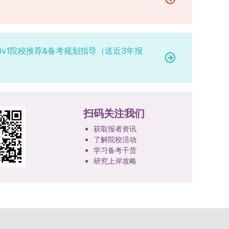
研究。学校还设立“香樟学术讲坛”，拓展学生学术
高者优先；若该科目成绩仍相同，则比对复试
网上公示，并完成体检、政审、调档等程序后，学
成填报。填报信息需与获奖证书内容完全一致，重
视野。通过系列改革，研究生科研创新与学科竞赛
中“英语”科目的成绩，以成绩高者为优先录取对
院将向合格考生寄发录取通知书。
点包含参赛年份、竞赛全称、竞赛类别（从系统预
成果丰硕：2024年，研究生以第一作者发表的三
象。5. 复试应试要求为保障复试工作的严肃性与
设列表中选择，具体分类可参考相关说明，无对应
检索论文占比达91.55%；在“中国研究生创新实践
规范性，考生在参加笔试和面试时，必须携带本人
选项时选择“其他”，并在竞赛名称中详细标注）、
1v1院校推荐&备考规划指导（送近3年报
大赛”等赛事中，获国家级奖项30余项、省级奖项
身份证及学生证原件，以便工作人员进行身份核
获奖等级等核心信息。获奖级别分为国际级、国家
200余项。（一）推进分类培养与课程体系建设学
验。未按要求携带有效证件的考生，将无法进入考
级、省部级三类，获奖等级分为特等奖、一等奖、
校根据学术学位与专业学位不同定位，构建差异化
场参与考核，由此产生的后果由考生自行承担。6.
二等奖。若获奖证书注明指导教师信息，需完整填
的课程与培养体系，强化学术型人才的理论素养和
其他说明与咨询渠道本方案中未明确提及的相关事
写指导教师姓名、排名及具体分工；同一竞赛同一
专业型人才的实践能力。（二）加强产教融合与平
宜，均以海南大学教务处发布的自主选择专业相关
奖项有多名研究生共同参与的，由其中1名研究生
台建设通过科技小院、联合培养基地等载体，推动
扫码关注我们
文件及后续通知为准。考生若在报名及备考过程中
负责统一登记，同时按证书上的姓名顺序填写所有
校企、校所协同育人，提升研究生解决实际问题的
有疑问，可联系学院选拔工作领导小组秘书咨询，
获取报者资讯
参赛成员及排名，其他成员无需重复填报，系统将
能力。案例库与优质课程建设为高质量教学提供支
确保及时获取准确信息。
了解院校活动
自动关联显示相关信息；团队中包含非本校研究生
撑。（三）支持科研创新与学术交流学校设立专项
学习备考干货
的，需在备注栏明确说明。附件材料需上传获奖证
科研基金，举办高水平学术讲座，鼓励研究生参与
研究上岸攻略
书的彩色扫描件。（四）学术交流活动登记细则研
创新实践。近年来，研究生在论文发表与学科竞赛
究生参与的国内外学术交流活动，包括参加学术会
方面取得一系列突破，体现了培养质量的显著提
议听会、本人在会议上作报告及参与科考活动等，
升。
均需在系统“学术活动信息维护”菜单进行登记。附
件材料需将活动证明相关文件（含会议通知、活动