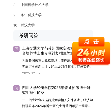
中国科学技术大学
8
华中科技大学
9
武汉大学
10
考研问答
上海交通大学与苏州国家实验室2026年联
问
合培养博士生专项计划招生简章
为服务国家重大战略需求，依托高水平科研平台培
养高层次创新人才，经上级部门批准，苏州实验室
（全称“苏州国家实验室”）与上海交通大学将于
2025-12-02
2026年继续合作开展博士研究生联合培养工作。
该项目旨在选拔优秀学子，在材料及相关前沿交叉
四川大学经济学院2026年普通招考博士研
问
学科领域进行深度培养。相关招生政策及安排说明
究生招生简章
如下。一、培养定位本项目致力于面向国家战略发
一、招生计划根据四川大学相关文件要求，经济学
展方向，培育具备科学家素养、创新精神与科研能
院现公布2026年博士研究生普通招考招生简章。
力，系统掌握学科前沿知识，能胜任高水平科学研