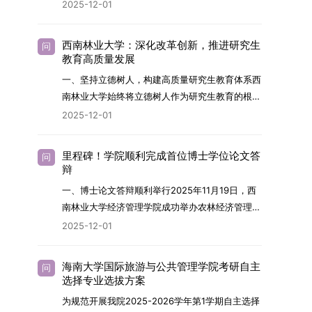
2026年，学院博士研究生招生全面实行“申请-考
2025-12-01
究与技术开发工作的未来领军人才。二、招生安排
核”机制。本年度计划招收博士研究生27名，具体
（一）招生学科范围涵盖材料科学与工程
导师招生计划详见学院官网发布的《四川大学经济
（0805）、化学（0703）、电子科学与技术
西南林业大学：深化改革创新，推进研究生
问
学院2026年博士生招生专业目录》。实际录取人
教育高质量发展
（0809）、材料与化工（0856）、机械
数将根据国家最终下达的招生计划及考生报名情况
（0855）、电子信息（0854）等相关专业。
一、坚持立德树人，构建高质量研究生教育体系西
进行适当调整。除国家专项计划外，我院招收定向
（二）招生名额2026年度具体招生规模以国家最
南林业大学始终将立德树人作为研究生教育的根本
就业考生的比例原则上不超过总计划的5%。全日
终下达计划为准，首批拟招收联合培养博士生16
任务，积极响应“教育强国，研究生教育何为”的时
2025-12-01
制定向就业考生在基本修业年限内须全脱产在校学
名。具体招生院系及导师信息请见相关名录。
代命题。学校全面贯彻党的教育方针，以高质量党
习。二、报考流程（一）报名资格1.申请人应拥护
（三）选拔途径共设置三种选拔方式，包括本科直
建引领研究生思想政治教育，修订并印发了《研究
中国共产党的领导，品德良好，遵纪守法，身心健
里程碑！学院顺利完成首位博士学位论文答
问
博、硕博连读与申请-考核制，将根据考生综合素
生导师立德树人职责实施细则（2025年修
辩
康，并满足《四川大学2026年博士研究生招生章
质择优录取。（四）培养类别全部为全日制非定向
订）》，推动导师发挥示范作用，引导学生树立德
程》中列出的各项基本条件。2.具备较强的科研能
一、博士论文答辩顺利举行2025年11月19日，西
就业博士研究生。三、培养模式与学位管理（一）
才兼备、科技报国的远大志向，增强社会责任感和
力，并展现出良好的科研发展潜力。3.提交两份由
南林业大学经济管理学院成功举办农林经济管理专
学籍管理联合培养学生学籍隶属于上海交通大学，
人文关怀，促进个人成长与国家战略需求深度融
正高级职称专家亲笔书写的推荐信，专业领域需与
业首届博士研究生学位论文答辩会。答辩地点设于
基本修业年限按该校研究生学籍管理办法执行。
2025-12-01
合。同时，学校制定《关于进一步加强研究生教育
报考专业相关，其中一份必须由报考导师出具。4.
学院303会议室，博士生文枚就其博士学位论文进
（二）培养阶段划分培养过程分为两个主要阶段：
管理工作的实施意见》，强化学风建设，深化科研
以同等学力身份报考者，其科研成果须同时符合以
行了汇报与答辩。答辩委员会由多位知名专家组
第一阶段于上海交通大学完成课程学习；第二阶段
诚信与学术道德教育，弘扬科学精神。学校坚
海南大学国际旅游与公共管理学院考研自主
问
下两项要求：①以第一作者身份在报考学科领域
成。北京林业大学陈建成教授担任主席，委员包括
进入苏州实验室，依托其重大科研任务开展课题研
选择专业选拔方案
持“五育并举”育人理念，通过德育铸魂、智育启
内发表期刊文章，其中至少1篇为A级、1篇为B级
云南财经大学熊德平教授、杨增雄教授、李亚波教
究与学位论文工作。（三）学历学位授予学生在规
智、体育强身、美育润心、劳育践行，全面培养能
为规范开展我院2025-2026学年第1学期自主选择
（期刊等级依据《四川大学哲学社会科学期刊与应
授，以及昆明理工大学冯朝睿教授。文枚的博士论
定年限内达到上海交通大学毕业及学位授予要求