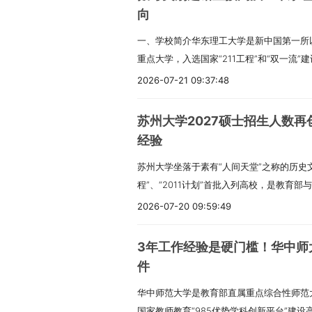
向
一、学校简介华东理工大学是新中国第一所
重点大学，入选国家“211工程”和“双一流”
究生3700余名（含推免生），非全日制硕
2026-07-21 09:37:48
供参考，复试前我校将根据教育部下达的招
等情况进行适当调整。二、招生类型我校硕
苏州大学2027硕士招生人数
研究生和专业学位硕士研究生两种类型；按
经验
全日制硕士研究生；按就业方式分为定向就
苏州大学坐落于素有“人间天堂”之称的历史文
生。我校非全日制硕士研究生的就业方式均
程”、“2011计划”首批入列高校，是教育部
类别须选择“定向就业”。考生录取后，人
校、国家国防科技工业局和江苏省人民政府
间不享受我校全日制研究生奖助体系，不参
2026-07-20 09:59:49
学。一、招生计划2026年计划招收硕士研究
校不安排住宿，毕业时不纳入就业计划。三
等），其中非全日制招生计划约840人，
研究生招生考试的人员，须符合下列条件：1
3年工作经验是硬门槛！华中师大M
的计划为准，学校将根据正式下达的招生计
产党的领导，遵纪守法，品德良好。3.身
件
各专业招生计划进行适当调整。二、报考条
定的体检要求。4.考生学业水平须符合下列
华中师范大学是教育部直属重点综合性师范大
生考试的人员，须符合下列条件：1.中华人
本科毕业生（含普通高校、成人高校、普通
国家教师教育“985优势学科创新平台”建设
导，遵纪守法，品德良好。3.身体健康状况