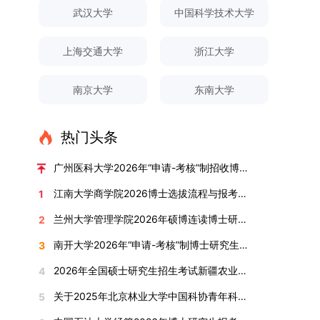
对论文展开评议，在肯定论文质量的同时，也提出
间登录国家推荐免试服务系统完成志愿填报。硕博
关证明材料的PDF版本，相关审核人员将通过系统
究生规模增长达211%。在招生宣传方面，学校构
间、考试科目、考场分布及相关要求，以《关于做
武汉大学
中国科学技术大学
改，须在报名截止前重新填报。三、选拔与录取1.
了若干修改建议，并就如何进一步聚焦关键科学问
连读与申请-考核制考生需登录上海交通大学研招
进行线上审核。（一）学术论文登记细则学术论文
建了“网络宣传+AI智能咨询+现场答疑”三位一体的
好2025-2026学年第1学期自主选择专业选拔考核
资格审查学院将依据网上报名信息及寄达的申请材
题、加强理论阐释深度等方面给予了指导。三、答
网报名系统，选择“国家实验室联培专项”，并选定
包含期刊论文与会议论文两类，研究生需在系
招生宣传平台，持续推进招生模式改革。2024年
准备工作的通知》（海大本[2025]17号）文件中
料进行资格审查，核实考生报考资格、材料完整性
上海交通大学
浙江大学
辩结果与培养意义（一）答辩结果经答辩委员会充
名录内交大导师。（三）报名时间节点本科直博生
统“论文发表信息维护”板块完成信息填报。该板块
起全面推行“申请-考核”制博士招生，2025年进一
的明确规定为准，考生可随时关注学校教务处发布
及缴费情况。审查结果预计于2025年12月下旬在
分讨论、集体评议及无记名投票，一致认为文枚的
报名以学校通知为准；硕博连读与申请-考核制设
中标注为红色的字段为必填项，填报时须确保信息
步拓展“直博”“硕博连读”等多元招生渠道。在学科
的官方信息。（二）学院自主复试安排复试是衡量
学院网站公布。2.材料评议学院将组织专家组对通
博士学位论文研究思路清晰、内容充实、调研扎
两批报名，第一批截止时间为2025年12月15日，
南京大学
东南大学
真实准确、完整规范，若出现空项或错填情况，将
专业调整方面，学校实施存量专业优化行动，压缩
考生综合能力与专业适配度的关键环节，我院将从
过资格审查的考生材料进行评议并打分，满分为
实、写作规范、结论可靠，且已完成足量研究工
第二批为2026年3月15日至4月20日，具体时间以
直接导致审核不通过。论文统计遵循以下原则：对
或撤销生源不足专业，将非全日制招生计划向需求
考核方式、时间、地点等多方面做好细致安排，确
100分。评议结果预计于2026年1月中上旬公布。
作，符合博士学位授予要求，同意通过博士学位论
报考学院通知为准。（四）材料提交申请人须按学
于SCI、EI、ISTP、CSCD、CSSCI、A刊、B刊等
旺盛的学科倾斜；同时加快推进急需学科专业建
保考核结果客观准确。1. 复试考核构成复试成绩由
学院将根据材料评议成绩及招生计划，确定进入复
热门头条
文答辩。文枚由张连刚教授指导完成学业，其答辩
校及报考学院要求，如实提交全部申请材料并完成
高水平论文，仅统计以桂林理工大学为第一署名单
设，陆续开展“生物与医药”“低空技术与工程”等新
笔试与面试两部分组成，具体占比为：笔试成绩占
试的考生名单。同等学力报考者须参加学校统一组
通过标志着西南林业大学农林经济管理专业诞生首
线上报名程序。六、考核与录取考核工作由上海交
位，且研究生为第一作者，或导师为第一作者、研
兴专业招生。学校还深化科教融合，单列专项招生
复试总成绩的40%，面试成绩占复试总成绩的
广州医科大学2026年“申请-考核”制招收博士研究生报考公告
织的政治理论考试，具体时间地点另行通知，成绩
位博士毕业生。待学校学位评定委员会审议通过
通大学相关学院与苏州实验室联合组织，具体考核
究生为第二作者的论文；在Nature、Science、
计划，与中国科学院昆明植物研究所、西双版纳热
60%。（1）笔试：以英语能力测试为核心，重点
合格线为60分。非同等学力考生无需参加。3.复
后，她也将成为云南省该专业首位获得博士学位的
形式、内容及流程以学院后续公布的方案为准。录
江南大学商学院2026博士选拔流程与报考条件汇总
1
Cell三大顶刊及其子刊发表的论文，不受作者排名
带植物园等科研机构开展联合培养，探索跨学科、
考查考生的英语阅读理解、书面写作及英汉互译能
试安排复试环节将对考生的思想品德、专业素养、
研究生。（二）学科建设意义此次博士论文答辩的
取时将对考生进行全面考察，学术能力与思想品德
限制，只要署名单位包含桂林理工大学均纳入统计
跨机构的研究生培养新机制。（一）推进招生制度
力，全面评估其英语综合应用水平。（2）面试：
兰州大学管理学院2026年硕博连读博士研究生招生“申请-考核”实施方案
2
外语能力、创新意识及综合素质进行全面考察。复
顺利完成，是学院在农林经济管理博士研究生培养
并重，报名及考核期间有违规或学术不端行为者将
范围。其中，被SCI、EI、ISTP收录的论文，需额
改革与生源质量提升学校建立多元化招生宣传与咨
采用综合面试形式，考核内容涵盖中英文自我介
试分为笔试与面试两部分：笔试科目为“经济学综
方面取得的重要进展，反映了该学位点建设已初见
按有关规定处理。七、其他事项（一）入学时间预
南开大学2026年“申请-考核”制博士研究生招生录取工作实施细则
3
外提供检索证明，论文全文与检索证明须合并为单
询平台，提升生源质量。推行“申请-考核”制博士
绍、综合素养评估（包括逻辑思维、沟通表达、应
合”，适用于理论经济学与应用经济学各专业，形
成效。这一成果不仅体现了学科建设的新突破，也
计为2026年春季或秋季学期。（二）费用与奖助
个PDF文件上传。不同类型论文需提交的附件材料
招生，并拓展直博与硕博连读渠道，增强招生方式
变能力等）以及专业认知程度（包括对目标专业的
2026年全国硕士研究生招生考试新疆农业大学报考点网上确认公告
4
式为闭卷，时长为3小时，满分100分。面试环节
为未来农林经济管理学科的持续发展、学术交流与
学费标准按上海交通大学相关规定执行；学生在读
如下：1. 被SCI、EI、ISTP、SSCI、A&HCI来源期
的灵活性与针对性。（二）优化学科专业布局通过
了解、学习规划等），全方位判断考生是否具备进
要求考生准备10—15分钟的PPT报告，内容应涵盖
合作注入了新的活力。
期间享受学校与实验室共同提供的奖助学金待遇。
关于2025年北京林业大学中国科协青年科技人才培育工程博士生推荐工作的通知
5
刊收录的论文：需按“检索证明（如有）+分区报告
撤销合并低效专业、加强社会急需学科建设，学校
入目标专业学习的潜力。2. 复试时间安排复试时
个人科研经历、研究成果及博士阶段研究设想等。
（三）住宿安排课程学习阶段由学校协调住宿；进
（如有）+论文全文（必备）”的顺序合并材料；2.
不断优化学科结构。面向国家战略和产业需求，加