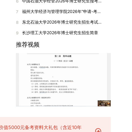
间初步定于2026年1月6日（星期二）下午，具体
中国石油大学经管2026年博士研究生报考通知
6
复试成绩按百分制计算，笔试与面试成绩各占
入实验室科研阶段后，由苏州实验室统筹安排住
在国内核心期刊发表的论文：需上传论文全文扫描
快布局新兴交叉学科，推动学科专业体系动态优
时段划分如下：（1）笔试时段：14:30—15:30，
50%，计算公式为：复试成绩 = (笔试成绩 + 面试
宿。（四）未尽事宜参照上海交通大学2026年博
福州大学经济与管理学院2026年“申请-考核”制招收攻读博士学位研究生相关要求
7
件；3. 已收到正式录用通知但尚未刊发的论文：
化。（三）深化科教融合与协同育人学校与高水平
时长60分钟；（2）面试时段：15:50—17:50，时
成绩) ÷ 2。复试成绩低于60分者不予录取。同等
士研究生招生章程及相关细则执行。相关推荐：上
需提交包含明确卷期号的录用通知原件及论文录用
科研机构共建联合培养平台，打破传统院系壁垒，
长120分钟。若因报名人数调整或其他特殊情况需
东北石油大学2026年博士研究生招生考试实施细则
8
学力考生复试期间须加试两门本专业硕士学位主干
海市复旦大学MBA 华东理工大学MBA 浙江省
稿。（二）科研奖励、专利及专著登记细则科研奖
促进科研资源与人才培养深度融合，提升研究生的
变更时间，学院将通过官方渠道提前通知所有考
课程，考试形式为笔试，具体科目见复试通知。4.
浙江工业大学MBA
长沙理工大学2026年博士研究生招生简章
9
励与专著（含软件著作权、学术专著）需已正式获
科研创新能力与实践能力。三、深化培养模式改
生。3. 复试地点安排本次复试的举办地点为海南
思想政治与品德考核复试期间将同步进行思想政治
得或出版，专利成果可包括处于申请中、已受理及
革，提升研究生教育质量西南林业大学将教育、科
大学观澜湖校区。考虑到最终报名人数可能影响考
推荐视频
素质和品德考核，重点考察考生的政治态度、道德
已授权三种状态。研究生需通过系统“科研成果信
技、人才协同发展的理念贯穿研究生培养全过程，
场设置，具体的笔试教室与面试房间将在报名结束
品质、诚信状况、遵纪守法表现等。拟录取名单确
息维护”菜单进行填报，每一项成果对应的所有证
着力提升人才自主培养质量。学校实行学术学位与
后，通过学院官网或班级通知等方式另行公布，请
定后，学院将向考生所在单位调取人事档案及现实
明材料均需整合为单个PDF文件上传。各类成果附
专业学位研究生分类培养，优化前者课程体系的理
考生密切关注。4. 综合成绩核算与录取规则考生
表现材料进行复核。考核不合格者不予录取。四、
件材料要求如下：1. 科研奖励及竞赛获奖：仅限省
论深度，强化后者课程的应用性与实践性。在产教
的最终综合成绩采用“初试+复试”加权计算方式，
录取办法1.考生总成绩由材料评议成绩和复试成绩
部级及以上级别奖励，需上传包含获奖者姓名的荣
融合方面，学校出台《科技小院管理办法》《研究
其中学校统一初试成绩占比50%，学院复试总成绩
加权得出，具体计算公式为：总成绩 = 材料评议
誉证书或奖状彩色扫描件；2. 学术专著：需上传
生联合培养基地建设管理办法》等文件，明确产学
占比50%。综合成绩核算完成后，将按分数从高到
成绩 × 50% + 复试成绩 × 50%。2.录取工作坚
封面、编者信息页、目录及封底的完整扫描件；3.
研一体化培养定位。目前已建成8个省级科技小
低进行排序，需要特别注意的是，初试成绩未达到
持“全面衡量、择优录取、保证质量、宁缺毋滥”原
国家授权专利：包括发明专利、实用新型专利、外
院，其中2个获省级专项资金支持。专业学位案例
及格线的考生，将不纳入排名范围。录取工作将严
则，根据招生计划、考生总成绩、思想政治表现及
观设计专利，需上传专利受理通知书及授权证书的
库建设成效显著，1个项目入选教育部主题案例
格按照学院自主选择专业的计划名额，从排名靠前
身心健康状况等因素确定拟录取名单。3.拟录取考
彩色扫描件。（三）学科竞赛登记细则仅统计研究
库，“十四五”以来获批省级案例库项目70余项、省
的考生中依次录取。若出现综合成绩相同的情况，
生须在规定时间内提交符合要求的体检报告（二级
生作为竞赛团队负责人，参与学科竞赛（文艺、体
级优质课程近50门。2025年，学校专项投入60余
将按以下顺序进行成绩比对，确定最终录取名次：
甲等及以上医院或四川大学校医院出具），体检标
育类竞赛除外）并获得省部级三等奖及以上奖励的
万元设立研究生科研创新基金，支持学生开展前沿
价值5000元备考资料大礼包（含近10年
第一步比对初试科目中“高等数学B”的成绩，成绩
准按教育部及学校相关规定执行。4.拟录取名单经
成果，研究生需在系统“学科竞赛信息维护”菜单完