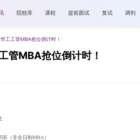
讯
院校库
课程
提前面试
复试
调剂
5华工工管MBA抢位倒计时！
工工管MBA抢位倒计时！
士
职班（非全日制MBA）