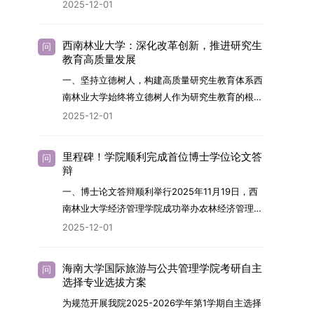
2026年，学院博士研究生招生全面实行“申请-考
2025-12-01
究与技术开发工作的未来领军人才。二、招生安排
核”机制。本年度计划招收博士研究生27名，具体
（一）招生学科范围涵盖材料科学与工程
导师招生计划详见学院官网发布的《四川大学经济
（0805）、化学（0703）、电子科学与技术
西南林业大学：深化改革创新，推进研究生
问
学院2026年博士生招生专业目录》。实际录取人
教育高质量发展
（0809）、材料与化工（0856）、机械
数将根据国家最终下达的招生计划及考生报名情况
（0855）、电子信息（0854）等相关专业。
一、坚持立德树人，构建高质量研究生教育体系西
进行适当调整。除国家专项计划外，我院招收定向
（二）招生名额2026年度具体招生规模以国家最
南林业大学始终将立德树人作为研究生教育的根本
就业考生的比例原则上不超过总计划的5%。全日
终下达计划为准，首批拟招收联合培养博士生16
任务，积极响应“教育强国，研究生教育何为”的时
2025-12-01
制定向就业考生在基本修业年限内须全脱产在校学
名。具体招生院系及导师信息请见相关名录。
代命题。学校全面贯彻党的教育方针，以高质量党
习。二、报考流程（一）报名资格1.申请人应拥护
（三）选拔途径共设置三种选拔方式，包括本科直
建引领研究生思想政治教育，修订并印发了《研究
中国共产党的领导，品德良好，遵纪守法，身心健
里程碑！学院顺利完成首位博士学位论文答
问
博、硕博连读与申请-考核制，将根据考生综合素
生导师立德树人职责实施细则（2025年修
辩
康，并满足《四川大学2026年博士研究生招生章
质择优录取。（四）培养类别全部为全日制非定向
订）》，推动导师发挥示范作用，引导学生树立德
程》中列出的各项基本条件。2.具备较强的科研能
一、博士论文答辩顺利举行2025年11月19日，西
就业博士研究生。三、培养模式与学位管理（一）
才兼备、科技报国的远大志向，增强社会责任感和
力，并展现出良好的科研发展潜力。3.提交两份由
南林业大学经济管理学院成功举办农林经济管理专
学籍管理联合培养学生学籍隶属于上海交通大学，
人文关怀，促进个人成长与国家战略需求深度融
正高级职称专家亲笔书写的推荐信，专业领域需与
业首届博士研究生学位论文答辩会。答辩地点设于
基本修业年限按该校研究生学籍管理办法执行。
2025-12-01
合。同时，学校制定《关于进一步加强研究生教育
报考专业相关，其中一份必须由报考导师出具。4.
学院303会议室，博士生文枚就其博士学位论文进
（二）培养阶段划分培养过程分为两个主要阶段：
管理工作的实施意见》，强化学风建设，深化科研
以同等学力身份报考者，其科研成果须同时符合以
行了汇报与答辩。答辩委员会由多位知名专家组
第一阶段于上海交通大学完成课程学习；第二阶段
诚信与学术道德教育，弘扬科学精神。学校坚
海南大学国际旅游与公共管理学院考研自主
问
下两项要求：①以第一作者身份在报考学科领域
成。北京林业大学陈建成教授担任主席，委员包括
进入苏州实验室，依托其重大科研任务开展课题研
选择专业选拔方案
持“五育并举”育人理念，通过德育铸魂、智育启
内发表期刊文章，其中至少1篇为A级、1篇为B级
云南财经大学熊德平教授、杨增雄教授、李亚波教
究与学位论文工作。（三）学历学位授予学生在规
智、体育强身、美育润心、劳育践行，全面培养能
为规范开展我院2025-2026学年第1学期自主选择
（期刊等级依据《四川大学哲学社会科学期刊与应
授，以及昆明理工大学冯朝睿教授。文枚的博士论
定年限内达到上海交通大学毕业及学位授予要求