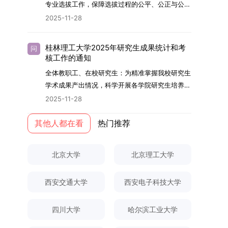
够担当民族复兴大任的高素质人才。（一）强化思
专业选拔工作，保障选拔过程的公平、公正与公
用成果分级方案》认定）；②作为主要完成人获
文选题为《加入合作社对茶农绿色生产行为的影响
的，将获发上海交通大学博士研究生毕业证书并授
想政治教育与导师队伍建设学校以党建引领为核
开，依据《海南大学普通本科学生自主选择专业管
得省部级二等奖及以上科研成果奖励（以证书为
2025-11-28
研究》，该研究立足于茶农生产经营实际，围
予博士学位。四、项目特色与支持条件（一）高水
心，将思想政治教育贯穿研究生培养全过程。通过
理办法》（海大党政办[2024]54号）及《关于做
准），其中一等奖要求排名前五，二等奖要求排名
绕“认知—采纳—转型—收益”这一主线，深入剖析
平科研平台学生可参与国家重大科研项目，接触材
修订导师立德树人职责实施细则，明确导师在研究
好2025-2026学年第1学期自主选择专业选拔考核
前三。（二）网上报名及缴费报名及缴费统一在网
合作社及其利益联结机制对茶农采纳绿色生产技术
料领域大科学装置与人工智能辅助研发平台，获得
桂林理工大学2025年研究生成果统计和考
问
生成长中的关键角色，推动形成以德为先、科研报
准备工作的通知》（海大本[2025]17号）两份核
上进行，时间为2025年11月27日上午9:00至
核工作的通知
行为的影响路径，不仅深化了合作社推动农业绿色
前沿科研训练条件。（二）优质导师资源由包括院
国的育人氛围。在加强学术规范和学风建设方面，
心文件精神，结合我院学科建设特点与教学管理实
2025年12月17日晚上10:00。考生须提前认真阅
转型的理论认识，也促进了农业经济学与生态学相
士在内的资深科研人员组成导师团队，提供高水平
全体教职工、在校研究生：为精准掌握我校研究生
学校持续开展学术诚信教育，营造风清气正的学术
际情况，特制定本实施方案。一、组建选拔工作专
读学校及学院发布的招生章程、简章及专业目录，
关研究的交叉融合，为促进茶农增收、服务双碳目
学术指导，并支持参与国际化学术交流。（三）优
学术成果产出情况，科学开展各学院研究生培养质
环境。（二）完善“五育并举”育人机制学校系统推
项领导小组为统筹推进自主选择专业选拔全流程工
按规定完成报名及缴费。逾期未完成视为自动放
标实现以及全面推进乡村振兴战略提供了有益参
厚奖助待遇提供具有竞争力的助研津贴与生活补
量评估工作，进一步推进研究生成果管理的规范
进德育、智育、体育、美育和劳育有机融合，构建
2025-11-28
作，确保各项环节有序落地，学院专门成立选拔工
弃。（三）申请材料提交符合报考条件的考生，需
考。二、答辩过程与主要内容（一）论文主要内容
助，保障学生潜心学业与研究。（四）畅通发展渠
化、制度化与信息化建设，现就2025年度研究生
全面发展的育人体系。通过课程教学、科研训练、
作领导小组。二、明确报名准入条件本次自主选择
下载并填写《博士入学申请材料自查表》，按要求
与框架文枚博士的论文聚焦茶农参与合作社这一现
道在培养过程中表现优异者，毕业后可优先获得苏
成果统计、审核及考核相关事宜通知如下：一、成
其他人都在看
热门推荐
社会实践等多种途径，提升研究生的综合素质，培
专业选拔的报名对象限定为2025级全日制普通本
整理申请材料，确保材料齐全、顺序正确。所有纸
实背景，系统梳理了“认知—采纳—转型—收益”的
州实验室的工作推荐机会。五、申请条件与报名流
果统计范畴及填报规范本次成果统计对象为我校全
养具有创新精神、实践能力和社会责任感的时代新
科在读学生，第二学士学位学生不在本次选拔范围
质申请材料及自查表须于2025年12月22日上午
作用链条，重点探讨了不同利益联结模式如何影响
程（一）基本申请条件不同选拔方式的申请者需满
体博士、硕士研究生，统计时限为2025年11月30
人。二、优化招生与学科结构，服务国家战略需求
内。同时需特别说明的是，在高考招生环节中，国
10:00前寄达经济学院研究生招生办公室。重要提
北京大学
北京理工大学
茶农的绿色生产决策，揭示了合作社在引导农业生
足相应规定：本科直博生须符合上海交通大学推荐
日前正式取得的各类学术成果。成果涵盖正式刊发
西南林业大学主动对接国家重大战略和区域发展需
家或学校已明确标注不得转专业的本科学生，不具
示：材料送达时间以签收时间为准，逾期不予受
产方式绿色转型中的内在机制。（二）答辩过程回
免试研究生相关要求。硕博连读与申请-考核制申
的学术论文、获得的科研奖励、已授权或在申的专
要，不断优化学科布局与招生机制，提升研究生教
备参与本次选拔考核的资格。三、确定选拔考核方
理；建议选择可靠快递方式邮寄；请严格对照材料
顾在答辩陈述环节，文枚就研究背景、分析框架、
请者应满足当年度上海交通大学博士研究生招生的
西安交通大学
西安电子科技大学
利、正式出版的专著、学科竞赛获奖证书及参与国
育服务经济社会发展的能力。目前，学校拥有4个
式本次自主选择专业选拔考核采用“初试+复试”的
清单顺序整理提交。材料不全、不符合要求或存在
核心内容以及创新之处进行了系统汇报。答辩委员
基本条件及各学院补充规定。（二）报名方式所有
内外学术交流活动的相关证明等。所有在校研究生
一级学科博士点、1个博士专业学位点，以及17个
两级考核模式，其中初试由学校教务处统一部署组
弄虚作假者，资格审查将不予通过。所有提交材料
会各位专家本着严谨求实的学术态度，从理论支
申请人须提前与意向导师沟通确认招生意向，并在
须登录桂林理工大学研究生教育综合管理信息系
一级学科硕士点和17个硕士专业学位点。“十四
四川大学
哈尔滨工业大学
织，复试环节则由我院自主负责实施，具体安排如
不予退还。考生须对报名信息的真实性和准确性负
撑、研究方法、数据论证以及逻辑结构等多个维度
达成一致后进行网上报名：本科直博生须按规定时
统，在指定功能模块完成成果信息录入，并上传相
五”期间，学校研究生规模实现显著增长，博士研
下：（一）学校统一初试安排初试的具体考试时
责，报名信息一经确认提交，不得修改。如确需修