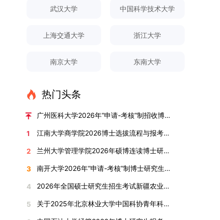
对论文展开评议，在肯定论文质量的同时，也提出
间登录国家推荐免试服务系统完成志愿填报。硕博
关证明材料的PDF版本，相关审核人员将通过系统
究生规模增长达211%。在招生宣传方面，学校构
间、考试科目、考场分布及相关要求，以《关于做
武汉大学
中国科学技术大学
改，须在报名截止前重新填报。三、选拔与录取1.
了若干修改建议，并就如何进一步聚焦关键科学问
连读与申请-考核制考生需登录上海交通大学研招
进行线上审核。（一）学术论文登记细则学术论文
建了“网络宣传+AI智能咨询+现场答疑”三位一体的
好2025-2026学年第1学期自主选择专业选拔考核
资格审查学院将依据网上报名信息及寄达的申请材
题、加强理论阐释深度等方面给予了指导。三、答
网报名系统，选择“国家实验室联培专项”，并选定
包含期刊论文与会议论文两类，研究生需在系
招生宣传平台，持续推进招生模式改革。2024年
准备工作的通知》（海大本[2025]17号）文件中
料进行资格审查，核实考生报考资格、材料完整性
上海交通大学
浙江大学
辩结果与培养意义（一）答辩结果经答辩委员会充
名录内交大导师。（三）报名时间节点本科直博生
统“论文发表信息维护”板块完成信息填报。该板块
起全面推行“申请-考核”制博士招生，2025年进一
的明确规定为准，考生可随时关注学校教务处发布
及缴费情况。审查结果预计于2025年12月下旬在
分讨论、集体评议及无记名投票，一致认为文枚的
报名以学校通知为准；硕博连读与申请-考核制设
中标注为红色的字段为必填项，填报时须确保信息
步拓展“直博”“硕博连读”等多元招生渠道。在学科
的官方信息。（二）学院自主复试安排复试是衡量
学院网站公布。2.材料评议学院将组织专家组对通
博士学位论文研究思路清晰、内容充实、调研扎
两批报名，第一批截止时间为2025年12月15日，
南京大学
东南大学
真实准确、完整规范，若出现空项或错填情况，将
专业调整方面，学校实施存量专业优化行动，压缩
考生综合能力与专业适配度的关键环节，我院将从
过资格审查的考生材料进行评议并打分，满分为
实、写作规范、结论可靠，且已完成足量研究工
第二批为2026年3月15日至4月20日，具体时间以
直接导致审核不通过。论文统计遵循以下原则：对
或撤销生源不足专业，将非全日制招生计划向需求
考核方式、时间、地点等多方面做好细致安排，确
100分。评议结果预计于2026年1月中上旬公布。
作，符合博士学位授予要求，同意通过博士学位论
报考学院通知为准。（四）材料提交申请人须按学
于SCI、EI、ISTP、CSCD、CSSCI、A刊、B刊等
旺盛的学科倾斜；同时加快推进急需学科专业建
保考核结果客观准确。1. 复试考核构成复试成绩由
学院将根据材料评议成绩及招生计划，确定进入复
热门头条
文答辩。文枚由张连刚教授指导完成学业，其答辩
校及报考学院要求，如实提交全部申请材料并完成
高水平论文，仅统计以桂林理工大学为第一署名单
设，陆续开展“生物与医药”“低空技术与工程”等新
笔试与面试两部分组成，具体占比为：笔试成绩占
试的考生名单。同等学力报考者须参加学校统一组
通过标志着西南林业大学农林经济管理专业诞生首
线上报名程序。六、考核与录取考核工作由上海交
位，且研究生为第一作者，或导师为第一作者、研
兴专业招生。学校还深化科教融合，单列专项招生
复试总成绩的40%，面试成绩占复试总成绩的
广州医科大学2026年“申请-考核”制招收博士研究生报考公告
织的政治理论考试，具体时间地点另行通知，成绩
位博士毕业生。待学校学位评定委员会审议通过
通大学相关学院与苏州实验室联合组织，具体考核
究生为第二作者的论文；在Nature、Science、
计划，与中国科学院昆明植物研究所、西双版纳热
60%。（1）笔试：以英语能力测试为核心，重点
合格线为60分。非同等学力考生无需参加。3.复
后，她也将成为云南省该专业首位获得博士学位的
形式、内容及流程以学院后续公布的方案为准。录
江南大学商学院2026博士选拔流程与报考条件汇总
1
Cell三大顶刊及其子刊发表的论文，不受作者排名
带植物园等科研机构开展联合培养，探索跨学科、
考查考生的英语阅读理解、书面写作及英汉互译能
试安排复试环节将对考生的思想品德、专业素养、
研究生。（二）学科建设意义此次博士论文答辩的
取时将对考生进行全面考察，学术能力与思想品德
限制，只要署名单位包含桂林理工大学均纳入统计
跨机构的研究生培养新机制。（一）推进招生制度
力，全面评估其英语综合应用水平。（2）面试：
兰州大学管理学院2026年硕博连读博士研究生招生“申请-考核”实施方案
2
外语能力、创新意识及综合素质进行全面考察。复
顺利完成，是学院在农林经济管理博士研究生培养
并重，报名及考核期间有违规或学术不端行为者将
范围。其中，被SCI、EI、ISTP收录的论文，需额
改革与生源质量提升学校建立多元化招生宣传与咨
采用综合面试形式，考核内容涵盖中英文自我介
试分为笔试与面试两部分：笔试科目为“经济学综
方面取得的重要进展，反映了该学位点建设已初见
按有关规定处理。七、其他事项（一）入学时间预
南开大学2026年“申请-考核”制博士研究生招生录取工作实施细则
3
外提供检索证明，论文全文与检索证明须合并为单
询平台，提升生源质量。推行“申请-考核”制博士
绍、综合素养评估（包括逻辑思维、沟通表达、应
合”，适用于理论经济学与应用经济学各专业，形
成效。这一成果不仅体现了学科建设的新突破，也
计为2026年春季或秋季学期。（二）费用与奖助
个PDF文件上传。不同类型论文需提交的附件材料
招生，并拓展直博与硕博连读渠道，增强招生方式
变能力等）以及专业认知程度（包括对目标专业的
2026年全国硕士研究生招生考试新疆农业大学报考点网上确认公告
4
式为闭卷，时长为3小时，满分100分。面试环节
为未来农林经济管理学科的持续发展、学术交流与
学费标准按上海交通大学相关规定执行；学生在读
如下：1. 被SCI、EI、ISTP、SSCI、A&HCI来源期
的灵活性与针对性。（二）优化学科专业布局通过
了解、学习规划等），全方位判断考生是否具备进
要求考生准备10—15分钟的PPT报告，内容应涵盖
合作注入了新的活力。
期间享受学校与实验室共同提供的奖助学金待遇。
关于2025年北京林业大学中国科协青年科技人才培育工程博士生推荐工作的通知
5
刊收录的论文：需按“检索证明（如有）+分区报告
撤销合并低效专业、加强社会急需学科建设，学校
入目标专业学习的潜力。2. 复试时间安排复试时
个人科研经历、研究成果及博士阶段研究设想等。
（三）住宿安排课程学习阶段由学校协调住宿；进
（如有）+论文全文（必备）”的顺序合并材料；2.
不断优化学科结构。面向国家战略和产业需求，加