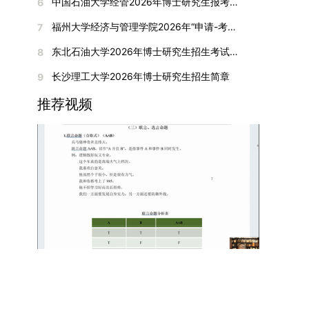
间初步定于2026年1月6日（星期二）下午，具体
中国石油大学经管2026年博士研究生报考通知
6
复试成绩按百分制计算，笔试与面试成绩各占
入实验室科研阶段后，由苏州实验室统筹安排住
在国内核心期刊发表的论文：需上传论文全文扫描
快布局新兴交叉学科，推动学科专业体系动态优
时段划分如下：（1）笔试时段：14:30—15:30，
50%，计算公式为：复试成绩 = (笔试成绩 + 面试
宿。（四）未尽事宜参照上海交通大学2026年博
福州大学经济与管理学院2026年“申请-考核”制招收攻读博士学位研究生相关要求
7
件；3. 已收到正式录用通知但尚未刊发的论文：
化。（三）深化科教融合与协同育人学校与高水平
时长60分钟；（2）面试时段：15:50—17:50，时
成绩) ÷ 2。复试成绩低于60分者不予录取。同等
士研究生招生章程及相关细则执行。相关推荐：上
需提交包含明确卷期号的录用通知原件及论文录用
科研机构共建联合培养平台，打破传统院系壁垒，
长120分钟。若因报名人数调整或其他特殊情况需
东北石油大学2026年博士研究生招生考试实施细则
8
学力考生复试期间须加试两门本专业硕士学位主干
海市复旦大学MBA 华东理工大学MBA 浙江省
稿。（二）科研奖励、专利及专著登记细则科研奖
促进科研资源与人才培养深度融合，提升研究生的
变更时间，学院将通过官方渠道提前通知所有考
课程，考试形式为笔试，具体科目见复试通知。4.
浙江工业大学MBA
长沙理工大学2026年博士研究生招生简章
9
励与专著（含软件著作权、学术专著）需已正式获
科研创新能力与实践能力。三、深化培养模式改
生。3. 复试地点安排本次复试的举办地点为海南
思想政治与品德考核复试期间将同步进行思想政治
得或出版，专利成果可包括处于申请中、已受理及
革，提升研究生教育质量西南林业大学将教育、科
大学观澜湖校区。考虑到最终报名人数可能影响考
推荐视频
素质和品德考核，重点考察考生的政治态度、道德
已授权三种状态。研究生需通过系统“科研成果信
技、人才协同发展的理念贯穿研究生培养全过程，
场设置，具体的笔试教室与面试房间将在报名结束
品质、诚信状况、遵纪守法表现等。拟录取名单确
息维护”菜单进行填报，每一项成果对应的所有证
着力提升人才自主培养质量。学校实行学术学位与
后，通过学院官网或班级通知等方式另行公布，请
定后，学院将向考生所在单位调取人事档案及现实
明材料均需整合为单个PDF文件上传。各类成果附
专业学位研究生分类培养，优化前者课程体系的理
考生密切关注。4. 综合成绩核算与录取规则考生
表现材料进行复核。考核不合格者不予录取。四、
件材料要求如下：1. 科研奖励及竞赛获奖：仅限省
论深度，强化后者课程的应用性与实践性。在产教
的最终综合成绩采用“初试+复试”加权计算方式，
录取办法1.考生总成绩由材料评议成绩和复试成绩
部级及以上级别奖励，需上传包含获奖者姓名的荣
融合方面，学校出台《科技小院管理办法》《研究
其中学校统一初试成绩占比50%，学院复试总成绩
加权得出，具体计算公式为：总成绩 = 材料评议
誉证书或奖状彩色扫描件；2. 学术专著：需上传
生联合培养基地建设管理办法》等文件，明确产学
占比50%。综合成绩核算完成后，将按分数从高到
成绩 × 50% + 复试成绩 × 50%。2.录取工作坚
封面、编者信息页、目录及封底的完整扫描件；3.
研一体化培养定位。目前已建成8个省级科技小
低进行排序，需要特别注意的是，初试成绩未达到
持“全面衡量、择优录取、保证质量、宁缺毋滥”原
国家授权专利：包括发明专利、实用新型专利、外
院，其中2个获省级专项资金支持。专业学位案例
及格线的考生，将不纳入排名范围。录取工作将严
则，根据招生计划、考生总成绩、思想政治表现及
观设计专利，需上传专利受理通知书及授权证书的
库建设成效显著，1个项目入选教育部主题案例
格按照学院自主选择专业的计划名额，从排名靠前
身心健康状况等因素确定拟录取名单。3.拟录取考
彩色扫描件。（三）学科竞赛登记细则仅统计研究
库，“十四五”以来获批省级案例库项目70余项、省
的考生中依次录取。若出现综合成绩相同的情况，
生须在规定时间内提交符合要求的体检报告（二级
生作为竞赛团队负责人，参与学科竞赛（文艺、体
级优质课程近50门。2025年，学校专项投入60余
将按以下顺序进行成绩比对，确定最终录取名次：
甲等及以上医院或四川大学校医院出具），体检标
育类竞赛除外）并获得省部级三等奖及以上奖励的
万元设立研究生科研创新基金，支持学生开展前沿
第一步比对初试科目中“高等数学B”的成绩，成绩
准按教育部及学校相关规定执行。4.拟录取名单经
成果，研究生需在系统“学科竞赛信息维护”菜单完