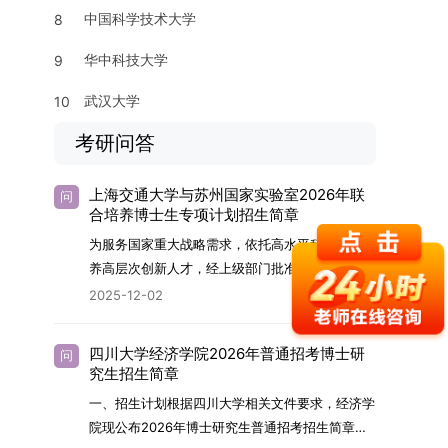
中国科学技术大学
8
华中科技大学
9
武汉大学
10
考研问答
上海交通大学与苏州国家实验室2026年联
问
合培养博士生专项计划招生简章
为服务国家重大战略需求，依托高水平科研平台培
养高层次创新人才，经上级部门批准，苏州实验室
（全称“苏州国家实验室”）与上海交通大学将于
2025-12-02
2026年继续合作开展博士研究生联合培养工作。
该项目旨在选拔优秀学子，在材料及相关前沿交叉
四川大学经济学院2026年普通招考博士研
问
学科领域进行深度培养。相关招生政策及安排说明
究生招生简章
如下。一、培养定位本项目致力于面向国家战略发
一、招生计划根据四川大学相关文件要求，经济学
展方向，培育具备科学家素养、创新精神与科研能
院现公布2026年博士研究生普通招考招生简章。
力，系统掌握学科前沿知识，能胜任高水平科学研