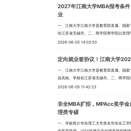
排。二、报考条件（一）基本条件1.中国公
时发挥学校工学为主的办学优势，在强化专
2027年江南大学MBA报考条
守法。3.身体健康。4.学业水平符合之一
在管理会计与会计智能化、财务与会计及内
业
人、自考、网络教育），入学前须取得本科
成系统知识体系，提升解决实际问题的能力。
一、江南大学江南大学是教育部直属、国家“2
的本科毕业证。（3）高职（专科）毕业满
项目毕业生就业率依然很高。2023届就业率1
在江苏省无锡市。二、商学院商学院以管理
（二）专业学位特殊要求1.法律（非法学）
业生去向包括企事业单位、银行、会计师事
理二级博士点；应用经济学、工商管理学、
学）：所学专业为法学（含第二学士学位）。
学、上海外国语大学、北京工商大学、华侨大
2026-06-05 14:03:50
以及MBA、MEM、金融、会计、国际商务
（MPA）、旅游管理（MTA）：本科毕业
目荣获央广网“年度卓越影响力MPAcc项目
会计学是国家级一流本科专业。MBA项目通过
业后有5年以上工作经验。EMBA报考条件
计、区块链等理工科优势相融合。借助学校
定向就业签协议！江南大学2027
锡医学院、物联网工程学院合作设立了MBA
按规定时间登录推免系统填报我校志愿。三、
会计理论教育跟资本市场实务紧密结合。课
一、江南大学江南大学是教育部直属、国家“2
理”方向。截至2025年6月，已累计录取26
年）。学费按年缴纳。全日制学术学位硕士：
验的企业高管做联合导师，开设各种讲座帮
设高校。学校在江苏省无锡市。二、商学院
三、非全日制工商管理硕士（MBA）专业（专
学费：工商管理（MBA）30000元/学年
外访学项目。3.有多家校外会计实践基地
有系统科学与管理二级学科博士点；应用经
培养目标MBA专业有七个研究方向：01生产
（MTA）14950元/学年。管理类专业非
2026-06-05 11:42:23
务所、凯捷咨询、金蝶等建立产学研合作，
个一级学科硕士点；以及MBA、MEM、金融
融与财务管理；04市场营销管理；05创业
方向34000元/学年，数智化运营/高端制造业方
实务。4.立足上海，对接上海国际经济、金
专业硕士点。学院设有金融学、会计学、数
康行业管理复合型人才）；07科技创新管
元/学年；公共管理（MPA）26000元/学年；
心”建设，服务长三角一体化发展。四、研究方
非全MBA扩招，MPAcc奖学金
工商管理、金融学、会计学专业是国家级一流
企业管理人才）。总体培养目标：培养具有
四、奖助政策全日制研究生可享受：- 国家助
向。2.非全日制MPAcc：可在以下5个方
理类专硕
通过AMBA国际认证；2022年成为工程管
德，合理知识技能结构，富有创新精神、善
一等8000元（20%）、二等5000元（20%
（2）先进制造业投融资理论及应用（3）
一、学校简介华东理工大学原名华东化工学
养单位；2024年通过BGA（金牌）国际再认
（二）招生信息报考条件：1. 中国公民。2
金：20000元- 助研、助教酬劳及其他社
（4）财务与会计前沿理论应用（5）内部
的高等学府。1956年被定为全国首批招收研