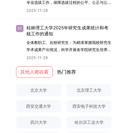
够担当民族复兴大任的高素质人才。（一）强化思
专业选拔工作，保障选拔过程的公平、公正与公
用成果分级方案》认定）；②作为主要完成人获
文选题为《加入合作社对茶农绿色生产行为的影响
的，将获发上海交通大学博士研究生毕业证书并授
想政治教育与导师队伍建设学校以党建引领为核
开，依据《海南大学普通本科学生自主选择专业管
得省部级二等奖及以上科研成果奖励（以证书为
2025-11-28
研究》，该研究立足于茶农生产经营实际，围
予博士学位。四、项目特色与支持条件（一）高水
心，将思想政治教育贯穿研究生培养全过程。通过
理办法》（海大党政办[2024]54号）及《关于做
准），其中一等奖要求排名前五，二等奖要求排名
绕“认知—采纳—转型—收益”这一主线，深入剖析
平科研平台学生可参与国家重大科研项目，接触材
修订导师立德树人职责实施细则，明确导师在研究
好2025-2026学年第1学期自主选择专业选拔考核
前三。（二）网上报名及缴费报名及缴费统一在网
合作社及其利益联结机制对茶农采纳绿色生产技术
料领域大科学装置与人工智能辅助研发平台，获得
桂林理工大学2025年研究生成果统计和考
问
生成长中的关键角色，推动形成以德为先、科研报
准备工作的通知》（海大本[2025]17号）两份核
上进行，时间为2025年11月27日上午9:00至
核工作的通知
行为的影响路径，不仅深化了合作社推动农业绿色
前沿科研训练条件。（二）优质导师资源由包括院
国的育人氛围。在加强学术规范和学风建设方面，
心文件精神，结合我院学科建设特点与教学管理实
2025年12月17日晚上10:00。考生须提前认真阅
转型的理论认识，也促进了农业经济学与生态学相
士在内的资深科研人员组成导师团队，提供高水平
全体教职工、在校研究生：为精准掌握我校研究生
学校持续开展学术诚信教育，营造风清气正的学术
际情况，特制定本实施方案。一、组建选拔工作专
读学校及学院发布的招生章程、简章及专业目录，
关研究的交叉融合，为促进茶农增收、服务双碳目
学术指导，并支持参与国际化学术交流。（三）优
学术成果产出情况，科学开展各学院研究生培养质
环境。（二）完善“五育并举”育人机制学校系统推
项领导小组为统筹推进自主选择专业选拔全流程工
按规定完成报名及缴费。逾期未完成视为自动放
标实现以及全面推进乡村振兴战略提供了有益参
厚奖助待遇提供具有竞争力的助研津贴与生活补
量评估工作，进一步推进研究生成果管理的规范
进德育、智育、体育、美育和劳育有机融合，构建
2025-11-28
作，确保各项环节有序落地，学院专门成立选拔工
弃。（三）申请材料提交符合报考条件的考生，需
考。二、答辩过程与主要内容（一）论文主要内容
助，保障学生潜心学业与研究。（四）畅通发展渠
化、制度化与信息化建设，现就2025年度研究生
全面发展的育人体系。通过课程教学、科研训练、
作领导小组。二、明确报名准入条件本次自主选择
下载并填写《博士入学申请材料自查表》，按要求
与框架文枚博士的论文聚焦茶农参与合作社这一现
道在培养过程中表现优异者，毕业后可优先获得苏
成果统计、审核及考核相关事宜通知如下：一、成
其他人都在看
热门推荐
社会实践等多种途径，提升研究生的综合素质，培
专业选拔的报名对象限定为2025级全日制普通本
整理申请材料，确保材料齐全、顺序正确。所有纸
实背景，系统梳理了“认知—采纳—转型—收益”的
州实验室的工作推荐机会。五、申请条件与报名流
果统计范畴及填报规范本次成果统计对象为我校全
养具有创新精神、实践能力和社会责任感的时代新
科在读学生，第二学士学位学生不在本次选拔范围
质申请材料及自查表须于2025年12月22日上午
作用链条，重点探讨了不同利益联结模式如何影响
程（一）基本申请条件不同选拔方式的申请者需满
体博士、硕士研究生，统计时限为2025年11月30
人。二、优化招生与学科结构，服务国家战略需求
内。同时需特别说明的是，在高考招生环节中，国
10:00前寄达经济学院研究生招生办公室。重要提
北京大学
北京理工大学
茶农的绿色生产决策，揭示了合作社在引导农业生
足相应规定：本科直博生须符合上海交通大学推荐
日前正式取得的各类学术成果。成果涵盖正式刊发
西南林业大学主动对接国家重大战略和区域发展需
家或学校已明确标注不得转专业的本科学生，不具
示：材料送达时间以签收时间为准，逾期不予受
产方式绿色转型中的内在机制。（二）答辩过程回
免试研究生相关要求。硕博连读与申请-考核制申
的学术论文、获得的科研奖励、已授权或在申的专
要，不断优化学科布局与招生机制，提升研究生教
备参与本次选拔考核的资格。三、确定选拔考核方
理；建议选择可靠快递方式邮寄；请严格对照材料
顾在答辩陈述环节，文枚就研究背景、分析框架、
请者应满足当年度上海交通大学博士研究生招生的
西安交通大学
西安电子科技大学
利、正式出版的专著、学科竞赛获奖证书及参与国
育服务经济社会发展的能力。目前，学校拥有4个
式本次自主选择专业选拔考核采用“初试+复试”的
清单顺序整理提交。材料不全、不符合要求或存在
核心内容以及创新之处进行了系统汇报。答辩委员
基本条件及各学院补充规定。（二）报名方式所有
内外学术交流活动的相关证明等。所有在校研究生
一级学科博士点、1个博士专业学位点，以及17个
两级考核模式，其中初试由学校教务处统一部署组
弄虚作假者，资格审查将不予通过。所有提交材料
会各位专家本着严谨求实的学术态度，从理论支
申请人须提前与意向导师沟通确认招生意向，并在
须登录桂林理工大学研究生教育综合管理信息系
一级学科硕士点和17个硕士专业学位点。“十四
四川大学
哈尔滨工业大学
织，复试环节则由我院自主负责实施，具体安排如
不予退还。考生须对报名信息的真实性和准确性负
撑、研究方法、数据论证以及逻辑结构等多个维度
达成一致后进行网上报名：本科直博生须按规定时
统，在指定功能模块完成成果信息录入，并上传相
五”期间，学校研究生规模实现显著增长，博士研
下：（一）学校统一初试安排初试的具体考试时
责，报名信息一经确认提交，不得修改。如确需修