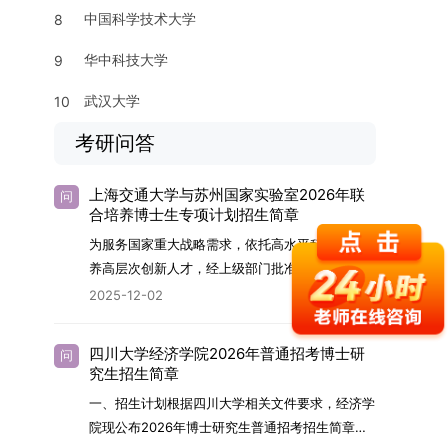
中国科学技术大学
8
华中科技大学
9
武汉大学
10
考研问答
上海交通大学与苏州国家实验室2026年联
问
合培养博士生专项计划招生简章
为服务国家重大战略需求，依托高水平科研平台培
养高层次创新人才，经上级部门批准，苏州实验室
（全称“苏州国家实验室”）与上海交通大学将于
2025-12-02
2026年继续合作开展博士研究生联合培养工作。
该项目旨在选拔优秀学子，在材料及相关前沿交叉
四川大学经济学院2026年普通招考博士研
问
学科领域进行深度培养。相关招生政策及安排说明
究生招生简章
如下。一、培养定位本项目致力于面向国家战略发
一、招生计划根据四川大学相关文件要求，经济学
展方向，培育具备科学家素养、创新精神与科研能
院现公布2026年博士研究生普通招考招生简章。
力，系统掌握学科前沿知识，能胜任高水平科学研