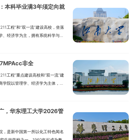
民。2.拥护党的领导，品德良好，遵纪
业课程学习的基础上，帮助学生重点
件：本科毕业满3年须定向就
：（1）应届本科毕业生（含普通、成
部控制与审计前沿理论应用等领域形
毕业证或留服认证。（2）有国家承认
近年就业形势虽然严峻，但MPAcc
11工程”和“双一流”建设高校，坐落
2年或本科结业生，按同等学力报考。
00%，2024届就业率也达96%。毕
学、经济学为主，拥有系统科学与管
：所学专业为非法学。2.法律（法
务所等，也有同学考上上海理工大
管理科学与工程3个一级学科硕士点；
3.工商管理（MBA）、公共管理
学等院校的博士。2024年12月，项
5个专业硕士点。工商管理、金融学、
后有3年以上工作经验；或高职/本科结
”。三、项目特色1.会计理论跟大数据审
AMBA国际认证。2024年起，与无
见工商管理学院简章。（三）推免生：
理工特色，培养综合型会计人才。2.
MPAcc非全
的“医疗卫生管理”和“科技创新管
学费标准学制一般为3年（MBA为2
堂案例丰富，聘请有丰富资本市场经
11工程”重点建设高校和“双一流”建
00名MBA研究生（含87名留学生）。
8000元/学年。管理类专业全日制
学生了解行业前沿，组织学生参加海
商学院以管理学、经济学为主体，拥
业代码125100）（一）研究方向和
；公共管理（MPA）、旅游管理
。跟立信会计师事务所、致同会计师事
济学、工商管理学和管理科学与工程3
运营管理；02人力资源管理；03金
全日制学费：工商管理（MBA）综合管理
开设企业参访活动，帮学生了解企业
、会计（MPAcc）和国际商务等5个
管理；06医疗卫生管理（培养医疗健
向59000元/学年，EMBA 84000
融、贸易、航运和科技创新“五个中
字经济、工商管理等多个本科专业。
理（培养服务长三角产业转型的科技型
会计（MPAcc）30000元/学年。
向1.全日制MPAcc：不区分研究方
广，华东理工大学2026管
本科专业建设点。2018年MBA项目
全球视野、本土经验，优秀职业道
学金：6000元/学年- 学业奖学金：
向中选1个：（1）管理会计与会计智能化
理硕士与国际项目管理（IPMP）合作培
于沟通合作的高素质工商管理人才。
）、三等3000元（40%）- 国家奖学
先进制造业财务会计与审计理论及应用
院，是新中国第一所以化工特色闻名
证；2025年MBA项目通过AMBA国
. 拥护党的领导，品德良好，遵纪守
会奖助学金五、报名报名分网上报名和
控制与审计前沿理论应用五、课程体系
究生的学校之一，1960年起成为教育