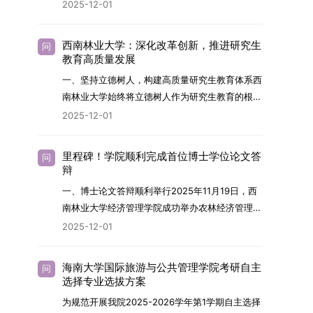
2026年，学院博士研究生招生全面实行“申请-考
2025-12-01
究与技术开发工作的未来领军人才。二、招生安排
核”机制。本年度计划招收博士研究生27名，具体
（一）招生学科范围涵盖材料科学与工程
导师招生计划详见学院官网发布的《四川大学经济
（0805）、化学（0703）、电子科学与技术
西南林业大学：深化改革创新，推进研究生
问
学院2026年博士生招生专业目录》。实际录取人
教育高质量发展
（0809）、材料与化工（0856）、机械
数将根据国家最终下达的招生计划及考生报名情况
（0855）、电子信息（0854）等相关专业。
一、坚持立德树人，构建高质量研究生教育体系西
进行适当调整。除国家专项计划外，我院招收定向
（二）招生名额2026年度具体招生规模以国家最
南林业大学始终将立德树人作为研究生教育的根本
就业考生的比例原则上不超过总计划的5%。全日
终下达计划为准，首批拟招收联合培养博士生16
任务，积极响应“教育强国，研究生教育何为”的时
2025-12-01
制定向就业考生在基本修业年限内须全脱产在校学
名。具体招生院系及导师信息请见相关名录。
代命题。学校全面贯彻党的教育方针，以高质量党
习。二、报考流程（一）报名资格1.申请人应拥护
（三）选拔途径共设置三种选拔方式，包括本科直
建引领研究生思想政治教育，修订并印发了《研究
中国共产党的领导，品德良好，遵纪守法，身心健
里程碑！学院顺利完成首位博士学位论文答
问
博、硕博连读与申请-考核制，将根据考生综合素
生导师立德树人职责实施细则（2025年修
辩
康，并满足《四川大学2026年博士研究生招生章
质择优录取。（四）培养类别全部为全日制非定向
订）》，推动导师发挥示范作用，引导学生树立德
程》中列出的各项基本条件。2.具备较强的科研能
一、博士论文答辩顺利举行2025年11月19日，西
就业博士研究生。三、培养模式与学位管理（一）
才兼备、科技报国的远大志向，增强社会责任感和
力，并展现出良好的科研发展潜力。3.提交两份由
南林业大学经济管理学院成功举办农林经济管理专
学籍管理联合培养学生学籍隶属于上海交通大学，
人文关怀，促进个人成长与国家战略需求深度融
正高级职称专家亲笔书写的推荐信，专业领域需与
业首届博士研究生学位论文答辩会。答辩地点设于
基本修业年限按该校研究生学籍管理办法执行。
2025-12-01
合。同时，学校制定《关于进一步加强研究生教育
报考专业相关，其中一份必须由报考导师出具。4.
学院303会议室，博士生文枚就其博士学位论文进
（二）培养阶段划分培养过程分为两个主要阶段：
管理工作的实施意见》，强化学风建设，深化科研
以同等学力身份报考者，其科研成果须同时符合以
行了汇报与答辩。答辩委员会由多位知名专家组
第一阶段于上海交通大学完成课程学习；第二阶段
诚信与学术道德教育，弘扬科学精神。学校坚
海南大学国际旅游与公共管理学院考研自主
问
下两项要求：①以第一作者身份在报考学科领域
成。北京林业大学陈建成教授担任主席，委员包括
进入苏州实验室，依托其重大科研任务开展课题研
选择专业选拔方案
持“五育并举”育人理念，通过德育铸魂、智育启
内发表期刊文章，其中至少1篇为A级、1篇为B级
云南财经大学熊德平教授、杨增雄教授、李亚波教
究与学位论文工作。（三）学历学位授予学生在规
智、体育强身、美育润心、劳育践行，全面培养能
为规范开展我院2025-2026学年第1学期自主选择
（期刊等级依据《四川大学哲学社会科学期刊与应
授，以及昆明理工大学冯朝睿教授。文枚的博士论
定年限内达到上海交通大学毕业及学位授予要求