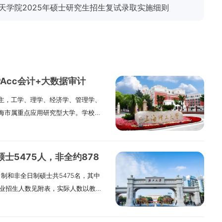
天学院2025年硕士研究生招生复试录取实施细则
PAcc会计+大数据审计
主，工学、理学、经济学、管理学、
海市属重点应用研究型大学。学校办
7年的德文医工学堂。学校立足上海，聚
造、人工智能、城市治理等领域，培
能力、创新精神、健康身心”兼备的卓
士5475人，非全约878
、经济学、理学、工学四大学科门
制和非全日制硕士共5475名，其中
年通过再认证，2025年通过EQUIS认证
各专业招生人数见附表，实际人数以教育
Acc依托多学科联动优势，面向先进
认为准。“退役大学生士兵”专项计划
德、国际视野、战略意识，系统掌握
”预计28人，单列招生，在校内统筹安
层次、应用型、国际化会计人才。同