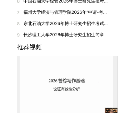
间初步定于2026年1月6日（星期二）下午，具体
中国石油大学经管2026年博士研究生报考通知
6
复试成绩按百分制计算，笔试与面试成绩各占
入实验室科研阶段后，由苏州实验室统筹安排住
在国内核心期刊发表的论文：需上传论文全文扫描
快布局新兴交叉学科，推动学科专业体系动态优
时段划分如下：（1）笔试时段：14:30—15:30，
50%，计算公式为：复试成绩 = (笔试成绩 + 面试
宿。（四）未尽事宜参照上海交通大学2026年博
福州大学经济与管理学院2026年“申请-考核”制招收攻读博士学位研究生相关要求
7
件；3. 已收到正式录用通知但尚未刊发的论文：
化。（三）深化科教融合与协同育人学校与高水平
时长60分钟；（2）面试时段：15:50—17:50，时
成绩) ÷ 2。复试成绩低于60分者不予录取。同等
士研究生招生章程及相关细则执行。相关推荐：上
需提交包含明确卷期号的录用通知原件及论文录用
科研机构共建联合培养平台，打破传统院系壁垒，
长120分钟。若因报名人数调整或其他特殊情况需
东北石油大学2026年博士研究生招生考试实施细则
8
学力考生复试期间须加试两门本专业硕士学位主干
海市复旦大学MBA 华东理工大学MBA 浙江省
稿。（二）科研奖励、专利及专著登记细则科研奖
促进科研资源与人才培养深度融合，提升研究生的
变更时间，学院将通过官方渠道提前通知所有考
课程，考试形式为笔试，具体科目见复试通知。4.
浙江工业大学MBA
长沙理工大学2026年博士研究生招生简章
9
励与专著（含软件著作权、学术专著）需已正式获
科研创新能力与实践能力。三、深化培养模式改
生。3. 复试地点安排本次复试的举办地点为海南
思想政治与品德考核复试期间将同步进行思想政治
得或出版，专利成果可包括处于申请中、已受理及
革，提升研究生教育质量西南林业大学将教育、科
大学观澜湖校区。考虑到最终报名人数可能影响考
推荐视频
素质和品德考核，重点考察考生的政治态度、道德
已授权三种状态。研究生需通过系统“科研成果信
技、人才协同发展的理念贯穿研究生培养全过程，
场设置，具体的笔试教室与面试房间将在报名结束
品质、诚信状况、遵纪守法表现等。拟录取名单确
息维护”菜单进行填报，每一项成果对应的所有证
着力提升人才自主培养质量。学校实行学术学位与
后，通过学院官网或班级通知等方式另行公布，请
定后，学院将向考生所在单位调取人事档案及现实
明材料均需整合为单个PDF文件上传。各类成果附
专业学位研究生分类培养，优化前者课程体系的理
考生密切关注。4. 综合成绩核算与录取规则考生
表现材料进行复核。考核不合格者不予录取。四、
件材料要求如下：1. 科研奖励及竞赛获奖：仅限省
论深度，强化后者课程的应用性与实践性。在产教
的最终综合成绩采用“初试+复试”加权计算方式，
录取办法1.考生总成绩由材料评议成绩和复试成绩
部级及以上级别奖励，需上传包含获奖者姓名的荣
融合方面，学校出台《科技小院管理办法》《研究
其中学校统一初试成绩占比50%，学院复试总成绩
加权得出，具体计算公式为：总成绩 = 材料评议
誉证书或奖状彩色扫描件；2. 学术专著：需上传
生联合培养基地建设管理办法》等文件，明确产学
占比50%。综合成绩核算完成后，将按分数从高到
成绩 × 50% + 复试成绩 × 50%。2.录取工作坚
封面、编者信息页、目录及封底的完整扫描件；3.
研一体化培养定位。目前已建成8个省级科技小
低进行排序，需要特别注意的是，初试成绩未达到
持“全面衡量、择优录取、保证质量、宁缺毋滥”原
国家授权专利：包括发明专利、实用新型专利、外
院，其中2个获省级专项资金支持。专业学位案例
及格线的考生，将不纳入排名范围。录取工作将严
则，根据招生计划、考生总成绩、思想政治表现及
观设计专利，需上传专利受理通知书及授权证书的
库建设成效显著，1个项目入选教育部主题案例
格按照学院自主选择专业的计划名额，从排名靠前
身心健康状况等因素确定拟录取名单。3.拟录取考
彩色扫描件。（三）学科竞赛登记细则仅统计研究
库，“十四五”以来获批省级案例库项目70余项、省
的考生中依次录取。若出现综合成绩相同的情况，
生须在规定时间内提交符合要求的体检报告（二级
生作为竞赛团队负责人，参与学科竞赛（文艺、体
级优质课程近50门。2025年，学校专项投入60余
将按以下顺序进行成绩比对，确定最终录取名次：
甲等及以上医院或四川大学校医院出具），体检标
育类竞赛除外）并获得省部级三等奖及以上奖励的
万元设立研究生科研创新基金，支持学生开展前沿
第一步比对初试科目中“高等数学B”的成绩，成绩
准按教育部及学校相关规定执行。4.拟录取名单经
成果，研究生需在系统“学科竞赛信息维护”菜单完