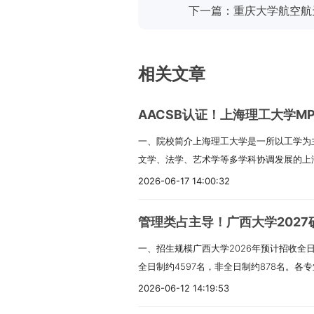
下一篇：重庆大学航空航
相关文章
AACSB认证！上海理工大学M
一、院校简介上海理工大学是一所以工学为
文学、法学、艺术学等多学科协调发展的上
学文脉可追溯到1906年的沪江大学和190
2026-06-17 14:00:32
焦医疗器械、能源动力、光电仪器、先进制
养“家国情怀、国际视野、科学思维、工程
管理类占主导！广西大学2027硕
越工程创新人才。管理学院学科涉及管理学
一、招生规模广西大学2026年预计招收全日
类。2018年通过AACSB国际认证，2023
全日制约4597名，非全日制约878名。
资质预评估。二、项目概况上海理工大学MP
部正式下达为准。推免生人数以最后系统确
制造业和现代服务业，培养具备良好职业道
2026-06-12 14:19:53
预计15人，“少数民族高层次骨干人才计划
现代会计、审计、财务管理知识与技能的高