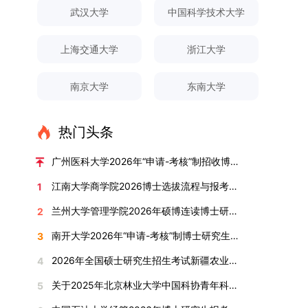
对论文展开评议，在肯定论文质量的同时，也提出
间登录国家推荐免试服务系统完成志愿填报。硕博
关证明材料的PDF版本，相关审核人员将通过系统
究生规模增长达211%。在招生宣传方面，学校构
间、考试科目、考场分布及相关要求，以《关于做
武汉大学
中国科学技术大学
改，须在报名截止前重新填报。三、选拔与录取1.
了若干修改建议，并就如何进一步聚焦关键科学问
连读与申请-考核制考生需登录上海交通大学研招
进行线上审核。（一）学术论文登记细则学术论文
建了“网络宣传+AI智能咨询+现场答疑”三位一体的
好2025-2026学年第1学期自主选择专业选拔考核
资格审查学院将依据网上报名信息及寄达的申请材
题、加强理论阐释深度等方面给予了指导。三、答
网报名系统，选择“国家实验室联培专项”，并选定
包含期刊论文与会议论文两类，研究生需在系
招生宣传平台，持续推进招生模式改革。2024年
准备工作的通知》（海大本[2025]17号）文件中
料进行资格审查，核实考生报考资格、材料完整性
上海交通大学
浙江大学
辩结果与培养意义（一）答辩结果经答辩委员会充
名录内交大导师。（三）报名时间节点本科直博生
统“论文发表信息维护”板块完成信息填报。该板块
起全面推行“申请-考核”制博士招生，2025年进一
的明确规定为准，考生可随时关注学校教务处发布
及缴费情况。审查结果预计于2025年12月下旬在
分讨论、集体评议及无记名投票，一致认为文枚的
报名以学校通知为准；硕博连读与申请-考核制设
中标注为红色的字段为必填项，填报时须确保信息
步拓展“直博”“硕博连读”等多元招生渠道。在学科
的官方信息。（二）学院自主复试安排复试是衡量
学院网站公布。2.材料评议学院将组织专家组对通
博士学位论文研究思路清晰、内容充实、调研扎
两批报名，第一批截止时间为2025年12月15日，
南京大学
东南大学
真实准确、完整规范，若出现空项或错填情况，将
专业调整方面，学校实施存量专业优化行动，压缩
考生综合能力与专业适配度的关键环节，我院将从
过资格审查的考生材料进行评议并打分，满分为
实、写作规范、结论可靠，且已完成足量研究工
第二批为2026年3月15日至4月20日，具体时间以
直接导致审核不通过。论文统计遵循以下原则：对
或撤销生源不足专业，将非全日制招生计划向需求
考核方式、时间、地点等多方面做好细致安排，确
100分。评议结果预计于2026年1月中上旬公布。
作，符合博士学位授予要求，同意通过博士学位论
报考学院通知为准。（四）材料提交申请人须按学
于SCI、EI、ISTP、CSCD、CSSCI、A刊、B刊等
旺盛的学科倾斜；同时加快推进急需学科专业建
保考核结果客观准确。1. 复试考核构成复试成绩由
学院将根据材料评议成绩及招生计划，确定进入复
热门头条
文答辩。文枚由张连刚教授指导完成学业，其答辩
校及报考学院要求，如实提交全部申请材料并完成
高水平论文，仅统计以桂林理工大学为第一署名单
设，陆续开展“生物与医药”“低空技术与工程”等新
笔试与面试两部分组成，具体占比为：笔试成绩占
试的考生名单。同等学力报考者须参加学校统一组
通过标志着西南林业大学农林经济管理专业诞生首
线上报名程序。六、考核与录取考核工作由上海交
位，且研究生为第一作者，或导师为第一作者、研
兴专业招生。学校还深化科教融合，单列专项招生
复试总成绩的40%，面试成绩占复试总成绩的
广州医科大学2026年“申请-考核”制招收博士研究生报考公告
织的政治理论考试，具体时间地点另行通知，成绩
位博士毕业生。待学校学位评定委员会审议通过
通大学相关学院与苏州实验室联合组织，具体考核
究生为第二作者的论文；在Nature、Science、
计划，与中国科学院昆明植物研究所、西双版纳热
60%。（1）笔试：以英语能力测试为核心，重点
合格线为60分。非同等学力考生无需参加。3.复
后，她也将成为云南省该专业首位获得博士学位的
形式、内容及流程以学院后续公布的方案为准。录
江南大学商学院2026博士选拔流程与报考条件汇总
1
Cell三大顶刊及其子刊发表的论文，不受作者排名
带植物园等科研机构开展联合培养，探索跨学科、
考查考生的英语阅读理解、书面写作及英汉互译能
试安排复试环节将对考生的思想品德、专业素养、
研究生。（二）学科建设意义此次博士论文答辩的
取时将对考生进行全面考察，学术能力与思想品德
限制，只要署名单位包含桂林理工大学均纳入统计
跨机构的研究生培养新机制。（一）推进招生制度
力，全面评估其英语综合应用水平。（2）面试：
兰州大学管理学院2026年硕博连读博士研究生招生“申请-考核”实施方案
2
外语能力、创新意识及综合素质进行全面考察。复
顺利完成，是学院在农林经济管理博士研究生培养
并重，报名及考核期间有违规或学术不端行为者将
范围。其中，被SCI、EI、ISTP收录的论文，需额
改革与生源质量提升学校建立多元化招生宣传与咨
采用综合面试形式，考核内容涵盖中英文自我介
试分为笔试与面试两部分：笔试科目为“经济学综
方面取得的重要进展，反映了该学位点建设已初见
按有关规定处理。七、其他事项（一）入学时间预
南开大学2026年“申请-考核”制博士研究生招生录取工作实施细则
3
外提供检索证明，论文全文与检索证明须合并为单
询平台，提升生源质量。推行“申请-考核”制博士
绍、综合素养评估（包括逻辑思维、沟通表达、应
合”，适用于理论经济学与应用经济学各专业，形
成效。这一成果不仅体现了学科建设的新突破，也
计为2026年春季或秋季学期。（二）费用与奖助
个PDF文件上传。不同类型论文需提交的附件材料
招生，并拓展直博与硕博连读渠道，增强招生方式
变能力等）以及专业认知程度（包括对目标专业的
2026年全国硕士研究生招生考试新疆农业大学报考点网上确认公告
4
式为闭卷，时长为3小时，满分100分。面试环节
为未来农林经济管理学科的持续发展、学术交流与
学费标准按上海交通大学相关规定执行；学生在读
如下：1. 被SCI、EI、ISTP、SSCI、A&HCI来源期
的灵活性与针对性。（二）优化学科专业布局通过
了解、学习规划等），全方位判断考生是否具备进
要求考生准备10—15分钟的PPT报告，内容应涵盖
合作注入了新的活力。
期间享受学校与实验室共同提供的奖助学金待遇。
关于2025年北京林业大学中国科协青年科技人才培育工程博士生推荐工作的通知
5
刊收录的论文：需按“检索证明（如有）+分区报告
撤销合并低效专业、加强社会急需学科建设，学校
入目标专业学习的潜力。2. 复试时间安排复试时
个人科研经历、研究成果及博士阶段研究设想等。
（三）住宿安排课程学习阶段由学校协调住宿；进
（如有）+论文全文（必备）”的顺序合并材料；2.
不断优化学科结构。面向国家战略和产业需求，加