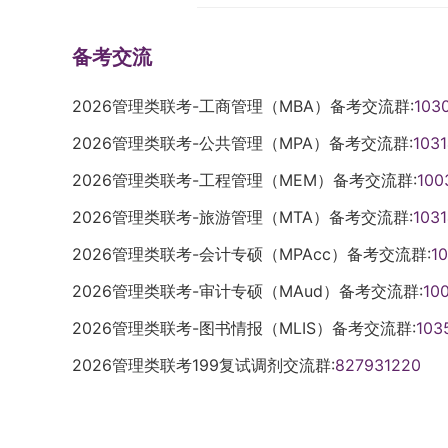
（会计专硕）会计专硕的复试考核聚焦专业
日的网报信息审查情况，我校发现部分考生
又强化数据工具、算法模型在商业实践中的
2026年博士研究生招生专业目录》。在教
日前完成材料审核，组织学位评定分委员会
书目，夯实专业基础以应对考核。（一）复试
完整等问题。为避免影响后续考试资格，相
块构建：一是核心数据分析课程，涵盖数据
研究生招生计划分配办法、各类专项计划执
工作日。公示结束后，将推荐人员的申请表
备考交流
理》：由中国注册会计师协会牵头组织编写，
与更正（具体问题名单已按要求梳理），务
构建、优化策略设计及因果推断应用五大方
求、生源数量与质量、人才培养质量等多方
总表的电子版与签字盖章纸质版（一份）报送
版，ISBN编号为9787522337494，
逾期未更正者可能被取消准考资格。三、我校
理、市场营销、产品研发、金融服务等核心
实际招生人数。三、招生选拔方式我校博士
对推荐材料进行复核后，提交学校学位评定
2026管理类联考-工商管理（MBA）备考交流群:
103
备考的重点资料。2. 《会计》：同样由中
南京大学报考点（代码3201）对考生报考
路；三是商业认知拓展课程，学员需从MB
保吸纳各类优秀人才，具体如下：1. 硕博
者，由学校正式公布遴选结果，并由研究生
经济出版社2025年发行，ISBN为978752
校且满足下列条件之一的考生：1. 应届本
商业洞察力。该项目的适配人群广泛，既适
优秀应届本科毕业生，从中选拔符合要求的
学院高度重视本次导师遴选工作，立足研究
2026管理类联考-公共管理（MPA）备考交流群:
103
务，为复试必备书目。3. 《审计》：中国
区域内；2. 往届本科毕业生，且户籍所在地
提升数据分析能力的业务骨干，也适用于具
可参考我校当年发布的《接收推荐免试研究生
治坚定、业务精湛、作风优良的中青年教师
2026管理类联考-工程管理（MEM）备考交流群:
100
济出版社2025年出版，ISBN编号978752
籍不在南京，但当前工作单位位于南京，且能
位转型的技术人才。三、学习安排与费用：
方式适用于部分学术学位专业，这些专业需
理、素质过硬的研究生导师队伍。
对复试考核具有重要参考价值。二、金融硕
京市社会保险缴费证明。请已选择我校报考
与学制本项目采用非全日制学习模式，充分
验，且拥有丰富的硕士、博士研究生培养工
2026管理类联考-旅游管理（MTA）备考交流群:
103
研分为初试与复试两个阶段，初试包含全国
认是否符合上述要求。若因考生个人判断失
制设定为2年，为保障学习质量，最长学习
究生，相关招录办法详见《山东师范大学硕
2026管理类联考-会计专硕（MPAcc）备考交流群:
1
侧重专业深度拓展，具体考试科目及参考书
认、无法参加考试的，所有后果由考生本人
成全部课程学习、通过实践环节考核、修满
（山东师大研字〔2021〕16号）。3. “申
范围1. 全国统一考试科目（1）101思想
2026管理类联考-审计专硕（MAud）备考交流群:
核查的局限性说明。受当前网报信息审查方
10
后，将依据武汉大学研究生学籍管理及学位
提出申请并提交相关材料，招生学院对材料
试大纲为准，考生需依据官方大纲进行系统复
本告知中提及的问题提示仅为阶段性核查结
业学位证书与硕士研究生毕业证书，实现学
试环节），最终根据考核结果择优录取。各
2026管理类联考-图书情报（MLIS）备考交流群:
103
士研究生招生考试英语二科目指定大纲，考
招网相关提示、未出现在问题名单中的考生
准本项目学费为12.8万元/人，采用分两
实施方案，考生可随时关注。四、报考基本
2026管理类联考199复试调剂交流群:
827931220
力。（3）303数学三：参考全国统一制定
求，仍需对照我校招生章程及专业目录仔细
因政策调整等因素发生变化，最终收费以学校
件，需分别参照对应的招生简章、管理办法及实
性代数及概率论与数理统计相关内容。2. 院
生需对本人填报信息的真实性、准确性及自
为准。四、统考招生详情：明确要求，精准报
生，必须满足以下基本要求：（一）具有中
金融专硕的核心自命题科目，考生可结合以
报名信息经考生最终确认后，将不再受理任
划招生30人，实际录取人数将根据当年报
中国共产党的领导，具备正确的政治方向，
学》：曹龙琪担任主编，高等教育出版社于2
若考生因不符合报考条件、政策理解偏差，
最终录取结果为准。相关信息可参考武汉大学
量，品德高尚，严格遵守法律法规。（三）