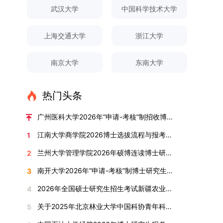
对论文展开评议，在肯定论文质量的同时，也提出
间登录国家推荐免试服务系统完成志愿填报。硕博
关证明材料的PDF版本，相关审核人员将通过系统
究生规模增长达211%。在招生宣传方面，学校构
间、考试科目、考场分布及相关要求，以《关于做
武汉大学
中国科学技术大学
改，须在报名截止前重新填报。三、选拔与录取1.
了若干修改建议，并就如何进一步聚焦关键科学问
连读与申请-考核制考生需登录上海交通大学研招
进行线上审核。（一）学术论文登记细则学术论文
建了“网络宣传+AI智能咨询+现场答疑”三位一体的
好2025-2026学年第1学期自主选择专业选拔考核
资格审查学院将依据网上报名信息及寄达的申请材
题、加强理论阐释深度等方面给予了指导。三、答
网报名系统，选择“国家实验室联培专项”，并选定
包含期刊论文与会议论文两类，研究生需在系
招生宣传平台，持续推进招生模式改革。2024年
准备工作的通知》（海大本[2025]17号）文件中
料进行资格审查，核实考生报考资格、材料完整性
上海交通大学
浙江大学
辩结果与培养意义（一）答辩结果经答辩委员会充
名录内交大导师。（三）报名时间节点本科直博生
统“论文发表信息维护”板块完成信息填报。该板块
起全面推行“申请-考核”制博士招生，2025年进一
的明确规定为准，考生可随时关注学校教务处发布
及缴费情况。审查结果预计于2025年12月下旬在
分讨论、集体评议及无记名投票，一致认为文枚的
报名以学校通知为准；硕博连读与申请-考核制设
中标注为红色的字段为必填项，填报时须确保信息
步拓展“直博”“硕博连读”等多元招生渠道。在学科
的官方信息。（二）学院自主复试安排复试是衡量
学院网站公布。2.材料评议学院将组织专家组对通
博士学位论文研究思路清晰、内容充实、调研扎
两批报名，第一批截止时间为2025年12月15日，
南京大学
东南大学
真实准确、完整规范，若出现空项或错填情况，将
专业调整方面，学校实施存量专业优化行动，压缩
考生综合能力与专业适配度的关键环节，我院将从
过资格审查的考生材料进行评议并打分，满分为
实、写作规范、结论可靠，且已完成足量研究工
第二批为2026年3月15日至4月20日，具体时间以
直接导致审核不通过。论文统计遵循以下原则：对
或撤销生源不足专业，将非全日制招生计划向需求
考核方式、时间、地点等多方面做好细致安排，确
100分。评议结果预计于2026年1月中上旬公布。
作，符合博士学位授予要求，同意通过博士学位论
报考学院通知为准。（四）材料提交申请人须按学
于SCI、EI、ISTP、CSCD、CSSCI、A刊、B刊等
旺盛的学科倾斜；同时加快推进急需学科专业建
保考核结果客观准确。1. 复试考核构成复试成绩由
学院将根据材料评议成绩及招生计划，确定进入复
热门头条
文答辩。文枚由张连刚教授指导完成学业，其答辩
校及报考学院要求，如实提交全部申请材料并完成
高水平论文，仅统计以桂林理工大学为第一署名单
设，陆续开展“生物与医药”“低空技术与工程”等新
笔试与面试两部分组成，具体占比为：笔试成绩占
试的考生名单。同等学力报考者须参加学校统一组
通过标志着西南林业大学农林经济管理专业诞生首
线上报名程序。六、考核与录取考核工作由上海交
位，且研究生为第一作者，或导师为第一作者、研
兴专业招生。学校还深化科教融合，单列专项招生
复试总成绩的40%，面试成绩占复试总成绩的
广州医科大学2026年“申请-考核”制招收博士研究生报考公告
织的政治理论考试，具体时间地点另行通知，成绩
位博士毕业生。待学校学位评定委员会审议通过
通大学相关学院与苏州实验室联合组织，具体考核
究生为第二作者的论文；在Nature、Science、
计划，与中国科学院昆明植物研究所、西双版纳热
60%。（1）笔试：以英语能力测试为核心，重点
合格线为60分。非同等学力考生无需参加。3.复
后，她也将成为云南省该专业首位获得博士学位的
形式、内容及流程以学院后续公布的方案为准。录
江南大学商学院2026博士选拔流程与报考条件汇总
1
Cell三大顶刊及其子刊发表的论文，不受作者排名
带植物园等科研机构开展联合培养，探索跨学科、
考查考生的英语阅读理解、书面写作及英汉互译能
试安排复试环节将对考生的思想品德、专业素养、
研究生。（二）学科建设意义此次博士论文答辩的
取时将对考生进行全面考察，学术能力与思想品德
限制，只要署名单位包含桂林理工大学均纳入统计
跨机构的研究生培养新机制。（一）推进招生制度
力，全面评估其英语综合应用水平。（2）面试：
兰州大学管理学院2026年硕博连读博士研究生招生“申请-考核”实施方案
2
外语能力、创新意识及综合素质进行全面考察。复
顺利完成，是学院在农林经济管理博士研究生培养
并重，报名及考核期间有违规或学术不端行为者将
范围。其中，被SCI、EI、ISTP收录的论文，需额
改革与生源质量提升学校建立多元化招生宣传与咨
采用综合面试形式，考核内容涵盖中英文自我介
试分为笔试与面试两部分：笔试科目为“经济学综
方面取得的重要进展，反映了该学位点建设已初见
按有关规定处理。七、其他事项（一）入学时间预
南开大学2026年“申请-考核”制博士研究生招生录取工作实施细则
3
外提供检索证明，论文全文与检索证明须合并为单
询平台，提升生源质量。推行“申请-考核”制博士
绍、综合素养评估（包括逻辑思维、沟通表达、应
合”，适用于理论经济学与应用经济学各专业，形
成效。这一成果不仅体现了学科建设的新突破，也
计为2026年春季或秋季学期。（二）费用与奖助
个PDF文件上传。不同类型论文需提交的附件材料
招生，并拓展直博与硕博连读渠道，增强招生方式
变能力等）以及专业认知程度（包括对目标专业的
2026年全国硕士研究生招生考试新疆农业大学报考点网上确认公告
4
式为闭卷，时长为3小时，满分100分。面试环节
为未来农林经济管理学科的持续发展、学术交流与
学费标准按上海交通大学相关规定执行；学生在读
如下：1. 被SCI、EI、ISTP、SSCI、A&HCI来源期
的灵活性与针对性。（二）优化学科专业布局通过
了解、学习规划等），全方位判断考生是否具备进
要求考生准备10—15分钟的PPT报告，内容应涵盖
合作注入了新的活力。
期间享受学校与实验室共同提供的奖助学金待遇。
关于2025年北京林业大学中国科协青年科技人才培育工程博士生推荐工作的通知
5
刊收录的论文：需按“检索证明（如有）+分区报告
撤销合并低效专业、加强社会急需学科建设，学校
入目标专业学习的潜力。2. 复试时间安排复试时
个人科研经历、研究成果及博士阶段研究设想等。
（三）住宿安排课程学习阶段由学校协调住宿；进
（如有）+论文全文（必备）”的顺序合并材料；2.
不断优化学科结构。面向国家战略和产业需求，加