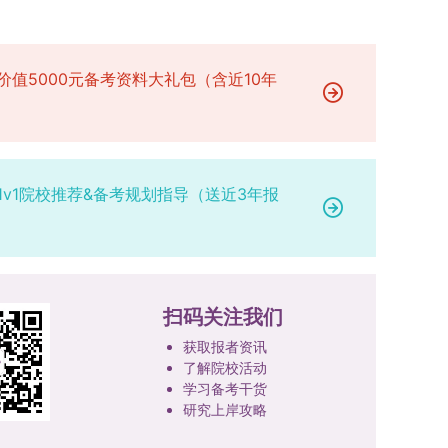
研究。学校还设立“香樟学术讲坛”，拓展学生学术
高者优先；若该科目成绩仍相同，则比对复试
网上公示，并完成体检、政审、调档等程序后，学
成填报。填报信息需与获奖证书内容完全一致，重
视野。通过系列改革，研究生科研创新与学科竞赛
中“英语”科目的成绩，以成绩高者为优先录取对
院将向合格考生寄发录取通知书。
点包含参赛年份、竞赛全称、竞赛类别（从系统预
成果丰硕：2024年，研究生以第一作者发表的三
象。5. 复试应试要求为保障复试工作的严肃性与
设列表中选择，具体分类可参考相关说明，无对应
检索论文占比达91.55%；在“中国研究生创新实践
价值5000元备考资料大礼包（含近10年
规范性，考生在参加笔试和面试时，必须携带本人
选项时选择“其他”，并在竞赛名称中详细标注）、
大赛”等赛事中，获国家级奖项30余项、省级奖项
身份证及学生证原件，以便工作人员进行身份核
获奖等级等核心信息。获奖级别分为国际级、国家
200余项。（一）推进分类培养与课程体系建设学
验。未按要求携带有效证件的考生，将无法进入考
级、省部级三类，获奖等级分为特等奖、一等奖、
校根据学术学位与专业学位不同定位，构建差异化
场参与考核，由此产生的后果由考生自行承担。6.
二等奖。若获奖证书注明指导教师信息，需完整填
的课程与培养体系，强化学术型人才的理论素养和
其他说明与咨询渠道本方案中未明确提及的相关事
写指导教师姓名、排名及具体分工；同一竞赛同一
1v1院校推荐&备考规划指导（送近3年报
专业型人才的实践能力。（二）加强产教融合与平
宜，均以海南大学教务处发布的自主选择专业相关
奖项有多名研究生共同参与的，由其中1名研究生
台建设通过科技小院、联合培养基地等载体，推动
文件及后续通知为准。考生若在报名及备考过程中
负责统一登记，同时按证书上的姓名顺序填写所有
校企、校所协同育人，提升研究生解决实际问题的
有疑问，可联系学院选拔工作领导小组秘书咨询，
参赛成员及排名，其他成员无需重复填报，系统将
能力。案例库与优质课程建设为高质量教学提供支
确保及时获取准确信息。
自动关联显示相关信息；团队中包含非本校研究生
撑。（三）支持科研创新与学术交流学校设立专项
的，需在备注栏明确说明。附件材料需上传获奖证
扫码关注我们
科研基金，举办高水平学术讲座，鼓励研究生参与
书的彩色扫描件。（四）学术交流活动登记细则研
创新实践。近年来，研究生在论文发表与学科竞赛
获取报者资讯
究生参与的国内外学术交流活动，包括参加学术会
方面取得一系列突破，体现了培养质量的显著提
了解院校活动
议听会、本人在会议上作报告及参与科考活动等，
升。
学习备考干货
均需在系统“学术活动信息维护”菜单进行登记。附
研究上岸攻略
件材料需将活动证明相关文件（含会议通知、活动