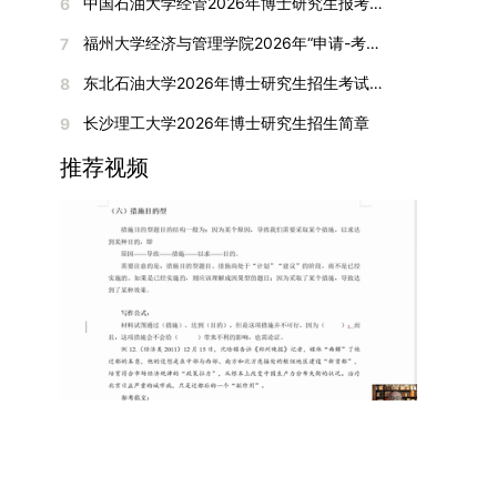
间初步定于2026年1月6日（星期二）下午，具体
中国石油大学经管2026年博士研究生报考通知
6
复试成绩按百分制计算，笔试与面试成绩各占
入实验室科研阶段后，由苏州实验室统筹安排住
在国内核心期刊发表的论文：需上传论文全文扫描
快布局新兴交叉学科，推动学科专业体系动态优
时段划分如下：（1）笔试时段：14:30—15:30，
50%，计算公式为：复试成绩 = (笔试成绩 + 面试
宿。（四）未尽事宜参照上海交通大学2026年博
福州大学经济与管理学院2026年“申请-考核”制招收攻读博士学位研究生相关要求
7
件；3. 已收到正式录用通知但尚未刊发的论文：
化。（三）深化科教融合与协同育人学校与高水平
时长60分钟；（2）面试时段：15:50—17:50，时
成绩) ÷ 2。复试成绩低于60分者不予录取。同等
士研究生招生章程及相关细则执行。相关推荐：上
需提交包含明确卷期号的录用通知原件及论文录用
科研机构共建联合培养平台，打破传统院系壁垒，
长120分钟。若因报名人数调整或其他特殊情况需
东北石油大学2026年博士研究生招生考试实施细则
8
学力考生复试期间须加试两门本专业硕士学位主干
海市复旦大学MBA 华东理工大学MBA 浙江省
稿。（二）科研奖励、专利及专著登记细则科研奖
促进科研资源与人才培养深度融合，提升研究生的
变更时间，学院将通过官方渠道提前通知所有考
课程，考试形式为笔试，具体科目见复试通知。4.
浙江工业大学MBA
长沙理工大学2026年博士研究生招生简章
9
励与专著（含软件著作权、学术专著）需已正式获
科研创新能力与实践能力。三、深化培养模式改
生。3. 复试地点安排本次复试的举办地点为海南
思想政治与品德考核复试期间将同步进行思想政治
得或出版，专利成果可包括处于申请中、已受理及
革，提升研究生教育质量西南林业大学将教育、科
大学观澜湖校区。考虑到最终报名人数可能影响考
推荐视频
素质和品德考核，重点考察考生的政治态度、道德
已授权三种状态。研究生需通过系统“科研成果信
技、人才协同发展的理念贯穿研究生培养全过程，
场设置，具体的笔试教室与面试房间将在报名结束
品质、诚信状况、遵纪守法表现等。拟录取名单确
息维护”菜单进行填报，每一项成果对应的所有证
着力提升人才自主培养质量。学校实行学术学位与
后，通过学院官网或班级通知等方式另行公布，请
定后，学院将向考生所在单位调取人事档案及现实
明材料均需整合为单个PDF文件上传。各类成果附
专业学位研究生分类培养，优化前者课程体系的理
考生密切关注。4. 综合成绩核算与录取规则考生
表现材料进行复核。考核不合格者不予录取。四、
件材料要求如下：1. 科研奖励及竞赛获奖：仅限省
论深度，强化后者课程的应用性与实践性。在产教
的最终综合成绩采用“初试+复试”加权计算方式，
录取办法1.考生总成绩由材料评议成绩和复试成绩
部级及以上级别奖励，需上传包含获奖者姓名的荣
融合方面，学校出台《科技小院管理办法》《研究
其中学校统一初试成绩占比50%，学院复试总成绩
加权得出，具体计算公式为：总成绩 = 材料评议
誉证书或奖状彩色扫描件；2. 学术专著：需上传
生联合培养基地建设管理办法》等文件，明确产学
占比50%。综合成绩核算完成后，将按分数从高到
成绩 × 50% + 复试成绩 × 50%。2.录取工作坚
封面、编者信息页、目录及封底的完整扫描件；3.
研一体化培养定位。目前已建成8个省级科技小
低进行排序，需要特别注意的是，初试成绩未达到
持“全面衡量、择优录取、保证质量、宁缺毋滥”原
国家授权专利：包括发明专利、实用新型专利、外
院，其中2个获省级专项资金支持。专业学位案例
及格线的考生，将不纳入排名范围。录取工作将严
则，根据招生计划、考生总成绩、思想政治表现及
观设计专利，需上传专利受理通知书及授权证书的
库建设成效显著，1个项目入选教育部主题案例
格按照学院自主选择专业的计划名额，从排名靠前
身心健康状况等因素确定拟录取名单。3.拟录取考
彩色扫描件。（三）学科竞赛登记细则仅统计研究
库，“十四五”以来获批省级案例库项目70余项、省
的考生中依次录取。若出现综合成绩相同的情况，
生须在规定时间内提交符合要求的体检报告（二级
生作为竞赛团队负责人，参与学科竞赛（文艺、体
级优质课程近50门。2025年，学校专项投入60余
将按以下顺序进行成绩比对，确定最终录取名次：
甲等及以上医院或四川大学校医院出具），体检标
育类竞赛除外）并获得省部级三等奖及以上奖励的
万元设立研究生科研创新基金，支持学生开展前沿
第一步比对初试科目中“高等数学B”的成绩，成绩
准按教育部及学校相关规定执行。4.拟录取名单经
成果，研究生需在系统“学科竞赛信息维护”菜单完