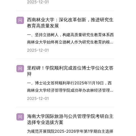
2026年，学院博士研究生招生全面实行“申请-考
2025-12-01
究与技术开发工作的未来领军人才。二、招生安排
核”机制。本年度计划招收博士研究生27名，具体
（一）招生学科范围涵盖材料科学与工程
导师招生计划详见学院官网发布的《四川大学经济
（0805）、化学（0703）、电子科学与技术
西南林业大学：深化改革创新，推进研究生
问
学院2026年博士生招生专业目录》。实际录取人
教育高质量发展
（0809）、材料与化工（0856）、机械
数将根据国家最终下达的招生计划及考生报名情况
（0855）、电子信息（0854）等相关专业。
一、坚持立德树人，构建高质量研究生教育体系西
进行适当调整。除国家专项计划外，我院招收定向
（二）招生名额2026年度具体招生规模以国家最
南林业大学始终将立德树人作为研究生教育的根本
就业考生的比例原则上不超过总计划的5%。全日
终下达计划为准，首批拟招收联合培养博士生16
任务，积极响应“教育强国，研究生教育何为”的时
2025-12-01
制定向就业考生在基本修业年限内须全脱产在校学
名。具体招生院系及导师信息请见相关名录。
代命题。学校全面贯彻党的教育方针，以高质量党
习。二、报考流程（一）报名资格1.申请人应拥护
（三）选拔途径共设置三种选拔方式，包括本科直
建引领研究生思想政治教育，修订并印发了《研究
中国共产党的领导，品德良好，遵纪守法，身心健
里程碑！学院顺利完成首位博士学位论文答
问
博、硕博连读与申请-考核制，将根据考生综合素
生导师立德树人职责实施细则（2025年修
辩
康，并满足《四川大学2026年博士研究生招生章
质择优录取。（四）培养类别全部为全日制非定向
订）》，推动导师发挥示范作用，引导学生树立德
程》中列出的各项基本条件。2.具备较强的科研能
一、博士论文答辩顺利举行2025年11月19日，西
就业博士研究生。三、培养模式与学位管理（一）
才兼备、科技报国的远大志向，增强社会责任感和
力，并展现出良好的科研发展潜力。3.提交两份由
南林业大学经济管理学院成功举办农林经济管理专
学籍管理联合培养学生学籍隶属于上海交通大学，
人文关怀，促进个人成长与国家战略需求深度融
正高级职称专家亲笔书写的推荐信，专业领域需与
业首届博士研究生学位论文答辩会。答辩地点设于
基本修业年限按该校研究生学籍管理办法执行。
2025-12-01
合。同时，学校制定《关于进一步加强研究生教育
报考专业相关，其中一份必须由报考导师出具。4.
学院303会议室，博士生文枚就其博士学位论文进
（二）培养阶段划分培养过程分为两个主要阶段：
管理工作的实施意见》，强化学风建设，深化科研
以同等学力身份报考者，其科研成果须同时符合以
行了汇报与答辩。答辩委员会由多位知名专家组
第一阶段于上海交通大学完成课程学习；第二阶段
诚信与学术道德教育，弘扬科学精神。学校坚
海南大学国际旅游与公共管理学院考研自主
问
下两项要求：①以第一作者身份在报考学科领域
成。北京林业大学陈建成教授担任主席，委员包括
进入苏州实验室，依托其重大科研任务开展课题研
选择专业选拔方案
持“五育并举”育人理念，通过德育铸魂、智育启
内发表期刊文章，其中至少1篇为A级、1篇为B级
云南财经大学熊德平教授、杨增雄教授、李亚波教
究与学位论文工作。（三）学历学位授予学生在规
智、体育强身、美育润心、劳育践行，全面培养能
为规范开展我院2025-2026学年第1学期自主选择
（期刊等级依据《四川大学哲学社会科学期刊与应
授，以及昆明理工大学冯朝睿教授。文枚的博士论
定年限内达到上海交通大学毕业及学位授予要求