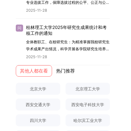
够担当民族复兴大任的高素质人才。（一）强化思
专业选拔工作，保障选拔过程的公平、公正与公
用成果分级方案》认定）；②作为主要完成人获
文选题为《加入合作社对茶农绿色生产行为的影响
的，将获发上海交通大学博士研究生毕业证书并授
想政治教育与导师队伍建设学校以党建引领为核
开，依据《海南大学普通本科学生自主选择专业管
得省部级二等奖及以上科研成果奖励（以证书为
2025-11-28
研究》，该研究立足于茶农生产经营实际，围
予博士学位。四、项目特色与支持条件（一）高水
心，将思想政治教育贯穿研究生培养全过程。通过
理办法》（海大党政办[2024]54号）及《关于做
准），其中一等奖要求排名前五，二等奖要求排名
绕“认知—采纳—转型—收益”这一主线，深入剖析
平科研平台学生可参与国家重大科研项目，接触材
修订导师立德树人职责实施细则，明确导师在研究
好2025-2026学年第1学期自主选择专业选拔考核
前三。（二）网上报名及缴费报名及缴费统一在网
合作社及其利益联结机制对茶农采纳绿色生产技术
料领域大科学装置与人工智能辅助研发平台，获得
桂林理工大学2025年研究生成果统计和考
问
生成长中的关键角色，推动形成以德为先、科研报
准备工作的通知》（海大本[2025]17号）两份核
上进行，时间为2025年11月27日上午9:00至
核工作的通知
行为的影响路径，不仅深化了合作社推动农业绿色
前沿科研训练条件。（二）优质导师资源由包括院
国的育人氛围。在加强学术规范和学风建设方面，
心文件精神，结合我院学科建设特点与教学管理实
2025年12月17日晚上10:00。考生须提前认真阅
转型的理论认识，也促进了农业经济学与生态学相
士在内的资深科研人员组成导师团队，提供高水平
全体教职工、在校研究生：为精准掌握我校研究生
学校持续开展学术诚信教育，营造风清气正的学术
际情况，特制定本实施方案。一、组建选拔工作专
读学校及学院发布的招生章程、简章及专业目录，
关研究的交叉融合，为促进茶农增收、服务双碳目
学术指导，并支持参与国际化学术交流。（三）优
学术成果产出情况，科学开展各学院研究生培养质
环境。（二）完善“五育并举”育人机制学校系统推
项领导小组为统筹推进自主选择专业选拔全流程工
按规定完成报名及缴费。逾期未完成视为自动放
标实现以及全面推进乡村振兴战略提供了有益参
厚奖助待遇提供具有竞争力的助研津贴与生活补
量评估工作，进一步推进研究生成果管理的规范
进德育、智育、体育、美育和劳育有机融合，构建
2025-11-28
作，确保各项环节有序落地，学院专门成立选拔工
弃。（三）申请材料提交符合报考条件的考生，需
考。二、答辩过程与主要内容（一）论文主要内容
助，保障学生潜心学业与研究。（四）畅通发展渠
化、制度化与信息化建设，现就2025年度研究生
全面发展的育人体系。通过课程教学、科研训练、
作领导小组。二、明确报名准入条件本次自主选择
下载并填写《博士入学申请材料自查表》，按要求
与框架文枚博士的论文聚焦茶农参与合作社这一现
道在培养过程中表现优异者，毕业后可优先获得苏
成果统计、审核及考核相关事宜通知如下：一、成
其他人都在看
热门推荐
社会实践等多种途径，提升研究生的综合素质，培
专业选拔的报名对象限定为2025级全日制普通本
整理申请材料，确保材料齐全、顺序正确。所有纸
实背景，系统梳理了“认知—采纳—转型—收益”的
州实验室的工作推荐机会。五、申请条件与报名流
果统计范畴及填报规范本次成果统计对象为我校全
养具有创新精神、实践能力和社会责任感的时代新
科在读学生，第二学士学位学生不在本次选拔范围
质申请材料及自查表须于2025年12月22日上午
作用链条，重点探讨了不同利益联结模式如何影响
程（一）基本申请条件不同选拔方式的申请者需满
体博士、硕士研究生，统计时限为2025年11月30
人。二、优化招生与学科结构，服务国家战略需求
内。同时需特别说明的是，在高考招生环节中，国
10:00前寄达经济学院研究生招生办公室。重要提
北京大学
北京理工大学
茶农的绿色生产决策，揭示了合作社在引导农业生
足相应规定：本科直博生须符合上海交通大学推荐
日前正式取得的各类学术成果。成果涵盖正式刊发
西南林业大学主动对接国家重大战略和区域发展需
家或学校已明确标注不得转专业的本科学生，不具
示：材料送达时间以签收时间为准，逾期不予受
产方式绿色转型中的内在机制。（二）答辩过程回
免试研究生相关要求。硕博连读与申请-考核制申
的学术论文、获得的科研奖励、已授权或在申的专
要，不断优化学科布局与招生机制，提升研究生教
备参与本次选拔考核的资格。三、确定选拔考核方
理；建议选择可靠快递方式邮寄；请严格对照材料
顾在答辩陈述环节，文枚就研究背景、分析框架、
请者应满足当年度上海交通大学博士研究生招生的
西安交通大学
西安电子科技大学
利、正式出版的专著、学科竞赛获奖证书及参与国
育服务经济社会发展的能力。目前，学校拥有4个
式本次自主选择专业选拔考核采用“初试+复试”的
清单顺序整理提交。材料不全、不符合要求或存在
核心内容以及创新之处进行了系统汇报。答辩委员
基本条件及各学院补充规定。（二）报名方式所有
内外学术交流活动的相关证明等。所有在校研究生
一级学科博士点、1个博士专业学位点，以及17个
两级考核模式，其中初试由学校教务处统一部署组
弄虚作假者，资格审查将不予通过。所有提交材料
会各位专家本着严谨求实的学术态度，从理论支
申请人须提前与意向导师沟通确认招生意向，并在
须登录桂林理工大学研究生教育综合管理信息系
一级学科硕士点和17个硕士专业学位点。“十四
四川大学
哈尔滨工业大学
织，复试环节则由我院自主负责实施，具体安排如
不予退还。考生须对报名信息的真实性和准确性负
撑、研究方法、数据论证以及逻辑结构等多个维度
达成一致后进行网上报名：本科直博生须按规定时
统，在指定功能模块完成成果信息录入，并上传相
五”期间，学校研究生规模实现显著增长，博士研
下：（一）学校统一初试安排初试的具体考试时
责，报名信息一经确认提交，不得修改。如确需修