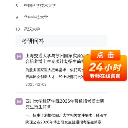
中国科学技术大学
8
华中科技大学
9
武汉大学
10
考研问答
上海交通大学与苏州国家实验室2026年联
问
合培养博士生专项计划招生简章
为服务国家重大战略需求，依托高水平科研平台培
养高层次创新人才，经上级部门批准，苏州实验室
（全称“苏州国家实验室”）与上海交通大学将于
2025-12-02
2026年继续合作开展博士研究生联合培养工作。
该项目旨在选拔优秀学子，在材料及相关前沿交叉
四川大学经济学院2026年普通招考博士研
问
学科领域进行深度培养。相关招生政策及安排说明
究生招生简章
如下。一、培养定位本项目致力于面向国家战略发
一、招生计划根据四川大学相关文件要求，经济学
展方向，培育具备科学家素养、创新精神与科研能
院现公布2026年博士研究生普通招考招生简章。
力，系统掌握学科前沿知识，能胜任高水平科学研