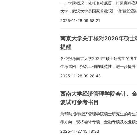
一、学院概况：依托名校底蕴，打造商科高
一流”建设高校行列；2022年在全国第五
审核与评估。（二）遴选工作应结合学科建
见，提交一份；纸质材料应于本人所在答辩
大学，武汉大学是国家首批“双一流”建设
类学科零的突破；2023年，有3个学科入选
优先、按需设岗、择优聘任”原则，确保程
辩顺序摆放整齐。六、预答辩流程说明（一
学声誉。经济与管理学院作为武大办学规模
科名单。植根于齐鲁文化的深厚土壤，吸纳
外兼职学术学位硕士生导师的遴选标准，原
辩前审阅学生提交的论文初稿及相关材料。
2025-11-28 09:58:21
力的核心支撑，更在全国商科教育领域占据
始终秉持“弘德明志、博学笃行”的校训，
满足基本条件与科研业绩要求。（四）校外
汇报，重点阐述论文的创新点、核心结论等
理学两大领域，下设理论经济学、应用经济
师教育的鲜明特色。如今，学校已发展成为
条件外，还应符合以下三项要求：所在单位
（三）专家提问与评议答辩专家将依次对论
南京大学关于核对2026年硕
一级学科。其中，理论经济学连续入选国家
师资力量雄厚、社会口碑优良的综合性高等
学研合作协议并开展实质性合作的单位专家
究方法的科学性、成果的创新性、论文撰写
提醒
第五轮学科评估中均斩获A类评价。在国际认
坚实基础。一、招生类别与时间安排我校博
的专业实践背景，能够胜任相关专业学位研
应环节不少于15分钟。（四）评分与结果
各位报考南京大学2026年硕士研究生的考生
EQUIS、AACSB三大全球商科教育权威
位两大类型，学习形式分为全日制和非全日
足时间指导研究生，并提供必要的专业实践
分制评分，评分标准涵盖研究成果、选题意
生考试网上报名工作的规范性，进一步提升
国际先进标准。2022年，学院经济学与商学
全日制考生开放，非全日制招生则仅限定于
件之一者，可申请直接认定为导师：学校新
等方面。评分结果分为两类处理：得分达到
报周期内分阶段对考生提交的报名信息开展
续稳固国内商科教育的领先地位。二、项目
士研究生分为定向就业和非定向就业两类。
料所列名单为准）。已在外校取得研究生导
2025-11-28 09:28:43
改论文，经导师审核通过后方可进入送审环
要求告知如下，请各位考生务必高度重视，
才自2019年起，武汉大学经济与管理学院
原则上不再招收定向就业考生。我校博士研
师。四、遴选程序与时间节点本次遴选统一
文，三个月后重新申请预答辩。七、后续工
招生政策查阅要求1. 报考我校（招生单位代
项目，该方向隶属于工程管理硕士（MEM
应秋季学期和春季学期。各博士招生单位可
统”进行。校内教师使用工号登录系统填报
需经导师与中心评审专家组审核同意，并完
西南大学经济管理学院会计、
京大学研究生招生网发布的《南京大学202
的高校之一。在数字经济深度发展的当下，商务
情况，自主确定复试时间，具体的复试安排将
人信息，经相关学院审核通过后获取临时账号
阅阶段。有关送审的具体安排将另行通知。
复试可参考书目
学2026年硕士研究生招生目录》，全面掌
Analytics）已成为企业实现数据驱动
核”制实施方案中明确。此外，“高校思想政
系统，完善“个人管理”及“导师遴选管理”
为帮助报考经济管理学院硕士研究生的考生
心信息。2. 选择我校作为报考点（报考点代
应运而生。项目以“培养数据赋能型商业人
划、“高校思想政治理论课教师在职攻读马
导师基本信息，以及2021年1月1日以来
考方向，现将会计专硕、金融专硕及农业硕
京大学2026年全国硕士研究生招生网上报
把握商业痛点的基础上，掌握将海量复杂数
各类联合培养专项计划的招生政策，均以国
在“导师遴选申请”模块提交申请，并上传
参考书目及相关考试信息整理如下，供广大
流程及所需材料等关键内容。二、报考我校常
助力企业优化决策流程。培养过程中，既注
业与计划安排2026年我校博士研究生具体
2025-11-27 15:18:33
动生成《湖北文理学院硕士研究生导师申请表