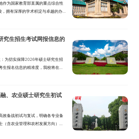
地作为国家教育部直属的重点综合性
轮学科评估中，率先达成山东省属高校A
设规划和研究生培养实际，坚持“质量
场次开始前20分钟送达现场，并按答
高校，拥有深厚的学术积淀与卓越的办
山东省一流学科建设“811”项目潜力学
序公开透明、结果公平公正。（三）校
）材料预审预答辩专家组成员将在答
最大的二级学院，不仅是学校综合实
泉城济南的人文灵气，山东师范大学
则上参照校内导师任职条件执行，须
（二）现场陈述学生需准备PPT进行
重要地位。学院学科覆盖经济学与管
积极传承并创新齐鲁文化，着力凸显教
兼职专业学位硕士生导师除满足基本
内容，汇报时间不少于10分钟。
学、管理科学与工程、工商管理四个
一所学科专业完备、学位体系健全、
与我校具备良好合作关系，已签署产
文内容进行提问，并从选题价值、研
士研究生招生考试网报信息的
“双一流”建设学科，四个一级学科在
师范院校，为培养高层次人才奠定了
及骨干人才予以优先考虑。具备扎实
质量等方面进行综合评价。提问与回
证方面，学院已先后通过AMBA、
士研究生招生涵盖学术学位与专业学
究生的实践教学指导工作。能保证充
处理预答辩小组采用无记名方式进行百
：为切实保障2026年硕士研究生招
认证，标志着其教学质量与学术水平达到
制两种。其中，所有招生专业均面向
资源与条件支持。（五）符合以下条
义、文献综述、写作规范及答辩表现
考生报名信息的精准度，我校将在网
学科成功跻身ESI全球前1%行列，持
应用心理专业。从就业方式来看，博
增学位授权点的骨干教师（以申报材
80分及以上者，需根据专家组意见修
核查工作。现将相关注意事项及核对
特色：聚焦数据赋能，培育复合型人
按照相关规定，学术学位博士研究生
师资格，并正式调入我校工作的教
节；得分低于80分者，须全面修改论
及时关注后续通知并逐项自查。一、
便率先开设商务数据分析方向硕士培养
究生招生工作每年开展两次，分别对
通过“湖北文理学院研究生管理信息系
作安排预答辩通过者，其学位论文还
码：10284）的考生，须仔细研读南
）范畴，是国内较早布局这一新兴领域
结合自身招生计划、报考人数等实际
；校外申请人需先通过指定页面注册个
成送审资格审查后，方可进入正式评
金融、农业硕士研究生初试
6年硕士研究生招生章程》与《南京大
数据分析（Business
在各招生单位发布的“申请 - 考
登录。申请人须在11月16日前登录
握招生专业、报考条件、培养要求等核
决策的核心支撑，本项目正是顺应这一趋势
治工作骨干在职攻读博士学位”专项计
栏目中的相关信息，包括个人基本资料、
高效备战初试与复试，明确各专业备
码：3201）的考生，需重点阅读《南
才”为核心目标，致力于让学员在精准
克思主义理论博士学位”专项计划以及
取得的代表性成果等。信息填报完整后，
士（含农业管理和农村发展方向）的
名公告》，明确报考点接收范围、网报
据转化为商业价值信息的能力，最终
家发布的相关文件为准。二、招生专
由所在单位出具的鉴定意见，系统将自
考生参考。一、会计硕士专业学位
见问题及整改提示结合截至10月22
重植入“决策必依数据”的核心思维，
招生专业，考生可查阅《山东师范大学
》。各硕士点所在学院须在12月5