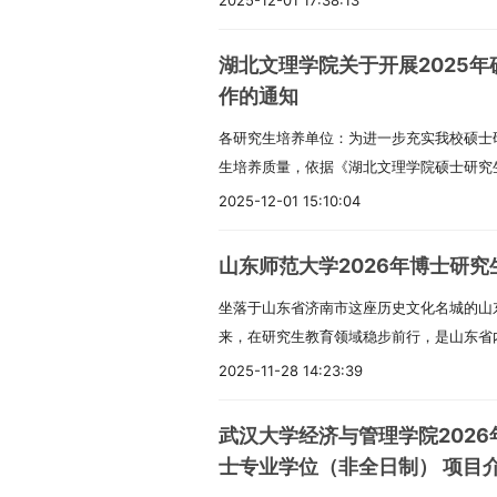
2025-12-01 17:38:13
作。本次预答辩预计安排在2025年11月底
需在三个月后重新申请参加。二、预答辩参与
湖北文理学院关于开展2025
级MTA在籍学生；（二）符合参与条件的往
作的通知
微信群公告。三、时间与地点安排（一）预答辩
各研究生培养单位：为进一步充实我校硕士
月初组织，具体分组及时间安排将后续通知
生培养质量，依据《湖北文理学院硕士研究
学泉州校区，具体教室将在确定后统一公布
〔2024〕6号）文件精神，结合学校发展需
的学位论文应围绕以下研究方向展开：旅游
2025-12-01 15:10:04
遴选工作，具体安排如下。一、遴选涉及范
全与突发事件应急管理；区域旅游发展规划
术学位授权点包括：中国语言文学、数学、
媒体运营管理；其他由学生自主拟定并经导
山东师范大学2026年博士研究
械、新闻与传播、社会工作、教育、电子信
提交要求（一）论文审阅阶段自通知发布之日起
坐落于山东省济南市这座历史文化名城的山东
运输、临床医学、旅游管理、设计、体育、
文完成稿电子版提交至各自导师进行审阅，
来，在研究生教育领域稳步前行，是山东省
别划分校内导师：我校在职在岗且符合导师
完善。（二）预答辩材料提交电子版材料提交截
校于1955年启动硕士研究生招生工作，19
师：来自企事业单位或科研院所，具备相应
9:00前。需提交的材料包括：预答辩论文P
2025-11-28 14:23:39
究生教育体系不断完善。近年来，学校发展成
员。二、遴选工作依据本次遴选将严格遵循
式）。请将上述两个文件压缩为一个压缩包，
与教育部共建高校；2017年11月，获评首
办法》相关规定执行，申请人须同时满足所
并上传至指定云盘地址。纸质版材料须在预
武汉大学经济与管理学院202
属高校首个以第一单位斩获国家自然科学奖的
导师遴选实施细则所列基本条件。三、遴选
下：论文需双面打印，封面与封底使用蓝色
士专业学位（非全日制） 项目
入选全国37所重点马克思主义学院建设高校
场、师德表现、科研能力、教学水平及育人
照学校规定的统一排版要求；预答辩情况表