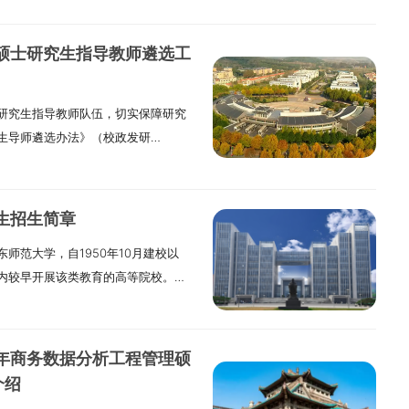
至12月初期间进行。未通过预答辩者，
对象（一）已完成中期检查的2023
年硕士研究生指导教师遴选工
届学生。具体名单详见MTA中心相关
时间：拟定于2025年11月底或12
研究生指导教师队伍，切实保障研究
；（二）预答辩地点：安排在华侨大
生导师遴选办法》（校政发研
。四、论文研究方向分类参与预答辩
要，现启动2025年度硕士研究生导师
企业的运营管理与创新实践；旅游安
围（一）可申报导师的学位点类别学
与地方旅游发展策略；数智文旅与新
地理学。专业学位授权点包括：机
师认可的研究方向。五、预答辩材料
生招生简章
息、材料与化工、生物与医药、交通
至2025年11月15日，学生应将论
师范大学，自1950年10月建校以
土木水利、护理。（二）导师申报类
并根据导师意见对论文内容进行修改
内较早开展该类教育的高等院校。学
任职资格的专任教师。校外兼职导
止时间为2025年11月25日上午
98年正式开启博士研究生招录历程，研
条件的技术专家、研发人员或管理人
DF版本；预答辩情况表（WORD格
果丰硕：2014年3月，成为山东省
《湖北文理学院硕士研究生导师遴选
命名为“学号+姓名+预答辩材料”，
届全国文明校园；2018年，作为山东省
申报学科专业所在学院制定的硕士生
答辩当天携带至现场，具体要求如
6年商务数据分析工程管理硕
院校，实现重大突破；2019年成功
基本要求（一）各学院应从政治立
卡纸胶装，一式五份；论文格式须参
介绍
；2020年跻身山东省高水平大学“冲
成效等多个维度，对申请人进行全面
需附导师签字同意参加预答辩的意