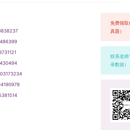
核心素养，考生可重点参阅以下权威
的报名信息存在填报不规范、内容不
应用能力训练。课程体系围绕三大模
育部正式下达招生计划后，学校会依据
进行审议，形成推荐名单并公示三个
核心参考书目1. 《财务成本管
关考生需对照以下提示完成信息核查
思维塑造、数据探索方法、预测模型
行要求，综合考量学科建设发展需
电子版、公示情况截图及推荐名单汇
中国财政经济出版社于2025年出
必在网上报名系统关闭前完成修改，
向；二是职业导向课程，聚焦运营管
面因素，最终确定各学科、各专业的
至研究生院321办公室。研究生院
免费领取
该书涵盖财务与成本管理核心内容，是复试
报考点（代码3201）报考资格说明
领域，传授数据驱动的问题解决思
研究生招生采用多种选拔方式，以确
委员会审议。审定通过且公示无异议
0838237
真题）
国注册会计师协会组织编写，中国财政
资格有明确限定，原则上仅接收报考我
A课程体系中选修相关课程，全面提升
推免：该方式面向获得推荐免试资格的
院颁发导师聘书。五、其他说明请各
2337463，系统阐述会计基本理论与实
科毕业生，且就读高校位于南京市行政
合在工作中频繁接触数据、希望系统
博士研究生。具体的招录规则，考生
生培养大局，严守标准，择优推荐政
1486399
注册会计师协会组织编写，中国财政经
为南京市；3. 往届本科毕业生，虽户
备较强技术背景、计划向数据分析岗
招生章程》。2. 硕博连读：此选拔
和科研人员，共同建设一支结构合
3731121
2337517，深入讲解审计原理与方法，
提供2025年连续三个月及以上的南
灵活就读，清晰规划（一）学习方式
具备培养一届及以上博士毕业生的经
联系老师
士专业学位（金融专硕）金融专硕考
点的考生，结合自身实际情况再次确
兼顾在职人员的工作与学习需求，学
作基础。选拔对象为我校在读硕士研
1430494
录数据）
统考科目与院校自命题科目，复试则
误或条件不符导致无法完成网上确
年限不超过5年。学员在规定年限内完
博连续培养研究生工作管理办法》
003173234
目如下。（一）初试考试科目及参考
承担。四、重要注意事项（一）信息
要求学分，并顺利通过学位论文答辩
请 - 考核”制：该方式的流程为考生主动
政治理论：考试内容以全国统一发布的考
式、报名数据实时更新等因素影响，
04190978
授予相关规定，获得工程管理硕士专
进行审核后，组织综合考核（包含笔
习。（2）204英语二：遵循全国硕
果，不代表全部情况。即使未收到研
历与能力的双重提升。（二）学费标
招生学院会在其官方网站发布具体的
5381514
生应按照大纲要求提升英语应用能
，也不能视为报考资格完全符合要
年缴纳的方式。特别提示：学费标准可能
条件硕博推免、硕博连读的报考条
的数学三考试大纲，涵盖高等数学、线
核对。（二）考生主体责任界定。考
2026年度正式公布的收费目录清单
施方案。对于“申请 - 考核”制考
校自命题考试科目431金融学综合是
身报考资格的符合性承担全部责任。
考（一）招生计划2026年本项目计
华人民共和国国籍。（二）坚决拥护
下书目进行针对性复习：（1）《金融
何修改申请。（三）违规后果说明。
考生源的质量与数量进行动态调整，以
自愿为社会主义现代化建设贡献力
019年6月推出第6版，该书是金融学
或存在报名信息错填漏填、提交虚假
2026年硕士研究生招生章程。
已取得硕士学位者；或为应届硕士毕