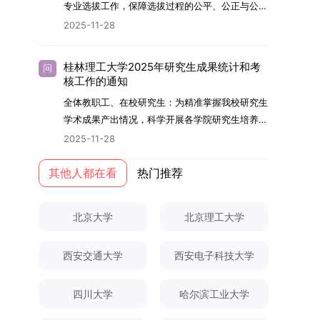
够担当民族复兴大任的高素质人才。（一）强化思
专业选拔工作，保障选拔过程的公平、公正与公
用成果分级方案》认定）；②作为主要完成人获
文选题为《加入合作社对茶农绿色生产行为的影响
的，将获发上海交通大学博士研究生毕业证书并授
想政治教育与导师队伍建设学校以党建引领为核
开，依据《海南大学普通本科学生自主选择专业管
得省部级二等奖及以上科研成果奖励（以证书为
2025-11-28
研究》，该研究立足于茶农生产经营实际，围
予博士学位。四、项目特色与支持条件（一）高水
心，将思想政治教育贯穿研究生培养全过程。通过
理办法》（海大党政办[2024]54号）及《关于做
准），其中一等奖要求排名前五，二等奖要求排名
绕“认知—采纳—转型—收益”这一主线，深入剖析
平科研平台学生可参与国家重大科研项目，接触材
修订导师立德树人职责实施细则，明确导师在研究
好2025-2026学年第1学期自主选择专业选拔考核
前三。（二）网上报名及缴费报名及缴费统一在网
合作社及其利益联结机制对茶农采纳绿色生产技术
料领域大科学装置与人工智能辅助研发平台，获得
桂林理工大学2025年研究生成果统计和考
问
生成长中的关键角色，推动形成以德为先、科研报
准备工作的通知》（海大本[2025]17号）两份核
上进行，时间为2025年11月27日上午9:00至
核工作的通知
行为的影响路径，不仅深化了合作社推动农业绿色
前沿科研训练条件。（二）优质导师资源由包括院
国的育人氛围。在加强学术规范和学风建设方面，
心文件精神，结合我院学科建设特点与教学管理实
2025年12月17日晚上10:00。考生须提前认真阅
转型的理论认识，也促进了农业经济学与生态学相
士在内的资深科研人员组成导师团队，提供高水平
全体教职工、在校研究生：为精准掌握我校研究生
学校持续开展学术诚信教育，营造风清气正的学术
际情况，特制定本实施方案。一、组建选拔工作专
读学校及学院发布的招生章程、简章及专业目录，
关研究的交叉融合，为促进茶农增收、服务双碳目
学术指导，并支持参与国际化学术交流。（三）优
学术成果产出情况，科学开展各学院研究生培养质
环境。（二）完善“五育并举”育人机制学校系统推
项领导小组为统筹推进自主选择专业选拔全流程工
按规定完成报名及缴费。逾期未完成视为自动放
标实现以及全面推进乡村振兴战略提供了有益参
厚奖助待遇提供具有竞争力的助研津贴与生活补
量评估工作，进一步推进研究生成果管理的规范
进德育、智育、体育、美育和劳育有机融合，构建
2025-11-28
作，确保各项环节有序落地，学院专门成立选拔工
弃。（三）申请材料提交符合报考条件的考生，需
考。二、答辩过程与主要内容（一）论文主要内容
助，保障学生潜心学业与研究。（四）畅通发展渠
化、制度化与信息化建设，现就2025年度研究生
全面发展的育人体系。通过课程教学、科研训练、
作领导小组。二、明确报名准入条件本次自主选择
下载并填写《博士入学申请材料自查表》，按要求
与框架文枚博士的论文聚焦茶农参与合作社这一现
道在培养过程中表现优异者，毕业后可优先获得苏
成果统计、审核及考核相关事宜通知如下：一、成
其他人都在看
热门推荐
社会实践等多种途径，提升研究生的综合素质，培
专业选拔的报名对象限定为2025级全日制普通本
整理申请材料，确保材料齐全、顺序正确。所有纸
实背景，系统梳理了“认知—采纳—转型—收益”的
州实验室的工作推荐机会。五、申请条件与报名流
果统计范畴及填报规范本次成果统计对象为我校全
养具有创新精神、实践能力和社会责任感的时代新
科在读学生，第二学士学位学生不在本次选拔范围
质申请材料及自查表须于2025年12月22日上午
作用链条，重点探讨了不同利益联结模式如何影响
程（一）基本申请条件不同选拔方式的申请者需满
体博士、硕士研究生，统计时限为2025年11月30
人。二、优化招生与学科结构，服务国家战略需求
内。同时需特别说明的是，在高考招生环节中，国
10:00前寄达经济学院研究生招生办公室。重要提
北京大学
北京理工大学
茶农的绿色生产决策，揭示了合作社在引导农业生
足相应规定：本科直博生须符合上海交通大学推荐
日前正式取得的各类学术成果。成果涵盖正式刊发
西南林业大学主动对接国家重大战略和区域发展需
家或学校已明确标注不得转专业的本科学生，不具
示：材料送达时间以签收时间为准，逾期不予受
产方式绿色转型中的内在机制。（二）答辩过程回
免试研究生相关要求。硕博连读与申请-考核制申
的学术论文、获得的科研奖励、已授权或在申的专
要，不断优化学科布局与招生机制，提升研究生教
备参与本次选拔考核的资格。三、确定选拔考核方
理；建议选择可靠快递方式邮寄；请严格对照材料
顾在答辩陈述环节，文枚就研究背景、分析框架、
请者应满足当年度上海交通大学博士研究生招生的
西安交通大学
西安电子科技大学
利、正式出版的专著、学科竞赛获奖证书及参与国
育服务经济社会发展的能力。目前，学校拥有4个
式本次自主选择专业选拔考核采用“初试+复试”的
清单顺序整理提交。材料不全、不符合要求或存在
核心内容以及创新之处进行了系统汇报。答辩委员
基本条件及各学院补充规定。（二）报名方式所有
内外学术交流活动的相关证明等。所有在校研究生
一级学科博士点、1个博士专业学位点，以及17个
两级考核模式，其中初试由学校教务处统一部署组
弄虚作假者，资格审查将不予通过。所有提交材料
会各位专家本着严谨求实的学术态度，从理论支
申请人须提前与意向导师沟通确认招生意向，并在
须登录桂林理工大学研究生教育综合管理信息系
一级学科硕士点和17个硕士专业学位点。“十四
四川大学
哈尔滨工业大学
织，复试环节则由我院自主负责实施，具体安排如
不予退还。考生须对报名信息的真实性和准确性负
撑、研究方法、数据论证以及逻辑结构等多个维度
达成一致后进行网上报名：本科直博生须按规定时
统，在指定功能模块完成成果信息录入，并上传相
五”期间，学校研究生规模实现显著增长，博士研
下：（一）学校统一初试安排初试的具体考试时
责，报名信息一经确认提交，不得修改。如确需修