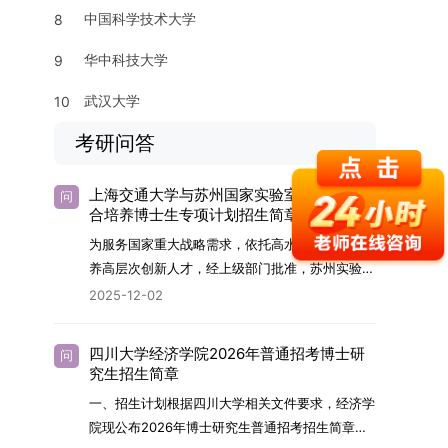
中国科学技术大学
8
华中科技大学
9
武汉大学
10
考研问答
上海交通大学与苏州国家实验室2026年联
问
合培养博士生专项计划招生简章
为服务国家重大战略需求，依托高水平科研平台培
养高层次创新人才，经上级部门批准，苏州实验室
（全称“苏州国家实验室”）与上海交通大学将于
2025-12-02
2026年继续合作开展博士研究生联合培养工作。
该项目旨在选拔优秀学子，在材料及相关前沿交叉
四川大学经济学院2026年普通招考博士研
问
学科领域进行深度培养。相关招生政策及安排说明
究生招生简章
如下。一、培养定位本项目致力于面向国家战略发
一、招生计划根据四川大学相关文件要求，经济学
展方向，培育具备科学家素养、创新精神与科研能
院现公布2026年博士研究生普通招考招生简章。
力，系统掌握学科前沿知识，能胜任高水平科学研