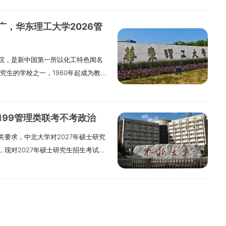
、会计（MPAcc）和国际商务等5个
管理；06医疗卫生管理（培养医疗健
向59000元/学年，EMBA 84000
融、贸易、航运和科技创新“五个中
字经济、工商管理等多个本科专业。
理（培养服务长三角产业转型的科技型
会计（MPAcc）30000元/学年。
向1.全日制MPAcc：不区分研究方
广，华东理工大学2026管
本科专业建设点。2018年MBA项目
全球视野、本土经验，优秀职业道
学金：6000元/学年- 学业奖学金：
向中选1个：（1）管理会计与会计智能化
理硕士与国际项目管理（IPMP）合作培
于沟通合作的高素质工商管理人才。
）、三等3000元（40%）- 国家奖学
先进制造业财务会计与审计理论及应用
院，是新中国第一所以化工特色闻名
证；2025年MBA项目通过AMBA国
. 拥护党的领导，品德良好，遵纪守
会奖助学金五、报名报名分网上报名和
控制与审计前沿理论应用五、课程体系
究生的学校之一，1960年起成为教育
证。依托长三角区位优势，会计硕士
检工作指导意见》执行。4. 工作经验
：2025年10月10日至13日，每天
不少于20学分。1.公共课程：新时
1工程”重点建设，2000年建立研究生
—案例—实践”一体化培养模式。学院
结业后有5年以上；或硕博毕业有2年
6日至27日（2027届以当年通知为准），
义与社会科学方法论、研究生专业英
，化学、材料科学与工程、化学工程与技
会人才等高水平师资，已聘20多名校
江南大学上课（一般为周末）。证书
每人保留一条有效信息。逾期不补。3.只
论与实务、高级财务会计理论与实务、
拟招收全日制硕士3700余名（含推
际证书快速通道。三、非全日制会计硕
，授予工商管理硕士学位证书和研究
虚作假严肃处理。5.学历（学籍）网
：商业伦理与会计职业道德、案例研究
，199管理类联考不考政治
2026年3月左右下达招生规模，专
（一）招生信息研究方向有三个：01大
共计17.5万元，按学年分期交（不含教
民族照顾政策的须如实填写。7.报
内部控制、企业税务筹划与涉税风险
要求，中北大学对2027年硕士研究
试前我校会根据教育部下达规模、已
计实践；03企业风险治理与内部控
027届学费请参考新发的通知）。学
役信息。8.现役军人按规定报考。
量分析方法与统计软件应用、公司财
现对2027年硕士研究生招生考试自
业实际招生人数。二、招生类型我校
济学、会计学理论基础和智能财务大
请参考新发的通知）。（三）专业特色与
时填报为准。广西大学拟招生门类：经济
电子商务与网络支付、智能化财务共
的总结。请各位考生按照调整后的考
分全日制和非全日制；就业方式分定
开阔、富有创新和进取精神，能从事
：案例分享、移动课堂、国际交流；
学4人，管理学4人。10.因信息错误或
制度、税收法律制度等。4.实践课
00 工商管理学专业，初试科目为817
方式均为定向就业，网报时报考类别
、应用型国际化会计专门人才。报考
专业管理：严格教务、敬业团队；优
二）网上确认在规定时间内网上确
发、产教融合基地及企业参访、海外
思主义理论研究和建设工程重点教
不转入学校，不享受全日制奖助体系，
德良好，遵纪守法。3. 身体健康，按
学术讲座、创新论坛、校友资源等。
果自负。六、初试（一）准考证：考
生信息1.学制与学费全日制：学制2
术经济学，参考书目是《技术经济
不安排住宿，毕业时不纳入就业计
。4. 学业水平符合下列之一：（1）
有考生都要参加，签诚信承诺书，按
为准），A4白纸，正反不得涂写。
制：学制2年。2.培养方式全日制：周
尔著。建议想报考这个专业的同学提
究生招生考试的人员，须符合：1.
络教育），录取当年入学前须取得本
。报考我校非全日制MBA的考生应选
日（2027届以当年通知为准）。（三）
。3.计划招生人数2026年MPAcc