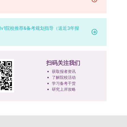
研究。学校还设立“香樟学术讲坛”，拓展学生学术
高者优先；若该科目成绩仍相同，则比对复试
网上公示，并完成体检、政审、调档等程序后，学
成填报。填报信息需与获奖证书内容完全一致，重
视野。通过系列改革，研究生科研创新与学科竞赛
中“英语”科目的成绩，以成绩高者为优先录取对
院将向合格考生寄发录取通知书。
点包含参赛年份、竞赛全称、竞赛类别（从系统预
成果丰硕：2024年，研究生以第一作者发表的三
象。5. 复试应试要求为保障复试工作的严肃性与
设列表中选择，具体分类可参考相关说明，无对应
检索论文占比达91.55%；在“中国研究生创新实践
规范性，考生在参加笔试和面试时，必须携带本人
选项时选择“其他”，并在竞赛名称中详细标注）、
1v1院校推荐&备考规划指导（送近3年报
大赛”等赛事中，获国家级奖项30余项、省级奖项
身份证及学生证原件，以便工作人员进行身份核
获奖等级等核心信息。获奖级别分为国际级、国家
200余项。（一）推进分类培养与课程体系建设学
验。未按要求携带有效证件的考生，将无法进入考
级、省部级三类，获奖等级分为特等奖、一等奖、
校根据学术学位与专业学位不同定位，构建差异化
场参与考核，由此产生的后果由考生自行承担。6.
二等奖。若获奖证书注明指导教师信息，需完整填
的课程与培养体系，强化学术型人才的理论素养和
其他说明与咨询渠道本方案中未明确提及的相关事
写指导教师姓名、排名及具体分工；同一竞赛同一
专业型人才的实践能力。（二）加强产教融合与平
宜，均以海南大学教务处发布的自主选择专业相关
奖项有多名研究生共同参与的，由其中1名研究生
台建设通过科技小院、联合培养基地等载体，推动
扫码关注我们
文件及后续通知为准。考生若在报名及备考过程中
负责统一登记，同时按证书上的姓名顺序填写所有
校企、校所协同育人，提升研究生解决实际问题的
有疑问，可联系学院选拔工作领导小组秘书咨询，
获取报者资讯
参赛成员及排名，其他成员无需重复填报，系统将
能力。案例库与优质课程建设为高质量教学提供支
确保及时获取准确信息。
了解院校活动
自动关联显示相关信息；团队中包含非本校研究生
撑。（三）支持科研创新与学术交流学校设立专项
学习备考干货
的，需在备注栏明确说明。附件材料需上传获奖证
科研基金，举办高水平学术讲座，鼓励研究生参与
研究上岸攻略
书的彩色扫描件。（四）学术交流活动登记细则研
创新实践。近年来，研究生在论文发表与学科竞赛
究生参与的国内外学术交流活动，包括参加学术会
方面取得一系列突破，体现了培养质量的显著提
议听会、本人在会议上作报告及参与科考活动等，
升。
均需在系统“学术活动信息维护”菜单进行登记。附
件材料需将活动证明相关文件（含会议通知、活动