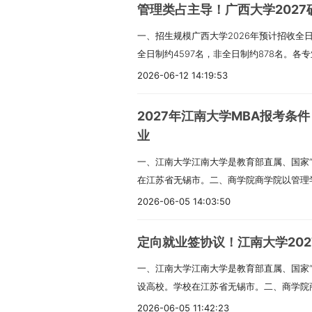
养“家国情怀、国际视野、科学思维、工程
管理类占主导！广西大学2027硕
越工程创新人才。管理学院学科涉及管理学
一、招生规模广西大学2026年预计招收全日
类。2018年通过AACSB国际认证，2023
全日制约4597名，非全日制约878名。
资质预评估。二、项目概况上海理工大学MP
部正式下达为准。推免生人数以最后系统确
制造业和现代服务业，培养具备良好职业道
2026-06-12 14:19:53
预计15人，“少数民族高层次骨干人才计划
现代会计、审计、财务管理知识与技能的高
排。二、报考条件（一）基本条件1.中国公
时发挥学校工学为主的办学优势，在强化专
2027年江南大学MBA报考条
守法。3.身体健康。4.学业水平符合之一
在管理会计与会计智能化、财务与会计及内
业
人、自考、网络教育），入学前须取得本科
成系统知识体系，提升解决实际问题的能力。
一、江南大学江南大学是教育部直属、国家“2
的本科毕业证。（3）高职（专科）毕业满
项目毕业生就业率依然很高。2023届就业率1
在江苏省无锡市。二、商学院商学院以管理
（二）专业学位特殊要求1.法律（非法学）
业生去向包括企事业单位、银行、会计师事
理二级博士点；应用经济学、工商管理学、
学）：所学专业为法学（含第二学士学位）。
学、上海外国语大学、北京工商大学、华侨大
2026-06-05 14:03:50
以及MBA、MEM、金融、会计、国际商务
（MPA）、旅游管理（MTA）：本科毕业
目荣获央广网“年度卓越影响力MPAcc项目
会计学是国家级一流本科专业。MBA项目通过
业后有5年以上工作经验。EMBA报考条件
计、区块链等理工科优势相融合。借助学校
定向就业签协议！江南大学2027
锡医学院、物联网工程学院合作设立了MBA
按规定时间登录推免系统填报我校志愿。三、
会计理论教育跟资本市场实务紧密结合。课
一、江南大学江南大学是教育部直属、国家“2
理”方向。截至2025年6月，已累计录取26
年）。学费按年缴纳。全日制学术学位硕士：
验的企业高管做联合导师，开设各种讲座帮
设高校。学校在江苏省无锡市。二、商学院
三、非全日制工商管理硕士（MBA）专业（专
学费：工商管理（MBA）30000元/学年
外访学项目。3.有多家校外会计实践基地
有系统科学与管理二级学科博士点；应用经
培养目标MBA专业有七个研究方向：01生产
（MTA）14950元/学年。管理类专业非
2026-06-05 11:42:23
务所、凯捷咨询、金蝶等建立产学研合作，