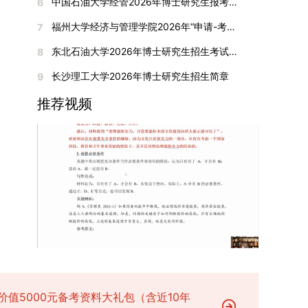
间初步定于2026年1月6日（星期二）下午，具体
中国石油大学经管2026年博士研究生报考通知
6
复试成绩按百分制计算，笔试与面试成绩各占
入实验室科研阶段后，由苏州实验室统筹安排住
在国内核心期刊发表的论文：需上传论文全文扫描
快布局新兴交叉学科，推动学科专业体系动态优
时段划分如下：（1）笔试时段：14:30—15:30，
50%，计算公式为：复试成绩 = (笔试成绩 + 面试
宿。（四）未尽事宜参照上海交通大学2026年博
福州大学经济与管理学院2026年“申请-考核”制招收攻读博士学位研究生相关要求
7
件；3. 已收到正式录用通知但尚未刊发的论文：
化。（三）深化科教融合与协同育人学校与高水平
时长60分钟；（2）面试时段：15:50—17:50，时
成绩) ÷ 2。复试成绩低于60分者不予录取。同等
士研究生招生章程及相关细则执行。相关推荐：上
需提交包含明确卷期号的录用通知原件及论文录用
科研机构共建联合培养平台，打破传统院系壁垒，
长120分钟。若因报名人数调整或其他特殊情况需
东北石油大学2026年博士研究生招生考试实施细则
8
学力考生复试期间须加试两门本专业硕士学位主干
海市复旦大学MBA 华东理工大学MBA 浙江省
稿。（二）科研奖励、专利及专著登记细则科研奖
促进科研资源与人才培养深度融合，提升研究生的
变更时间，学院将通过官方渠道提前通知所有考
课程，考试形式为笔试，具体科目见复试通知。4.
浙江工业大学MBA
长沙理工大学2026年博士研究生招生简章
9
励与专著（含软件著作权、学术专著）需已正式获
科研创新能力与实践能力。三、深化培养模式改
生。3. 复试地点安排本次复试的举办地点为海南
思想政治与品德考核复试期间将同步进行思想政治
得或出版，专利成果可包括处于申请中、已受理及
革，提升研究生教育质量西南林业大学将教育、科
大学观澜湖校区。考虑到最终报名人数可能影响考
推荐视频
素质和品德考核，重点考察考生的政治态度、道德
已授权三种状态。研究生需通过系统“科研成果信
技、人才协同发展的理念贯穿研究生培养全过程，
场设置，具体的笔试教室与面试房间将在报名结束
品质、诚信状况、遵纪守法表现等。拟录取名单确
息维护”菜单进行填报，每一项成果对应的所有证
着力提升人才自主培养质量。学校实行学术学位与
后，通过学院官网或班级通知等方式另行公布，请
定后，学院将向考生所在单位调取人事档案及现实
明材料均需整合为单个PDF文件上传。各类成果附
专业学位研究生分类培养，优化前者课程体系的理
考生密切关注。4. 综合成绩核算与录取规则考生
表现材料进行复核。考核不合格者不予录取。四、
件材料要求如下：1. 科研奖励及竞赛获奖：仅限省
论深度，强化后者课程的应用性与实践性。在产教
的最终综合成绩采用“初试+复试”加权计算方式，
录取办法1.考生总成绩由材料评议成绩和复试成绩
部级及以上级别奖励，需上传包含获奖者姓名的荣
融合方面，学校出台《科技小院管理办法》《研究
其中学校统一初试成绩占比50%，学院复试总成绩
加权得出，具体计算公式为：总成绩 = 材料评议
誉证书或奖状彩色扫描件；2. 学术专著：需上传
生联合培养基地建设管理办法》等文件，明确产学
占比50%。综合成绩核算完成后，将按分数从高到
成绩 × 50% + 复试成绩 × 50%。2.录取工作坚
封面、编者信息页、目录及封底的完整扫描件；3.
研一体化培养定位。目前已建成8个省级科技小
低进行排序，需要特别注意的是，初试成绩未达到
持“全面衡量、择优录取、保证质量、宁缺毋滥”原
国家授权专利：包括发明专利、实用新型专利、外
院，其中2个获省级专项资金支持。专业学位案例
及格线的考生，将不纳入排名范围。录取工作将严
则，根据招生计划、考生总成绩、思想政治表现及
观设计专利，需上传专利受理通知书及授权证书的
库建设成效显著，1个项目入选教育部主题案例
格按照学院自主选择专业的计划名额，从排名靠前
身心健康状况等因素确定拟录取名单。3.拟录取考
彩色扫描件。（三）学科竞赛登记细则仅统计研究
库，“十四五”以来获批省级案例库项目70余项、省
的考生中依次录取。若出现综合成绩相同的情况，
生须在规定时间内提交符合要求的体检报告（二级
生作为竞赛团队负责人，参与学科竞赛（文艺、体
级优质课程近50门。2025年，学校专项投入60余
将按以下顺序进行成绩比对，确定最终录取名次：
甲等及以上医院或四川大学校医院出具），体检标
育类竞赛除外）并获得省部级三等奖及以上奖励的
万元设立研究生科研创新基金，支持学生开展前沿
价值5000元备考资料大礼包（含近10年
第一步比对初试科目中“高等数学B”的成绩，成绩
准按教育部及学校相关规定执行。4.拟录取名单经
成果，研究生需在系统“学科竞赛信息维护”菜单完