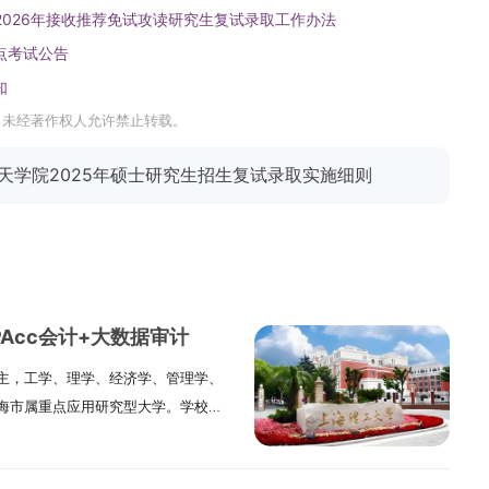
2026年接收推荐免试攻读研究生复试录取工作办法
点考试公告
知
，未经著作权人允许禁止转载。
天学院2025年硕士研究生招生复试录取实施细则
PAcc会计+大数据审计
主，工学、理学、经济学、管理学、
海市属重点应用研究型大学。学校办
7年的德文医工学堂。学校立足上海，聚
造、人工智能、城市治理等领域，培