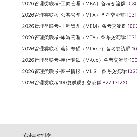
点；其他考生选工作或户籍所在地报考点。（
3. 只能填报一个专业。4. 如实填写学习情
名单，经教育部审批后发录取通知书。本专
2026管理类联考-工商管理（MBA）备考交流群:
103
学》，高等教育出版社，叶怀珍。适合对供
2025年10月16日至27日，每天9:00-22
弄虚作假严肃处理。6. 国（境）外学历凭留
须签协议。录取后不得变更就业方式。新生
2026管理类联考-公共管理（MPA）备考交流群:
103
复习以物流学基础知识为主。相关推荐：山西大
9:00-22:00。（注意：这是2026届时间
籍）网上校验，未通过的在网上确认前完成核
取消资格。八、违规处理考试违规按《国家
国研究生招生信息网”报名，每位考生只能保
式，确定后不能改。（二）网上确认在规定
2026管理类联考-工程管理（MEM）备考交流群:
100
在职考生通知单位，构成犯罪的追刑责。弄
能填报一个专业。4. 如实填写学习情况和真
信息不能改，填错后果自负。上传本人近期
或学籍。九、其他（一）本专业不招收单独
2026管理类联考-旅游管理（MTA）备考交流群:
103
作假严肃处理。6. 报名期间会进行学历（
得PS）。五、初试1. 准考证：考前十天左
划”和“少数民族高层次骨干人才”计划。（
2026管理类联考-会计专硕（MPAcc）备考交流群:
1
前完成核验。7. “退役大学生士兵计划”“
网下载打印，A4白纸，正反不得涂写。2. 初
非全日制MBA奖学金制度按商学院规定执行
定执行。8. 因不符合条件造成不能确认、考
8:30-11:30，下午14:00-17:00）。（
（具体请参考新发的通知）。（四）考生与
2026管理类联考-审计专硕（MAud）备考交流群:
10
填写错误或虚假造成不能考试或录取的，后果
试科目：12月20日上午管理类综合能力，
理，学校不承担责任。（五）报考和录取期
2026管理类联考-图书情报（MLIS）备考交流群:
103
安排。11. 按规定缴纳报考费。（二）网上
六、复试在国家线基础上，我校自定复试线
息，否则后果自负。（六）本专业招生政策同
公布。同等学力考生（除报考工商管理、公共
招生网、商学院官网和MBA/MEM教育中
执行。（七）未尽事宜参照《江南大学202
2026管理类联考199复试调剂交流群:
827931220
之前将材料发送至指定邮箱进行资格审查，
的不予复试。所有拟录取考生须复试，不合
级出台新政策，商学院将调整并公告。以上为
能确认的后果自负。2. 积极配合报考点，提
试。同等学力考生须加试两门本科主干课程
MBA招生简章。2027届考生请以2026
确认后不能改，填错后果自负。4. 按规定
取。商学院根据招生计划及复试要求确定拟
间、考试时间、学费、招生人数等每年都可
试。初试时间：2025年12月20日至21日（每天上
知书。非全日制会计硕士只招在职定向就业
东南大学MBA 南京理工大学MBA
17:00）。（2027届考试时间是2026
变更就业方式。新生应按时报到，无故逾期
点见准考证。教育学、医学等门类学术学位
理考试违规按《国家教育考试违规处理办法
友情链接
三单元（政治、外语、专业基础综合）。图
成犯罪的追刑责。弄虚作假者取消报考、录