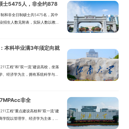
能力、创新精神、健康身心”兼备的卓
士5475人，非全约878
、经济学、理学、工学四大学科门
制和非全日制硕士共5475名，其中
年通过再认证，2025年通过EQUIS认证
各专业招生人数见附表，实际人数以教育
Acc依托多学科联动优势，面向先进
认为准。“退役大学生士兵”专项计划
德、国际视野、战略意识，系统掌握
”预计28人，单列招生，在校内统筹安
层次、应用型、国际化会计人才。同
民。2.拥护党的领导，品德良好，遵纪
业课程学习的基础上，帮助学生重点
件：本科毕业满3年须定向就
：（1）应届本科毕业生（含普通、成
部控制与审计前沿理论应用等领域形
毕业证或留服认证。（2）有国家承认
近年就业形势虽然严峻，但MPAcc
11工程”和“双一流”建设高校，坐落
2年或本科结业生，按同等学力报考。
00%，2024届就业率也达96%。毕
学、经济学为主，拥有系统科学与管
：所学专业为非法学。2.法律（法
务所等，也有同学考上上海理工大
管理科学与工程3个一级学科硕士点；
3.工商管理（MBA）、公共管理
学等院校的博士。2024年12月，项
5个专业硕士点。工商管理、金融学、
后有3年以上工作经验；或高职/本科结
”。三、项目特色1.会计理论跟大数据审
AMBA国际认证。2024年起，与无
见工商管理学院简章。（三）推免生：
理工特色，培养综合型会计人才。2.
MPAcc非全
的“医疗卫生管理”和“科技创新管
学费标准学制一般为3年（MBA为2
堂案例丰富，聘请有丰富资本市场经
11工程”重点建设高校和“双一流”建
00名MBA研究生（含87名留学生）。
8000元/学年。管理类专业全日制
学生了解行业前沿，组织学生参加海
商学院以管理学、经济学为主体，拥
业代码125100）（一）研究方向和
；公共管理（MPA）、旅游管理
。跟立信会计师事务所、致同会计师事
济学、工商管理学和管理科学与工程3
运营管理；02人力资源管理；03金
全日制学费：工商管理（MBA）综合管理
开设企业参访活动，帮学生了解企业