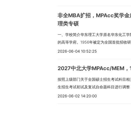
个一级学科硕士点；以及MBA、MEM、金融
融与财务管理；04市场营销管理；05创业
方向34000元/学年，数智化运营/高端制造业方
实务。4.立足上海，对接上海国际经济、金
专业硕士点。学院设有金融学、会计学、数
康行业管理复合型人才）；07科技创新管
元/学年；公共管理（MPA）26000元/学年；
心”建设，服务长三角一体化发展。四、研究方
非全MBA扩招，MPAcc奖学金
工商管理、金融学、会计学专业是国家级一流
企业管理人才）。总体培养目标：培养具有
四、奖助政策全日制研究生可享受：- 国家助
向。2.非全日制MPAcc：可在以下5个方
理类专硕
通过AMBA国际认证；2022年成为工程管
德，合理知识技能结构，富有创新精神、善
一等8000元（20%）、二等5000元（20%
（2）先进制造业投融资理论及应用（3）
一、学校简介华东理工大学原名华东化工学
养单位；2024年通过BGA（金牌）国际再认
（二）招生信息报考条件：1. 中国公民。2
金：20000元- 助研、助教酬劳及其他社
（4）财务与会计前沿理论应用（5）内部
的高等学府。1956年被定为全国首批招收研
际再认证。商学院也在推进AACSB国际认
法。3. 身体健康，按《普通高等学校招生体
网上确认。（一）网上报名1.预报名（应届生）
研究生在学期间至少修满41学分，其中学位课
部直属全国重点大学，1996年进入国家“21
（MPAcc）项目注重产教融合，打造“课程
要求：本科毕业后有3年以上；或高职/本科
9:00-22:00。正式报名：2025年10月1
2026-06-04 10:52:25
代中国特色社会主义理论与实践、马克思主
院，2017年入选国家“双一流”建设高校
有教育部新世纪优秀人才、财政部高层次财
以上。学习方式和上课地点：非全日制，在
每天9:00-22:00。2.登录研招网报名，
语等。2.专业基础课程：高级财务管理理
术三个学科入选一流学科建设名单。2026年
外高级专家担任导师。项目还开设CIMA国
授予：修满规定学分，完成论文并通过答辩
能填报一个专业。4.如实填写奖惩情况，弄
高级管理会计理论与实务等。3.专业课程
2027中北大学MPAcc/MEM
免生），非全日制硕士600余名。教育部将于
士（MPAcc）专业（专业代码125300）
生毕业证书。学费：7万元/生·学年，2.5年
上校验，未通过的要及时认证。6.享受少数
方法论、高级审计理论与实务、公司治理与
按照上级部门关于全国硕士招生考试科目相关
业目录中各专业所列招生人数仅供参考。复
数据与智能财务决策；02业财融合与管理会
材及杂费）。具体以学校信息公开网为准（2
考“退役大学生士兵”专项的须填报入伍、退
管理、先进制造企业会计制度设计研究、数
生招生考试初试及复试自命题科目进行调整，
招收推免生人数、学科发展等情况调整各专
制。培养目标：培养具有扎实的管理学、经
制：2.5年。拟招生人数：138人（具体
9.“少数民族高层次骨干人才计划”以报名
务报告与经营分析、公司战略与风险管理、
命题科目进行公布，下面是关于管理类科目
硕士分学术学位和专业学位两种；学习方式
数据分析能力，品德优良、专业扎实、视野
2026-06-02 14:20:00
优势强大师资：校内外导师协同；多彩课堂
学1人，文学1人，理学6人，工学12人，农
享服务、数据挖掘与大数据审计、经济法律
试科目及参考书目做好报考准备。一、1202
向就业和非定向就业。非全日制硕士的就业
会计、财务、审计等相关领域工作的高层次
特色课程：核心课、选修课、素质课结合；
虚假导致不能考试或录取的，后果自负。（
程：专题讲座、会计硕士专业实践与案例开
现代管理学，参考书目是《管理学》（马克
须选“定向就业”。录取后人事关系与档案
条件：1. 中国公民。2. 拥护党的领导，品
良环境：生态校园、先进设施；延伸价值：
认，逾期不补。信息确认后不能改，填错后
游学、第二课堂活动等。六、上海理工大学招
材），高等教育出版社出版。复试科目为技
不参加上海市城镇居民基本医疗保险，学校
《普通高等学校招生体检工作指导意见》执行
四、报名报名包括网上报名和网上确认。所
前十天左右下载打印（2027届以当年通知
年，学费16.8万元全程，分两年交。非全日
学》，大连理工大学出版社，武春友、张米
划。三、报考条件（一）报名参加全国硕士研
应届本科毕业生（含普通、成人、自考、网
要求采集图像、提交材料、缴费，逾期不补
（二）初试时间：2025年12月20日、21
一到周五上课，提供宿舍。非全日制：周末上课