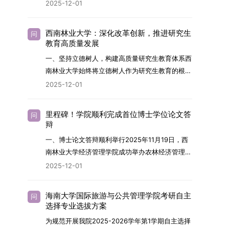
2026年，学院博士研究生招生全面实行“申请-考
2025-12-01
究与技术开发工作的未来领军人才。二、招生安排
核”机制。本年度计划招收博士研究生27名，具体
（一）招生学科范围涵盖材料科学与工程
导师招生计划详见学院官网发布的《四川大学经济
（0805）、化学（0703）、电子科学与技术
西南林业大学：深化改革创新，推进研究生
问
学院2026年博士生招生专业目录》。实际录取人
教育高质量发展
（0809）、材料与化工（0856）、机械
数将根据国家最终下达的招生计划及考生报名情况
（0855）、电子信息（0854）等相关专业。
一、坚持立德树人，构建高质量研究生教育体系西
进行适当调整。除国家专项计划外，我院招收定向
（二）招生名额2026年度具体招生规模以国家最
南林业大学始终将立德树人作为研究生教育的根本
就业考生的比例原则上不超过总计划的5%。全日
终下达计划为准，首批拟招收联合培养博士生16
任务，积极响应“教育强国，研究生教育何为”的时
2025-12-01
制定向就业考生在基本修业年限内须全脱产在校学
名。具体招生院系及导师信息请见相关名录。
代命题。学校全面贯彻党的教育方针，以高质量党
习。二、报考流程（一）报名资格1.申请人应拥护
（三）选拔途径共设置三种选拔方式，包括本科直
建引领研究生思想政治教育，修订并印发了《研究
中国共产党的领导，品德良好，遵纪守法，身心健
里程碑！学院顺利完成首位博士学位论文答
问
博、硕博连读与申请-考核制，将根据考生综合素
生导师立德树人职责实施细则（2025年修
辩
康，并满足《四川大学2026年博士研究生招生章
质择优录取。（四）培养类别全部为全日制非定向
订）》，推动导师发挥示范作用，引导学生树立德
程》中列出的各项基本条件。2.具备较强的科研能
一、博士论文答辩顺利举行2025年11月19日，西
就业博士研究生。三、培养模式与学位管理（一）
才兼备、科技报国的远大志向，增强社会责任感和
力，并展现出良好的科研发展潜力。3.提交两份由
南林业大学经济管理学院成功举办农林经济管理专
学籍管理联合培养学生学籍隶属于上海交通大学，
人文关怀，促进个人成长与国家战略需求深度融
正高级职称专家亲笔书写的推荐信，专业领域需与
业首届博士研究生学位论文答辩会。答辩地点设于
基本修业年限按该校研究生学籍管理办法执行。
2025-12-01
合。同时，学校制定《关于进一步加强研究生教育
报考专业相关，其中一份必须由报考导师出具。4.
学院303会议室，博士生文枚就其博士学位论文进
（二）培养阶段划分培养过程分为两个主要阶段：
管理工作的实施意见》，强化学风建设，深化科研
以同等学力身份报考者，其科研成果须同时符合以
行了汇报与答辩。答辩委员会由多位知名专家组
第一阶段于上海交通大学完成课程学习；第二阶段
诚信与学术道德教育，弘扬科学精神。学校坚
海南大学国际旅游与公共管理学院考研自主
问
下两项要求：①以第一作者身份在报考学科领域
成。北京林业大学陈建成教授担任主席，委员包括
进入苏州实验室，依托其重大科研任务开展课题研
选择专业选拔方案
持“五育并举”育人理念，通过德育铸魂、智育启
内发表期刊文章，其中至少1篇为A级、1篇为B级
云南财经大学熊德平教授、杨增雄教授、李亚波教
究与学位论文工作。（三）学历学位授予学生在规
智、体育强身、美育润心、劳育践行，全面培养能
为规范开展我院2025-2026学年第1学期自主选择
（期刊等级依据《四川大学哲学社会科学期刊与应
授，以及昆明理工大学冯朝睿教授。文枚的博士论
定年限内达到上海交通大学毕业及学位授予要求