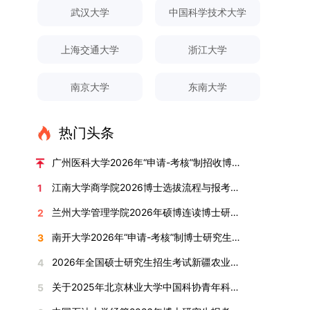
对论文展开评议，在肯定论文质量的同时，也提出
间登录国家推荐免试服务系统完成志愿填报。硕博
关证明材料的PDF版本，相关审核人员将通过系统
究生规模增长达211%。在招生宣传方面，学校构
间、考试科目、考场分布及相关要求，以《关于做
武汉大学
中国科学技术大学
改，须在报名截止前重新填报。三、选拔与录取1.
了若干修改建议，并就如何进一步聚焦关键科学问
连读与申请-考核制考生需登录上海交通大学研招
进行线上审核。（一）学术论文登记细则学术论文
建了“网络宣传+AI智能咨询+现场答疑”三位一体的
好2025-2026学年第1学期自主选择专业选拔考核
资格审查学院将依据网上报名信息及寄达的申请材
题、加强理论阐释深度等方面给予了指导。三、答
网报名系统，选择“国家实验室联培专项”，并选定
包含期刊论文与会议论文两类，研究生需在系
招生宣传平台，持续推进招生模式改革。2024年
准备工作的通知》（海大本[2025]17号）文件中
料进行资格审查，核实考生报考资格、材料完整性
上海交通大学
浙江大学
辩结果与培养意义（一）答辩结果经答辩委员会充
名录内交大导师。（三）报名时间节点本科直博生
统“论文发表信息维护”板块完成信息填报。该板块
起全面推行“申请-考核”制博士招生，2025年进一
的明确规定为准，考生可随时关注学校教务处发布
及缴费情况。审查结果预计于2025年12月下旬在
分讨论、集体评议及无记名投票，一致认为文枚的
报名以学校通知为准；硕博连读与申请-考核制设
中标注为红色的字段为必填项，填报时须确保信息
步拓展“直博”“硕博连读”等多元招生渠道。在学科
的官方信息。（二）学院自主复试安排复试是衡量
学院网站公布。2.材料评议学院将组织专家组对通
博士学位论文研究思路清晰、内容充实、调研扎
两批报名，第一批截止时间为2025年12月15日，
南京大学
东南大学
真实准确、完整规范，若出现空项或错填情况，将
专业调整方面，学校实施存量专业优化行动，压缩
考生综合能力与专业适配度的关键环节，我院将从
过资格审查的考生材料进行评议并打分，满分为
实、写作规范、结论可靠，且已完成足量研究工
第二批为2026年3月15日至4月20日，具体时间以
直接导致审核不通过。论文统计遵循以下原则：对
或撤销生源不足专业，将非全日制招生计划向需求
考核方式、时间、地点等多方面做好细致安排，确
100分。评议结果预计于2026年1月中上旬公布。
作，符合博士学位授予要求，同意通过博士学位论
报考学院通知为准。（四）材料提交申请人须按学
于SCI、EI、ISTP、CSCD、CSSCI、A刊、B刊等
旺盛的学科倾斜；同时加快推进急需学科专业建
保考核结果客观准确。1. 复试考核构成复试成绩由
学院将根据材料评议成绩及招生计划，确定进入复
热门头条
文答辩。文枚由张连刚教授指导完成学业，其答辩
校及报考学院要求，如实提交全部申请材料并完成
高水平论文，仅统计以桂林理工大学为第一署名单
设，陆续开展“生物与医药”“低空技术与工程”等新
笔试与面试两部分组成，具体占比为：笔试成绩占
试的考生名单。同等学力报考者须参加学校统一组
通过标志着西南林业大学农林经济管理专业诞生首
线上报名程序。六、考核与录取考核工作由上海交
位，且研究生为第一作者，或导师为第一作者、研
兴专业招生。学校还深化科教融合，单列专项招生
复试总成绩的40%，面试成绩占复试总成绩的
广州医科大学2026年“申请-考核”制招收博士研究生报考公告
织的政治理论考试，具体时间地点另行通知，成绩
位博士毕业生。待学校学位评定委员会审议通过
通大学相关学院与苏州实验室联合组织，具体考核
究生为第二作者的论文；在Nature、Science、
计划，与中国科学院昆明植物研究所、西双版纳热
60%。（1）笔试：以英语能力测试为核心，重点
合格线为60分。非同等学力考生无需参加。3.复
后，她也将成为云南省该专业首位获得博士学位的
形式、内容及流程以学院后续公布的方案为准。录
江南大学商学院2026博士选拔流程与报考条件汇总
1
Cell三大顶刊及其子刊发表的论文，不受作者排名
带植物园等科研机构开展联合培养，探索跨学科、
考查考生的英语阅读理解、书面写作及英汉互译能
试安排复试环节将对考生的思想品德、专业素养、
研究生。（二）学科建设意义此次博士论文答辩的
取时将对考生进行全面考察，学术能力与思想品德
限制，只要署名单位包含桂林理工大学均纳入统计
跨机构的研究生培养新机制。（一）推进招生制度
力，全面评估其英语综合应用水平。（2）面试：
兰州大学管理学院2026年硕博连读博士研究生招生“申请-考核”实施方案
2
外语能力、创新意识及综合素质进行全面考察。复
顺利完成，是学院在农林经济管理博士研究生培养
并重，报名及考核期间有违规或学术不端行为者将
范围。其中，被SCI、EI、ISTP收录的论文，需额
改革与生源质量提升学校建立多元化招生宣传与咨
采用综合面试形式，考核内容涵盖中英文自我介
试分为笔试与面试两部分：笔试科目为“经济学综
方面取得的重要进展，反映了该学位点建设已初见
按有关规定处理。七、其他事项（一）入学时间预
南开大学2026年“申请-考核”制博士研究生招生录取工作实施细则
3
外提供检索证明，论文全文与检索证明须合并为单
询平台，提升生源质量。推行“申请-考核”制博士
绍、综合素养评估（包括逻辑思维、沟通表达、应
合”，适用于理论经济学与应用经济学各专业，形
成效。这一成果不仅体现了学科建设的新突破，也
计为2026年春季或秋季学期。（二）费用与奖助
个PDF文件上传。不同类型论文需提交的附件材料
招生，并拓展直博与硕博连读渠道，增强招生方式
变能力等）以及专业认知程度（包括对目标专业的
2026年全国硕士研究生招生考试新疆农业大学报考点网上确认公告
4
式为闭卷，时长为3小时，满分100分。面试环节
为未来农林经济管理学科的持续发展、学术交流与
学费标准按上海交通大学相关规定执行；学生在读
如下：1. 被SCI、EI、ISTP、SSCI、A&HCI来源期
的灵活性与针对性。（二）优化学科专业布局通过
了解、学习规划等），全方位判断考生是否具备进
要求考生准备10—15分钟的PPT报告，内容应涵盖
合作注入了新的活力。
期间享受学校与实验室共同提供的奖助学金待遇。
关于2025年北京林业大学中国科协青年科技人才培育工程博士生推荐工作的通知
5
刊收录的论文：需按“检索证明（如有）+分区报告
撤销合并低效专业、加强社会急需学科建设，学校
入目标专业学习的潜力。2. 复试时间安排复试时
个人科研经历、研究成果及博士阶段研究设想等。
（三）住宿安排课程学习阶段由学校协调住宿；进
（如有）+论文全文（必备）”的顺序合并材料；2.
不断优化学科结构。面向国家战略和产业需求，加