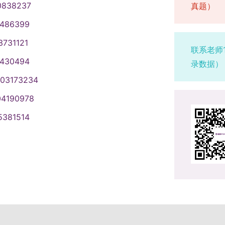
一）网上报名要求1. 报名时间：
况和真实材料。5. 如实填写奖惩情况，
业只招收在职定向就业考生，录取前
0838237
真题）
应链、物流行业感兴趣的同学，复试
:00。预报名：10月10日至13日，每天
服认证报考。7. 报名期间学历（学
应按时报到，无故逾期两周不报到者
1486399
学MPAcc 太原理工大学MPAcc
，2027届以当年通知为准。）2. 登录“中
验。8. 慎重选择学习方式和就业方
教育考试违规处理办法》严肃处理。
留一条有效信息。逾期不能改。3. 只
时间内网上确认，逾期不补。确认后
3731121
虚作假者取消报考、录取、入学资格
联系老师
实材料。5. 如实填写奖惩情况，弄虚
正面免冠彩色电子证件照（真实，不
考试考生，无“退役大学生士兵计
1430494
录数据）
学籍）网上校验。未通过的在网上确认
右（2027届以当年通知为准）登录研招
二）非全日制学生不安排住宿。（三）
003173234
少数民族高层次骨干人才计划”按教育部规
试时间：2025年12月20日（上午
；“医疗卫生管理”方向有专项奖学金
试或录取的，后果自负。9. 网报信息
2027届考试时间以当年通知为准。）3. 初
所在单位因报考产生的问题自行处
04190978
自负。10. 报名成功后主动关注后续
下午英语（二）。每科3小时，笔试。
间严禁修改姓名、身份证号等个人信
5381514
确认要求1. 确认时间由各省级考试机构
。复试办法和程序于复试前在研究生
时按教育部教研〔2016〕2号文件
管理和工程管理外）须于10月15日
心官网公布。复试时审核资格，不符合
6年硕士研究生招生简章》执行。如上
通过后方可网上确认。不审查导致不
格不录取。复试包括笔试和综合面
2026届江南大学商学院非全日制
交补充材料。3. 认真核对报名信息，
（笔试）。七、录取我校自行组织录
年9月以后学校官网正式通知为准（报名时
采集本人图像。五、初试初试方式为笔
录取名单，经教育部审批后发录取通
能变化）。相关推荐：南京大学MBA
午8:30-11:30，下午14:00-
考生，录取前须签协议。录取后不得
年12月中下旬，以当年通知为准。）初试地
两周不报到者取消资格。八、违规处
，及体育、药学等专业学位，初试考
》严肃处理。在职考生通知单位，构
书情报、工商管理、公共管理、会
取、入学资格或学籍。九、其他