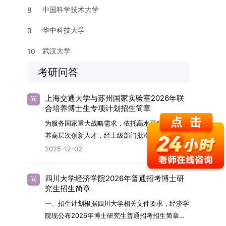
中国科学技术大学
8
华中科技大学
9
武汉大学
10
考研问答
上海交通大学与苏州国家实验室2026年联
问
合培养博士生专项计划招生简章
为服务国家重大战略需求，依托高水平科研平台培
养高层次创新人才，经上级部门批准，苏州实验室
（全称“苏州国家实验室”）与上海交通大学将于
2025-12-02
2026年继续合作开展博士研究生联合培养工作。
该项目旨在选拔优秀学子，在材料及相关前沿交叉
四川大学经济学院2026年普通招考博士研
问
学科领域进行深度培养。相关招生政策及安排说明
究生招生简章
如下。一、培养定位本项目致力于面向国家战略发
一、招生计划根据四川大学相关文件要求，经济学
展方向，培育具备科学家素养、创新精神与科研能
院现公布2026年博士研究生普通招考招生简章。
力，系统掌握学科前沿知识，能胜任高水平科学研