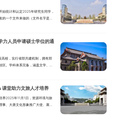
始统计和认定2025年研究生同学，
发的一个文件来做的（文件名字是
》）。 一.哪些同学需要参加统计这
全日制博士研究生和硕士研究生。
开发表的，比如专利、论文、著作或课
等学力人员申请硕士学位的通
。成果上必须写“山东财经大学”为第
果必须是同学自己做的不能抄别人
建设高校，实行省部共建机制，拥有郑
到2025年12月20日之间，必须是同学
校区。学科体系完备，涵盖文学、历
用来完成别的项目或课题，还拿过资
工学、医学、农学、教育学、艺术学
体要怎么做同学先要申报：同学需要登
授权一级学科47个，硕士专业学位授
是学号，初始密码是“Sdufe”+身份
，博士专业学位授权类别2种。为深入
在系统里填写成果信息，怎么操作系统
A 课堂助力文旅人才培养
层次人才培养途径，河南大学2025
要审核：各学院要在2025年12月
2025年11月1日，资源环境与旅
作。依据《中华人民共和国学位法》
最后认定：研究生院从2025年12
理事、大唐文化形象推广大使、襄阳
本年度相关安排通告如下：二、申请
哪些成果可以认定，然后会在研究生院
展专题交流。本次活动由该院副院长龙
，政治方向正确，热爱祖国，遵纪守
（附件3）给符合条件得同学发奖金。