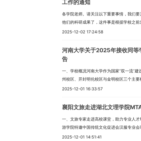
工作的通知
各学院老师。请关注以下重要事情，我们要开
他们的科研成果了，这件事是根据学校之前
《山东财经大学学生优秀科研成果奖励办法
2025-12-02 17:24:58
次统计只包括有山东财经大学正式学籍的。
二.成果要满足什么条件成果必须是已经公
河南大学关于2025年接收同
题等，而且内容要和同学自己学的专业有关
告
一单位，还要写清楚是“年级专业学生”。成
一、学校概况河南大学作为国家“双一流”
的。成果的发表时间要在2024年12月21日
州校区、开封明伦校区与金明校区三个主要
现在读学位期间发表的。如果这个成果已经
史、哲学、经济学、管理学、法学、理学、
助的那就不能再用来参加认定了。 三.具
2025-12-01 16:33:57
及交叉学科等13个门类。学校现有硕士学位
录山东财经大学的VPN，然后打开网址，账号
权类别39种，博士学位授权一级学科24个
证后六位+“@”，登录后要尽快修改密码，
襄阳文旅走进湖北文理学院MT
落实国家中长期教育改革与发展规划，拓宽高
可以看附件1，要上传哪些材料看附件2。学院
一、文旅专家走进高校课堂，助力专业人才培养
年将继续开展同等学力人员申请硕士学位工
20日之前，把同学申报的成果都审核完。学校
游学院特邀中国传统文化促进会汉服专业会
及相关政策精神，结合学校实际情况，现将
月22日开始，会组织老师一起评审，确定
文旅推荐官大鹏老师，为MTA专业学生开
条件（一）基本要求拥护中国共产党的领导
网站上公布名单，学校会根据那个奖励办法
2025-12-01 14:51:41