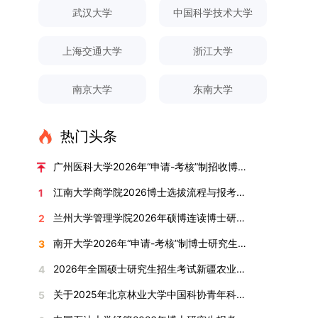
对论文展开评议，在肯定论文质量的同时，也提出
间登录国家推荐免试服务系统完成志愿填报。硕博
关证明材料的PDF版本，相关审核人员将通过系统
究生规模增长达211%。在招生宣传方面，学校构
间、考试科目、考场分布及相关要求，以《关于做
武汉大学
中国科学技术大学
改，须在报名截止前重新填报。三、选拔与录取1.
了若干修改建议，并就如何进一步聚焦关键科学问
连读与申请-考核制考生需登录上海交通大学研招
进行线上审核。（一）学术论文登记细则学术论文
建了“网络宣传+AI智能咨询+现场答疑”三位一体的
好2025-2026学年第1学期自主选择专业选拔考核
资格审查学院将依据网上报名信息及寄达的申请材
题、加强理论阐释深度等方面给予了指导。三、答
网报名系统，选择“国家实验室联培专项”，并选定
包含期刊论文与会议论文两类，研究生需在系
招生宣传平台，持续推进招生模式改革。2024年
准备工作的通知》（海大本[2025]17号）文件中
料进行资格审查，核实考生报考资格、材料完整性
上海交通大学
浙江大学
辩结果与培养意义（一）答辩结果经答辩委员会充
名录内交大导师。（三）报名时间节点本科直博生
统“论文发表信息维护”板块完成信息填报。该板块
起全面推行“申请-考核”制博士招生，2025年进一
的明确规定为准，考生可随时关注学校教务处发布
及缴费情况。审查结果预计于2025年12月下旬在
分讨论、集体评议及无记名投票，一致认为文枚的
报名以学校通知为准；硕博连读与申请-考核制设
中标注为红色的字段为必填项，填报时须确保信息
步拓展“直博”“硕博连读”等多元招生渠道。在学科
的官方信息。（二）学院自主复试安排复试是衡量
学院网站公布。2.材料评议学院将组织专家组对通
博士学位论文研究思路清晰、内容充实、调研扎
两批报名，第一批截止时间为2025年12月15日，
南京大学
东南大学
真实准确、完整规范，若出现空项或错填情况，将
专业调整方面，学校实施存量专业优化行动，压缩
考生综合能力与专业适配度的关键环节，我院将从
过资格审查的考生材料进行评议并打分，满分为
实、写作规范、结论可靠，且已完成足量研究工
第二批为2026年3月15日至4月20日，具体时间以
直接导致审核不通过。论文统计遵循以下原则：对
或撤销生源不足专业，将非全日制招生计划向需求
考核方式、时间、地点等多方面做好细致安排，确
100分。评议结果预计于2026年1月中上旬公布。
作，符合博士学位授予要求，同意通过博士学位论
报考学院通知为准。（四）材料提交申请人须按学
于SCI、EI、ISTP、CSCD、CSSCI、A刊、B刊等
旺盛的学科倾斜；同时加快推进急需学科专业建
保考核结果客观准确。1. 复试考核构成复试成绩由
学院将根据材料评议成绩及招生计划，确定进入复
热门头条
文答辩。文枚由张连刚教授指导完成学业，其答辩
校及报考学院要求，如实提交全部申请材料并完成
高水平论文，仅统计以桂林理工大学为第一署名单
设，陆续开展“生物与医药”“低空技术与工程”等新
笔试与面试两部分组成，具体占比为：笔试成绩占
试的考生名单。同等学力报考者须参加学校统一组
通过标志着西南林业大学农林经济管理专业诞生首
线上报名程序。六、考核与录取考核工作由上海交
位，且研究生为第一作者，或导师为第一作者、研
兴专业招生。学校还深化科教融合，单列专项招生
复试总成绩的40%，面试成绩占复试总成绩的
广州医科大学2026年“申请-考核”制招收博士研究生报考公告
织的政治理论考试，具体时间地点另行通知，成绩
位博士毕业生。待学校学位评定委员会审议通过
通大学相关学院与苏州实验室联合组织，具体考核
究生为第二作者的论文；在Nature、Science、
计划，与中国科学院昆明植物研究所、西双版纳热
60%。（1）笔试：以英语能力测试为核心，重点
合格线为60分。非同等学力考生无需参加。3.复
后，她也将成为云南省该专业首位获得博士学位的
形式、内容及流程以学院后续公布的方案为准。录
江南大学商学院2026博士选拔流程与报考条件汇总
1
Cell三大顶刊及其子刊发表的论文，不受作者排名
带植物园等科研机构开展联合培养，探索跨学科、
考查考生的英语阅读理解、书面写作及英汉互译能
试安排复试环节将对考生的思想品德、专业素养、
研究生。（二）学科建设意义此次博士论文答辩的
取时将对考生进行全面考察，学术能力与思想品德
限制，只要署名单位包含桂林理工大学均纳入统计
跨机构的研究生培养新机制。（一）推进招生制度
力，全面评估其英语综合应用水平。（2）面试：
兰州大学管理学院2026年硕博连读博士研究生招生“申请-考核”实施方案
2
外语能力、创新意识及综合素质进行全面考察。复
顺利完成，是学院在农林经济管理博士研究生培养
并重，报名及考核期间有违规或学术不端行为者将
范围。其中，被SCI、EI、ISTP收录的论文，需额
改革与生源质量提升学校建立多元化招生宣传与咨
采用综合面试形式，考核内容涵盖中英文自我介
试分为笔试与面试两部分：笔试科目为“经济学综
方面取得的重要进展，反映了该学位点建设已初见
按有关规定处理。七、其他事项（一）入学时间预
南开大学2026年“申请-考核”制博士研究生招生录取工作实施细则
3
外提供检索证明，论文全文与检索证明须合并为单
询平台，提升生源质量。推行“申请-考核”制博士
绍、综合素养评估（包括逻辑思维、沟通表达、应
合”，适用于理论经济学与应用经济学各专业，形
成效。这一成果不仅体现了学科建设的新突破，也
计为2026年春季或秋季学期。（二）费用与奖助
个PDF文件上传。不同类型论文需提交的附件材料
招生，并拓展直博与硕博连读渠道，增强招生方式
变能力等）以及专业认知程度（包括对目标专业的
2026年全国硕士研究生招生考试新疆农业大学报考点网上确认公告
4
式为闭卷，时长为3小时，满分100分。面试环节
为未来农林经济管理学科的持续发展、学术交流与
学费标准按上海交通大学相关规定执行；学生在读
如下：1. 被SCI、EI、ISTP、SSCI、A&HCI来源期
的灵活性与针对性。（二）优化学科专业布局通过
了解、学习规划等），全方位判断考生是否具备进
要求考生准备10—15分钟的PPT报告，内容应涵盖
合作注入了新的活力。
期间享受学校与实验室共同提供的奖助学金待遇。
关于2025年北京林业大学中国科协青年科技人才培育工程博士生推荐工作的通知
5
刊收录的论文：需按“检索证明（如有）+分区报告
撤销合并低效专业、加强社会急需学科建设，学校
入目标专业学习的潜力。2. 复试时间安排复试时
个人科研经历、研究成果及博士阶段研究设想等。
（三）住宿安排课程学习阶段由学校协调住宿；进
（如有）+论文全文（必备）”的顺序合并材料；2.
不断优化学科结构。面向国家战略和产业需求，加