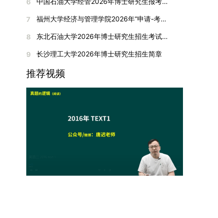
间初步定于2026年1月6日（星期二）下午，具体
中国石油大学经管2026年博士研究生报考通知
6
复试成绩按百分制计算，笔试与面试成绩各占
入实验室科研阶段后，由苏州实验室统筹安排住
在国内核心期刊发表的论文：需上传论文全文扫描
快布局新兴交叉学科，推动学科专业体系动态优
时段划分如下：（1）笔试时段：14:30—15:30，
50%，计算公式为：复试成绩 = (笔试成绩 + 面试
宿。（四）未尽事宜参照上海交通大学2026年博
福州大学经济与管理学院2026年“申请-考核”制招收攻读博士学位研究生相关要求
7
件；3. 已收到正式录用通知但尚未刊发的论文：
化。（三）深化科教融合与协同育人学校与高水平
时长60分钟；（2）面试时段：15:50—17:50，时
成绩) ÷ 2。复试成绩低于60分者不予录取。同等
士研究生招生章程及相关细则执行。相关推荐：上
需提交包含明确卷期号的录用通知原件及论文录用
科研机构共建联合培养平台，打破传统院系壁垒，
长120分钟。若因报名人数调整或其他特殊情况需
东北石油大学2026年博士研究生招生考试实施细则
8
学力考生复试期间须加试两门本专业硕士学位主干
海市复旦大学MBA 华东理工大学MBA 浙江省
稿。（二）科研奖励、专利及专著登记细则科研奖
促进科研资源与人才培养深度融合，提升研究生的
变更时间，学院将通过官方渠道提前通知所有考
课程，考试形式为笔试，具体科目见复试通知。4.
浙江工业大学MBA
长沙理工大学2026年博士研究生招生简章
9
励与专著（含软件著作权、学术专著）需已正式获
科研创新能力与实践能力。三、深化培养模式改
生。3. 复试地点安排本次复试的举办地点为海南
思想政治与品德考核复试期间将同步进行思想政治
得或出版，专利成果可包括处于申请中、已受理及
革，提升研究生教育质量西南林业大学将教育、科
大学观澜湖校区。考虑到最终报名人数可能影响考
推荐视频
素质和品德考核，重点考察考生的政治态度、道德
已授权三种状态。研究生需通过系统“科研成果信
技、人才协同发展的理念贯穿研究生培养全过程，
场设置，具体的笔试教室与面试房间将在报名结束
品质、诚信状况、遵纪守法表现等。拟录取名单确
息维护”菜单进行填报，每一项成果对应的所有证
着力提升人才自主培养质量。学校实行学术学位与
后，通过学院官网或班级通知等方式另行公布，请
定后，学院将向考生所在单位调取人事档案及现实
明材料均需整合为单个PDF文件上传。各类成果附
专业学位研究生分类培养，优化前者课程体系的理
考生密切关注。4. 综合成绩核算与录取规则考生
表现材料进行复核。考核不合格者不予录取。四、
件材料要求如下：1. 科研奖励及竞赛获奖：仅限省
论深度，强化后者课程的应用性与实践性。在产教
的最终综合成绩采用“初试+复试”加权计算方式，
录取办法1.考生总成绩由材料评议成绩和复试成绩
部级及以上级别奖励，需上传包含获奖者姓名的荣
融合方面，学校出台《科技小院管理办法》《研究
其中学校统一初试成绩占比50%，学院复试总成绩
加权得出，具体计算公式为：总成绩 = 材料评议
誉证书或奖状彩色扫描件；2. 学术专著：需上传
生联合培养基地建设管理办法》等文件，明确产学
占比50%。综合成绩核算完成后，将按分数从高到
成绩 × 50% + 复试成绩 × 50%。2.录取工作坚
封面、编者信息页、目录及封底的完整扫描件；3.
研一体化培养定位。目前已建成8个省级科技小
低进行排序，需要特别注意的是，初试成绩未达到
持“全面衡量、择优录取、保证质量、宁缺毋滥”原
国家授权专利：包括发明专利、实用新型专利、外
院，其中2个获省级专项资金支持。专业学位案例
及格线的考生，将不纳入排名范围。录取工作将严
则，根据招生计划、考生总成绩、思想政治表现及
观设计专利，需上传专利受理通知书及授权证书的
库建设成效显著，1个项目入选教育部主题案例
格按照学院自主选择专业的计划名额，从排名靠前
身心健康状况等因素确定拟录取名单。3.拟录取考
彩色扫描件。（三）学科竞赛登记细则仅统计研究
库，“十四五”以来获批省级案例库项目70余项、省
的考生中依次录取。若出现综合成绩相同的情况，
生须在规定时间内提交符合要求的体检报告（二级
生作为竞赛团队负责人，参与学科竞赛（文艺、体
级优质课程近50门。2025年，学校专项投入60余
将按以下顺序进行成绩比对，确定最终录取名次：
甲等及以上医院或四川大学校医院出具），体检标
育类竞赛除外）并获得省部级三等奖及以上奖励的
万元设立研究生科研创新基金，支持学生开展前沿
第一步比对初试科目中“高等数学B”的成绩，成绩
准按教育部及学校相关规定执行。4.拟录取名单经
成果，研究生需在系统“学科竞赛信息维护”菜单完