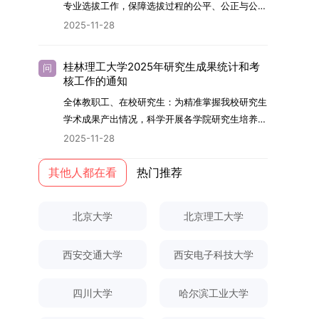
够担当民族复兴大任的高素质人才。（一）强化思
专业选拔工作，保障选拔过程的公平、公正与公
用成果分级方案》认定）；②作为主要完成人获
文选题为《加入合作社对茶农绿色生产行为的影响
的，将获发上海交通大学博士研究生毕业证书并授
想政治教育与导师队伍建设学校以党建引领为核
开，依据《海南大学普通本科学生自主选择专业管
得省部级二等奖及以上科研成果奖励（以证书为
2025-11-28
研究》，该研究立足于茶农生产经营实际，围
予博士学位。四、项目特色与支持条件（一）高水
心，将思想政治教育贯穿研究生培养全过程。通过
理办法》（海大党政办[2024]54号）及《关于做
准），其中一等奖要求排名前五，二等奖要求排名
绕“认知—采纳—转型—收益”这一主线，深入剖析
平科研平台学生可参与国家重大科研项目，接触材
修订导师立德树人职责实施细则，明确导师在研究
好2025-2026学年第1学期自主选择专业选拔考核
前三。（二）网上报名及缴费报名及缴费统一在网
合作社及其利益联结机制对茶农采纳绿色生产技术
料领域大科学装置与人工智能辅助研发平台，获得
桂林理工大学2025年研究生成果统计和考
问
生成长中的关键角色，推动形成以德为先、科研报
准备工作的通知》（海大本[2025]17号）两份核
上进行，时间为2025年11月27日上午9:00至
核工作的通知
行为的影响路径，不仅深化了合作社推动农业绿色
前沿科研训练条件。（二）优质导师资源由包括院
国的育人氛围。在加强学术规范和学风建设方面，
心文件精神，结合我院学科建设特点与教学管理实
2025年12月17日晚上10:00。考生须提前认真阅
转型的理论认识，也促进了农业经济学与生态学相
士在内的资深科研人员组成导师团队，提供高水平
全体教职工、在校研究生：为精准掌握我校研究生
学校持续开展学术诚信教育，营造风清气正的学术
际情况，特制定本实施方案。一、组建选拔工作专
读学校及学院发布的招生章程、简章及专业目录，
关研究的交叉融合，为促进茶农增收、服务双碳目
学术指导，并支持参与国际化学术交流。（三）优
学术成果产出情况，科学开展各学院研究生培养质
环境。（二）完善“五育并举”育人机制学校系统推
项领导小组为统筹推进自主选择专业选拔全流程工
按规定完成报名及缴费。逾期未完成视为自动放
标实现以及全面推进乡村振兴战略提供了有益参
厚奖助待遇提供具有竞争力的助研津贴与生活补
量评估工作，进一步推进研究生成果管理的规范
进德育、智育、体育、美育和劳育有机融合，构建
2025-11-28
作，确保各项环节有序落地，学院专门成立选拔工
弃。（三）申请材料提交符合报考条件的考生，需
考。二、答辩过程与主要内容（一）论文主要内容
助，保障学生潜心学业与研究。（四）畅通发展渠
化、制度化与信息化建设，现就2025年度研究生
全面发展的育人体系。通过课程教学、科研训练、
作领导小组。二、明确报名准入条件本次自主选择
下载并填写《博士入学申请材料自查表》，按要求
与框架文枚博士的论文聚焦茶农参与合作社这一现
道在培养过程中表现优异者，毕业后可优先获得苏
成果统计、审核及考核相关事宜通知如下：一、成
其他人都在看
热门推荐
社会实践等多种途径，提升研究生的综合素质，培
专业选拔的报名对象限定为2025级全日制普通本
整理申请材料，确保材料齐全、顺序正确。所有纸
实背景，系统梳理了“认知—采纳—转型—收益”的
州实验室的工作推荐机会。五、申请条件与报名流
果统计范畴及填报规范本次成果统计对象为我校全
养具有创新精神、实践能力和社会责任感的时代新
科在读学生，第二学士学位学生不在本次选拔范围
质申请材料及自查表须于2025年12月22日上午
作用链条，重点探讨了不同利益联结模式如何影响
程（一）基本申请条件不同选拔方式的申请者需满
体博士、硕士研究生，统计时限为2025年11月30
人。二、优化招生与学科结构，服务国家战略需求
内。同时需特别说明的是，在高考招生环节中，国
10:00前寄达经济学院研究生招生办公室。重要提
北京大学
北京理工大学
茶农的绿色生产决策，揭示了合作社在引导农业生
足相应规定：本科直博生须符合上海交通大学推荐
日前正式取得的各类学术成果。成果涵盖正式刊发
西南林业大学主动对接国家重大战略和区域发展需
家或学校已明确标注不得转专业的本科学生，不具
示：材料送达时间以签收时间为准，逾期不予受
产方式绿色转型中的内在机制。（二）答辩过程回
免试研究生相关要求。硕博连读与申请-考核制申
的学术论文、获得的科研奖励、已授权或在申的专
要，不断优化学科布局与招生机制，提升研究生教
备参与本次选拔考核的资格。三、确定选拔考核方
理；建议选择可靠快递方式邮寄；请严格对照材料
顾在答辩陈述环节，文枚就研究背景、分析框架、
请者应满足当年度上海交通大学博士研究生招生的
西安交通大学
西安电子科技大学
利、正式出版的专著、学科竞赛获奖证书及参与国
育服务经济社会发展的能力。目前，学校拥有4个
式本次自主选择专业选拔考核采用“初试+复试”的
清单顺序整理提交。材料不全、不符合要求或存在
核心内容以及创新之处进行了系统汇报。答辩委员
基本条件及各学院补充规定。（二）报名方式所有
内外学术交流活动的相关证明等。所有在校研究生
一级学科博士点、1个博士专业学位点，以及17个
两级考核模式，其中初试由学校教务处统一部署组
弄虚作假者，资格审查将不予通过。所有提交材料
会各位专家本着严谨求实的学术态度，从理论支
申请人须提前与意向导师沟通确认招生意向，并在
须登录桂林理工大学研究生教育综合管理信息系
一级学科硕士点和17个硕士专业学位点。“十四
四川大学
哈尔滨工业大学
织，复试环节则由我院自主负责实施，具体安排如
不予退还。考生须对报名信息的真实性和准确性负
撑、研究方法、数据论证以及逻辑结构等多个维度
达成一致后进行网上报名：本科直博生须按规定时
统，在指定功能模块完成成果信息录入，并上传相
五”期间，学校研究生规模实现显著增长，博士研
下：（一）学校统一初试安排初试的具体考试时
责，报名信息一经确认提交，不得修改。如确需修