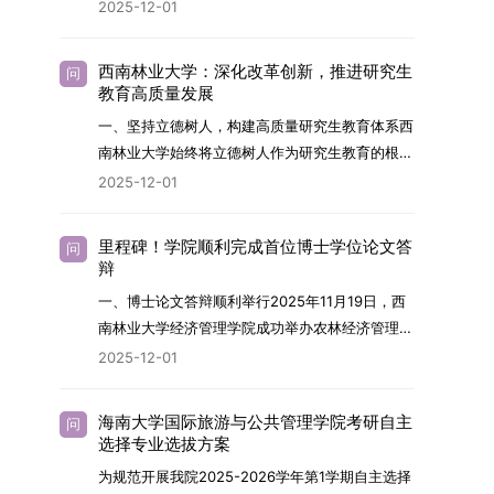
2026年，学院博士研究生招生全面实行“申请-考
2025-12-01
究与技术开发工作的未来领军人才。二、招生安排
核”机制。本年度计划招收博士研究生27名，具体
（一）招生学科范围涵盖材料科学与工程
导师招生计划详见学院官网发布的《四川大学经济
（0805）、化学（0703）、电子科学与技术
西南林业大学：深化改革创新，推进研究生
问
学院2026年博士生招生专业目录》。实际录取人
教育高质量发展
（0809）、材料与化工（0856）、机械
数将根据国家最终下达的招生计划及考生报名情况
（0855）、电子信息（0854）等相关专业。
一、坚持立德树人，构建高质量研究生教育体系西
进行适当调整。除国家专项计划外，我院招收定向
（二）招生名额2026年度具体招生规模以国家最
南林业大学始终将立德树人作为研究生教育的根本
就业考生的比例原则上不超过总计划的5%。全日
终下达计划为准，首批拟招收联合培养博士生16
任务，积极响应“教育强国，研究生教育何为”的时
2025-12-01
制定向就业考生在基本修业年限内须全脱产在校学
名。具体招生院系及导师信息请见相关名录。
代命题。学校全面贯彻党的教育方针，以高质量党
习。二、报考流程（一）报名资格1.申请人应拥护
（三）选拔途径共设置三种选拔方式，包括本科直
建引领研究生思想政治教育，修订并印发了《研究
中国共产党的领导，品德良好，遵纪守法，身心健
里程碑！学院顺利完成首位博士学位论文答
问
博、硕博连读与申请-考核制，将根据考生综合素
生导师立德树人职责实施细则（2025年修
辩
康，并满足《四川大学2026年博士研究生招生章
质择优录取。（四）培养类别全部为全日制非定向
订）》，推动导师发挥示范作用，引导学生树立德
程》中列出的各项基本条件。2.具备较强的科研能
一、博士论文答辩顺利举行2025年11月19日，西
就业博士研究生。三、培养模式与学位管理（一）
才兼备、科技报国的远大志向，增强社会责任感和
力，并展现出良好的科研发展潜力。3.提交两份由
南林业大学经济管理学院成功举办农林经济管理专
学籍管理联合培养学生学籍隶属于上海交通大学，
人文关怀，促进个人成长与国家战略需求深度融
正高级职称专家亲笔书写的推荐信，专业领域需与
业首届博士研究生学位论文答辩会。答辩地点设于
基本修业年限按该校研究生学籍管理办法执行。
2025-12-01
合。同时，学校制定《关于进一步加强研究生教育
报考专业相关，其中一份必须由报考导师出具。4.
学院303会议室，博士生文枚就其博士学位论文进
（二）培养阶段划分培养过程分为两个主要阶段：
管理工作的实施意见》，强化学风建设，深化科研
以同等学力身份报考者，其科研成果须同时符合以
行了汇报与答辩。答辩委员会由多位知名专家组
第一阶段于上海交通大学完成课程学习；第二阶段
诚信与学术道德教育，弘扬科学精神。学校坚
海南大学国际旅游与公共管理学院考研自主
问
下两项要求：①以第一作者身份在报考学科领域
成。北京林业大学陈建成教授担任主席，委员包括
进入苏州实验室，依托其重大科研任务开展课题研
选择专业选拔方案
持“五育并举”育人理念，通过德育铸魂、智育启
内发表期刊文章，其中至少1篇为A级、1篇为B级
云南财经大学熊德平教授、杨增雄教授、李亚波教
究与学位论文工作。（三）学历学位授予学生在规
智、体育强身、美育润心、劳育践行，全面培养能
为规范开展我院2025-2026学年第1学期自主选择
（期刊等级依据《四川大学哲学社会科学期刊与应
授，以及昆明理工大学冯朝睿教授。文枚的博士论
定年限内达到上海交通大学毕业及学位授予要求