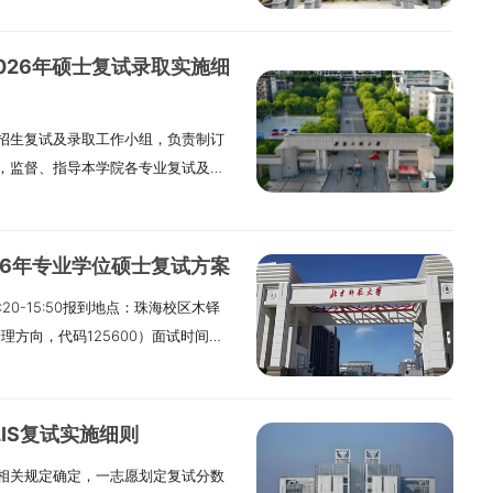
合研判确定2026年硕士研究生复试
试方式进行（详见下文“复试工作安
026年硕士复试录取实施细
（一）复试名单确定1. 在国家确定的
下统称国家线）基础上，结合生源和
招生复试及录取工作小组，负责制订
的比例拟定我校考生进入相关一级学科
，监督、指导本学院各专业复试及录
（以下统称学校线）。学校线是考生
代码120100），全日制学术学位，
据本单位学科专业（方向）特点、生
专项计划数。应用经济学专业（代码
绩要求或差额复试比例。按照报考志
5人，其中不含退役大学生士兵专项计划
院所确定的复试基本要求方能确定为
26年专业学位硕士复试方案
码125100），全日制专业学位，招
各招生院所参照学校线，结合本院所年
:20-15:50报到地点：珠海校区木铎
划数2人。工商管理（MBA）专业
录取工作实施细则》等相关规定，拟
理方向，代码125600）面试时间为
生计划30人，其中不含退役大学生士兵
试考生人数与统考招生计划（招生计
地点报到时参见公告栏。二、复试准备1. 考生
0），全日制专业学位，招生计划3人，
例一般不低于150%，一般在150%至
理系统”缴纳复试费100元。缴费后因
/”表示“无”）三、复试工作（一）
50%的学科（类别）按实际合格生源组
不予退还。2. 资格审查须提交的材
线下复试。我院各专业调剂复试方式
研究生章程，学校将继续开展“1+4”创
LIS复试实施细则
复印件1份（2）毕业证书和成绩单原
. 普通考生：根据教育部《2026年
的培养模式。初试总成绩已达到380分
相关规定确定，一志愿划定复试分数
提交毕业证书，及由档案所在部门或本
试成绩基本要求》，结合学校招生计
”创新班的资格。复试时，相关院所公布