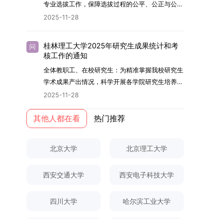
够担当民族复兴大任的高素质人才。（一）强化思
专业选拔工作，保障选拔过程的公平、公正与公
用成果分级方案》认定）；②作为主要完成人获
文选题为《加入合作社对茶农绿色生产行为的影响
的，将获发上海交通大学博士研究生毕业证书并授
想政治教育与导师队伍建设学校以党建引领为核
开，依据《海南大学普通本科学生自主选择专业管
得省部级二等奖及以上科研成果奖励（以证书为
2025-11-28
研究》，该研究立足于茶农生产经营实际，围
予博士学位。四、项目特色与支持条件（一）高水
心，将思想政治教育贯穿研究生培养全过程。通过
理办法》（海大党政办[2024]54号）及《关于做
准），其中一等奖要求排名前五，二等奖要求排名
绕“认知—采纳—转型—收益”这一主线，深入剖析
平科研平台学生可参与国家重大科研项目，接触材
修订导师立德树人职责实施细则，明确导师在研究
好2025-2026学年第1学期自主选择专业选拔考核
前三。（二）网上报名及缴费报名及缴费统一在网
合作社及其利益联结机制对茶农采纳绿色生产技术
料领域大科学装置与人工智能辅助研发平台，获得
桂林理工大学2025年研究生成果统计和考
问
生成长中的关键角色，推动形成以德为先、科研报
准备工作的通知》（海大本[2025]17号）两份核
上进行，时间为2025年11月27日上午9:00至
核工作的通知
行为的影响路径，不仅深化了合作社推动农业绿色
前沿科研训练条件。（二）优质导师资源由包括院
国的育人氛围。在加强学术规范和学风建设方面，
心文件精神，结合我院学科建设特点与教学管理实
2025年12月17日晚上10:00。考生须提前认真阅
转型的理论认识，也促进了农业经济学与生态学相
士在内的资深科研人员组成导师团队，提供高水平
全体教职工、在校研究生：为精准掌握我校研究生
学校持续开展学术诚信教育，营造风清气正的学术
际情况，特制定本实施方案。一、组建选拔工作专
读学校及学院发布的招生章程、简章及专业目录，
关研究的交叉融合，为促进茶农增收、服务双碳目
学术指导，并支持参与国际化学术交流。（三）优
学术成果产出情况，科学开展各学院研究生培养质
环境。（二）完善“五育并举”育人机制学校系统推
项领导小组为统筹推进自主选择专业选拔全流程工
按规定完成报名及缴费。逾期未完成视为自动放
标实现以及全面推进乡村振兴战略提供了有益参
厚奖助待遇提供具有竞争力的助研津贴与生活补
量评估工作，进一步推进研究生成果管理的规范
进德育、智育、体育、美育和劳育有机融合，构建
2025-11-28
作，确保各项环节有序落地，学院专门成立选拔工
弃。（三）申请材料提交符合报考条件的考生，需
考。二、答辩过程与主要内容（一）论文主要内容
助，保障学生潜心学业与研究。（四）畅通发展渠
化、制度化与信息化建设，现就2025年度研究生
全面发展的育人体系。通过课程教学、科研训练、
作领导小组。二、明确报名准入条件本次自主选择
下载并填写《博士入学申请材料自查表》，按要求
与框架文枚博士的论文聚焦茶农参与合作社这一现
道在培养过程中表现优异者，毕业后可优先获得苏
成果统计、审核及考核相关事宜通知如下：一、成
其他人都在看
热门推荐
社会实践等多种途径，提升研究生的综合素质，培
专业选拔的报名对象限定为2025级全日制普通本
整理申请材料，确保材料齐全、顺序正确。所有纸
实背景，系统梳理了“认知—采纳—转型—收益”的
州实验室的工作推荐机会。五、申请条件与报名流
果统计范畴及填报规范本次成果统计对象为我校全
养具有创新精神、实践能力和社会责任感的时代新
科在读学生，第二学士学位学生不在本次选拔范围
质申请材料及自查表须于2025年12月22日上午
作用链条，重点探讨了不同利益联结模式如何影响
程（一）基本申请条件不同选拔方式的申请者需满
体博士、硕士研究生，统计时限为2025年11月30
人。二、优化招生与学科结构，服务国家战略需求
内。同时需特别说明的是，在高考招生环节中，国
10:00前寄达经济学院研究生招生办公室。重要提
北京大学
北京理工大学
茶农的绿色生产决策，揭示了合作社在引导农业生
足相应规定：本科直博生须符合上海交通大学推荐
日前正式取得的各类学术成果。成果涵盖正式刊发
西南林业大学主动对接国家重大战略和区域发展需
家或学校已明确标注不得转专业的本科学生，不具
示：材料送达时间以签收时间为准，逾期不予受
产方式绿色转型中的内在机制。（二）答辩过程回
免试研究生相关要求。硕博连读与申请-考核制申
的学术论文、获得的科研奖励、已授权或在申的专
要，不断优化学科布局与招生机制，提升研究生教
备参与本次选拔考核的资格。三、确定选拔考核方
理；建议选择可靠快递方式邮寄；请严格对照材料
顾在答辩陈述环节，文枚就研究背景、分析框架、
请者应满足当年度上海交通大学博士研究生招生的
西安交通大学
西安电子科技大学
利、正式出版的专著、学科竞赛获奖证书及参与国
育服务经济社会发展的能力。目前，学校拥有4个
式本次自主选择专业选拔考核采用“初试+复试”的
清单顺序整理提交。材料不全、不符合要求或存在
核心内容以及创新之处进行了系统汇报。答辩委员
基本条件及各学院补充规定。（二）报名方式所有
内外学术交流活动的相关证明等。所有在校研究生
一级学科博士点、1个博士专业学位点，以及17个
两级考核模式，其中初试由学校教务处统一部署组
弄虚作假者，资格审查将不予通过。所有提交材料
会各位专家本着严谨求实的学术态度，从理论支
申请人须提前与意向导师沟通确认招生意向，并在
须登录桂林理工大学研究生教育综合管理信息系
一级学科硕士点和17个硕士专业学位点。“十四
四川大学
哈尔滨工业大学
织，复试环节则由我院自主负责实施，具体安排如
不予退还。考生须对报名信息的真实性和准确性负
撑、研究方法、数据论证以及逻辑结构等多个维度
达成一致后进行网上报名：本科直博生须按规定时
统，在指定功能模块完成成果信息录入，并上传相
五”期间，学校研究生规模实现显著增长，博士研
下：（一）学校统一初试安排初试的具体考试时
责，报名信息一经确认提交，不得修改。如确需修