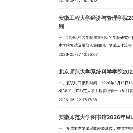
2026-05-27 14:29:13
求和广东省有关要求，结合我校工作实际，综
工作（分阶段）采用现场复试和网络远程复
安徽工程大学经济与管理学院2
排”），具体由招生院所确定。二、工作程序
则
A类考生进入复试的初试成绩基本要求（以
一、组织机构各学院成立相应的学院研究生
招生计划等情况，按招生计划不低于150%
本学院复试及录取实施细则、复试工作流程
（专业学位类别）复试的初试成绩基本要求
取工作。二、招生计划管理科学与工程专业（
参加复试的最低成绩要求。各招生院所可根
2026-05-27 10:35:07
招生计划20人，其中不含退役大学生士兵
源情况和招生计划数确定不低于学校线的成
020200），全日制学术学位，招生计划
愿，初试成绩达到学校线的考生，还须达到
北京师范大学系统科学学院20
数。安徽工程大学工商管理（MBA）专业（代
院所复试名单，具体以院所通知为准。2. 
一、复试时间报到时间：2026年3月15日15
生计划26人，其中含退役大学生士兵专项计
度招生计划与生源情况，制定本院所《复试
楼A501北京师范大学工程管理硕士（项目管
（代码125100），非全日制专业学位，招
定各学科（类别）的院所复试考生名单。复
2026年3月15日16:00-17:00，复试
专项计划数。国际商务专业（代码02540
划数减去推免生、“5+3”一体化转段生数）比
2026-05-22 17:17:38
须在3月14日前，通过“北京师范大学招生管
其中不含退役大学生士兵专项计划数。（注：“
200%范围内合理拟定；对合格生源不足1
考生本人原因未参加复试者，已缴纳的复试费
复试方式我院各专业第一志愿复试方式均为
织复试。3. 根据2026年招收攻读硕士学位
安徽师范大学图书馆2026年M
料及要求：（1）本人有效居民身份证原件和
均为线上复试。（二）复试分数线与复试比例1
新班，按“硕博连读，中期考核、五年贯通”
一、复试要求复试采取差额形式，根据学校
件和复印件1份已获本科毕业证书的考生须
全国硕士研究生招生考试考生进入复试的初
及以上的学术型考生，具有申请攻读“1+4