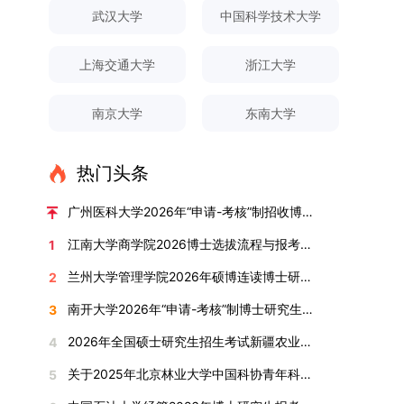
对论文展开评议，在肯定论文质量的同时，也提出
间登录国家推荐免试服务系统完成志愿填报。硕博
关证明材料的PDF版本，相关审核人员将通过系统
究生规模增长达211%。在招生宣传方面，学校构
间、考试科目、考场分布及相关要求，以《关于做
武汉大学
中国科学技术大学
改，须在报名截止前重新填报。三、选拔与录取1.
了若干修改建议，并就如何进一步聚焦关键科学问
连读与申请-考核制考生需登录上海交通大学研招
进行线上审核。（一）学术论文登记细则学术论文
建了“网络宣传+AI智能咨询+现场答疑”三位一体的
好2025-2026学年第1学期自主选择专业选拔考核
资格审查学院将依据网上报名信息及寄达的申请材
题、加强理论阐释深度等方面给予了指导。三、答
网报名系统，选择“国家实验室联培专项”，并选定
包含期刊论文与会议论文两类，研究生需在系
招生宣传平台，持续推进招生模式改革。2024年
准备工作的通知》（海大本[2025]17号）文件中
料进行资格审查，核实考生报考资格、材料完整性
上海交通大学
浙江大学
辩结果与培养意义（一）答辩结果经答辩委员会充
名录内交大导师。（三）报名时间节点本科直博生
统“论文发表信息维护”板块完成信息填报。该板块
起全面推行“申请-考核”制博士招生，2025年进一
的明确规定为准，考生可随时关注学校教务处发布
及缴费情况。审查结果预计于2025年12月下旬在
分讨论、集体评议及无记名投票，一致认为文枚的
报名以学校通知为准；硕博连读与申请-考核制设
中标注为红色的字段为必填项，填报时须确保信息
步拓展“直博”“硕博连读”等多元招生渠道。在学科
的官方信息。（二）学院自主复试安排复试是衡量
学院网站公布。2.材料评议学院将组织专家组对通
博士学位论文研究思路清晰、内容充实、调研扎
两批报名，第一批截止时间为2025年12月15日，
南京大学
东南大学
真实准确、完整规范，若出现空项或错填情况，将
专业调整方面，学校实施存量专业优化行动，压缩
考生综合能力与专业适配度的关键环节，我院将从
过资格审查的考生材料进行评议并打分，满分为
实、写作规范、结论可靠，且已完成足量研究工
第二批为2026年3月15日至4月20日，具体时间以
直接导致审核不通过。论文统计遵循以下原则：对
或撤销生源不足专业，将非全日制招生计划向需求
考核方式、时间、地点等多方面做好细致安排，确
100分。评议结果预计于2026年1月中上旬公布。
作，符合博士学位授予要求，同意通过博士学位论
报考学院通知为准。（四）材料提交申请人须按学
于SCI、EI、ISTP、CSCD、CSSCI、A刊、B刊等
旺盛的学科倾斜；同时加快推进急需学科专业建
保考核结果客观准确。1. 复试考核构成复试成绩由
学院将根据材料评议成绩及招生计划，确定进入复
热门头条
文答辩。文枚由张连刚教授指导完成学业，其答辩
校及报考学院要求，如实提交全部申请材料并完成
高水平论文，仅统计以桂林理工大学为第一署名单
设，陆续开展“生物与医药”“低空技术与工程”等新
笔试与面试两部分组成，具体占比为：笔试成绩占
试的考生名单。同等学力报考者须参加学校统一组
通过标志着西南林业大学农林经济管理专业诞生首
线上报名程序。六、考核与录取考核工作由上海交
位，且研究生为第一作者，或导师为第一作者、研
兴专业招生。学校还深化科教融合，单列专项招生
复试总成绩的40%，面试成绩占复试总成绩的
广州医科大学2026年“申请-考核”制招收博士研究生报考公告
织的政治理论考试，具体时间地点另行通知，成绩
位博士毕业生。待学校学位评定委员会审议通过
通大学相关学院与苏州实验室联合组织，具体考核
究生为第二作者的论文；在Nature、Science、
计划，与中国科学院昆明植物研究所、西双版纳热
60%。（1）笔试：以英语能力测试为核心，重点
合格线为60分。非同等学力考生无需参加。3.复
后，她也将成为云南省该专业首位获得博士学位的
形式、内容及流程以学院后续公布的方案为准。录
江南大学商学院2026博士选拔流程与报考条件汇总
1
Cell三大顶刊及其子刊发表的论文，不受作者排名
带植物园等科研机构开展联合培养，探索跨学科、
考查考生的英语阅读理解、书面写作及英汉互译能
试安排复试环节将对考生的思想品德、专业素养、
研究生。（二）学科建设意义此次博士论文答辩的
取时将对考生进行全面考察，学术能力与思想品德
限制，只要署名单位包含桂林理工大学均纳入统计
跨机构的研究生培养新机制。（一）推进招生制度
力，全面评估其英语综合应用水平。（2）面试：
兰州大学管理学院2026年硕博连读博士研究生招生“申请-考核”实施方案
2
外语能力、创新意识及综合素质进行全面考察。复
顺利完成，是学院在农林经济管理博士研究生培养
并重，报名及考核期间有违规或学术不端行为者将
范围。其中，被SCI、EI、ISTP收录的论文，需额
改革与生源质量提升学校建立多元化招生宣传与咨
采用综合面试形式，考核内容涵盖中英文自我介
试分为笔试与面试两部分：笔试科目为“经济学综
方面取得的重要进展，反映了该学位点建设已初见
按有关规定处理。七、其他事项（一）入学时间预
南开大学2026年“申请-考核”制博士研究生招生录取工作实施细则
3
外提供检索证明，论文全文与检索证明须合并为单
询平台，提升生源质量。推行“申请-考核”制博士
绍、综合素养评估（包括逻辑思维、沟通表达、应
合”，适用于理论经济学与应用经济学各专业，形
成效。这一成果不仅体现了学科建设的新突破，也
计为2026年春季或秋季学期。（二）费用与奖助
个PDF文件上传。不同类型论文需提交的附件材料
招生，并拓展直博与硕博连读渠道，增强招生方式
变能力等）以及专业认知程度（包括对目标专业的
2026年全国硕士研究生招生考试新疆农业大学报考点网上确认公告
4
式为闭卷，时长为3小时，满分100分。面试环节
为未来农林经济管理学科的持续发展、学术交流与
学费标准按上海交通大学相关规定执行；学生在读
如下：1. 被SCI、EI、ISTP、SSCI、A&HCI来源期
的灵活性与针对性。（二）优化学科专业布局通过
了解、学习规划等），全方位判断考生是否具备进
要求考生准备10—15分钟的PPT报告，内容应涵盖
合作注入了新的活力。
期间享受学校与实验室共同提供的奖助学金待遇。
关于2025年北京林业大学中国科协青年科技人才培育工程博士生推荐工作的通知
5
刊收录的论文：需按“检索证明（如有）+分区报告
撤销合并低效专业、加强社会急需学科建设，学校
入目标专业学习的潜力。2. 复试时间安排复试时
个人科研经历、研究成果及博士阶段研究设想等。
（三）住宿安排课程学习阶段由学校协调住宿；进
（如有）+论文全文（必备）”的顺序合并材料；2.
不断优化学科结构。面向国家战略和产业需求，加