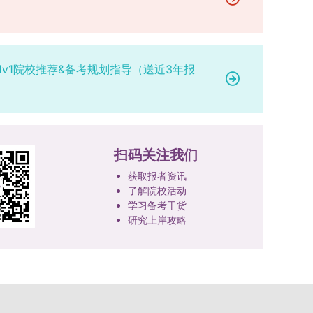
研究。学校还设立“香樟学术讲坛”，拓展学生学术
高者优先；若该科目成绩仍相同，则比对复试
网上公示，并完成体检、政审、调档等程序后，学
成填报。填报信息需与获奖证书内容完全一致，重
视野。通过系列改革，研究生科研创新与学科竞赛
中“英语”科目的成绩，以成绩高者为优先录取对
院将向合格考生寄发录取通知书。
点包含参赛年份、竞赛全称、竞赛类别（从系统预
成果丰硕：2024年，研究生以第一作者发表的三
象。5. 复试应试要求为保障复试工作的严肃性与
设列表中选择，具体分类可参考相关说明，无对应
检索论文占比达91.55%；在“中国研究生创新实践
规范性，考生在参加笔试和面试时，必须携带本人
选项时选择“其他”，并在竞赛名称中详细标注）、
1v1院校推荐&备考规划指导（送近3年报
大赛”等赛事中，获国家级奖项30余项、省级奖项
身份证及学生证原件，以便工作人员进行身份核
获奖等级等核心信息。获奖级别分为国际级、国家
200余项。（一）推进分类培养与课程体系建设学
验。未按要求携带有效证件的考生，将无法进入考
级、省部级三类，获奖等级分为特等奖、一等奖、
校根据学术学位与专业学位不同定位，构建差异化
场参与考核，由此产生的后果由考生自行承担。6.
二等奖。若获奖证书注明指导教师信息，需完整填
的课程与培养体系，强化学术型人才的理论素养和
其他说明与咨询渠道本方案中未明确提及的相关事
写指导教师姓名、排名及具体分工；同一竞赛同一
专业型人才的实践能力。（二）加强产教融合与平
宜，均以海南大学教务处发布的自主选择专业相关
奖项有多名研究生共同参与的，由其中1名研究生
台建设通过科技小院、联合培养基地等载体，推动
扫码关注我们
文件及后续通知为准。考生若在报名及备考过程中
负责统一登记，同时按证书上的姓名顺序填写所有
校企、校所协同育人，提升研究生解决实际问题的
有疑问，可联系学院选拔工作领导小组秘书咨询，
获取报者资讯
参赛成员及排名，其他成员无需重复填报，系统将
能力。案例库与优质课程建设为高质量教学提供支
确保及时获取准确信息。
了解院校活动
自动关联显示相关信息；团队中包含非本校研究生
撑。（三）支持科研创新与学术交流学校设立专项
学习备考干货
的，需在备注栏明确说明。附件材料需上传获奖证
科研基金，举办高水平学术讲座，鼓励研究生参与
研究上岸攻略
书的彩色扫描件。（四）学术交流活动登记细则研
创新实践。近年来，研究生在论文发表与学科竞赛
究生参与的国内外学术交流活动，包括参加学术会
方面取得一系列突破，体现了培养质量的显著提
议听会、本人在会议上作报告及参与科考活动等，
升。
均需在系统“学术活动信息维护”菜单进行登记。附
件材料需将活动证明相关文件（含会议通知、活动