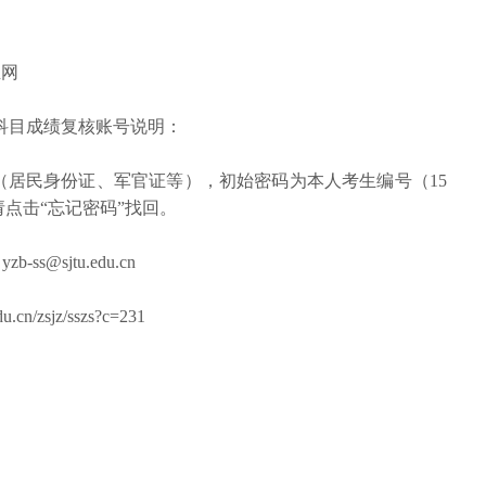
生网
科目成绩复核账号说明：
（居民身份证、军官证等），初始密码为本人考生编号（15
点击“忘记密码”找回。
ss@sjtu.edu.cn
n/zsjz/sszs?c=231