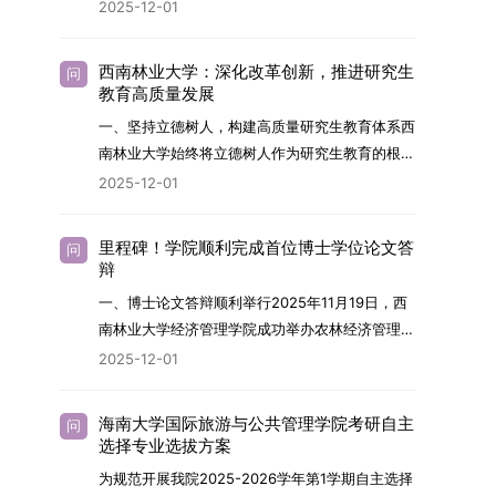
2026年，学院博士研究生招生全面实行“申请-考
2025-12-01
究与技术开发工作的未来领军人才。二、招生安排
核”机制。本年度计划招收博士研究生27名，具体
（一）招生学科范围涵盖材料科学与工程
导师招生计划详见学院官网发布的《四川大学经济
（0805）、化学（0703）、电子科学与技术
西南林业大学：深化改革创新，推进研究生
问
学院2026年博士生招生专业目录》。实际录取人
教育高质量发展
（0809）、材料与化工（0856）、机械
数将根据国家最终下达的招生计划及考生报名情况
（0855）、电子信息（0854）等相关专业。
一、坚持立德树人，构建高质量研究生教育体系西
进行适当调整。除国家专项计划外，我院招收定向
（二）招生名额2026年度具体招生规模以国家最
南林业大学始终将立德树人作为研究生教育的根本
就业考生的比例原则上不超过总计划的5%。全日
终下达计划为准，首批拟招收联合培养博士生16
任务，积极响应“教育强国，研究生教育何为”的时
2025-12-01
制定向就业考生在基本修业年限内须全脱产在校学
名。具体招生院系及导师信息请见相关名录。
代命题。学校全面贯彻党的教育方针，以高质量党
习。二、报考流程（一）报名资格1.申请人应拥护
（三）选拔途径共设置三种选拔方式，包括本科直
建引领研究生思想政治教育，修订并印发了《研究
中国共产党的领导，品德良好，遵纪守法，身心健
里程碑！学院顺利完成首位博士学位论文答
问
博、硕博连读与申请-考核制，将根据考生综合素
生导师立德树人职责实施细则（2025年修
辩
康，并满足《四川大学2026年博士研究生招生章
质择优录取。（四）培养类别全部为全日制非定向
订）》，推动导师发挥示范作用，引导学生树立德
程》中列出的各项基本条件。2.具备较强的科研能
一、博士论文答辩顺利举行2025年11月19日，西
就业博士研究生。三、培养模式与学位管理（一）
才兼备、科技报国的远大志向，增强社会责任感和
力，并展现出良好的科研发展潜力。3.提交两份由
南林业大学经济管理学院成功举办农林经济管理专
学籍管理联合培养学生学籍隶属于上海交通大学，
人文关怀，促进个人成长与国家战略需求深度融
正高级职称专家亲笔书写的推荐信，专业领域需与
业首届博士研究生学位论文答辩会。答辩地点设于
基本修业年限按该校研究生学籍管理办法执行。
2025-12-01
合。同时，学校制定《关于进一步加强研究生教育
报考专业相关，其中一份必须由报考导师出具。4.
学院303会议室，博士生文枚就其博士学位论文进
（二）培养阶段划分培养过程分为两个主要阶段：
管理工作的实施意见》，强化学风建设，深化科研
以同等学力身份报考者，其科研成果须同时符合以
行了汇报与答辩。答辩委员会由多位知名专家组
第一阶段于上海交通大学完成课程学习；第二阶段
诚信与学术道德教育，弘扬科学精神。学校坚
海南大学国际旅游与公共管理学院考研自主
问
下两项要求：①以第一作者身份在报考学科领域
成。北京林业大学陈建成教授担任主席，委员包括
进入苏州实验室，依托其重大科研任务开展课题研
选择专业选拔方案
持“五育并举”育人理念，通过德育铸魂、智育启
内发表期刊文章，其中至少1篇为A级、1篇为B级
云南财经大学熊德平教授、杨增雄教授、李亚波教
究与学位论文工作。（三）学历学位授予学生在规
智、体育强身、美育润心、劳育践行，全面培养能
为规范开展我院2025-2026学年第1学期自主选择
（期刊等级依据《四川大学哲学社会科学期刊与应
授，以及昆明理工大学冯朝睿教授。文枚的博士论
定年限内达到上海交通大学毕业及学位授予要求