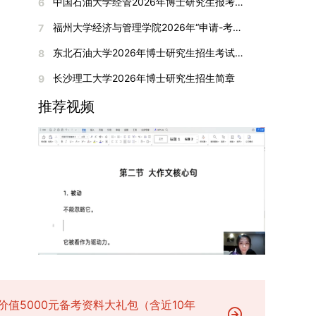
间初步定于2026年1月6日（星期二）下午，具体
中国石油大学经管2026年博士研究生报考通知
6
复试成绩按百分制计算，笔试与面试成绩各占
入实验室科研阶段后，由苏州实验室统筹安排住
在国内核心期刊发表的论文：需上传论文全文扫描
快布局新兴交叉学科，推动学科专业体系动态优
时段划分如下：（1）笔试时段：14:30—15:30，
50%，计算公式为：复试成绩 = (笔试成绩 + 面试
宿。（四）未尽事宜参照上海交通大学2026年博
福州大学经济与管理学院2026年“申请-考核”制招收攻读博士学位研究生相关要求
7
件；3. 已收到正式录用通知但尚未刊发的论文：
化。（三）深化科教融合与协同育人学校与高水平
时长60分钟；（2）面试时段：15:50—17:50，时
成绩) ÷ 2。复试成绩低于60分者不予录取。同等
士研究生招生章程及相关细则执行。相关推荐：上
需提交包含明确卷期号的录用通知原件及论文录用
科研机构共建联合培养平台，打破传统院系壁垒，
长120分钟。若因报名人数调整或其他特殊情况需
东北石油大学2026年博士研究生招生考试实施细则
8
学力考生复试期间须加试两门本专业硕士学位主干
海市复旦大学MBA 华东理工大学MBA 浙江省
稿。（二）科研奖励、专利及专著登记细则科研奖
促进科研资源与人才培养深度融合，提升研究生的
变更时间，学院将通过官方渠道提前通知所有考
课程，考试形式为笔试，具体科目见复试通知。4.
浙江工业大学MBA
长沙理工大学2026年博士研究生招生简章
9
励与专著（含软件著作权、学术专著）需已正式获
科研创新能力与实践能力。三、深化培养模式改
生。3. 复试地点安排本次复试的举办地点为海南
思想政治与品德考核复试期间将同步进行思想政治
得或出版，专利成果可包括处于申请中、已受理及
革，提升研究生教育质量西南林业大学将教育、科
大学观澜湖校区。考虑到最终报名人数可能影响考
推荐视频
素质和品德考核，重点考察考生的政治态度、道德
已授权三种状态。研究生需通过系统“科研成果信
技、人才协同发展的理念贯穿研究生培养全过程，
场设置，具体的笔试教室与面试房间将在报名结束
品质、诚信状况、遵纪守法表现等。拟录取名单确
息维护”菜单进行填报，每一项成果对应的所有证
着力提升人才自主培养质量。学校实行学术学位与
后，通过学院官网或班级通知等方式另行公布，请
定后，学院将向考生所在单位调取人事档案及现实
明材料均需整合为单个PDF文件上传。各类成果附
专业学位研究生分类培养，优化前者课程体系的理
考生密切关注。4. 综合成绩核算与录取规则考生
表现材料进行复核。考核不合格者不予录取。四、
件材料要求如下：1. 科研奖励及竞赛获奖：仅限省
论深度，强化后者课程的应用性与实践性。在产教
的最终综合成绩采用“初试+复试”加权计算方式，
录取办法1.考生总成绩由材料评议成绩和复试成绩
部级及以上级别奖励，需上传包含获奖者姓名的荣
融合方面，学校出台《科技小院管理办法》《研究
其中学校统一初试成绩占比50%，学院复试总成绩
加权得出，具体计算公式为：总成绩 = 材料评议
誉证书或奖状彩色扫描件；2. 学术专著：需上传
生联合培养基地建设管理办法》等文件，明确产学
占比50%。综合成绩核算完成后，将按分数从高到
成绩 × 50% + 复试成绩 × 50%。2.录取工作坚
封面、编者信息页、目录及封底的完整扫描件；3.
研一体化培养定位。目前已建成8个省级科技小
低进行排序，需要特别注意的是，初试成绩未达到
持“全面衡量、择优录取、保证质量、宁缺毋滥”原
国家授权专利：包括发明专利、实用新型专利、外
院，其中2个获省级专项资金支持。专业学位案例
及格线的考生，将不纳入排名范围。录取工作将严
则，根据招生计划、考生总成绩、思想政治表现及
观设计专利，需上传专利受理通知书及授权证书的
库建设成效显著，1个项目入选教育部主题案例
格按照学院自主选择专业的计划名额，从排名靠前
身心健康状况等因素确定拟录取名单。3.拟录取考
彩色扫描件。（三）学科竞赛登记细则仅统计研究
库，“十四五”以来获批省级案例库项目70余项、省
的考生中依次录取。若出现综合成绩相同的情况，
生须在规定时间内提交符合要求的体检报告（二级
生作为竞赛团队负责人，参与学科竞赛（文艺、体
级优质课程近50门。2025年，学校专项投入60余
将按以下顺序进行成绩比对，确定最终录取名次：
甲等及以上医院或四川大学校医院出具），体检标
育类竞赛除外）并获得省部级三等奖及以上奖励的
万元设立研究生科研创新基金，支持学生开展前沿
价值5000元备考资料大礼包（含近10年
第一步比对初试科目中“高等数学B”的成绩，成绩
准按教育部及学校相关规定执行。4.拟录取名单经
成果，研究生需在系统“学科竞赛信息维护”菜单完