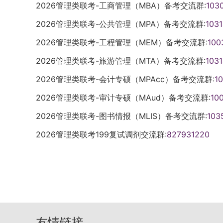
发展动态、前沿的了解，专业领域发展潜力
2026管理类联考-工商管理（MBA）备考交流群:
103
试。网络测试通过后，建议考生不要再更换
究生复试与录取工作领导小组的统一领导下
生中医药传统文化、中医思维、中医临床技
2026管理类联考-公共管理（MPA）备考交流群:
103
加网络远程复试所需设备及环境要求，详见附
及安徽省教育招生考试院的补充规定，根据
或科研能力考核（满分20分）考核考生的
开始前30分钟登录系统，进入候考区并保
录取办法以及考生初试和复试成绩、思想政治
2026管理类联考-工程管理（MEM）备考交流群:
手操作能力测试等），或实验操作技能，或
100
的消息。前一位考生开始综合面试时，后一
成绩计算一志愿总成绩 = 初试总成绩（按100
各复试专家小组应针对学术学位与专业学位
2026管理类联考-旅游管理（MTA）备考交流群:
103
考场。综合面试考生需准备身份证原件、准考
100分制计算）× 40%。2. 拟录取要求
考核或科研能力考核。（4）综合素质和创
调剂系统开放在“全国硕士生招生调剂服务
生录取后发放调档函。拟录取类别为定向就
2026管理类联考-会计专硕（MPAcc）备考交流群:
1
组可考查考生本学科专业以外的学习科研与
统接收调剂开放时间为4月8日（周三）0:0
间内签订定向就业协议或主动申请转为非定
愿服务等）或实际工作表现等方面情况，事
2026管理类联考-审计专硕（MAud）备考交流群:
10
小时，并视提交调剂考生生源情况确定是否
检。拟录取名单公示后，考生按要求及时到
纪守法、团队合作等），人文素养、行为举
为24小时。2. 复试时间：具体复试时间另
2026管理类联考-图书情报（MLIS）备考交流群:
103
检，体检安排通知现场发放。体检完成后，体
质；分析与解决问题能力、创新精神和创新
定，每名考生需交100元复试费，届时扫码
不予录取（1）报考资格不符合规定者。（2
质等的考核，促进拔尖创新人才脱颖而出。
2026管理类联考199复试调剂交流群:
827931220
名等信息。缴纳方式另行通知。六、成绩公
试成绩不合格者。（4）复试成绩或总成绩（
分）包括外语听力、口语测试、文献阅读等，
网及学院网页上发布。七、拟录取后材料提交1. 报
时提交规定的材料者，或者提供虚假信息者
试综合考核由各招生院所组织，复试专家小
津校区学苑南楼7号楼212会议室进行报到。
公示者。（7）体检不符合规定者。（8）
综合运用笔试、面试、实验、实践操作等方
查。学院将对拟录取考生提交的材料进行严
家承认的本科学历证书者。相关推荐：安徽大学
所认为有必要时，可对相关考生再次复试。
行网上在线验证，不合格者取消其拟录取资
MLIS
试实施细则和复试通知为准，考生须及时查
验和收取材料如下：（1）有效居民身份证
作安排根据学校实际，我校2026年复试录
（2）初试准考证（考生从研招网下载）；
友情链接
第一志愿复试（院所内部统筹复试）。计划