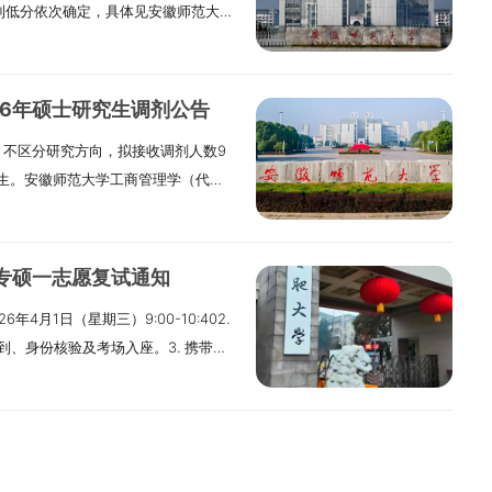
到低分依次确定，具体见安徽师范大
应届本科毕业生须提供就读学校完整
愿复试名单，进入复试的考生人数一
由院所按二级学科组织专家组进行统一复
审核1. 取得复试资格的考生，应在
章的本科成绩单。同等学力考生须提
%。合格生源比例不足的，按实际合格
考生。4. 根据教育部、省教育厅下达学
证原件及复印件（正反面）。（2）初
务部门盖红章的本科成绩单，②已获
准。2. “退役大学生士兵”专项计
生实际，学校可就招生专业目录计划
届生应提供学生证或《教育部学籍在线
相关毕业证书，③在所报考专业领域
以考生初试成绩总分与相应专业一区
情况、调剂生源情况，学校保留对相
26年硕士研究生调剂公告
育部学历证书电子注册备案表》或
工商管理、公共管理和工程管理专业
国家线总分）÷ 国家线总分]进行排序，
录取的推免生、“5+3”一体化转段生
），不区分研究方向，拟接收调剂人数9
历学位认证书》；自学考试和网络教
审核的考生，须提供学历（学籍）认
学校公布为准。（三）接收调剂的基
次复试。（二）复试资格审查根据教育部
生。安徽师范大学工商管理学（代码
4）政治审查表（学院官网下载）。
验证报告》，往届生提交《教育部学
究生招生调剂公告》和我院发布的调剂
审查。要采取“两识别”（人脸识
剂人数7人，学习形式为全日制，不接收
生还应提交本人《入伍批准书》和《退
学历认证报告》）。在国外或港澳台
院对考生相关资料进行严格核查，具
籍学历库、人口信息库、诚信档案库数
），不区分研究方向，拟接收调剂人数4
提交相关证明材料。2. 签署《诚信
部留学服务中心出具的《国（境）外
2026年硕士研究生招生复试考生资
替考”。审查由各招生院所组织进
。金融（代码025100），不区分研
承诺书。3. 体格检查表材料（盖
干人才计划考生须提供《报考2026
和复印件各一份）：1. 初试准考
计专硕一志愿复试通知
考生报到、复试资格审查等由各招生院
全日制，不接收同等学力考生。二、调
息网下载打印（A4正反面），粘贴一
考生登记表》。（4）本人签字的《诚
相关证明：应届生提供学生证（如遗失可
组指导下进行。2. 严格考生报考资
4月1日（星期三）9:00-10:402.
1）符合调入专业的报考条件，详见安徽
。三、复试形式及费用收取1. 统一
括个人自述、科研成果、研究计划
生提供毕业证书，学位证书可自愿提
所接受审查（现场查验材料为原件，
到、身份核验及考场入座。3. 携带材
专业目录中的备注要求。（2）初试成
 按照学校相关规定，每名考生需交
方向，代码125600）统考招生计划
届生提供《教育部学籍在线验证报
查不合格的考生不予复试。3. 在境
试1. 时间：2026年4月2日（星
绩基本要求。（3）不接收同等学力考
+图书情报专业+姓名”等信息。四、
计划分配和复试情况动态调整。四、复
册备案表》或《中国高等教育学历认
学位证书以及教育部留学服务中心出
到达35栋705室3. 携带材料：具体见我
一志愿专业（门类）代码及名称应符合我
日14:30-17:302. 报到地点：安
时事与思想政治理论、外语测试和管
毕业生，提供加盖公章的成绩证明，
生：符合教育部规定条件的参加“大学生
现场审核。二、复试地点与路线
一招生单位同一专业、初试科目完全
间：2026年3月28日至29日。
问题的能力、思维的敏捷性、表达的
签名并标注日期）：“本人已认真阅读
务教育阶段学校教师特设岗位计划”“国
1教室（合肥市经济技术开发区始信路
进入复试。（2）调剂复试比例：调剂
、专业笔试、综合面试、思想政治素
00分，复试总分120分（不含）以下
，保证网报信息及所提供的成绩证明真
士兵考生的加分材料提交复试院所，院
证统一从合肥大学一期东门（始信路）