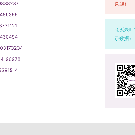
等。中医药相关学科还应重点考查学
0838237
真题）
设备或更改设备的相关配置。考生参
，按照教育部有关招生录取政策规定
能等中医药专业素养。（3）临床技能
1486399
件。2. 线上复试所有考生需于面试
招生计划、图书馆研究生招生复试与
专业实际操作能力（临床技能测试、动
持在线，随时关注系统中关于复试进程
表现等择优确定拟录取名单。1. 总
解决实际问题的能力和科研潜质等。
3731121
联系老师
位考生需要做好准备并等待邀请进入
分制计算）× 60% + 复试成绩（按
以及学科专业特点合理进行临床技能
1430494
证原件。五、调剂复试日程安排1.
录数据）
（1）拟录取类别为非定向就业的全日制考
新潜质考核（满分20分）复试专家小
系统”上发布调剂信息，研招网调剂系
业的全日制考生，须在学校规定的时
003173234
社会实践（学生工作、社团活动、志
0，调剂系统开放持续时间不低于12个
向，否则视为放弃录取。（2）录取体
业心和责任感、纪律性和协作性（遵
04190978
关闭。学校设置的调剂志愿锁定时间
芜湖市中医医院体检中心参加录取体
止、心理健康、表达和礼仪等综合素
行通知。3. 复试费用：按照学校相关规
5381514
检表须交至体检中心。3. 下列情况
潜质。突出对考生创新能力、综合素
缴费，缴费时请注明学院、专业和姓
）思想品德考核不合格者。（3）加
（5）外语能力水平考核（满分20
布复试结果将在我校研究生招生信息
折算后）得分低于60分。（5）未按
重点考查考生外语应用能力。2. 复
到：4月15日14:00-18:00在花
。（6）未参加复试或未经拟录取名单
组实施。根据选拔需要，复试阶段可
2. 资格审查：报到现场进行资格审
应届本科毕业生考生，入学时未取得国
式。复试过程严禁弄虚作假，招生院
格审核。对学历（学籍）认证报告进
MLIS 河南大学MLIS 湘潭大学
具体复试安排以各招生院所发布的复
格。所有拟录取考生资格审查现场查
看相关院所官网通知。（四）复试工
原件及复印件（正反面于一页）；
取工作拟按“三阶段”进行。第一阶段：
（3）应届生应提供学生证（学生证须
在3月下旬进行（具体时间以各院所通