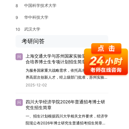
中国科学技术大学
8
华中科技大学
9
武汉大学
10
考研问答
上海交通大学与苏州国家实验室2026年联
问
合培养博士生专项计划招生简章
为服务国家重大战略需求，依托高水平科研平台培
养高层次创新人才，经上级部门批准，苏州实验室
（全称“苏州国家实验室”）与上海交通大学将于
2025-12-02
2026年继续合作开展博士研究生联合培养工作。
该项目旨在选拔优秀学子，在材料及相关前沿交叉
四川大学经济学院2026年普通招考博士研
问
学科领域进行深度培养。相关招生政策及安排说明
究生招生简章
如下。一、培养定位本项目致力于面向国家战略发
一、招生计划根据四川大学相关文件要求，经济学
展方向，培育具备科学家素养、创新精神与科研能
院现公布2026年博士研究生普通招考招生简章。
力，系统掌握学科前沿知识，能胜任高水平科学研