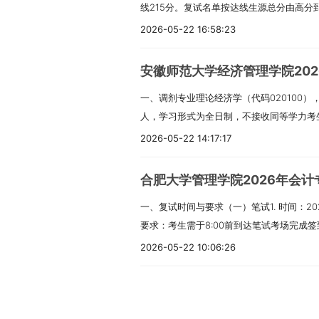
线215分。复试名单按达线生源总分由高分
科就读学校教务部门盖红章的本科成绩单。
划情况，按照差额复试比例要求确定第一志
招收“1+4”创新班的导师名单，申请考生
学研究生招生网；不进行破格复试。二、资格
注册后的学生证和由就读学校教务部门盖红
2026-05-22 16:58:23
般不少于各学科专业已公布招生计划的120
试，1名导师至多只能录取1名“1+4”创新班
报到时提交以下材料：（1）有效居民身份
交：①由档案所在部门或本科就读学校教
生源数组织复试。以我院发布的具体复试名单为
校研究生招生计划情况，结合各招生院所招
试准考证（考生从研招网下载）。（3）应
国家承认的高职（专科）毕业学历的须提交
划考生：根据教育部下达的专项计划指标，
数进行适当调整；结合第一志愿复试拟录取
安徽师范大学经济管理学院20
验证报告》；往届生应提供学历证书或《教
的学术期刊上以第一作者发表的论文（报考
国家线偏差度[偏差度=（考生初试总分 - 
关院所计划进行适当调整的权利。5. 其他已
一、调剂专业理论经济学（代码020100
《中国高等教育学历认证报告》或《国外学
的考生除外）。未通过教育部学历（学籍）
择优遴选进入复试的人员，具体复试名单以
和中药学“4+5”创新班转段生无需参加本
人，学习形式为全日制，不接收同等学力考
育等应届本科毕业生，应提供成绩证明。（
证报告（一般应届生提交《教育部学籍在线
本要求详见《安徽工程大学2026年硕士研
文件要求，复试前必须对考生进行报考资格的
120200），不区分研究方向，拟接收调
（5）报考“退役大学生士兵”专项计划的考
2026-05-22 14:17:17
历证书电子注册备案表》或《中国高等教育
细则。（四）复试资格审查复试工作前，学
别、人证识别）、“四比对”（报考库、学
同等学力考生。数字经济（代码025800
出现役证》。（6）享受加分政策的考生还应
地区获得学历、学位的考生，须提供由教育
体见我校研究生部官网发布的《安徽工程大学
据比对）等措施，加强考生身份复核，严防“
人，学习形式为全日制，不接收同等学力考生
复试承诺书》。考生应诚信复试，报到时签署
学历学位认证书》。（3）少数民族高层次骨
格审查须知》。资格审查所需材料清单（原件
合肥大学管理学院2026年会
行，对不符合规定者，不予复试。1. 复试
究方向，拟接收调剂人数5人，学习形式为
章）体检表需考生自行在我校研究生招生信
年少数民族高层次骨干人才计划硕士研究生
证；2. 第二代居民身份证；3. 学历学位
所自行组织实施，具体在院所招生工作领导小
一、复试时间与要求（一）笔试1. 时间：2026年
剂复试要求及规则1. 考生调剂基本要求（
寸照片或电子照片，于报到时加盖图书馆公章
信复试承诺书》。（5）5份个人资料（包
凭就读院校出具的在校生证明替代）；往届
格审查。考生复试时须携带材料到各招生院
要求：考生需于8:00前到达笔试考场完成签
师范大学2026年招生章程中的报考条件及
采用现场复试形式。复试过程全程录像。2.
等）。三、招生计划工程管理硕士（项目管理
供；4. 教育部学籍（学历）认证材料：应
复印件提交存底），资格审查材料不齐全或审
料：（1）身份证原件（2）准考证原件（二）面
绩符合一志愿报考专业在一区的全国初试成
2026-05-22 10:06:26
100元复试费，届时扫码缴费，备注“图书馆
为20人。注：实际录取名额将视学校最终
告》；往届生提供《教育部学历证书电子注
外获得学历或学位证书的考生需提供学历或
期四）8:002. 要求：考生需于当日8:00前
生。2. 调剂生选拔规则（1）调入考生第
复试流程及时间安排1. 报到时间：2026年3月27
试要求复试形式为综合能力面试，内容包括
证报告》；自学考试、网络教育等应届本科
具的《国外学历学位认证书》。4. 加分考
院网页相关通知，请按顺序整理好原件带至
院相应调入专业要求。申请我院各专业的同
徽师范大学敬文图书馆二楼决策大厅3. 复试时
理学基本概念与知识。重点考察分析与解决
并在证明空白处手写签署以下承诺（需亲笔
志愿服务西部计划”“三支一扶计划”“农村义
（一）笔试地点：合肥大学一期校区5栋10
相同的调剂考生，按照初试总成绩择优遴选
五、复试内容复试包括英语听力及口语测试
逻辑性以及继续培养的潜力。复试满分值为2
2026年安徽工程大学硕士研究生招生简章
际中文教育志愿者”等项目以及退役大学生
40号）入校通道：考生进校持纸质版准考